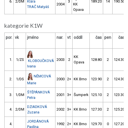
6.
2/DM
Klára
3
189.20
14
190.50
2004
KK
TRAČ Matyáš
Opava
kategorie K1W
por.
vk
jméno
nar.
vt
oddíl
čas
pen
čas
KK
1.
1/ZS
2003
2
128.80
2
124.30
KLOBOUČKOVÁ
Opava
Ivana
NĚMCOVÁ
2.
1/DS
2000
2+
KK Brno
123.90
2
124.30
Marie
ŠTĚPÁNKOVÁ
3.
1/DM
2001
3+
Šumperk
125.10
2
123.30
Petra
DZIADKOVÁ
4.
2/DM
2002
3+
KK Brno
127.30
2
125.20
Zuzana
JORDÁNOVÁ
4.
1992
2+
KK Brno
129.70
0
127.20
Pavlína