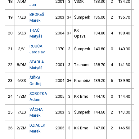
18.
7/DM
2001
3
VSDK
133.30
2
134.20
2
Jan
BROKEŠ
19.
4/ZS
2003
3+
Šumperk
136.00
2
136.70
2
Marek
TRAČ
KK
20.
5/ZS
2004
3+
134.80
4
138.40
4
Matyáš
Opava
ROUČA
21.
3/V
1970
3
Šumperk
140.80
0
140.90
0
Jaroslav
STABLA
22.
8/DM
2001
3
Tzunami
138.70
4
141.30
6
Matyáš
ŠIŠKA
23.
6/ZS
2004
3+
Kroměříž
139.20
6
139.90
4
Ondřej
SOBOTKA
24.
1/ZM
2005
3
KK Brno
144.10
0
144.40
0
Adam
VÁCHA
25.
7/ZS
2003
3
Šumperk
144.60
2
143.00
2
Marek
DZIADEK
26.
2/ZM
2005
3
KK Brno
147.00
2
146.50
0
Marek