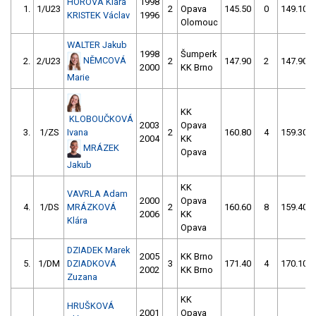
HOROVÁ Klára
1998
1.
1/U23
2
Opava
145.50
0
149.10
KRISTEK Václav
1996
Olomouc
WALTER Jakub
1998
Šumperk
NĚMCOVÁ
2.
2/U23
2
147.90
2
147.90
2000
KK Brno
Marie
KK
KLOBOUČKOVÁ
2003
Opava
3.
1/ZS
Ivana
2
160.80
4
159.30
2004
KK
MRÁZEK
Opava
Jakub
KK
VAVRLA Adam
2000
Opava
4.
1/DS
MRÁZKOVÁ
2
160.60
8
159.40
2006
KK
Klára
Opava
DZIADEK Marek
2005
KK Brno
5.
1/DM
DZIADKOVÁ
3
171.40
4
170.10
2002
KK Brno
Zuzana
KK
HRUŠKOVÁ
2001
Opava