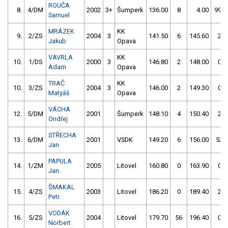
ROUČA
8.
4/DM
2002
3+
Šumperk
136.00
8
4.00
999
Samuel
MRÁZEK
KK
9.
2/ZS
2004
3
141.50
6
145.60
2
Jakub
Opava
VAVRLA
KK
10.
1/DS
2000
3
146.80
2
148.00
0
Adam
Opava
TRAČ
KK
10.
3/ZS
2004
3
146.00
2
149.30
0
Matyáš
Opava
VÁCHA
12.
5/DM
2001
Šumperk
148.10
4
150.40
2
Ondřej
STŘECHA
13.
6/DM
2001
VSDK
149.20
6
156.00
52
Jan
PAPULA
14.
1/ZM
2005
Litovel
160.80
0
163.90
0
Jan
ŠMAKAL
15.
4/ZS
2003
Litovel
186.20
0
189.40
2
Petr
VODÁK
16.
5/ZS
2004
Litovel
179.70
56
196.40
0
Norbert