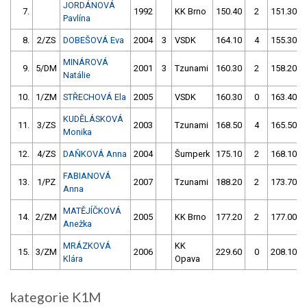
JORDÁNOVÁ
7.
1992
KK Brno
150.40
2
151.30
Pavlína
8.
2/ZS
DOBEŠOVÁ Eva
2004
3
VSDK
164.10
4
155.30
MINÁROVÁ
9.
5/DM
2001
3
Tzunami
160.30
2
158.20
Natálie
10.
1/ZM
STŘECHOVÁ Ela
2005
VSDK
160.30
0
163.40
KUDĚLÁSKOVÁ
11.
3/ZS
2003
Tzunami
168.50
4
165.50
Monika
12.
4/ZS
DAŇKOVÁ Anna
2004
Šumperk
175.10
2
168.10
FABIANOVÁ
13.
1/PZ
2007
Tzunami
188.20
2
173.70
Anna
MATĚJÍČKOVÁ
14.
2/ZM
2005
KK Brno
177.20
2
177.00
Anežka
MRÁZKOVÁ
KK
15.
3/ZM
2006
229.60
0
208.10
Klára
Opava
kategorie K1M