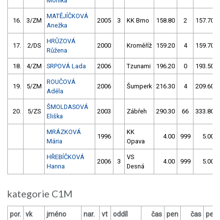
Monika
MATĚJÍČKOVÁ
16.
3/ZM
2005
3
KK Brno
158.80
2
157.70
Anežka
HRŮZOVÁ
17.
2/DS
2000
Kroměříž
159.20
4
159.70
Růžena
18.
4/ZM
SRPOVÁ Lada
2006
Tzunami
196.20
0
193.50
ROUČOVÁ
19.
5/ZM
2006
Šumperk
216.30
4
209.60
Adéla
ŠMOLDASOVÁ
20.
5/ZS
2003
Zábřeh
290.30
66
333.80
Eliška
MRÁZKOVÁ
KK
1996
4.00
999
5.00
Mária
Opava
HŘEBÍČKOVÁ
VS
2006
3
4.00
999
5.00
Hanna
Desná
kategorie C1M
por.
vk
jméno
nar.
vt
oddíl
čas
pen
čas
pen