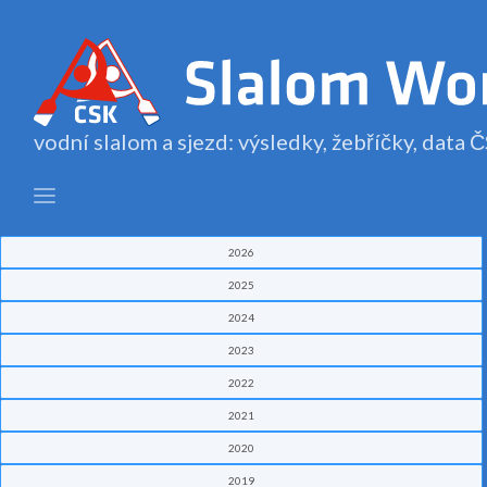
vodní slalom a sjezd: výsledky, žebříčky, data
2026
2025
2024
2023
2022
2021
2020
2019