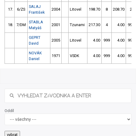
SALAJ
17.
6/ZS
2004
Litovel
198.70
8
208.70
2
František
STABLA
18.
7/DM
2001
Tzunami
217.30
4
4.00
999
Matyáš
GEPRT
2005
Litovel
4.00
999
4.00
999
David
NOVÁK
1971
VSDK
4.00
999
4.00
999
Daniel
Oddíl