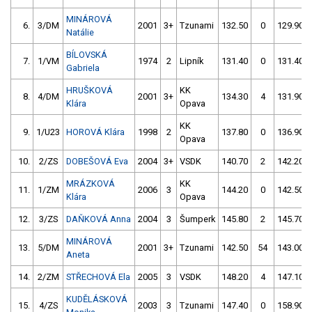
MINÁROVÁ
6.
3/DM
2001
3+
Tzunami
132.50
0
129.90
Natálie
BÍLOVSKÁ
7.
1/VM
1974
2
Lipník
131.40
0
131.40
Gabriela
HRUŠKOVÁ
KK
8.
4/DM
2001
3+
134.30
4
131.90
Klára
Opava
KK
9.
1/U23
HOROVÁ Klára
1998
2
137.80
0
136.90
Opava
10.
2/ZS
DOBEŠOVÁ Eva
2004
3+
VSDK
140.70
2
142.20
MRÁZKOVÁ
KK
11.
1/ZM
2006
3
144.20
0
142.50
Klára
Opava
12.
3/ZS
DAŇKOVÁ Anna
2004
3
Šumperk
145.80
2
145.70
MINÁROVÁ
13.
5/DM
2001
3+
Tzunami
142.50
54
143.00
Aneta
14.
2/ZM
STŘECHOVÁ Ela
2005
3
VSDK
148.20
4
147.10
KUDĚLÁSKOVÁ
15.
4/ZS
2003
3
Tzunami
147.40
0
158.90