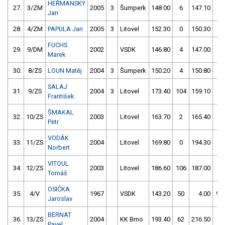
HEŘMANSKÝ
27.
3/ZM
2005
3
Šumperk
148.00
6
147.10
2
Jan
28.
4/ZM
PAPULA Jan
2005
3
Litovel
152.30
0
150.30
0
FUCHS
29.
9/DM
2002
VSDK
146.80
4
147.00
4
Marek
30.
8/ZS
LOUN Matěj
2004
3
Šumperk
150.20
4
150.80
6
SALAJ
31.
9/ZS
2004
3
Litovel
173.40
104
159.10
2
František
ŠMAKAL
32.
10/ZS
2003
Litovel
163.70
2
165.40
52
Petr
VODÁK
33.
11/ZS
2004
Litovel
169.80
0
194.30
4
Norbert
VITOUL
34.
12/ZS
2003
Litovel
186.60
106
187.00
4
Tomáš
OSIČKA
35.
4/V
1967
VSDK
143.20
50
4.00
99
Jaroslav
BERNAT
36.
13/ZS
2004
KK Brno
193.40
62
216.50
60
Pavel