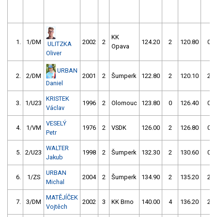
KK
1.
1/DM
2002
2
124.20
2
120.80
0
ULITZKA
Opava
Oliver
URBAN
2.
2/DM
2001
2
Šumperk
122.80
2
120.10
2
Daniel
KRISTEK
3.
1/U23
1996
2
Olomouc
123.80
0
126.40
0
Václav
VESELÝ
4.
1/VM
1976
2
VSDK
126.00
2
126.80
0
Petr
WALTER
5.
2/U23
1998
2
Šumperk
132.30
2
130.60
0
Jakub
URBAN
6.
1/ZS
2004
2
Šumperk
134.90
2
135.20
2
Michal
MATĚJÍČEK
7.
3/DM
2002
3
KK Brno
140.00
4
136.20
2
Vojtěch