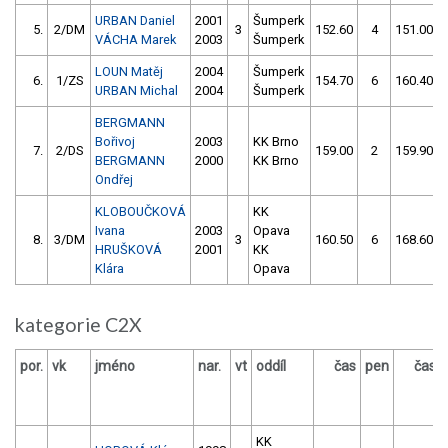
URBAN Daniel
2001
Šumperk
5.
2/DM
3
152.60
4
151.00
VÁCHA Marek
2003
Šumperk
LOUN Matěj
2004
Šumperk
6.
1/ZS
154.70
6
160.40
URBAN Michal
2004
Šumperk
BERGMANN
Bořivoj
2003
KK Brno
7.
2/DS
159.00
2
159.90
BERGMANN
2000
KK Brno
Ondřej
KLOBOUČKOVÁ
KK
Ivana
2003
Opava
8.
3/DM
3
160.50
6
168.60
HRUŠKOVÁ
2001
KK
Klára
Opava
kategorie C2X
por.
vk
jméno
nar.
vt
oddíl
čas
pen
čas
KK