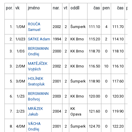
por.
vk
jméno
nar.
vt
oddíl
čas
pen
čas
pe
ROUČA
1.
1/DM
2002
2
Šumperk
111.10
4
111.70
2
Samuel
2.
1/U23
SATKE Adam
1994
2
KK Brno
115.20
2
114.10
0
BERGMANN
3.
1/DS
2000
2
KK Brno
118.70
0
118.10
0
Ondřej
MATĚJÍČEK
3.
2/DM
2002
2
KK Brno
116.50
10
116.10
2
Vojtěch
HOLÍNEK
5.
3/DM
2001
2
Šumperk
118.90
0
117.60
4
Svatopluk
BERGMANN
6.
1/ZS
2003
2
KK Brno
120.00
0
120.30
2
Bořivoj
MRÁZEK
KK
7.
2/ZS
2004
2
121.60
0
119.90
2
Jakub
Opava
VÁCHA
8.
4/DM
2001
2
Šumperk
124.70
0
122.20
0
Ondřej