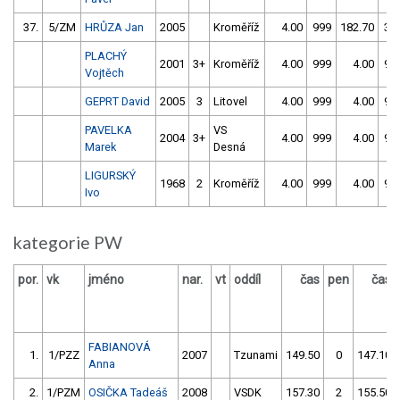
37.
5/ZM
HRŮZA Jan
2005
Kroměříž
4.00
999
182.70
30
PLACHÝ
2001
3+
Kroměříž
4.00
999
4.00
99
Vojtěch
GEPRT David
2005
3
Litovel
4.00
999
4.00
99
PAVELKA
VS
2004
3+
4.00
999
4.00
99
Marek
Desná
LIGURSKÝ
1968
2
Kroměříž
4.00
999
4.00
99
Ivo
kategorie PW
por.
vk
jméno
nar.
vt
oddíl
čas
pen
čas
FABIANOVÁ
1.
1/PZZ
2007
Tzunami
149.50
0
147.10
Anna
2.
1/PZM
OSIČKA Tadeáš
2008
VSDK
157.30
2
155.50