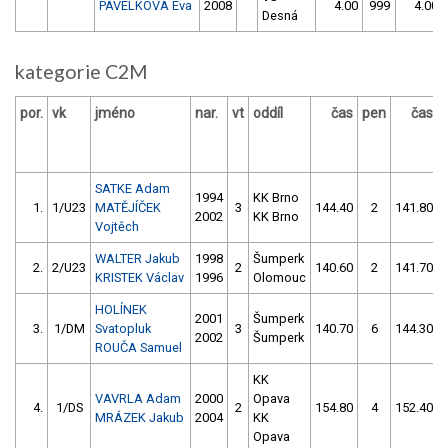
PAVELKOVÁ Eva
2008
4.00
999
4.00
Desná
kategorie C2M
por.
vk
jméno
nar.
vt
oddíl
čas
pen
čas
SATKE Adam
1994
KK Brno
1.
1/U23
MATĚJÍČEK
3
144.40
2
141.80
2002
KK Brno
Vojtěch
WALTER Jakub
1998
Šumperk
2.
2/U23
2
140.60
2
141.70
KRISTEK Václav
1996
Olomouc
HOLÍNEK
2001
Šumperk
3.
1/DM
Svatopluk
3
140.70
6
144.30
2002
Šumperk
ROUČA Samuel
KK
VAVRLA Adam
2000
Opava
4.
1/DS
2
154.80
4
152.40
MRÁZEK Jakub
2004
KK
Opava