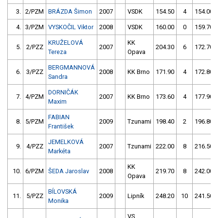
3.
2/PZM
BRÁZDA Šimon
2007
VSDK
154.50
4
154.00
4.
3/PZM
VYSKOČIL Viktor
2008
VSDK
160.00
0
159.70
KRUŽELOVÁ
KK
5.
2/PZZ
2007
204.30
6
172.70
Tereza
Opava
BERGMANNOVÁ
6.
3/PZZ
2008
KK Brno
171.90
4
172.80
Sandra
DORNIČÁK
7.
4/PZM
2007
KK Brno
173.60
4
177.90
Maxim
FABIAN
8.
5/PZM
2009
Tzunami
198.40
2
196.80
František
JEMELKOVÁ
9.
4/PZZ
2007
Tzunami
222.00
8
216.50
Markéta
KK
10.
6/PZM
ŠEDA Jaroslav
2008
219.70
8
242.00
Opava
BÍLOVSKÁ
11.
5/PZZ
2009
Lipník
248.20
10
241.50
Monika
VS