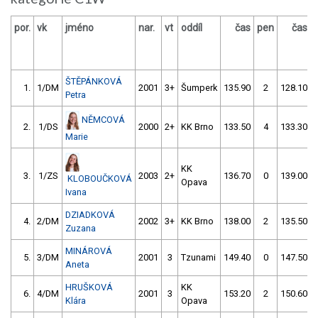
por.
vk
jméno
nar.
vt
oddíl
čas
pen
čas
ŠTĚPÁNKOVÁ
1.
1/DM
2001
3+
Šumperk
135.90
2
128.10
Petra
NĚMCOVÁ
2.
1/DS
2000
2+
KK Brno
133.50
4
133.30
Marie
KK
3.
1/ZS
2003
2+
136.70
0
139.00
KLOBOUČKOVÁ
Opava
Ivana
DZIADKOVÁ
4.
2/DM
2002
3+
KK Brno
138.00
2
135.50
Zuzana
MINÁROVÁ
5.
3/DM
2001
3
Tzunami
149.40
0
147.50
Aneta
HRUŠKOVÁ
KK
6.
4/DM
2001
3
153.20
2
150.60
Klára
Opava