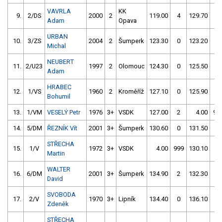
VAVRLA
KK
9.
2/DS
2000
2
119.00
4
129.70
4
Adam
Opava
URBAN
10.
3/ZS
2004
2
Šumperk
123.30
0
123.20
0
Michal
NEUBERT
11.
2/U23
1997
2
Olomouc
124.30
0
125.50
0
Adam
HRABEC
12.
1/VS
1960
2
Kroměříž
127.10
0
125.90
2
Bohumil
13.
1/VM
VESELÝ Petr
1976
3+
VSDK
127.00
2
4.00
99
14.
5/DM
ŘEZNÍK Vít
2001
3+
Šumperk
130.60
0
131.50
0
STŘECHA
15.
1/V
1972
3+
VSDK
4.00
999
130.10
2
Martin
WALTER
16.
6/DM
2001
3+
Šumperk
134.90
2
132.30
2
David
SVOBODA
17.
2/V
1970
3+
Lipník
134.40
0
136.10
0
Zdeněk
STŘECHA