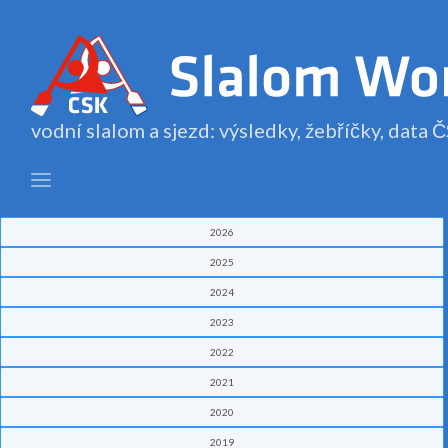
vodní slalom a sjezd: výsledky, žebříčky, data
2026
2025
2024
2023
2022
2021
2020
2019