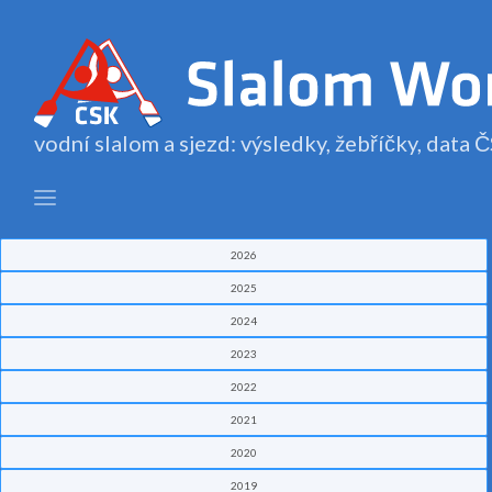
vodní slalom a sjezd: výsledky, žebříčky, data
2026
2025
2024
2023
2022
2021
2020
2019