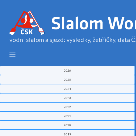
vodní slalom a sjezd: výsledky, žebříčky, data
2026
2025
2024
2023
2022
2021
2020
2019