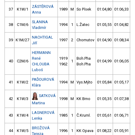
ZÁSTĚROVÁ
37
K1W/1
1989
M
So Písek
01:04,80
01:06,33
Anna
SLANINA
38
C1M/6
1994
1
L.Žatec
01:05,55
01:04,82
Vladimír
NACHTIGAL
39
K1M/27
1997
2
Chomutov
01:04,90
01:08,34
Jiří
HERMANN
René
1919
Boh.Pha
40
C2M/6
1
01:04,99
01:06,05
CHLOUBA
1962
Boh.Pha
Luboš
PAĎOUROVÁ
41
K1W/2
1994
M
Vys.Mýto
01:05,84
01:05,17
Klára
SATKOVÁ
42
K1W/3
1998
M
KK Brno
01:05,35
01:07,38
Martina
LAGNEROVÁ
43
K1W/4
1985
1
Č.Kruml.
01:05,61
01:06,71
Lenka
BROŽOVÁ
44
K1W/5
1996
1
KK Opava
01:08,22
01:05,91
Tereza