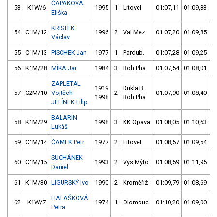
ČAPÁKOVÁ
53
K1W/6
1995
1
Litovel
01:07,11
01:09,83
Eliška
KRISTEK
54
C1M/12
1996
2
Val.Mez.
01:07,20
01:09,85
Václav
55
C1M/13
PISCHEK Jan
1977
1
Pardub.
01:07,28
01:09,25
56
K1M/28
MÍKA Jan
1984
3
Boh.Pha
01:07,54
01:08,01
ZAPLETAL
1919
Dukla B.
57
C2M/10
Vojtěch
2
01:07,90
01:08,40
1998
Boh.Pha
JELÍNEK Filip
BALARIN
58
K1M/29
1998
3
KK Opava
01:08,05
01:10,63
Lukáš
59
C1M/14
ČAMEK Petr
1977
2
Litovel
01:08,57
01:09,54
SUCHÁNEK
60
C1M/15
1993
2
Vys.Mýto
01:08,59
01:11,95
Daniel
61
K1M/30
LIGURSKÝ Ivo
1990
2
Kroměříž
01:09,79
01:08,69
HALAŠKOVÁ
62
K1W/7
1974
1
Olomouc
01:10,20
01:09,00
Petra