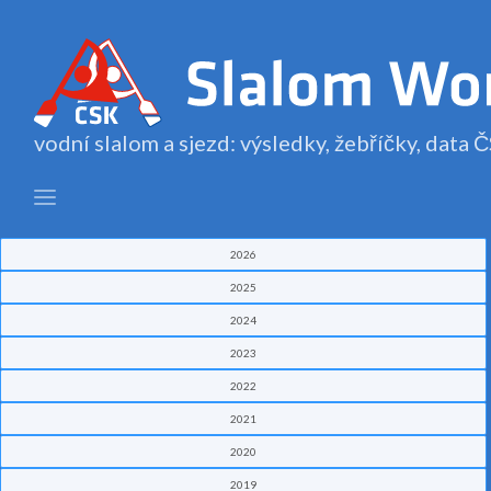
vodní slalom a sjezd: výsledky, žebříčky, data
2026
2025
2024
2023
2022
2021
2020
2019