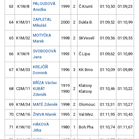
PALOUDOVÁ
63
K1W/8
1999
2
Č.Kruml.
01:10,50
01:09,23
Anežka
ZAPLETAL
64
K1M/31
2000
2
Dukla B.
01:09,52
01:10,99
Mikuláš
MOTYČKA
65
K1M/32
1998
2
SKVeselí
01:09,56
01:09,55
Marek
SVOBODOVÁ
66
K1W/9
1993
1
Č.Lípa
01:09,62
01:10,89
Jana
KREJČÍŘ
67
K1M/33
1996
3
KK Brno
01:10,09
01:09,89
Dominik
BŘÍZA Václav
1919
Klatovy
68
C2M/11
KUBÁT
2
01:10,46
01:10,22
1990
Klatovy
Zdeněk
69
K1M/34
MATÉ Zdeněk
1998
2
Olomouc
01:13,31
01:10,27
70
C1M/16
ŽNIVA Marek
1995
2
Val.Mez.
01:11,95
01:10,45
HÁKOVÁ
71
K1W/10
1980
1
Boh.Pha
01:10,74
01:11,67
Jitka