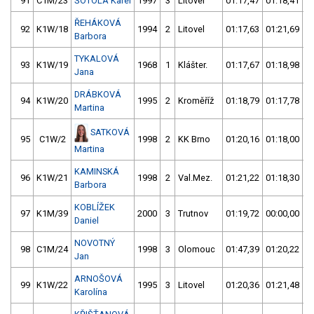
91
C1M/23
ŠOTOLA Karel
1997
3
Litovel
01:17,47
01:18,41
ŘEHÁKOVÁ
92
K1W/18
1994
2
Litovel
01:17,63
01:21,69
Barbora
TYKALOVÁ
93
K1W/19
1968
1
Klášter.
01:17,67
01:18,98
Jana
DRÁBKOVÁ
94
K1W/20
1995
2
Kroměříž
01:18,79
01:17,78
Martina
SATKOVÁ
95
C1W/2
1998
2
KK Brno
01:20,16
01:18,00
Martina
KAMINSKÁ
96
K1W/21
1998
2
Val.Mez.
01:21,22
01:18,30
Barbora
KOBLÍŽEK
97
K1M/39
2000
3
Trutnov
01:19,72
00:00,00
Daniel
NOVOTNÝ
98
C1M/24
1998
3
Olomouc
01:47,39
01:20,22
Jan
ARNOŠOVÁ
99
K1W/22
1995
3
Litovel
01:20,36
01:21,48
Karolína