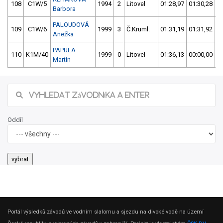
108
C1W/5
1994
2
Litovel
01:28,97
01:30,28
Barbora
PALOUDOVÁ
109
C1W/6
1999
3
Č.Kruml.
01:31,19
01:31,92
Anežka
PAPULA
110
K1M/40
1999
0
Litovel
01:36,13
00:00,00
Martin
Oddíl
Portál výsledků závodů ve vodním slalomu a sjezdu na divoké vodě na území