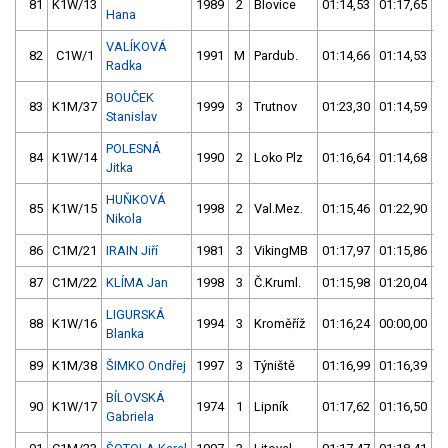
81
K1W/13
1989
2
Blovice
01:14,53
01:17,65
Hana
VALÍKOVÁ
82
C1W/1
1991
M
Pardub.
01:14,66
01:14,53
Radka
BOUČEK
83
K1M/37
1999
3
Trutnov
01:23,30
01:14,59
Stanislav
POLESNÁ
84
K1W/14
1990
2
Loko Plz
01:16,64
01:14,68
Jitka
HUŇKOVÁ
85
K1W/15
1998
2
Val.Mez.
01:15,46
01:22,90
Nikola
86
C1M/21
IRAIN Jiří
1981
3
VikingMB
01:17,97
01:15,86
87
C1M/22
KLÍMA Jan
1998
3
Č.Kruml.
01:15,98
01:20,04
LIGURSKÁ
88
K1W/16
1994
3
Kroměříž
01:16,24
00:00,00
Blanka
89
K1M/38
ŠIMKO Ondřej
1997
3
Týniště
01:16,99
01:16,39
BÍLOVSKÁ
90
K1W/17
1974
1
Lipník
01:17,62
01:16,50
Gabriela