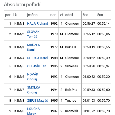
Absolutní pořadí
por.
l.k.
jméno
nar.
vt
oddíl
čas
čas
v
1
K1M/1
HÁLA Richard
1992
1
Olomouc
00:56,27
00:55,14
SLOVÁK
2
K1M/2
1979
M
Olomouc
00:56,12
00:56,85
Tomáš
MRŮZEK
3
K1M/3
1977
M
Dukla B.
00:58,19
00:58,56
Kamil
4
K1M/4
SLEPICA Karel
1988
M
Olomouc
00:58,22
00:59,39
5
K1M/5
OLEJNÍK Jan
1996
2
SKVeselí
00:59,98
00:58,92
NOVÁK
6
K1M/6
1992
1
Olomouc
01:00,82
00:59,20
Ondřej
SMOLKA
7
K1M/7
1994
2
Boh.Pha
00:59,33
00:59,60
Ondřej
8
K1M/8
ZIERIS Matyáš
1995
1
Trutnov
01:01,53
00:59,70
LOUČKA
9
K1M/8
1982
2
Kroměříž
01:01,72
00:59,70
Marek