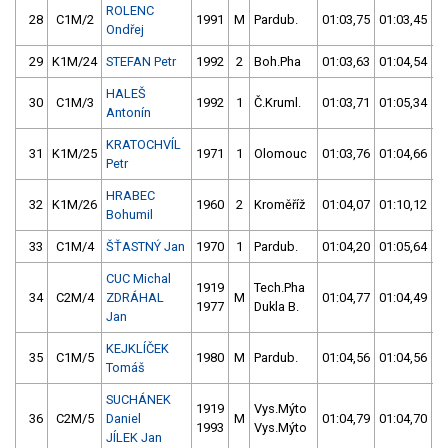
ROLENC
28
C1M/2
1991
M
Pardub.
01:03,75
01:03,45
Ondřej
29
K1M/24
STEFAN Petr
1992
2
Boh.Pha
01:03,63
01:04,54
HALEŠ
30
C1M/3
1992
1
Č.Kruml.
01:03,71
01:05,34
Antonín
KRATOCHVÍL
31
K1M/25
1971
1
Olomouc
01:03,76
01:04,66
Petr
HRABEC
32
K1M/26
1960
2
Kroměříž
01:04,07
01:10,12
Bohumil
33
C1M/4
ŠŤASTNÝ Jan
1970
1
Pardub.
01:04,20
01:05,64
CUC Michal
1919
Tech.Pha
34
C2M/4
ZDRÁHAL
M
01:04,77
01:04,49
1977
Dukla B.
Jan
KEJKLÍČEK
35
C1M/5
1980
M
Pardub.
01:04,56
01:04,56
Tomáš
SUCHÁNEK
1919
Vys.Mýto
36
C2M/5
Daniel
M
01:04,79
01:04,70
1993
Vys.Mýto
JÍLEK Jan