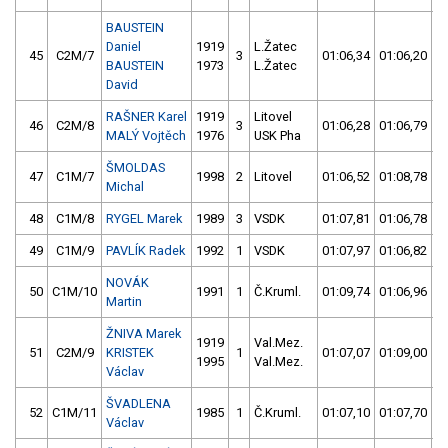
BAUSTEIN
Daniel
1919
L.Žatec
45
C2M/7
3
01:06,34
01:06,20
BAUSTEIN
1973
L.Žatec
David
RAŠNER Karel
1919
Litovel
46
C2M/8
3
01:06,28
01:06,79
MALÝ Vojtěch
1976
USK Pha
ŠMOLDAS
47
C1M/7
1998
2
Litovel
01:06,52
01:08,78
Michal
48
C1M/8
RYGEL Marek
1989
3
VSDK
01:07,81
01:06,78
49
C1M/9
PAVLÍK Radek
1992
1
VSDK
01:07,97
01:06,82
NOVÁK
50
C1M/10
1991
1
Č.Kruml.
01:09,74
01:06,96
Martin
ŽNIVA Marek
1919
Val.Mez.
51
C2M/9
KRISTEK
1
01:07,07
01:09,00
1995
Val.Mez.
Václav
ŠVADLENA
52
C1M/11
1985
1
Č.Kruml.
01:07,10
01:07,70
Václav