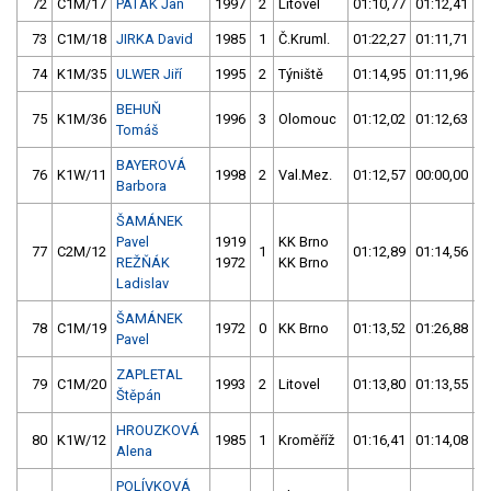
72
C1M/17
PATÁK Jan
1997
2
Litovel
01:10,77
01:12,41
73
C1M/18
JIRKA David
1985
1
Č.Kruml.
01:22,27
01:11,71
74
K1M/35
ULWER Jiří
1995
2
Týniště
01:14,95
01:11,96
BEHUŇ
75
K1M/36
1996
3
Olomouc
01:12,02
01:12,63
Tomáš
BAYEROVÁ
76
K1W/11
1998
2
Val.Mez.
01:12,57
00:00,00
Barbora
ŠAMÁNEK
Pavel
1919
KK Brno
77
C2M/12
1
01:12,89
01:14,56
REŽŇÁK
1972
KK Brno
Ladislav
ŠAMÁNEK
78
C1M/19
1972
0
KK Brno
01:13,52
01:26,88
Pavel
ZAPLETAL
79
C1M/20
1993
2
Litovel
01:13,80
01:13,55
Štěpán
HROUZKOVÁ
80
K1W/12
1985
1
Kroměříž
01:16,41
01:14,08
Alena
POLÍVKOVÁ