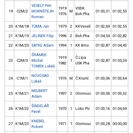
VESELÝ Petr
1919
VSDK
19
C2M/2
MORNŠTEJN
M
01:03,31
01:02,53
1976
Boh.Pha
Roman
20
K1M/18
TŮMA Jan
1979
2
KKVeselí
01:02,69
01:02,55
21
K1M/19
JELÍNEK Filip
1996
2
Boh.Pha
01:04,54
01:02,82
22
K1M/20
SATKE Adam
1994
1
KK Brno
01:02,87
01:04,43
ŠRÁMEK
1919
Č.Lípa
23
C2M/3
Michal
1
01:02,87
01:05,26
1982
USK Pha
TOMEK Lukáš
NOVOSAD
24
C1M/1
1976
M
Č.Kruml.
01:03,06
01:03,64
Lukáš
NEUBERT
25
K1M/21
1997
2
Olomouc
01:03,06
01:03,32
Adam
ŠINDELÁŘ
26
K1M/22
1970
1
Loko Plz
01:03,16
01:04,69
Pavel
KNEBEL
27
K1M/23
1971
1
Olomouc
01:03,28
00:00,00
Robert