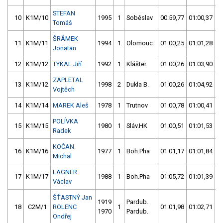
STEFAN
10
K1M/10
1995
1
Soběslav
00:59,77
01:00,37
Tomáš
ŠRÁMEK
11
K1M/11
1994
1
Olomouc
01:00,25
01:01,28
Jonatan
12
K1M/12
TYKAL Jiří
1992
1
Klášter.
01:00,26
01:03,90
ZAPLETAL
13
K1M/12
1998
2
Dukla B.
01:00,26
01:04,92
Vojtěch
14
K1M/14
MAREK Aleš
1978
1
Trutnov
01:00,78
01:00,41
POLÍVKA
15
K1M/15
1980
1
Sláv.HK
01:00,51
01:01,53
Radek
KOČAN
16
K1M/16
1977
1
Boh.Pha
01:01,17
01:01,84
Michal
LAGNER
17
K1M/17
1988
1
Boh.Pha
01:05,72
01:01,39
Václav
ŠŤASTNÝ Jan
1919
Pardub.
18
C2M/1
ROLENC
1
01:01,98
01:02,71
1970
Pardub.
Ondřej