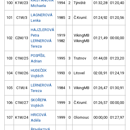
KŘIŠŤANOVÁ
100
K1W/23
1994
2
Týniště
01:32,28
01:20,40
Michaela
LAGNEROVÁ
101
C1W/3
1985
2
Č.Kruml.
01:24,92
01:20,56
Lenka
HAJZLEROVÁ
Petra
1919
VikingMB
102
C2M/13
01:21,49
00:00,00
LERNEROVÁ
1982
VikingMB
Tereza
POSPÍŠIL
103
C1M/25
1995
3
Trutnov
01:44,03
01:23,20
Adrian
HUDEČEK
104
C1M/26
1993
0
Litovel
02:03,91
01:24,19
Vojtěch
LERNEROVÁ
105
C1W/4
1984
1
VikingMB
01:26,47
01:30,91
Tereza
SKOŘEPA
106
C1M/27
1999
3
Č.Kruml.
01:26,57
00:00,00
Vojtěch
HRICOVÁ
107
K1W/24
1999
0
Olomouc
00:00,00
01:27,97
Adéla
ŘEHÁKOVÁ