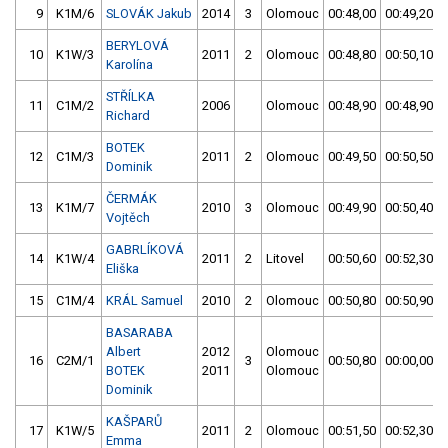
9
K1M/6
SLOVÁK Jakub
2014
3
Olomouc
00:48,00
00:49,20
BERYLOVÁ
10
K1W/3
2011
2
Olomouc
00:48,80
00:50,10
Karolína
STŘÍLKA
11
C1M/2
2006
Olomouc
00:48,90
00:48,90
Richard
BOTEK
12
C1M/3
2011
2
Olomouc
00:49,50
00:50,50
Dominik
ČERMÁK
13
K1M/7
2010
3
Olomouc
00:49,90
00:50,40
Vojtěch
GABRLÍKOVÁ
14
K1W/4
2011
2
Litovel
00:50,60
00:52,30
Eliška
15
C1M/4
KRÁL Samuel
2010
2
Olomouc
00:50,80
00:50,90
BASARABA
Albert
2012
Olomouc
16
C2M/1
3
00:50,80
00:00,00
BOTEK
2011
Olomouc
Dominik
KAŠPARŮ
17
K1W/5
2011
2
Olomouc
00:51,50
00:52,30
Emma