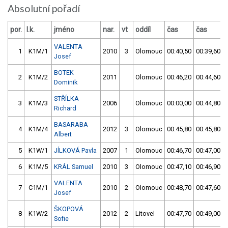
Absolutní pořadí
por.
l.k.
jméno
nar.
vt
oddíl
čas
čas
VALENTA
1
K1M/1
2010
3
Olomouc
00:40,50
00:39,60
Josef
BOTEK
2
K1M/2
2011
Olomouc
00:46,20
00:44,60
Dominik
STŘÍLKA
3
K1M/3
2006
Olomouc
00:00,00
00:44,80
Richard
BASARABA
4
K1M/4
2012
3
Olomouc
00:45,80
00:45,80
Albert
5
K1W/1
JÍLKOVÁ Pavla
2007
1
Olomouc
00:46,70
00:47,00
6
K1M/5
KRÁL Samuel
2010
3
Olomouc
00:47,10
00:46,90
VALENTA
7
C1M/1
2010
2
Olomouc
00:48,70
00:47,60
Josef
ŠKOPOVÁ
8
K1W/2
2012
2
Litovel
00:47,70
00:49,00
Sofie