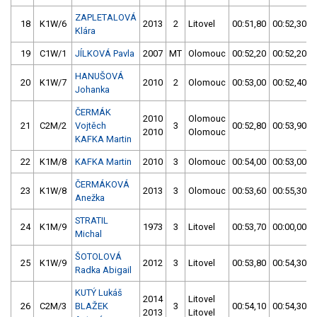
ZAPLETALOVÁ
18
K1W/6
2013
2
Litovel
00:51,80
00:52,30
Klára
19
C1W/1
JÍLKOVÁ Pavla
2007
MT
Olomouc
00:52,20
00:52,20
HANUŠOVÁ
20
K1W/7
2010
2
Olomouc
00:53,00
00:52,40
Johanka
ČERMÁK
2010
Olomouc
21
C2M/2
Vojtěch
3
00:52,80
00:53,90
2010
Olomouc
KAFKA Martin
22
K1M/8
KAFKA Martin
2010
3
Olomouc
00:54,00
00:53,00
ČERMÁKOVÁ
23
K1W/8
2013
3
Olomouc
00:53,60
00:55,30
Anežka
STRATIL
24
K1M/9
1973
3
Litovel
00:53,70
00:00,00
Michal
ŠOTOLOVÁ
25
K1W/9
2012
3
Litovel
00:53,80
00:54,30
Radka Abigail
KUTÝ Lukáš
2014
Litovel
26
C2M/3
BLAŽEK
3
00:54,10
00:54,30
2013
Litovel