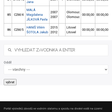
Jana
MALÁ
2007
Olomouc
85
C2M/4
Magdalena
00:00,00
00:00,00
2007
Olomouc
JÍLKOVÁ Pavla
HANIŠ Vilém
2015
Litovel
86
C2M/5
00:00,00
00:00,00
ŠOTOLA Jakub
2012
Litovel
Oddíl
Portál výsledků závodů ve vodním slalomu a sjezdu na divoké vodě na území