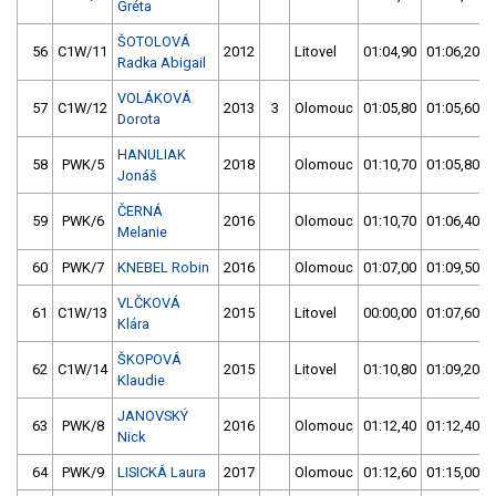
Gréta
ŠOTOLOVÁ
56
C1W/11
2012
Litovel
01:04,90
01:06,20
Radka Abigail
VOLÁKOVÁ
57
C1W/12
2013
3
Olomouc
01:05,80
01:05,60
Dorota
HANULIAK
58
PWK/5
2018
Olomouc
01:10,70
01:05,80
Jonáš
ČERNÁ
59
PWK/6
2016
Olomouc
01:10,70
01:06,40
Melanie
60
PWK/7
KNEBEL Robin
2016
Olomouc
01:07,00
01:09,50
VLČKOVÁ
61
C1W/13
2015
Litovel
00:00,00
01:07,60
Klára
ŠKOPOVÁ
62
C1W/14
2015
Litovel
01:10,80
01:09,20
Klaudie
JANOVSKÝ
63
PWK/8
2016
Olomouc
01:12,40
01:12,40
Nick
64
PWK/9
LISICKÁ Laura
2017
Olomouc
01:12,60
01:15,00