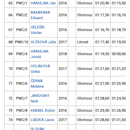
65
PWC/1
HANULIAK Jan
2016
Olomouc
01:20,90
01:15,50
BASARABA
66
PWC/2
2016
Olomouc
01:17,50
01:16,10
Eduard
VELEŠÍK
67
PWC/3
2016
Olomouc
01:16,70
01:18,70
Václav
68
PWK/10
VLČKOVÁ Julie
2017
Litovel
01:17,40
01:19,30
HANULIAK
69
PWC/4
2018
Olomouc
01:19,50
00:00,00
Jonáš
VOLÁKOVÁ
70
PWC/5
2017
Olomouc
01:21,60
01:21,20
Gréta
ČERNÁ
71
PWC/6
2016
Olomouc
01:27,00
01:23,90
Melanie
JANOVSKÝ
72
PWC/7
2016
Olomouc
01:28,60
01:24,50
Nick
73
PWC/8
KNEBEL Robin
2016
Olomouc
01:29,50
01:26,90
74
PWC/9
LISICKÁ Laura
2017
Olomouc
01:28,60
01:31,30
SLOVÁK