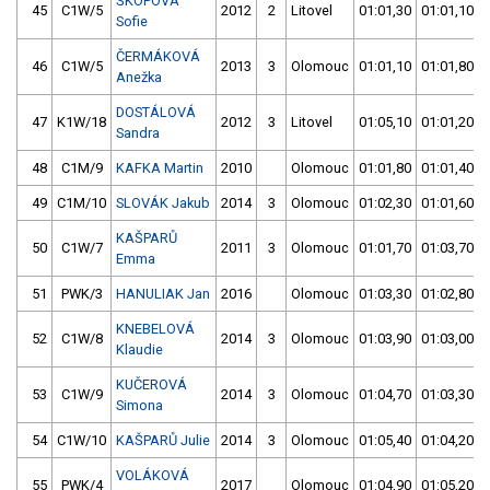
ŠKOPOVÁ
45
C1W/5
2012
2
Litovel
01:01,30
01:01,10
Sofie
ČERMÁKOVÁ
46
C1W/5
2013
3
Olomouc
01:01,10
01:01,80
Anežka
DOSTÁLOVÁ
47
K1W/18
2012
3
Litovel
01:05,10
01:01,20
Sandra
48
C1M/9
KAFKA Martin
2010
Olomouc
01:01,80
01:01,40
49
C1M/10
SLOVÁK Jakub
2014
3
Olomouc
01:02,30
01:01,60
KAŠPARŮ
50
C1W/7
2011
3
Olomouc
01:01,70
01:03,70
Emma
51
PWK/3
HANULIAK Jan
2016
Olomouc
01:03,30
01:02,80
KNEBELOVÁ
52
C1W/8
2014
3
Olomouc
01:03,90
01:03,00
Klaudie
KUČEROVÁ
53
C1W/9
2014
3
Olomouc
01:04,70
01:03,30
Simona
54
C1W/10
KAŠPARŮ Julie
2014
3
Olomouc
01:05,40
01:04,20
VOLÁKOVÁ
55
PWK/4
2017
Olomouc
01:04,90
01:05,20