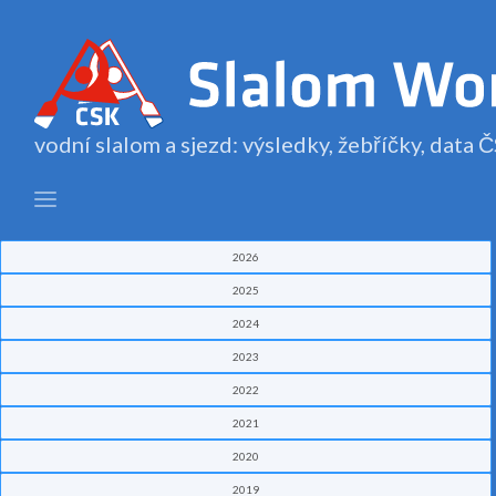
vodní slalom a sjezd: výsledky, žebříčky, data
2026
2025
2024
2023
2022
2021
2020
2019