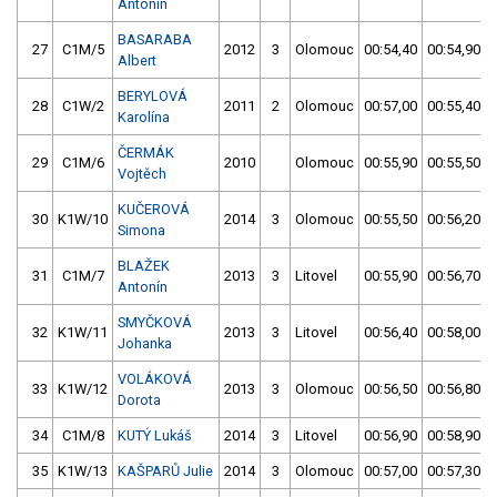
Antonín
BASARABA
27
C1M/5
2012
3
Olomouc
00:54,40
00:54,90
Albert
BERYLOVÁ
28
C1W/2
2011
2
Olomouc
00:57,00
00:55,40
Karolína
ČERMÁK
29
C1M/6
2010
Olomouc
00:55,90
00:55,50
Vojtěch
KUČEROVÁ
30
K1W/10
2014
3
Olomouc
00:55,50
00:56,20
Simona
BLAŽEK
31
C1M/7
2013
3
Litovel
00:55,90
00:56,70
Antonín
SMYČKOVÁ
32
K1W/11
2013
3
Litovel
00:56,40
00:58,00
Johanka
VOLÁKOVÁ
33
K1W/12
2013
3
Olomouc
00:56,50
00:56,80
Dorota
34
C1M/8
KUTÝ Lukáš
2014
3
Litovel
00:56,90
00:58,90
35
K1W/13
KAŠPARŮ Julie
2014
3
Olomouc
00:57,00
00:57,30