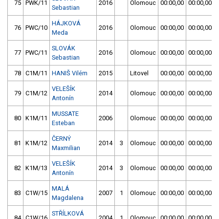
75
PWK/11
2016
Olomouc
00:00,00
00:00,00
Sebastian
HÁJKOVÁ
76
PWC/10
2016
Olomouc
00:00,00
00:00,00
Meda
SLOVÁK
77
PWC/11
2016
Olomouc
00:00,00
00:00,00
Sebastian
78
C1M/11
HANIŠ Vilém
2015
Litovel
00:00,00
00:00,00
VELEŠÍK
79
C1M/12
2014
Olomouc
00:00,00
00:00,00
Antonín
MUSSATE
80
K1M/11
2006
Olomouc
00:00,00
00:00,00
Esteban
ČERNÝ
81
K1M/12
2014
3
Olomouc
00:00,00
00:00,00
Maxmilian
VELEŠÍK
82
K1M/13
2014
3
Olomouc
00:00,00
00:00,00
Antonín
MALÁ
83
C1W/15
2007
1
Olomouc
00:00,00
00:00,00
Magdalena
STŘÍLKOVÁ
84
C1W/16
2004
1
Olomouc
00:00,00
00:00,00