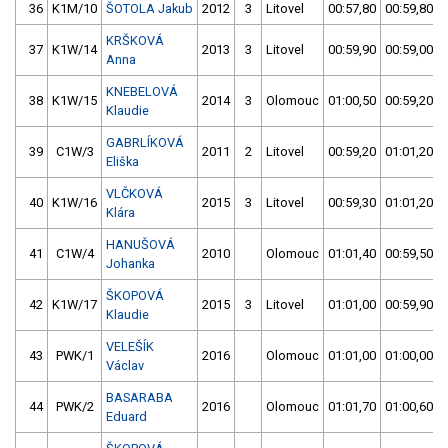
36
K1M/10
ŠOTOLA Jakub
2012
3
Litovel
00:57,80
00:59,80
KRŠKOVÁ
37
K1W/14
2013
3
Litovel
00:59,90
00:59,00
Anna
KNEBELOVÁ
38
K1W/15
2014
3
Olomouc
01:00,50
00:59,20
Klaudie
GABRLÍKOVÁ
39
C1W/3
2011
2
Litovel
00:59,20
01:01,20
Eliška
VLČKOVÁ
40
K1W/16
2015
3
Litovel
00:59,30
01:01,20
Klára
HANUŠOVÁ
41
C1W/4
2010
Olomouc
01:01,40
00:59,50
Johanka
ŠKOPOVÁ
42
K1W/17
2015
3
Litovel
01:01,00
00:59,90
Klaudie
VELEŠÍK
43
PWK/1
2016
Olomouc
01:01,00
01:00,00
Václav
BASARABA
44
PWK/2
2016
Olomouc
01:01,70
01:00,60
Eduard