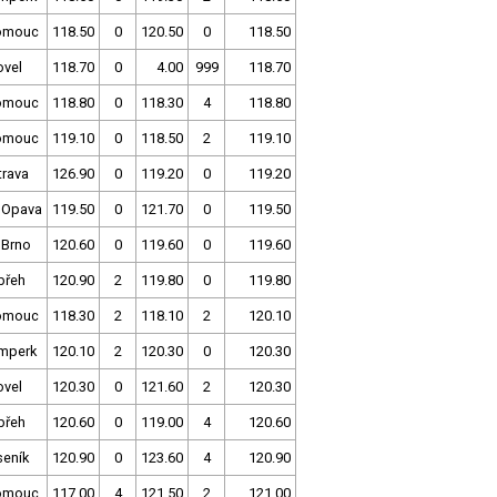
omouc
118.50
0
120.50
0
118.50
ovel
118.70
0
4.00
999
118.70
omouc
118.80
0
118.30
4
118.80
omouc
119.10
0
118.50
2
119.10
trava
126.90
0
119.20
0
119.20
 Opava
119.50
0
121.70
0
119.50
 Brno
120.60
0
119.60
0
119.60
břeh
120.90
2
119.80
0
119.80
omouc
118.30
2
118.10
2
120.10
mperk
120.10
2
120.30
0
120.30
ovel
120.30
0
121.60
2
120.30
břeh
120.60
0
119.00
4
120.60
seník
120.90
0
123.60
4
120.90
omouc
117.00
4
121.50
2
121.00