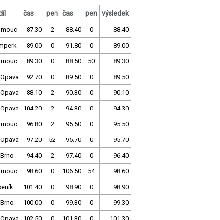
íl
čas
pen
čas
pen
výsledek
omouc
87.30
2
88.40
0
88.40
mperk
89.00
0
91.80
0
89.00
omouc
89.30
0
88.50
50
89.30
 Opava
92.70
0
89.50
0
89.50
 Opava
88.10
2
90.30
0
90.10
 Opava
104.20
2
94.30
0
94.30
omouc
96.80
2
95.50
0
95.50
 Opava
97.20
52
95.70
0
95.70
 Brno
94.40
2
97.40
0
96.40
omouc
98.60
0
106.50
54
98.60
seník
101.40
0
98.90
0
98.90
 Brno
100.00
0
99.30
0
99.30
 Opava
102.50
0
101.30
0
101.30