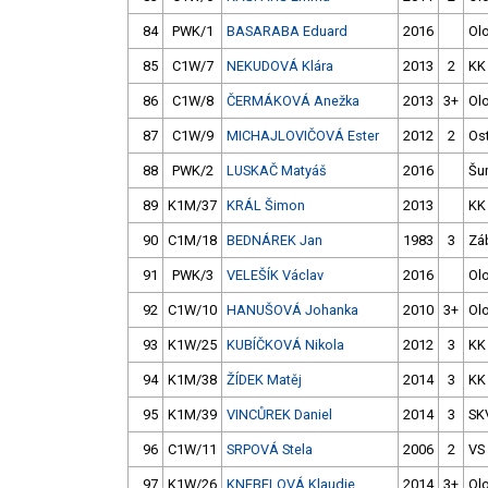
84
PWK/1
BASARABA Eduard
2016
Ol
85
C1W/7
NEKUDOVÁ Klára
2013
2
KK
86
C1W/8
ČERMÁKOVÁ Anežka
2013
3+
Ol
87
C1W/9
MICHAJLOVIČOVÁ Ester
2012
2
Os
88
PWK/2
LUSKAČ Matyáš
2016
Šu
89
K1M/37
KRÁL Šimon
2013
KK
90
C1M/18
BEDNÁREK Jan
1983
3
Zá
91
PWK/3
VELEŠÍK Václav
2016
Ol
92
C1W/10
HANUŠOVÁ Johanka
2010
3+
Ol
93
K1W/25
KUBÍČKOVÁ Nikola
2012
3
KK
94
K1M/38
ŽÍDEK Matěj
2014
3
KK
95
K1M/39
VINCŮREK Daniel
2014
3
SK
96
C1W/11
SRPOVÁ Stela
2006
2
VS 
97
K1W/26
KNEBELOVÁ Klaudie
2014
3+
Ol