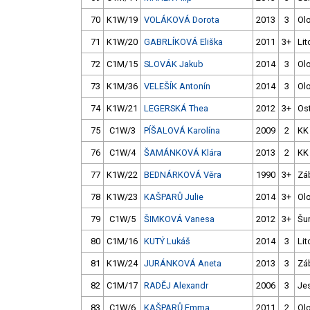
70
K1W/19
VOLÁKOVÁ Dorota
2013
3
Ol
71
K1W/20
GABRLÍKOVÁ Eliška
2011
3+
Lit
72
C1M/15
SLOVÁK Jakub
2014
3
Ol
73
K1M/36
VELEŠÍK Antonín
2014
3
Ol
74
K1W/21
LEGERSKÁ Thea
2012
3+
Os
75
C1W/3
PÍŠALOVÁ Karolína
2009
2
KK
76
C1W/4
ŠAMÁNKOVÁ Klára
2013
2
KK
77
K1W/22
BEDNÁRKOVÁ Věra
1990
3+
Zá
78
K1W/23
KAŠPARŮ Julie
2014
3+
Ol
79
C1W/5
ŠIMKOVÁ Vanesa
2012
3+
Šu
80
C1M/16
KUTÝ Lukáš
2014
3
Lit
81
K1W/24
JURÁNKOVÁ Aneta
2013
3
Zá
82
C1M/17
RADĚJ Alexandr
2006
3
Je
83
C1W/6
KAŠPARŮ Emma
2011
2
Ol