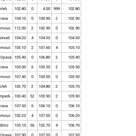
břeh
102.80
0
4.00
999
102.80
trava
104.10
0
100.90
2
102.90
omouc
112.00
2
102.90
0
102.90
Veselí
104.20
4
104.30
0
104.30
omouc
103.10
2
101.60
4
105.10
 Opava
105.40
0
106.80
2
105.40
trava
105.00
6
103.50
2
105.50
omouc
107.40
0
105.50
0
105.50
břeh
103.70
2
104.80
2
105.70
mperk
103.40
52
103.90
2
105.90
trava
107.50
6
106.10
0
106.10
omouc
102.20
4
107.00
0
106.20
 Brno
105.10
56
102.70
4
106.70
 Opava
107.90
0
107.30
0
107.30