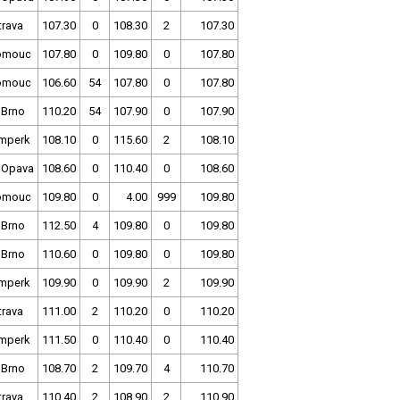
trava
107.30
0
108.30
2
107.30
omouc
107.80
0
109.80
0
107.80
omouc
106.60
54
107.80
0
107.80
 Brno
110.20
54
107.90
0
107.90
mperk
108.10
0
115.60
2
108.10
 Opava
108.60
0
110.40
0
108.60
omouc
109.80
0
4.00
999
109.80
 Brno
112.50
4
109.80
0
109.80
 Brno
110.60
0
109.80
0
109.80
mperk
109.90
0
109.90
2
109.90
trava
111.00
2
110.20
0
110.20
mperk
111.50
0
110.40
0
110.40
 Brno
108.70
2
109.70
4
110.70
trava
110.40
2
108.90
2
110.90