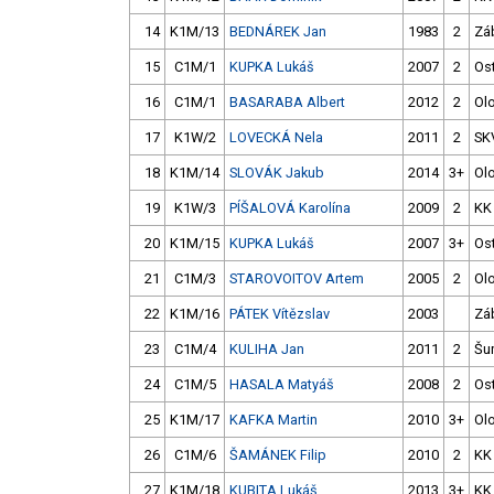
14
K1M/13
BEDNÁREK Jan
1983
2
Zá
15
C1M/1
KUPKA Lukáš
2007
2
Os
16
C1M/1
BASARABA Albert
2012
2
Ol
17
K1W/2
LOVECKÁ Nela
2011
2
SK
18
K1M/14
SLOVÁK Jakub
2014
3+
Ol
19
K1W/3
PÍŠALOVÁ Karolína
2009
2
KK
20
K1M/15
KUPKA Lukáš
2007
3+
Os
21
C1M/3
STAROVOITOV Artem
2005
2
Ol
22
K1M/16
PÁTEK Vítězslav
2003
Zá
23
C1M/4
KULIHA Jan
2011
2
Šu
24
C1M/5
HASALA Matyáš
2008
2
Os
25
K1M/17
KAFKA Martin
2010
3+
Ol
26
C1M/6
ŠAMÁNEK Filip
2010
2
KK
27
K1M/18
KUBITA Lukáš
2013
3+
KK