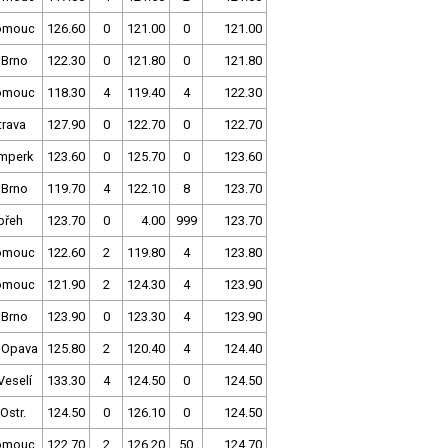
omouc
126.60
0
121.00
0
121.00
 Brno
122.30
0
121.80
0
121.80
omouc
118.30
4
119.40
4
122.30
trava
127.90
0
122.70
0
122.70
mperk
123.60
0
125.70
0
123.60
 Brno
119.70
4
122.10
8
123.70
břeh
123.70
0
4.00
999
123.70
omouc
122.60
2
119.80
4
123.80
omouc
121.90
2
124.30
4
123.90
 Brno
123.90
0
123.30
4
123.90
 Opava
125.80
2
120.40
4
124.40
Veselí
133.30
4
124.50
0
124.50
Ostr.
124.50
0
126.10
0
124.50
omouc
122.70
2
126.20
50
124.70