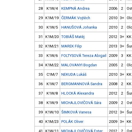
28
K1W/4
KEMPNÁ Andrea
2006
2
Os
29
K1M/19
ČERMÁK Vojtěch
2010
3+
Ol
30
K1W/5
HANUŠOVÁ Johanka
2010
2
Ol
31
K1M/20
TOBIÁŠ Matěj
2012
3+
KK
32
K1M/21
MAREK Filip
2013
3+
Šu
33
K1W/6
FOLTYSOVÁ Tereza Abigail
2009
3
KK
34
K1M/22
MALOVANYI Bogdan
2005
2
Ol
35
C1M/7
NEKUDA Lukáš
2010
3+
KK
36
K1W/7
BERGMANNOVÁ Sandra
2008
2
KK
37
K1W/8
HLOCKÁ Alexandra
2012
2
Šu
38
K1W/9
MICHAJLOVIČOVÁ Sára
2009
2
Os
39
K1W/10
ŠIMKOVÁ Vanesa
2012
3+
Šu
40
K1M/23
POLÁK Oliver
2009
3+
KK
41
K1W/11
MICHAJLOVIČOVÁ Ester
2012
2
Os