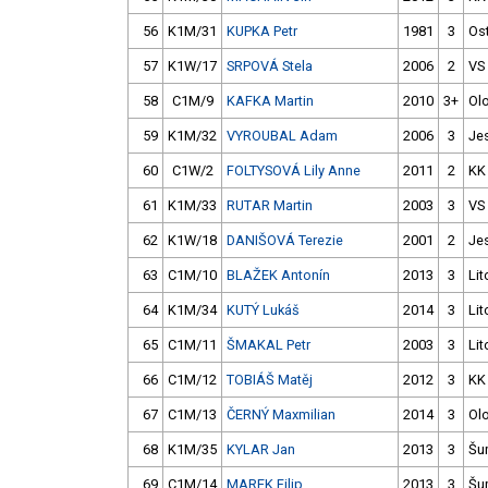
56
K1M/31
KUPKA Petr
1981
3
Os
57
K1W/17
SRPOVÁ Stela
2006
2
VS 
58
C1M/9
KAFKA Martin
2010
3+
Ol
59
K1M/32
VYROUBAL Adam
2006
3
Je
60
C1W/2
FOLTYSOVÁ Lily Anne
2011
2
KK
61
K1M/33
RUTAR Martin
2003
3
VS
62
K1W/18
DANIŠOVÁ Terezie
2001
2
Je
63
C1M/10
BLAŽEK Antonín
2013
3
Lit
64
K1M/34
KUTÝ Lukáš
2014
3
Lit
65
C1M/11
ŠMAKAL Petr
2003
3
Lit
66
C1M/12
TOBIÁŠ Matěj
2012
3
KK
67
C1M/13
ČERNÝ Maxmilian
2014
3
Ol
68
K1M/35
KYLAR Jan
2013
3
Šu
69
C1M/14
MAREK Filip
2013
3
Šu