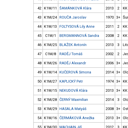
42
K1W/11
ŠAMÁNKOVÁ Klára
2013
2
KK
43
K1M/24
ROUČA Jaroslav
1970
3+
Šu
44
K1W/13
FOLTYSOVÁ Lily Anne
2011
2
KK
45
C1W/1
BERGMANNOVÁ Sandra
2008
2
KK
46
K1M/25
BLAŽEK Antonín
2013
3
Lit
47
C1M/8
RADĚJ Tomáš
2002
2
Je
48
K1M/26
RADĚJ Alexandr
2006
3+
Je
49
K1W/14
KUČEROVÁ Simona
2014
3+
Ol
50
K1M/27
KAPLICKÝ Petr
1974
3+
KK
51
K1W/15
NEKUDOVÁ Klára
2013
3+
KK
52
K1M/28
ČERNÝ Maxmilian
2014
3
Ol
53
K1M/29
HASALA Matyáš
2008
3+
Os
54
K1W/16
ČERMÁKOVÁ Anežka
2013
3+
Ol
55
K1M/30
MACHAIN Jiří
2012
3
KK