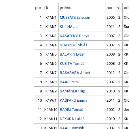
por.
l.k.
jméno
nar.
vt
odd
1
K1M/1
MUSSATE Esteban
2006
2
Ol
2
K1M/2
KULIHA Jan
2011
2
Šu
3
K1M/3
KASATSKYI Denys
2007
2
Ol
4
K1M/4
STROPEK Tobiáš
2007
2
KK
5
K1M/5
BALARIN Evžen
2008
2
KK
6
K1M/6
KUBITA Tomáš
2008
2
KK
7
K1M/7
BASARABA Albert
2012
2
Ol
8
K1M/8
BAAR Patrik
2007
2
KK
9
K1M/9
ŠAMÁNEK Filip
2010
2
KK
10
K1W/1
KAŠPARŮ Emma
2011
2
Ol
11
K1M/10
RADĚJ Tomáš
2002
2
Je
12
K1M/11
NEKUDA Lukáš
2010
2
KK
13
K1M/12
BAAR Dominik
2007
2
KK