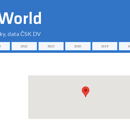
čky, data ČSK DV
3
2022
2021
2020
2019
2