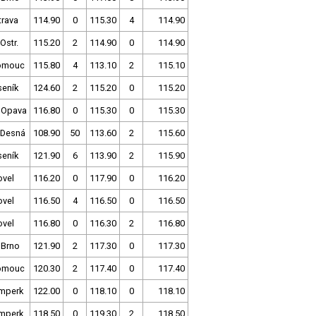
trava
114.90
0
115.30
4
114.90
Ostr.
115.20
2
114.90
0
114.90
omouc
115.80
4
113.10
2
115.10
seník
124.60
2
115.20
0
115.20
 Opava
116.80
0
115.30
0
115.30
 Desná
108.90
50
113.60
2
115.60
seník
121.90
6
113.90
2
115.90
ovel
116.20
0
117.90
0
116.20
ovel
116.50
4
116.50
0
116.50
ovel
116.80
0
116.30
2
116.80
 Brno
121.90
2
117.30
0
117.30
omouc
120.30
2
117.40
0
117.40
mperk
122.00
0
118.10
0
118.10
mperk
118.50
0
119.30
2
118.50