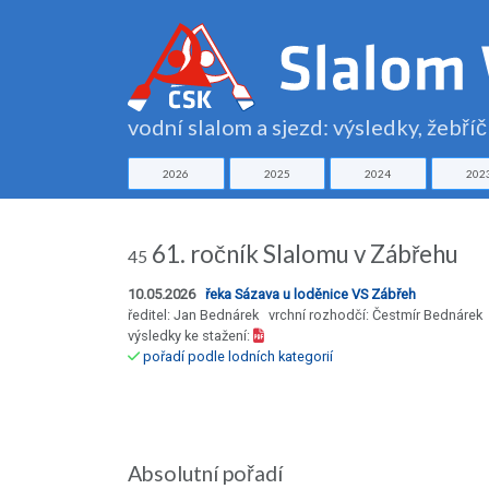
vodní slalom a sjezd: výsledky, žebří
2026
2025
2024
202
61. ročník Slalomu v Zábřehu
45
10.05.2026
řeka Sázava u loděnice VS Zábřeh
ředitel: Jan Bednárek vrchní rozhodčí: Čestmír Bednárek
výsledky ke stažení:
pořadí podle lodních kategorií
Absolutní pořadí