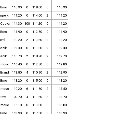
 Brno
110.90
0
118.60
0
110.90
mperk
111.20
0
114.00
2
111.20
 Opava
114.30
100
111.20
0
111.20
 Brno
111.90
0
112.50
0
111.90
ovel
110.20
2
113.20
2
112.20
seník
112.30
0
111.80
2
112.30
seník
110.70
2
118.90
2
112.70
omouc
116.40
0
112.80
0
112.80
 Brand
113.80
4
110.90
2
112.90
 Brno
113.20
0
115.00
0
113.20
omouc
110.20
6
111.50
2
113.50
trava
109.70
4
111.20
8
113.70
omouc
115.10
0
113.80
0
113.80
 Brno
113.90
0
117.60
8
113.90