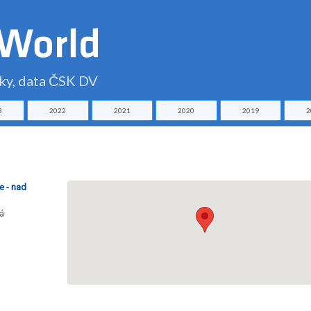
čky, data ČSK DV
3
2022
2021
2020
2019
2
e - nad
á