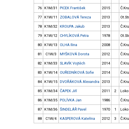
76
K1M/31
PICEK František
2015
Č.Kru
77
K1W/11
ZOBALOVÁ Tereza
2013
Ot.St
78
K1M/32
KROUPA Jakub
2013
Č.Kru
79
K1W/12
CHYLÍKOVÁ Petra
1978
Ot.St
80
K1W/13
OLHA Ilina
2008
Č.Kru
81
C1W/3
MYŠKOVÁ Dorota
2012
Č.Kru
82
K1M/33
SLAVÍK Vojtěch
2014
Č.Kru
83
K1W/14
OUŘEDNÍKOVÁ Sofie
2014
Č.Kru
84
K1W/15
DVOŘÁKOVÁ Alexandra
2013
Č.Kru
85
K1M/34
ČAPEK Jiří
2011
2
Loko
86
K1M/35
POLÍVKA Jan
1986
Č.Kru
87
K1M/36
ŠINDELÁŘ Pavel
1970
1
Loko
88
C1W/4
KASPEROVÁ Kateřina
2012
3
Č.Kru