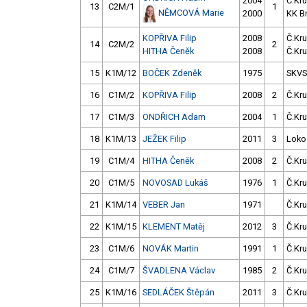
2004
Č.Kru
13
C2M/1
1
NĚMCOVÁ Marie
2000
KK B
KOPŘIVA Filip
2008
Č.Kru
14
C2M/2
2
HITHA Čeněk
2008
Č.Kru
15
K1M/12
BOČEK Zdeněk
1975
SKV
16
C1M/2
KOPŘIVA Filip
2008
2
Č.Kru
17
C1M/3
ONDŘICH Adam
2004
1
Č.Kru
18
K1M/13
JEŽEK Filip
2011
3
Loko
19
C1M/4
HITHA Čeněk
2008
2
Č.Kru
20
C1M/5
NOVOSAD Lukáš
1976
1
Č.Kru
21
K1M/14
VEBER Jan
1971
Č.Kru
22
K1M/15
KLEMENT Matěj
2012
3
Č.Kru
23
C1M/6
NOVÁK Martin
1991
1
Č.Kru
24
C1M/7
ŠVADLENA Václav
1985
2
Č.Kru
25
K1M/16
SEDLÁČEK Štěpán
2011
3
Č.Kru