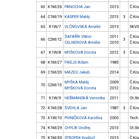
63
K1M/26
PANOCHA Jan
2015
Č.Kru
64
C1M/19
KASPER Matěj
2013
3
Č.Kru
65
K1W/7
VLČNOVSKÁ Amelie
2015
SKV
ŠAFAŘÍK Viktor
2011
Č.Kru
66
C2M/12
3
CELNEROVÁ Amélie
2010
Č.Kru
67
K1W/8
MYŠKOVÁ Dorota
2012
3
Č.Kru
68
K1M/27
FIKEJS Adam
1985
Č.Kru
69
C1M/20
MAZEG Jakub
2014
Č.Kru
MYŠKA Matěj
2009
Č.Kru
70
C2M/13
MYŠKOVÁ Dorota
2012
Č.Kru
71
K1W/9
HEŘMANSKÁ Veronika
2011
Ot.St
72
K1M/28
ŠVEHLA Jan
1987
3
Č.Kru
73
K1W/10
PIVNIČKOVÁ Karolína
2005
Tech
74
K1M/29
CHYLÍK Ondřej
2013
Ot.St
75
K1M/30
STROPEK Kryštof
2015
Č.Kru