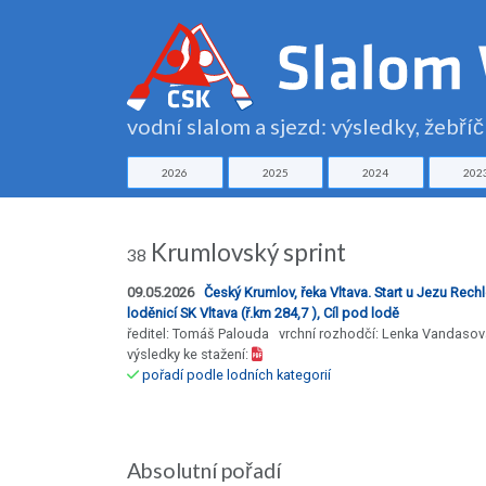
vodní slalom a sjezd: výsledky, žebří
2026
2025
2024
202
Krumlovský sprint
38
09.05.2026
Český Krumlov, řeka Vltava. Start u Jezu Rechl
loděnicí SK Vltava (ř.km 284,7 ), Cíl pod lodě
ředitel: Tomáš Palouda vrchní rozhodčí: Lenka Vandasov
výsledky ke stažení:
pořadí podle lodních kategorií
Absolutní pořadí