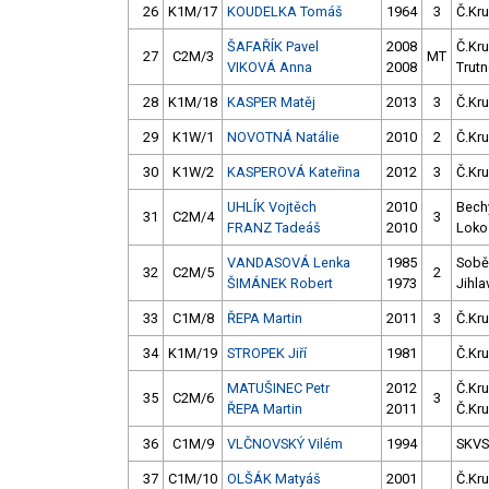
26
K1M/17
KOUDELKA Tomáš
1964
3
Č.Kru
ŠAFAŘÍK Pavel
2008
Č.Kru
27
C2M/3
MT
VIKOVÁ Anna
2008
Trut
28
K1M/18
KASPER Matěj
2013
3
Č.Kru
29
K1W/1
NOVOTNÁ Natálie
2010
2
Č.Kru
30
K1W/2
KASPEROVÁ Kateřina
2012
3
Č.Kru
UHLÍK Vojtěch
2010
Bech
31
C2M/4
3
FRANZ Tadeáš
2010
Loko
VANDASOVÁ Lenka
1985
Sobě
32
C2M/5
2
ŠIMÁNEK Robert
1973
Jihla
33
C1M/8
ŘEPA Martin
2011
3
Č.Kru
34
K1M/19
STROPEK Jiří
1981
Č.Kru
MATUŠINEC Petr
2012
Č.Kru
35
C2M/6
3
ŘEPA Martin
2011
Č.Kru
36
C1M/9
VLČNOVSKÝ Vilém
1994
SKV
37
C1M/10
OLŠÁK Matyáš
2001
Č.Kru