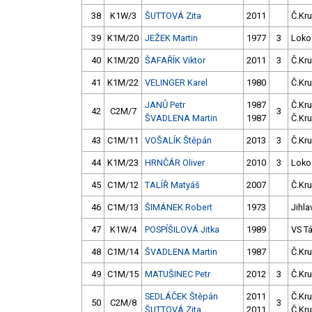
38
K1W/3
ŠUTTOVÁ Zita
2011
Č.Kru
39
K1M/20
JEŽEK Martin
1977
3
Loko
40
K1M/20
ŠAFAŘÍK Viktor
2011
3
Č.Kru
41
K1M/22
VELINGER Karel
1980
Č.Kru
JANŮ Petr
1987
Č.Kru
42
C2M/7
3
ŠVADLENA Martin
1987
Č.Kru
43
C1M/11
VOŠALÍK Štěpán
2013
3
Č.Kru
44
K1M/23
HRNČÁR Oliver
2010
3
Loko
45
C1M/12
TALÍŘ Matyáš
2007
Č.Kru
46
C1M/13
ŠIMÁNEK Robert
1973
Jihla
47
K1W/4
POSPÍŠILOVÁ Jitka
1989
VS T
48
C1M/14
ŠVADLENA Martin
1987
Č.Kru
49
C1M/15
MATUŠINEC Petr
2012
3
Č.Kru
SEDLÁČEK Štěpán
2011
Č.Kru
50
C2M/8
3
ŠUTTOVÁ Zita
2011
Č.Kru