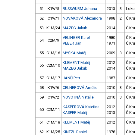
51
K1W/5
RUSSWURM Johana
2013
3
Loko
52
C1W/1
NOVÁKOVÁ Alexandra
1998
2
Č.Kru
53
K1M/24
MAZEG Jakub
2014
Č.Kru
VELINGER Karel
1980
Č.Kru
54
C2M/9
VEBER Jan
1971
Č.Kru
55
C1M/16
MYŠKA Matěj
2009
3
Č.Kru
KLEMENT Matěj
2012
Č.Kru
56
C2M/10
MAZEG Jakub
2014
Č.Kru
57
C1M/17
JANŮ Petr
1987
Č.Kru
58
K1W/6
CELNEROVÁ Amélie
2010
3
Č.Kru
59
C1W/2
NOVOTNÁ Natálie
2010
3
Č.Kru
KASPEROVÁ Kateřina
2012
Č.Kru
60
C2M/11
KASPER Matěj
2013
Č.Kru
61
C1M/18
KLEMENT Matěj
2012
Č.Kru
62
K1M/25
KINTZL Daniel
1978
Č.Kru