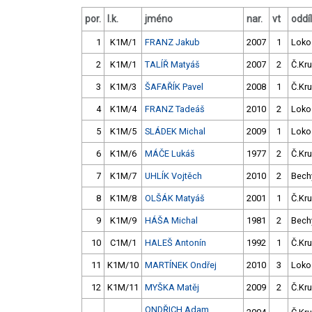
por.
l.k.
jméno
nar.
vt
oddíl
1
K1M/1
FRANZ Jakub
2007
1
Loko
2
K1M/1
TALÍŘ Matyáš
2007
2
Č.Kru
3
K1M/3
ŠAFAŘÍK Pavel
2008
1
Č.Kru
4
K1M/4
FRANZ Tadeáš
2010
2
Loko
5
K1M/5
SLÁDEK Michal
2009
1
Loko
6
K1M/6
MÁČE Lukáš
1977
2
Č.Kru
7
K1M/7
UHLÍK Vojtěch
2010
2
Bech
8
K1M/8
OLŠÁK Matyáš
2001
1
Č.Kru
9
K1M/9
HÁŠA Michal
1981
2
Bech
10
C1M/1
HALEŠ Antonín
1992
1
Č.Kru
11
K1M/10
MARTÍNEK Ondřej
2010
3
Loko
12
K1M/11
MYŠKA Matěj
2009
2
Č.Kru
ONDŘICH Adam