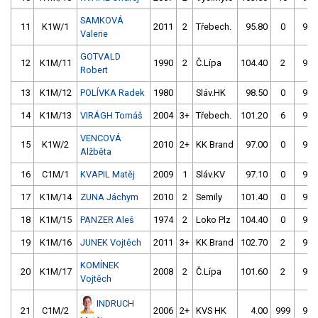
SAMKOVÁ
11
K1W/1
2011
2
Třebech.
95.80
0
96.
Valerie
GOTVALD
12
K1M/11
1990
2
Č.Lípa
104.40
2
95.
Robert
13
K1M/12
POLÍVKA Radek
1980
Sláv.HK
98.50
0
96.
14
K1M/13
VIRÁGH Tomáš
2004
3+
Třebech.
101.20
6
96.
VENCOVÁ
15
K1W/2
2010
2+
KK Brand
97.00
0
97.
Alžběta
16
C1M/1
KVAPIL Matěj
2009
1
Sláv.KV
97.10
0
98.
17
K1M/14
ZUNA Jáchym
2010
2
Semily
101.40
0
97.
18
K1M/15
PANZER Aleš
1974
2
Loko Plz
104.40
0
97.
19
K1M/16
JUNEK Vojtěch
2011
3+
KK Brand
102.70
2
98.
KOMÍNEK
20
K1M/17
2008
2
Č.Lípa
101.60
2
98.
Vojtěch
INDRUCH
21
C1M/2
2006
2+
KVS HK
4.00
999
99.