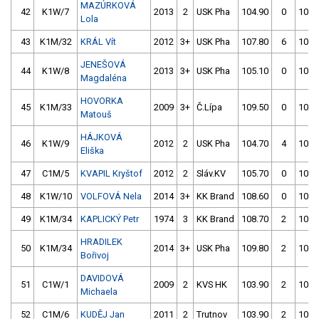
MAZÚRKOVÁ
42
K1W/7
2013
2
USK Pha
104.90
0
105.
Lola
43
K1M/32
KRÁL Vít
2012
3+
USK Pha
107.80
6
101.
JENEŠOVÁ
44
K1W/8
2013
3+
USK Pha
105.10
0
108.
Magdaléna
HOVORKA
45
K1M/33
2009
3+
Č.Lípa
109.50
0
105.
Matouš
HÁJKOVÁ
46
K1W/9
2012
2
USK Pha
104.70
4
105.
Eliška
47
C1M/5
KVAPIL Kryštof
2012
2
Sláv.KV
105.70
0
106.
48
K1W/10
VOLFOVÁ Nela
2014
3+
KK Brand
108.60
0
105.
49
K1M/34
KAPLICKÝ Petr
1974
3
KK Brand
108.70
2
105.
HRADILEK
50
K1M/34
2014
3+
USK Pha
109.80
2
105.
Bořivoj
DAVIDOVÁ
51
C1W/1
2009
2
KVS HK
103.90
2
104.
Michaela
52
C1M/6
KUDĚJ Jan
2011
2
Trutnov
103.90
2
105.