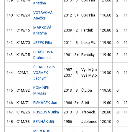
139
C1W/14
2013
3
USK Pha
121.00
2
118.
Kristína
VOTAVOVÁ
140
K1W/24
2012
3+
USK Pha
116.60
2
114.
Anežka
MARKOVÁ
141
C1W/15
2009
2
Pardub.
120.80
2
118.
Kristýna
142
K1M/70
JEŽEK Filip
2011
3
Loko Plz
119.90
0
116.
PLAŠILOVÁ
143
K1W/25
1961
3+
Benátky
119.40
2
119.
Drahomíra
ŠILAR Jakub
1987
Vys.Mýto
144
C2M/1
VOSMEK
3
119.30
0
119.
2007
Vys.Mýto
Jáchym
KOMÍNEK
145
C1M/32
2013
3
Č.Lípa
119.50
0
4.
Mikuláš
146
K1M/71
PISKÁČEK Jan
1966
3+
Štětí
119.60
0
122.
147
K1W/26
RUSZOVÁ Jitka
2013
3
Třebech.
120.80
0
119.
148
C1M/33
BENHÁK Jiří
1956
Jablonec
120.10
0
4.
MERENUS