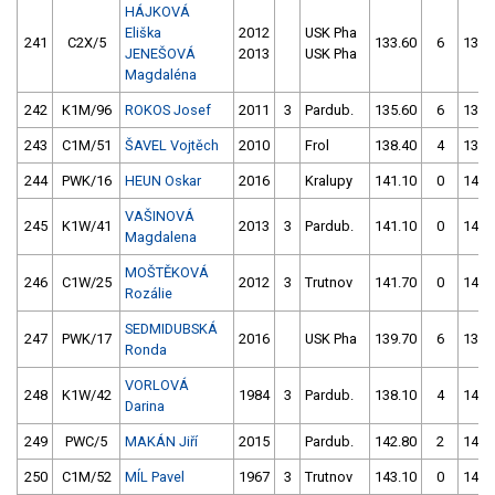
HÁJKOVÁ
Eliška
2012
USK Pha
241
C2X/5
133.60
6
137.
JENEŠOVÁ
2013
USK Pha
Magdaléna
242
K1M/96
ROKOS Josef
2011
3
Pardub.
135.60
6
134.
243
C1M/51
ŠAVEL Vojtěch
2010
Frol
138.40
4
138.
244
PWK/16
HEUN Oskar
2016
Kralupy
141.10
0
142.
VAŠINOVÁ
245
K1W/41
2013
3
Pardub.
141.10
0
142.
Magdalena
MOŠTĚKOVÁ
246
C1W/25
2012
3
Trutnov
141.70
0
143.
Rozálie
SEDMIDUBSKÁ
247
PWK/17
2016
USK Pha
139.70
6
137.
Ronda
VORLOVÁ
248
K1W/42
1984
3
Pardub.
138.10
4
141.
Darina
249
PWC/5
MAKÁN Jiří
2015
Pardub.
142.80
2
142.
250
C1M/52
MÍL Pavel
1967
3
Trutnov
143.10
0
146.