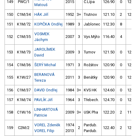
149
PWC/1
2015
Č.Lípa
126.90
0
120.
Matouš
150
C1M/34
HÁK Jiří
1952
3+
Trutnov
121.10
2
120.
151
K1M/72
KOPIČKA Ondřej
1989
3
Jablonec
112.30
8
4.
VOSMEK
152
C1M/35
2007
3
Vys.Mýto
116.40
4
4.
Jáchym
JAROLÍMEK
153
K1M/73
2009
3
Turnov
121.50
0
120.
David
154
C1M/36
ŠERÝ Michal
1971
3
Rožátov
120.90
0
121.
BERANOVÁ
155
K1W/27
2011
3
Benátky
120.90
0
124.
Tereza
156
C1M/37
DAVID Ondřej
1984
3+
KVS HK
124.60
0
121.
157
K1M/74
PAVLÍK Jiří
1964
3
Třebech.
124.70
0
121.
LINHARTOVÁ
158
C1W/16
2009
3+
USK Pha
122.20
2
117.
Patricie
VOREL Zdeněk
1974
Pardub.
159
C2M/2
2
122.40
2
121.
VOREL Filip
2013
Pardub.