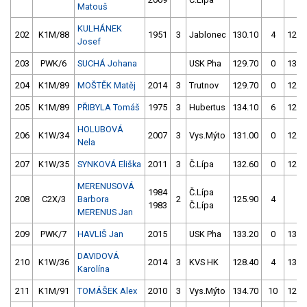
Matouš
KULHÁNEK
202
K1M/88
1951
3
Jablonec
130.10
4
127.
Josef
203
PWK/6
SUCHÁ Johana
USK Pha
129.70
0
133.
204
K1M/89
MOŠTĚK Matěj
2014
3
Trutnov
129.70
0
127.
205
K1M/89
PŘIBYLA Tomáš
1975
3
Hubertus
134.10
6
125.
HOLUBOVÁ
206
K1W/34
2007
3
Vys.Mýto
131.00
0
129.
Nela
207
K1W/35
SYNKOVÁ Eliška
2011
3
Č.Lípa
132.60
0
129.
MERENUSOVÁ
1984
Č.Lípa
208
C2X/3
Barbora
2
125.90
4
4.
1983
Č.Lípa
MERENUS Jan
209
PWK/7
HAVLIŠ Jan
2015
USK Pha
133.20
0
130.
DAVIDOVÁ
210
K1W/36
2014
3
KVS HK
128.40
4
130.
Karolína
211
K1M/91
TOMÁŠEK Alex
2010
3
Vys.Mýto
134.70
10
128.