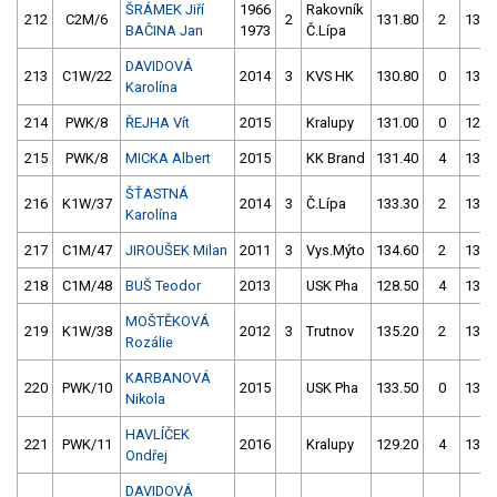
ŠRÁMEK Jiří
1966
Rakovník
212
C2M/6
2
131.80
2
130.
BAČINA Jan
1973
Č.Lípa
DAVIDOVÁ
213
C1W/22
2014
3
KVS HK
130.80
0
131.
Karolína
214
PWK/8
ŘEJHA Vít
2015
Kralupy
131.00
0
128.
215
PWK/8
MICKA Albert
2015
KK Brand
131.40
4
131.
ŠŤASTNÁ
216
K1W/37
2014
3
Č.Lípa
133.30
2
131.
Karolína
217
C1M/47
JIROUŠEK Milan
2011
3
Vys.Mýto
134.60
2
132.
218
C1M/48
BUŠ Teodor
2013
USK Pha
128.50
4
130.
MOŠTĚKOVÁ
219
K1W/38
2012
3
Trutnov
135.20
2
132.
Rozálie
KARBANOVÁ
220
PWK/10
2015
USK Pha
133.50
0
130.
Nikola
HAVLÍČEK
221
PWK/11
2016
Kralupy
129.20
4
134.
Ondřej
DAVIDOVÁ