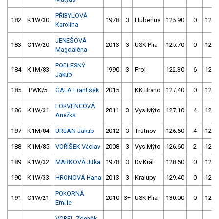
PŘIBYLOVÁ
182
K1W/30
1978
3
Hubertus
125.90
0
125.
Karolína
JENEŠOVÁ
183
C1W/20
2013
3
USK Pha
125.70
0
124.
Magdaléna
PODLESNÝ
184
K1M/83
1990
3
Frol
122.30
6
123.
Jakub
185
PWK/5
GALA František
2015
KK Brand
127.40
0
125.
LOKVENCOVÁ
186
K1W/31
2011
3
Vys.Mýto
127.10
4
123.
Anežka
187
K1M/84
URBAN Jakub
2012
3
Trutnov
126.60
4
122.
188
K1M/85
VOŘÍŠEK Václav
2008
3
Vys.Mýto
126.60
2
124.
189
K1W/32
MARKOVÁ Jitka
1978
3
Dv.Král.
128.60
0
124.
190
K1W/33
HRONOVÁ Hana
2013
3
Kralupy
129.40
0
127.
POKORNÁ
191
C1W/21
2010
3+
USK Pha
130.00
0
125.
Emílie
VOREL Zdeněk