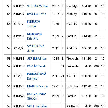
53
K1M/36
SEDLÁK Václav
2007
3
Vys.Mýto
104.30
8
103.
54
K1M/37
KYSELA David
1977
2
Kralupy
110.70
0
106.
INDRUCH
55
C1M/7
1976
KVS HK
106.40
0
4.
Tomáš
MARKOVÁ
56
K1W/11
2009
2
Pardub.
114.40
2
106.
Kristýna
VYBULKOVÁ
57
C1W/2
2011
2
Kralupy
106.60
0
109.
Julie
58
K1M/38
JEREMIAŠ Jan
1985
3
Třebech.
111.80
2
106.
59
K1M/38
PAVLÍK Pavel
3+
Třebech.
4.00
999
106.
INDRUCHOVÁ
60
C1W/3
2011
2+
KVS HK
108.20
0
106.
Daniela
61
K1M/40
MARTIN Václav
1971
2
Boh.Pha
112.90
2
106.
KONVALINKA
62
K1M/41
2009
3
Pardub.
107.00
0
105.
Štěpán
63
K1M/42
VOLF Jaroslav
KK Brand
4.00
999
107.