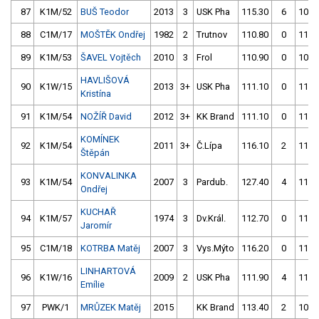
87
K1M/52
BUŠ Teodor
2013
3
USK Pha
115.30
6
108.
88
C1M/17
MOŠTĚK Ondřej
1982
2
Trutnov
110.80
0
110.
89
K1M/53
ŠAVEL Vojtěch
2010
3
Frol
110.90
0
109.
HAVLIŠOVÁ
90
K1W/15
2013
3+
USK Pha
111.10
0
111.
Kristína
91
K1M/54
NOŽÍŘ David
2012
3+
KK Brand
111.10
0
111.
KOMÍNEK
92
K1M/54
2011
3+
Č.Lípa
116.10
2
111.
Štěpán
KONVALINKA
93
K1M/54
2007
3
Pardub.
127.40
4
111.
Ondřej
KUCHAŘ
94
K1M/57
1974
3
Dv.Král.
112.70
0
111.
Jaromír
95
C1M/18
KOTRBA Matěj
2007
3
Vys.Mýto
116.20
0
111.
LINHARTOVÁ
96
K1W/16
2009
2
USK Pha
111.90
4
111.
Emílie
97
PWK/1
MRŮZEK Matěj
2015
KK Brand
113.40
2
109.