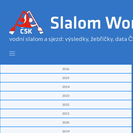
vodní slalom a sjezd: výsledky, žebříčky, data
2026
2025
2024
2023
2022
2021
2020
2019