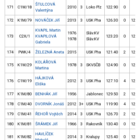
ŠTULCOVÁ
171
C1W/18
2010
3
Loko Plz
122.90
0
4.
Valentýna
172
K1M/79
NOVÁČEK Jiří
2013
3
USK Pha
126.30
0
122.
KVAPIL Martin
1976
Sláv.KV
173
C2X/1
KVAPILOVÁ
123.20
0
125.
1978
Sláv.KV
Gabriela
174
PWK/4
ŽELEZNÁ Aneta
2015
USK Pha
121.40
2
124.
KOLÁŘOVÁ
175
K1W/29
1978
3
SKVSČB
124.90
0
123.
Martina
HÁJKOVÁ
176
C1W/19
2012
3
USK Pha
127.10
4
123.
Eliška
177
K1M/80
BENHÁK Jiří
1956
Jablonec
129.50
2
123.
178
C1M/40
DVORNÍK Jonáš
2012
3+
USK Pha
119.90
4
122.
179
C1M/41
ŘEHOŘ Vojtěch
2014
3
USK Pha
126.70
2
124.
180
K1M/81
ŠRÁMEK Jiří
1966
3
Rakovník
130.40
0
124.
HAVLÍČEK
181
K1M/82
2014
3
Kralupy
125.40
0
126.
Matyáš