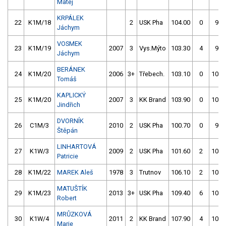
Matěj
KRPÁLEK
22
K1M/18
2
USK Pha
104.00
0
99.
Jáchym
VOSMEK
23
K1M/19
2007
3
Vys.Mýto
103.30
4
99.
Jáchym
BERÁNEK
24
K1M/20
2006
3+
Třebech.
103.10
0
100.
Tomáš
KAPLICKÝ
25
K1M/20
2007
3
KK Brand
103.90
0
100.
Jindřich
DVORNÍK
26
C1M/3
2010
2
USK Pha
100.70
0
99.
Štěpán
LINHARTOVÁ
27
K1W/3
2009
2
USK Pha
101.60
2
100.
Patricie
28
K1M/22
MAREK Aleš
1978
3
Trutnov
106.10
2
100.
MATUŠTÍK
29
K1M/23
2013
3+
USK Pha
109.40
6
101.
Robert
MRŮZKOVÁ
30
K1W/4
2011
2
KK Brand
107.90
4
101.
Marie