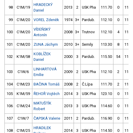
HRADECKÝ
98
C1M/19
2013
2
USK Pha
111.70
0
113.
Daniel
99
C1M/20
VOREL Zdeněk
1974
3+
Pardub.
112.10
0
114.
VÍDEŇSKÝ
100
C1M/20
2008
3+
Trutnov
112.10
4
112.
Antonín
101
C1M/20
ZUNA Jáchym
2010
3+
Semily
113.30
8
112.
KOBLÍŽEK
102
K1M/58
2000
3
Pardub.
115.50
54
112.
Daniel
LINHARTOVÁ
103
C1W/6
2009
2
USK Pha
112.10
2
110.
Emílie
104
C1M/23
BAČINA Tomáš
2008
2
Č.Lípa
111.70
2
110.
105
K1M/59
ŘEHOŘ Vojtěch
2014
3
USK Pha
123.10
0
112.
MATUŠTÍK
106
C1M/24
2013
3
USK Pha
114.60
0
113.
Robert
107
C1W/7
ČAPSKÁ Valerie
2011
2
Pardub.
116.90
0
113.
HRADILEK
108
C1M/25
2014
3
USK Pha
114.50
0
113.