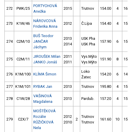
PORTYCHOVÁ
272
PWK/25
2015
Trutnov
154.00
4
161.
Anežka
NÁROVCOVÁ
273
K1W/46
2012
Č.Lípa
154.40
4
159.
Friderika Anna
BUŠ Teodor
2013
USK Pha
274
C2M/10
JANČAR
157.90
6
153.
2014
USK Pha
Jáchym
JIROUŠEK Milan
2011
Vys.Mýto
275
C2M/11
151.90
8
159.
JANKO Jonáš
2011
Vys.Mýto
Loko
276
K1M/100
KLÍMA Šimon
154.20
6
148.
Žatec
277
K1M/101
RYBAK Jan
2013
Trutnov
195.80
4
158.
VAŠINOVÁ
278
C1W/28
2013
Pardub.
157.20
4
159.
Magdalena
MOŠTĚKOVÁ
Rozálie
2012
Trutnov
279
C2X/7
2
161.60
10
157.
RŮŽIČKOVÁ
2010
Trutnov
Nela