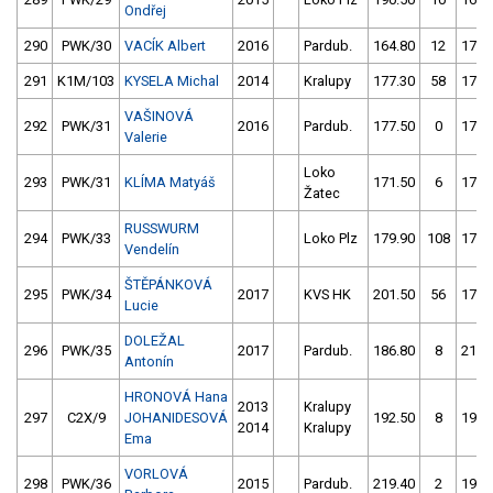
Ondřej
290
PWK/30
VACÍK Albert
2016
Pardub.
164.80
12
176.
291
K1M/103
KYSELA Michal
2014
Kralupy
177.30
58
177.
VAŠINOVÁ
292
PWK/31
2016
Pardub.
177.50
0
178.
Valerie
Loko
293
PWK/31
KLÍMA Matyáš
171.50
6
171.
Žatec
RUSSWURM
294
PWK/33
Loko Plz
179.90
108
175.
Vendelín
ŠTĚPÁNKOVÁ
295
PWK/34
2017
KVS HK
201.50
56
179.
Lucie
DOLEŽAL
296
PWK/35
2017
Pardub.
186.80
8
216.
Antonín
HRONOVÁ Hana
2013
Kralupy
297
C2X/9
JOHANIDESOVÁ
192.50
8
193.
2014
Kralupy
Ema
VORLOVÁ
298
PWK/36
2015
Pardub.
219.40
2
198.