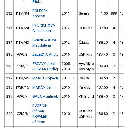
Eliška
ROLEČEK
232
K1M/94
2011
Semily
1.00
999
136.
Antonín
FRIDRICHOVÁ
233
C1W/24
2012
USK Pha
137.80
4
137.
Alice Ludmila
ČVANČAROVÁ
234
K1W/40
2012
Č.Lípa
138.20
4
135.
Magdaléna
235
PWC/3
ŽELEZNÁ Aneta
2015
USK Pha
137.40
0
136.
ZRZAVÝ Jakub
2005
Vys.Mýto
236
C2M/7
3
138.90
0
133.
JETMAR Ondřej
2010
Vys.Mýto
237
K1M/95
MAREK Vojtěch
2013
3
Dv.Král.
138.50
2
136.
238
PWK/15
MAKÁN Jiří
2015
Pardub.
137.50
4
136.
239
PWC/4
GALA František
2015
KK Brand
138.40
0
140.
DVORNÍK
Štěpán
USK Pha
240
C2M/8
2010
136.80
2
130.
KRPÁLEK
USK Pha
Jáchym