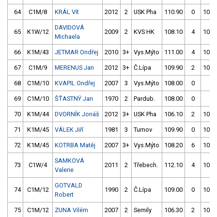
64
C1M/8
KRÁL Vít
2012
2
USK Pha
110.90
0
107.
DAVIDOVÁ
65
K1W/12
2009
2
KVS HK
108.10
4
107.
Michaela
66
K1M/43
JETMAR Ondřej
2010
3+
Vys.Mýto
111.00
4
107.
67
C1M/9
MERENUS Jan
2012
3+
Č.Lípa
109.90
2
107.
68
C1M/10
KVAPIL Ondřej
2007
3
Vys.Mýto
108.00
0
4.
69
C1M/10
ŠŤASTNÝ Jan
1970
2
Pardub.
108.00
0
4.
70
K1M/44
DVORNÍK Jonáš
2012
3+
USK Pha
106.10
2
104.
71
K1M/45
VÁLEK Jiří
1981
3
Turnov
109.90
0
106.
72
K1M/45
KOTRBA Matěj
2007
3+
Vys.Mýto
108.20
6
104.
SAMKOVÁ
73
C1W/4
2011
2
Třebech.
112.10
4
108.
Valerie
GOTVALD
74
C1M/12
1990
2
Č.Lípa
109.00
0
108.
Robert
75
C1M/12
ZUNA Vilém
2007
2
Semily
106.30
2
107.