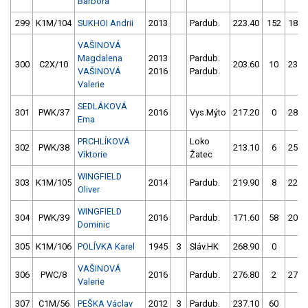
Barbora
299
K1M/104
SUKHOI Andrii
2013
Pardub.
223.40
152
188.
VAŠINOVÁ
Magdalena
2013
Pardub.
300
C2X/10
203.60
10
230.
VAŠINOVÁ
2016
Pardub.
Valerie
SEDLÁKOVÁ
301
PWK/37
2016
Vys.Mýto
217.20
0
287.
Ema
PRCHLÍKOVÁ
Loko
302
PWK/38
213.10
6
253.
Viktorie
Žatec
WINGFIELD
303
K1M/105
2014
Pardub.
219.90
8
226.
Oliver
WINGFIELD
304
PWK/39
2016
Pardub.
171.60
58
204.
Dominic
305
K1M/106
POLÍVKA Karel
1945
3
Sláv.HK
268.90
0
5.
VAŠINOVÁ
306
PWC/8
2016
Pardub.
276.80
2
273.
Valerie
307
C1M/56
PEŠKA Václav
2012
3
Pardub.
237.10
60
4.