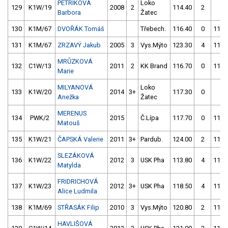
PETRIKOVÁ
Loko
129
K1W/19
2008
2
114.40
2
4.
Barbora
Žatec
130
K1M/67
DVOŘÁK Tomáš
Třebech.
116.40
0
116.
131
K1M/67
ZRZAVÝ Jakub
2005
3
Vys.Mýto
123.30
4
116.
MRŮZKOVÁ
132
C1W/13
2011
2
KK Brand
116.70
0
115.
Marie
MILYANOVÁ
Loko
133
K1W/20
2014
3+
117.30
0
4.
Anežka
Žatec
MERENUS
134
PWK/2
2015
Č.Lípa
117.70
0
117.
Matouš
135
K1W/21
ČAPSKÁ Valerie
2011
3+
Pardub.
124.00
2
117.
SLEZÁKOVÁ
136
K1W/22
2012
3
USK Pha
113.80
4
119.
Matylda
FRIDRICHOVÁ
137
K1W/23
2012
3+
USK Pha
118.50
4
116.
Alice Ludmila
138
K1M/69
STŘASÁK Filip
2010
3
Vys.Mýto
120.80
2
118.
HAVLIŠOVÁ