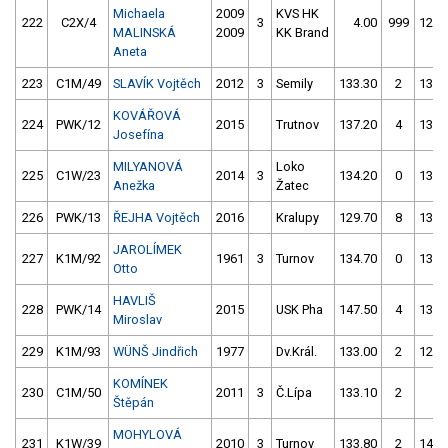
Michaela
2009
KVS HK
222
C2X/4
3
4.00
999
129.
MALINSKÁ
2009
KK Brand
Aneta
223
C1M/49
SLAVÍK Vojtěch
2012
3
Semily
133.30
2
133.
KOVÁŘOVÁ
224
PWK/12
2015
Trutnov
137.20
4
134.
Josefína
MILYANOVÁ
Loko
225
C1W/23
2014
3
134.20
0
135.
Anežka
Žatec
226
PWK/13
ŘEJHA Vojtěch
2016
Kralupy
129.70
8
134.
JAROLÍMEK
227
K1M/92
1961
3
Turnov
134.70
0
136.
Otto
HAVLIŠ
228
PWK/14
2015
USK Pha
147.50
4
134.
Miroslav
229
K1M/93
WÜNŠ Jindřich
1977
Dv.Král.
133.00
2
126.
KOMÍNEK
230
C1M/50
2011
3
Č.Lípa
133.10
2
4.
Štěpán
MOHYLOVÁ
231
K1W/39
2010
3
Turnov
133.80
2
142.