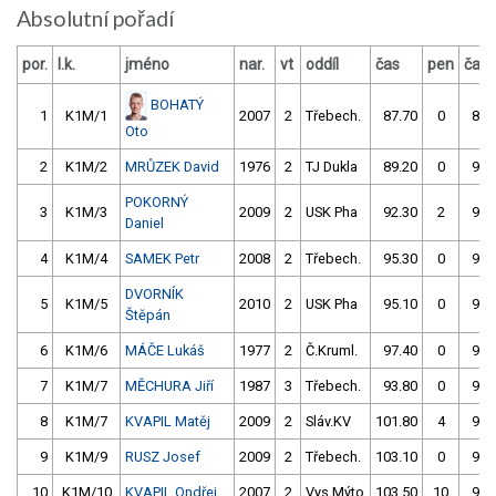
Absolutní pořadí
por.
l.k.
jméno
nar.
vt
oddíl
čas
pen
čas
BOHATÝ
1
K1M/1
2007
2
Třebech.
87.70
0
87.
Oto
2
K1M/2
MRŮZEK David
1976
2
TJ Dukla
89.20
0
93.
POKORNÝ
3
K1M/3
2009
2
USK Pha
92.30
2
90.
Daniel
4
K1M/4
SAMEK Petr
2008
2
Třebech.
95.30
0
91.
DVORNÍK
5
K1M/5
2010
2
USK Pha
95.10
0
92.
Štěpán
6
K1M/6
MÁČE Lukáš
1977
2
Č.Kruml.
97.40
0
93.
7
K1M/7
MĚCHURA Jiří
1987
3
Třebech.
93.80
0
90.
8
K1M/7
KVAPIL Matěj
2009
2
Sláv.KV
101.80
4
93.
9
K1M/9
RUSZ Josef
2009
2
Třebech.
103.10
0
93.
10
K1M/10
KVAPIL Ondřej
2007
2
Vys.Mýto
103.50
10
94.