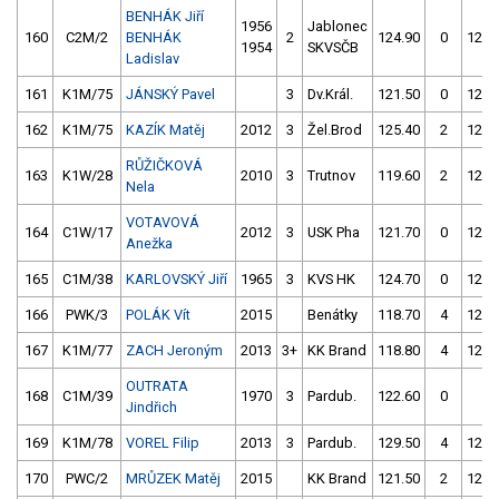
BENHÁK Jiří
1956
Jablonec
160
C2M/2
BENHÁK
2
124.90
0
121.
1954
SKVSČB
Ladislav
161
K1M/75
JÁNSKÝ Pavel
3
Dv.Král.
121.50
0
120.
162
K1M/75
KAZÍK Matěj
2012
3
Žel.Brod
125.40
2
121.
RŮŽIČKOVÁ
163
K1W/28
2010
3
Trutnov
119.60
2
125.
Nela
VOTAVOVÁ
164
C1W/17
2012
3
USK Pha
121.70
0
122.
Anežka
165
C1M/38
KARLOVSKÝ Jiří
1965
3
KVS HK
124.70
0
122.
166
PWK/3
POLÁK Vít
2015
Benátky
118.70
4
120.
167
K1M/77
ZACH Jeroným
2013
3+
KK Brand
118.80
4
120.
OUTRATA
168
C1M/39
1970
3
Pardub.
122.60
0
4.
Jindřich
169
K1M/78
VOREL Filip
2013
3
Pardub.
129.50
4
122.
170
PWC/2
MRŮZEK Matěj
2015
KK Brand
121.50
2
122.