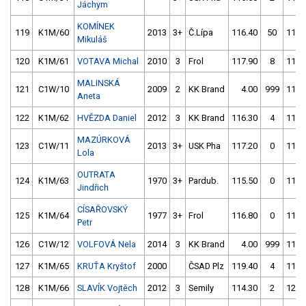
Jáchym
KOMÍNEK
119
K1M/60
2013
3+
Č.Lípa
116.40
50
112.
Mikuláš
120
K1M/61
VOTAVA Michal
2010
3
Frol
117.90
8
111.
MALINSKÁ
121
C1W/10
2009
2
KK Brand
4.00
999
115.
Aneta
122
K1M/62
HVĚZDA Daniel
2012
3
KK Brand
116.30
4
115.
MAZÚRKOVÁ
123
C1W/11
2013
3+
USK Pha
117.20
0
115.
Lola
OUTRATA
124
K1M/63
1970
3+
Pardub.
115.50
0
115.
Jindřich
CÍSAŘOVSKÝ
125
K1M/64
1977
3+
Frol
116.80
0
111.
Petr
126
C1W/12
VOLFOVÁ Nela
2014
3
KK Brand
4.00
999
115.
127
K1M/65
KRUŤA Kryštof
2000
ČSAD Plz
119.40
4
113.
128
K1M/66
SLAVÍK Vojtěch
2012
3
Semily
114.30
2
124.