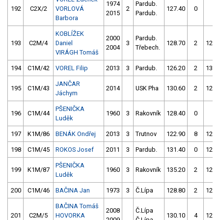
1974
Pardub.
192
C2X/2
VORLOVÁ
2
127.40
0
4.
2015
Pardub.
Barbora
KOBLÍŽEK
2000
Pardub.
193
C2M/4
Daniel
3
128.70
2
125.
2004
Třebech.
VIRÁGH Tomáš
194
C1M/42
VOREL Filip
2013
3
Pardub.
126.20
2
131.
JANČAR
195
C1M/43
2014
USK Pha
130.60
2
128.
Jáchym
PŠENIČKA
196
C1M/44
1960
3
Rakovník
128.40
0
4.
Luděk
197
K1M/86
BENÁK Ondřej
2013
3
Trutnov
122.90
8
122.
198
C1M/45
ROKOS Josef
2011
3
Pardub.
131.40
0
129.
PŠENIČKA
199
K1M/87
1960
3
Rakovník
135.20
2
129.
Luděk
200
C1M/46
BAČINA Jan
1973
3
Č.Lípa
128.80
2
127.
BAČINA Tomáš
2008
Č.Lípa
201
C2M/5
HOVORKA
130.10
4
127.
2009
Č.Lípa