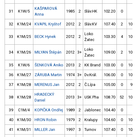
KAŠPAROVÁ
31
K1W/5
1985
2
Sláv.HK
102.20
0
4.
Anna
32
K1M/24
KVAPIL Kryštof
2012
2
Sláv.KV
107.40
2
102.
Loko
33
K1M/25
BECK Hynek
2012
2
103.30
4
102.
Žatec
Loko
34
K1M/26
MILYAN Štěpán
2012
3+
109.00
2
102.
Žatec
35
K1W/6
ŠENKOVÁ Aniko
2013
2
KK Brand
103.00
0
105.
36
K1M/27
ZÁRUBA Martin
1974
3+
Dv.Král.
106.00
0
103.
37
K1M/28
MERENUS Jan
2012
2
Č.Lípa
105.00
0
99.
HRADECKÝ
38
K1M/28
2013
3+
USK Pha
108.70
52
103.
Daniel
39
C1M/4
KOPIČKA Ondřej
1989
2
Jablonec
104.40
0
4.
40
K1M/30
HRON Robin
1979
2
Kralupy
104.60
0
105.
41
K1M/31
MILLER Jan
1997
3
Turnov
107.40
0
104.