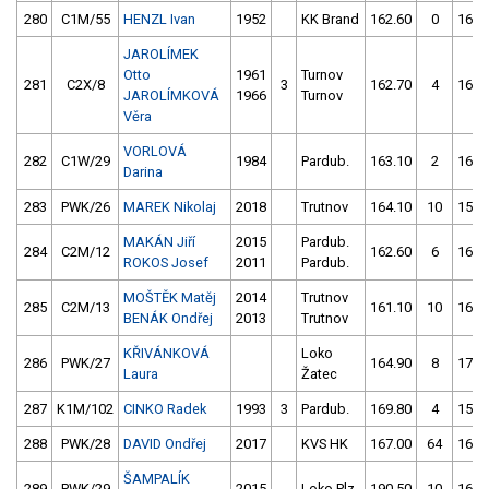
280
C1M/55
HENZL Ivan
1952
KK Brand
162.60
0
161.
JAROLÍMEK
Otto
1961
Turnov
281
C2X/8
3
162.70
4
162.
JAROLÍMKOVÁ
1966
Turnov
Věra
VORLOVÁ
282
C1W/29
1984
Pardub.
163.10
2
166.
Darina
283
PWK/26
MAREK Nikolaj
2018
Trutnov
164.10
10
155.
MAKÁN Jiří
2015
Pardub.
284
C2M/12
162.60
6
161.
ROKOS Josef
2011
Pardub.
MOŠTĚK Matěj
2014
Trutnov
285
C2M/13
161.10
10
160.
BENÁK Ondřej
2013
Trutnov
KŘIVÁNKOVÁ
Loko
286
PWK/27
164.90
8
171.
Laura
Žatec
287
K1M/102
CINKO Radek
1993
3
Pardub.
169.80
4
159.
288
PWK/28
DAVID Ondřej
2017
KVS HK
167.00
64
166.
ŠAMPALÍK
289
PWK/29
2015
Loko Plz
190.50
10
166.