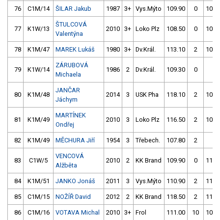
76
C1M/14
ŠILAR Jakub
1987
3+
Vys.Mýto
109.90
0
108.
ŠTULCOVÁ
77
K1W/13
2010
3+
Loko Plz
108.50
0
109.
Valentýna
78
K1M/47
MAREK Lukáš
1980
3+
Dv.Král.
113.10
2
108.
ZÁRUBOVÁ
79
K1W/14
1986
2
Dv.Král.
109.30
0
4.
Michaela
JANČAR
80
K1M/48
2014
3
USK Pha
118.10
2
109.
Jáchym
MARTÍNEK
81
K1M/49
2010
3
Loko Plz
116.50
2
109.
Ondřej
82
K1M/49
MĚCHURA Jiří
1954
3
Třebech.
107.80
2
4.
VENCOVÁ
83
C1W/5
2010
2
KK Brand
109.90
0
112.
Alžběta
84
K1M/51
JANKO Jonáš
2011
3
Vys.Mýto
110.90
2
110.
85
C1M/15
NOŽÍŘ David
2012
2
KK Brand
118.50
2
110.
86
C1M/16
VOTAVA Michal
2010
3+
Frol
111.00
10
108.