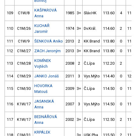
Bořivoj
KAŠPAROVÁ
109
C1W/8
1985
3+
Sláv.HK
113.60
4
113.
Anna
KUCHAŘ
110
C1M/26
1974
3+
Dv.Král.
114.60
2
111.
Jaromír
111
C1W/9
ŠENKOVÁ Aniko
2013
2
KK Brand
113.80
0
113.
112
C1M/27
ZACH Jeroným
2013
3+
KK Brand
113.80
0
116.
KOMÍNEK
113
C1M/28
2008
2
Č.Lípa
112.20
2
4.
Vojtěch
114
C1M/29
JANKO Jonáš
2011
3
Vys.Mýto
114.40
0
120.
HOVORKA
115
C1M/30
2009
3+
Č.Lípa
114.50
0
115.
Matouš
JASANSKÁ
116
K1W/17
2007
3
Vys.Mýto
114.50
0
115.
Anna
BEDNÁŘOVÁ
117
K1W/17
2002
3+
Č.Lípa
112.50
2
110.
Anna
KRPÁLEK
118
C1M/31
3+
USK Pha
115.50
2
112.