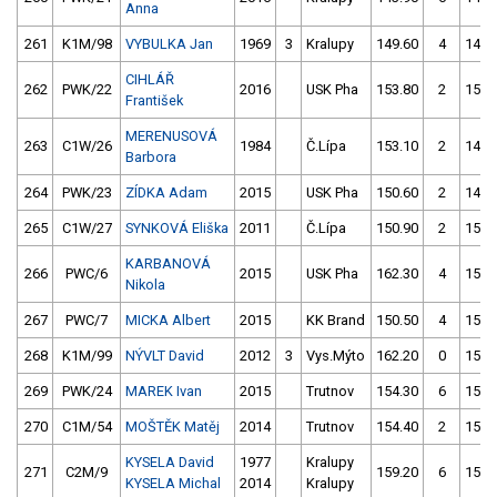
Anna
261
K1M/98
VYBULKA Jan
1969
3
Kralupy
149.60
4
146.
CIHLÁŘ
262
PWK/22
2016
USK Pha
153.80
2
151.
František
MERENUSOVÁ
263
C1W/26
1984
Č.Lípa
153.10
2
145.
Barbora
264
PWK/23
ZÍDKA Adam
2015
USK Pha
150.60
2
148.
265
C1W/27
SYNKOVÁ Eliška
2011
Č.Lípa
150.90
2
159.
KARBANOVÁ
266
PWC/6
2015
USK Pha
162.30
4
151.
Nikola
267
PWC/7
MICKA Albert
2015
KK Brand
150.50
4
151.
268
K1M/99
NÝVLT David
2012
3
Vys.Mýto
162.20
0
151.
269
PWK/24
MAREK Ivan
2015
Trutnov
154.30
6
153.
270
C1M/54
MOŠTĚK Matěj
2014
Trutnov
154.40
2
155.
KYSELA David
1977
Kralupy
271
C2M/9
159.20
6
154.
KYSELA Michal
2014
Kralupy