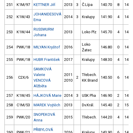
251
K1M/97
KETTNER Jiří
2013
3
Č.Lípa
140.70
8
140.
JOHANIDESOVÁ
252
K1W/43
2014
3
Kralupy
141.90
4
144.
Ema
RUSSWURM
253
K1W/44
2013
Loko Plz
145.70
4
146.
Johana
Loko
254
PWK/18
MILYAN Kryštof
2016
146.80
0
144.
Žatec
255
PWK/18
HUBR František
2017
Kralupy
148.30
4
144.
SAMKOVÁ
Valerie
2011
Třebech.
256
C2X/6
2
140.50
6
143.
VENCOVÁ
2010
KK Brand
Alžběta
257
K1W/45
HÁJKOVÁ Marie
2014
3
USK Pha
146.90
2
147.
258
C1M/53
MAREK Vojtěch
2013
Dv.Král.
145.40
2
151.
SNOPEKOVÁ
259
PWK/20
2015
Třebech.
144.20
4
141.
Anna
PŘIBYLOVÁ
260
PWK/21
2016
Kralupy
143.90
6
149.