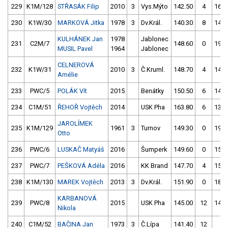
229
K1M/128
STŘASÁK Filip
2010
3
Vys.Mýto
142.50
4
165.
230
K1W/30
MARKOVÁ Jitka
1978
3
Dv.Král.
140.30
8
147.
KULHÁNEK Jan
1978
Jablonec
231
C2M/7
148.60
0
191.
MUSIL Pavel
1964
Jablonec
CELNEROVÁ
232
K1W/31
2010
3
Č.Kruml.
148.70
4
146.
Amélie
233
PWC/5
POLÁK Vít
2015
Benátky
150.50
6
147.
234
C1M/51
ŘEHOŘ Vojtěch
2014
USK Pha
163.80
6
139.
JAROLÍMEK
235
K1M/129
1961
3
Turnov
149.30
0
198.
Otto
236
PWC/6
LUSKAČ Matyáš
2016
Šumperk
149.60
0
153.
237
PWC/7
PEŠKOVÁ Adéla
2016
KK Brand
147.70
4
152.
238
K1M/130
MAREK Vojtěch
2013
3
Dv.Král.
151.90
0
184.
KARBANOVÁ
239
PWC/8
2015
USK Pha
145.00
12
142.
Nikola
240
C1M/52
BAČINA Jan
1973
3
Č.Lípa
141.40
12
4.