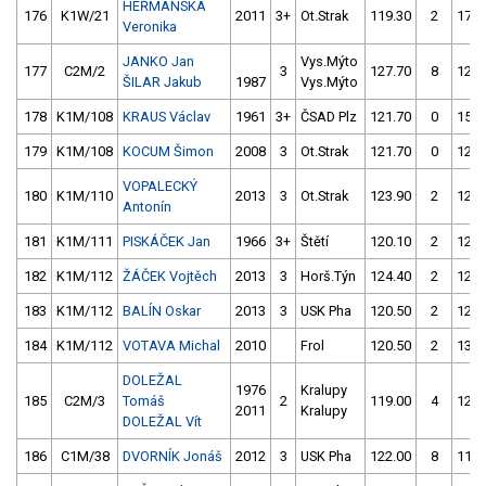
HEŘMANSKÁ
176
K1W/21
2011
3+
Ot.Strak
119.30
2
179.
Veronika
JANKO Jan
Vys.Mýto
177
C2M/2
3
127.70
8
121.
ŠILAR Jakub
1987
Vys.Mýto
178
K1M/108
KRAUS Václav
1961
3+
ČSAD Plz
121.70
0
158.
179
K1M/108
KOCUM Šimon
2008
3
Ot.Strak
121.70
0
129.
VOPALECKÝ
180
K1M/110
2013
3
Ot.Strak
123.90
2
121.
Antonín
181
K1M/111
PISKÁČEK Jan
1966
3+
Štětí
120.10
2
123.
182
K1M/112
ŽÁČEK Vojtěch
2013
3
Horš.Týn
124.40
2
122.
183
K1M/112
BALÍN Oskar
2013
3
USK Pha
120.50
2
128.
184
K1M/112
VOTAVA Michal
2010
Frol
120.50
2
131.
DOLEŽAL
1976
Kralupy
185
C2M/3
Tomáš
2
119.00
4
121.
2011
Kralupy
DOLEŽAL Vít
186
C1M/38
DVORNÍK Jonáš
2012
3
USK Pha
122.00
8
119.