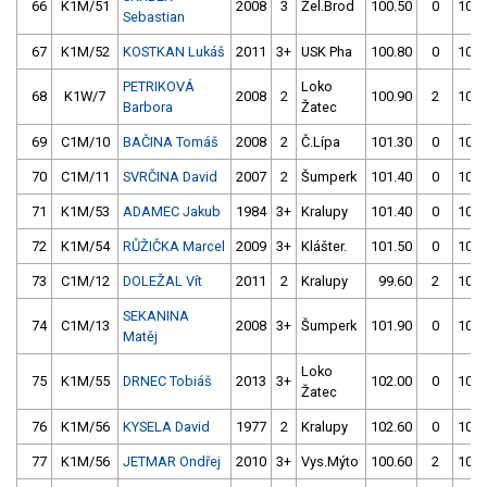
66
K1M/51
2008
3
Žel.Brod
100.50
0
106.
Sebastian
67
K1M/52
KOSTKAN Lukáš
2011
3+
USK Pha
100.80
0
105.
PETRIKOVÁ
Loko
68
K1W/7
2008
2
100.90
2
101.
Barbora
Žatec
69
C1M/10
BAČINA Tomáš
2008
2
Č.Lípa
101.30
0
103.
70
C1M/11
SVRČINA David
2007
2
Šumperk
101.40
0
109.
71
K1M/53
ADAMEC Jakub
1984
3+
Kralupy
101.40
0
105.
72
K1M/54
RŮŽIČKA Marcel
2009
3+
Klášter.
101.50
0
105.
73
C1M/12
DOLEŽAL Vít
2011
2
Kralupy
99.60
2
106.
SEKANINA
74
C1M/13
2008
3+
Šumperk
101.90
0
104.
Matěj
Loko
75
K1M/55
DRNEC Tobiáš
2013
3+
102.00
0
102.
Žatec
76
K1M/56
KYSELA David
1977
2
Kralupy
102.60
0
106.
77
K1M/56
JETMAR Ondřej
2010
3+
Vys.Mýto
100.60
2
105.