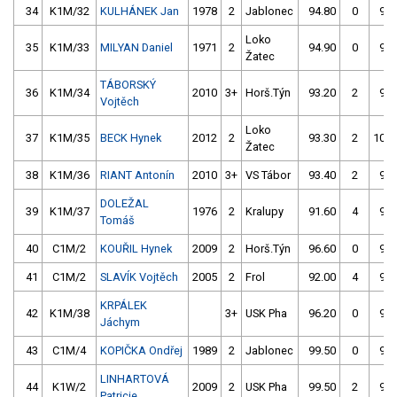
34
K1M/32
KULHÁNEK Jan
1978
2
Jablonec
94.80
0
99.
Loko
35
K1M/33
MILYAN Daniel
1971
2
94.90
0
96.
Žatec
TÁBORSKÝ
36
K1M/34
2010
3+
Horš.Týn
93.20
2
97.
Vojtěch
Loko
37
K1M/35
BECK Hynek
2012
2
93.30
2
104.
Žatec
38
K1M/36
RIANT Antonín
2010
3+
VS Tábor
93.40
2
99.
DOLEŽAL
39
K1M/37
1976
2
Kralupy
91.60
4
96.
Tomáš
40
C1M/2
KOUŘIL Hynek
2009
2
Horš.Týn
96.60
0
94.
41
C1M/2
SLAVÍK Vojtěch
2005
2
Frol
92.00
4
98.
KRPÁLEK
42
K1M/38
3+
USK Pha
96.20
0
96.
Jáchym
43
C1M/4
KOPIČKA Ondřej
1989
2
Jablonec
99.50
0
96.
LINHARTOVÁ
44
K1W/2
2009
2
USK Pha
99.50
2
96.
Patricie