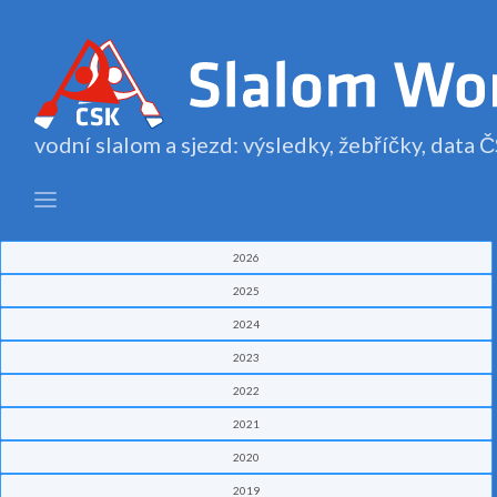
vodní slalom a sjezd: výsledky, žebříčky, data
2026
2025
2024
2023
2022
2021
2020
2019