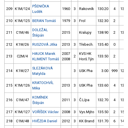
PŠENIČKA
209
K1M/124
1960
3
Rakovník
130.20
4
139.
Luděk
210
K1M/125
BERAN Tomáš
1979
3
Frol
132.30
2
1.
DOLEŽAL
211
C1M/46
2015
Kralupy
138.90
2
135.
Štěpán
212
K1W/26
RUSZOVÁ Jitka
2013
3
Třebech.
135.40
0
4.
HAUCK Marek
2007
KVS HK
213
C2M/4
2
133.50
2
4.
KLIMENT Tomáš
2008
Horš.Týn
SLEZÁKOVÁ
214
K1W/27
3
USK Pha
3.00
999
129.
Matylda
KRATOCHVÍL
215
K1M/126
2013
3
USK Pha
133.60
4
132.
Mika
KOMÍNEK
216
C1M/47
2011
3
Č.Lípa
132.70
4
133.
Štěpán
217
K1M/127
VOŘÍŠEK Václav
2008
3
Vys.Mýto
135.50
2
158.
218
C1M/48
HVĚZDA Daniel
2012
3
KK Brand
131.70
6
145.