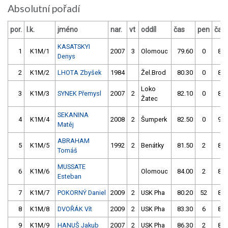
Absolutní pořadí
por.
l.k.
jméno
nar.
vt
oddíl
čas
pen
čas
KASATSKYI
1
K1M/1
2007
3
Olomouc
79.60
0
81.
Denys
2
K1M/2
LHOTA Zbyšek
1984
Žel.Brod
80.30
0
84.
Loko
3
K1M/3
SYNEK Přemysl
2007
2
82.10
0
86.
Žatec
SEKANINA
4
K1M/4
2008
2
Šumperk
82.50
0
91.
Matěj
ABRAHAM
5
K1M/5
1992
2
Benátky
81.50
2
82.
Tomáš
MUSSATE
6
K1M/6
Olomouc
84.00
2
83.
Esteban
7
K1M/7
POKORNÝ Daniel
2009
2
USK Pha
80.20
52
82.
8
K1M/8
DVOŘÁK Vít
2009
2
USK Pha
83.30
6
83.
9
K1M/9
HANUŠ Jakub
2007
2
USK Pha
86.30
2
85.