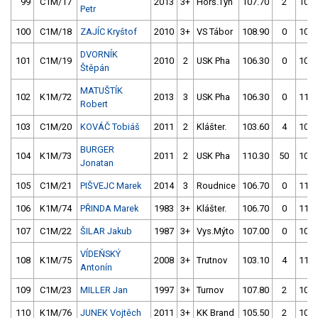
99
C1M/17
2013
3+
Horš.Týn
107.70
2
106.
Petr
100
C1M/18
ZAJÍC Kryštof
2010
3+
VS Tábor
108.90
0
106.
DVORNÍK
101
C1M/19
2010
2
USK Pha
106.30
0
101.
Štěpán
MATUŠTÍK
102
K1M/72
2013
3
USK Pha
106.30
0
116.
Robert
103
C1M/20
KOVÁČ Tobiáš
2011
2
Klášter.
103.60
4
104.
BURGER
104
K1M/73
2011
2
USK Pha
110.30
50
100.
Jonatan
105
C1M/21
PIŠVEJC Marek
2014
3
Roudnice
106.70
0
111.
106
K1M/74
PŘINDA Marek
1983
3+
Klášter.
106.70
0
115.
107
C1M/22
ŠILAR Jakub
1987
3+
Vys.Mýto
107.00
0
108.
VÍDEŇSKÝ
108
K1M/75
2008
3+
Trutnov
103.10
4
111.
Antonín
109
C1M/23
MILLER Jan
1997
3+
Turnov
107.80
2
105.
110
K1M/76
JUNEK Vojtěch
2011
3+
KK Brand
105.50
2
107.