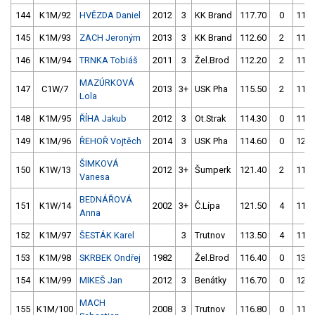
144
K1M/92
HVĚZDA Daniel
2012
3
KK Brand
117.70
0
114.
145
K1M/93
ZACH Jeroným
2013
3
KK Brand
112.60
2
112.
146
K1M/94
TRNKA Tobiáš
2011
3
Žel.Brod
112.20
2
115.
MAZÚRKOVÁ
147
C1W/7
2013
3+
USK Pha
115.50
2
112.
Lola
148
K1M/95
ŘÍHA Jakub
2012
3
Ot.Strak
114.30
0
119.
149
K1M/96
ŘEHOŘ Vojtěch
2014
3
USK Pha
114.60
0
124.
ŠIMKOVÁ
150
K1W/13
2012
3+
Šumperk
121.40
2
115.
Vanesa
BEDNÁŘOVÁ
151
K1W/14
2002
3+
Č.Lípa
121.50
4
113.
Anna
152
K1M/97
ŠESTÁK Karel
3
Trutnov
113.50
4
112.
153
K1M/98
SKRBEK Ondřej
1982
Žel.Brod
116.40
0
139.
154
K1M/99
MIKEŠ Jan
2012
3
Benátky
116.70
0
124.
MACH
155
K1M/100
2008
3
Trutnov
116.80
0
118.