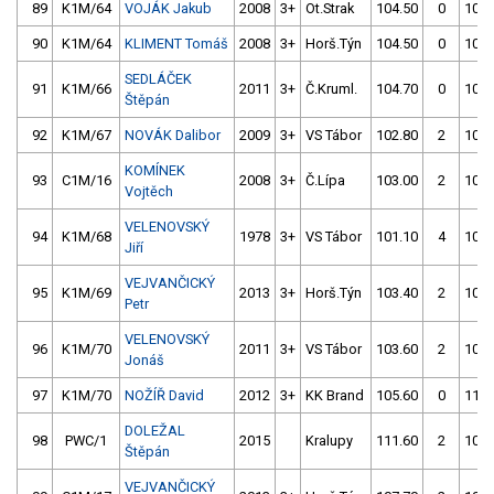
89
K1M/64
VOJÁK Jakub
2008
3+
Ot.Strak
104.50
0
108.
90
K1M/64
KLIMENT Tomáš
2008
3+
Horš.Týn
104.50
0
108.
SEDLÁČEK
91
K1M/66
2011
3+
Č.Kruml.
104.70
0
107.
Štěpán
92
K1M/67
NOVÁK Dalibor
2009
3+
VS Tábor
102.80
2
105.
KOMÍNEK
93
C1M/16
2008
3+
Č.Lípa
103.00
2
104.
Vojtěch
VELENOVSKÝ
94
K1M/68
1978
3+
VS Tábor
101.10
4
109.
Jiří
VEJVANČICKÝ
95
K1M/69
2013
3+
Horš.Týn
103.40
2
108.
Petr
VELENOVSKÝ
96
K1M/70
2011
3+
VS Tábor
103.60
2
107.
Jonáš
97
K1M/70
NOŽÍŘ David
2012
3+
KK Brand
105.60
0
112.
DOLEŽAL
98
PWC/1
2015
Kralupy
111.60
2
105.
Štěpán
VEJVANČICKÝ