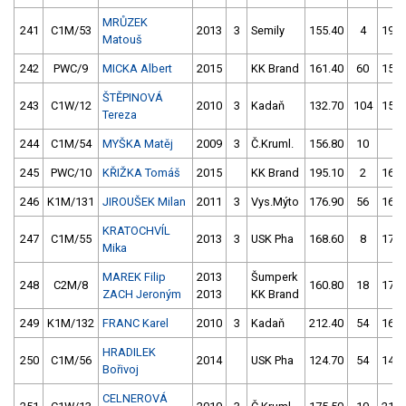
MRŮZEK
241
C1M/53
2013
3
Semily
155.40
4
199.
Matouš
242
PWC/9
MICKA Albert
2015
KK Brand
161.40
60
158.
ŠTĚPINOVÁ
243
C1W/12
2010
3
Kadaň
132.70
104
157.
Tereza
244
C1M/54
MYŠKA Matěj
2009
3
Č.Kruml.
156.80
10
4.
245
PWC/10
KŘIŽKA Tomáš
2015
KK Brand
195.10
2
160.
246
K1M/131
JIROUŠEK Milan
2011
3
Vys.Mýto
176.90
56
163.
KRATOCHVÍL
247
C1M/55
2013
3
USK Pha
168.60
8
171.
Mika
MAREK Filip
2013
Šumperk
248
C2M/8
160.80
18
171.
ZACH Jeroným
2013
KK Brand
249
K1M/132
FRANC Karel
2010
3
Kadaň
212.40
54
161.
HRADILEK
250
C1M/56
2014
USK Pha
124.70
54
141.
Bořivoj
CELNEROVÁ