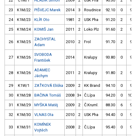
22
C1M/1
HLADÍK Šimon
2009
2
USK Pha
90.30
2
90.
23
K1M/22
PIŠVEJC Marek
2014
3
Roudnice
92.10
0
92.
24
K1M/23
KLÍR Oto
1981
2
USK Pha
91.20
2
93.
25
K1M/24
KOMIŠ Jan
2011
2
Loko Plz
91.60
2
98.
ZACHYSTAL
26
K1M/25
2010
2
Frol
91.70
2
97.
Adam
SVOBODA
27
K1M/26
2014
Kralupy
93.80
0
94.
František
ADAMEC
28
K1M/26
2011
2
Kralupy
91.80
2
93.
Jáchym
29
K1W/1
ZAŤKOVÁ Eliška
2009
2
KK Brand
94.10
0
96.
30
K1M/28
BAČINA Tomáš
2008
3+
Č.Lípa
94.20
0
104.
31
K1M/29
MYŠKA Matěj
2009
2
Č.Kruml.
88.30
6
98.
32
K1M/30
VLNAS Ota
2010
2
USK Pha
94.40
0
96.
KOMÍNEK
33
K1M/31
2008
2
Č.Lípa
95.40
0
94.
Vojtěch