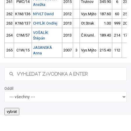
261
PWC/14
2015
Trutnov
345.90
6
236.
Anežka
262
K1M/136
NÝVLT David
2012
Vys.Mýto
187.60
60
250.
263
K1M/137
CHYLÍK Ondřej
2013
Ot.Strak
1.00
999
201.
VOŠALÍK
264
C1M/57
2013
Č.Kruml.
189.40
214
178.
Štěpán
JASANSKÁ
265
C1W/15
2007
3
Vys.Mýto
215.40
112
4.
Anna
Oddíl