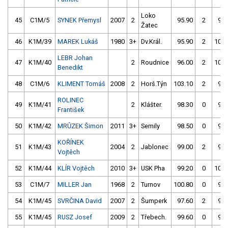
Loko
45
C1M/5
SYNEK Přemysl
2007
2
95.90
2
97.
Žatec
46
K1M/39
MAREK Lukáš
1980
3+
Dv.Král.
95.90
2
108.
LEBR Johan
47
K1M/40
2
Roudnice
96.00
2
106.
Benedikt
48
C1M/6
KLIMENT Tomáš
2008
2
Horš.Týn
103.10
2
98.
ROLINEC
49
K1M/41
2
Klášter.
98.30
0
99.
František
50
K1M/42
MRŮZEK Šimon
2011
3+
Semily
98.50
0
99.
KOŘÍNEK
51
K1M/43
2004
2
Jablonec
99.00
2
94.
Vojtěch
52
K1M/44
KLÍR Vojtěch
2010
3+
USK Pha
99.20
0
101.
53
C1M/7
MILLER Jan
1968
2
Turnov
100.80
0
99.
54
K1M/45
SVRČINA David
2007
2
Šumperk
97.60
2
97.
55
K1M/45
RUSZ Josef
2009
2
Třebech.
99.60
0
95.