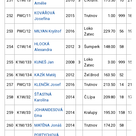
251
C1W/13
2010
3
Č.Kruml.
175.50
10
214.
Amélie
KOVÁŘOVÁ
252
PWC/11
2015
Trutnov
1.00
999
185.
Josefína
Loko
253
PWC/12
MILYAN Kryštof
2016
229.70
56
192.
Žatec
HLOCKÁ
254
C1W/14
2012
3
Šumperk
148.00
58
4.
Alexandra
Loko
255
K1M/133
KUNEŠ Jan
2008
3
3.00
999
153.
Žatec
256
K1M/134
KAZÍK Matěj
2012
Žel.Brod
163.50
52
1.
257
PWC/13
KLENČÍK Josef
2016
Trutnov
213.50
14
218.
ŠŤASTNÁ
258
K1W/32
2014
Č.Lípa
209.80
18
175.
Karolína
JOHANIDESOVÁ
259
K1W/33
2014
Kralupy
195.30
158
175.
Ema
260
K1M/135
MATĚNA Jonáš
2014
Trutnov
174.20
58
4.
PORTYCHOVÁ