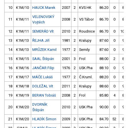
10
K1M/10
HAUCK Marek
2007
2
KVS HK
86.20
0
85.
VELENOVSKÝ
11
K1M/11
2008
2
VS Tábor
86.70
0
89.
Vojtěch
12
K1M/11
SEMERÁD Vít
2010
2
Roudnice
86.70
0
105.
13
K1M/13
ŘEJHA Jiří
1981
2
Kralupy
87.60
0
91.
14
K1M/13
MRŮZEK Kamil
1977
2
Semily
87.60
0
93.
15
K1M/15
SAAL Štěpán
2001
3
Frol
88.00
2
86.
16
K1M/16
JANČAR Filip
1976
2
USK Pha
88.10
0
91.
17
K1M/17
MÁČE Lukáš
1977
2
Č.Kruml.
88.20
0
89.
18
K1M/18
DOLEŽAL Vít
2011
2
Kralupy
88.60
0
91.
19
K1M/19
BERAN Tobiáš
2008
2
Frol
85.80
4
88.
DVORNÍK
20
K1M/20
2010
2
USK Pha
90.00
0
96.
Štěpán
21
K1M/20
HLADÍK Šimon
2009
2
USK Pha
84.70
52
88.