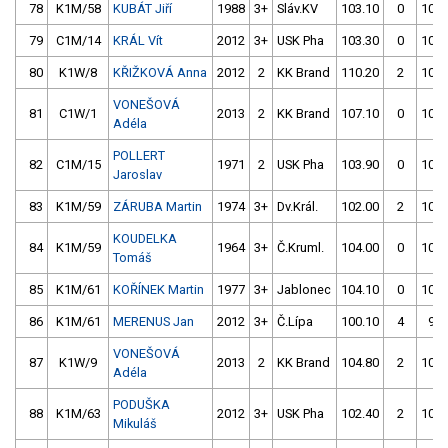
78
K1M/58
KUBÁT Jiří
1988
3+
Sláv.KV
103.10
0
106.
79
C1M/14
KRÁL Vít
2012
3+
USK Pha
103.30
0
107.
80
K1W/8
KŘIŽKOVÁ Anna
2012
2
KK Brand
110.20
2
103.
VONEŠOVÁ
81
C1W/1
2013
2
KK Brand
107.10
0
103.
Adéla
POLLERT
82
C1M/15
1971
2
USK Pha
103.90
0
105.
Jaroslav
83
K1M/59
ZÁRUBA Martin
1974
3+
Dv.Král.
102.00
2
103.
KOUDELKA
84
K1M/59
1964
3+
Č.Kruml.
104.00
0
106.
Tomáš
85
K1M/61
KOŘÍNEK Martin
1977
3+
Jablonec
104.10
0
107.
86
K1M/61
MERENUS Jan
2012
3+
Č.Lípa
100.10
4
98.
VONEŠOVÁ
87
K1W/9
2013
2
KK Brand
104.80
2
104.
Adéla
PODUŠKA
88
K1M/63
2012
3+
USK Pha
102.40
2
108.
Mikuláš