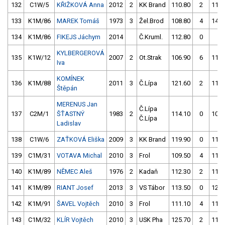
132
C1W/5
KŘIŽKOVÁ Anna
2012
2
KK Brand
110.80
2
116.
133
K1M/86
MAREK Tomáš
1973
3
Žel.Brod
108.80
4
141.
134
K1M/86
FIKEJS Jáchym
2014
Č.Kruml.
112.80
0
4.
KYLBERGEROVÁ
135
K1W/12
2007
2
Ot.Strak
106.90
6
116.
Iva
KOMÍNEK
136
K1M/88
2011
3
Č.Lípa
121.60
2
111.
Štěpán
MERENUS Jan
Č.Lípa
137
C2M/1
ŠŤASTNÝ
1983
2
114.10
0
109.
Č.Lípa
Ladislav
138
C1W/6
ZAŤKOVÁ Eliška
2009
3
KK Brand
119.90
0
111.
139
C1M/31
VOTAVA Michal
2010
3
Frol
109.50
4
114.
140
K1M/89
NĚMEC Aleš
1976
2
Kadaň
112.30
2
113.
141
K1M/89
RIANT Josef
2013
3
VS Tábor
113.50
0
126.
142
K1M/91
ŠAVEL Vojtěch
2010
3
Frol
111.10
4
111.
143
C1M/32
KLÍR Vojtěch
2010
3
USK Pha
125.70
2
114.