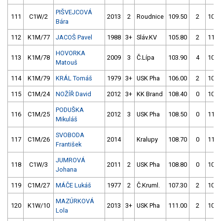
PIŠVEJCOVÁ
111
C1W/2
2013
2
Roudnice
109.50
2
107.
Bára
112
K1M/77
JACOŠ Pavel
1988
3+
Sláv.KV
105.80
2
116.
HOVORKA
113
K1M/78
2009
3
Č.Lípa
103.90
4
106.
Matouš
114
K1M/79
KRÁL Tomáš
1979
3+
USK Pha
106.00
2
108.
115
C1M/24
NOŽÍŘ David
2012
3+
KK Brand
108.40
0
109.
PODUŠKA
116
C1M/25
2012
3
USK Pha
108.50
0
114.
Mikuláš
SVOBODA
117
C1M/26
2014
Kralupy
108.70
0
112.
František
JUMROVÁ
118
C1W/3
2011
2
USK Pha
108.80
0
107.
Johana
119
C1M/27
MÁČE Lukáš
1977
2
Č.Kruml.
107.30
2
106.
MAZÚRKOVÁ
120
K1W/10
2013
3+
USK Pha
111.00
2
108.
Lola