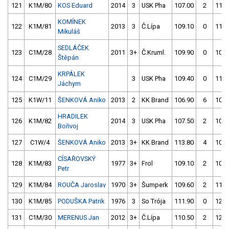
121
K1M/80
KOS Eduard
2014
3
USK Pha
107.00
2
112.
KOMÍNEK
122
K1M/81
2013
3
Č.Lípa
109.10
0
118.
Mikuláš
SEDLÁČEK
123
C1M/28
2011
3+
Č.Kruml.
109.90
0
109.
Štěpán
KRPÁLEK
124
C1M/29
3
USK Pha
109.40
0
114.
Jáchym
125
K1W/11
ŠENKOVÁ Aniko
2013
2
KK Brand
106.90
6
105.
HRADILEK
126
K1M/82
2014
3
USK Pha
107.50
2
109.
Bořivoj
127
C1W/4
ŠENKOVÁ Aniko
2013
3+
KK Brand
113.80
4
109.
CÍSAŘOVSKÝ
128
K1M/83
1977
3+
Frol
109.10
2
109.
Petr
129
K1M/84
ROUČA Jaroslav
1970
3+
Šumperk
109.60
2
110.
130
K1M/85
PODUŠKA Patrik
1976
3
So Trója
111.90
0
124.
131
C1M/30
MERENUS Jan
2012
3+
Č.Lípa
110.50
2
121.