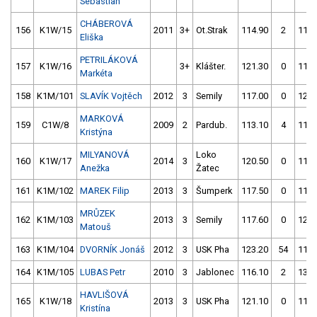
Sebastian
CHÁBEROVÁ
156
K1W/15
2011
3+
Ot.Strak
114.90
2
111.
Eliška
PETRILÁKOVÁ
157
K1W/16
3+
Klášter.
121.30
0
117.
Markéta
158
K1M/101
SLAVÍK Vojtěch
2012
3
Semily
117.00
0
127.
MARKOVÁ
159
C1W/8
2009
2
Pardub.
113.10
4
117.
Kristýna
MILYANOVÁ
Loko
160
K1W/17
2014
3
120.50
0
117.
Anežka
Žatec
161
K1M/102
MAREK Filip
2013
3
Šumperk
117.50
0
118.
MRŮZEK
162
K1M/103
2013
3
Semily
117.60
0
123.
Matouš
163
K1M/104
DVORNÍK Jonáš
2012
3
USK Pha
123.20
54
112.
164
K1M/105
LUBAS Petr
2010
3
Jablonec
116.10
2
132.
HAVLIŠOVÁ
165
K1W/18
2013
3
USK Pha
121.10
0
116.
Kristína