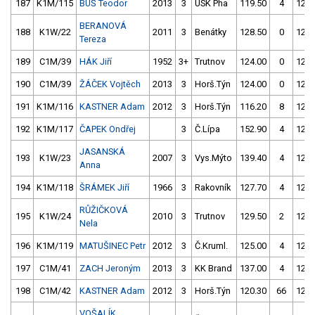
187
K1M/115
BUŠ Teodor
2013
3
USK Pha
119.50
4
123.
BERANOVÁ
188
K1W/22
2011
3
Benátky
128.50
0
121.
Tereza
189
C1M/39
HÁK Jiří
1952
3+
Trutnov
124.00
0
124.
190
C1M/39
ŽÁČEK Vojtěch
2013
3
Horš.Týn
124.00
0
125.
191
K1M/116
KASTNER Adam
2012
3
Horš.Týn
116.20
8
122.
192
K1M/117
ČAPEK Ondřej
3
Č.Lípa
152.90
4
122.
JASANSKÁ
193
K1W/23
2007
3
Vys.Mýto
139.40
4
125.
Anna
194
K1M/118
ŠRÁMEK Jiří
1966
3
Rakovník
127.70
4
127.
RŮŽIČKOVÁ
195
K1W/24
2010
3
Trutnov
129.50
2
125.
Nela
196
K1M/119
MATUŠINEC Petr
2012
3
Č.Kruml.
125.00
4
122.
197
C1M/41
ZACH Jeroným
2013
3
KK Brand
137.00
4
124.
198
C1M/42
KASTNER Adam
2012
3
Horš.Týn
120.30
66
123.
VOŠALÍK