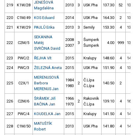
JENEŠOVÁ
219
K1W/28
2013
3
USK Pha
137.30
52
136.
Magdaléna
220
C1M/49
KOS Eduard
2014
USK Pha
164.30
2
137.
221
K1W/29
PAULŮ Erika
2013
3
Semily
153.30
4
137.
SEKANINA
2008
Šumperk
222
C2M/5
Matěj
3
4.00
999
131.
2007
Šumperk
SVRČINA David
223
PWC/2
ŘEJHA Vít
2015
Kralupy
148.60
4
142.
224
PWC/3
ŽELEZNÁ Aneta
2015
USK Pha
151.90
4
138.
MERENUSOVÁ
1984
Č.Lípa
225
C2X/1
Barbora
2
140.50
2
4.
1983
Č.Lípa
MERENUS Jan
ŠRÁMEK Jiří
1966
Rakovník
226
C2M/6
2
139.10
4
165.
BAČINA Jan
1973
Č.Lípa
227
PWC/4
KOUDELKA Jan
2015
Kralupy
141.50
4
144.
MATUŠTÍK
228
C1M/50
2013
USK Pha
141.80
4
143.
Robert