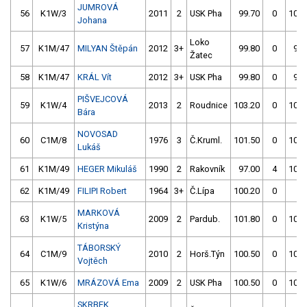
JUMROVÁ
56
K1W/3
2011
2
USK Pha
99.70
0
102.
Johana
Loko
57
K1M/47
MILYAN Štěpán
2012
3+
99.80
0
97.
Žatec
58
K1M/47
KRÁL Vít
2012
3+
USK Pha
99.80
0
99.
PIŠVEJCOVÁ
59
K1W/4
2013
2
Roudnice
103.20
0
100.
Bára
NOVOSAD
60
C1M/8
1976
3
Č.Kruml.
101.50
0
100.
Lukáš
61
K1M/49
HEGER Mikuláš
1990
2
Rakovník
97.00
4
100.
62
K1M/49
FILIPI Robert
1964
3+
Č.Lípa
100.20
0
4.
MARKOVÁ
63
K1W/5
2009
2
Pardub.
101.80
0
100.
Kristýna
TÁBORSKÝ
64
C1M/9
2010
2
Horš.Týn
100.50
0
103.
Vojtěch
65
K1W/6
MRÁZOVÁ Ema
2009
2
USK Pha
100.50
0
102.
SKRBEK