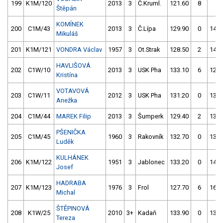
199
K1M/120
2013
3
Č.Kruml.
121.60
8
3.
Štěpán
KOMÍNEK
200
C1M/43
2013
3
Č.Lípa
129.90
0
145.
Mikuláš
201
K1M/121
VONDRA Václav
1957
3
Ot.Strak
128.50
2
146.
HAVLIŠOVÁ
202
C1W/10
2013
3
USK Pha
133.10
6
126.
Kristína
VOTAVOVÁ
203
C1W/11
2012
3
USK Pha
131.20
0
132.
Anežka
204
C1M/44
MAREK Filip
2013
3
Šumperk
129.40
2
132.
PŠENIČKA
205
C1M/45
1960
3
Rakovník
132.70
0
136.
Luděk
KULHÁNEK
206
K1M/122
1951
3
Jablonec
133.20
0
141.
Josef
HADRABA
207
K1M/123
1976
3
Frol
127.70
6
165.
Michal
ŠTĚPINOVÁ
208
K1W/25
2010
3+
Kadaň
133.90
0
139.
Tereza