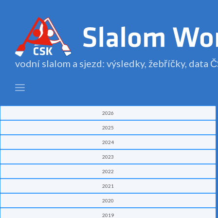
vodní slalom a sjezd: výsledky, žebříčky, data
2026
2025
2024
2023
2022
2021
2020
2019