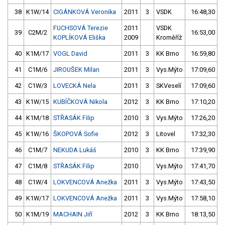
38
K1W/14
CIGÁNKOVÁ Veronika
2011
3
VSDK
16:48,30
FUCHSOVÁ Terezie
2011
VSDK
39
C2M/2
16:53,00
KOPLÍKOVÁ Eliška
2009
Kroměříž
40
K1M/17
VOGL David
2011
3
KK Brno
16:59,80
41
C1M/6
JIROUŠEK Milan
2011
3
Vys.Mýto
17:09,60
42
C1W/3
LOVECKÁ Nela
2011
3
SKVeselí
17:09,60
43
K1W/15
KUBÍČKOVÁ Nikola
2012
3
KK Brno
17:10,20
44
K1M/18
STŘASÁK Filip
2010
3
Vys.Mýto
17:26,20
45
K1W/16
ŠKOPOVÁ Sofie
2012
3
Litovel
17:32,30
46
C1M/7
NEKUDA Lukáš
2010
3
KK Brno
17:39,90
47
C1M/8
STŘASÁK Filip
2010
Vys.Mýto
17:41,70
48
C1W/4
LOKVENCOVÁ Anežka
2011
3
Vys.Mýto
17:43,50
49
K1W/17
LOKVENCOVÁ Anežka
2011
3
Vys.Mýto
17:58,10
50
K1M/19
MACHAIN Jiří
2012
3
KK Brno
18:13,50