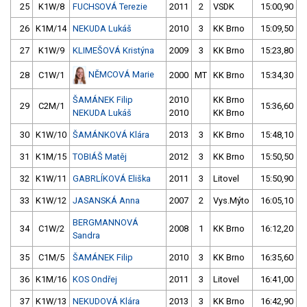
25
K1W/8
FUCHSOVÁ Terezie
2011
2
VSDK
15:00,90
26
K1M/14
NEKUDA Lukáš
2010
3
KK Brno
15:09,50
27
K1W/9
KLIMEŠOVÁ Kristýna
2009
3
KK Brno
15:23,80
NĚMCOVÁ Marie
28
C1W/1
2000
MT
KK Brno
15:34,30
ŠAMÁNEK Filip
2010
KK Brno
29
C2M/1
15:36,60
NEKUDA Lukáš
2010
KK Brno
30
K1W/10
ŠAMÁNKOVÁ Klára
2013
3
KK Brno
15:48,10
31
K1M/15
TOBIÁŠ Matěj
2012
3
KK Brno
15:50,50
32
K1W/11
GABRLÍKOVÁ Eliška
2011
3
Litovel
15:50,90
33
K1W/12
JASANSKÁ Anna
2007
2
Vys.Mýto
16:05,10
BERGMANNOVÁ
34
C1W/2
2008
1
KK Brno
16:12,20
Sandra
35
C1M/5
ŠAMÁNEK Filip
2010
3
KK Brno
16:35,60
36
K1M/16
KOS Ondřej
2011
3
Litovel
16:41,00
37
K1W/13
NEKUDOVÁ Klára
2013
3
KK Brno
16:42,90