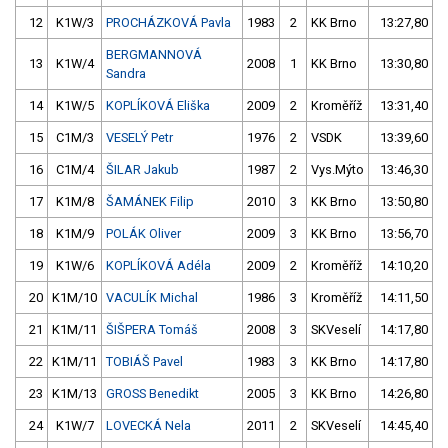
12
K1W/3
PROCHÁZKOVÁ Pavla
1983
2
KK Brno
13:27,80
BERGMANNOVÁ
13
K1W/4
2008
1
KK Brno
13:30,80
Sandra
14
K1W/5
KOPLÍKOVÁ Eliška
2009
2
Kroměříž
13:31,40
15
C1M/3
VESELÝ Petr
1976
2
VSDK
13:39,60
16
C1M/4
ŠILAR Jakub
1987
2
Vys.Mýto
13:46,30
17
K1M/8
ŠAMÁNEK Filip
2010
3
KK Brno
13:50,80
18
K1M/9
POLÁK Oliver
2009
3
KK Brno
13:56,70
19
K1W/6
KOPLÍKOVÁ Adéla
2009
2
Kroměříž
14:10,20
20
K1M/10
VACULÍK Michal
1986
3
Kroměříž
14:11,50
21
K1M/11
ŠIŠPERA Tomáš
2008
3
SKVeselí
14:17,80
22
K1M/11
TOBIÁŠ Pavel
1983
3
KK Brno
14:17,80
23
K1M/13
GROSS Benedikt
2005
3
KK Brno
14:26,80
24
K1W/7
LOVECKÁ Nela
2011
2
SKVeselí
14:45,40