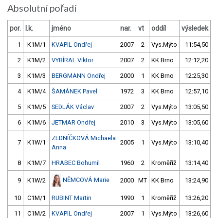
Absolutní pořadí
por.
l.k.
jméno
nar.
vt
oddíl
výsledek
1
K1M/1
KVAPIL Ondřej
2007
2
Vys.Mýto
11:54,50
2
K1M/2
VYBÍRAL Viktor
2007
2
KK Brno
12:12,20
3
K1M/3
BERGMANN Ondřej
2000
1
KK Brno
12:25,30
4
K1M/4
ŠAMÁNEK Pavel
1972
3
KK Brno
12:57,10
5
K1M/5
SEDLÁK Václav
2007
2
Vys.Mýto
13:05,50
6
K1M/6
JETMAR Ondřej
2010
3
Vys.Mýto
13:05,60
ZEDNÍČKOVÁ Michaela
7
K1W/1
2005
1
Vys.Mýto
13:10,40
Anna
8
K1M/7
HRABEC Bohumil
1960
2
Kroměříž
13:14,40
NĚMCOVÁ Marie
9
K1W/2
2000
MT
KK Brno
13:24,90
10
C1M/1
RUBINT Martin
1990
1
Kroměříž
13:26,20
11
C1M/2
KVAPIL Ondřej
2007
1
Vys.Mýto
13:26,60