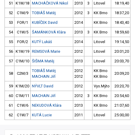
51
K1W/18
MACHÁČKOVÁ Nikol
2013
3
Litovel
18:19,40
52
C1M/9
TOBIÁŠ Matěj
2012
3
KK Brno
18:37,20
53
FOR/1
KUBÍČEK David
2014
KK Brno
18:43,40
54
C1W/5
ŠAMÁNKOVÁ Klára
2013
3
KK Brno
18:59,60
55
FOR/2
KUTÝ Lukáš
2014
Litovel
19:14,50
56
K1W/19
REMSOVÁ Marie
2012
Litovel
20:01,20
57
C1M/10
ŠIŠMA Matěj
2013
Litovel
20:03,70
TOBIÁŠ Matěj
2012
KK Brno
58
C2M/3
20:09,20
MACHAIN Jiří
2012
KK Brno
59
K1M/20
NÝVLT David
2012
Vys.Mýto
20:20,70
60
C1M/11
MACHAIN Jiří
2012
3
KK Brno
20:54,60
61
C1W/6
NEKUDOVÁ Klára
2013
KK Brno
21:07,60
62
C1W/7
KUTÁ Lucie
2011
Litovel
25:00,00