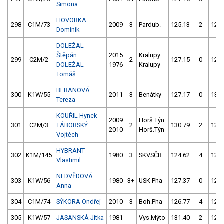
Simona
HOVORKA
298
C1M/73
2009
3
Pardub.
125.13
2
127.
Dominik
DOLEŽAL
Štěpán
2015
Kralupy
299
C2M/2
2
127.15
0
124.
DOLEŽAL
1976
Kralupy
Tomáš
BERANOVÁ
300
K1W/55
2011
3
Benátky
127.17
0
137.
Tereza
KOUŘIL Hynek
2009
Horš.Týn
301
C2M/3
TÁBORSKÝ
2
130.79
2
125.
2010
Horš.Týn
Vojtěch
HYBRANT
302
K1M/145
1980
3
SKVSČB
124.62
4
123.
Vlastimil
NEDVĚDOVÁ
303
K1W/56
1980
3+
USK Pha
127.37
0
128.
Anna
304
C1M/74
SÝKORA Ondřej
2010
3
Boh.Pha
126.77
4
127.
305
K1W/57
JASANSKÁ Jitka
1981
Vys.Mýto
131.40
2
127.