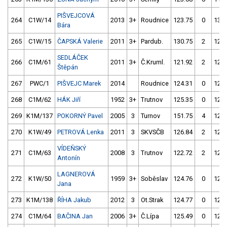
PIŠVEJCOVÁ
264
C1W/14
2013
3+
Roudnice
123.75
0
135.
Bára
265
C1W/15
ČAPSKÁ Valerie
2011
3+
Pardub.
130.75
2
121.
SEDLÁČEK
266
C1M/61
2011
3+
Č.Kruml.
121.92
2
125.
Štěpán
267
PWC/1
PIŠVEJC Marek
2014
Roudnice
124.31
0
125.
268
C1M/62
HÁK Jiří
1952
3+
Trutnov
125.35
0
124.
269
K1M/137
POKORNÝ Pavel
2005
3
Turnov
151.75
4
122.
270
K1W/49
PETROVÁ Lenka
2011
3
SKVSČB
126.84
2
124.
VÍDEŇSKÝ
271
C1M/63
2008
3
Trutnov
122.72
2
123.
Antonín
LAGNEROVÁ
272
K1W/50
1959
3+
Soběslav
124.76
0
125.
Jana
273
K1M/138
ŘÍHA Jakub
2012
3
Ot.Strak
124.77
0
127.
274
C1M/64
BAČINA Jan
2006
3+
Č.Lípa
125.49
0
122.