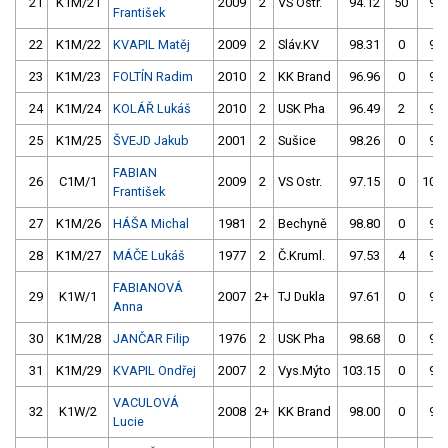
21
K1M/21
2009
2
VS Ostr.
94.12
50
94.
František
22
K1M/22
KVAPIL Matěj
2009
2
Sláv.KV
98.31
0
96.
23
K1M/23
FOLTÍN Radim
2010
2
KK Brand
96.96
0
97.
24
K1M/24
KOLÁŘ Lukáš
2010
2
USK Pha
96.49
2
96.
25
K1M/25
ŠVEJD Jakub
2001
2
Sušice
98.26
0
97.
FABIAN
26
C1M/1
2009
2
VS Ostr.
97.15
0
103.
František
27
K1M/26
HÁŠA Michal
1981
2
Bechyně
98.80
0
97.
28
K1M/27
MÁČE Lukáš
1977
2
Č.Kruml.
97.53
4
95.
FABIANOVÁ
29
K1W/1
2007
2+
TJ Dukla
97.61
0
98.
Anna
30
K1M/28
JANČAR Filip
1976
2
USK Pha
98.68
0
97.
31
K1M/29
KVAPIL Ondřej
2007
2
Vys.Mýto
103.15
0
95.
VACULOVÁ
32
K1W/2
2008
2+
KK Brand
98.00
0
96.
Lucie