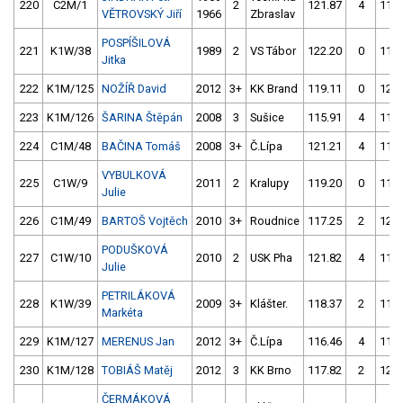
220
C2M/1
2
121.87
4
118.
VĚTROVSKÝ Jiří
1966
Zbraslav
POSPÍŠILOVÁ
221
K1W/38
1989
2
VS Tábor
122.20
0
118.
Jitka
222
K1M/125
NOŽÍŘ David
2012
3+
KK Brand
119.11
0
120.
223
K1M/126
ŠARINA Štěpán
2008
3
Sušice
115.91
4
119.
224
C1M/48
BAČINA Tomáš
2008
3+
Č.Lípa
121.21
4
119.
VYBULKOVÁ
225
C1W/9
2011
2
Kralupy
119.20
0
117.
Julie
226
C1M/49
BARTOŠ Vojtěch
2010
3+
Roudnice
117.25
2
120.
PODUŠKOVÁ
227
C1W/10
2010
2
USK Pha
121.82
4
117.
Julie
PETRILÁKOVÁ
228
K1W/39
2009
3+
Klášter.
118.37
2
119.
Markéta
229
K1M/127
MERENUS Jan
2012
3+
Č.Lípa
116.46
4
119.
230
K1M/128
TOBIÁŠ Matěj
2012
3
KK Brno
117.82
2
122.
ČERMÁKOVÁ