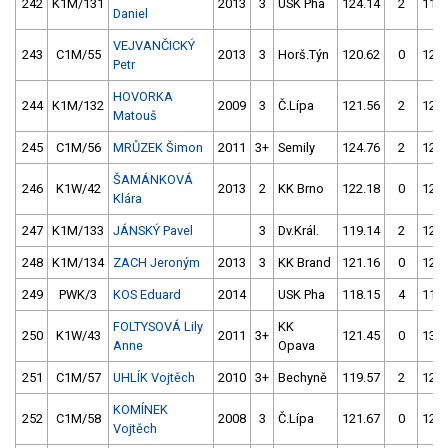
242
K1M/131
2013
3
USK Pha
124.14
2
118.
Daniel
VEJVANČICKÝ
243
C1M/55
2013
3
Horš.Týn
120.62
0
126.
Petr
HOVORKA
244
K1M/132
2009
3
Č.Lípa
121.56
2
120.
Matouš
245
C1M/56
MRŮZEK Šimon
2011
3+
Semily
124.76
2
120.
ŠAMÁNKOVÁ
246
K1W/42
2013
2
KK Brno
122.18
0
120.
Klára
247
K1M/133
JÁNSKÝ Pavel
3
Dv.Král.
119.14
2
125.
248
K1M/134
ZACH Jeroným
2013
3
KK Brand
121.16
0
126.
249
PWK/3
KOS Eduard
2014
USK Pha
118.15
4
119.
FOLTYSOVÁ Lily
KK
250
K1W/43
2011
3+
121.45
0
130.
Anne
Opava
251
C1M/57
UHLÍK Vojtěch
2010
3+
Bechyně
119.57
2
125.
KOMÍNEK
252
C1M/58
2008
3
Č.Lípa
121.67
0
126.
Vojtěch