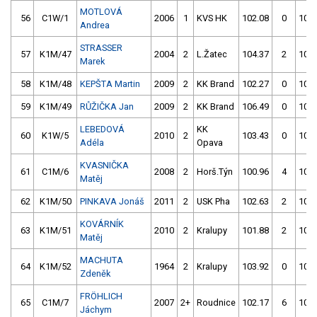
MOTLOVÁ
56
C1W/1
2006
1
KVS HK
102.08
0
102.
Andrea
STRASSER
57
K1M/47
2004
2
L.Žatec
104.37
2
102.
Marek
58
K1M/48
KEPŠTA Martin
2009
2
KK Brand
102.27
0
103.
59
K1M/49
RŮŽIČKA Jan
2009
2
KK Brand
106.49
0
103.
LEBEDOVÁ
KK
60
K1W/5
2010
2
103.43
0
103.
Adéla
Opava
KVASNIČKA
61
C1M/6
2008
2
Horš.Týn
100.96
4
101.
Matěj
62
K1M/50
PINKAVA Jonáš
2011
2
USK Pha
102.63
2
103.
KOVÁRNÍK
63
K1M/51
2010
2
Kralupy
101.88
2
102.
Matěj
MACHUTA
64
K1M/52
1964
2
Kralupy
103.92
0
104.
Zdeněk
FRÖHLICH
65
C1M/7
2007
2+
Roudnice
102.17
6
101.
Jáchym