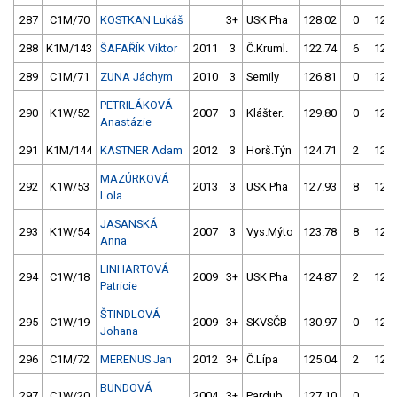
287
C1M/70
KOSTKAN Lukáš
3+
USK Pha
128.02
0
124.
288
K1M/143
ŠAFAŘÍK Viktor
2011
3
Č.Kruml.
122.74
6
124.
289
C1M/71
ZUNA Jáchym
2010
3
Semily
126.81
0
124.
PETRILÁKOVÁ
290
K1W/52
2007
3
Klášter.
129.80
0
126.
Anastázie
291
K1M/144
KASTNER Adam
2012
3
Horš.Týn
124.71
2
125.
MAZÚRKOVÁ
292
K1W/53
2013
3
USK Pha
127.93
8
126.
Lola
JASANSKÁ
293
K1W/54
2007
3
Vys.Mýto
123.78
8
126.
Anna
LINHARTOVÁ
294
C1W/18
2009
3+
USK Pha
124.87
2
126.
Patricie
ŠTINDLOVÁ
295
C1W/19
2009
3+
SKVSČB
130.97
0
126.
Johana
296
C1M/72
MERENUS Jan
2012
3+
Č.Lípa
125.04
2
129.
BUNDOVÁ
297
C1W/20
2004
3+
Pardub.
127.10
0
4.