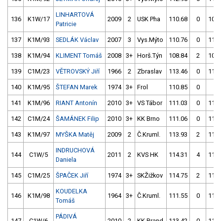
LINHARTOVÁ
136
K1W/17
2009
2
USK Pha
110.68
0
109.
Patricie
137
K1M/93
SEDLÁK Václav
2007
3
Vys.Mýto
110.76
0
112.
138
K1M/94
KLIMENT Tomáš
2008
3+
Horš.Týn
108.84
2
109.
139
C1M/23
VĚTROVSKÝ Jiří
1966
2
Zbraslav
113.46
0
110.
140
K1M/95
ŠTEFAN Marek
1974
3+
Frol
110.85
0
4.
141
K1M/96
RIANT Antonín
2010
3+
VS Tábor
111.03
0
111.
142
C1M/24
ŠAMÁNEK Filip
2010
3+
KK Brno
111.06
0
111.
143
K1M/97
MYŠKA Matěj
2009
2
Č.Kruml.
113.93
2
111.
INDRUCHOVÁ
144
C1W/5
2011
2
KVS HK
114.31
4
111.
Daniela
145
C1M/25
ŠPAČEK Jiří
1974
3+
SKŽižkov
114.75
2
111.
KOUDELKA
146
K1M/98
1964
3+
Č.Kruml.
111.55
0
113.
Tomáš
PÁDIVÁ
147
C1W/6
2010
2
KK Brand
113.42
0
111.