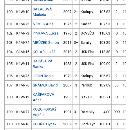
SAKALOVÁ
100
K1W/10
2007
2+
Kralupy
105.82
2
111.
Markéta
101
K1M/72
NĚMEC Aleš
1976
2
Kadaň
107.93
0
107.
102
K1M/73
PINKAVA Lukáš
1976
2
SKVSČB
110.63
0
106.
103
K1M/74
MRŮZEK Šimon
2011
3+
Semily
108.29
0
110.
104
C1M/15
KOLÁŘ Lukáš
2010
2
USK Pha
112.38
0
108.
BAČÁKOVÁ
105
K1W/11
1983
2
USK Pha
109.09
2
108.
Radka
106
K1M/75
HRON Robin
1979
2
Kralupy
106.67
2
110.
107
K1M/76
ŠRÁMEK David
2007
3
Pardub.
109.09
50
108.
KAŠPAROVÁ
108
K1W/12
1985
2
Sláv.HK
108.71
0
107.
Anna
KOZOHORSKÝ
109
K1M/77
1991
3+
Roztoky
4.00
999
108.
Vojtěch
110
C1M/16
KOUŘIL Hynek
2009
2
Horš.Týn
108.81
0
108.