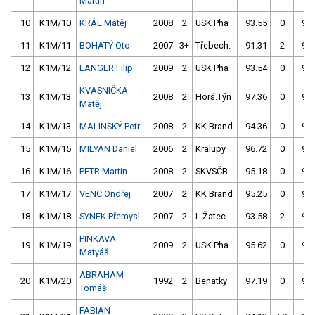
Martin
10
K1M/10
KRÁL Matěj
2008
2
USK Pha
93.55
0
93.
11
K1M/11
BOHATÝ Oto
2007
3+
Třebech.
91.31
2
92.
12
K1M/12
LANGER Filip
2009
2
USK Pha
93.54
0
96.
KVASNIČKA
13
K1M/13
2008
2
Horš.Týn
97.36
0
94.
Matěj
14
K1M/13
MALINSKÝ Petr
2008
2
KK Brand
94.36
0
95.
15
K1M/15
MILYAN Daniel
2006
2
Kralupy
96.72
0
95.
16
K1M/16
PETR Martin
2008
2
SKVSČB
95.18
0
97.
17
K1M/17
VENC Ondřej
2007
2
KK Brand
95.25
0
94.
18
K1M/18
SYNEK Přemysl
2007
2
L.Žatec
93.58
2
97.
PINKAVA
19
K1M/19
2009
2
USK Pha
95.62
0
98.
Matyáš
ABRAHAM
20
K1M/20
1992
2
Benátky
97.19
0
95.
Tomáš
FABIAN