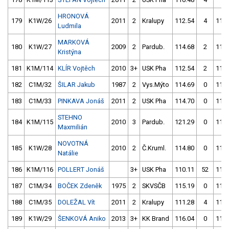
HRONOVÁ
179
K1W/26
2011
2
Kralupy
112.54
4
112.
Ludmila
MARKOVÁ
180
K1W/27
2009
2
Pardub.
114.68
2
112.
Kristýna
181
K1M/114
KLÍR Vojtěch
2010
3+
USK Pha
112.54
2
114.
182
C1M/32
ŠILAR Jakub
1987
2
Vys.Mýto
114.69
0
115.
183
C1M/33
PINKAVA Jonáš
2011
2
USK Pha
114.70
0
114.
STEHNO
184
K1M/115
2010
3
Pardub.
121.29
0
114.
Maxmilián
NOVOTNÁ
185
K1W/28
2010
2
Č.Kruml.
114.80
0
118.
Natálie
186
K1M/116
POLLERT Jonáš
3+
USK Pha
110.11
52
112.
187
C1M/34
BOČEK Zdeněk
1975
2
SKVSČB
115.19
0
116.
188
C1M/35
DOLEŽAL Vít
2011
2
Kralupy
111.28
4
117.
189
K1W/29
ŠENKOVÁ Aniko
2013
3+
KK Brand
116.04
0
117.