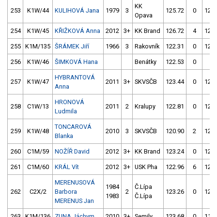
KK
253
K1W/44
KULIHOVÁ Jana
1979
3
125.72
0
121.
Opava
254
K1W/45
KŘIŽKOVÁ Anna
2012
3+
KK Brand
126.72
4
121.
255
K1M/135
ŠRÁMEK Jiří
1966
3
Rakovník
122.31
0
125.
256
K1W/46
ŠIMKOVÁ Hana
Benátky
122.53
0
4.
HYBRANTOVÁ
257
K1W/47
2011
3+
SKVSČB
123.44
0
122.
Anna
HRONOVÁ
258
C1W/13
2011
2
Kralupy
122.81
0
121.
Ludmila
TONCAROVÁ
259
K1W/48
2010
3
SKVSČB
120.90
2
122.
Blanka
260
C1M/59
NOŽÍŘ David
2012
3+
KK Brand
123.24
0
125.
261
C1M/60
KRÁL Vít
2012
3+
USK Pha
122.96
6
123.
MERENUSOVÁ
1984
Č.Lípa
262
C2X/2
Barbora
2
123.26
0
126.
1983
Č.Lípa
MERENUS Jan
263
K1M/136
ZUNA Jáchym
2010
3+
Semily
123.68
0
117.