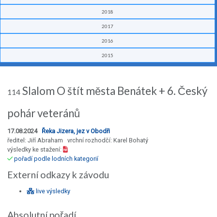
2018
2017
2016
2015
Slalom O štít města Benátek + 6. Český
114
pohár veteránů
17.08.2024
Řeka Jizera, jez v Obodři
ředitel: Jiří Abraham vrchní rozhodčí: Karel Bohatý
výsledky ke stažení:
pořadí podle lodních kategorií
Externí odkazy k závodu
live výsledky
Absolutní pořadí