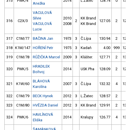
315
PWK/4
2014
L.Žatec
128.74
0
132.
Anežka
VACULOVÁ
Silvie
2010
KK Brand
316
C2X/3
2
127.05
2
129.
VACULOVÁ
2008
KK Brand
Lucie
317
C1M/77
BAČINA Jan
1973
3
Č.Lípa
130.94
2
129.
318
K1M/147
HOŘENÍ Petr
1975
3
Kadaň
4.00
999
129.
319
C1M/78
RŮŽIČKA Marcel
2009
3
Klášter.
127.71
2
131.
HRADILEK
320
PWK/5
2014
USK Pha
128.09
2
126.
Bořivoj
BLÁHOVÁ
321
K1W/60
2007
3
Č.Lípa
132.32
4
130.
Karolína
322
C1M/79
BECK Hynek
2012
3
L.Žatec
128.57
2
4.
323
C1M/80
HVĚZDA Daniel
2012
3
KK Brand
129.91
2
130.
HAVLÍNOVÁ
324
PWK/6
2014
Kralupy
126.77
4
134.
Eliška
ŠAMÁNKOVÁ