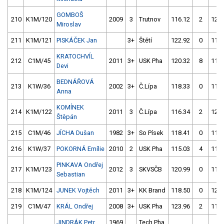
GOMBOŠ
210
K1M/120
2009
3
Trutnov
116.12
2
124.
Miroslav
211
K1M/121
PISKÁČEK Jan
3+
Štětí
122.92
0
118.
KRATOCHVÍL
212
C1M/45
2011
3+
USK Pha
120.32
8
118.
Devi
BEDNÁŘOVÁ
213
K1W/36
2002
3+
Č.Lípa
118.33
0
119.
Anna
KOMÍNEK
214
K1M/122
2011
3
Č.Lípa
116.34
2
126.
Štěpán
215
C1M/46
JÍCHA Dušan
1982
3+
So Písek
118.41
0
117.
216
K1W/37
POKORNÁ Emílie
2010
2
USK Pha
115.03
4
116.
PINKAVA Ondřej
217
K1M/123
2012
3
SKVSČB
120.99
0
118.
Sebastian
218
K1M/124
JUNEK Vojtěch
2011
3+
KK Brand
118.50
0
124.
219
C1M/47
KRÁL Ondřej
2008
3+
USK Pha
123.96
2
118.
JINDRÁK Petr
1969
Tech.Pha