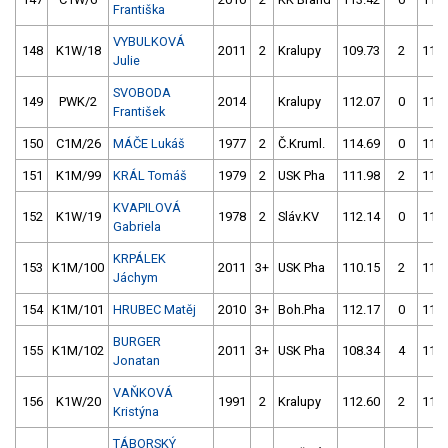
Františka
VYBULKOVÁ
148
K1W/18
2011
2
Kralupy
109.73
2
112.
Julie
SVOBODA
149
PWK/2
2014
Kralupy
112.07
0
111.
František
150
C1M/26
MÁČE Lukáš
1977
2
Č.Kruml.
114.69
0
111.
151
K1M/99
KRÁL Tomáš
1979
2
USK Pha
111.98
2
111.
KVAPILOVÁ
152
K1W/19
1978
2
Sláv.KV
112.14
0
112.
Gabriela
KRPÁLEK
153
K1M/100
2011
3+
USK Pha
110.15
2
113.
Jáchym
154
K1M/101
HRUBEC Matěj
2010
3+
Boh.Pha
112.17
0
112.
BURGER
155
K1M/102
2011
3+
USK Pha
108.34
4
114.
Jonatan
VAŇKOVÁ
156
K1W/20
1991
2
Kralupy
112.60
2
112.
Kristýna
TÁBORSKÝ