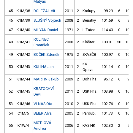
Matyáš
45
K1M/38
DOLEŽAL Vít
2011
2
Kralupy
98.29
6
100.
46
K1M/39
SLUŠNÝ Vojtěch
2008
2
Benátky
101.69
6
96.
47
K1M/40
MILYAN Daniel
1971
2
L.Žatec
114.40
0
100.
ROLINEC
48
K1M/41
2008
2
Klášter.
100.81
50
100.
František
49
K1M/42
BOČEK Zdeněk
1975
2
SKVSČB
100.97
0
106.
KK
50
K1M/43
KULIHA Jan
2011
2
101.14
0
103.
Opava
51
K1M/44
MARTIN Jakub
2009
2
Boh.Pha
96.12
6
99.
KRATOCHVÍL
52
K1M/45
2011
2
USK Pha
103.98
0
101.
Devi
53
K1M/46
VLNAS Ota
2010
2
USK Pha
102.76
0
101.
54
C1M/5
BEIER Alva
2005
2
Pardub.
101.73
0
102.
MOTLOVÁ
55
K1W/4
2006
2
KVS HK
102.30
2
99.
Andrea