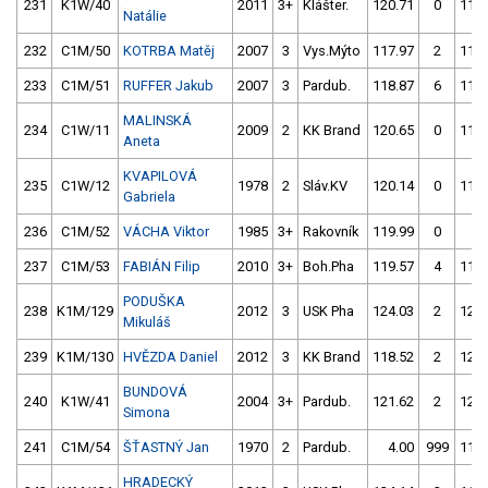
231
K1W/40
2011
3+
Klášter.
120.71
0
119.
Natálie
232
C1M/50
KOTRBA Matěj
2007
3
Vys.Mýto
117.97
2
119.
233
C1M/51
RUFFER Jakub
2007
3
Pardub.
118.87
6
119.
MALINSKÁ
234
C1W/11
2009
2
KK Brand
120.65
0
119.
Aneta
KVAPILOVÁ
235
C1W/12
1978
2
Sláv.KV
120.14
0
119.
Gabriela
236
C1M/52
VÁCHA Viktor
1985
3+
Rakovník
119.99
0
4.
237
C1M/53
FABIÁN Filip
2010
3+
Boh.Pha
119.57
4
116.
PODUŠKA
238
K1M/129
2012
3
USK Pha
124.03
2
120.
Mikuláš
239
K1M/130
HVĚZDA Daniel
2012
3
KK Brand
118.52
2
123.
BUNDOVÁ
240
K1W/41
2004
3+
Pardub.
121.62
2
120.
Simona
241
C1M/54
ŠŤASTNÝ Jan
1970
2
Pardub.
4.00
999
116.
HRADECKÝ