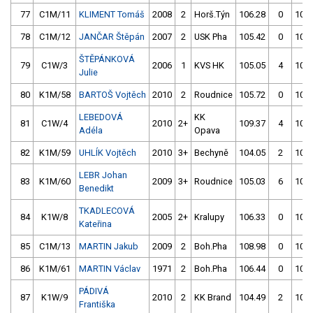
77
C1M/11
KLIMENT Tomáš
2008
2
Horš.Týn
106.28
0
103.
78
C1M/12
JANČAR Štěpán
2007
2
USK Pha
105.42
0
104.
ŠTĚPÁNKOVÁ
79
C1W/3
2006
1
KVS HK
105.05
4
105.
Julie
80
K1M/58
BARTOŠ Vojtěch
2010
2
Roudnice
105.72
0
108.
LEBEDOVÁ
KK
81
C1W/4
2010
2+
109.37
4
105.
Adéla
Opava
82
K1M/59
UHLÍK Vojtěch
2010
3+
Bechyně
104.05
2
104.
LEBR Johan
83
K1M/60
2009
3+
Roudnice
105.03
6
106.
Benedikt
TKADLECOVÁ
84
K1W/8
2005
2+
Kralupy
106.33
0
107.
Kateřina
85
C1M/13
MARTIN Jakub
2009
2
Boh.Pha
108.98
0
106.
86
K1M/61
MARTIN Václav
1971
2
Boh.Pha
106.44
0
108.
PÁDIVÁ
87
K1W/9
2010
2
KK Brand
104.49
2
104.
Františka