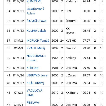
33
K1M/30
KLIMEŠ Vít
2007
2
Kralupy
96.24
2
96.
CÍSAŘOVSKÝ
34
K1M/31
2005
2
Frol
98.30
0
99.
Adam
35
K1M/32
ŠAFAŘÍK Pavel
2008
3+
Č.Kruml.
98.36
0
102.
KK
36
K1M/33
KULIHA Jakub
2009
2
98.45
2
96.
Opava
37
C1M/2
INDRUCH Tomáš
2008
2+
KVS HK
97.07
2
98.
38
C1M/3
KVAPIL Matěj
2009
2
Sláv.KV
99.20
0
100.
NEUGEBAUER
39
K1M/34
1965
2
Kralupy
99.44
0
99.
Roman
40
K1M/35
KLÍR Oto
1981
2
USK Pha
99.50
0
109.
41
K1M/36
LEGUTKO Josef
2006
2
L.Žatec
99.57
0
100.
42
K1M/37
KRÁL Ondřej
2008
2
USK Pha
99.84
52
99.
VACULOVÁ
43
K1W/3
2010
2
KK Brand
100.04
0
101.
Silvie
PINKAVA
44
C1M/4
2009
2
USK Pha
100.08
0
100.