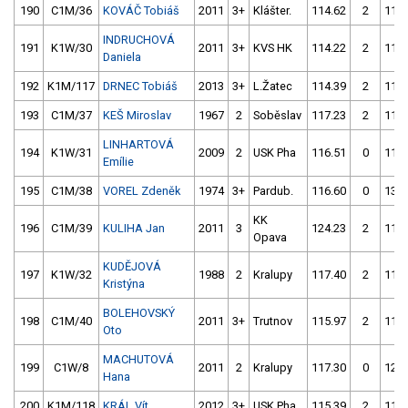
190
C1M/36
KOVÁČ Tobiáš
2011
3+
Klášter.
114.62
2
116.
INDRUCHOVÁ
191
K1W/30
2011
3+
KVS HK
114.22
2
114.
Daniela
192
K1M/117
DRNEC Tobiáš
2013
3+
L.Žatec
114.39
2
116.
193
C1M/37
KEŠ Miroslav
1967
2
Soběslav
117.23
2
116.
LINHARTOVÁ
194
K1W/31
2009
2
USK Pha
116.51
0
115.
Emílie
195
C1M/38
VOREL Zdeněk
1974
3+
Pardub.
116.60
0
133.
KK
196
C1M/39
KULIHA Jan
2011
3
124.23
2
116.
Opava
KUDĚJOVÁ
197
K1W/32
1988
2
Kralupy
117.40
2
114.
Kristýna
BOLEHOVSKÝ
198
C1M/40
2011
3+
Trutnov
115.97
2
117.
Oto
MACHUTOVÁ
199
C1W/8
2011
2
Kralupy
117.30
0
123.
Hana
200
K1M/118
KRÁL Vít
2012
3+
USK Pha
115.39
2
117.