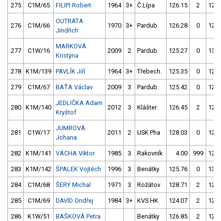
275
C1M/65
FILIPI Robert
1964
3+
Č.Lípa
126.15
2
122.
OUTRATA
276
C1M/66
1970
3+
Pardub.
126.28
0
125.
Jindřich
MARKOVÁ
277
C1W/16
2009
2
Pardub.
125.27
0
130.
Kristýna
278
K1M/139
PAVLÍK Jiří
1964
3+
Třebech.
125.35
0
124.
279
C1M/67
BAŤA Václav
2009
3
Pardub.
125.42
0
126.
JEDLIČKA Adam
280
K1M/140
2012
3
Klášter.
126.45
2
125.
Kryštof
JUMROVÁ
281
C1W/17
2011
2
USK Pha
128.03
0
123.
Johana
282
K1M/141
VÁCHA Viktor
1985
3
Rakovník
4.00
999
125.
283
K1M/142
ŠPALEK Vojtěch
1996
3
Benátky
125.76
0
131.
284
C1M/68
ŠERÝ Michal
1971
3
Rožátov
128.71
2
125.
285
C1M/69
DAVID Ondřej
1984
3+
KVS HK
124.07
2
126.
286
K1W/51
BAŠKOVÁ Petra
Benátky
126.85
2
126.