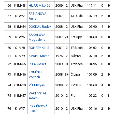
66
K1M/53
HILAR Mikoláš
2009
2
USK Pha
117.11
0
104.
FABIANOVÁ
67
C1W/2
2007
1
TJ Dukla
107.19
2
104.
Anna
68
K1M/54
DOČKAL Radek
2008
2
USK Pha
105.90
4
104.
SAKALOVÁ
69
K1W/6
2007
2+
Kralupy
104.60
0
106.
Magdaléna
70
C1M/8
BOHATÝ Karel
2001
2
Třebech.
104.62
0
109.
71
C1M/9
KVAPIL Martin
1976
2
Sláv.KV
107.18
2
104.
72
K1M/55
RUSZ Josef
2009
3+
Třebech.
104.95
0
106.
KOMÍNEK
73
K1M/56
2008
3+
Č.Lípa
107.09
2
104.
Vojtěch
74
C1M/10
VÍT Matyáš
2009
2
KVS HK
104.69
4
102.
ZACHYSTAL
75
K1M/57
2010
2
Frol
105.22
0
110.
Adam
PODUŠKOVÁ
76
K1W/7
2010
2
USK Pha
107.16
2
105.
Julie