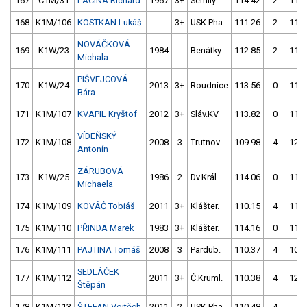
167
C1M/31
LACINA Richard
1967
3+
Semily
114.42
2
113.
168
K1M/106
KOSTKAN Lukáš
3+
USK Pha
111.26
2
119.
NOVÁČKOVÁ
169
K1W/23
1984
Benátky
112.85
2
113.
Michala
PIŠVEJCOVÁ
170
K1W/24
2013
3+
Roudnice
113.56
0
111.
Bára
171
K1M/107
KVAPIL Kryštof
2012
3+
Sláv.KV
113.82
0
113.
VÍDEŇSKÝ
172
K1M/108
2008
3
Trutnov
109.98
4
120.
Antonín
ZÁRUBOVÁ
173
K1W/25
1986
2
Dv.Král.
114.06
0
113.
Michaela
174
K1M/109
KOVÁČ Tobiáš
2011
3+
Klášter.
110.15
4
113.
175
K1M/110
PŘINDA Marek
1983
3+
Klášter.
114.16
0
112.
176
K1M/111
PAJTINA Tomáš
2008
3
Pardub.
110.37
4
109.
SEDLÁČEK
177
K1M/112
2011
3+
Č.Kruml.
110.38
4
123.
Štěpán
178
K1M/113
ŠTEFAN Vojtěch
2011
2
USK Pha
110.48
4
4.