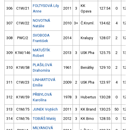
FOLTYSOVÁ Lily
KK
306
C1W/21
2011
3
127.54
0
129.
Anne
Opava
NOVOTNÁ
307
C1W/22
2010
3+
Č.Kruml.
134.62
4
125.
Natálie
SVOBODA
308
PWC/2
2014
Kralupy
128.07
2
125.
František
MATUŠTÍK
309
K1M/146
2013
3
USK Pha
125.75
2
139.
Robert
PLAŠILOVÁ
310
K1W/58
1961
Benátky
129.10
2
127.
Drahomíra
LINHARTOVÁ
311
C1W/23
2009
2
USK Pha
123.97
4
139.
Emílie
PŘIBYLOVÁ
312
K1W/59
1978
3
Hubertus
130.28
0
128.
Karolína
313
C1M/75
JUNEK Vojtěch
2011
3
KK Brand
130.25
50
126.
314
C1M/76
TOBIÁŠ Matěj
2012
3
KK Brno
128.55
0
128.
MILYANOVÁ