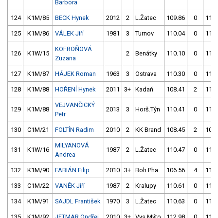
Barbora
124
K1M/85
BECK Hynek
2012
2
L.Žatec
109.86
0
110.
125
K1M/86
VÁLEK Jiří
1981
3
Turnov
110.04
0
115.
KOFROŇOVÁ
126
K1W/15
2
Benátky
110.10
0
112.
Zuzana
127
K1M/87
HÁJEK Roman
1963
3
Ostrava
110.30
0
114.
128
K1M/88
HOŘENÍ Hynek
2011
3+
Kadaň
108.41
2
110.
VEJVANČICKÝ
129
K1M/88
2013
3
Horš.Týn
110.41
0
119.
Petr
130
C1M/21
FOLTÍN Radim
2010
2
KK Brand
108.45
2
105.
MILYANOVÁ
131
K1W/16
1987
2
L.Žatec
110.47
0
111.
Andrea
132
K1M/90
FABIÁN Filip
2010
3+
Boh.Pha
106.56
4
115.
133
C1M/22
VANĚK Jiří
1987
2
Kralupy
110.61
0
110.
134
K1M/91
SAJDL František
1970
3
L.Žatec
110.63
0
111.
135
K1M/92
JETMAR Ondřej
2010
3+
Vys.Mýto
112.98
0
110.