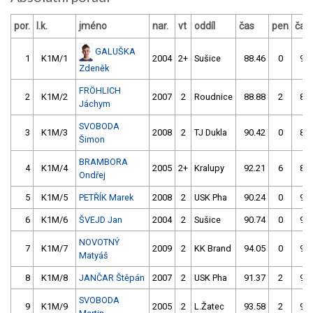
por.
l.k.
jméno
nar.
vt
oddíl
čas
pen
čas
GALUŠKA
1
K1M/1
2004
2+
Sušice
88.46
0
90.
Zdeněk
FRÖHLICH
2
K1M/2
2007
2
Roudnice
88.88
2
89.
Jáchym
SVOBODA
3
K1M/3
2008
2
TJ Dukla
90.42
0
89.
Šimon
BRAMBORA
4
K1M/4
2005
2+
Kralupy
92.21
6
89.
Ondřej
5
K1M/5
PETŘÍK Marek
2008
2
USK Pha
90.24
0
90.
6
K1M/6
ŠVEJD Jan
2004
2
Sušice
90.74
0
93.
NOVOTNÝ
7
K1M/7
2009
2
KK Brand
94.05
0
92.
Matyáš
8
K1M/8
JANČAR Štěpán
2007
2
USK Pha
91.37
2
92.
SVOBODA
9
K1M/9
2005
2
L.Žatec
93.58
2
93.