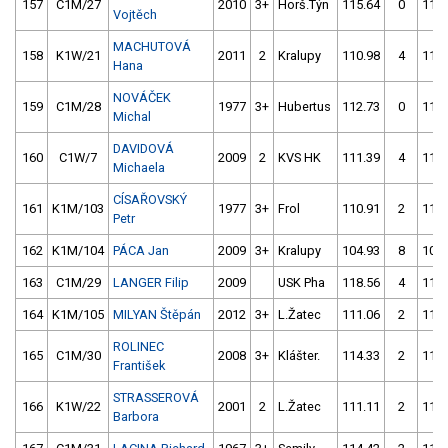
157
C1M/27
2010
3+
Horš.Týn
115.64
0
112.
Vojtěch
MACHUTOVÁ
158
K1W/21
2011
2
Kralupy
110.98
4
110.
Hana
NOVÁČEK
159
C1M/28
1977
3+
Hubertus
112.73
0
114.
Michal
DAVIDOVÁ
160
C1W/7
2009
2
KVS HK
111.39
4
110.
Michaela
CÍSAŘOVSKÝ
161
K1M/103
1977
3+
Frol
110.91
2
115.
Petr
162
K1M/104
PÁCA Jan
2009
3+
Kralupy
104.93
8
109.
163
C1M/29
LANGER Filip
2009
USK Pha
118.56
4
113.
164
K1M/105
MILYAN Štěpán
2012
3+
L.Žatec
111.06
2
115.
ROLINEC
165
C1M/30
2008
3+
Klášter.
114.33
2
113.
František
STRASSEROVÁ
166
K1W/22
2001
2
L.Žatec
111.11
2
117.
Barbora