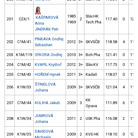
1985
Sláv.HK
KAŠPAROVÁ
201
C2X/1
2
117.40
0
127.
1969
Tech.Pha
Anna
JINDRÁK Petr
PINKAVA Ondřej
202
C1M/41
2012
3+
SKVSČB
118.58
4
117.
Sebastian
203
K1M/119
SÝKORA Ondřej
2010
3+
Boh.Pha
121.41
0
115.
204
C1M/42
KVAPIL Kryštof
2012
3+
Sláv.KV
117.75
0
119.
205
C1M/43
HOŘENÍ Hynek
2011
3+
Kadaň
118.07
0
115.
ŠTINDLOVÁ
206
K1W/33
2009
3+
SKVSČB
121.04
4
117.
Johana
KK
207
C1M/44
KULIHA Jakub
2009
3
111.89
6
114.
Opava
JUMROVÁ
208
K1W/34
2011
2
USK Pha
116.08
2
117.
Johana
DAVIDOVÁ
209
K1W/35
2009
2
KVS HK
118.10
0
121.
Michaela