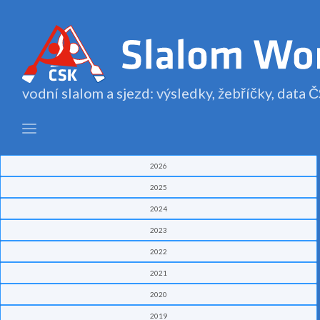
vodní slalom a sjezd: výsledky, žebříčky, data
2026
2025
2024
2023
2022
2021
2020
2019