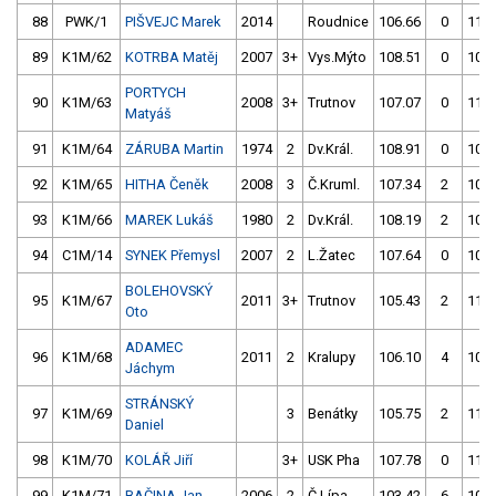
88
PWK/1
PIŠVEJC Marek
2014
Roudnice
106.66
0
110.
89
K1M/62
KOTRBA Matěj
2007
3+
Vys.Mýto
108.51
0
106.
PORTYCH
90
K1M/63
2008
3+
Trutnov
107.07
0
110.
Matyáš
91
K1M/64
ZÁRUBA Martin
1974
2
Dv.Král.
108.91
0
107.
92
K1M/65
HITHA Čeněk
2008
3
Č.Kruml.
107.34
2
105.
93
K1M/66
MAREK Lukáš
1980
2
Dv.Král.
108.19
2
107.
94
C1M/14
SYNEK Přemysl
2007
2
L.Žatec
107.64
0
105.
BOLEHOVSKÝ
95
K1M/67
2011
3+
Trutnov
105.43
2
112.
Oto
ADAMEC
96
K1M/68
2011
2
Kralupy
106.10
4
105.
Jáchym
STRÁNSKÝ
97
K1M/69
3
Benátky
105.75
2
112.
Daniel
98
K1M/70
KOLÁŘ Jiří
3+
USK Pha
107.78
0
111.
99
K1M/71
BAČINA Jan
2006
2
Č.Lípa
103.42
6
105.