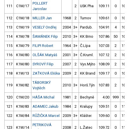
POLLERT
111
C1M/17
2
USK Pha
109.11
0
108.
Jaroslav
112
C1M/18
MILLER Jan
1968
2
Turnov
109.61
0
108.
113
C1M/19
VESELÝ Ondřej
2004
3+
Pardub.
104.91
4
105.
114
K1M/78
ŠAMÁNEK Filip
2010
3+
KK Brno
107.86
50
109.
115
K1M/79
FILIPI Robert
1964
3+
Č.Lípa
107.03
2
111.
116
K1M/80
OLŠÁK Matyáš
2001
3+
Č.Kruml.
107.12
2
107.
117
K1M/80
SYROVÝ Filip
2007
2
Vys.Mýto
108.09
2
107.
118
K1W/13
ZAŤKOVÁ Eliška
2009
2
KK Brand
109.17
0
109.
TÁBORSKÝ
119
K1M/82
2010
3+
Horš.Týn
107.83
2
109.
Vojtěch
120
C1M/20
HÁŠA Michal
1981
2
Bechyně
4.00
999
109.
121
K1M/83
ADAMEC Jakub
1984
2
Kralupy
109.51
0
111.
122
K1M/84
RŮŽIČKA Marcel
2009
3+
Klášter.
109.60
0
111.
PETRIKOVÁ
123
K1W/14
2008
2
L.Žatec
109.72
0
113.