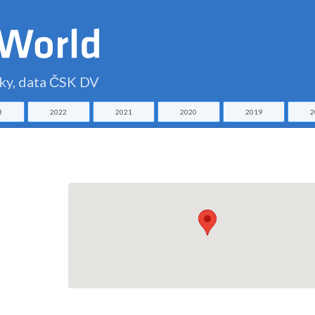
čky, data ČSK DV
3
2022
2021
2020
2019
2