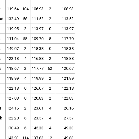
a
119.64
104
106.93
2
108.93
nd
132.49
58
111.52
2
113.52
.
119.95
2
113.97
0
113.97
a
111.04
58
109.70
8
117.70
a
149.07
2
118.38
0
118.38
a
122.18
4
116.88
2
118.88
a
118.67
2
117.77
62
120.67
y
118.99
4
119.99
2
121.99
c
122.18
0
126.07
2
122.18
K
127.08
0
120.83
2
122.83
a
124.16
2
123.61
4
126.16
k
122.28
6
123.57
4
127.57
y
170.49
6
145.33
4
149.33
y
143.93
114
137.83
12
149.83