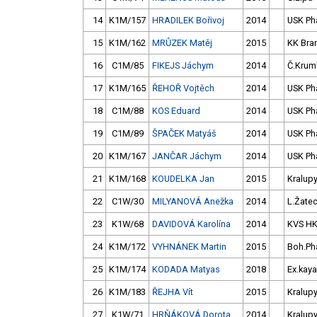
14
K1M/157
HRADILEK Bořivoj
2014
USK Ph
15
K1M/162
MRŮZEK Matěj
2015
KK Bra
16
C1M/85
FIKEJS Jáchym
2014
Č.Kruml
17
K1M/165
ŘEHOŘ Vojtěch
2014
USK Ph
18
C1M/88
KOS Eduard
2014
USK Ph
19
C1M/89
ŠPAČEK Matyáš
2014
USK Ph
20
K1M/167
JANČAR Jáchym
2014
USK Ph
21
K1M/168
KOUDELKA Jan
2015
Kralup
22
C1W/30
MILYANOVÁ Anežka
2014
L.Žate
23
K1W/68
DAVIDOVÁ Karolína
2014
KVS H
24
K1M/172
VYHNÁNEK Martin
2015
Boh.Ph
25
K1M/174
KODADA Matyas
2018
Ex.kaya
26
K1M/183
ŘEJHA Vít
2015
Kralup
27
K1W/71
HRŇÁKOVÁ Dorota
2014
Kralup