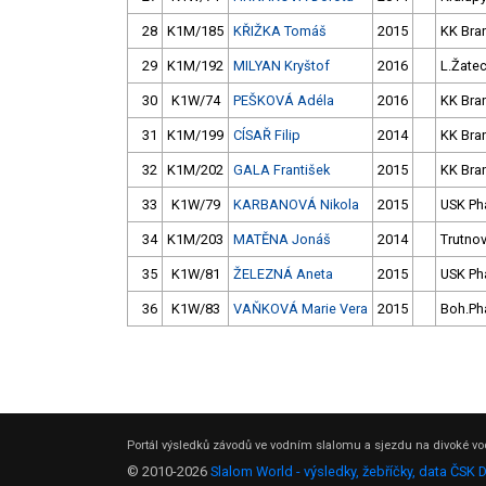
28
K1M/185
KŘIŽKA Tomáš
2015
KK Bra
29
K1M/192
MILYAN Kryštof
2016
L.Žate
30
K1W/74
PEŠKOVÁ Adéla
2016
KK Bra
31
K1M/199
CÍSAŘ Filip
2014
KK Bra
32
K1M/202
GALA František
2015
KK Bra
33
K1W/79
KARBANOVÁ Nikola
2015
USK Ph
34
K1M/203
MATĚNA Jonáš
2014
Trutno
35
K1W/81
ŽELEZNÁ Aneta
2015
USK Ph
36
K1W/83
VAŇKOVÁ Marie Vera
2015
Boh.Ph
Portál výsledků závodů ve vodním slalomu a sjezdu na divoké vod
© 2010-2026
Slalom World - výsledky, žebříčky, data ČSK 