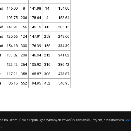
nd
146.00
8
141.98
14
154.00
c
193.75
206
178.64
4
182.64
nd
141.91
156
145.15
60
205.15
nd
125.66
124
147.91
258
249.66
nd
154.18
300
176.39
158
334.39
a
133.82
208
146.04
212
341.82
v
122.42
264
105.92
316
386.42
a
117.21
358
165.87
308
473.87
a
85.15
552
94.95
452
546.95
ě na území České republiky a vybraných závodů v zahraničí. Projekt je vlastnictvím
ČSK
DV