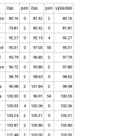
čas
pen
čas
pen
výsledek
ce
80.16
0
81.32
2
80.16
y
79.81
2
83.32
0
81.81
y
92.27
0
92.15
4
92.27
nd
95.31
0
97.03
50
95.31
.
95.79
2
96.83
2
97.79
ce
96.72
0
95.80
2
97.80
c
98.79
2
98.65
0
98.65
a
96.98
2
101.84
2
98.98
a
100.55
0
96.91
54
100.55
100.33
4
102.06
0
102.06
y
103.24
2
103.31
0
103.31
y
103.87
2
103.80
0
103.80
112.48
2
105.03
0
105.03