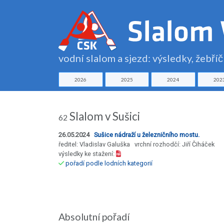
vodní slalom a sjezd: výsledky, žebří
2026
2025
2024
202
Slalom v Sušici
62
26.05.2024
Sušice nádraží u železničního mostu.
ředitel: Vladislav Galuška vrchní rozhodčí: Jiří Čiháček
výsledky ke stažení:
pořadí podle lodních kategorií
Absolutní pořadí