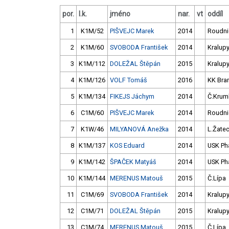
por.
l.k.
jméno
nar.
vt
oddíl
1
K1M/52
PIŠVEJC Marek
2014
Roudni
2
K1M/60
SVOBODA František
2014
Kralup
3
K1M/112
DOLEŽAL Štěpán
2015
Kralup
4
K1M/126
VOLF Tomáš
2016
KK Bra
5
K1M/134
FIKEJS Jáchym
2014
Č.Kruml
6
C1M/60
PIŠVEJC Marek
2014
Roudni
7
K1W/46
MILYANOVÁ Anežka
2014
L.Žate
8
K1M/137
KOS Eduard
2014
USK Ph
9
K1M/142
ŠPAČEK Matyáš
2014
USK Ph
10
K1M/144
MERENUS Matouš
2015
Č.Lípa
11
C1M/69
SVOBODA František
2014
Kralup
12
C1M/71
DOLEŽAL Štěpán
2015
Kralup
13
C1M/74
MERENUS Matouš
2015
Č.Lípa