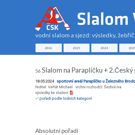
vodní slalom a sjezd: výsledky, žebří
2026
2025
2024
202
Slalom na Paraplíčku + 2.Český
56
18.05.2024
sportovní areál Paraplíčko u Železného Brod
ředitel: Veřtát Michael vrchní rozhodčí: Šedivá Iva
výsledky ke stažení:
pořadí podle lodních kategorií
Absolutní pořadí