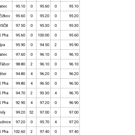
atec
95.10
0
95.60
0
95.10
Žižkov
95.60
0
95.20
0
95.20
VSČB
97.50
0
95.30
0
95.30
K Pha
95.60
0
100.00
0
95.60
ípa
95.90
0
94.50
2
95.90
atec
97.60
0
96.10
0
96.10
 Tábor
98.80
2
96.10
0
96.10
šter.
94.80
4
96.20
0
96.20
K Pha
99.80
4
96.50
0
96.50
K Pha
94.70
2
93.30
4
96.70
K Pha
92.90
4
97.20
0
96.90
ily
99.20
52
97.00
0
97.00
udnice
97.20
0
95.70
4
97.20
K Pha
102.60
2
97.40
0
97.40