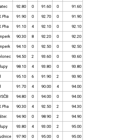
atec
92.80
0
91.60
0
91.60
K Pha
91.90
0
92.70
0
91.90
K Pha
91.10
4
92.10
0
92.10
mperk
90.30
8
92.20
0
92.20
mperk
94.10
0
92.50
0
92.50
blonec
94.50
2
93.60
0
93.60
lupy
98.10
4
93.80
0
93.80
l
95.10
6
91.90
2
93.90
l
91.70
4
90.00
4
94.00
VSČB
94.80
0
94.00
0
94.00
K Pha
90.30
4
92.50
2
94.30
šter.
94.90
0
98.90
2
94.90
lupy
93.80
4
93.00
2
95.00
udnice
97.90
0
95.00
0
95.00