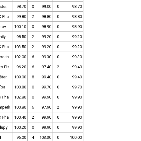
šter.
98.70
0
99.00
0
98.70
K Pha
99.80
2
98.80
0
98.80
nov
100.10
0
98.90
0
98.90
ily
98.50
2
99.20
0
99.20
K Pha
103.50
2
99.20
0
99.20
bech.
102.00
6
99.30
0
99.30
o Plz
96.20
6
97.40
2
99.40
šter.
109.00
8
99.40
0
99.40
ípa
100.80
0
99.70
0
99.70
K Pha
102.80
0
99.90
0
99.90
mperk
100.80
6
97.90
2
99.90
K Pha
100.40
2
99.90
0
99.90
lupy
100.20
0
99.90
0
99.90
l
96.00
4
103.30
0
100.00