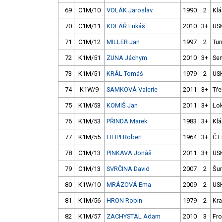
69
C1M/10
VOLÁK Jaroslav
1990
2
Klá
70
C1M/11
KOLÁŘ Lukáš
2010
3+
US
71
C1M/12
MILLER Jan
1997
2
Tur
72
K1M/51
ZUNA Jáchym
2010
3+
Sem
73
K1M/51
KRÁL Tomáš
1979
2
US
74
K1W/9
SAMKOVÁ Valerie
2011
3+
Tře
75
K1M/53
KOMIŠ Jan
2011
3+
Lok
76
K1M/53
PŘINDA Marek
1983
3+
Klá
77
K1M/55
FILIPI Robert
1964
3+
Č.L
78
C1M/13
PINKAVA Jonáš
2011
3+
US
79
C1M/13
SVRČINA David
2007
2
Šu
80
K1W/10
MRÁZOVÁ Ema
2009
2
US
81
K1M/56
HRON Robin
1979
2
Kra
82
K1M/57
ZACHYSTAL Adam
2010
3
Fro