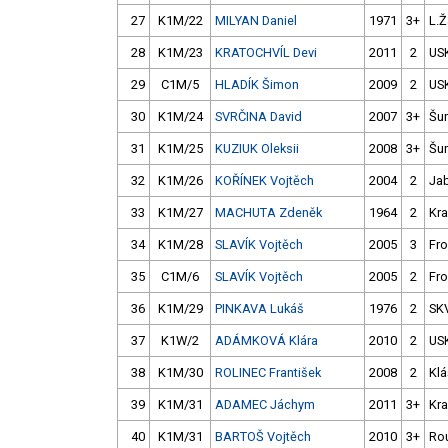
27
K1M/22
MILYAN Daniel
1971
3+
L.Ž
28
K1M/23
KRATOCHVÍL Devi
2011
2
US
29
C1M/5
HLADÍK Šimon
2009
2
US
30
K1M/24
SVRČINA David
2007
3+
Šu
31
K1M/25
KUZIUK Oleksii
2008
3+
Šu
32
K1M/26
KOŘÍNEK Vojtěch
2004
2
Ja
33
K1M/27
MACHUTA Zdeněk
1964
2
Kra
34
K1M/28
SLAVÍK Vojtěch
2005
3
Fro
35
C1M/6
SLAVÍK Vojtěch
2005
2
Fro
36
K1M/29
PINKAVA Lukáš
1976
2
SK
37
K1W/2
ADÁMKOVÁ Klára
2010
2
US
38
K1M/30
ROLINEC František
2008
2
Klá
39
K1M/31
ADAMEC Jáchym
2011
3+
Kra
40
K1M/31
BARTOŠ Vojtěch
2010
3+
Ro