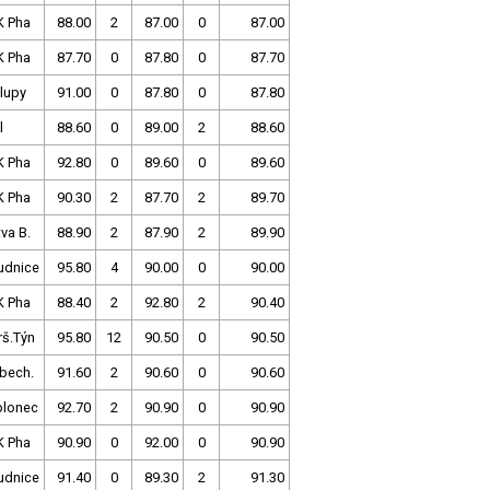
K Pha
88.00
2
87.00
0
87.00
K Pha
87.70
0
87.80
0
87.70
lupy
91.00
0
87.80
0
87.80
l
88.60
0
89.00
2
88.60
K Pha
92.80
0
89.60
0
89.60
K Pha
90.30
2
87.70
2
89.70
va B.
88.90
2
87.90
2
89.90
udnice
95.80
4
90.00
0
90.00
K Pha
88.40
2
92.80
2
90.40
rš.Týn
95.80
12
90.50
0
90.50
bech.
91.60
2
90.60
0
90.60
blonec
92.70
2
90.90
0
90.90
K Pha
90.90
0
92.00
0
90.90
udnice
91.40
0
89.30
2
91.30