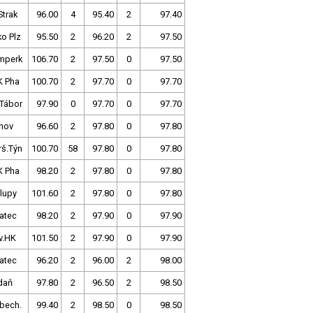
Strak
96.00
4
95.40
2
97.40
o Plz
95.50
2
96.20
2
97.50
mperk
106.70
2
97.50
0
97.50
K Pha
100.70
2
97.70
0
97.70
 Tábor
97.90
0
97.70
0
97.70
nov
96.60
2
97.80
0
97.80
rš.Týn
100.70
58
97.80
0
97.80
K Pha
98.20
2
97.80
0
97.80
lupy
101.60
2
97.80
0
97.80
atec
98.20
2
97.90
0
97.90
v.HK
101.50
2
97.90
0
97.90
atec
96.20
2
96.00
2
98.00
daň
97.80
2
96.50
2
98.50
bech.
99.40
2
98.50
0
98.50