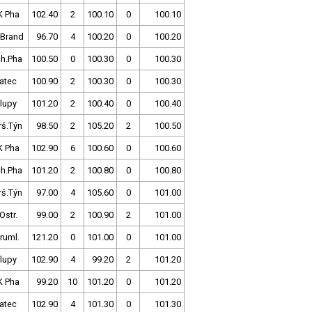
K Pha
102.40
2
100.10
0
100.10
 Brand
96.70
4
100.20
0
100.20
ch.Pha
100.50
0
100.30
0
100.30
atec
100.90
2
100.30
0
100.30
lupy
101.20
2
100.40
0
100.40
rš.Týn
98.50
2
105.20
2
100.50
K Pha
102.90
6
100.60
0
100.60
ch.Pha
101.20
2
100.80
0
100.80
rš.Týn
97.00
4
105.60
0
101.00
Ostr.
99.00
2
100.90
2
101.00
ruml.
121.20
0
101.00
0
101.00
lupy
102.90
4
99.20
2
101.20
K Pha
99.20
10
101.20
0
101.20
atec
102.90
4
101.30
0
101.30