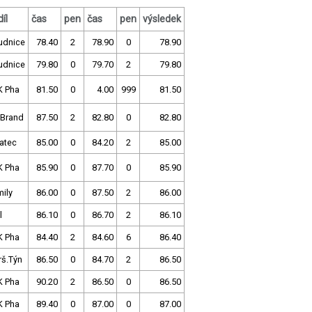
íl
čas
pen
čas
pen
výsledek
udnice
78.40
2
78.90
0
78.90
udnice
79.80
0
79.70
2
79.80
K Pha
81.50
0
4.00
999
81.50
 Brand
87.50
2
82.80
0
82.80
atec
85.00
0
84.20
2
85.00
K Pha
85.90
0
87.70
0
85.90
ily
86.00
0
87.50
2
86.00
l
86.10
0
86.70
2
86.10
K Pha
84.40
2
84.60
6
86.40
rš.Týn
86.50
0
84.70
2
86.50
K Pha
90.20
2
86.50
0
86.50
K Pha
89.40
0
87.00
0
87.00