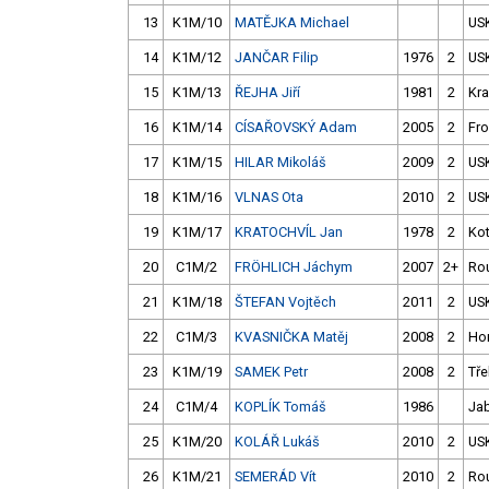
13
K1M/10
MATĚJKA Michael
US
14
K1M/12
JANČAR Filip
1976
2
US
15
K1M/13
ŘEJHA Jiří
1981
2
Kra
16
K1M/14
CÍSAŘOVSKÝ Adam
2005
2
Fro
17
K1M/15
HILAR Mikoláš
2009
2
US
18
K1M/16
VLNAS Ota
2010
2
US
19
K1M/17
KRATOCHVÍL Jan
1978
2
Kot
20
C1M/2
FRÖHLICH Jáchym
2007
2+
Ro
21
K1M/18
ŠTEFAN Vojtěch
2011
2
US
22
C1M/3
KVASNIČKA Matěj
2008
2
Ho
23
K1M/19
SAMEK Petr
2008
2
Tře
24
C1M/4
KOPLÍK Tomáš
1986
Ja
25
K1M/20
KOLÁŘ Lukáš
2010
2
US
26
K1M/21
SEMERÁD Vít
2010
2
Ro