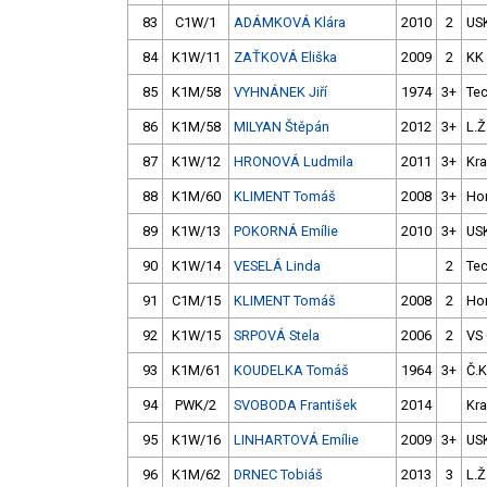
83
C1W/1
ADÁMKOVÁ Klára
2010
2
US
84
K1W/11
ZAŤKOVÁ Eliška
2009
2
KK
85
K1M/58
VYHNÁNEK Jiří
1974
3+
Te
86
K1M/58
MILYAN Štěpán
2012
3+
L.Ž
87
K1W/12
HRONOVÁ Ludmila
2011
3+
Kra
88
K1M/60
KLIMENT Tomáš
2008
3+
Ho
89
K1W/13
POKORNÁ Emílie
2010
3+
US
90
K1W/14
VESELÁ Linda
2
Te
91
C1M/15
KLIMENT Tomáš
2008
2
Ho
92
K1W/15
SRPOVÁ Stela
2006
2
VS 
93
K1M/61
KOUDELKA Tomáš
1964
3+
Č.K
94
PWK/2
SVOBODA František
2014
Kra
95
K1W/16
LINHARTOVÁ Emílie
2009
3+
US
96
K1M/62
DRNEC Tobiáš
2013
3
L.Ž