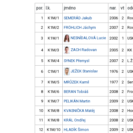
por.
l.k.
jméno
nar.
vt
odd
1
K1M/1
SEMERÁD Jakub
2006
2
Ro
2
K1M/2
FRÖHLICH Jáchym
2007
2
Ro
NESNÍDALOVÁ Lucie
3
K1W/1
2002
1
US
ZACH Radovan
4
K1M/3
2005
2
KK
5
K1M/4
SYNEK Přemysl
2007
2
L.Ž
JEŽEK Stanislav
6
C1M/1
1976
2
US
7
K1M/5
MRŮZEK Kamil
1977
2
Sem
8
K1M/6
BERAN Tobiáš
2008
2
Fro
9
K1M/7
PELIKÁN Martin
2009
2
US
10
K1M/8
KVASNIČKA Matěj
2008
2
Ho
11
K1M/8
KRÁL Ondřej
2008
2
US
12
K1M/10
HLADÍK Šimon
2009
2
US