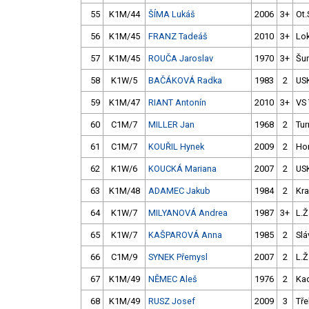
55
K1M/44
ŠÍMA Lukáš
2006
3+
Ot.
56
K1M/45
FRANZ Tadeáš
2010
3+
Lok
57
K1M/45
ROUČA Jaroslav
1970
3+
Šu
58
K1W/5
BAČÁKOVÁ Radka
1983
2
US
59
K1M/47
RIANT Antonín
2010
3+
VS
60
C1M/7
MILLER Jan
1968
2
Tur
61
C1M/7
KOUŘIL Hynek
2009
2
Ho
62
K1W/6
KOUCKÁ Mariana
2007
2
US
63
K1M/48
ADAMEC Jakub
1984
2
Kra
64
K1W/7
MILYANOVÁ Andrea
1987
3+
L.Ž
65
K1W/7
KAŠPAROVÁ Anna
1985
2
Slá
66
C1M/9
SYNEK Přemysl
2007
2
L.Ž
67
K1M/49
NĚMEC Aleš
1976
2
Ka
68
K1M/49
RUSZ Josef
2009
3
Tře