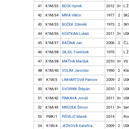
41
K1M/33
BECK Hynek
2012
3+
L.Ž
42
K1M/34
MÍKA Viktor
1977
2
SK
43
K1M/35
BOČEK Zdeněk
1975
2
SK
44
K1M/36
KOSTKAN Lukáš
2011
3+
US
45
K1M/37
BAČINA Jan
2006
2
Č.L
46
K1M/38
SAJDL František
1970
L.Ž
47
K1M/38
MAŤHA Marduk
2010
3+
VS
48
K1M/40
VOLÁK Jaroslav
1990
2
Klá
49
K1W/3
LINHARTOVÁ Patricie
2009
2
US
50
K1M/41
DVORNÍK Štěpán
2010
2
US
51
K1M/42
PINKAVA Jonáš
2011
3+
US
52
K1M/43
MRŮZEK Šimon
2011
3+
Sem
53
PWK/1
PIŠVEJC Marek
2014
Ro
54
K1W/4
JEŽKOVÁ Kateřina
2009
2
US