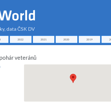
čky, data ČSK DV
3
2022
2021
2020
2019
2
 pohár veteránů
u