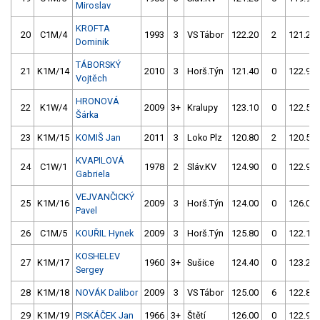
Miroslav
KROFTA
20
C1M/4
1993
3
VS Tábor
122.20
2
121.20
Dominik
TÁBORSKÝ
21
K1M/14
2010
3
Horš.Týn
121.40
0
122.90
Vojtěch
HRONOVÁ
22
K1W/4
2009
3+
Kralupy
123.10
0
122.50
Šárka
23
K1M/15
KOMIŠ Jan
2011
3
Loko Plz
120.80
2
120.50
KVAPILOVÁ
24
C1W/1
1978
2
Sláv.KV
124.90
0
122.90
Gabriela
VEJVANČICKÝ
25
K1M/16
2009
3
Horš.Týn
124.00
0
126.00
Pavel
26
C1M/5
KOUŘIL Hynek
2009
3
Horš.Týn
125.80
0
122.10
KOSHELEV
27
K1M/17
1960
3+
Sušice
124.40
0
123.20
Sergey
28
K1M/18
NOVÁK Dalibor
2009
3
VS Tábor
125.00
6
122.80
29
K1M/19
PISKÁČEK Jan
1966
3+
Štětí
126.00
0
122.90