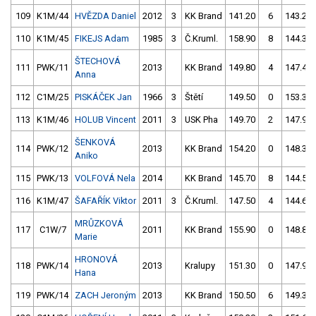
109
K1M/44
HVĚZDA Daniel
2012
3
KK Brand
141.20
6
143.20
110
K1M/45
FIKEJS Adam
1985
3
Č.Kruml.
158.90
8
144.30
ŠTECHOVÁ
111
PWK/11
2013
KK Brand
149.80
4
147.40
Anna
112
C1M/25
PISKÁČEK Jan
1966
3
Štětí
149.50
0
153.30
113
K1M/46
HOLUB Vincent
2011
3
USK Pha
149.70
2
147.90
ŠENKOVÁ
114
PWK/12
2013
KK Brand
154.20
0
148.30
Aniko
115
PWK/13
VOLFOVÁ Nela
2014
KK Brand
145.70
8
144.50
116
K1M/47
ŠAFAŘÍK Viktor
2011
3
Č.Kruml.
147.50
4
144.60
MRŮZKOVÁ
117
C1W/7
2011
KK Brand
155.90
0
148.80
Marie
HRONOVÁ
118
PWK/14
2013
Kralupy
151.30
0
147.90
Hana
119
PWK/14
ZACH Jeroným
2013
KK Brand
150.50
6
149.30