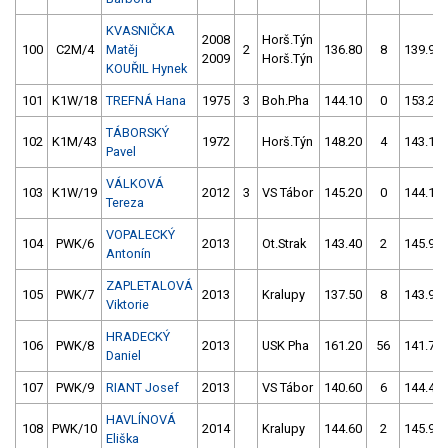
KVASNIČKA
2008
Horš.Týn
100
C2M/4
Matěj
2
136.80
8
139.90
2009
Horš.Týn
KOUŘIL Hynek
101
K1W/18
TREFNÁ Hana
1975
3
Boh.Pha
144.10
0
153.20
TÁBORSKÝ
102
K1M/43
1972
Horš.Týn
148.20
4
143.10
Pavel
VÁLKOVÁ
103
K1W/19
2012
3
VS Tábor
145.20
0
144.10
Tereza
VOPALECKÝ
104
PWK/6
2013
Ot.Strak
143.40
2
145.90
Antonín
ZAPLETALOVÁ
105
PWK/7
2013
Kralupy
137.50
8
143.90
Viktorie
HRADECKÝ
106
PWK/8
2013
USK Pha
161.20
56
141.70
Daniel
107
PWK/9
RIANT Josef
2013
VS Tábor
140.60
6
144.40
HAVLÍNOVÁ
108
PWK/10
2014
Kralupy
144.60
2
145.90
Eliška