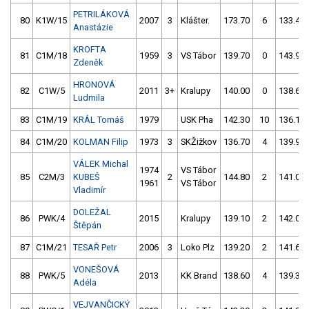
PETRILÁKOVÁ
80
K1W/15
2007
3
Klášter.
173.70
6
133.40
Anastázie
KROFTA
81
C1M/18
1959
3
VS Tábor
139.70
0
143.90
Zdeněk
HRONOVÁ
82
C1W/5
2011
3+
Kralupy
140.00
0
138.60
Ludmila
83
C1M/19
KRÁL Tomáš
1979
USK Pha
142.30
10
136.10
84
C1M/20
KOLMAN Filip
1973
3
SKŽižkov
136.70
4
139.90
VÁLEK Michal
1974
VS Tábor
85
C2M/3
KUBEŠ
2
144.80
2
141.00
1961
VS Tábor
Vladimír
DOLEŽAL
86
PWK/4
2015
Kralupy
139.10
2
142.00
Štěpán
87
C1M/21
TESAŘ Petr
2006
3
Loko Plz
139.20
2
141.60
VONEŠOVÁ
88
PWK/5
2013
KK Brand
138.60
4
139.30
Adéla
VEJVANČICKÝ