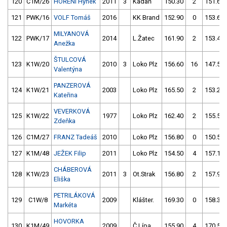
120
C1M/26
HOŘENÍ Hynek
2011
3
Kadaň
150.30
2
151.60
121
PWK/16
VOLF Tomáš
2016
KK Brand
152.90
0
153.60
MILYANOVÁ
122
PWK/17
2014
L.Žatec
161.90
2
153.40
Anežka
ŠTULCOVÁ
123
K1W/20
2010
3
Loko Plz
156.60
16
147.50
Valentýna
PANZEROVÁ
124
K1W/21
2003
Loko Plz
165.50
2
153.20
Kateřina
VEVERKOVÁ
125
K1W/22
1977
Loko Plz
162.40
2
155.50
Zdeňka
126
C1M/27
FRANZ Tadeáš
2010
Loko Plz
156.80
0
150.50
127
K1M/48
JEŽEK Filip
2011
Loko Plz
154.50
4
157.10
CHÁBEROVÁ
128
K1W/23
2011
3
Ot.Strak
156.80
2
157.90
Eliška
PETRILÁKOVÁ
129
C1W/8
2009
Klášter.
169.30
0
158.30
Markéta
HOVORKA
130
K1M/49
2009
Č.Lípa
155.90
4
170.50