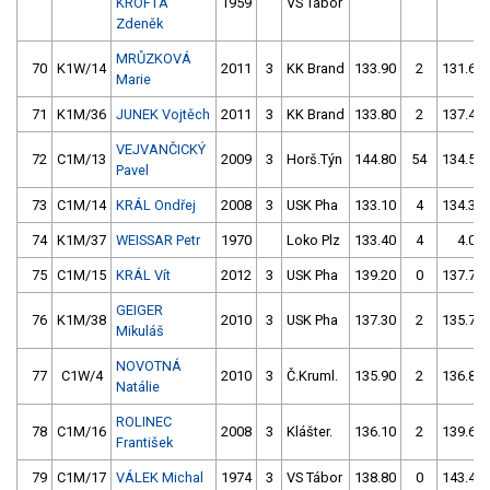
KROFTA
1959
VS Tábor
Zdeněk
MRŮZKOVÁ
70
K1W/14
2011
3
KK Brand
133.90
2
131.60
Marie
71
K1M/36
JUNEK Vojtěch
2011
3
KK Brand
133.80
2
137.40
VEJVANČICKÝ
72
C1M/13
2009
3
Horš.Týn
144.80
54
134.50
Pavel
73
C1M/14
KRÁL Ondřej
2008
3
USK Pha
133.10
4
134.30
74
K1M/37
WEISSAR Petr
1970
Loko Plz
133.40
4
4.00
75
C1M/15
KRÁL Vít
2012
3
USK Pha
139.20
0
137.70
GEIGER
76
K1M/38
2010
3
USK Pha
137.30
2
135.70
Mikuláš
NOVOTNÁ
77
C1W/4
2010
3
Č.Kruml.
135.90
2
136.80
Natálie
ROLINEC
78
C1M/16
2008
3
Klášter.
136.10
2
139.60
František
79
C1M/17
VÁLEK Michal
1974
3
VS Tábor
138.80
0
143.40