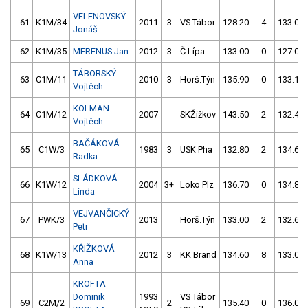
VELENOVSKÝ
61
K1M/34
2011
3
VS Tábor
128.20
4
133.00
Jonáš
62
K1M/35
MERENUS Jan
2012
3
Č.Lípa
133.00
0
127.00
TÁBORSKÝ
63
C1M/11
2010
3
Horš.Týn
135.90
0
133.10
Vojtěch
KOLMAN
64
C1M/12
2007
SKŽižkov
143.50
2
132.40
Vojtěch
BAČÁKOVÁ
65
C1W/3
1983
3
USK Pha
132.80
2
134.60
Radka
SLÁDKOVÁ
66
K1W/12
2004
3+
Loko Plz
136.70
0
134.80
Linda
VEJVANČICKÝ
67
PWK/3
2013
Horš.Týn
133.00
2
132.60
Petr
KŘIŽKOVÁ
68
K1W/13
2012
3
KK Brand
134.60
8
133.00
Anna
KROFTA
Dominik
1993
VS Tábor
69
C2M/2
2
135.40
0
136.00