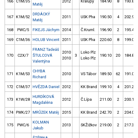
166
C1M/35
2012
Kralupy
184.90
8
193.80
Matěj
DRDÁCKÝ
167
K1M/52
2011
USK Pha
190.50
4
202.90
Matěj
168
PWC/5
FIKEJS Jáchym
2014
Č.Kruml.
196.90
2
195.40
169
C1M/36
HOLUB Vincent
2011
USK Pha
220.60
8
199.00
FRANZ Tadeáš
2010
Loko Plz
170
C2X/7
ŠTULCOVÁ
3
190.10
20
184.80
2010
Loko Plz
Valentýna
CHYBA
171
K1M/53
2010
VS Tábor
189.50
62
191.00
Richard
172
C1M/37
HVĚZDA Daniel
2012
KK Brand
199.10
4
201.20
HURDÍKOVÁ
173
K1W/28
2012
Č.Lípa
211.00
2
200.10
Magdaléna
174
PWK/27
MRŮZEK Matěj
2015
KK Brand
242.70
2
204.00
KOLMAN
175
PWC/6
2013
SKŽižkov
219.00
2
217.30
Jakub
ŠTĚPINA