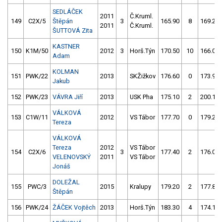
SEDLÁČEK
2011
Č.Kruml.
149
C2X/5
Štěpán
3
165.90
8
169.20
2011
Č.Kruml.
ŠUTTOVÁ Zita
KASTNER
150
K1M/50
2012
3
Horš.Týn
170.50
10
166.00
Adam
KOLMAN
151
PWK/22
2013
SKŽižkov
176.60
0
173.90
Jakub
152
PWK/23
VÁVRA Jiří
2013
USK Pha
175.10
2
200.10
VÁLKOVÁ
153
C1W/11
2012
VS Tábor
177.70
0
179.20
Tereza
VÁLKOVÁ
Tereza
2012
VS Tábor
154
C2X/6
3
177.40
2
176.00
VELENOVSKÝ
2011
VS Tábor
Jonáš
DOLEŽAL
155
PWC/3
2015
Kralupy
179.20
2
177.80
Štěpán
156
PWK/24
ŽÁČEK Vojtěch
2013
Horš.Týn
183.30
4
174.10