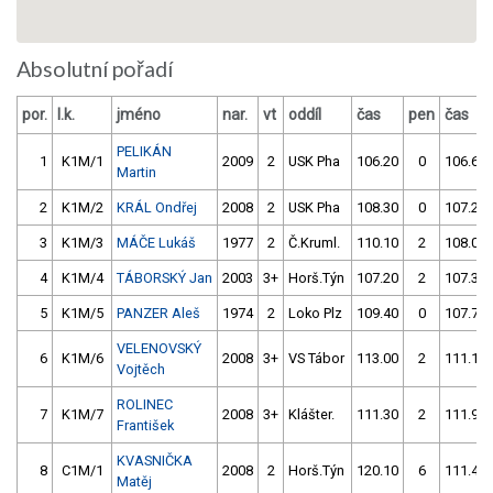
Absolutní pořadí
por.
l.k.
jméno
nar.
vt
oddíl
čas
pen
čas
PELIKÁN
1
K1M/1
2009
2
USK Pha
106.20
0
106.60
Martin
2
K1M/2
KRÁL Ondřej
2008
2
USK Pha
108.30
0
107.20
3
K1M/3
MÁČE Lukáš
1977
2
Č.Kruml.
110.10
2
108.00
4
K1M/4
TÁBORSKÝ Jan
2003
3+
Horš.Týn
107.20
2
107.30
5
K1M/5
PANZER Aleš
1974
2
Loko Plz
109.40
0
107.70
VELENOVSKÝ
6
K1M/6
2008
3+
VS Tábor
113.00
2
111.10
Vojtěch
ROLINEC
7
K1M/7
2008
3+
Klášter.
111.30
2
111.90
František
KVASNIČKA
8
C1M/1
2008
2
Horš.Týn
120.10
6
111.40
Matěj