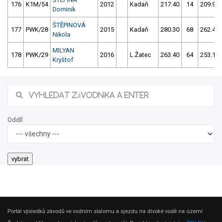
176
K1M/54
2012
Kadaň
217.40
14
209.90
Dominik
ŠTĚPINOVÁ
177
PWK/28
2015
Kadaň
280.30
68
262.40
Nikola
MILYAN
178
PWK/29
2016
L.Žatec
263.40
64
253.10
Kryštof
Oddíl
Portál výsledků závodů ve vodním slalomu a sjezdu na divoké vodě na území