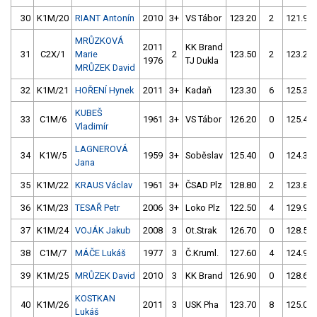
30
K1M/20
RIANT Antonín
2010
3+
VS Tábor
123.20
2
121.90
MRŮZKOVÁ
2011
KK Brand
31
C2X/1
Marie
2
123.50
2
123.20
1976
TJ Dukla
MRŮZEK David
32
K1M/21
HOŘENÍ Hynek
2011
3+
Kadaň
123.30
6
125.30
KUBEŠ
33
C1M/6
1961
3+
VS Tábor
126.20
0
125.40
Vladimír
LAGNEROVÁ
34
K1W/5
1959
3+
Soběslav
125.40
0
124.30
Jana
35
K1M/22
KRAUS Václav
1961
3+
ČSAD Plz
128.80
2
123.80
36
K1M/23
TESAŘ Petr
2006
3+
Loko Plz
122.50
4
129.90
37
K1M/24
VOJÁK Jakub
2008
3
Ot.Strak
126.70
0
128.50
38
C1M/7
MÁČE Lukáš
1977
3
Č.Kruml.
127.60
4
124.90
39
K1M/25
MRŮZEK David
2010
3
KK Brand
126.90
0
128.60
KOSTKAN
40
K1M/26
2011
3
USK Pha
123.70
8
125.00
Lukáš