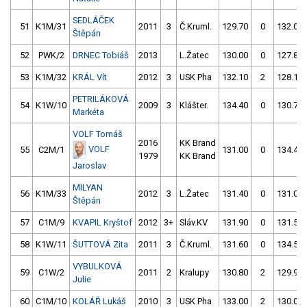
SEDLÁČEK
51
K1M/31
2011
3
Č.Kruml.
129.70
0
132.00
Štěpán
52
PWK/2
DRNEC Tobiáš
2013
L.Žatec
130.00
0
127.80
53
K1M/32
KRÁL Vít
2012
3
USK Pha
132.10
2
128.10
PETRILÁKOVÁ
54
K1W/10
2009
3
Klášter.
134.40
0
130.70
Markéta
VOLF Tomáš
2016
KK Brand
VOLF
55
C2M/1
131.00
0
134.40
1979
KK Brand
Jaroslav
MILYAN
56
K1M/33
2012
3
L.Žatec
131.40
0
131.00
Štěpán
57
C1M/9
KVAPIL Kryštof
2012
3+
Sláv.KV
131.90
0
131.50
58
K1W/11
ŠUTTOVÁ Zita
2011
3
Č.Kruml.
131.60
0
134.50
VYBULKOVÁ
59
C1W/2
2011
2
Kralupy
130.80
2
129.90
Julie
60
C1M/10
KOLÁŘ Lukáš
2010
3
USK Pha
133.00
2
130.00