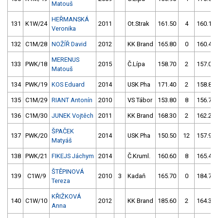
Matouš
HEŘMANSKÁ
131
K1W/24
2011
Ot.Strak
161.50
4
160.10
Veronika
132
C1M/28
NOŽÍŘ David
2012
KK Brand
165.80
0
160.40
MERENUS
133
PWK/18
2015
Č.Lípa
158.70
2
157.00
Matouš
134
PWK/19
KOS Eduard
2014
USK Pha
171.40
2
158.80
135
C1M/29
RIANT Antonín
2010
VS Tábor
153.80
8
156.70
136
C1M/30
JUNEK Vojtěch
2011
KK Brand
168.30
2
162.20
ŠPAČEK
137
PWK/20
2014
USK Pha
150.50
12
157.90
Matyáš
138
PWK/21
FIKEJS Jáchym
2014
Č.Kruml.
160.60
8
165.40
ŠTĚPINOVÁ
139
C1W/9
2010
3
Kadaň
165.70
0
184.70
Tereza
KŘIŽKOVÁ
140
C1W/10
2012
KK Brand
185.60
2
164.30
Anna