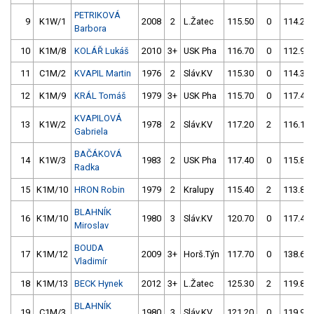
PETRIKOVÁ
9
K1W/1
2008
2
L.Žatec
115.50
0
114.20
Barbora
10
K1M/8
KOLÁŘ Lukáš
2010
3+
USK Pha
116.70
0
112.90
11
C1M/2
KVAPIL Martin
1976
2
Sláv.KV
115.30
0
114.30
12
K1M/9
KRÁL Tomáš
1979
3+
USK Pha
115.70
0
117.40
KVAPILOVÁ
13
K1W/2
1978
2
Sláv.KV
117.20
2
116.10
Gabriela
BAČÁKOVÁ
14
K1W/3
1983
2
USK Pha
117.40
0
115.80
Radka
15
K1M/10
HRON Robin
1979
2
Kralupy
115.40
2
113.80
BLAHNÍK
16
K1M/10
1980
3
Sláv.KV
120.70
0
117.40
Miroslav
BOUDA
17
K1M/12
2009
3+
Horš.Týn
117.70
0
138.60
Vladimír
18
K1M/13
BECK Hynek
2012
3+
L.Žatec
125.30
2
119.80
BLAHNÍK
19
C1M/3
1980
3
Sláv.KV
121.20
0
119.90