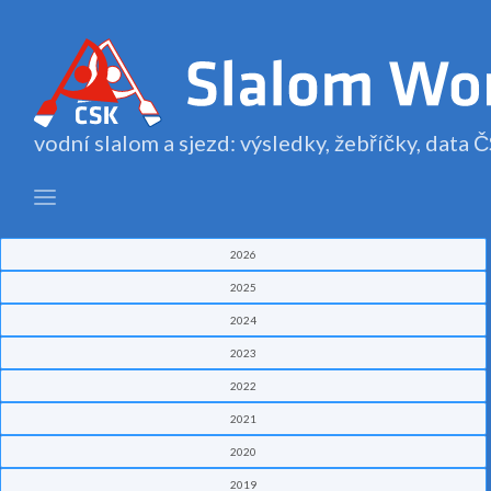
vodní slalom a sjezd: výsledky, žebříčky, data
2026
2025
2024
2023
2022
2021
2020
2019