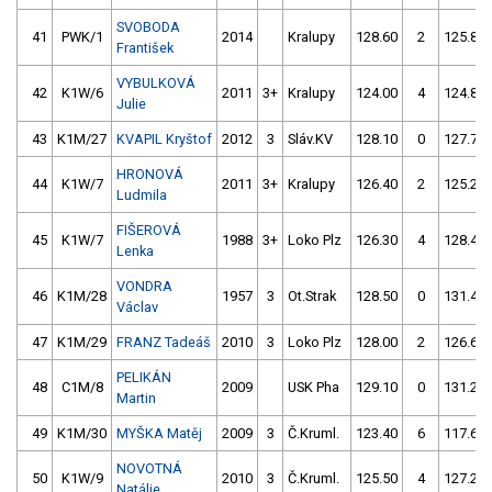
SVOBODA
41
PWK/1
2014
Kralupy
128.60
2
125.80
František
VYBULKOVÁ
42
K1W/6
2011
3+
Kralupy
124.00
4
124.80
Julie
43
K1M/27
KVAPIL Kryštof
2012
3
Sláv.KV
128.10
0
127.70
HRONOVÁ
44
K1W/7
2011
3+
Kralupy
126.40
2
125.20
Ludmila
FIŠEROVÁ
45
K1W/7
1988
3+
Loko Plz
126.30
4
128.40
Lenka
VONDRA
46
K1M/28
1957
3
Ot.Strak
128.50
0
131.40
Václav
47
K1M/29
FRANZ Tadeáš
2010
3
Loko Plz
128.00
2
126.60
PELIKÁN
48
C1M/8
2009
USK Pha
129.10
0
131.20
Martin
49
K1M/30
MYŠKA Matěj
2009
3
Č.Kruml.
123.40
6
117.60
NOVOTNÁ
50
K1W/9
2010
3
Č.Kruml.
125.50
4
127.20
Natálie