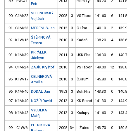
89
PWC/1
2013
Horš.Týn
143.20
2
141.80
Petr
VELENOVSKÝ
90
C1M/22
2008
3
VS Tábor
141.60
6
141.80
Vojtěch
91
C1M/23
MERENUS Jan
2012
3
Č.Lípa
140.10
2
139.90
ŠTĚPINOVÁ
92
K1W/16
2010
3
Kadaň
138.20
4
138.60
Tereza
KRPÁLEK
93
K1M/39
2011
3
USK Pha
136.30
6
140.70
Jáchym
94
C1M/24
ZAJÍC Kryštof
2010
VS Tábor
149.00
12
138.80
CELNEROVÁ
95
K1W/17
2010
3
Č.Kruml.
145.80
0
140.80
Amélie
96
K1M/40
DODAL Jan
1953
3
Boh.Pha
143.30
0
140.80
97
K1M/40
NOŽÍŘ David
2012
3
KK Brand
141.30
2
144.90
VYBULKA
98
K1M/42
2012
3
Kralupy
141.60
2
143.40
Matěj
PETRIKOVÁ
99
C1W/6
2008
3+
L.Žatec
143.70
0
150.50
Barbora