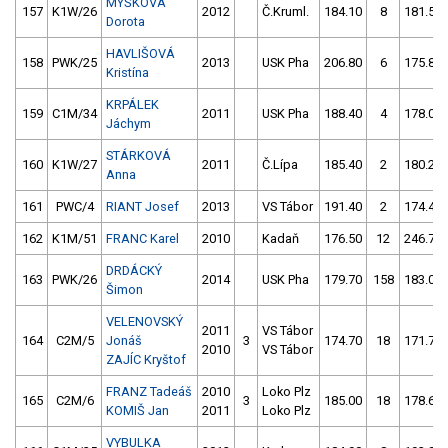
MYŠKOVÁ
157
K1W/26
2012
Č.Kruml.
184.10
8
181.50
Dorota
HAVLIŠOVÁ
158
PWK/25
2013
USK Pha
206.80
6
175.80
Kristína
KRPÁLEK
159
C1M/34
2011
USK Pha
188.40
4
178.00
Jáchym
STÁRKOVÁ
160
K1W/27
2011
Č.Lípa
185.40
2
180.20
Anna
161
PWC/4
RIANT Josef
2013
VS Tábor
191.40
2
174.40
162
K1M/51
FRANC Karel
2010
Kadaň
176.50
12
246.70
DRDÁCKÝ
163
PWK/26
2014
USK Pha
179.70
158
183.00
Šimon
VELENOVSKÝ
2011
VS Tábor
164
C2M/5
Jonáš
3
174.70
18
171.70
2010
VS Tábor
ZAJÍC Kryštof
FRANZ Tadeáš
2010
Loko Plz
165
C2M/6
3
185.00
18
178.60
KOMIŠ Jan
2011
Loko Plz
VYBULKA