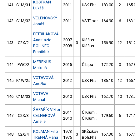
KOSTKAN
141
C1M/31
2011
USK Pha
183.00
2
165.00
Lukáš
VELENOVSKÝ
142
C1M/32
2011
VS Tábor
164.90
6
163.10
Jonáš
PETRILÁKOVÁ
Anastázie
2007
Klášter.
143
C2X/2
3
156.90
12
181.20
ROLINEC
2008
Klášter.
František
MERENUS
144
PWC/2
2015
Č.Lípa
172.70
0
167.30
Matouš
VOTAVOVÁ
145
K1W/25
2012
USK Pha
186.10
12
165.10
Anežka
VOTAVA
146
C1M/33
2010
USK Pha
162.70
10
173.70
Michal
ŠAFAŘÍK Viktor
2011
Č.Kruml.
147
C2X/3
CELNEROVÁ
179.60
6
171.10
2010
Č.Kruml.
Amélie
KOLMAN Filip
1973
SKŽižkov
148
C2X/4
3
167.30
6
167.10
TREFNÁ Hana
1975
Boh.Pha