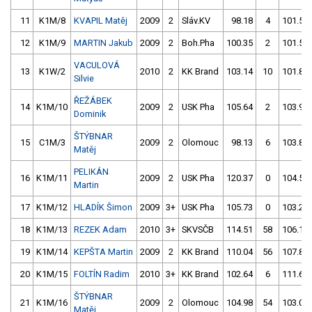
11
K1M/8
KVAPIL Matěj
2009
2
Sláv.KV
98.18
4
101.52
12
K1M/9
MARTIN Jakub
2009
2
Boh.Pha
100.35
2
101.58
VACULOVÁ
13
K1W/2
2010
2
KK Brand
103.14
10
101.85
Silvie
ŘEŽÁBEK
14
K1M/10
2009
2
USK Pha
105.64
2
103.91
Dominik
ŠTÝBNAR
15
C1M/3
2009
2
Olomouc
98.13
6
103.83
Matěj
PELIKÁN
16
K1M/11
2009
2
USK Pha
120.37
0
104.58
Martin
17
K1M/12
HLADÍK Šimon
2009
3+
USK Pha
105.73
0
103.28
18
K1M/13
REZEK Adam
2010
3+
SKVSČB
114.51
58
106.19
19
K1M/14
KEPŠTA Martin
2009
2
KK Brand
110.04
56
107.85
20
K1M/15
FOLTÍN Radim
2010
3+
KK Brand
102.64
6
111.68
ŠTÝBNAR
21
K1M/16
2009
2
Olomouc
104.98
54
103.01
Matěj