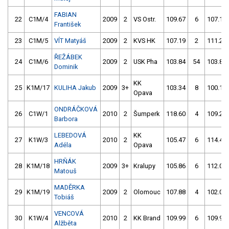
FABIAN
22
C1M/4
2009
2
VS Ostr.
109.67
6
107.17
František
23
C1M/5
VÍT Matyáš
2009
2
KVS HK
107.19
2
111.27
ŘEŽÁBEK
24
C1M/6
2009
2
USK Pha
103.84
54
103.89
Dominik
KK
25
K1M/17
KULIHA Jakub
2009
3+
103.34
8
100.12
Opava
ONDRÁČKOVÁ
26
C1W/1
2010
2
Šumperk
118.60
4
109.22
Barbora
LEBEDOVÁ
KK
27
K1W/3
2010
2
105.47
6
114.49
Adéla
Opava
HRŇÁK
28
K1M/18
2009
3+
Kralupy
105.86
6
112.08
Matouš
MADĚRKA
29
K1M/19
2009
2
Olomouc
107.88
4
102.07
Tobiáš
VENCOVÁ
30
K1W/4
2010
2
KK Brand
109.99
6
109.90
Alžběta