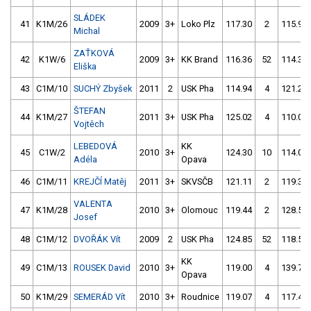
SLÁDEK
41
K1M/26
2009
3+
Loko Plz
117.30
2
115.94
Michal
ZAŤKOVÁ
42
K1W/6
2009
3+
KK Brand
116.36
52
114.37
Eliška
43
C1M/10
SUCHÝ Zbyšek
2011
2
USK Pha
114.94
4
121.25
ŠTEFAN
44
K1M/27
2011
3+
USK Pha
125.02
4
110.07
Vojtěch
LEBEDOVÁ
KK
45
C1W/2
2010
3+
124.30
10
114.08
Adéla
Opava
46
C1M/11
KREJČÍ Matěj
2011
3+
SKVSČB
121.11
2
119.36
VALENTA
47
K1M/28
2010
3+
Olomouc
119.44
2
128.51
Josef
48
C1M/12
DVOŘÁK Vít
2009
2
USK Pha
124.85
52
118.56
KK
49
C1M/13
ROUSEK David
2010
3+
119.00
4
139.74
Opava
50
K1M/29
SEMERÁD Vít
2010
3+
Roudnice
119.07
4
117.43