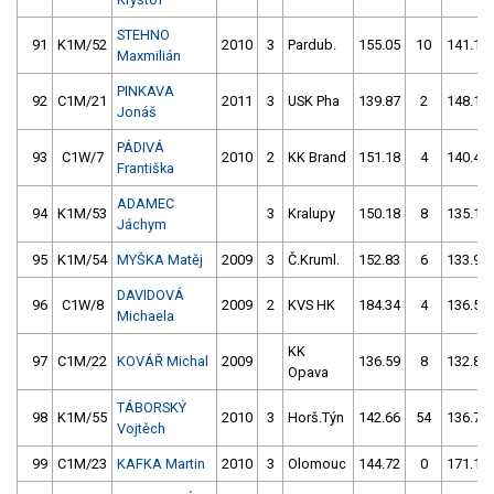
STEHNO
91
K1M/52
2010
3
Pardub.
155.05
10
141.11
Maxmilián
PINKAVA
92
C1M/21
2011
3
USK Pha
139.87
2
148.16
Jonáš
PÁDIVÁ
93
C1W/7
2010
2
KK Brand
151.18
4
140.44
Františka
ADAMEC
94
K1M/53
3
Kralupy
150.18
8
135.12
Jáchym
95
K1M/54
MYŠKA Matěj
2009
3
Č.Kruml.
152.83
6
133.98
DAVIDOVÁ
96
C1W/8
2009
2
KVS HK
184.34
4
136.54
Michaela
KK
97
C1M/22
KOVÁŘ Michal
2009
136.59
8
132.87
Opava
TÁBORSKÝ
98
K1M/55
2010
3
Horš.Týn
142.66
54
136.70
Vojtěch
99
C1M/23
KAFKA Martin
2010
3
Olomouc
144.72
0
171.17