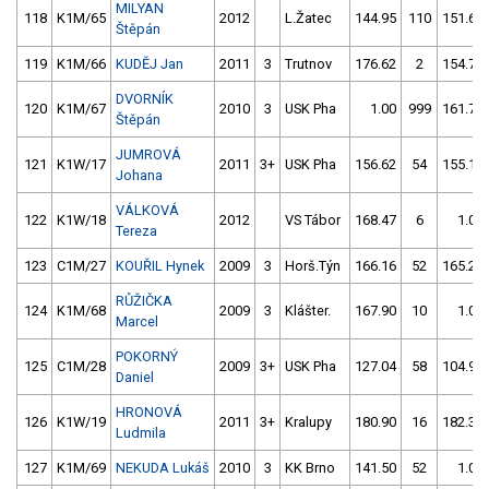
MILYAN
118
K1M/65
2012
L.Žatec
144.95
110
151.65
Štěpán
119
K1M/66
KUDĚJ Jan
2011
3
Trutnov
176.62
2
154.72
DVORNÍK
120
K1M/67
2010
3
USK Pha
1.00
999
161.72
Štěpán
JUMROVÁ
121
K1W/17
2011
3+
USK Pha
156.62
54
155.14
Johana
VÁLKOVÁ
122
K1W/18
2012
VS Tábor
168.47
6
1.00
Tereza
123
C1M/27
KOUŘIL Hynek
2009
3
Horš.Týn
166.16
52
165.27
RŮŽIČKA
124
K1M/68
2009
3
Klášter.
167.90
10
1.00
Marcel
POKORNÝ
125
C1M/28
2009
3+
USK Pha
127.04
58
104.97
Daniel
HRONOVÁ
126
K1W/19
2011
3+
Kralupy
180.90
16
182.34
Ludmila
127
K1M/69
NEKUDA Lukáš
2010
3
KK Brno
141.50
52
1.00