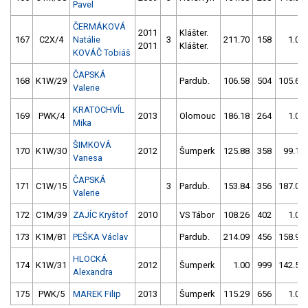
Pavel
ČERMÁKOVÁ
2011
Klášter.
167
C2X/4
Natálie
3
211.70
158
1.00
2011
Klášter.
KOVÁČ Tobiáš
ČAPSKÁ
168
K1W/29
Pardub.
106.58
504
105.62
Valerie
KRATOCHVÍL
169
PWK/4
2013
Olomouc
186.18
264
1.00
Mika
ŠIMKOVÁ
170
K1W/30
2012
Šumperk
125.88
358
99.16
Vanesa
ČAPSKÁ
171
C1W/15
3
Pardub.
153.84
356
187.03
Valerie
172
C1M/39
ZAJÍC Kryštof
2010
VS Tábor
108.26
402
1.00
173
K1M/81
PEŠKA Václav
Pardub.
214.09
456
158.99
HLOCKÁ
174
K1W/31
2012
Šumperk
1.00
999
142.52
Alexandra
175
PWK/5
MAREK Filip
2013
Šumperk
115.29
656
1.00