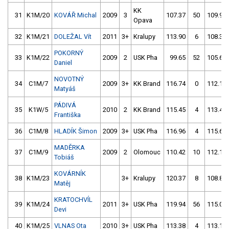
KK
31
K1M/20
KOVÁŘ Michal
2009
3
107.37
50
109.95
Opava
32
K1M/21
DOLEŽAL Vít
2011
3+
Kralupy
113.90
6
108.37
POKORNÝ
33
K1M/22
2009
2
USK Pha
99.65
52
105.67
Daniel
NOVOTNÝ
34
C1M/7
2009
3+
KK Brand
116.74
0
112.12
Matyáš
PÁDIVÁ
35
K1W/5
2010
2
KK Brand
115.45
4
113.40
Františka
36
C1M/8
HLADÍK Šimon
2009
3+
USK Pha
116.96
4
115.65
MADĚRKA
37
C1M/9
2009
2
Olomouc
110.42
10
112.13
Tobiáš
KOVÁRNÍK
38
K1M/23
3+
Kralupy
120.37
8
108.86
Matěj
KRATOCHVÍL
39
K1M/24
2011
3+
USK Pha
119.94
56
115.04
Devi
40
K1M/25
VLNAS Ota
2010
3+
USK Pha
113.38
4
113.15