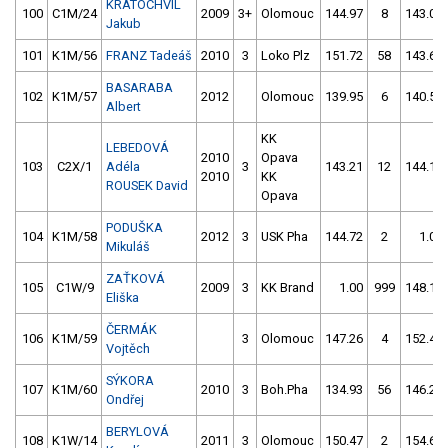
KRATOCHVÍL
100
C1M/24
2009
3+
Olomouc
144.97
8
143.01
Jakub
101
K1M/56
FRANZ Tadeáš
2010
3
Loko Plz
151.72
58
143.66
BASARABA
102
K1M/57
2012
Olomouc
139.95
6
140.53
Albert
KK
LEBEDOVÁ
2010
Opava
103
C2X/1
Adéla
3
143.21
12
144.10
2010
KK
ROUSEK David
Opava
PODUŠKA
104
K1M/58
2012
3
USK Pha
144.72
2
1.00
Mikuláš
ZAŤKOVÁ
105
C1W/9
2009
3
KK Brand
1.00
999
148.14
Eliška
ČERMÁK
106
K1M/59
3
Olomouc
147.26
4
152.45
Vojtěch
SÝKORA
107
K1M/60
2010
3
Boh.Pha
134.93
56
146.20
Ondřej
BERYLOVÁ
108
K1W/14
2011
3
Olomouc
150.47
2
154.60