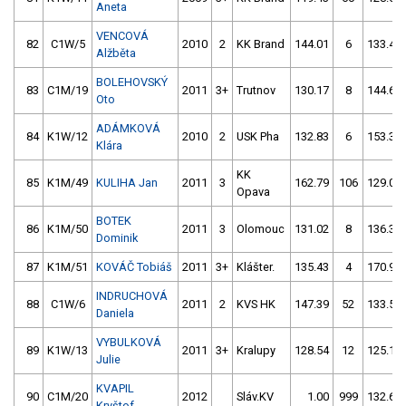
Aneta
VENCOVÁ
82
C1W/5
2010
2
KK Brand
144.01
6
133.43
Alžběta
BOLEHOVSKÝ
83
C1M/19
2011
3+
Trutnov
130.17
8
144.69
Oto
ADÁMKOVÁ
84
K1W/12
2010
2
USK Pha
132.83
6
153.35
Klára
KK
85
K1M/49
KULIHA Jan
2011
3
162.79
106
129.01
Opava
BOTEK
86
K1M/50
2011
3
Olomouc
131.02
8
136.36
Dominik
87
K1M/51
KOVÁČ Tobiáš
2011
3+
Klášter.
135.43
4
170.90
INDRUCHOVÁ
88
C1W/6
2011
2
KVS HK
147.39
52
133.58
Daniela
VYBULKOVÁ
89
K1W/13
2011
3+
Kralupy
128.54
12
125.14
Julie
KVAPIL
90
C1M/20
2012
Sláv.KV
1.00
999
132.62
Kryštof