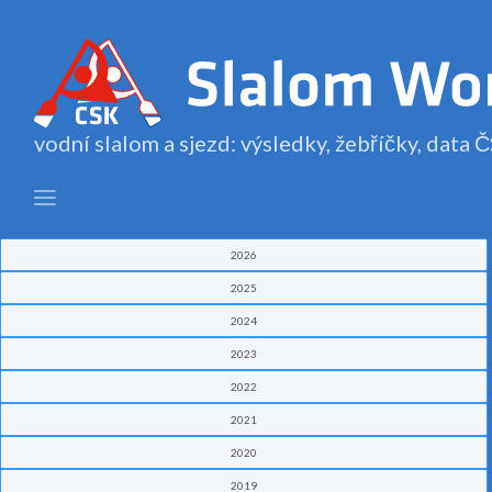
vodní slalom a sjezd: výsledky, žebříčky, data
2026
2025
2024
2023
2022
2021
2020
2019