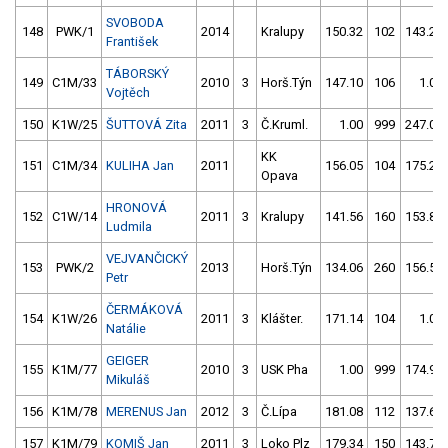
SVOBODA
148
PWK/1
2014
Kralupy
150.32
102
143.28
František
TÁBORSKÝ
149
C1M/33
2010
3
Horš.Týn
147.10
106
1.00
Vojtěch
150
K1W/25
ŠUTTOVÁ Zita
2011
3
Č.Kruml.
1.00
999
247.06
KK
151
C1M/34
KULIHA Jan
2011
156.05
104
175.26
Opava
HRONOVÁ
152
C1W/14
2011
3
Kralupy
141.56
160
153.88
Ludmila
VEJVANČICKÝ
153
PWK/2
2013
Horš.Týn
134.06
260
156.55
Petr
ČERMÁKOVÁ
154
K1W/26
2011
3
Klášter.
171.14
104
1.00
Natálie
GEIGER
155
K1M/77
2010
3
USK Pha
1.00
999
174.94
Mikuláš
156
K1M/78
MERENUS Jan
2012
3
Č.Lípa
181.08
112
137.62
157
K1M/79
KOMIŠ Jan
2011
3
Loko Plz
179.34
150
143.74