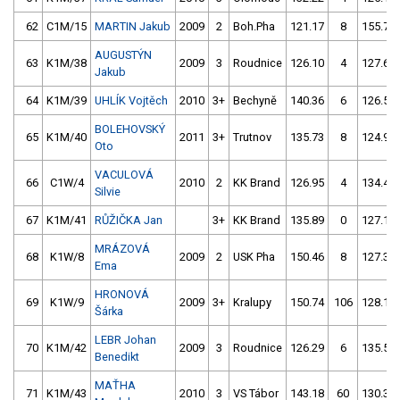
62
C1M/15
MARTIN Jakub
2009
2
Boh.Pha
121.17
8
155.73
AUGUSTÝN
63
K1M/38
2009
3
Roudnice
126.10
4
127.62
Jakub
64
K1M/39
UHLÍK Vojtěch
2010
3+
Bechyně
140.36
6
126.59
BOLEHOVSKÝ
65
K1M/40
2011
3+
Trutnov
135.73
8
124.94
Oto
VACULOVÁ
66
C1W/4
2010
2
KK Brand
126.95
4
134.40
Silvie
67
K1M/41
RŮŽIČKA Jan
3+
KK Brand
135.89
0
127.13
MRÁZOVÁ
68
K1W/8
2009
2
USK Pha
150.46
8
127.36
Ema
HRONOVÁ
69
K1W/9
2009
3+
Kralupy
150.74
106
128.16
Šárka
LEBR Johan
70
K1M/42
2009
3
Roudnice
126.29
6
135.56
Benedikt
MAŤHA
71
K1M/43
2010
3
VS Tábor
143.18
60
130.37