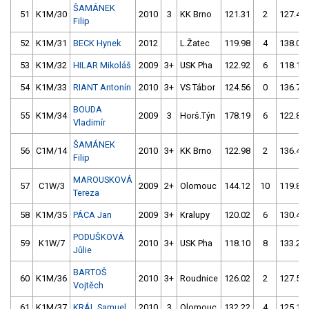
ŠAMÁNEK
51
K1M/30
2010
3
KK Brno
121.31
2
127.48
Filip
52
K1M/31
BECK Hynek
2012
L.Žatec
119.98
4
138.00
53
K1M/32
HILAR Mikoláš
2009
3+
USK Pha
122.92
6
118.11
54
K1M/33
RIANT Antonín
2010
3+
VS Tábor
124.56
0
136.79
BOUDA
55
K1M/34
2009
3
Horš.Týn
178.19
6
122.87
Vladimír
ŠAMÁNEK
56
C1M/14
2010
3+
KK Brno
122.98
2
136.43
Filip
MAROUSKOVÁ
57
C1W/3
2009
2+
Olomouc
144.12
10
119.82
Tereza
58
K1M/35
PÁCA Jan
2009
3+
Kralupy
120.02
6
130.41
PODUŠKOVÁ
59
K1W/7
2010
3+
USK Pha
118.10
8
133.22
Jůlie
BARTOŠ
60
K1M/36
2010
3+
Roudnice
126.02
2
127.52
Vojtěch
61
K1M/37
KRÁL Samuel
2010
3
Olomouc
132.22
4
125.15