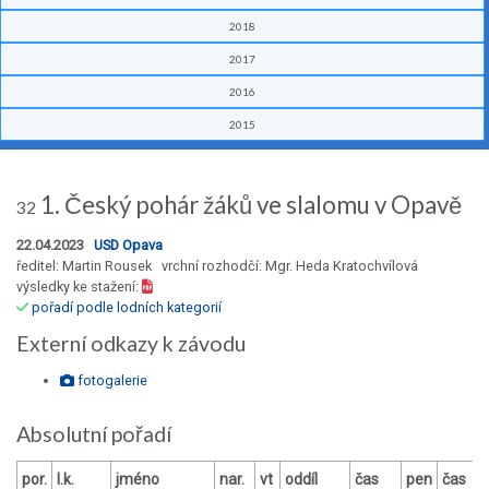
2018
2017
2016
2015
1. Český pohár žáků ve slalomu v Opavě
32
22.04.2023
USD Opava
ředitel: Martin Rousek vrchní rozhodčí: Mgr. Heda Kratochvílová
výsledky ke stažení:
pořadí podle lodních kategorií
Externí odkazy k závodu
fotogalerie
Absolutní pořadí
por.
l.k.
jméno
nar.
vt
oddíl
čas
pen
čas