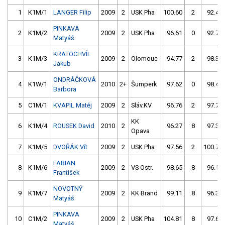
1
K1M/1
LANGER Filip
2009
2
USK Pha
100.60
2
92.41
PINKAVA
2
K1M/2
2009
2
USK Pha
96.61
0
92.74
Matyáš
KRATOCHVÍL
3
K1M/3
2009
2
Olomouc
94.77
2
98.34
Jakub
ONDRÁČKOVÁ
4
K1W/1
2010
2+
Šumperk
97.62
0
98.44
Barbora
5
C1M/1
KVAPIL Matěj
2009
2
Sláv.KV
96.76
2
97.76
KK
6
K1M/4
ROUSEK David
2010
2
96.27
8
97.38
Opava
7
K1M/5
DVOŘÁK Vít
2009
2
USK Pha
97.56
2
100.72
FABIAN
8
K1M/6
2009
2
VS Ostr.
98.65
8
96.17
František
NOVOTNÝ
9
K1M/7
2009
2
KK Brand
99.11
8
96.31
Matyáš
PINKAVA
10
C1M/2
2009
2
USK Pha
104.81
8
97.60
Matyáš