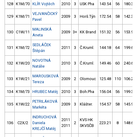
128
K1M/70
KLÍR Vojtěch
2010
3
USK Pha
143.54
56
180.36
VEJVANČICKÝ
129
K1M/71
2009
3
Horš.Týn
172.54
58
142.31
Pavel
MALINSKÁ
130
C1W/11
2009
3+
KK Brand
151.32
56
153.98
Aneta
SEDLÁČEK
131
K1M/72
2011
3
Č.Kruml.
144.18
64
199.63
Štěpán
NOVOTNÁ
132
K1W/20
2010
3
Č.Kruml.
149.46
60
240.62
Natálie
MAROUSKOVÁ
133
K1W/21
2009
2
Olomouc
125.48
110
106.25
Tereza
134
K1M/73
HRUBEC Matěj
2010
3
Boh.Pha
156.04
56
199.34
PETRILÁKOVÁ
135
K1W/22
2009
3
Klášter.
154.57
58
145.99
Markéta
INDRUCHOVÁ
2011
KVS HK
136
C2X/2
Daniela
2
223.21
8
148.66
2011
SKVSČB
KREJČÍ Matěj