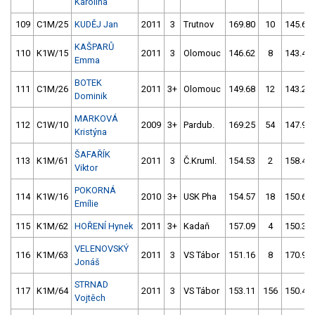
Karolína
109
C1M/25
KUDĚJ Jan
2011
3
Trutnov
169.80
10
145.66
KAŠPARŮ
110
K1W/15
2011
3
Olomouc
146.62
8
143.46
Emma
BOTEK
111
C1M/26
2011
3+
Olomouc
149.68
12
143.29
Dominik
MARKOVÁ
112
C1W/10
2009
3+
Pardub.
169.25
54
147.93
Kristýna
ŠAFAŘÍK
113
K1M/61
2011
3
Č.Kruml.
154.53
2
158.48
Viktor
POKORNÁ
114
K1W/16
2010
3+
USK Pha
154.57
18
150.68
Emílie
115
K1M/62
HOŘENÍ Hynek
2011
3+
Kadaň
157.09
4
150.39
VELENOVSKÝ
116
K1M/63
2011
3
VS Tábor
151.16
8
170.94
Jonáš
STRNAD
117
K1M/64
2011
3
VS Tábor
153.11
156
150.41
Vojtěch