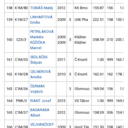
158
K1M/80
TOBIÁŠ Matěj
2012
KK Brno
155.87
156
1.00
LINHARTOVÁ
159
K1W/27
2009
3
USK Pha
222.51
158
153.99
Emílie
PETRILÁKOVÁ
Markéta
2009
Klášter.
160
C2X/3
3
358.59
210
203.36
RŮŽIČKA
2009
Klášter.
Marcel
SEDLÁČEK
161
C1M/35
2011
Č.Kruml.
1.00
999
163.54
Štěpán
CELNEROVÁ
162
K1W/28
2010
3
Č.Kruml.
162.61
162
178.76
Amélie
ČERMÁK
163
C1M/36
3
Olomouc
169.04
156
1.00
Vojtěch
164
PWK/3
RIANT Josef
2013
VS Tábor
1.00
999
169.60
BASARABA
165
C1M/37
2012
Olomouc
138.39
306
134.93
Albert
VEJVANČICKÝ
166
C1M/38
2009
3
Horš.Týn
151.50
208
145.38