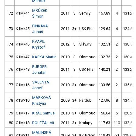
Marduk
MRŮZEK
72
K1M/44
2011
3
Semily
167.89
4
131.25
Šimon
PINKAVA
73
K1M/45
2011
3+
USK Pha
129.64
4
124.51
Jonáš
KVAPIL
74
K1M/46
2012
3
Sláv.KV
132.51
2
138.58
Kryštof
75
K1M/47
KAFKA Martin
2010
3
Olomouc
132.75
2
150.48
BURGER
76
K1M/48
2011
3
USK Pha
140.21
2
133.27
Jonatan
VALENTA
77
C1M/16
2010
3+
Olomouc
133.56
2
135.61
Josef
MARKOVÁ
78
K1W/10
2009
3+
Pardub.
127.96
8
134.70
Kristýna
79
C1M/17
KRÁL Samuel
2010
3+
Olomouc
156.64
6
128.28
80
C1M/18
DOLEŽAL Vít
2011
3+
Kralupy
117.63
110
132.50
MALINSKÁ
81
K1W/11
2009
3+
KK Brand
119.43
60
128.62