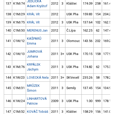
JEDLIČKA
137
K1M/74
2012
3
Klášter.
174.09
258
161.40
Adam Kryštof
138
C1M/29
KRÁL Vít
2012
USK Pha
159.83
154
204.28
139
K1M/75
KRÁL Vít
2012
3
USK Pha
137.64
102
162.53
140
C1M/30
MERENUS Jan
2012
Č.Lípa
162.25
62
147.42
KAŠPARŮ
141
C1W/12
2011
3
Olomouc
143.56
202
169.24
Emma
JUMROVÁ
142
C1W/13
2011
3+
USK Pha
170.15
158
177.90
Johana
KRPÁLEK
143
K1M/76
2011
3
USK Pha
174.82
62
175.31
Jáchym
144
K1W/23
LOVECKÁ Nela
2011
3+
SKVeselí
235.26
58
178.27
MRŮZEK
145
C1M/31
2011
3
Semily
137.45
154
134.91
Šimon
LINHARTOVÁ
146
K1W/24
2009
3
USK Pha
1.00
999
178.11
Patricie
147
C1M/32
KOVÁČ Tobiáš
2011
3
Klášter.
158.29
156
141.09