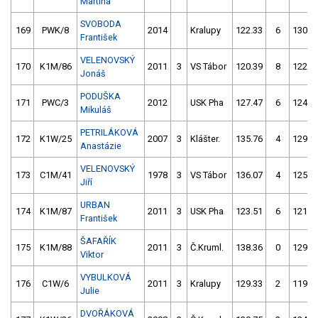
Martina
SVOBODA
169
PWK/8
2014
Kralupy
122.33
6
130.8
František
VELENOVSKÝ
170
K1M/86
2011
3
VS Tábor
120.39
8
122.3
Jonáš
PODUŠKA
171
PWC/3
2012
USK Pha
127.47
6
124.8
Mikuláš
PETRILÁKOVÁ
172
K1W/25
2007
3
Klášter.
135.76
4
129.0
Anastázie
VELENOVSKÝ
173
C1M/41
1978
3
VS Tábor
136.07
4
125.3
Jiří
URBAN
174
K1M/87
2011
3
USK Pha
123.51
6
121.9
František
ŠAFAŘÍK
175
K1M/88
2011
3
Č.Kruml.
138.36
0
129.5
Viktor
VYBULKOVÁ
176
C1W/6
2011
3
Kralupy
129.33
2
119.9
Julie
DVOŘÁKOVÁ