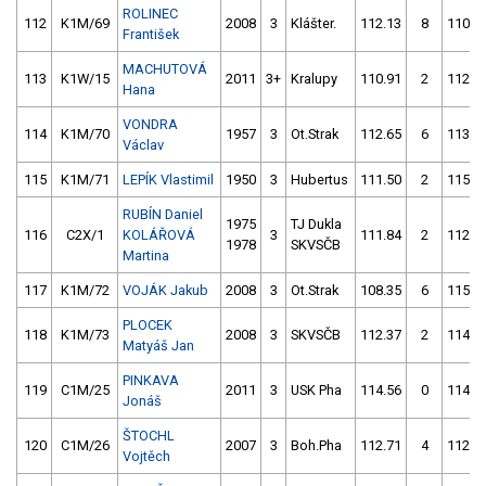
ROLINEC
112
K1M/69
2008
3
Klášter.
112.13
8
110.6
František
MACHUTOVÁ
113
K1W/15
2011
3+
Kralupy
110.91
2
112.4
Hana
VONDRA
114
K1M/70
1957
3
Ot.Strak
112.65
6
113.0
Václav
115
K1M/71
LEPÍK Vlastimil
1950
3
Hubertus
111.50
2
115.1
RUBÍN Daniel
1975
TJ Dukla
116
C2X/1
KOLÁŘOVÁ
3
111.84
2
112.4
1978
SKVSČB
Martina
117
K1M/72
VOJÁK Jakub
2008
3
Ot.Strak
108.35
6
115.4
PLOCEK
118
K1M/73
2008
3
SKVSČB
112.37
2
114.1
Matyáš Jan
PINKAVA
119
C1M/25
2011
3
USK Pha
114.56
0
114.4
Jonáš
ŠTOCHL
120
C1M/26
2007
3
Boh.Pha
112.71
4
112.6
Vojtěch