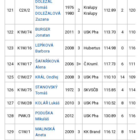
DOLEŽAL
Tomáš
1976
Kralupy
121
C2X/2
2
112.89
2
120.4
DOLEŽALOVÁ
1980
Kralupy
Zuzana
BURGER
122
K1M/74
2011
3
USK Pha
113.70
4
110.9
Jonatan
LEPÍKOVÁ
123
K1W/16
2008
3
Hubertus
114.98
0
116.9
Barbora
ŠAFAŘÍKOVÁ
124
K1W/17
2006
3+
Č.Kruml.
117.73
6
111.0
Alena
125
C1M/27
KRÁL Ondřej
2008
3
USK Pha
110.10
14
109.8
STANOVSKÝ
126
K1M/75
1972
3
SKVSČB
115.85
4
114.0
Tomáš
127
C1M/28
KOLÁŘ Lukáš
2010
3
USK Pha
110.52
8
110.5
PODUŠKA
128
PWK/3
2012
USK Pha
130.89
6
116.6
Mikuláš
MALINSKÁ
129
C1W/1
2009
3
KK Brand
116.12
8
114.6
Aneta