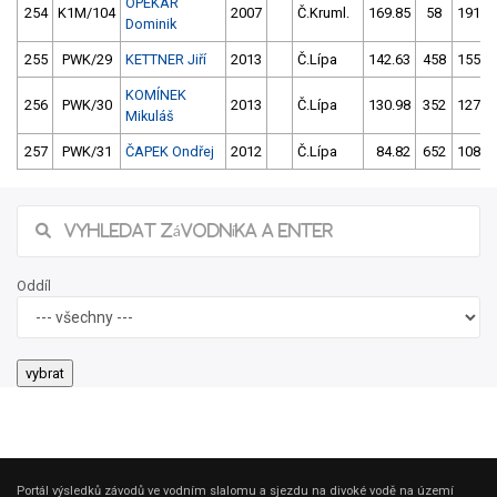
OPEKAR
254
K1M/104
2007
Č.Kruml.
169.85
58
191.0
Dominik
255
PWK/29
KETTNER Jiří
2013
Č.Lípa
142.63
458
155.3
KOMÍNEK
256
PWK/30
2013
Č.Lípa
130.98
352
127.9
Mikuláš
257
PWK/31
ČAPEK Ondřej
2012
Č.Lípa
84.82
652
108.7
Oddíl
Portál výsledků závodů ve vodním slalomu a sjezdu na divoké vodě na území