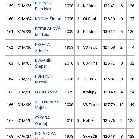
ROLINEC
159
C1M/35
2008
3
Klášter.
132.43
6
126.2
František
160
K1M/84
KOCUM Šimon
2008
3
Ot.Strak
126.30
0
127.5
PETRILÁKOVÁ
161
K1W/23
2009
3
Klášter.
130.17
6
126.5
Markéta
KROFTA
162
C1M/36
1959
3
VS Tábor
124.58
2
4.0
Zdeněk
DVORNÍK
163
K1M/85
2010
3
USK Pha
126.72
0
132.0
Štěpán
PORTYCH
164
C1M/37
2008
3
Trutnov
126.82
0
128.3
Matyáš
165
C1M/38
HRON Robin
1979
Kralupy
128.49
4
124.9
VELENOVSKÝ
166
C1M/39
2008
VS Tábor
127.79
10
119.4
Vojtěch
SÝKORA
167
C1M/40
2010
3
Boh.Pha
125.76
2
125.9
Ondřej
KOLÁŘOVÁ
168
K1W/24
1978
SKVSČB
120.18
8
128.1