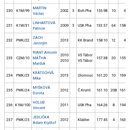
MARTIN
230
K1M/99
2002
3
Boh.Pha
155.98
10
4.0
Václav
LINHARTOVÁ
231
K1W/31
2009
3
USK Pha
133.57
64
158.5
Patricie
ZACH
232
PWK/22
2013
KK Brand
158.10
12
4.0
Jeroným
RIANT Antonín
2010
VS Tábor
233
C2M/10
MAŤHA
157.38
20
155.0
2010
VS Tábor
Marduk
KRATOCHVÍL
234
PWK/23
2013
Olomouc
161.20
10
169.5
Mika
MYŠKOVÁ
235
PWK/24
2012
Č.Kruml.
161.10
208
161.2
Dorota
HOLUB
236
K1M/100
2011
USK Pha
164.26
8
194.8
Vincent
JEDLIČKA
237
PWK/25
2012
Klášter.
177.45
4
163.2
Adam Kryštof