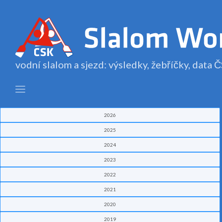
vodní slalom a sjezd: výsledky, žebříčky, data
2026
2025
2024
2023
2022
2021
2020
2019