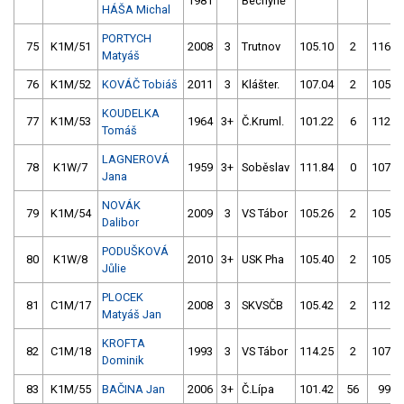
1981
Bechyně
HÁŠA Michal
PORTYCH
75
K1M/51
2008
3
Trutnov
105.10
2
116.9
Matyáš
76
K1M/52
KOVÁČ Tobiáš
2011
3
Klášter.
107.04
2
105.2
KOUDELKA
77
K1M/53
1964
3+
Č.Kruml.
101.22
6
112.1
Tomáš
LAGNEROVÁ
78
K1W/7
1959
3+
Soběslav
111.84
0
107.2
Jana
NOVÁK
79
K1M/54
2009
3
VS Tábor
105.26
2
105.8
Dalibor
PODUŠKOVÁ
80
K1W/8
2010
3+
USK Pha
105.40
2
105.5
Jůlie
PLOCEK
81
C1M/17
2008
3
SKVSČB
105.42
2
112.8
Matyáš Jan
KROFTA
82
C1M/18
1993
3
VS Tábor
114.25
2
107.5
Dominik
83
K1M/55
BAČINA Jan
2006
3+
Č.Lípa
101.42
56
99.8