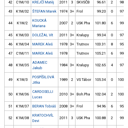
42
C1M/10
KREJČÍ Matěj
2011
3
SKVSČB
96.61
2
98.8
43
K1M/32
ŠTEFAN Marek
1974
3+
Frol
99.20
0
97.3
KOUCKÁ
44
K1W/2
2007
2
USK Pha
101.80
6
99.2
Mariana
45
K1M/33
DOLEŽAL Vít
2011
3+
Kralupy
99.34
0
97.7
46
K1M/34
MAREK Aleš
1978
3+
Trutnov
103.31
8
95.4
47
C1M/11
MAREK Aleš
1978
Trutnov
105.21
6
99.7
ADAMEC
48
K1M/35
1984
3+
Kralupy
102.65
4
97.8
Jakub
POSPÍŠILOVÁ
49
K1W/3
1989
2
VS Tábor
105.34
0
100.5
Jitka
CARDOSELLI
50
K1M/36
2010
3+
Boh.Pha
102.04
2
100.6
Lucas
51
K1M/37
BERAN Tobiáš
2008
3+
Frol
94.96
6
95.8
KRATOCHVÍL
52
K1M/38
2011
3
USK Pha
100.88
2
99.0
Devi