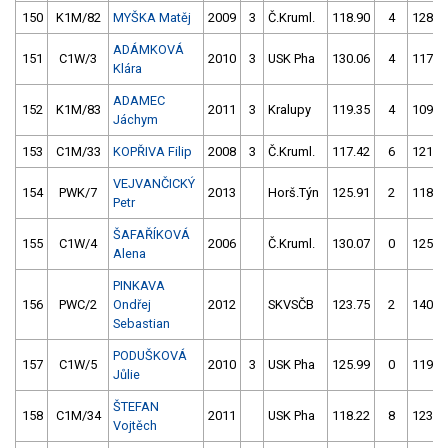
150
K1M/82
MYŠKA Matěj
2009
3
Č.Kruml.
118.90
4
128.8
ADÁMKOVÁ
151
C1W/3
2010
3
USK Pha
130.06
4
117.2
Klára
ADAMEC
152
K1M/83
2011
3
Kralupy
119.35
4
109.2
Jáchym
153
C1M/33
KOPŘIVA Filip
2008
3
Č.Kruml.
117.42
6
121.9
VEJVANČICKÝ
154
PWK/7
2013
Horš.Týn
125.91
2
118.1
Petr
ŠAFAŘÍKOVÁ
155
C1W/4
2006
Č.Kruml.
130.07
0
125.6
Alena
PINKAVA
156
PWC/2
Ondřej
2012
SKVSČB
123.75
2
140.6
Sebastian
PODUŠKOVÁ
157
C1W/5
2010
3
USK Pha
125.99
0
119.2
Jůlie
ŠTEFAN
158
C1M/34
2011
USK Pha
118.22
8
123.1
Vojtěch