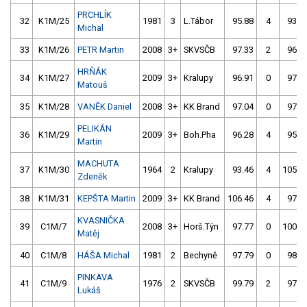
PRCHLÍK
32
K1M/25
1981
3
L.Tábor
95.88
4
93.6
Michal
33
K1M/26
PETR Martin
2008
3+
SKVSČB
97.33
2
96.4
HRŇÁK
34
K1M/27
2009
3+
Kralupy
96.91
0
97.1
Matouš
35
K1M/28
VANĚK Daniel
2008
3+
KK Brand
97.04
0
97.8
PELIKÁN
36
K1M/29
2009
3+
Boh.Pha
96.28
4
95.2
Martin
MACHUTA
37
K1M/30
1964
2
Kralupy
93.46
4
105.0
Zdeněk
38
K1M/31
KEPŠTA Martin
2009
3+
KK Brand
106.46
4
97.5
KVASNIČKA
39
C1M/7
2008
3+
Horš.Týn
97.77
0
100.5
Matěj
40
C1M/8
HÁŠA Michal
1981
2
Bechyně
97.79
0
98.5
PINKAVA
41
C1M/9
1976
2
SKVSČB
99.79
2
97.9
Lukáš