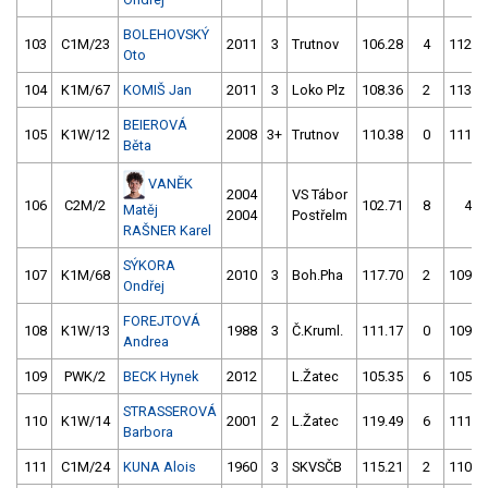
BOLEHOVSKÝ
103
C1M/23
2011
3
Trutnov
106.28
4
112.7
Oto
104
K1M/67
KOMIŠ Jan
2011
3
Loko Plz
108.36
2
113.4
BEIEROVÁ
105
K1W/12
2008
3+
Trutnov
110.38
0
111.5
Běta
VANĚK
2004
VS Tábor
106
C2M/2
102.71
8
4.0
Matěj
2004
Postřelm
RAŠNER Karel
SÝKORA
107
K1M/68
2010
3
Boh.Pha
117.70
2
109.1
Ondřej
FOREJTOVÁ
108
K1W/13
1988
3
Č.Kruml.
111.17
0
109.2
Andrea
109
PWK/2
BECK Hynek
2012
L.Žatec
105.35
6
105.6
STRASSEROVÁ
110
K1W/14
2001
2
L.Žatec
119.49
6
111.3
Barbora
111
C1M/24
KUNA Alois
1960
3
SKVSČB
115.21
2
110.2