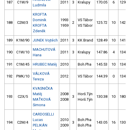
187
C1W/9
2011
3
Kralupy
170.05
6
129.6
Ludmila
KROFTA
Dominik
1993
VS Tábor
188
C2M/3
2
125.72
10
142.3
KROFTA
1959
VS Tábor
Zdeněk
189
K1M/90
JUNEK Vojtěch
2011
3
KK Brand
128.49
10
141.6
MACHUTOVÁ
190
C1W/10
2011
3
Kralupy
147.86
4
134.5
Hana
191
C1M/45
HRUBEC Matěj
2010
Boh.Pha
145.53
10
134.9
VÁLKOVÁ
192
PWK/10
2012
VS Tábor
144.39
0
134.1
Tereza
KVASNIČKA
Matěj
2008
Horš.Týn
193
C2X/5
3
130.38
10
180.7
MAŤKOVÁ
2008
Horš.Týn
Simona
CARDOSELLI
Lucas
2010
Boh.Pha
194
C2M/4
3
143.05
16
130.4
PELIKÁN
2009
Boh.Pha