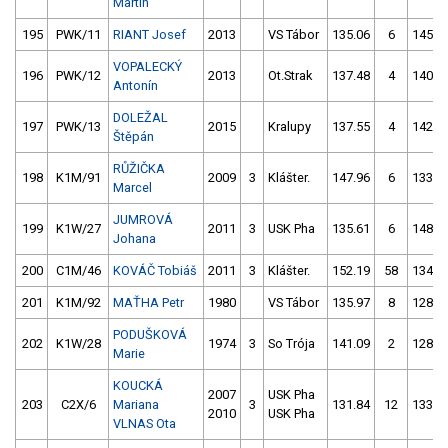
Martin
195
PWK/11
RIANT Josef
2013
VS Tábor
135.06
6
145.3
VOPALECKÝ
196
PWK/12
2013
Ot.Strak
137.48
4
140.5
Antonín
DOLEŽAL
197
PWK/13
2015
Kralupy
137.55
4
142.1
Štěpán
RŮŽIČKA
198
K1M/91
2009
3
Klášter.
147.96
6
133.5
Marcel
JUMROVÁ
199
K1W/27
2011
3
USK Pha
135.61
6
148.1
Johana
200
C1M/46
KOVÁČ Tobiáš
2011
3
Klášter.
152.19
58
134.0
201
K1M/92
MAŤHA Petr
1980
VS Tábor
135.97
8
128.6
PODUŠKOVÁ
202
K1W/28
1974
3
So Trója
141.09
2
128.8
Marie
KOUCKÁ
2007
USK Pha
203
C2X/6
Mariana
3
131.84
12
133.7
2010
USK Pha
VLNAS Ota