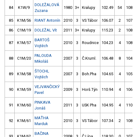
DOLEŽALOVÁ
84
K1W/9
1980
3+
Kralupy
102.49
54
108.0
Zuzana
85
K1M/56
RIANT Antonín
2010
3
VS Tábor
106.07
2
107.2
86
C1M/19
DOLEŽAL Vít
2011
3+
Kralupy
115.23
2
108.1
BARTOŠ
87
K1M/57
2010
3
Roudnice
104.23
4
108.2
Vojtěch
PALOUDA
88
C1M/20
2007
3
Č.Kruml.
106.48
8
104.3
Mikoláš
ŠTOCHL
89
K1M/58
2007
3
Boh.Pha
104.65
4
105.2
Vojtěch
VEJVANČICKÝ
90
K1M/59
2009
3
Horš.Týn
110.94
4
106.9
Pavel
PINKAVA
91
K1M/60
2011
3
USK Pha
104.95
4
110.4
Jonáš
MAŤHA
92
K1M/61
2010
3
VS Tábor
107.34
2
108.1
Marduk
BAČINA
93
K1M/62
2008
3
Č.Lípa
118.30
0
107.4