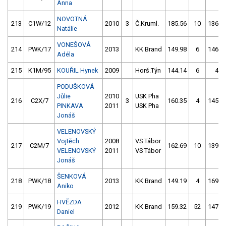
Anna
NOVOTNÁ
213
C1W/12
2010
3
Č.Kruml.
185.56
10
136.7
Natálie
VONEŠOVÁ
214
PWK/17
2013
KK Brand
149.98
6
146.7
Adéla
215
K1M/95
KOUŘIL Hynek
2009
Horš.Týn
144.14
6
4.0
PODUŠKOVÁ
Jůlie
2010
USK Pha
216
C2X/7
3
160.35
4
145.1
PINKAVA
2011
USK Pha
Jonáš
VELENOVSKÝ
Vojtěch
2008
VS Tábor
217
C2M/7
162.69
10
139.4
VELENOVSKÝ
2011
VS Tábor
Jonáš
ŠENKOVÁ
218
PWK/18
2013
KK Brand
149.19
4
169.9
Aniko
HVĚZDA
219
PWK/19
2012
KK Brand
159.32
52
147.7
Daniel