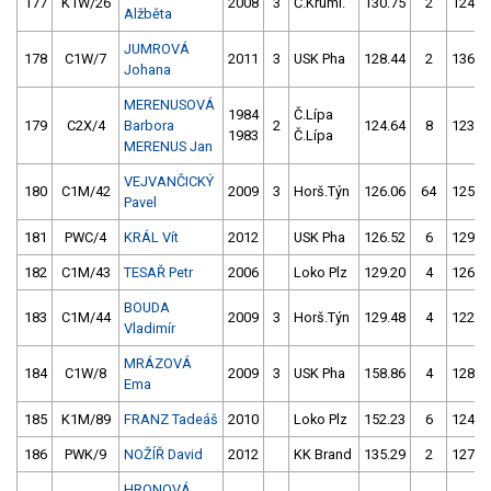
177
K1W/26
2008
3
Č.Kruml.
130.75
2
124.1
Alžběta
JUMROVÁ
178
C1W/7
2011
3
USK Pha
128.44
2
136.2
Johana
MERENUSOVÁ
1984
Č.Lípa
179
C2X/4
Barbora
2
124.64
8
123.0
1983
Č.Lípa
MERENUS Jan
VEJVANČICKÝ
180
C1M/42
2009
3
Horš.Týn
126.06
64
125.2
Pavel
181
PWC/4
KRÁL Vít
2012
USK Pha
126.52
6
129.1
182
C1M/43
TESAŘ Petr
2006
Loko Plz
129.20
4
126.2
BOUDA
183
C1M/44
2009
3
Horš.Týn
129.48
4
122.8
Vladimír
MRÁZOVÁ
184
C1W/8
2009
3
USK Pha
158.86
4
128.2
Ema
185
K1M/89
FRANZ Tadeáš
2010
Loko Plz
152.23
6
124.3
186
PWK/9
NOŽÍŘ David
2012
KK Brand
135.29
2
127.2
HRONOVÁ