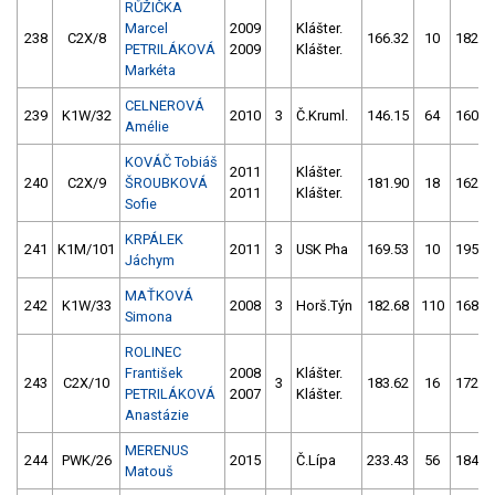
RŮŽIČKA
Marcel
2009
Klášter.
238
C2X/8
166.32
10
182.1
PETRILÁKOVÁ
2009
Klášter.
Markéta
CELNEROVÁ
239
K1W/32
2010
3
Č.Kruml.
146.15
64
160.6
Amélie
KOVÁČ Tobiáš
2011
Klášter.
240
C2X/9
ŠROUBKOVÁ
181.90
18
162.9
2011
Klášter.
Sofie
KRPÁLEK
241
K1M/101
2011
3
USK Pha
169.53
10
195.8
Jáchym
MAŤKOVÁ
242
K1W/33
2008
3
Horš.Týn
182.68
110
168.6
Simona
ROLINEC
František
2008
Klášter.
243
C2X/10
3
183.62
16
172.5
PETRILÁKOVÁ
2007
Klášter.
Anastázie
MERENUS
244
PWK/26
2015
Č.Lípa
233.43
56
184.7
Matouš