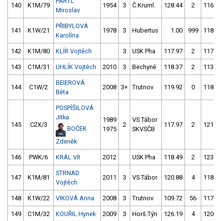
PÁRTL
140
K1M/79
1954
3
Č.Kruml.
128.44
2
116.8
Miroslav
PŘIBYLOVÁ
141
K1W/21
1978
3
Hubertus
1.00
999
118.9
Karolína
142
K1M/80
KLÍR Vojtěch
3
USK Pha
117.97
2
117.3
143
C1M/31
UHLÍK Vojtěch
2010
3
Bechyně
118.37
2
113.7
BEIEROVÁ
144
C1W/2
2008
3+
Trutnov
119.92
0
118.2
Běta
POSPÍŠILOVÁ
Jitka
1989
VS Tábor
145
C2X/3
2
117.97
2
121.9
BOČEK
1975
SKVSČB
Zdeněk
146
PWK/6
KRÁL Vít
2012
USK Pha
118.49
2
123.1
STRNAD
147
K1M/81
2011
3
VS Tábor
120.88
4
118.5
Vojtěch
148
K1W/22
VIKOVÁ Anna
2008
3
Trutnov
109.72
56
117.5
149
C1M/32
KOUŘIL Hynek
2009
3
Horš.Týn
126.19
4
120.4