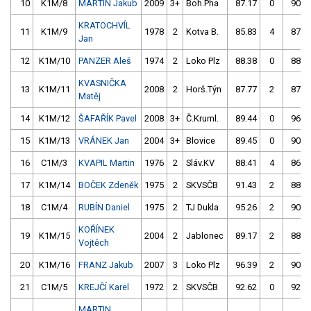
10
K1M/8
MARTIN Jakub
2009
3+
Boh.Pha
87.17
0
90.2
KRATOCHVÍL
11
K1M/9
1978
2
Kotva B.
85.83
4
87.3
Jan
12
K1M/10
PANZER Aleš
1974
2
Loko Plz
88.38
0
88.6
KVASNIČKA
13
K1M/11
2008
2
Horš.Týn
87.77
2
87.4
Matěj
14
K1M/12
ŠAFAŘÍK Pavel
2008
3+
Č.Kruml.
89.44
0
96.5
15
K1M/13
VRÁNEK Jan
2004
3+
Blovice
89.45
0
90.9
16
C1M/3
KVAPIL Martin
1976
2
Sláv.KV
88.41
4
86.0
17
K1M/14
BOČEK Zdeněk
1975
2
SKVSČB
91.43
2
88.1
18
C1M/4
RUBÍN Daniel
1975
2
TJ Dukla
95.26
2
90.4
KOŘÍNEK
19
K1M/15
2004
2
Jablonec
89.17
2
88.6
Vojtěch
20
K1M/16
FRANZ Jakub
2007
3
Loko Plz
96.39
2
90.8
21
C1M/5
KREJČÍ Karel
1972
2
SKVSČB
92.62
0
92.6
MARTIN