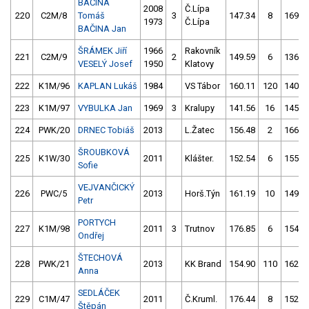
BAČINA
2008
Č.Lípa
220
C2M/8
Tomáš
3
147.34
8
169.6
1973
Č.Lípa
BAČINA Jan
ŠRÁMEK Jiří
1966
Rakovník
221
C2M/9
2
149.59
6
136.3
VESELÝ Josef
1950
Klatovy
222
K1M/96
KAPLAN Lukáš
1984
VS Tábor
160.11
120
140.0
223
K1M/97
VYBULKA Jan
1969
3
Kralupy
141.56
16
145.6
224
PWK/20
DRNEC Tobiáš
2013
L.Žatec
156.48
2
166.0
ŠROUBKOVÁ
225
K1W/30
2011
Klášter.
152.54
6
155.6
Sofie
VEJVANČICKÝ
226
PWC/5
2013
Horš.Týn
161.19
10
149.3
Petr
PORTYCH
227
K1M/98
2011
3
Trutnov
176.85
6
154.3
Ondřej
ŠTECHOVÁ
228
PWK/21
2013
KK Brand
154.90
110
162.6
Anna
SEDLÁČEK
229
C1M/47
2011
Č.Kruml.
176.44
8
152.9
Štěpán