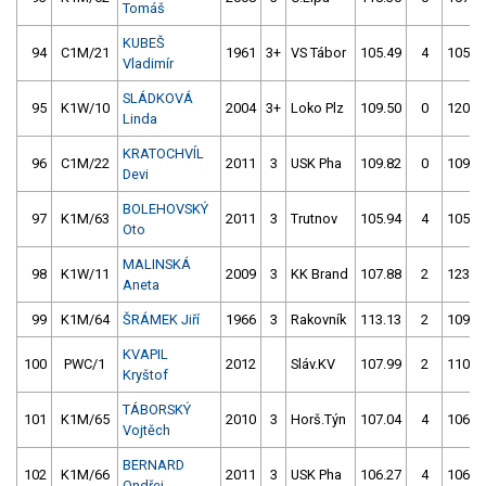
Tomáš
KUBEŠ
94
C1M/21
1961
3+
VS Tábor
105.49
4
105.8
Vladimír
SLÁDKOVÁ
95
K1W/10
2004
3+
Loko Plz
109.50
0
120.2
Linda
KRATOCHVÍL
96
C1M/22
2011
3
USK Pha
109.82
0
109.6
Devi
BOLEHOVSKÝ
97
K1M/63
2011
3
Trutnov
105.94
4
105.8
Oto
MALINSKÁ
98
K1W/11
2009
3
KK Brand
107.88
2
123.2
Aneta
99
K1M/64
ŠRÁMEK Jiří
1966
3
Rakovník
113.13
2
109.9
KVAPIL
100
PWC/1
2012
Sláv.KV
107.99
2
110.4
Kryštof
TÁBORSKÝ
101
K1M/65
2010
3
Horš.Týn
107.04
4
106.0
Vojtěch
BERNARD
102
K1M/66
2011
3
USK Pha
106.27
4
106.8
Ondřej