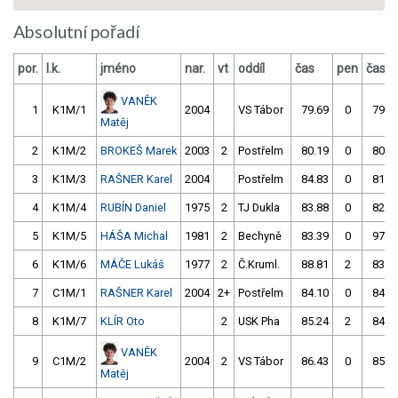
Absolutní pořadí
por.
l.k.
jméno
nar.
vt
oddíl
čas
pen
čas
VANĚK
1
K1M/1
2004
VS Tábor
79.69
0
79.8
Matěj
2
K1M/2
BROKEŠ Marek
2003
2
Postřelm
80.19
0
80.3
3
K1M/3
RAŠNER Karel
2004
Postřelm
84.83
0
81.8
4
K1M/4
RUBÍN Daniel
1975
2
TJ Dukla
83.88
0
82.8
5
K1M/5
HÁŠA Michal
1981
2
Bechyně
83.39
0
97.1
6
K1M/6
MÁČE Lukáš
1977
2
Č.Kruml.
88.81
2
83.8
7
C1M/1
RAŠNER Karel
2004
2+
Postřelm
84.10
0
84.2
8
K1M/7
KLÍR Oto
2
USK Pha
85.24
2
84.4
VANĚK
9
C1M/2
2004
2
VS Tábor
86.43
0
85.9
Matěj