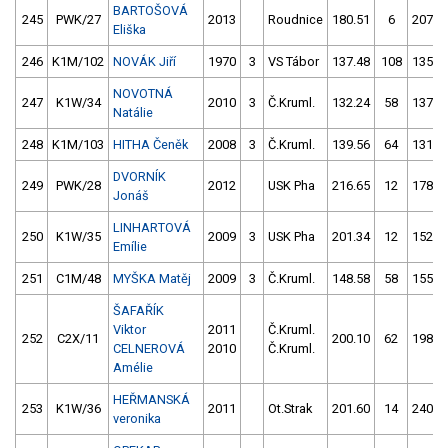
BARTOŠOVÁ
245
PWK/27
2013
Roudnice
180.51
6
207.0
Eliška
246
K1M/102
NOVÁK Jiří
1970
3
VS Tábor
137.48
108
135.9
NOVOTNÁ
247
K1W/34
2010
3
Č.Kruml.
132.24
58
137.0
Natálie
248
K1M/103
HITHA Čeněk
2008
3
Č.Kruml.
139.56
64
131.6
DVORNÍK
249
PWK/28
2012
USK Pha
216.65
12
178.0
Jonáš
LINHARTOVÁ
250
K1W/35
2009
3
USK Pha
201.34
12
152.2
Emílie
251
C1M/48
MYŠKA Matěj
2009
3
Č.Kruml.
148.58
58
155.3
ŠAFAŘÍK
Viktor
2011
Č.Kruml.
252
C2X/11
200.10
62
198.5
CELNEROVÁ
2010
Č.Kruml.
Amélie
HEŘMANSKÁ
253
K1W/36
2011
Ot.Strak
201.60
14
240.6
veronika