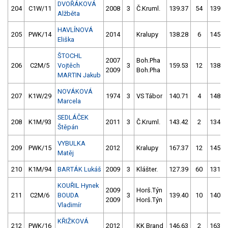
DVOŘÁKOVÁ
204
C1W/11
2008
3
Č.Kruml.
139.37
54
139.9
Alžběta
HAVLÍNOVÁ
205
PWK/14
2014
Kralupy
138.28
6
145.0
Eliška
ŠTOCHL
2007
Boh.Pha
206
C2M/5
Vojtěch
3
159.53
12
138.6
2009
Boh.Pha
MARTIN Jakub
NOVÁKOVÁ
207
K1W/29
1974
3
VS Tábor
140.71
4
148.6
Marcela
SEDLÁČEK
208
K1M/93
2011
3
Č.Kruml.
143.42
2
134.5
Štěpán
VYBULKA
209
PWK/15
2012
Kralupy
167.37
12
145.6
Matěj
210
K1M/94
BARTÁK Lukáš
2009
3
Klášter.
127.39
60
131.9
KOUŘIL Hynek
2009
Horš.Týn
211
C2M/6
BOUDA
3
139.40
10
140.1
2009
Horš.Týn
Vladimír
KŘIŽKOVÁ
212
PWK/16
2012
KK Brand
146.63
2
163.4