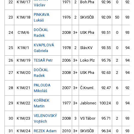
22
K1M/17
1971
2
Boh.Pha
92.96
0
92.4
Václav
PINKAVA
23
K1M/18
1976
2
SKVSČB
92.09
50
93.1
Lukáš
DOČKAL
24
C1M/6
2008
3+
USK Pha
93.51
0
93.5
Radek
KVAPILOVÁ
25
K1W/1
1978
2
Sláv.KV
93.55
0
94.7
Gabriela
26
K1M/19
TESAŘ Petr
2006
3+
Loko Plz
95.76
2
94.4
DOČKAL
27
K1M/20
2008
3+
USK Pha
92.63
2
94.4
Radek
PALOUDA
28
K1M/21
2007
3+
Č.Kruml.
92.47
6
92.7
Mikoláš
KOŘÍNEK
29
K1M/22
1977
3+
Jablonec
100.24
0
94.9
Martin
VELENOVSKÝ
30
K1M/23
2008
3
VS Tábor
95.71
2
93.2
Vojtěch
31
K1M/24
REZEK Adam
2010
3+
SKVSČB
96.34
0
93.6