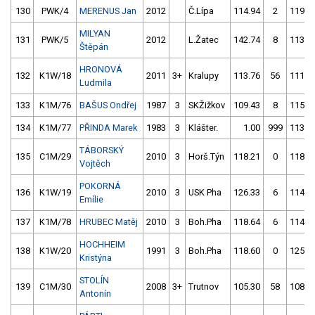
130
PWK/4
MERENUS Jan
2012
Č.Lípa
114.94
2
119.0
MILYAN
131
PWK/5
2012
L.Žatec
142.74
8
113.0
Štěpán
HRONOVÁ
132
K1W/18
2011
3+
Kralupy
113.76
56
111.2
Ludmila
133
K1M/76
BAŠUS Ondřej
1987
3
SKŽižkov
109.43
8
115.9
134
K1M/77
PŘINDA Marek
1983
3
Klášter.
1.00
999
113.8
TÁBORSKÝ
135
C1M/29
2010
3
Horš.Týn
118.21
0
118.5
Vojtěch
POKORNÁ
136
K1W/19
2010
3
USK Pha
126.33
6
114.3
Emílie
137
K1M/78
HRUBEC Matěj
2010
3
Boh.Pha
118.64
6
114.3
HOCHHEIM
138
K1W/20
1991
3
Boh.Pha
118.60
0
125.4
Kristýna
STOLÍN
139
C1M/30
2008
3+
Trutnov
105.30
58
108.8
Antonín