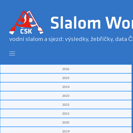
vodní slalom a sjezd: výsledky, žebříčky, data
2026
2025
2024
2023
2022
2021
2020
2019