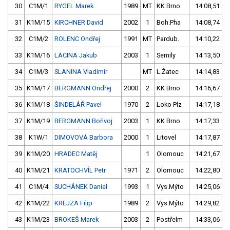
30
C1M/1
RYGEL Marek
1989
MT
KK Brno
14:08,51
31
K1M/15
KIRCHNER David
2002
1
Boh.Pha
14:08,74
32
C1M/2
ROLENC Ondřej
1991
MT
Pardub.
14:10,22
33
K1M/16
LACINA Jakub
2003
1
Semily
14:13,50
34
C1M/3
SLANINA Vladimír
MT
L.Žatec
14:14,83
35
K1M/17
BERGMANN Ondřej
2000
2
KK Brno
14:16,67
36
K1M/18
ŠINDELÁŘ Pavel
1970
2
Loko Plz
14:17,18
37
K1M/19
BERGMANN Bořivoj
2003
1
KK Brno
14:17,33
38
K1W/1
DIMOVOVÁ Barbora
2000
1
Litovel
14:17,87
39
K1M/20
HRADEC Matěj
1
Olomouc
14:21,67
40
K1M/21
KRATOCHVÍL Petr
1971
2
Olomouc
14:22,80
41
C1M/4
SUCHÁNEK Daniel
1993
1
Vys.Mýto
14:25,06
42
K1M/22
KREJZA Filip
1989
2
Vys.Mýto
14:29,82
43
K1M/23
BROKEŠ Marek
2003
2
Postřelm
14:33,06