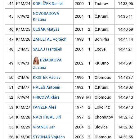
44
K1M/24
KOBLÍŽEK Daniel
2000
1
Trutnov
14:33,96
NOVOSADOVÁ
45
K1W/2
2004
1
Č.Kruml.
14:35,11
Kristina
46
K1M/25
OLŠÁK Matyáš
2001
2
Č.Kruml.
14:40,69
47
K1M/26
ZAPLETAL Vojtěch
1998
1
Boh.Pha
14:44,14
48
C1M/5
SALAJ František
2004
1
Litovel
14:44,21
DZIADKOVÁ
49
K1W/3
2002
1
KK Brno
14:45,91
Zuzana
50
C1M/6
KRISTEK Václav
1996
1
Olomouc
14:48,37
51
C1M/7
HALEŠ Antonín
1992
1
Č.Kruml.
14:49,03
52
K1W/4
HRICOVÁ Klára
1999
MT
Olomouc
14:49,40
53
K1M/27
PANZER Aleš
1974
2
Loko Plz
14:49,40
54
K1M/28
NACHTIGAL Jiří
1997
2
Chomutov
14:52,12
55
K1M/29
VRÁNEK Jan
2004
2
Blovice
14:52,82
56
K1M/30
ŠTÝBNAR Vojtěch
2005
2
Olomouc
14:53,55