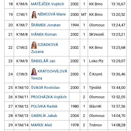
18
K1M/6
MATĚJÍČEK Vojtěch
2002
1
KK Brno
13:16,67
NĚMCOVÁ Marie
19
C1W/1
2000
MT
KK Brno
13:20,52
20
K1M/7
ŠRÁMEK Jonatan
1994
1
Olomouc
13:24,47
21
K1M/8
IVÁNEK Roman
2002
1
SKVeselí
13:25,21
DZIADKOVÁ
22
C1W/2
2002
1
KK Brno
13:25,68
Zuzana
23
K1M/9
ŠINDELÁŘ Jan
2002
1
Loko Plz
13:29,07
KRATOCHVÍLOVÁ
24
C1W/3
2003
1
Č.Kruml.
13:36,46
Tereza
25
K1M/10
ŠVAGR Rostislav
2000
1
Týniště
13:44,00
26
K1M/11
PROCHÁZKA Vojtěch
2
Olomouc
13:52,05
27
K1M/12
POLÍVKA Radek
1980
1
Sláv.HK
13:57,56
28
K1M/13
GABRLÍK Jakub
2004
2
Olomouc
14:04,70
29
K1M/14
MAREK Aleš
1978
2
Trutnov
14:08,28