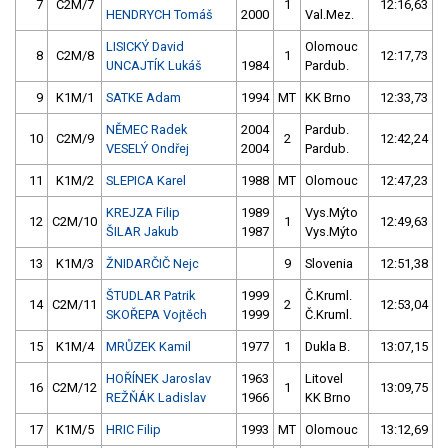
7
C2M/7
1
12:16,63
HENDRYCH Tomáš
2000
Val.Mez.
LISICKÝ David
Olomouc
8
C2M/8
1
12:17,73
UNCAJTÍK Lukáš
1984
Pardub.
9
K1M/1
SATKE Adam
1994
MT
KK Brno
12:33,73
NĚMEC Radek
2004
Pardub.
10
C2M/9
2
12:42,24
VESELÝ Ondřej
2004
Pardub.
11
K1M/2
SLEPICA Karel
1988
MT
Olomouc
12:47,23
KREJZA Filip
1989
Vys.Mýto
12
C2M/10
1
12:49,63
ŠILAR Jakub
1987
Vys.Mýto
13
K1M/3
ŽNIDARČIČ Nejc
9
Slovenia
12:51,38
ŠTUDLAR Patrik
1999
Č.Kruml.
14
C2M/11
2
12:53,04
SKOŘEPA Vojtěch
1999
Č.Kruml.
15
K1M/4
MRŮZEK Kamil
1977
1
Dukla B.
13:07,15
HOŘÍNEK Jaroslav
1963
Litovel
16
C2M/12
1
13:09,75
REŽŇÁK Ladislav
1966
KK Brno
17
K1M/5
HRIC Filip
1993
MT
Olomouc
13:12,69