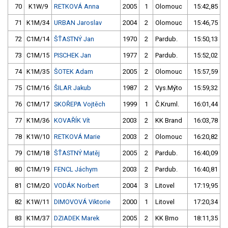
70
K1W/9
RETKOVÁ Anna
2005
1
Olomouc
15:42,85
71
K1M/34
URBAN Jaroslav
2004
2
Olomouc
15:46,75
72
C1M/14
ŠŤASTNÝ Jan
1970
2
Pardub.
15:50,13
73
C1M/15
PISCHEK Jan
1977
2
Pardub.
15:52,02
74
K1M/35
ŠOTEK Adam
2005
2
Olomouc
15:57,59
75
C1M/16
ŠILAR Jakub
1987
2
Vys.Mýto
15:59,32
76
C1M/17
SKOŘEPA Vojtěch
1999
1
Č.Kruml.
16:01,44
77
K1M/36
KOVAŘÍK Vít
2003
2
KK Brand
16:03,78
78
K1W/10
RETKOVÁ Marie
2003
2
Olomouc
16:20,82
79
C1M/18
ŠŤASTNÝ Matěj
2005
2
Pardub.
16:40,09
80
C1M/19
FENCL Jáchym
2003
2
Pardub.
16:40,81
81
C1M/20
VODÁK Norbert
2004
3
Litovel
17:19,95
82
K1W/11
DIMOVOVÁ Viktorie
2000
1
Litovel
17:20,34
83
K1M/37
DZIADEK Marek
2005
2
KK Brno
18:11,35