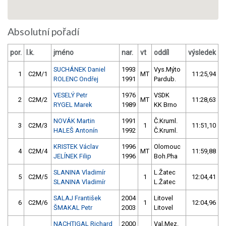
Absolutní pořadí
por.
l.k.
jméno
nar.
vt
oddíl
výsledek
SUCHÁNEK Daniel
1993
Vys.Mýto
1
C2M/1
MT
11:25,94
ROLENC Ondřej
1991
Pardub.
VESELÝ Petr
1976
VSDK
2
C2M/2
MT
11:28,63
RYGEL Marek
1989
KK Brno
NOVÁK Martin
1991
Č.Kruml.
3
C2M/3
1
11:51,10
HALEŠ Antonín
1992
Č.Kruml.
KRISTEK Václav
1996
Olomouc
4
C2M/4
MT
11:59,88
JELÍNEK Filip
1996
Boh.Pha
SLANINA Vladimír
L.Žatec
5
C2M/5
1
12:04,41
SLANINA Vladimír
L.Žatec
SALAJ František
2004
Litovel
6
C2M/6
1
12:04,96
ŠMAKAL Petr
2003
Litovel
NACHTIGAL Richard
2000
Val.Mez.