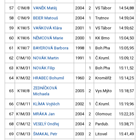
57
C1M/8
VANĚK Matěj
2004
2
VS Tábor
14:54,88
58
C1M/9
BEIER Matouš
2004
1
Trutnov
14:59,04
59
K1W/5
VAŇKOVÁ Klára
2001
1
VS Tábor
14:59,62
60
K1W/6
NĚMCOVÁ Marie
2000
1
KK Brno
15:04,50
61
K1W/7
BAYEROVÁ Barbora
1998
1
Boh.Pha
15:05,95
62
C1M/10
NOVÁK Martin
1991
1
Č.Kruml.
15:09,12
63
K1M/31
NOVÁK Filip
1
Boh.Pha
15:11,52
64
K1M/32
HRABEC Bohumil
1960
2
Kroměříž
15:14,25
ZEDNÍČKOVÁ
65
K1W/8
2005
2
Vys.Mýto
15:18,57
Michaela
66
C1M/11
KLÍMA Vojtěch
2002
1
Č.Kruml.
15:19,96
67
K1M/33
MRÁKA Jan
2004
2
Olomouc
15:22,35
68
C1M/12
VESELÝ Ondřej
2004
2
Pardub.
15:38,71
69
C1M/13
ŠMAKAL Petr
2003
2
Litovel
15:41,49