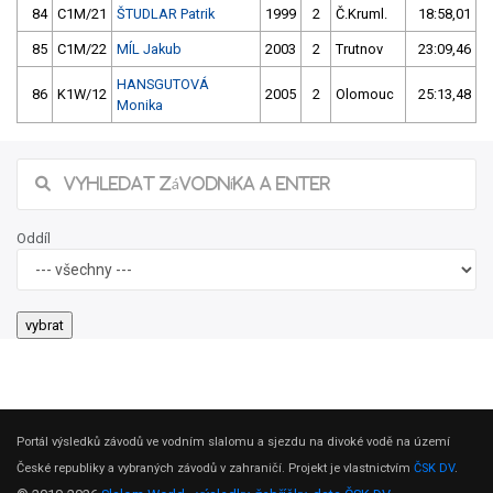
84
C1M/21
ŠTUDLAR Patrik
1999
2
Č.Kruml.
18:58,01
85
C1M/22
MÍL Jakub
2003
2
Trutnov
23:09,46
HANSGUTOVÁ
86
K1W/12
2005
2
Olomouc
25:13,48
Monika
Oddíl
Portál výsledků závodů ve vodním slalomu a sjezdu na divoké vodě na území
České republiky a vybraných závodů v zahraničí. Projekt je vlastnictvím
ČSK DV
.