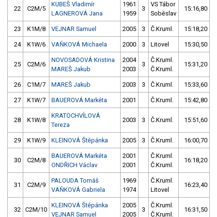
KUBEŠ Vladimír
1961
VS Tábor
22
C2M/5
3
15:16,80
LAGNEROVÁ Jana
1959
Soběslav
23
K1M/8
VEJNAR Samuel
2005
3
Č.Kruml.
15:18,20
24
K1W/6
VAŇKOVÁ Michaela
2000
3
Litovel
15:30,50
NOVOSADOVÁ Kristina
2004
Č.Kruml.
25
C2M/6
3
15:31,20
MAREŠ Jakub
2003
Č.Kruml.
26
C1M/7
MAREŠ Jakub
2003
3
Č.Kruml.
15:33,60
27
K1W/7
BAUEROVÁ Markéta
2001
Č.Kruml.
15:42,80
KRATOCHVÍLOVÁ
28
K1W/8
2003
3
Č.Kruml.
15:51,60
Tereza
29
K1W/9
KLEINOVÁ Štěpánka
2005
3
Č.Kruml.
16:00,70
BAUEROVÁ Markéta
2001
Č.Kruml.
30
C2M/8
16:18,20
ONDŘICH Václav
2001
Č.Kruml.
PALOUDA Tomáš
1969
Č.Kruml.
31
C2M/9
16:23,40
VAŇKOVÁ Gabriela
1974
Litovel
KLEINOVÁ Štěpánka
2005
Č.Kruml.
32
C2M/10
3
16:31,50
VEJNAR Samuel
2005
Č.Kruml.