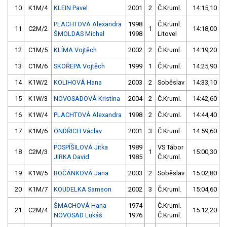
10
K1M/4
KLEIN Pavel
2001
2
Č.Kruml.
14:15,10
PLACHTOVÁ Alexandra
1998
Č.Kruml.
11
C2M/2
1
14:18,00
ŠMOLDAS Michal
1998
Litovel
12
C1M/5
KLÍMA Vojtěch
2002
2
Č.Kruml.
14:19,20
13
C1M/6
SKOŘEPA Vojtěch
1999
1
Č.Kruml.
14:25,90
14
K1W/2
KOLIHOVÁ Hana
2003
2
Soběslav
14:33,10
15
K1W/3
NOVOSADOVÁ Kristina
2004
2
Č.Kruml.
14:42,60
16
K1W/4
PLACHTOVÁ Alexandra
1998
2
Č.Kruml.
14:44,40
17
K1M/6
ONDŘICH Václav
2001
3
Č.Kruml.
14:59,60
POSPÍŠILOVÁ Jitka
1989
VS Tábor
18
C2M/3
1
15:00,30
JIRKA David
1985
Č.Kruml.
19
K1W/5
BOČÁNKOVÁ Jana
2003
2
Soběslav
15:02,80
20
K1M/7
KOUDELKA Samson
2002
3
Č.Kruml.
15:04,60
ŠMACHOVÁ Hana
1974
Č.Kruml.
21
C2M/4
15:12,20
NOVOSAD Lukáš
1976
Č.Kruml.