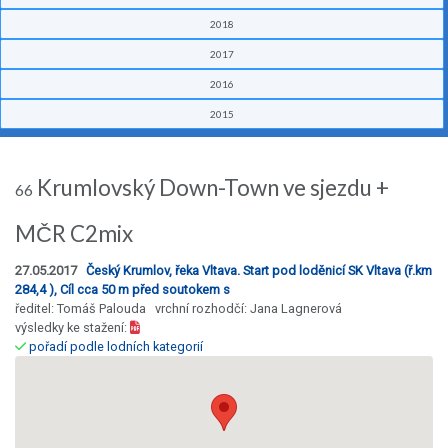
2018
2017
2016
2015
Krumlovský Down-Town ve sjezdu +
66
MČR C2mix
27.05.2017
Český Krumlov, řeka Vltava. Start pod loděnicí SK Vltava (ř.km
284,4 ), Cíl cca 50 m před soutokem s
ředitel: Tomáš Palouda vrchní rozhodčí: Jana Lagnerová
výsledky ke stažení:
pořadí podle lodních kategorií