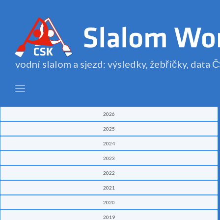
vodní slalom a sjezd: výsledky, žebříčky, data
2026
2025
2024
2023
2022
2021
2020
2019