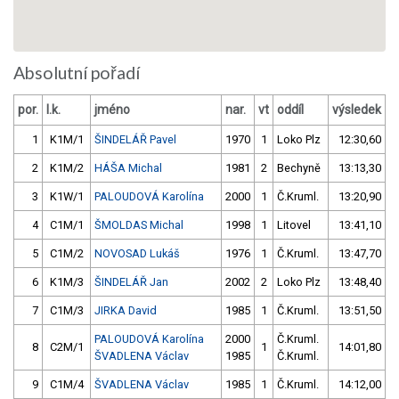
Absolutní pořadí
por.
l.k.
jméno
nar.
vt
oddíl
výsledek
1
K1M/1
ŠINDELÁŘ Pavel
1970
1
Loko Plz
12:30,60
2
K1M/2
HÁŠA Michal
1981
2
Bechyně
13:13,30
3
K1W/1
PALOUDOVÁ Karolína
2000
1
Č.Kruml.
13:20,90
4
C1M/1
ŠMOLDAS Michal
1998
1
Litovel
13:41,10
5
C1M/2
NOVOSAD Lukáš
1976
1
Č.Kruml.
13:47,70
6
K1M/3
ŠINDELÁŘ Jan
2002
2
Loko Plz
13:48,40
7
C1M/3
JIRKA David
1985
1
Č.Kruml.
13:51,50
PALOUDOVÁ Karolína
2000
Č.Kruml.
8
C2M/1
1
14:01,80
ŠVADLENA Václav
1985
Č.Kruml.
9
C1M/4
ŠVADLENA Václav
1985
1
Č.Kruml.
14:12,00