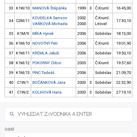
33
K1W/10
MANOVÁ Štěpánka
1999
3
Č.Kruml.
16:45,00
KOUDELKA Samson
2002
Č.Kruml.
34
C2M/11
17:30,10
VAŇKOVÁ Michaela
2000
Litovel
35
K1M/9
MÍKA Hynek
2006
Soběslav
18:13,00
36
K1M/10
NOVOTNÝ Petr
2006
Č.Kruml.
19:01,90
37
K1M/11
KREMLA Jakub
2006
Soběslav
19:50,10
38
K1M/12
POKORNÝ Ctibor
2005
Č.Kruml.
19:57,60
39
K1M/13
PINC Tadeáš
2006
Soběslav
21:09,70
40
C1W/1
BOČÁNKOVÁ Jana
2003
3
Soběslav
22:32,90
41
C1W/2
KOLIHOVÁ Hana
2003
3
Soběslav
27:19,10
Oddíl