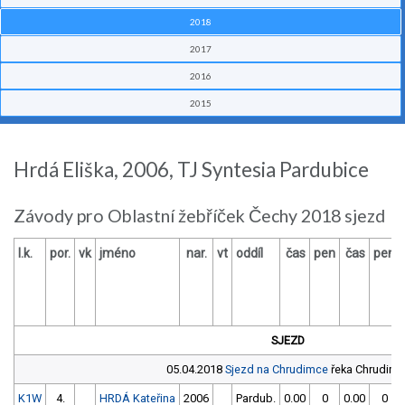
2018
2017
2016
2015
Hrdá Eliška, 2006, TJ Syntesia Pardubice
Závody pro Oblastní žebříček Čechy 2018 sjezd
l.k.
por.
vk
jméno
nar.
vt
oddíl
čas
pen
čas
pen
SJEZD
05.04.2018
Sjezd na Chrudimce
řeka Chrudimk
K1W
4.
HRDÁ Kateřina
2006
Pardub.
0.00
0
0.00
0