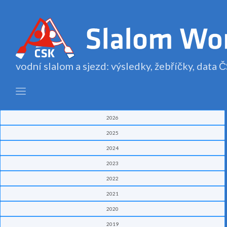
vodní slalom a sjezd: výsledky, žebříčky, data
2026
2025
2024
2023
2022
2021
2020
2019