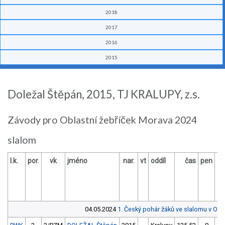
2018
2017
2016
2015
Doležal Štěpán, 2015, TJ KRALUPY, z.s.
Závody pro Oblastní žebříček Morava 2024
slalom
l.k.
por.
vk
jméno
nar.
vt
oddíl
čas
pen
04.05.2024
1. Český pohár žáků ve slalomu v Op