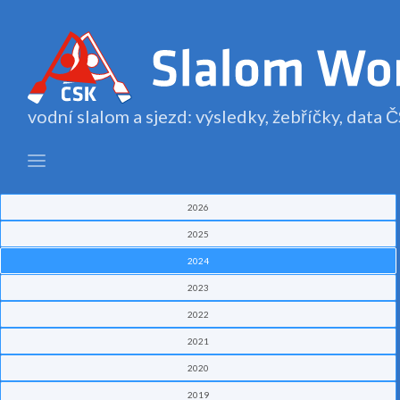
vodní slalom a sjezd: výsledky, žebříčky, data
2026
2025
2024
2023
2022
2021
2020
2019