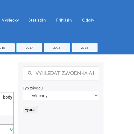
Výsledky
Statistiky
Přihlášky
Oddíly
018
2017
2016
2015
Typ závodu
body
0