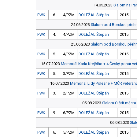
14.05.2023
Slalom na Par
PWK
6.
4/PZM
DOLEŽAL Štěpán
2015
24.06.2023
Slalom pod Borskou přehr
PWK
4.
4/PZM
DOLEŽAL Štěpán
2015
25.06.2023
Slalom pod Borskou přehr
PWK
5.
4/PZM
DOLEŽAL Štěpán
2015
15.07.2023
Memoriál Karla Krejčího + 4.Český pohár v
PWK
5.
3/PZM
DOLEŽAL Štěpán
2015
16.07.2023
Memoriál Lídy Polesné + MČR veterá
PWK
3.
2/PZM
DOLEŽAL Štěpán
2015
05.08.2023
Slalom O štít města
PWK
9.
6/PZM
DOLEŽAL Štěpán
2015
06.08.2023
Sla
PWK
6.
5/PZM
DOLEŽAL Štěpán
2015