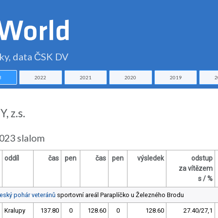
čky, data ČSK DV
3
2022
2021
2020
2019
2
, z.s.
2023 slalom
oddíl
čas
pen
čas
pen
výsledek
odstup
za vítězem
s / %
Český pohár veteránů
sportovní areál Paraplíčko u Železného Brodu
Kralupy
137.80
0
128.60
0
128.60
27.40/27,1