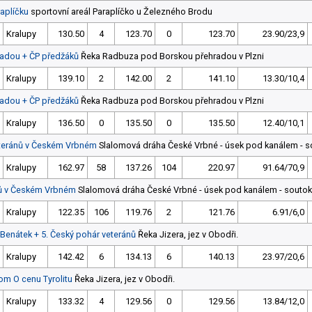
aplíčku
sportovní areál Paraplíčko u Železného Brodu
Kralupy
130.50
4
123.70
0
123.70
23.90/23,9
adou + ČP předžáků
Řeka Radbuza pod Borskou přehradou v Plzni
Kralupy
139.10
2
142.00
2
141.10
13.30/10,4
adou + ČP předžáků
Řeka Radbuza pod Borskou přehradou v Plzni
Kralupy
136.50
0
135.50
0
135.50
12.40/10,1
eteránů v Českém Vrbném
Slalomová dráha České Vrbné - úsek pod kanálem - s
Kralupy
162.97
58
137.26
104
220.97
91.64/70,9
nů v Českém Vrbném
Slalomová dráha České Vrbné - úsek pod kanálem - soutok
Kralupy
122.35
106
119.76
2
121.76
6.91/6,0
 Benátek + 5. Český pohár veteránů
Řeka Jizera, jez v Obodři.
Kralupy
142.42
6
134.13
6
140.13
23.97/20,6
lom O cenu Tyrolitu
Řeka Jizera, jez v Obodři.
Kralupy
133.32
4
129.56
0
129.56
13.84/12,0