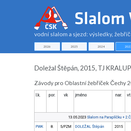
vodní slalom a sjezd: výsledky, žebří
2026
2025
2024
202
Doležal Štěpán, 2015, TJ KRALUPY
Závody pro Oblastní žebříček Čechy 
l.k.
por.
vk
jméno
nar.
vt
13.05.2023
Slalom na Paraplíčku + 2.
PWK
8.
5/PZM
DOLEŽAL Štěpán
2015