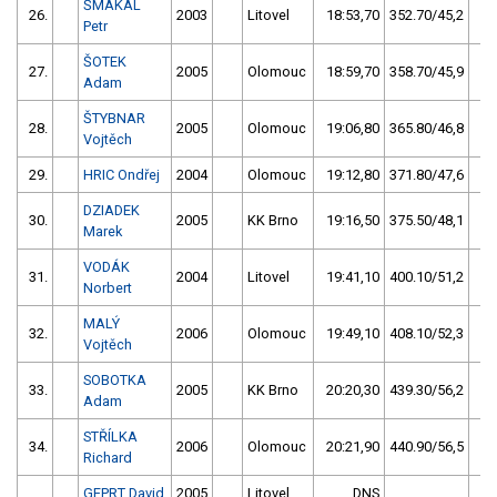
ŠMAKAL
26.
2003
Litovel
18:53,70
352.70/45,2
Petr
ŠOTEK
27.
2005
Olomouc
18:59,70
358.70/45,9
Adam
ŠTYBNAR
28.
2005
Olomouc
19:06,80
365.80/46,8
Vojtěch
29.
HRIC Ondřej
2004
Olomouc
19:12,80
371.80/47,6
DZIADEK
30.
2005
KK Brno
19:16,50
375.50/48,1
Marek
VODÁK
31.
2004
Litovel
19:41,10
400.10/51,2
Norbert
MALÝ
32.
2006
Olomouc
19:49,10
408.10/52,3
Vojtěch
SOBOTKA
33.
2005
KK Brno
20:20,30
439.30/56,2
Adam
STŘÍLKA
34.
2006
Olomouc
20:21,90
440.90/56,5
Richard
GEPRT David
2005
Litovel
DNS