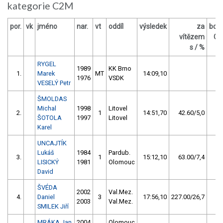
kategorie C2M
por.
vk
jméno
nar.
vt
oddíl
výsledek
za
bod
vítězem
O
s / %
RYGEL
1989
KK Brno
1.
Marek
MT
14:09,10
2
1976
VSDK
VESELÝ Petr
ŠMOLDAS
Michal
1998
Litovel
2.
1
14:51,70
42.60/5,0
1
ŠOTOLA
1997
Litovel
Karel
UNCAJTÍK
Lukáš
1984
Pardub.
3.
1
15:12,10
63.00/7,4
LISICKÝ
1981
Olomouc
David
ŠVÉDA
2002
Val.Mez.
4.
Daniel
3
17:56,10
227.00/26,7
2003
Val.Mez.
SMILEK Jiří
MRÁKA Jan
2004
Olomouc