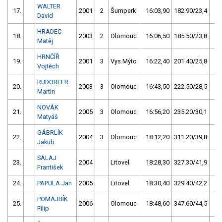
WALTER
17.
2001
2
Šumperk
16:03,90
182.90/23,4
David
HRADEC
18.
2003
2
Olomouc
16:06,50
185.50/23,8
Matěj
HRNČÍŘ
19.
2001
3
Vys.Mýto
16:22,40
201.40/25,8
Vojtěch
RUDORFER
20.
2003
3
Olomouc
16:43,50
222.50/28,5
Martin
NOVÁK
21.
2005
3
Olomouc
16:56,20
235.20/30,1
Matyáš
GÁBRLÍK
22.
2004
3
Olomouc
18:12,20
311.20/39,8
Jakub
SALAJ
23.
2004
Litovel
18:28,30
327.30/41,9
František
24.
PAPULA Jan
2005
Litovel
18:30,40
329.40/42,2
POMAJBÍK
25.
2006
Olomouc
18:48,60
347.60/44,5
Filip