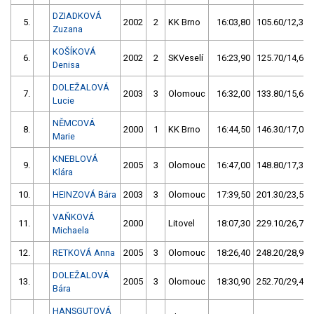
DZIADKOVÁ
5.
2002
2
KK Brno
16:03,80
105.60/12,3
Zuzana
KOŠÍKOVÁ
6.
2002
2
SKVeselí
16:23,90
125.70/14,6
Denisa
DOLEŽALOVÁ
7.
2003
3
Olomouc
16:32,00
133.80/15,6
Lucie
NĚMCOVÁ
8.
2000
1
KK Brno
16:44,50
146.30/17,0
Marie
KNEBLOVÁ
9.
2005
3
Olomouc
16:47,00
148.80/17,3
Klára
10.
HEINZOVÁ Bára
2003
3
Olomouc
17:39,50
201.30/23,5
VAŇKOVÁ
11.
2000
Litovel
18:07,30
229.10/26,7
Michaela
12.
RETKOVÁ Anna
2005
3
Olomouc
18:26,40
248.20/28,9
DOLEŽALOVÁ
13.
2005
3
Olomouc
18:30,90
252.70/29,4
Bára
HANSGUTOVÁ