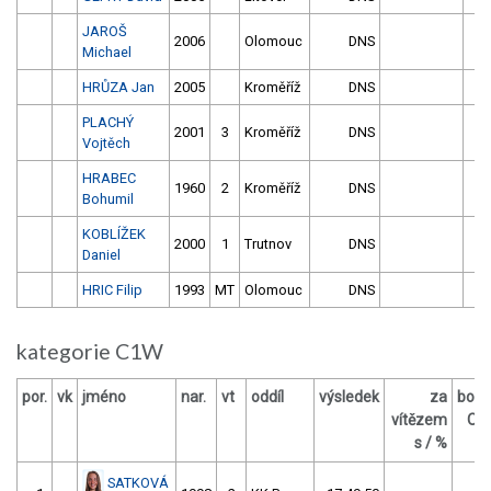
JAROŠ
2006
Olomouc
DNS
Michael
HRŮZA Jan
2005
Kroměříž
DNS
PLACHÝ
2001
3
Kroměříž
DNS
Vojtěch
HRABEC
1960
2
Kroměříž
DNS
Bohumil
KOBLÍŽEK
2000
1
Trutnov
DNS
Daniel
HRIC Filip
1993
MT
Olomouc
DNS
kategorie C1W
por.
vk
jméno
nar.
vt
oddíl
výsledek
za
body
vítězem
OM
s / %
SATKOVÁ