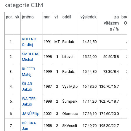
kategorie C1M
por.
vk
jméno
nar.
vt
oddíl
výsledek
za
body
vítězem
OM
s / %
ROLENC
1.
1991
MT
Pardub.
14:31,50
39
Ondřej
ŠMOLDAS
2.
1998
1
Litovel
15:22,00
50.50/5,8
31
Michal
RUFFER
3.
1999
1
Pardub.
15:44,80
73.30/8,4
23
Matěj
ŠILAR
4.
1987
2
Vys.Mýto
16:48,20
136.70/15,7
15
Jakub
WALTER
5.
1998
2
Šumperk
17:14,20
162.70/18,7
11
Jakub
6.
JANŮ Filip
2002
3
Olomouc
17:26,10
174.60/20,0
7
BŘEČKA
7.
1958
2
SKVeselí
17:49,70
198.20/22,7
3
Jan