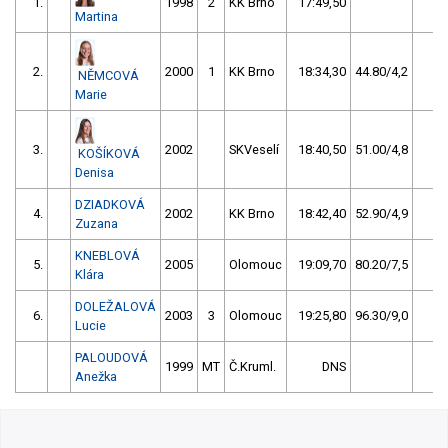
1.
1998
2
KK Brno
17:49,50
14
Martina
2.
2000
1
KK Brno
18:34,30
44.80/4,2
6
NĚMCOVÁ
Marie
3.
2002
SKVeselí
18:40,50
51.00/4,8
2
KOŠÍKOVÁ
Denisa
DZIADKOVÁ
4.
2002
KK Brno
18:42,40
52.90/4,9
1
Zuzana
KNEBLOVÁ
5.
2005
Olomouc
19:09,70
80.20/7,5
0
Klára
DOLEŽALOVÁ
6.
2003
3
Olomouc
19:25,80
96.30/9,0
0
Lucie
PALOUDOVÁ
1999
MT
Č.Kruml.
DNS
0
Anežka