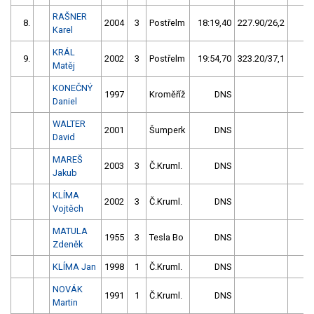
RAŠNER
8.
2004
3
Postřelm
18:19,40
227.90/26,2
2
Karel
KRÁL
9.
2002
3
Postřelm
19:54,70
323.20/37,1
1
Matěj
KONEČNÝ
1997
Kroměříž
DNS
0
Daniel
WALTER
2001
Šumperk
DNS
0
David
MAREŠ
2003
3
Č.Kruml.
DNS
0
Jakub
KLÍMA
2002
3
Č.Kruml.
DNS
0
Vojtěch
MATULA
1955
3
Tesla Bo
DNS
0
Zdeněk
KLÍMA Jan
1998
1
Č.Kruml.
DNS
0
NOVÁK
1991
1
Č.Kruml.
DNS
0
Martin