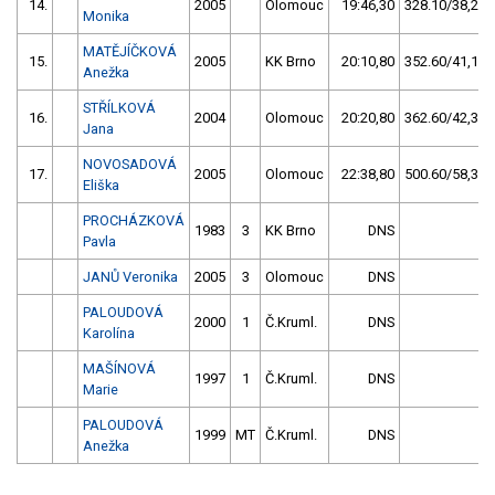
14.
2005
Olomouc
19:46,30
328.10/38,2
Monika
MATĚJÍČKOVÁ
15.
2005
KK Brno
20:10,80
352.60/41,1
Anežka
STŘÍLKOVÁ
16.
2004
Olomouc
20:20,80
362.60/42,3
Jana
NOVOSADOVÁ
17.
2005
Olomouc
22:38,80
500.60/58,3
Eliška
PROCHÁZKOVÁ
1983
3
KK Brno
DNS
Pavla
JANŮ Veronika
2005
3
Olomouc
DNS
PALOUDOVÁ
2000
1
Č.Kruml.
DNS
Karolína
MAŠÍNOVÁ
1997
1
Č.Kruml.
DNS
Marie
PALOUDOVÁ
1999
MT
Č.Kruml.
DNS
Anežka