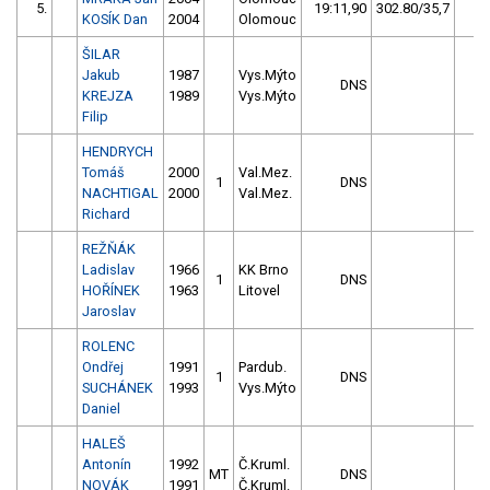
5.
19:11,90
302.80/35,7
KOSÍK Dan
2004
Olomouc
ŠILAR
Jakub
1987
Vys.Mýto
DNS
KREJZA
1989
Vys.Mýto
Filip
HENDRYCH
Tomáš
2000
Val.Mez.
1
DNS
NACHTIGAL
2000
Val.Mez.
Richard
REŽŇÁK
Ladislav
1966
KK Brno
1
DNS
HOŘÍNEK
1963
Litovel
Jaroslav
ROLENC
Ondřej
1991
Pardub.
1
DNS
SUCHÁNEK
1993
Vys.Mýto
Daniel
HALEŠ
Antonín
1992
Č.Kruml.
MT
DNS
NOVÁK
1991
Č.Kruml.