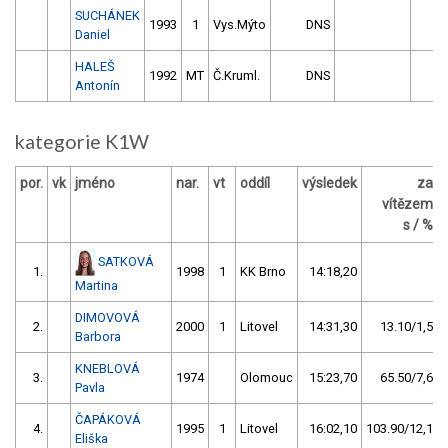
SUCHÁNEK
1993
1
Vys.Mýto
DNS
0
Daniel
HALEŠ
1992
MT
Č.Kruml.
DNS
0
Antonín
kategorie K1W
por.
vk
jméno
nar.
vt
oddíl
výsledek
za
vítězem
s / %
SATKOVÁ
1.
1998
1
KK Brno
14:18,20
Martina
DIMOVOVÁ
2.
2000
1
Litovel
14:31,30
13.10/1,5
Barbora
KNEBLOVÁ
3.
1974
Olomouc
15:23,70
65.50/7,6
Pavla
ČAPÁKOVÁ
4.
1995
1
Litovel
16:02,10
103.90/12,1
Eliška