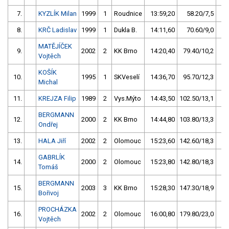
7.
KYZLÍK Milan
1999
1
Roudnice
13:59,20
58.20/7,5
8.
KRČ Ladislav
1999
1
Dukla B.
14:11,60
70.60/9,0
MATĚJÍČEK
9.
2002
2
KK Brno
14:20,40
79.40/10,2
Vojtěch
KOŠÍK
10.
1995
1
SKVeselí
14:36,70
95.70/12,3
Michal
11.
KREJZA Filip
1989
2
Vys.Mýto
14:43,50
102.50/13,1
BERGMANN
12.
2000
2
KK Brno
14:44,80
103.80/13,3
Ondřej
13.
HALA Jiří
2002
2
Olomouc
15:23,60
142.60/18,3
GABRLÍK
14.
2000
2
Olomouc
15:23,80
142.80/18,3
Tomáš
BERGMANN
15.
2003
3
KK Brno
15:28,30
147.30/18,9
Bořivoj
PROCHÁZKA
16.
2002
2
Olomouc
16:00,80
179.80/23,0
Vojtěch