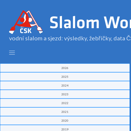
vodní slalom a sjezd: výsledky, žebříčky, data
2026
2025
2024
2023
2022
2021
2020
2019