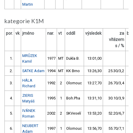
Martin
kategorie K1M
por.
vk
jméno
nar.
vt
oddíl
výsledek
za
bo
vítězem
O
s / %
MRŮZEK
1.
1977
MT
Dukla B.
13:01,00
1
Kamil
2.
SATKE Adam
1994
MT
KK Brno
13:26,30
25.30/3,2
HÁLA
3.
1992
2
Olomouc
13:27,70
26.70/3,4
Richard
ZIERIS
4.
1995
1
Boh.Pha
13:31,10
30.10/3,9
Matyáš
IVÁNEK
5.
2002
2
SKVeselí
13:53,20
52.20/6,7
Roman
NEUBERT
6.
1997
1
Olomouc
13:56,70
55.70/7,1
Adam