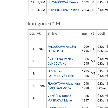
12.
3/ZM
HLAVNIČKOVÁ Tereza
2003
0
Č.Kruml
13.
4/ZM
NOVOSADOVÁ Kristina
2004
0
Č.Kruml
kategorie C2M
por.
vk
jméno
nar.
vt
oddíl
PALOUDOVÁ Anežka
1999
Č.Kruml
1.
1/U23
1
JELÍNEK Filip
1996
Boh.Ph
ŠVADLENA Václav
1985
Č.Kruml
2.
MT
DUNDOVÁ Iva
1995
Č.Kruml
JIRKA David
1985
Č.Kruml
3.
MT
LAGNEROVÁ Lenka
1985
Č.Kruml
PLACHTOVÁ Alexandra
1998
Č.Kruml
4.
1/DS
ŠMOLDAS Michal
1998
Litovel
VANĚČEK Tomáš
1986
Č.Kruml
4.
MAŠÍNOVÁ Marie
1997
Č.Kruml