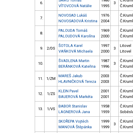
SAIKO Tomáš
1986
Č.Kruml
6.
3
VÍTOVCOVÁ Natálie
1995
Č.Kruml
NOVOSAD Lukáš
1976
Č.Kruml
7.
NOVOSADOVÁ Kristina
2004
Č.Kruml
PALOUDA Tomáš
1969
Č.Kruml
8.
PALOUDOVÁ Karolína
2000
Č.Kruml
ŠOTOLA Karel
1997
Litovel
9.
2/DS
3
VAŇKOVÁ Michaela
2000
Litovel
ŠVADLENA Martin
1987
Č.Kruml
10.
3
BERÁNKOVÁ Kateřina
1996
Č.Kruml
MAREŠ Jakub
2003
Č.Kruml
11.
1/ZM
HLAVNIČKOVÁ Tereza
2003
Č.Kruml
KLEIN Pavel
2001
Č.Kruml
12.
1/ZS
BAUEROVÁ Markéta
2001
Č.Kruml
BABOR Stanislav
1958
Č.Kruml
13.
1/VS
LAGNEROVÁ Jana
1959
Soběsl
SKOŘEPA Vojtěch
1999
Č.Kruml
3
MANOVÁ Štěpánka
1999
Č.Kruml