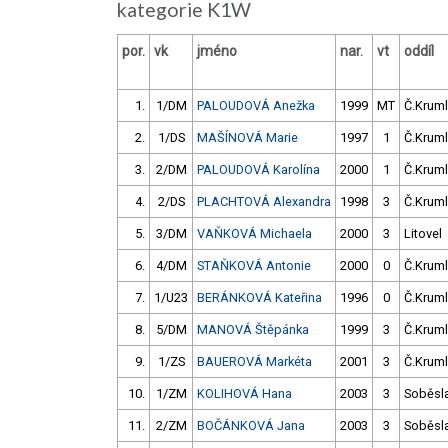
kategorie K1W
por.
vk
jméno
nar.
vt
oddíl
1.
1/DM
PALOUDOVÁ Anežka
1999
MT
Č.Kruml
2.
1/DS
MAŠÍNOVÁ Marie
1997
1
Č.Kruml
3.
2/DM
PALOUDOVÁ Karolína
2000
1
Č.Kruml
4.
2/DS
PLACHTOVÁ Alexandra
1998
3
Č.Kruml
5.
3/DM
VAŇKOVÁ Michaela
2000
3
Litovel
6.
4/DM
STAŇKOVÁ Antonie
2000
0
Č.Kruml
7.
1/U23
BERÁNKOVÁ Kateřina
1996
0
Č.Kruml
8.
5/DM
MANOVÁ Štěpánka
1999
3
Č.Kruml
9.
1/ZS
BAUEROVÁ Markéta
2001
3
Č.Kruml
10.
1/ZM
KOLIHOVÁ Hana
2003
3
Soběsl
11.
2/ZM
BOČÁNKOVÁ Jana
2003
3
Soběsl