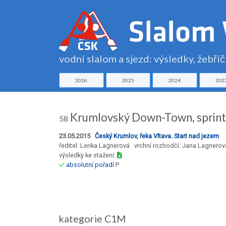
vodní slalom a sjezd: výsledky, žebří
2026
2025
2024
202
Krumlovský Down-Town, sprin
58
23.05.2015
Český Krumlov, řeka Vltava. Start nad jezem
ředitel: Lenka Lagnerová vrchní rozhodčí: Jana Lagnerov
výsledky ke stažení:
absolutní pořadí
P
kategorie C1M