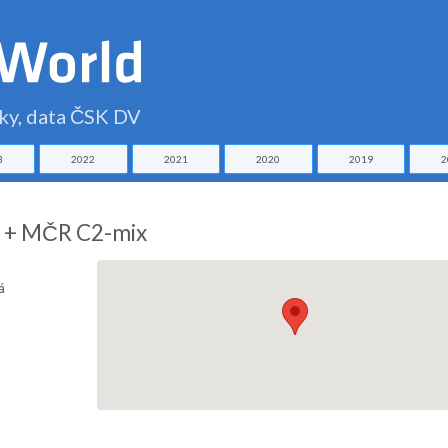
čky, data ČSK DV
3
2022
2021
2020
2019
2
t + MČR C2-mix
á