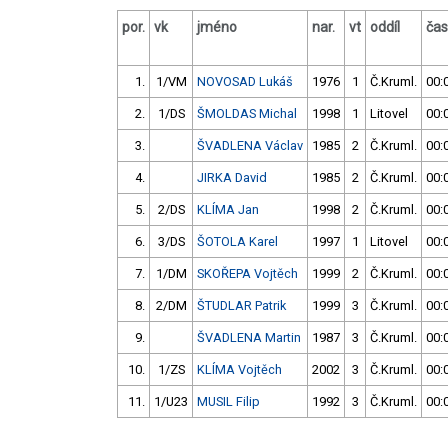
por.
vk
jméno
nar.
vt
oddíl
čas
1.
1/VM
NOVOSAD Lukáš
1976
1
Č.Kruml.
00:
2.
1/DS
ŠMOLDAS Michal
1998
1
Litovel
00:
3.
ŠVADLENA Václav
1985
2
Č.Kruml.
00:
4.
JIRKA David
1985
2
Č.Kruml.
00:
5.
2/DS
KLÍMA Jan
1998
2
Č.Kruml.
00:
6.
3/DS
ŠOTOLA Karel
1997
1
Litovel
00:
7.
1/DM
SKOŘEPA Vojtěch
1999
2
Č.Kruml.
00:
8.
2/DM
ŠTUDLAR Patrik
1999
3
Č.Kruml.
00:
9.
ŠVADLENA Martin
1987
3
Č.Kruml.
00:
10.
1/ZS
KLÍMA Vojtěch
2002
3
Č.Kruml.
00:
11.
1/U23
MUSIL Filip
1992
3
Č.Kruml.
00: