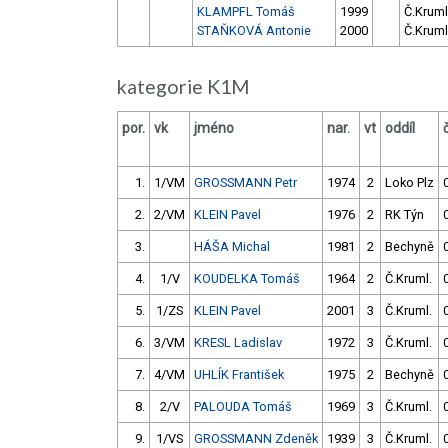
KLAMPFL Tomáš
1999
Č.Kruml
STAŇKOVÁ Antonie
2000
Č.Kruml
kategorie K1M
por.
vk
jméno
nar.
vt
oddíl
1.
1/VM
GROSSMANN Petr
1974
2
Loko Plz
2.
2/VM
KLEIN Pavel
1976
2
RK Týn
3.
HÁŠA Michal
1981
2
Bechyně
4.
1/V
KOUDELKA Tomáš
1964
2
Č.Kruml.
5.
1/ZS
KLEIN Pavel
2001
3
Č.Kruml.
6.
3/VM
KRESL Ladislav
1972
3
Č.Kruml.
7.
4/VM
UHLÍK František
1975
2
Bechyně
8.
2/V
PALOUDA Tomáš
1969
3
Č.Kruml.
9.
1/VS
GROSSMANN Zdeněk
1939
3
Č.Kruml.