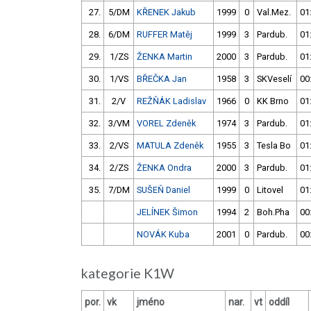
27.
5/DM
KŘENEK Jakub
1999
0
Val.Mez.
01
28.
6/DM
RUFFER Matěj
1999
3
Pardub.
01
29.
1/ZS
ŽENKA Martin
2000
3
Pardub.
01
30.
1/VS
BŘEČKA Jan
1958
3
SKVeselí
00
31.
2/V
REŽŇÁK Ladislav
1966
0
KK Brno
01
32.
3/VM
VOREL Zdeněk
1974
3
Pardub.
01
33.
2/VS
MATULA Zdeněk
1955
3
Tesla Bo
01
34.
2/ZS
ŽENKA Ondra
2000
3
Pardub.
01
35.
7/DM
SUŠEŇ Daniel
1999
0
Litovel
01
JELÍNEK Šimon
1994
2
Boh.Pha
00
NOVÁK Kuba
2001
0
Pardub.
00
kategorie K1W
por.
vk
jméno
nar.
vt
oddíl