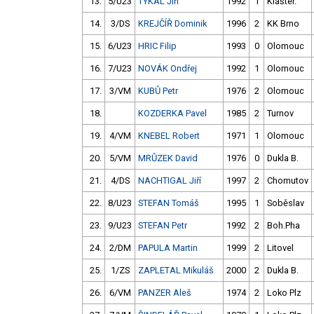
13.
5/U23
TYKAL Jiří
1992
1
Klášter.
14.
3/DS
KREJČÍŘ Dominik
1996
2
KK Brno
15.
6/U23
HRIC Filip
1993
0
Olomouc
16.
7/U23
NOVÁK Ondřej
1992
1
Olomouc
17.
3/VM
KUBŮ Petr
1976
2
Olomouc
18.
KOZDERKA Pavel
1985
2
Turnov
19.
4/VM
KNEBEL Robert
1971
1
Olomouc
20.
5/VM
MRŮZEK David
1976
0
Dukla B.
21.
4/DS
NACHTIGAL Jiří
1997
2
Chomutov
22.
8/U23
STEFAN Tomáš
1995
1
Soběslav
23.
9/U23
STEFAN Petr
1992
2
Boh.Pha
24.
2/DM
PAPULA Martin
1999
2
Litovel
25.
1/ZS
ZAPLETAL Mikuláš
2000
2
Dukla B.
26.
6/VM
PANZER Aleš
1974
2
Loko Plz