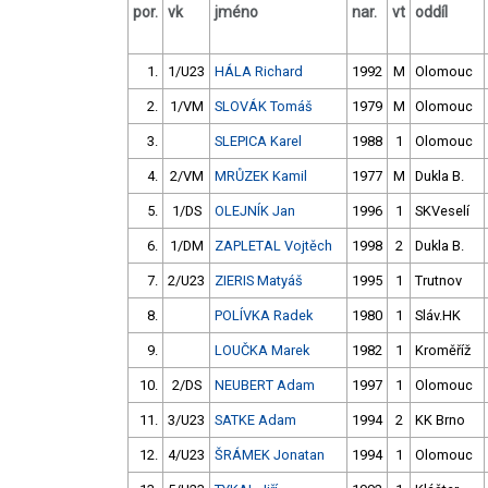
por.
vk
jméno
nar.
vt
oddíl
1.
1/U23
HÁLA Richard
1992
M
Olomouc
2.
1/VM
SLOVÁK Tomáš
1979
M
Olomouc
3.
SLEPICA Karel
1988
1
Olomouc
4.
2/VM
MRŮZEK Kamil
1977
M
Dukla B.
5.
1/DS
OLEJNÍK Jan
1996
1
SKVeselí
6.
1/DM
ZAPLETAL Vojtěch
1998
2
Dukla B.
7.
2/U23
ZIERIS Matyáš
1995
1
Trutnov
8.
POLÍVKA Radek
1980
1
Sláv.HK
9.
LOUČKA Marek
1982
1
Kroměříž
10.
2/DS
NEUBERT Adam
1997
1
Olomouc
11.
3/U23
SATKE Adam
1994
2
KK Brno
12.
4/U23
ŠRÁMEK Jonatan
1994
1
Olomouc