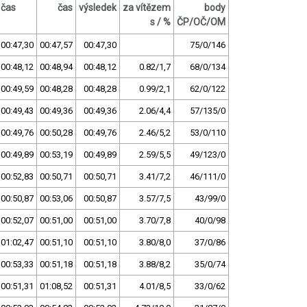
čas
čas
výsledek
za vítězem
body
s / %
ČP/OČ/OM
00:47,30
00:47,57
00:47,30
75/0/146
00:48,12
00:48,94
00:48,12
0.82/1,7
68/0/134
00:49,59
00:48,28
00:48,28
0.99/2,1
62/0/122
00:49,43
00:49,36
00:49,36
2.06/4,4
57/135/0
00:49,76
00:50,28
00:49,76
2.46/5,2
53/0/110
00:49,89
00:53,19
00:49,89
2.59/5,5
49/123/0
00:52,83
00:50,71
00:50,71
3.41/7,2
46/111/0
00:50,87
00:53,06
00:50,87
3.57/7,5
43/99/0
00:52,07
00:51,00
00:51,00
3.70/7,8
40/0/98
01:02,47
00:51,10
00:51,10
3.80/8,0
37/0/86
00:53,33
00:51,18
00:51,18
3.88/8,2
35/0/74
00:51,31
01:08,52
00:51,31
4.01/8,5
33/0/62