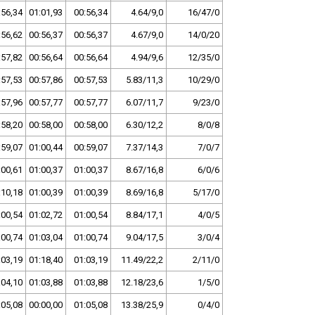
:56,34
01:01,93
00:56,34
4.64/9,0
16/47/0
:56,62
00:56,37
00:56,37
4.67/9,0
14/0/20
:57,82
00:56,64
00:56,64
4.94/9,6
12/35/0
:57,53
00:57,86
00:57,53
5.83/11,3
10/29/0
:57,96
00:57,77
00:57,77
6.07/11,7
9/23/0
:58,20
00:58,00
00:58,00
6.30/12,2
8/0/8
:59,07
01:00,44
00:59,07
7.37/14,3
7/0/7
:00,61
01:00,37
01:00,37
8.67/16,8
6/0/6
:10,18
01:00,39
01:00,39
8.69/16,8
5/17/0
:00,54
01:02,72
01:00,54
8.84/17,1
4/0/5
:00,74
01:03,04
01:00,74
9.04/17,5
3/0/4
:03,19
01:18,40
01:03,19
11.49/22,2
2/11/0
:04,10
01:03,88
01:03,88
12.18/23,6
1/5/0
:05,08
00:00,00
01:05,08
13.38/25,9
0/4/0