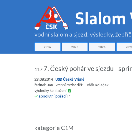
vodní slalom a sjezd: výsledky, žebří
2026
2025
2024
202
7. Český pohár ve sjezdu - sp
117
23.08.2014
USD České Vrbné
ředitel: Jan vrchní rozhodčí: Luděk Roleček
výsledky ke stažení:
absolutní pořadí
P
kategorie C1M