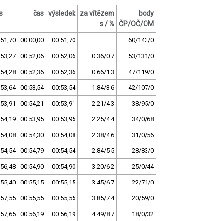
s
čas
výsledek
za vítězem
body
s / %
ČP/OČ/OM
:51,70
00:00,00
00:51,70
60/143/0
:53,27
00:52,06
00:52,06
0.36/0,7
53/131/0
:54,28
00:52,36
00:52,36
0.66/1,3
47/119/0
:53,64
00:53,54
00:53,54
1.84/3,6
42/107/0
:53,91
00:54,21
00:53,91
2.21/4,3
38/95/0
:54,19
00:53,95
00:53,95
2.25/4,4
34/0/68
:54,08
00:54,30
00:54,08
2.38/4,6
31/0/56
:54,54
00:54,79
00:54,54
2.84/5,5
28/83/0
:56,48
00:54,90
00:54,90
3.20/6,2
25/0/44
:55,40
00:55,15
00:55,15
3.45/6,7
22/71/0
:57,55
00:55,55
00:55,55
3.85/7,4
20/59/0
:57,65
00:56,19
00:56,19
4.49/8,7
18/0/32