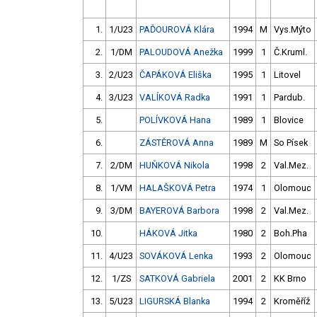
1.
1/U23
PAĎOUROVÁ Klára
1994
M
Vys.Mýto
2.
1/DM
PALOUDOVÁ Anežka
1999
1
Č.Kruml.
3.
2/U23
ČAPÁKOVÁ Eliška
1995
1
Litovel
4.
3/U23
VALÍKOVÁ Radka
1991
1
Pardub.
5.
POLÍVKOVÁ Hana
1989
1
Blovice
6.
ZÁSTĚROVÁ Anna
1989
M
So Písek
7.
2/DM
HUŇKOVÁ Nikola
1998
2
Val.Mez.
8.
1/VM
HALAŠKOVÁ Petra
1974
1
Olomouc
9.
3/DM
BAYEROVÁ Barbora
1998
2
Val.Mez.
10.
HÁKOVÁ Jitka
1980
2
Boh.Pha
11.
4/U23
SOVÁKOVÁ Lenka
1993
2
Olomouc
12.
1/ZS
SATKOVÁ Gabriela
2001
2
KK Brno
13.
5/U23
LIGURSKÁ Blanka
1994
2
Kroměříž