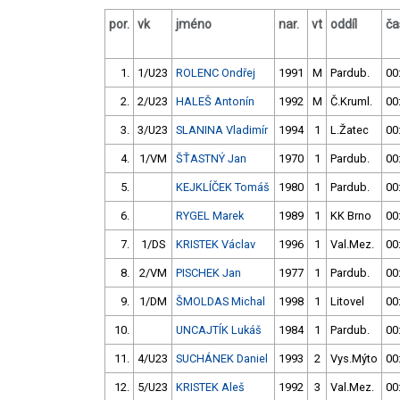
por.
vk
jméno
nar.
vt
oddíl
ča
1.
1/U23
ROLENC Ondřej
1991
M
Pardub.
00
2.
2/U23
HALEŠ Antonín
1992
M
Č.Kruml.
00
3.
3/U23
SLANINA Vladimír
1994
1
L.Žatec
00
4.
1/VM
ŠŤASTNÝ Jan
1970
1
Pardub.
00
5.
KEJKLÍČEK Tomáš
1980
1
Pardub.
00
6.
RYGEL Marek
1989
1
KK Brno
00
7.
1/DS
KRISTEK Václav
1996
1
Val.Mez.
00
8.
2/VM
PISCHEK Jan
1977
1
Pardub.
00
9.
1/DM
ŠMOLDAS Michal
1998
1
Litovel
00
10.
UNCAJTÍK Lukáš
1984
1
Pardub.
00
11.
4/U23
SUCHÁNEK Daniel
1993
2
Vys.Mýto
00
12.
5/U23
KRISTEK Aleš
1992
3
Val.Mez.
00