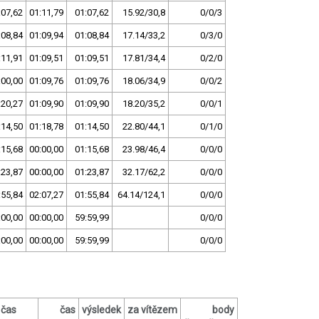
:07,62
01:11,79
01:07,62
15.92/30,8
0/0/3
:08,84
01:09,94
01:08,84
17.14/33,2
0/3/0
:11,91
01:09,51
01:09,51
17.81/34,4
0/2/0
:00,00
01:09,76
01:09,76
18.06/34,9
0/0/2
:20,27
01:09,90
01:09,90
18.20/35,2
0/0/1
:14,50
01:18,78
01:14,50
22.80/44,1
0/1/0
:15,68
00:00,00
01:15,68
23.98/46,4
0/0/0
:23,87
00:00,00
01:23,87
32.17/62,2
0/0/0
:55,84
02:07,27
01:55,84
64.14/124,1
0/0/0
:00,00
00:00,00
59:59,99
0/0/0
:00,00
00:00,00
59:59,99
0/0/0
čas
čas
výsledek
za vítězem
body