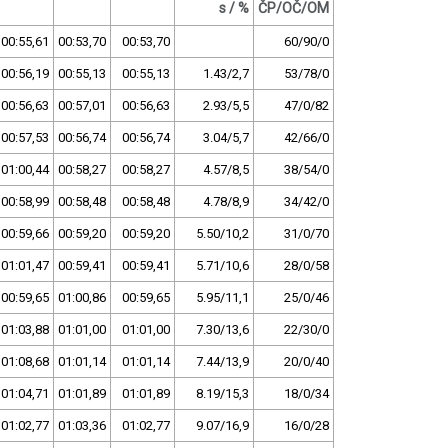
s / %
ČP/OČ/OM
00:55,61
00:53,70
00:53,70
60/90/0
00:56,19
00:55,13
00:55,13
1.43/2,7
53/78/0
00:56,63
00:57,01
00:56,63
2.93/5,5
47/0/82
00:57,53
00:56,74
00:56,74
3.04/5,7
42/66/0
01:00,44
00:58,27
00:58,27
4.57/8,5
38/54/0
00:58,99
00:58,48
00:58,48
4.78/8,9
34/42/0
00:59,66
00:59,20
00:59,20
5.50/10,2
31/0/70
01:01,47
00:59,41
00:59,41
5.71/10,6
28/0/58
00:59,65
01:00,86
00:59,65
5.95/11,1
25/0/46
01:03,88
01:01,00
01:01,00
7.30/13,6
22/30/0
01:08,68
01:01,14
01:01,14
7.44/13,9
20/0/40
01:04,71
01:01,89
01:01,89
8.19/15,3
18/0/34
01:02,77
01:03,36
01:02,77
9.07/16,9
16/0/28