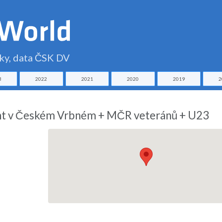
čky, data ČSK DV
3
2022
2021
2020
2019
2
rint v Českém Vrbném + MČR veteránů + U23