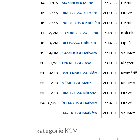
14.
1/DS
MAŠÍNOVÁ Marie
1997
2
Č.Kruml.
15.
2/ZS
DIMOVOVÁ Barbora
2000
2
Litovel
16.
3/ZS
PALOUDOVÁ Karolína
2000
2
Č.Kruml.
17.
2/VM
FRYDRICHOVÁ Hana
1978
0
Boh.Pha
18.
3/VM
BÍLOVSKÁ Gabriela
1974
2
Lipník
19.
4/DM
KAMINSKÁ Barbora
1998
3
Val.Mez.
20.
1/V
TYKALOVÁ Jana
1968
1
Klášter.
21.
4/ZS
SMETÁNKOVÁ Klára
2000
3
Kroměříž
22.
5/ZS
NĚMCOVÁ Marie
2000
3
KK Brno
23.
6/ZS
DIMOVOVÁ Viktorie
2000
3
Litovel
24.
6/U23
ŘEHÁKOVÁ Barbora
1994
1
Litovel
BAYEROVÁ Markéta
2000
3
Val.Mez.
kategorie K1M