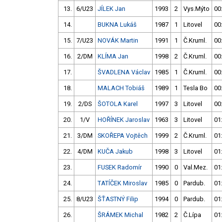
13.
6/U23
JÍLEK Jan
1993
2
Vys.Mýto
00
14.
BUKNA Lukáš
1987
1
Litovel
00
15.
7/U23
NOVÁK Martin
1991
1
Č.Kruml.
00
16.
2/DM
KLÍMA Jan
1998
2
Č.Kruml.
00
17.
ŠVADLENA Václav
1985
1
Č.Kruml.
00
18.
MALACH Tobiáš
1989
1
Tesla Bo
00
19.
2/DS
ŠOTOLA Karel
1997
3
Litovel
00
20.
1/V
HOŘÍNEK Jaroslav
1963
3
Litovel
01
21.
3/DM
SKOŘEPA Vojtěch
1999
2
Č.Kruml.
01
22.
4/DM
KUČA Jakub
1998
3
Litovel
01
23.
FUSEK Radomír
1990
0
Val.Mez.
01
24.
TATÍČEK Miroslav
1985
0
Pardub.
01
25.
8/U23
ŠŤASTNÝ Filip
1994
0
Pardub.
01
26.
ŠRÁMEK Michal
1982
2
Č.Lípa
01