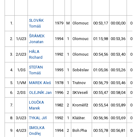
SLOVÁK
1.
1979
M
Olomouc
00:53,17
00:00,00
00:
Tomáš
ŠRÁMEK
2.
1/U23
1994
1
Olomouc
01:15,98
00:53,36
00:
Jonatan
HÁLA
3.
2/U23
1992
1
Olomouc
00:54,56
00:53,40
00:
Richard
STEFAN
4.
1/DS
1995
1
Soběslav
01:05,06
00:55,26
00:
Tomáš
5.
1/VM
MAREK Aleš
1978
1
Trutnov
00:56,79
00:55,46
00:
6.
2/DS
OLEJNÍK Jan
1996
2
SKVeselí
00:55,47
00:58,04
00:
LOUČKA
7.
1982
2
Kroměříž
00:55,54
00:55,89
00:
Marek
8.
3/U23
TYKAL Jiří
1992
1
Klášter.
00:56,96
00:55,69
00:
SMOLKA
9.
4/U23
1994
2
Boh.Pha
00:55,78
00:56,81
00:
Ondřej