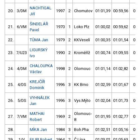
NACHTIGAL
20.
3/DM
1997
2
Chomutov
01:01,39
00:59,56
00:
Jiří
ŠINDELÁŘ
21.
6/VM
1970
1
Loko Plz
01:00,02
00:59,62
00:
Pavel
22.
TŮMA Jan
1979
2
KKVeselí
01:00,35
01:01,54
01:
LIGURSKÝ
23.
7/U23
1990
2
Kroměříž
01:00,74
01:09,55
01:
Ivo
CHALOUPKA
24.
4/DM
1998
2
Olomouc
01:01,14
01:02,82
01:
Václav
KREJČÍŘ
25.
4/DS
1996
3
KK Brno
01:02,59
01:01,67
01:
Dominik
VYHNÁLEK
26.
5/DS
1996
3
Vys.Mýto
01:02,04
01:01,73
01:
Jan
MATHAI
Olomouc-
27.
7/VM
1969
2
01:01,95
01:02,77
01:
Robert
8
28.
MÍKA Jan
1984
3
Boh.Pha
01:02,51
01:05,16
01:
29.
1/V
FILIPI Robert
1964
2
Č.Lípa
01:03,02
01:05,63
01: