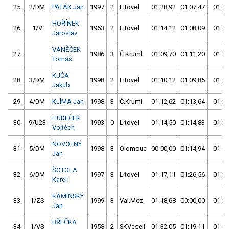
25.
2/DM
PATÁK Jan
1997
2
Litovel
01:28,92
01:07,47
01:07
HOŘÍNEK
26.
1/V
1963
2
Litovel
01:14,12
01:08,09
01:08
Jaroslav
VANĚČEK
27.
1986
3
Č.Kruml.
01:09,70
01:11,20
01:09
Tomáš
KUČA
28.
3/DM
1998
2
Litovel
01:10,12
01:09,85
01:09
Jakub
29.
4/DM
KLÍMA Jan
1998
3
Č.Kruml.
01:12,62
01:13,64
01:12
HUDEČEK
30.
9/U23
1993
0
Litovel
01:14,50
01:14,83
01:14
Vojtěch
NOVOTNÝ
31.
5/DM
1998
3
Olomouc
00:00,00
01:14,94
01:14
Jan
ŠOTOLA
32.
6/DM
1997
3
Litovel
01:17,11
01:26,56
01:17
Karel
KAMINSKÝ
33.
1/ZS
1999
3
Val.Mez.
01:18,68
00:00,00
01:18
Jan
BŘEČKA
34.
1/VS
1958
2
SKVeselí
01:32,05
01:19,11
01:19