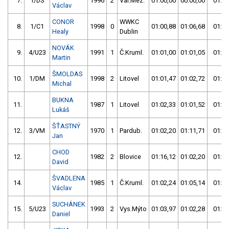
7.
1/DS
1996
2
Val.Mez.
01:00,00
00:00,00
01:00
Václav
CONOR
WWKC
8.
1/C1
1998
0
01:00,88
01:06,68
01:00
Healy
Dublin
NOVÁK
9.
4/U23
1991
1
Č.Kruml.
01:01,00
01:01,05
01:01
Martin
ŠMOLDAS
10.
1/DM
1998
2
Litovel
01:01,47
01:02,72
01:01
Michal
BUKNA
11.
1987
1
Litovel
01:02,33
01:01,52
01:01
Lukáš
ŠŤASTNÝ
12.
3/VM
1970
1
Pardub.
01:02,20
01:11,71
01:02
Jan
CHOD
12.
1982
2
Blovice
01:16,12
01:02,20
01:02
David
ŠVADLENA
14.
1985
1
Č.Kruml.
01:02,24
01:05,14
01:02
Václav
SUCHÁNEK
15.
5/U23
1993
2
Vys.Mýto
01:03,97
01:02,28
01:02
Daniel