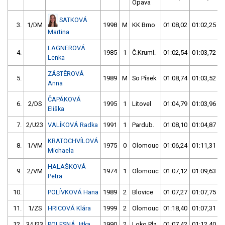
Opava
SATKOVÁ
3.
1/DM
1998
M
KK Brno
01:08,02
01:02,25
Martina
LAGNEROVÁ
4.
1985
1
Č.Kruml.
01:02,54
01:03,72
Lenka
ZÁSTĚROVÁ
5.
1989
M
So Písek
01:08,74
01:03,52
Anna
ČAPÁKOVÁ
6.
2/DS
1995
1
Litovel
01:04,79
01:03,96
Eliška
7.
2/U23
VALÍKOVÁ Radka
1991
1
Pardub.
01:08,10
01:04,87
KRATOCHVÍLOVÁ
8.
1/VM
1975
0
Olomouc
01:06,24
01:11,31
Michaela
HALAŠKOVÁ
9.
2/VM
1974
1
Olomouc
01:07,12
01:09,63
Petra
10.
POLÍVKOVÁ Hana
1989
2
Blovice
01:07,27
01:07,75
11.
1/ZS
HRICOVÁ Klára
1999
2
Olomouc
01:18,40
01:07,31
12.
3/U23
POLESNÁ Jitka
1990
2
Loko Plz
01:07,42
01:12,40