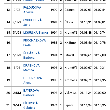
PALOUDOVÁ
13.
2/ZS
1999
2
Č.Kruml.
01:07,63
01:07,54
Anežka
SVOBODOVÁ
14.
4/U23
1993
1
Č.Lípa
01:10,31
01:07,81
Jana
15.
5/U23
LIGURSKÁ Blanka
1994
3
Kroměříž
01:08,48
01:19,74
PROCHÁZKOVÁ
16.
1983
2
KK Brno
01:08,56
01:10,78
Pavla
ŘEHÁKOVÁ
17.
6/U23
1994
2
Litovel
01:09,61
01:12,88
Barbora
DRÁBKOVÁ
18.
3/DS
1995
2
Kroměříž
01:09,67
01:10,31
Martina
HROUZKOVÁ
19.
1985
1
Kroměříž
01:09,71
01:14,36
Alena
BAYEROVÁ
20.
2/DM
1998
2
Val.Mez.
01:11,24
00:00,00
Barbora
BÍLOVSKÁ
21.
3/VM
1974
1
Lipník
01:11,94
01:15,95
Gabriela