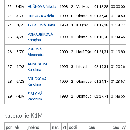
22.
3/DM
HUŇKOVÁ Nikola
1998
2
Val.Mez.
01:12,28
00:00,00
23.
3/ZS
HRICOVÁ Adéla
1999
0
Olomouc
01:35,40
01:14,50
24.
1/V
TYKALOVÁ Jana
1968
1
Klášter.
01:17,28
01:14,77
POMAJBÍKOVÁ
25.
4/ZS
1999
3
Olomouc
01:18,78
01:34,46
Kristýna
VRBOVÁ
26.
5/ZS
2000
2
Horš.Týn
01:21,31
01:19,80
Alexandra
ARNOŠOVÁ
27.
4/DS
1995
3
Litovel
02:19,31
01:20,26
Karolína
SOUČKOVÁ
28.
6/ZS
1999
2
Olomouc
01:24,17
01:23,67
Karolína
FIALOVÁ
29.
4/DM
1998
2
Olomouc
02:27,71
01:48,65
Veronika
kategorie K1M
por.
vk
jméno
nar.
vt
oddíl
čas
čas
výsl