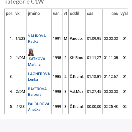
kategorie C1W
por.
vk
jméno
nar.
vt
oddíl
čas
čas
výsle
VALÍKOVÁ
1.
1/U23
1991
M
Pardub.
01:09,95
00:00,00
01:09
Radka
2.
1/DM
1998
2
KK Brno
01:11,27
01:11,08
01:11
SATKOVÁ
Martina
LAGNEROVÁ
3.
1985
2
Č.Kruml.
01:13,81
01:12,67
01:12
Lenka
BAYEROVÁ
4.
2/DM
1998
3
Val.Mez.
01:27,45
00:00,00
01:27
Barbora
PALOUDOVÁ
5.
1/ZS
1999
3
Č.Kruml.
00:00,00
02:25,43
02:25
Anežka