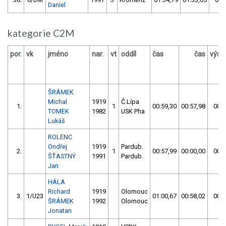
Daniel
kategorie C2M
por.
vk
jméno
nar.
vt
oddíl
čas
čas
výsl
ŠRÁMEK
Michal
1919
Č.Lípa
1.
1
00:59,30
00:57,98
00:5
TOMEK
1982
USK Pha
Lukáš
ROLENC
Ondřej
1919
Pardub.
2.
1
00:57,99
00:00,00
00:5
ŠŤASTNÝ
1991
Pardub.
Jan
HÁLA
Richard
1919
Olomouc
3.
1/U23
01:00,67
00:58,02
00:5
ŠRÁMEK
1992
Olomouc
Jonatan