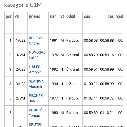
kategorie C1M
por.
vk
jméno
nar.
vt
oddíl
čas
čas
výsle
ROLENC
1.
1/U23
1991
M
Pardub.
00:58,08
00:58,88
00:58
Ondřej
NOVOSAD
2.
1/VM
1976
M
Č.Kruml.
00:58,70
00:59,16
00:58
Lukáš
HALEŠ
3.
2/U23
1992
1
Č.Kruml.
00:59,51
00:58,99
00:58
Antonín
SLANINA
3.
3/U23
1994
1
L.Žatec
01:00,21
00:58,99
00:58
Vladimír
PISCHEK
5.
2/VM
1977
1
Pardub.
01:02,14
00:59,72
00:59
Jan
KEJKLÍČEK
6.
1980
M
Pardub.
00:59,89
01:10,21
00:59
Tomáš
KRISTEK