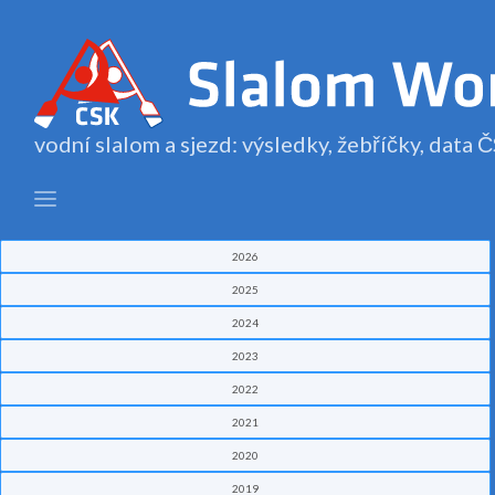
vodní slalom a sjezd: výsledky, žebříčky, data
2026
2025
2024
2023
2022
2021
2020
2019