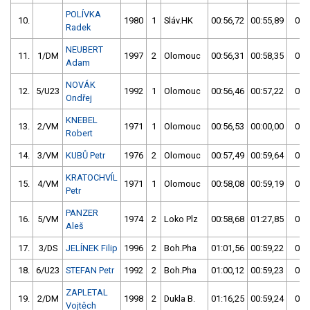
POLÍVKA
10.
1980
1
Sláv.HK
00:56,72
00:55,89
00:
Radek
NEUBERT
11.
1/DM
1997
2
Olomouc
00:56,31
00:58,35
00:
Adam
NOVÁK
12.
5/U23
1992
1
Olomouc
00:56,46
00:57,22
00:
Ondřej
KNEBEL
13.
2/VM
1971
1
Olomouc
00:56,53
00:00,00
00:
Robert
14.
3/VM
KUBŮ Petr
1976
2
Olomouc
00:57,49
00:59,64
00:
KRATOCHVÍL
15.
4/VM
1971
1
Olomouc
00:58,08
00:59,19
00:
Petr
PANZER
16.
5/VM
1974
2
Loko Plz
00:58,68
01:27,85
00:
Aleš
17.
3/DS
JELÍNEK Filip
1996
2
Boh.Pha
01:01,56
00:59,22
00:
18.
6/U23
STEFAN Petr
1992
2
Boh.Pha
01:00,12
00:59,23
00:
ZAPLETAL
19.
2/DM
1998
2
Dukla B.
01:16,25
00:59,24
00:
Vojtěch