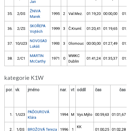
Jan
ŽNIVA
35.
2/DS
1995
2
Val.Mez.
01:19,20
00:00,00
01:19
Marek
SKOŘEPA
36.
2/ZS
1999
3
Č.Kruml.
01:20,41
01:19,65
01:19
Vojtěch
NOVOSAD
37.
10/U23
1993
3
Olomouc
00:00,00
01:27,49
01:27
Lukáš
MARTIN
WWKC
38.
2/C1
1971
0
01:41,24
01:35,37
01:35
McCarthy
Dublin
kategorie K1W
por.
vk
jméno
nar.
vt
oddíl
čas
čas
v
PAĎOUROVÁ
1.
1/U23
1994
M
Vys.Mýto
00:59,63
01:01,67
Klára
KK
2.
1/DS
BROŽOVÁ Tereza
1996
1
01:00,25
01:02,28