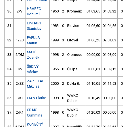
HRABEC
30.
2/V
1960
2
Kroměříž
01:03,65
01:03,32
01:
Bohumil
LINHART
31.
1983
0
Blovice
01:06,60
01:04,56
01:
Stanislav
PAPULA
32.
1/ZS
1999
3
Litovel
01:06,25
02:01,03
01:
Martin
MATÉ
33.
5/DM
1998
2
Olomouc
00:00,00
01:08,09
01:
Zdeněk
ŠEDIVÝ
34.
3/V
1966
0
Č.Lípa
01:08,61
01:09,12
01:
Václav
ZAPLETAL
35.
2/ZS
2000
2
Dukla B.
01:10,05
01:11,53
01:
Mikuláš
WWKC
36.
1/K1
CIAN Clarke
1998
0
01:10,49
00:00,00
01:
Dublin
CRAIG
WWKC
37.
2/K1
1998
0
01:20,03
00:00,00
01:
Cummins
Dublin
KONEČNÝ
38.
6/DM
1997
3
Kroměříž
01:34,79
01:33,65
01: