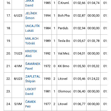
JIRKA
16.
1985
1
Č.Kruml.
01:02,66
01:04,74
01:02
David
JELÍNEK
17.
6/U23
1994
1
Boh.Pha
01:02,87
00:00,00
01:02
Šimon
UNCAJTÍK
18.
1984
1
Pardub.
01:02,94
00:00,00
01:02
Lukáš
MALACH
19.
1989
1
Tesla Bo
01:05,67
01:03,78
01:03
Tobiáš
KRISTEK
20.
7/U23
1992
1
Val.Mez.
01:04,01
00:00,00
01:04
Aleš
ŠAMÁNEK
21.
4/VM
1972
0
KK Brno
01:05,50
01:05,32
01:05
Pavel
ZAPLETAL
22.
8/U23
1993
2
Litovel
01:05,46
01:24,22
01:05
Štěpán
LISICKÝ
23.
1981
1
Olomouc
01:06,40
00:00,00
01:06
David
ČAMEK
24.
5/VM
1977
2
Litovel
01:06,77
00:00,00
01:06
Petr