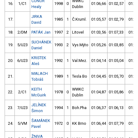
CONOR
WWKC
16.
1/C1
1998
0
01:06,66
01:02,57
01:02
Healy
Dublin
JIRKA
17.
1985
1
Č.Kruml.
01:05,57
01:02,79
01:02
David
18.
2/DM
PATÁK Jan
1997
2
Litovel
01:03,56
01:07,33
01:03
SUCHÁNEK
19.
5/U23
1993
2
Vys.Mýto
01:05,26
01:03,85
01:03
Daniel
KRISTEK
20.
6/U23
1992
1
Val.Mez.
01:04,14
01:05,04
01:04
Aleš
MALACH
21.
1989
1
Tesla Bo
01:04,45
01:05,70
01:04
Tobiáš
KEITH
WWKC
22.
2/C1
1978
0
01:04,87
01:05,86
01:04
McGuirk
Dublin
JELÍNEK
23.
7/U23
1994
1
Boh.Pha
01:06,37
01:06,13
01:06
Šimon
ŠAMÁNEK
24.
5/VM
1972
0
KK Brno
01:06,44
01:07,79
01:06
Pavel
ŽNIVA