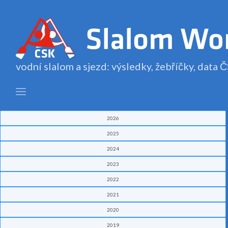
vodní slalom a sjezd: výsledky, žebříčky, data
2026
2025
2024
2023
2022
2021
2020
2019