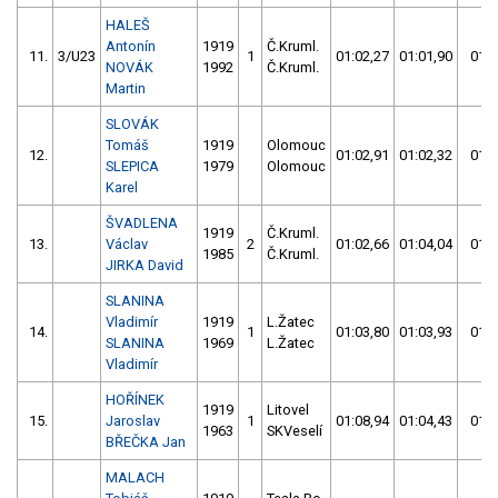
HALEŠ
Antonín
1919
Č.Kruml.
11.
3/U23
1
01:02,27
01:01,90
01:0
NOVÁK
1992
Č.Kruml.
Martin
SLOVÁK
Tomáš
1919
Olomouc
12.
01:02,91
01:02,32
01:0
SLEPICA
1979
Olomouc
Karel
ŠVADLENA
1919
Č.Kruml.
13.
Václav
2
01:02,66
01:04,04
01:0
1985
Č.Kruml.
JIRKA David
SLANINA
Vladimír
1919
L.Žatec
14.
1
01:03,80
01:03,93
01:0
SLANINA
1969
L.Žatec
Vladimír
HOŘÍNEK
1919
Litovel
15.
Jaroslav
1
01:08,94
01:04,43
01:0
1963
SKVeselí
BŘEČKA Jan
MALACH