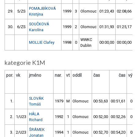
POMAJBÍKOVÁ
29.
5/ZS
1999
3
Olomouc
01:23,43
02:08,66
Kristýna
SOUČKOVÁ
30.
6/ZS
1999
2
Olomouc
01:31,93
01:25,17
Karolína
WWKC
MOLLIE Clafey
1998
0
00:00,00
00:00,00
Dublin
kategorie K1M
por.
vk
jméno
nar.
vt
oddíl
čas
čas
výsl
SLOVÁK
1.
1979
M
Olomouc
00:53,63
00:51,61
00:
Tomáš
HÁLA
2.
1/U23
1992
1
Olomouc
00:52,00
00:52,26
00:
Richard
ŠRÁMEK
3.
2/U23
1994
1
Olomouc
00:52,70
00:54,20
00:
Jonatan