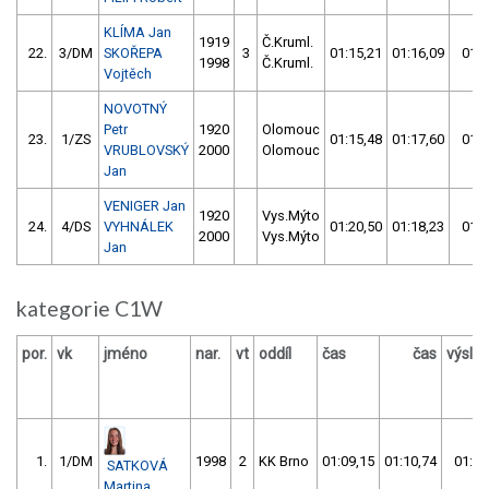
KLÍMA Jan
1919
Č.Kruml.
22.
3/DM
SKOŘEPA
3
01:15,21
01:16,09
01:1
1998
Č.Kruml.
Vojtěch
NOVOTNÝ
Petr
1920
Olomouc
23.
1/ZS
01:15,48
01:17,60
01:1
VRUBLOVSKÝ
2000
Olomouc
Jan
VENIGER Jan
1920
Vys.Mýto
24.
4/DS
VYHNÁLEK
01:20,50
01:18,23
01:1
2000
Vys.Mýto
Jan
kategorie C1W
por.
vk
jméno
nar.
vt
oddíl
čas
čas
výsle
1.
1/DM
1998
2
KK Brno
01:09,15
01:10,74
01:09
SATKOVÁ
Martina