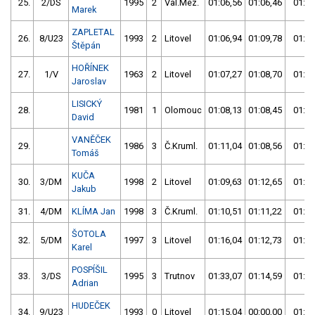
25.
2/DS
1995
2
Val.Mez.
01:06,56
01:06,46
01:06
Marek
ZAPLETAL
26.
8/U23
1993
2
Litovel
01:06,94
01:09,78
01:06
Štěpán
HOŘÍNEK
27.
1/V
1963
2
Litovel
01:07,27
01:08,70
01:07
Jaroslav
LISICKÝ
28.
1981
1
Olomouc
01:08,13
01:08,45
01:08
David
VANĚČEK
29.
1986
3
Č.Kruml.
01:11,04
01:08,56
01:08
Tomáš
KUČA
30.
3/DM
1998
2
Litovel
01:09,63
01:12,65
01:09
Jakub
31.
4/DM
KLÍMA Jan
1998
3
Č.Kruml.
01:10,51
01:11,22
01:10
ŠOTOLA
32.
5/DM
1997
3
Litovel
01:16,04
01:12,73
01:12
Karel
POSPÍŠIL
33.
3/DS
1995
3
Trutnov
01:33,07
01:14,59
01:14
Adrian
HUDEČEK
34.
9/U23
1993
0
Litovel
01:15,04
00:00,00
01:15