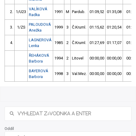
VALÍKOVÁ
2.
1/U23
1991
M
Pardub.
01:09,52
01:35,08
01:09
Radka
PALOUDOVÁ
3.
1/ZS
1999
3
Č.Kruml.
01:15,62
01:20,54
01:15
Anežka
LAGNEROVÁ
4.
1985
2
Č.Kruml.
01:27,69
01:17,07
01:17
Lenka
ŘEHÁKOVÁ
1994
2
Litovel
00:00,00
00:00,00
00:00
Barbora
BAYEROVÁ
1998
3
Val.Mez.
00:00,00
00:00,00
00:00
Barbora
Oddíl