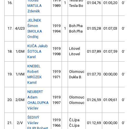
Tobiáš
1919
Tesla Bo
16.
1
01:04,76
01:05,20
01:0
MATULA
1989
Tesla Bo
Zdeněk
JELÍNEK
Šimon
1919
Boh.Pha
17.
4/U23
1
01:05,28
01:07,03
01:0
SMOLKA
1994
Boh.Pha
Ondřej
KUČA Jakub
1919
Litovel
18.
1/DM
ŠOTOLA
01:07,89
01:07,59
01:0
1998
Litovel
Karel
KNEBEL
Robert
1919
Olomouc
19.
1/VM
01:07,70
00:00,00
01:0
MRŮZEK
1971
Dukla B.
Kamil
NEUBERT
Adam
1919
Olomouc
20.
2/DM
01:26,59
01:09,61
01:0
CHALOUPKA
1997
Olomouc
Václav
ŠEDIVÝ
1919
Č.Lípa
21.
2/V
Václav
01:12,69
00:00,00
01:1
1966
Č.Lípa
FILIPI Robert