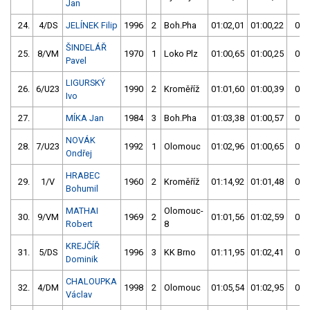
Jan
24.
4/DS
JELÍNEK Filip
1996
2
Boh.Pha
01:02,01
01:00,22
01:
ŠINDELÁŘ
25.
8/VM
1970
1
Loko Plz
01:00,65
01:00,25
01:
Pavel
LIGURSKÝ
26.
6/U23
1990
2
Kroměříž
01:01,60
01:00,39
01:
Ivo
27.
MÍKA Jan
1984
3
Boh.Pha
01:03,38
01:00,57
01:
NOVÁK
28.
7/U23
1992
1
Olomouc
01:02,96
01:00,65
01:
Ondřej
HRABEC
29.
1/V
1960
2
Kroměříž
01:14,92
01:01,48
01:
Bohumil
MATHAI
Olomouc-
30.
9/VM
1969
2
01:01,56
01:02,59
01:
Robert
8
KREJČÍŘ
31.
5/DS
1996
3
KK Brno
01:11,95
01:02,41
01:
Dominik
CHALOUPKA
32.
4/DM
1998
2
Olomouc
01:05,54
01:02,95
01:
Václav