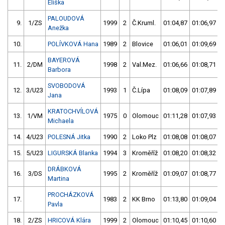
Eliška
PALOUDOVÁ
9.
1/ZS
1999
2
Č.Kruml.
01:04,87
01:06,97
Anežka
10.
POLÍVKOVÁ Hana
1989
2
Blovice
01:06,01
01:09,69
BAYEROVÁ
11.
2/DM
1998
2
Val.Mez.
01:06,66
01:08,71
Barbora
SVOBODOVÁ
12.
3/U23
1993
1
Č.Lípa
01:08,09
01:07,89
Jana
KRATOCHVÍLOVÁ
13.
1/VM
1975
0
Olomouc
01:11,28
01:07,93
Michaela
14.
4/U23
POLESNÁ Jitka
1990
2
Loko Plz
01:08,08
01:08,07
15.
5/U23
LIGURSKÁ Blanka
1994
3
Kroměříž
01:08,20
01:08,32
DRÁBKOVÁ
16.
3/DS
1995
2
Kroměříž
01:09,07
01:08,77
Martina
PROCHÁZKOVÁ
17.
1983
2
KK Brno
01:13,80
01:09,04
Pavla
18.
2/ZS
HRICOVÁ Klára
1999
2
Olomouc
01:10,45
01:10,60