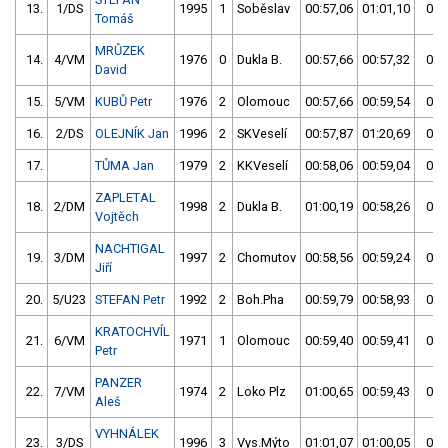
13.
1/DS
1995
1
Soběslav
00:57,06
01:01,10
00:
Tomáš
MRŮZEK
14.
4/VM
1976
0
Dukla B.
00:57,66
00:57,32
00:
David
15.
5/VM
KUBŮ Petr
1976
2
Olomouc
00:57,66
00:59,54
00:
16.
2/DS
OLEJNÍK Jan
1996
2
SKVeselí
00:57,87
01:20,69
00:
17.
TŮMA Jan
1979
2
KKVeselí
00:58,06
00:59,04
00:
ZAPLETAL
18.
2/DM
1998
2
Dukla B.
01:00,19
00:58,26
00:
Vojtěch
NACHTIGAL
19.
3/DM
1997
2
Chomutov
00:58,56
00:59,24
00:
Jiří
20.
5/U23
STEFAN Petr
1992
2
Boh.Pha
00:59,79
00:58,93
00:
KRATOCHVÍL
21.
6/VM
1971
1
Olomouc
00:59,40
00:59,41
00:
Petr
PANZER
22.
7/VM
1974
2
Loko Plz
01:00,65
00:59,43
00:
Aleš
VYHNÁLEK
23.
3/DS
1996
3
Vys.Mýto
01:01,07
01:00,05
01: