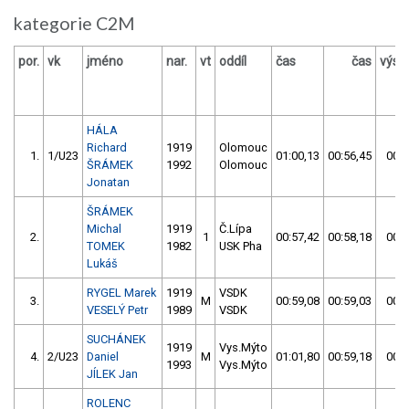
kategorie C2M
por.
vk
jméno
nar.
vt
oddíl
čas
čas
výsl
HÁLA
Richard
1919
Olomouc
1.
1/U23
01:00,13
00:56,45
00:5
ŠRÁMEK
1992
Olomouc
Jonatan
ŠRÁMEK
Michal
1919
Č.Lípa
2.
1
00:57,42
00:58,18
00:5
TOMEK
1982
USK Pha
Lukáš
RYGEL Marek
1919
VSDK
3.
M
00:59,08
00:59,03
00:5
VESELÝ Petr
1989
VSDK
SUCHÁNEK
1919
Vys.Mýto
4.
2/U23
Daniel
M
01:01,80
00:59,18
00:5
1993
Vys.Mýto
JÍLEK Jan
ROLENC