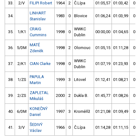
33.
2/V
FILIPI Robert
1964
2
Č.Lípa
01:05,57
01:03,42
01:
LINHART
34.
1983
0
Blovice
01:06,24
01:03,99
01:
Stanislav
CRAIG
WWKC
35.
1/K1
1998
0
00:00,00
01:04,65
01:
Cummins
Dublin
MATÉ
36.
5/DM
1998
2
Olomouc
01:05,15
01:11,28
01:
Zdeněk
WWKC
37.
2/K1
CIAN Clarke
1998
0
01:07,19
01:23,93
01:
Dublin
PAPULA
38.
1/ZS
1999
3
Litovel
01:12,41
01:08,21
01:
Martin
ZAPLETAL
39.
2/ZS
2000
2
Dukla B.
01:45,77
01:08,26
01:
Mikuláš
KONEČNÝ
40.
6/DM
1997
3
Kroměříž
01:21,08
01:09,49
01:
Daniel
ŠEDIVÝ
41.
3/V
1966
0
Č.Lípa
01:14,28
01:11,15
01:
Václav