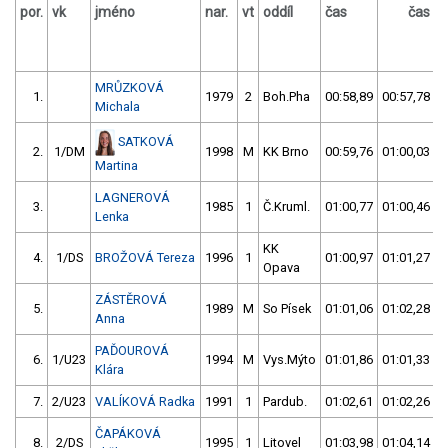
por.
vk
jméno
nar.
vt
oddíl
čas
čas
v
MRŮZKOVÁ
1.
1979
2
Boh.Pha
00:58,89
00:57,78
Michala
SATKOVÁ
2.
1/DM
1998
M
KK Brno
00:59,76
01:00,03
Martina
LAGNEROVÁ
3.
1985
1
Č.Kruml.
01:00,77
01:00,46
Lenka
KK
4.
1/DS
BROŽOVÁ Tereza
1996
1
01:00,97
01:01,27
Opava
ZÁSTĚROVÁ
5.
1989
M
So Písek
01:01,06
01:02,28
Anna
PAĎOUROVÁ
6.
1/U23
1994
M
Vys.Mýto
01:01,86
01:01,33
Klára
7.
2/U23
VALÍKOVÁ Radka
1991
1
Pardub.
01:02,61
01:02,26
ČAPÁKOVÁ
8.
2/DS
1995
1
Litovel
01:03,98
01:04,14