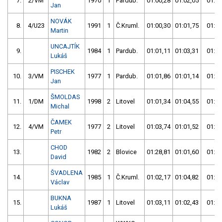
7.
2/VM
1970
1
Pardub.
01:00,28
01:02,05
01:00
Jan
NOVÁK
8.
4/U23
1991
1
Č.Kruml.
01:00,30
01:01,75
01:00
Martin
UNCAJTÍK
9.
1984
1
Pardub.
01:01,11
01:03,31
01:01
Lukáš
PISCHEK
10.
3/VM
1977
1
Pardub.
01:01,86
01:01,14
01:01
Jan
ŠMOLDAS
11.
1/DM
1998
2
Litovel
01:01,34
01:04,55
01:01
Michal
ČAMEK
12.
4/VM
1977
2
Litovel
01:03,74
01:01,52
01:01
Petr
CHOD
13.
1982
2
Blovice
01:28,81
01:01,60
01:01
David
ŠVADLENA
14.
1985
1
Č.Kruml.
01:02,17
01:04,82
01:02
Václav
BUKNA
15.
1987
1
Litovel
01:03,11
01:02,43
01:02
Lukáš