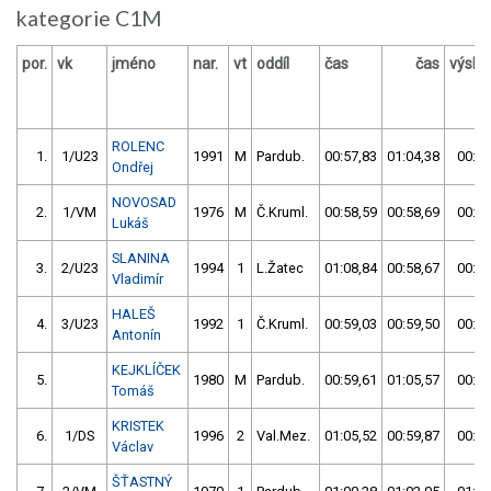
kategorie C1M
por.
vk
jméno
nar.
vt
oddíl
čas
čas
výsle
ROLENC
1.
1/U23
1991
M
Pardub.
00:57,83
01:04,38
00:57
Ondřej
NOVOSAD
2.
1/VM
1976
M
Č.Kruml.
00:58,59
00:58,69
00:58
Lukáš
SLANINA
3.
2/U23
1994
1
L.Žatec
01:08,84
00:58,67
00:58
Vladimír
HALEŠ
4.
3/U23
1992
1
Č.Kruml.
00:59,03
00:59,50
00:59
Antonín
KEJKLÍČEK
5.
1980
M
Pardub.
00:59,61
01:05,57
00:59
Tomáš
KRISTEK
6.
1/DS
1996
2
Val.Mez.
01:05,52
00:59,87
00:59
Václav
ŠŤASTNÝ