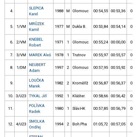
SLEPICA
4.
1988
M
Olomouc
00:54,55
00:53,36
00:
Karel
MRŮZEK
5.
1/VM
1977
M
Dukla B.
00:53,84
00:54,14
00:
Kamil
KNEBEL
6.
2/VM
1971
1
Olomouc
00:55,24
00:00,00
00:
Robert
7.
3/VM
MAREK Aleš
1978
1
Trutnov
00:55,97
00:55,57
00:
NEUBERT
8.
1/DM
1997
2
Olomouc
00:57,95
00:55,92
00:
Adam
LOUČKA
9.
1982
2
Kroměříž
00:56,87
00:56,37
00:
Marek
10.
3/U23
TYKAL Jiří
1992
1
Klášter.
00:58,66
00:56,42
00:
POLÍVKA
11.
1980
1
Sláv.HK
00:57,85
00:56,79
00:
Radek
SMOLKA
12.
4/U23
1994
2
Boh.Pha
01:05,72
00:57,05
00:
Ondřej
STEFAN