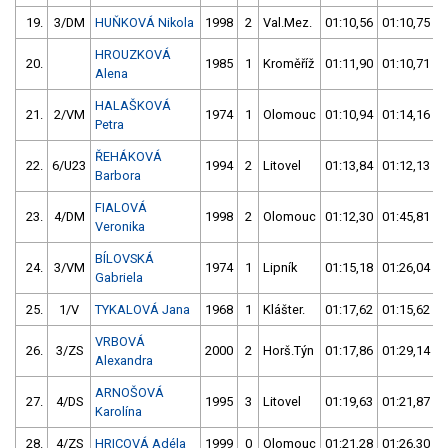
19.
3/DM
HUŇKOVÁ Nikola
1998
2
Val.Mez.
01:10,56
01:10,75
HROUZKOVÁ
20.
1985
1
Kroměříž
01:11,90
01:10,71
Alena
HALAŠKOVÁ
21.
2/VM
1974
1
Olomouc
01:10,94
01:14,16
Petra
ŘEHÁKOVÁ
22.
6/U23
1994
2
Litovel
01:13,84
01:12,13
Barbora
FIALOVÁ
23.
4/DM
1998
2
Olomouc
01:12,30
01:45,81
Veronika
BÍLOVSKÁ
24.
3/VM
1974
1
Lipník
01:15,18
01:26,04
Gabriela
25.
1/V
TYKALOVÁ Jana
1968
1
Klášter.
01:17,62
01:15,62
VRBOVÁ
26.
3/ZS
2000
2
Horš.Týn
01:17,86
01:29,14
Alexandra
ARNOŠOVÁ
27.
4/DS
1995
3
Litovel
01:19,63
01:21,87
Karolína
28.
4/ZS
HRICOVÁ Adéla
1999
0
Olomouc
01:21,28
01:26,30