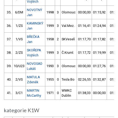
Vojtěch
NOVOTNÝ
35.
6/DM
1998
3
Olomouc
00:00,00
01:15,92
01:15
Jan
KAMINSKÝ
36.
1/ZS
1999
3
Val.Mez.
01:16,41
01:24,94
01:16
Jan
BŘEČKA
37.
1/VS
1958
2
SKVeselí
01:17,70
01:17,82
01:17
Jan
SKOŘEPA
38.
2/ZS
1999
3
Č.Kruml.
01:17,72
01:19,99
01:17
Vojtěch
NOVOSAD
39.
10/U23
1993
3
Olomouc
00:00,00
01:27,76
01:27
Lukáš
MATULA
40.
2/VS
1955
0
Tesla Bo
02:26,55
01:32,87
01:32
Zdeněk
MARTIN
WWKC
41.
3/C1
1971
0
01:38,33
00:00,00
01:38
McCarthy
Dublin
kategorie K1W