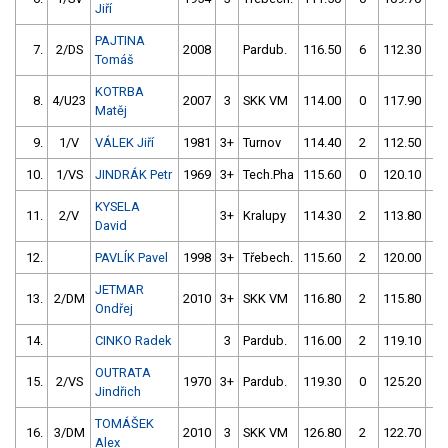
Jiří
PAJTINA
7.
2/DS
2008
Pardub.
116.50
6
112.30
0
Tomáš
KOTRBA
8.
4/U23
2007
3
SKK VM
114.00
0
117.90
0
Matěj
9.
1/V
VÁLEK Jiří
1981
3+
Turnov
114.40
2
112.50
2
10.
1/VS
JINDRÁK Petr
1969
3+
Tech.Pha
115.60
0
120.10
4
KYSELA
11.
2/V
3+
Kralupy
114.30
2
113.80
2
David
12.
PAVLÍK Pavel
1998
3+
Třebech.
115.60
2
120.00
2
JETMAR
13.
2/DM
2010
3+
SKK VM
116.80
2
115.80
2
Ondřej
14.
CINKO Radek
3
Pardub.
116.00
2
119.10
2
OUTRATA
15.
2/VS
1970
3+
Pardub.
119.30
0
125.20
2
Jindřich
TOMÁŠEK
16.
3/DM
2010
3
SKK VM
126.80
2
122.70
0
Alex