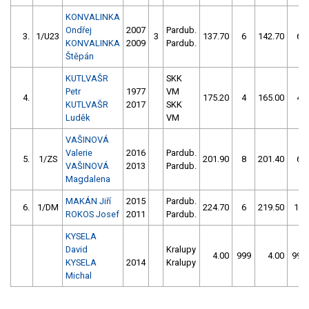
KONVALINKA
Ondřej
2007
Pardub.
3.
1/U23
3
137.70
6
142.70
6
KONVALINKA
2009
Pardub.
Štěpán
KUTLVAŠR
SKK
Petr
1977
VM
4.
175.20
4
165.00
4
KUTLVAŠR
2017
SKK
Luděk
VM
VAŠINOVÁ
Valerie
2016
Pardub.
5.
1/ZS
201.90
8
201.40
6
VAŠINOVÁ
2013
Pardub.
Magdalena
MAKÁN Jiří
2015
Pardub.
6.
1/DM
224.70
6
219.50
14
ROKOS Josef
2011
Pardub.
KYSELA
David
Kralupy
4.00
999
4.00
999
KYSELA
2014
Kralupy
Michal