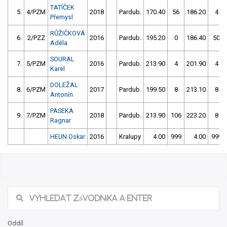
TATÍČEK
5.
4/PZM
2018
Pardub.
170.40
56
186.20
4
Přemysl
RŮŽIČKOVÁ
6.
2/PZZ
2016
Pardub.
195.20
0
186.40
50
Adéla
SOURAL
7.
5/PZM
2016
Pardub.
213.90
4
201.90
4
Karel
DOLEŽAL
8.
6/PZM
2017
Pardub.
199.50
8
213.10
8
Antonín
PASEKA
9.
7/PZM
2018
Pardub.
213.90
106
223.20
8
Ragnar
HEUN Oskar
2016
Kralupy
4.00
999
4.00
999
Oddíl