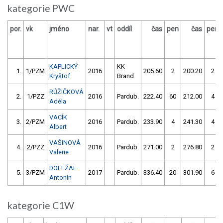
kategorie PWC
por.
vk
jméno
nar.
vt
oddíl
čas
pen
čas
pen
KAPLICKÝ
KK
1.
1/PZM
2016
205.60
2
200.20
2
Kryštof
Brand
RŮŽIČKOVÁ
2.
1/PZZ
2016
Pardub.
222.40
60
212.00
4
Adéla
VACÍK
3.
2/PZM
2016
Pardub.
233.90
4
241.30
4
Albert
VAŠINOVÁ
4.
2/PZZ
2016
Pardub.
271.00
2
276.80
2
Valerie
DOLEŽAL
5.
3/PZM
2017
Pardub.
336.40
20
301.90
6
Antonín
kategorie C1W