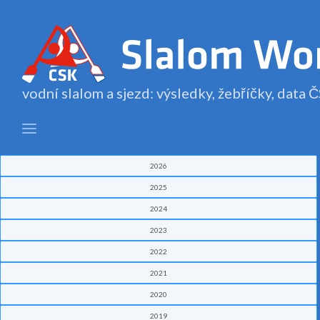
vodní slalom a sjezd: výsledky, žebříčky, data
2026
2025
2024
2023
2022
2021
2020
2019