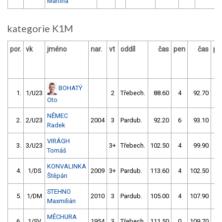
Martina
kategorie K1M
por.
vk
jméno
nar.
vt
oddíl
čas
pen
čas
pe
BOHATÝ
1.
1/U23
2
Třebech.
88.60
4
92.70
0
Oto
NĚMEC
2.
2/U23
2004
3
Pardub.
92.20
6
93.10
5
Radek
VIRÁGH
3.
3/U23
3+
Třebech.
102.50
4
99.90
2
Tomáš
KONVALINKA
4.
1/DS
2009
3+
Pardub.
113.60
4
102.50
2
Štěpán
STEHNO
5.
1/DM
2010
3
Pardub.
105.00
4
107.90
2
Maxmilián
MĚCHURA
6.
1/SV
1954
3
Třebech.
111.50
0
109.70
4