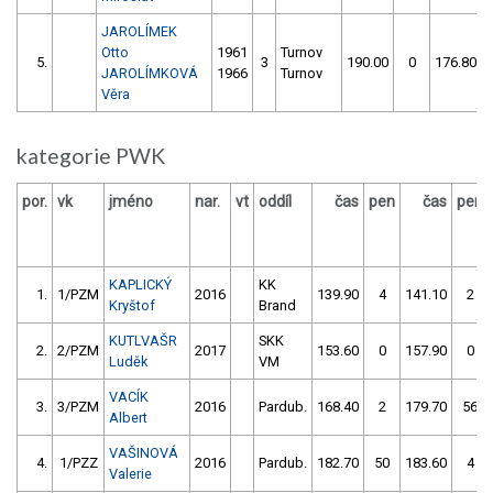
JAROLÍMEK
Otto
1961
Turnov
5.
3
190.00
0
176.80
JAROLÍMKOVÁ
1966
Turnov
Věra
kategorie PWK
por.
vk
jméno
nar.
vt
oddíl
čas
pen
čas
pen
KAPLICKÝ
KK
1.
1/PZM
2016
139.90
4
141.10
2
Kryštof
Brand
KUTLVAŠR
SKK
2.
2/PZM
2017
153.60
0
157.90
0
Luděk
VM
VACÍK
3.
3/PZM
2016
Pardub.
168.40
2
179.70
56
Albert
VAŠINOVÁ
4.
1/PZZ
2016
Pardub.
182.70
50
183.60
4
Valerie