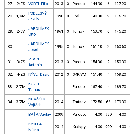
27.
2/ZS
VOREL Filip
2013
3
Pardub.
144.90
6
137.20
2
PODLESNÝ
28.
1/VM
1990
3
Frol
140.30
2
135.70
4
Jakub
JAROLÍMEK
29.
2/SV
1961
3
Turnov
153.70
0
145.20
2
Otto
JAROLÍMEK
30.
1995
3
Turnov
151.10
2
150.50
6
Josef
VLACH
31.
3/ZS
2013
3
Pardub.
154.30
2
150.30
5
Antonín
32.
4/ZS
NÝVLT David
2012
3
SKK VM
161.40
4
159.20
8
KOZEL
33.
2/ZM
Pardub.
167.40
4
189.70
6
Tomáš
NOVÁČEK
34.
3/ZM
2014
Trutnov
172.50
62
179.30
1
Vojtěch
BAŤA Václav
2009
Pardub.
4.00
999
4.00
99
KYSELA
2014
Kralupy
4.00
999
4.00
99
Michal