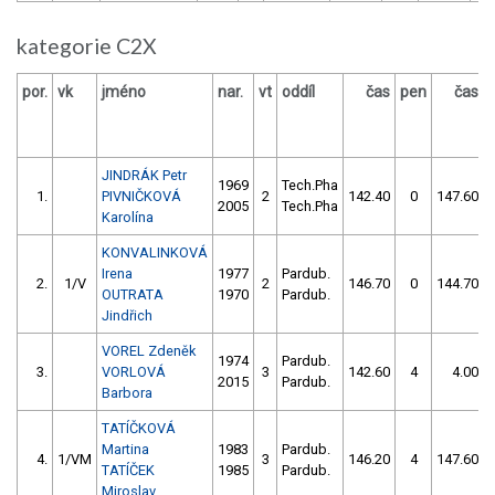
kategorie C2X
por.
vk
jméno
nar.
vt
oddíl
čas
pen
čas
JINDRÁK Petr
1969
Tech.Pha
1.
PIVNIČKOVÁ
2
142.40
0
147.60
2005
Tech.Pha
Karolína
KONVALINKOVÁ
Irena
1977
Pardub.
2.
1/V
2
146.70
0
144.70
OUTRATA
1970
Pardub.
Jindřich
VOREL Zdeněk
1974
Pardub.
3.
VORLOVÁ
3
142.60
4
4.00
2015
Pardub.
Barbora
TATÍČKOVÁ
Martina
1983
Pardub.
4.
1/VM
3
146.20
4
147.60
TATÍČEK
1985
Pardub.
Miroslav