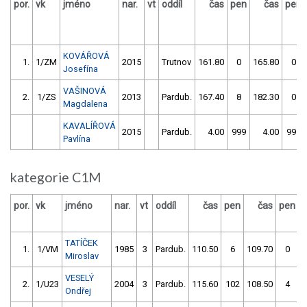
por.
vk
jméno
nar.
vt
oddíl
čas
pen
čas
pen
KOVÁŘOVÁ
1.
1/ZM
2015
Trutnov
161.80
0
165.80
0
Josefína
VAŠINOVÁ
2.
1/ZS
2013
Pardub.
167.40
8
182.30
0
Magdalena
KAVALÍŘOVÁ
2015
Pardub.
4.00
999
4.00
999
Pavlína
kategorie C1M
por.
vk
jméno
nar.
vt
oddíl
čas
pen
čas
pen
v
TATÍČEK
1.
1/VM
1985
3
Pardub.
110.50
6
109.70
0
Miroslav
VESELÝ
2.
1/U23
2004
3
Pardub.
115.60
102
108.50
4
Ondřej