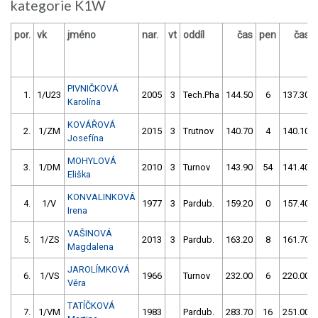
kategorie K1W
por.
vk
jméno
nar.
vt
oddíl
čas
pen
čas
PIVNIČKOVÁ
1.
1/U23
2005
3
Tech.Pha
144.50
6
137.30
Karolína
KOVÁŘOVÁ
2.
1/ZM
2015
3
Trutnov
140.70
4
140.10
Josefína
MOHYLOVÁ
3.
1/DM
2010
3
Turnov
143.90
54
141.40
Eliška
KONVALINKOVÁ
4.
1/V
1977
3
Pardub.
159.20
0
157.40
Irena
VAŠINOVÁ
5.
1/ZS
2013
3
Pardub.
163.20
8
161.70
Magdalena
JAROLÍMKOVÁ
6.
1/VS
1966
Turnov
232.00
6
220.00
Věra
TATÍČKOVÁ
7.
1/VM
1983
Pardub.
283.70
16
251.00