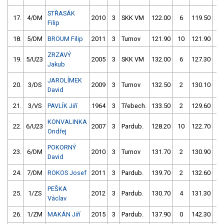
STŘASÁK
17.
4/DM
2010
3
SKK VM
122.00
6
119.50
6
Filip
18.
5/DM
BROUM Filip
2011
3
Turnov
121.90
10
121.90
4
ZRZAVÝ
19.
5/U23
2005
3
SKK VM
132.00
6
127.30
0
Jakub
JAROLÍMEK
20.
3/DS
2009
3
Turnov
132.50
2
130.10
0
David
21.
3/VS
PAVLÍK Jiří
1964
3
Třebech.
133.50
2
129.60
2
KONVALINKA
22.
6/U23
2007
3
Pardub.
128.20
10
122.70
1
Ondřej
POKORNÝ
23.
6/DM
2010
3
Turnov
131.70
2
130.90
4
David
24.
7/DM
ROKOS Josef
2011
3
Pardub.
139.70
2
132.60
2
PEŠKA
25.
1/ZS
2012
3
Pardub.
130.70
4
131.30
4
Václav
26.
1/ZM
MAKÁN Jiří
2015
3
Pardub.
137.90
0
142.30
0