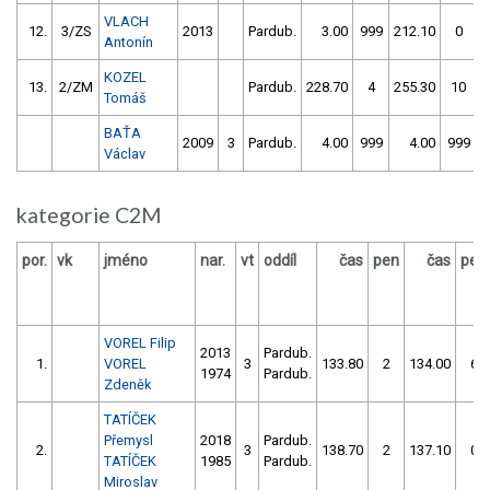
VLACH
12.
3/ZS
2013
Pardub.
3.00
999
212.10
0
Antonín
KOZEL
13.
2/ZM
Pardub.
228.70
4
255.30
10
Tomáš
BAŤA
2009
3
Pardub.
4.00
999
4.00
999
Václav
kategorie C2M
por.
vk
jméno
nar.
vt
oddíl
čas
pen
čas
pen
VOREL Filip
2013
Pardub.
1.
VOREL
3
133.80
2
134.00
6
1974
Pardub.
Zdeněk
TATÍČEK
Přemysl
2018
Pardub.
2.
3
138.70
2
137.10
0
TATÍČEK
1985
Pardub.
Miroslav