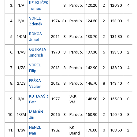
KEJKLÍČEK
3.
1/V
3
Pardub.
120.20
2
120.30
4
Tomáš
VOREL
4.
2/V
1974
3+
Pardub.
124.50
2
123.00
2
Zdeněk
ROKOS
5.
1/DM
2011
3
Pardub.
133.70
2
131.80
0
Josef
OUTRATA
6.
1/VS
1970
3
Pardub.
137.30
6
133.30
2
Jindřich
VOREL
7.
1/ZS
2013
3
Pardub.
142.90
2
138.20
4
Filip
PEŠKA
8.
2/ZS
2012
3
Pardub.
146.70
8
143.40
4
Václav
KUTLVAŠR
SKK
9.
3/V
1977
148.90
2
155.30
0
Petr
VM
MAKÁN
10.
1/ZM
2015
3
Pardub.
150.90
2
150.40
8
Jiří
HENZL
KK
11.
1/SV
1952
176.00
0
168.50
2
Ivan
Brand