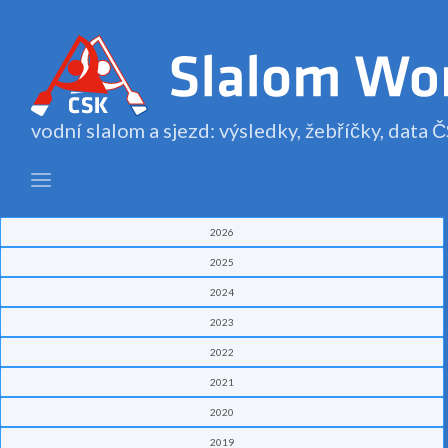
vodní slalom a sjezd: výsledky, žebříčky, data
2026
2025
2024
2023
2022
2021
2020
2019