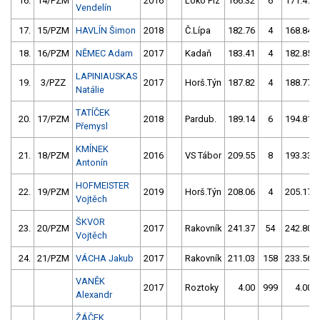
16.
14/PZM
2016
Loko Plz
166.32
6
171.47
Vendelín
17.
15/PZM
HAVLÍN Šimon
2018
Č.Lípa
182.76
4
168.84
18.
16/PZM
NĚMEC Adam
2017
Kadaň
183.41
4
182.85
LAPINIAUSKAS
19.
3/PZZ
2017
Horš.Týn
187.82
4
188.77
Natálie
TATÍČEK
20.
17/PZM
2018
Pardub.
189.14
6
194.81
Přemysl
KMÍNEK
21.
18/PZM
2016
VS Tábor
209.55
8
193.33
Antonín
HOFMEISTER
22.
19/PZM
2019
Horš.Týn
208.06
4
205.17
Vojtěch
ŠKVOR
23.
20/PZM
2017
Rakovník
241.37
54
242.80
Vojtěch
24.
21/PZM
VÁCHA Jakub
2017
Rakovník
211.03
158
233.56
VANĚK
2017
Roztoky
4.00
999
4.00
Alexandr
ŽÁČEK