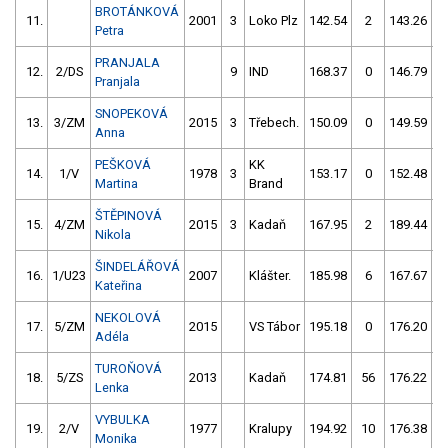
BROTÁNKOVÁ
11.
2001
3
Loko Plz
142.54
2
143.26
Petra
PRANJALA
12.
2/DS
9
IND
168.37
0
146.79
Pranjala
SNOPEKOVÁ
13.
3/ZM
2015
3
Třebech.
150.09
0
149.59
Anna
PEŠKOVÁ
KK
14.
1/V
1978
3
153.17
0
152.48
Martina
Brand
ŠTĚPINOVÁ
15.
4/ZM
2015
3
Kadaň
167.95
2
189.44
Nikola
ŠINDELÁŘOVÁ
16.
1/U23
2007
Klášter.
185.98
6
167.67
1
Kateřina
NEKOLOVÁ
17.
5/ZM
2015
VS Tábor
195.18
0
176.20
Adéla
TUROŇOVÁ
18.
5/ZS
2013
Kadaň
174.81
56
176.22
Lenka
VYBULKA
19.
2/V
1977
Kralupy
194.92
10
176.38
Monika