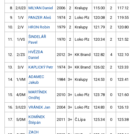
8.
2/U23
MILYAN Daniel
2006
2
Kralupy
115.00
2
117.12
9.
1/V
PANZER Aleš
1974
2
Loko Plz
120.08
2
119.55
10.
2/V
HRON Robin
1979
2
Kralupy
121.79
2
120.80
ŠINDELÁŘ
11.
1/VS
1970
2
Loko Plz
120.34
2
121.52
Pavel
HVĚZDA
12.
2/ZS
2012
3+
KK Brand
122.82
4
122.10
Daniel
13.
3/V
KAPLICKÝ Petr
1974
3+
KK Brand
126.02
2
123.33
ADAMEC
14.
1/VM
1984
3+
Kralupy
124.53
0
123.41
Jakub
MARTÍNEK
15.
4/DM
2010
3+
Loko Plz
123.78
0
121.60
Ondřej
16.
3/U23
VRÁNEK Jan
2004
3+
Loko Plz
124.83
0
126.13
KOMÍNEK
17.
5/DM
2011
3+
Č.Lípa
125.34
0
125.38
Štěpán
ZACH