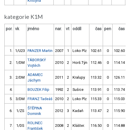
Kristýna
kategorie K1M
por.
vk
jméno
nar.
vt
oddíl
čas
pen
čas
p
1.
1/U23
PANZER Martin
2007
1
Loko Plz
102.61
0
102.60
TÁBORSKÝ
2.
1/DM
2010
2
Horš.Týn
112.46
0
114.14
Vojtěch
ADAMEC
3.
2/DM
2011
2
Kralupy
113.32
0
126.11
Jáchym
4.
BOUZEK Filip
1992
2
Sušice
113.91
0
113.74
5.
3/DM
FRANZ Tadeáš
2010
2
Loko Plz
115.33
0
115.03
ŠTĚPINA
6.
1/ZS
2012
3
Kadaň
113.47
2
115.90
Dominik
ROLINEC
7.
1/DS
2008
2
Klášter.
116.50
0
114.88
František