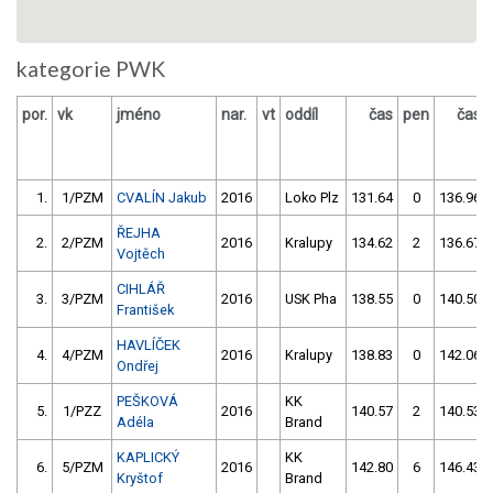
kategorie PWK
por.
vk
jméno
nar.
vt
oddíl
čas
pen
čas
1.
1/PZM
CVALÍN Jakub
2016
Loko Plz
131.64
0
136.96
ŘEJHA
2.
2/PZM
2016
Kralupy
134.62
2
136.67
Vojtěch
CIHLÁŘ
3.
3/PZM
2016
USK Pha
138.55
0
140.50
František
HAVLÍČEK
4.
4/PZM
2016
Kralupy
138.83
0
142.06
Ondřej
PEŠKOVÁ
KK
5.
1/PZZ
2016
140.57
2
140.53
Adéla
Brand
KAPLICKÝ
KK
6.
5/PZM
2016
142.80
6
146.43
Kryštof
Brand