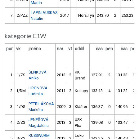
Martin
LAPINIAUSKAS
7.
2/PZZ
2017
Horš.Týn
243.70
2
253.23
Natálie
kategorie C1W
por.
vk
jméno
nar.
vt
oddíl
čas
pen
čas
pen
ŠENKOVÁ
KK
1.
1/ZS
2013
2
127.91
2
131.33
2
Aniko
Brand
HRONOVÁ
2.
1/DM
2011
2
Kralupy
133.13
4
131.22
2
Ludmila
PETRILÁKOVÁ
3.
1/DS
2009
3
Klášter.
136.37
0
140.96
2
Markéta
JENEŠOVÁ
USK
4.
2/ZS
2013
3
139.08
0
133.47
4
Magdaléna
Pha
RUSSWURM
Loko
5.
3/ZS
2013
3
142.35
2
140.48
2