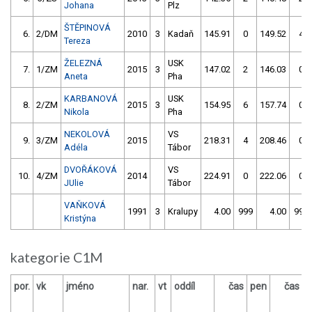
Johana
Plz
ŠTĚPINOVÁ
6.
2/DM
2010
3
Kadaň
145.91
0
149.52
4
Tereza
ŽELEZNÁ
USK
7.
1/ZM
2015
3
147.02
2
146.03
0
Aneta
Pha
KARBANOVÁ
USK
8.
2/ZM
2015
3
154.95
6
157.74
0
Nikola
Pha
NEKOLOVÁ
VS
9.
3/ZM
2015
218.31
4
208.46
0
Adéla
Tábor
DVOŘÁKOVÁ
VS
10.
4/ZM
2014
224.91
0
222.06
0
JUlie
Tábor
VAŇKOVÁ
1991
3
Kralupy
4.00
999
4.00
999
Kristýna
kategorie C1M
por.
vk
jméno
nar.
vt
oddíl
čas
pen
čas
p