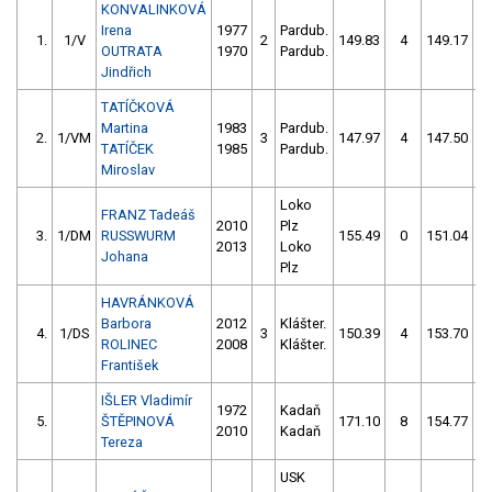
KONVALINKOVÁ
Irena
1977
Pardub.
1.
1/V
2
149.83
4
149.17
OUTRATA
1970
Pardub.
Jindřich
TATÍČKOVÁ
Martina
1983
Pardub.
2.
1/VM
3
147.97
4
147.50
TATÍČEK
1985
Pardub.
Miroslav
Loko
FRANZ Tadeáš
2010
Plz
3.
1/DM
RUSSWURM
155.49
0
151.04
2013
Loko
Johana
Plz
HAVRÁNKOVÁ
Barbora
2012
Klášter.
4.
1/DS
3
150.39
4
153.70
ROLINEC
2008
Klášter.
František
IŠLER Vladimír
1972
Kadaň
5.
ŠTĚPINOVÁ
171.10
8
154.77
2010
Kadaň
Tereza
USK