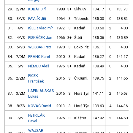
29.
2/VM
KUBÁT Jiří
1988
3+
Sláv.KV
134.17
0
133.73
30.
3/VS
PAVLÍK Jiří
1964
3
Třebech.
135.00
0
138.82
31.
4/V
IŠLER Vladimír
1972
3
Kadaň
133.60
2
4.00
9
32.
4/VS
PISKÁČEK Jan
1966
3+
Štětí
135.06
4
135.89
33.
5/VS
WEISSAR Petr
1970
3
Loko Plz
136.11
0
4.00
9
34.
7/DM
FRANC Karel
2010
3
Kadaň
136.27
0
141.17
35.
5/V
NĚMEC Aleš
1976
3+
Kadaň
138.49
0
4.00
9
PICEK
36.
2/ZM
2015
3
Č.Kruml.
139.75
2
141.66
František
LAPINIAUSKAS
37.
3/ZM
2015
3
Horš.Týn
141.11
2
145.63
Lukas
38.
8/ZS
KOVÁČ David
2013
3
Horš.Týn
139.63
4
144.36
PETRILÁK
39.
6/V
1975
3
Klášter.
147.92
2
144.60
Pavel
WAJSAR