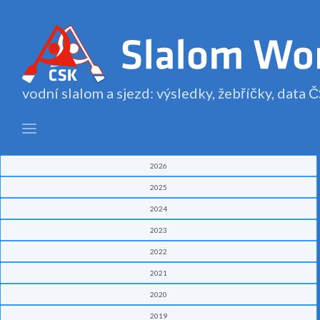
vodní slalom a sjezd: výsledky, žebříčky, data
2026
2025
2024
2023
2022
2021
2020
2019