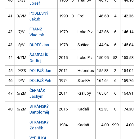
40.
3/SV
1960
3
Trutnov
148.73
0
144.18
Josef
PODLESNÝ
41.
3/VM
1990
3
Frol
146.68
4
142.36
Jakub
FRANZ
42.
7/V
1979
Loko Plz
142.86
6
146.14
Vladimír
43.
8/V
BUREŠ Jan
1978
Sušice
144.94
6
145.84
ŠAMPALÍK
44.
4/ZM
2015
Loko Plz
150.95
52
153.58
Ondřej
45.
9/ZS
DOLEJŠ Jan
2012
Hubertus
155.83
2
154.04
46.
9/V
DOLEJŠ Petr
1974
Sláv.KV
164.64
6
159.76
ČERMÁK
47.
5/ZM
2014
Kralupy
165.64
6
164.91
Jáchym
STRÁNSKÝ
48.
6/ZM
2015
Kadaň
162.33
8
174.38
Bartoloměj
STRÁNSKÝ
1984
Kadaň
4.00
999
4.00
9
Zdeněk
VYBULKA