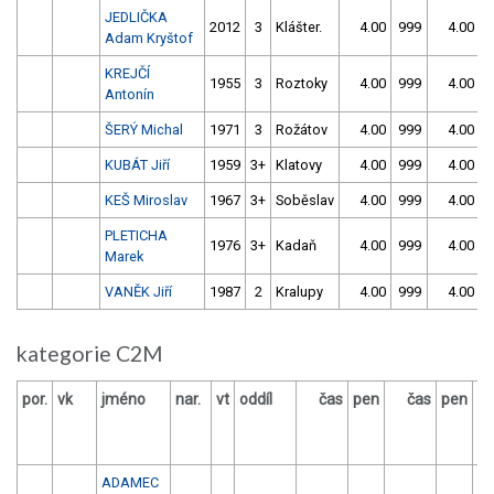
JEDLIČKA
2012
3
Klášter.
4.00
999
4.00
9
Adam Kryštof
KREJČÍ
1955
3
Roztoky
4.00
999
4.00
9
Antonín
ŠERÝ Michal
1971
3
Rožátov
4.00
999
4.00
9
KUBÁT Jiří
1959
3+
Klatovy
4.00
999
4.00
9
KEŠ Miroslav
1967
3+
Soběslav
4.00
999
4.00
9
PLETICHA
1976
3+
Kadaň
4.00
999
4.00
9
Marek
VANĚK Jiří
1987
2
Kralupy
4.00
999
4.00
9
kategorie C2M
por.
vk
jméno
nar.
vt
oddíl
čas
pen
čas
pen
vý
ADAMEC