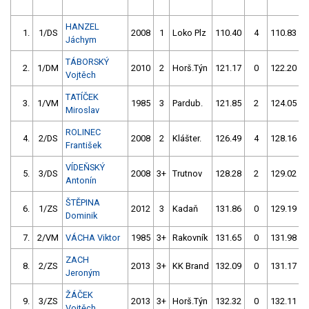
HANZEL
1.
1/DS
2008
1
Loko Plz
110.40
4
110.83
Jáchym
TÁBORSKÝ
2.
1/DM
2010
2
Horš.Týn
121.17
0
122.20
Vojtěch
TATÍČEK
3.
1/VM
1985
3
Pardub.
121.85
2
124.05
Miroslav
ROLINEC
4.
2/DS
2008
2
Klášter.
126.49
4
128.16
František
VÍDEŇSKÝ
5.
3/DS
2008
3+
Trutnov
128.28
2
129.02
Antonín
ŠTĚPINA
6.
1/ZS
2012
3
Kadaň
131.86
0
129.19
Dominik
7.
2/VM
VÁCHA Viktor
1985
3+
Rakovník
131.65
0
131.98
ZACH
8.
2/ZS
2013
3+
KK Brand
132.09
0
131.17
Jeroným
ŽÁČEK
9.
3/ZS
2013
3+
Horš.Týn
132.32
0
132.11
Vojtěch