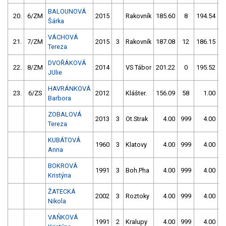
BALOUNOVÁ
20.
6/ZM
2015
Rakovník
185.60
8
194.54
Šárka
VÁCHOVÁ
21.
7/ZM
2015
3
Rakovník
187.08
12
186.15
Tereza
DVOŘÁKOVÁ
22.
8/ZM
2014
VS Tábor
201.22
0
195.52
JUlie
HAVRÁNKOVÁ
23.
6/ZS
2012
Klášter.
156.09
58
1.00
9
Barbora
ZOBALOVÁ
2013
3
Ot.Strak
4.00
999
4.00
9
Tereza
KUBÁTOVÁ
1960
3
Klatovy
4.00
999
4.00
9
Anna
BOKROVÁ
1991
3
Boh.Pha
4.00
999
4.00
9
Kristýna
ŽATECKÁ
2002
3
Roztoky
4.00
999
4.00
9
Nikola
VAŇKOVÁ
1991
2
Kralupy
4.00
999
4.00
9