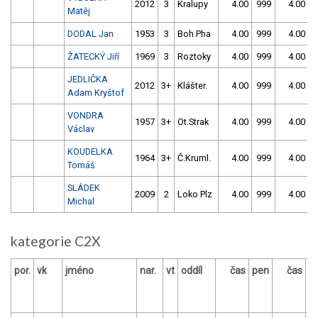
2012
3
Kralupy
4.00
999
4.00
9
Matěj
DODAL Jan
1953
3
Boh.Pha
4.00
999
4.00
9
ŽATECKÝ Jiří
1969
3
Roztoky
4.00
999
4.00
9
JEDLIČKA
2012
3+
Klášter.
4.00
999
4.00
9
Adam Kryštof
VONDRA
1957
3+
Ot.Strak
4.00
999
4.00
9
Václav
KOUDELKA
1964
3+
Č.Kruml.
4.00
999
4.00
9
Tomáš
SLÁDEK
2009
2
Loko Plz
4.00
999
4.00
9
Michal
kategorie C2X
por.
vk
jméno
nar.
vt
oddíl
čas
pen
čas
p