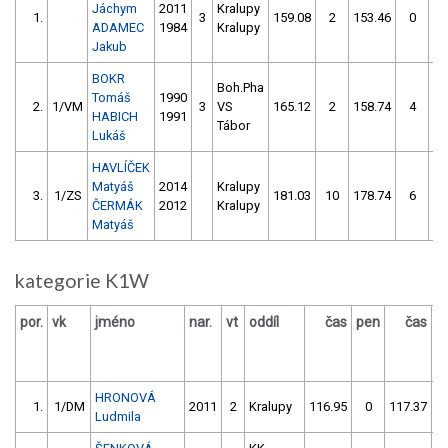
Jáchym
2011
Kralupy
1.
3
159.08
2
153.46
0
ADAMEC
1984
Kralupy
Jakub
BOKR
Boh.Pha
Tomáš
1990
2.
1/VM
3
VS
165.12
2
158.74
4
HABICH
1991
Tábor
Lukáš
HAVLÍČEK
Matyáš
2014
Kralupy
3.
1/ZS
181.03
10
178.74
6
ČERMÁK
2012
Kralupy
Matyáš
kategorie K1W
por.
vk
jméno
nar.
vt
oddíl
čas
pen
čas
p
HRONOVÁ
1.
1/DM
2011
2
Kralupy
116.95
0
117.37
Ludmila