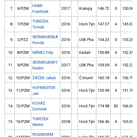
HUBR
7.
6/PZM
2017
Kralupy
146.72
0
150.06
František
TUREČEK
8.
7/PZM
2016
Horš.Týn
147.37
4
145.32
Tomáš
SEDMIDUBSKÁ
9.
2/PZZ
2016
USK Pha
154.23
0
155.28
Ronda
10.
8/PZM
NĚMEC Filip
2016
Kadaň
150.89
4
152.35
SEDMIDUBSKÝ
11.
9/PZM
2017
USK Pha
159.09
4
152.23
Radim
12.
10/PZM
ŽÁČEK Jakub
2016
Č.Kruml.
160.18
4
156.79
HOFMEISTER
13.
11/PZM
2016
Horš.Týn
155.99
4
151.76
Jan
KOVÁČ
14.
12/PZM
2016
Horš.Týn
174.98
50
166.30
Dominik
TUREČEK
15.
13/PZM
2018
Horš.Týn
166.46
4
165.03
Martin
RUSSWURM