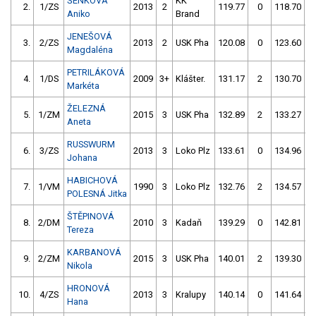
ŠENKOVÁ
KK
2.
1/ZS
2013
2
119.77
0
118.70
Aniko
Brand
JENEŠOVÁ
3.
2/ZS
2013
2
USK Pha
120.08
0
123.60
Magdaléna
PETRILÁKOVÁ
4.
1/DS
2009
3+
Klášter.
131.17
2
130.70
Markéta
ŽELEZNÁ
5.
1/ZM
2015
3
USK Pha
132.89
2
133.27
Aneta
RUSSWURM
6.
3/ZS
2013
3
Loko Plz
133.61
0
134.96
Johana
HABICHOVÁ
7.
1/VM
1990
3
Loko Plz
132.76
2
134.57
POLESNÁ Jitka
ŠTĚPINOVÁ
8.
2/DM
2010
3
Kadaň
139.29
0
142.81
Tereza
KARBANOVÁ
9.
2/ZM
2015
3
USK Pha
140.01
2
139.30
Nikola
HRONOVÁ
10.
4/ZS
2013
3
Kralupy
140.14
0
141.64
Hana