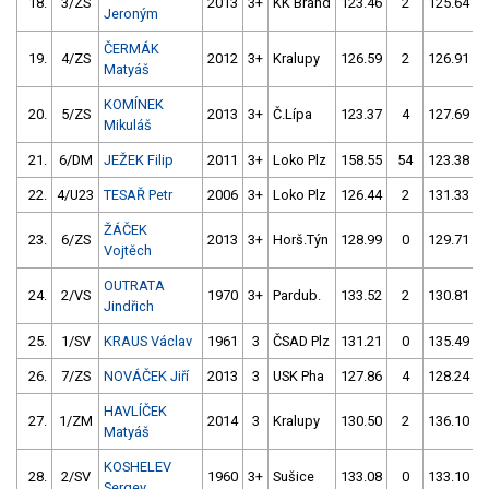
18.
3/ZS
2013
3+
KK Brand
123.46
2
125.64
Jeroným
ČERMÁK
19.
4/ZS
2012
3+
Kralupy
126.59
2
126.91
Matyáš
KOMÍNEK
20.
5/ZS
2013
3+
Č.Lípa
123.37
4
127.69
Mikuláš
21.
6/DM
JEŽEK Filip
2011
3+
Loko Plz
158.55
54
123.38
22.
4/U23
TESAŘ Petr
2006
3+
Loko Plz
126.44
2
131.33
ŽÁČEK
23.
6/ZS
2013
3+
Horš.Týn
128.99
0
129.71
Vojtěch
OUTRATA
24.
2/VS
1970
3+
Pardub.
133.52
2
130.81
Jindřich
25.
1/SV
KRAUS Václav
1961
3
ČSAD Plz
131.21
0
135.49
26.
7/ZS
NOVÁČEK Jiří
2013
3
USK Pha
127.86
4
128.24
HAVLÍČEK
27.
1/ZM
2014
3
Kralupy
130.50
2
136.10
Matyáš
KOSHELEV
28.
2/SV
1960
3+
Sušice
133.08
0
133.10
Sergey