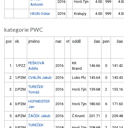
2016
Horš.Týn
4.00
999
4.00
Antonín
HEUN Oskar
2016
Kralupy
4.00
999
4.00
kategorie PWC
por.
vk
jméno
nar.
vt
oddíl
čas
pen
čas
p
PEŠKOVÁ
KK
1.
1/PZZ
2016
146.66
0
141.42
Adéla
Brand
2.
1/PZM
CVALÍN Jakub
2016
Loko Plz
145.64
0
145.45
TUREČEK
3.
2/PZM
2016
Horš.Týn
159.68
2
155.16
Tomáš
HOFMEISTER
4.
3/PZM
2016
Horš.Týn
180.60
6
171.63
Jan
5.
4/PZM
ŽÁČEK Jakub
2016
Č.Kruml.
201.71
2
209.48
TUREČEK
6.
5/PZM
2018
Horš.Týn
208.68
2
204.14