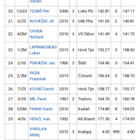
Václav
20.
1/U23
TESAŘ Petr
2006
3
Loko Plz
142.87
0
147.17
21.
6/ZS
NOVÁČEK Jiří
2013
3
USK Pha
141.03
2
140.81
CHYBA
22.
4/DM
2010
3
VS Tábor
141.49
4
141.75
Richard
LAPINIAUSKAS
23.
1/ZM
2015
3
Horš.Týn
153.27
0
158.30
Lukas
24.
2/VS
PISKÁČEK Jan
1966
3
Štětí
154.96
0
154.41
PICEK
25.
2/ZM
2015
Č.Kruml.
156.34
0
158.70
František
26.
7/ZS
KOVÁČ David
2013
Horš.Týn
158.77
0
155.17
27.
3/VS
MÍL Pavel
1967
3
Trutnov
164.76
0
160.78
28.
5/DM
FRANC Karel
2010
Kadaň
174.80
8
169.23
29.
4/SV
HENZL Ivan
1952
KK Brand
171.56
4
174.39
VYBULKA
2012
3
Kralupy
4.00
999
4.00
9
Matěj