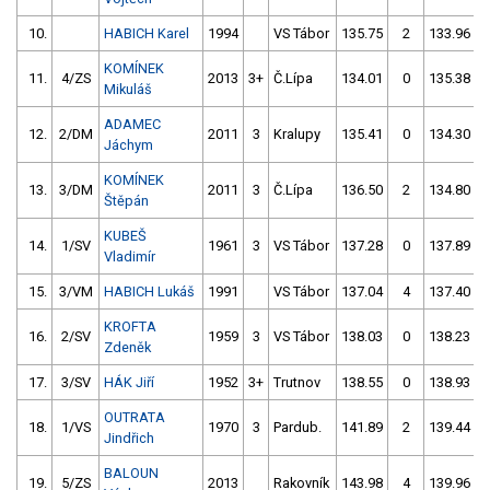
10.
HABICH Karel
1994
VS Tábor
135.75
2
133.96
KOMÍNEK
11.
4/ZS
2013
3+
Č.Lípa
134.01
0
135.38
Mikuláš
ADAMEC
12.
2/DM
2011
3
Kralupy
135.41
0
134.30
Jáchym
KOMÍNEK
13.
3/DM
2011
3
Č.Lípa
136.50
2
134.80
Štěpán
KUBEŠ
14.
1/SV
1961
3
VS Tábor
137.28
0
137.89
Vladimír
15.
3/VM
HABICH Lukáš
1991
VS Tábor
137.04
4
137.40
KROFTA
16.
2/SV
1959
3
VS Tábor
138.03
0
138.23
Zdeněk
17.
3/SV
HÁK Jiří
1952
3+
Trutnov
138.55
0
138.93
OUTRATA
18.
1/VS
1970
3
Pardub.
141.89
2
139.44
Jindřich
BALOUN
19.
5/ZS
2013
Rakovník
143.98
4
139.96