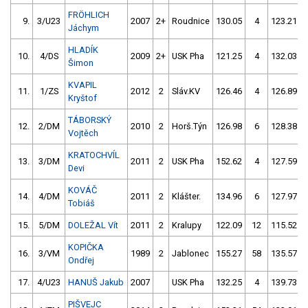
FRÖHLICH
9.
3/U23
2007
2+
Roudnice
130.05
4
123.21
Jáchym
HLADÍK
10.
4/DS
2009
2+
USK Pha
121.25
4
132.03
Šimon
KVAPIL
11.
1/ZS
2012
2
Sláv.KV
126.46
4
126.89
Kryštof
TÁBORSKÝ
12.
2/DM
2010
2
Horš.Týn
126.98
6
128.38
Vojtěch
KRATOCHVÍL
13.
3/DM
2011
2
USK Pha
152.62
4
127.59
Devi
KOVÁČ
14.
4/DM
2011
2
Klášter.
134.96
6
127.97
Tobiáš
15.
5/DM
DOLEŽAL Vít
2011
2
Kralupy
122.09
12
115.52
KOPIČKA
16.
3/VM
1989
2
Jablonec
155.27
58
135.57
Ondřej
17.
4/U23
HANUŠ Jakub
2007
USK Pha
132.25
4
139.73
PIŠVEJC