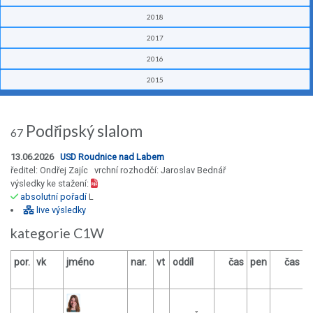
2018
2017
2016
2015
Podřipský slalom
67
13.06.2026
USD Roudnice nad Labem
ředitel: Ondřej Zajíc vrchní rozhodčí: Jaroslav Bednář
výsledky ke stažení:
absolutní pořadí
L
live výsledky
kategorie C1W
por.
vk
jméno
nar.
vt
oddíl
čas
pen
čas
p