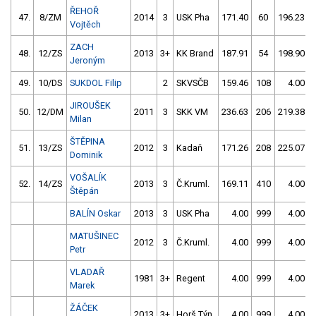
ŘEHOŘ
47.
8/ZM
2014
3
USK Pha
171.40
60
196.23
Vojtěch
ZACH
48.
12/ZS
2013
3+
KK Brand
187.91
54
198.90
Jeroným
49.
10/DS
SUKDOL Filip
2
SKVSČB
159.46
108
4.00
JIROUŠEK
50.
12/DM
2011
3
SKK VM
236.63
206
219.38
Milan
ŠTĚPINA
51.
13/ZS
2012
3
Kadaň
171.26
208
225.07
Dominik
VOŠALÍK
52.
14/ZS
2013
3
Č.Kruml.
169.11
410
4.00
Štěpán
BALÍN Oskar
2013
3
USK Pha
4.00
999
4.00
MATUŠINEC
2012
3
Č.Kruml.
4.00
999
4.00
Petr
VLADAŘ
1981
3+
Regent
4.00
999
4.00
Marek
ŽÁČEK
2013
3+
Horš.Týn
4.00
999
4.00