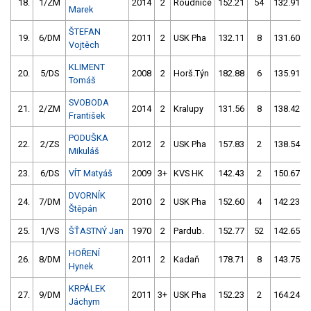
18.
1/ZM
2014
2
Roudnice
152.21
54
132.91
Marek
ŠTEFAN
19.
6/DM
2011
2
USK Pha
132.11
8
131.60
Vojtěch
KLIMENT
20.
5/DS
2008
2
Horš.Týn
182.88
6
135.91
Tomáš
SVOBODA
21.
2/ZM
2014
2
Kralupy
131.56
8
138.42
František
PODUŠKA
22.
2/ZS
2012
2
USK Pha
157.83
2
138.54
Mikuláš
23.
6/DS
VÍT Matyáš
2009
3+
KVS HK
142.43
2
150.67
DVORNÍK
24.
7/DM
2010
2
USK Pha
152.60
4
142.23
Štěpán
25.
1/VS
ŠŤASTNÝ Jan
1970
2
Pardub.
152.77
52
142.65
HOŘENÍ
26.
8/DM
2011
2
Kadaň
178.71
8
143.75
Hynek
KRPÁLEK
27.
9/DM
2011
3+
USK Pha
152.23
2
164.24
Jáchym