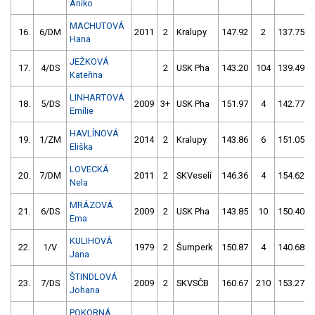
Aniko
MACHUTOVÁ
16.
6/DM
2011
2
Kralupy
147.92
2
137.75
Hana
JEŽKOVÁ
17.
4/DS
2
USK Pha
143.20
104
139.49
Kateřina
LINHARTOVÁ
18.
5/DS
2009
3+
USK Pha
151.97
4
142.77
Emílie
HAVLÍNOVÁ
19.
1/ZM
2014
2
Kralupy
143.86
6
151.05
Eliška
LOVECKÁ
20.
7/DM
2011
2
SKVeselí
146.36
4
154.62
Nela
MRÁZOVÁ
21.
6/DS
2009
2
USK Pha
143.85
10
150.40
Ema
KULIHOVÁ
22.
1/V
1979
2
Šumperk
150.87
4
140.68
Jana
ŠTINDLOVÁ
23.
7/DS
2009
2
SKVSČB
160.67
210
153.27
Johana
POKORNÁ