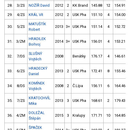
28.
3/ZS
NOŽÍŘ David
2012
2
KK Brand
145.88
12
154.91
29.
4/ZS
KRÁL Vít
2012
2
USK Pha
151.10
4
154.00
MATUŠTÍK
30.
5/ZS
2013
3+
USK Pha
151.14
4
152.72
Robert
HRADILEK
31.
3/ZM
2014
3+
USK Pha
156.01
4
153.21
Bořivoj
SLUŠNÝ
32.
7/DS
2008
Benátky
176.17
4
146.61
Vojtěch
HRADECKÝ
33.
6/ZS
2013
2
USK Pha
172.41
8
155.46
Daniel
KOMÍNEK
34.
8/DS
2008
2
Č.Lípa
156.11
6
164.46
Vojtěch
KRATOCHVÍL
35.
7/ZS
2013
3
USK Pha
168.61
2
179.43
Mika
DOLEŽAL
36.
4/ZM
2015
3
Kralupy
171.71
10
164.85
Štěpán
ŠPAČEK