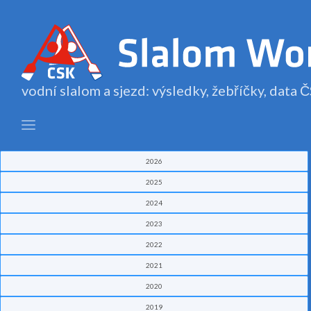
vodní slalom a sjezd: výsledky, žebříčky, data
2026
2025
2024
2023
2022
2021
2020
2019