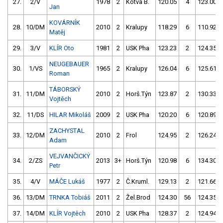
27.
2/V
1978
2
Kotva B.
120.05
4
123.00
Jan
KOVÁRNÍK
28.
10/DM
2010
2
Kralupy
118.29
6
110.92
Matěj
29.
3/V
KLÍR Oto
1981
2
USK Pha
123.23
2
124.35
NEUGEBAUER
30.
1/VS
1965
2
Kralupy
126.04
6
125.61
Roman
TÁBORSKÝ
31.
11/DM
2010
2
Horš.Týn
123.87
2
130.33
Vojtěch
32.
11/DS
HILAR Mikoláš
2009
2
USK Pha
120.20
6
120.89
ZACHYSTAL
33.
12/DM
2010
2
Frol
124.95
2
126.24
Adam
VEJVANČICKÝ
34.
2/ZS
2013
3+
Horš.Týn
120.98
6
134.30
Petr
35.
4/V
MÁČE Lukáš
1977
2
Č.Kruml.
129.13
2
121.66
36.
13/DM
TRNKA Tobiáš
2011
2
Žel.Brod
124.30
56
124.35
37.
14/DM
KLÍR Vojtěch
2010
2
USK Pha
128.37
2
124.94