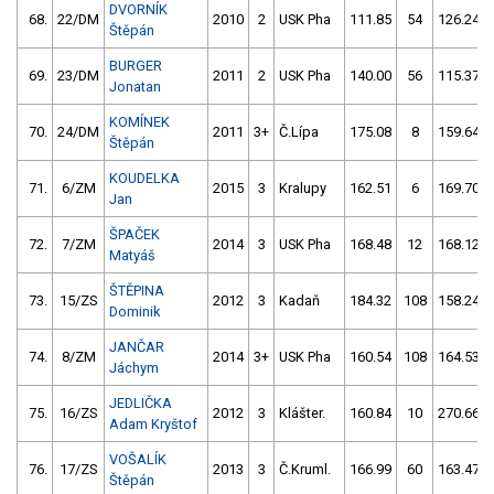
DVORNÍK
68.
22/DM
2010
2
USK Pha
111.85
54
126.24
Štěpán
BURGER
69.
23/DM
2011
2
USK Pha
140.00
56
115.37
Jonatan
KOMÍNEK
70.
24/DM
2011
3+
Č.Lípa
175.08
8
159.64
Štěpán
KOUDELKA
71.
6/ZM
2015
3
Kralupy
162.51
6
169.70
Jan
ŠPAČEK
72.
7/ZM
2014
3
USK Pha
168.48
12
168.12
Matyáš
ŠTĚPINA
73.
15/ZS
2012
3
Kadaň
184.32
108
158.24
Dominik
JANČAR
74.
8/ZM
2014
3+
USK Pha
160.54
108
164.53
Jáchym
JEDLIČKA
75.
16/ZS
2012
3
Klášter.
160.84
10
270.66
Adam Kryštof
VOŠALÍK
76.
17/ZS
2013
3
Č.Kruml.
166.99
60
163.47
Štěpán