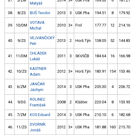
37.
5/ZM
2014
3+
USK Pha
169.03
6
181.27
Matyáš
38.
8/ZS
BUŠ Teodor
2013
3
USK Pha
194.51
8
179.92
VOTAVA
39.
10/DM
2010
3+
Frol
177.77
12
214.16
Michal
VEJVANČICKÝ
40.
9/ZS
2013
2
Horš.Týn
138.05
52
144.83
Petr
CHLÁDEK
41.
11/DM
2011
3
SKVSČB
184.64
16
166.98
Lukáš
KASTNER
42.
10/ZS
2012
3+
Horš.Týn
183.91
154
153.46
Adam
JANČAR
43.
6/ZM
2014
3
USK Pha
205.30
4
206.72
Jáchym
ROLINEC
44.
9/DS
2008
2
Klášter.
220.04
8
153.93
František
45.
7/ZM
KOS Eduard
2014
3
USK Pha
210.10
6
182.68
DVORNÍK
46.
11/ZS
2012
3+
USK Pha
181.88
160
215.70
Jonáš