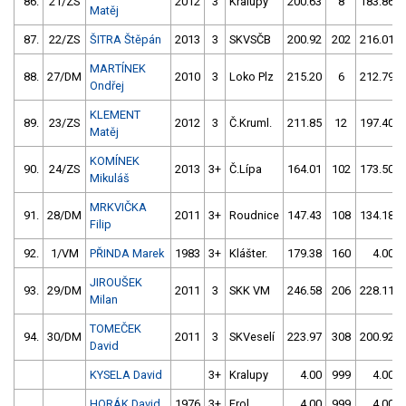
86.
21/ZS
2012
3
Kralupy
200.63
8
183.86
Matěj
87.
22/ZS
ŠITRA Štěpán
2013
3
SKVSČB
200.92
202
216.01
MARTÍNEK
88.
27/DM
2010
3
Loko Plz
215.20
6
212.79
Ondřej
KLEMENT
89.
23/ZS
2012
3
Č.Kruml.
211.85
12
197.40
Matěj
KOMÍNEK
90.
24/ZS
2013
3+
Č.Lípa
164.01
102
173.50
Mikuláš
MRKVIČKA
91.
28/DM
2011
3+
Roudnice
147.43
108
134.18
Filip
92.
1/VM
PŘINDA Marek
1983
3+
Klášter.
179.38
160
4.00
JIROUŠEK
93.
29/DM
2011
3
SKK VM
246.58
206
228.11
Milan
TOMEČEK
94.
30/DM
2011
3
SKVeselí
223.97
308
200.92
David
KYSELA David
3+
Kralupy
4.00
999
4.00
HORÁK David
1976
3+
Frol
4.00
999
4.00