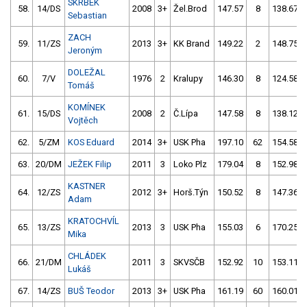
SKRBEK
58.
14/DS
2008
3+
Žel.Brod
147.57
8
138.67
Sebastian
ZACH
59.
11/ZS
2013
3+
KK Brand
149.22
2
148.75
Jeroným
DOLEŽAL
60.
7/V
1976
2
Kralupy
146.30
8
124.58
Tomáš
KOMÍNEK
61.
15/DS
2008
2
Č.Lípa
147.58
8
138.12
Vojtěch
62.
5/ZM
KOS Eduard
2014
3+
USK Pha
197.10
62
154.58
63.
20/DM
JEŽEK Filip
2011
3
Loko Plz
179.04
8
152.98
KASTNER
64.
12/ZS
2012
3+
Horš.Týn
150.52
8
147.36
Adam
KRATOCHVÍL
65.
13/ZS
2013
3
USK Pha
155.03
6
170.25
Mika
CHLÁDEK
66.
21/DM
2011
3
SKVSČB
152.92
10
153.11
Lukáš
67.
14/ZS
BUŠ Teodor
2013
3+
USK Pha
161.19
60
160.01