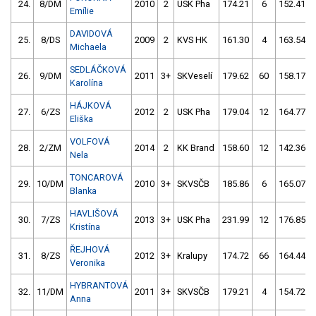
24.
8/DM
2010
2
USK Pha
174.21
6
152.41
Emílie
DAVIDOVÁ
25.
8/DS
2009
2
KVS HK
161.30
4
163.54
Michaela
SEDLÁČKOVÁ
26.
9/DM
2011
3+
SKVeselí
179.62
60
158.17
Karolína
HÁJKOVÁ
27.
6/ZS
2012
2
USK Pha
179.04
12
164.77
Eliška
VOLFOVÁ
28.
2/ZM
2014
2
KK Brand
158.60
12
142.36
Nela
TONCAROVÁ
29.
10/DM
2010
3+
SKVSČB
185.86
6
165.07
Blanka
HAVLIŠOVÁ
30.
7/ZS
2013
3+
USK Pha
231.99
12
176.85
Kristína
ŘEJHOVÁ
31.
8/ZS
2012
3+
Kralupy
174.72
66
164.44
Veronika
HYBRANTOVÁ
32.
11/DM
2011
3+
SKVSČB
179.21
4
154.72
Anna