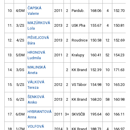
ČAPSKÁ
10.
4/DM
2011
2
Pardub.
168.06
4
152.70
Valerie
MAZÚRKOVÁ
11.
3/ZS
2013
2
USK Pha
155.67
4
150.81
Lola
PIŠVEJCOVÁ
12.
4/ZS
2013
2
Roudnice
150.58
12
152.69
Bára
HRONOVÁ
13.
5/DM
2011
2
Kralupy
160.41
52
154.23
Ludmila
MALINSKÁ
14.
3/DS
2
KK Brand
152.39
10
171.63
1
Aneta
VÁLKOVÁ
15.
5/ZS
2012
2
VS Tábor
154.98
10
165.20
Tereza
ŠENKOVÁ
15.
6/ZS
2013
2
KK Brand
168.20
58
160.98
Aniko
HYBRANTOVÁ
17.
6/DM
2011
3+
SKVSČB
195.64
60
166.11
Anna
VOLFOVÁ
18.
1/ZM
2014
3
KK Brand
188.73
4
166.97