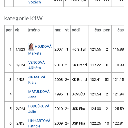
Vojtěch
kategorie K1W
por.
vk
jméno
nar.
vt
oddíl
čas
pen
čas
HOJDOVÁ
1.
1/U23
2007
1
Horš.Týn
121.56
2
116.88
Markéta
VENCOVÁ
2.
1/DM
2010
2+
KK Brand
117.22
0
118.99
Alžběta
JIRASOVÁ
3.
1/DS
2008
2+
KK Brand
132.41
52
121.15
Klára
MATULKOVÁ
4.
1996
1
SKVSČB
121.54
2
121.94
Jana
PODUŠKOVÁ
5.
2/DM
2010
2+
USK Pha
124.00
2
125.59
Julie
LINHARTOVÁ
6.
2/DS
2009
2+
USK Pha
122.26
10
122.81
Patricie