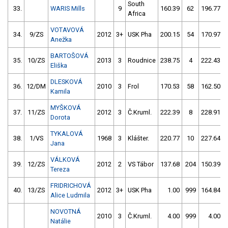
South
33.
WARIS Mills
9
160.39
62
196.77
Africa
VOTAVOVÁ
34.
9/ZS
2012
3+
USK Pha
200.15
54
170.97
Anežka
BARTOŠOVÁ
35.
10/ZS
2013
3
Roudnice
238.75
4
222.43
Eliška
DLESKOVÁ
36.
12/DM
2010
3
Frol
170.53
58
162.50
Kamila
MYŠKOVÁ
37.
11/ZS
2012
3
Č.Kruml.
222.39
8
228.91
Dorota
TYKALOVÁ
38.
1/VS
1968
3
Klášter.
220.77
10
227.64
Jana
VÁLKOVÁ
39.
12/ZS
2012
2
VS Tábor
137.68
204
150.39
Tereza
FRIDRICHOVÁ
40.
13/ZS
2012
3+
USK Pha
1.00
999
164.84
Alice Ludmila
NOVOTNÁ
2010
3
Č.Kruml.
4.00
999
4.00
Natálie