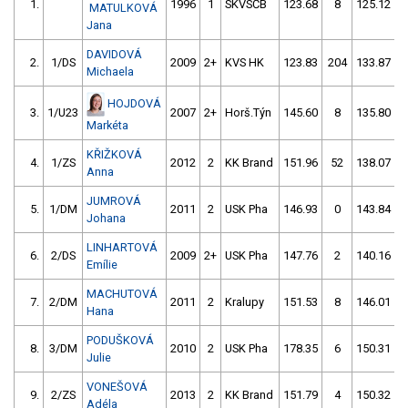
1.
1996
1
SKVSČB
123.68
8
125.12
MATULKOVÁ
Jana
DAVIDOVÁ
2.
1/DS
2009
2+
KVS HK
123.83
204
133.87
Michaela
HOJDOVÁ
3.
1/U23
2007
2+
Horš.Týn
145.60
8
135.80
Markéta
KŘIŽKOVÁ
4.
1/ZS
2012
2
KK Brand
151.96
52
138.07
Anna
JUMROVÁ
5.
1/DM
2011
2
USK Pha
146.93
0
143.84
Johana
LINHARTOVÁ
6.
2/DS
2009
2+
USK Pha
147.76
2
140.16
Emílie
MACHUTOVÁ
7.
2/DM
2011
2
Kralupy
151.53
8
146.01
Hana
PODUŠKOVÁ
8.
3/DM
2010
2
USK Pha
178.35
6
150.31
Julie
VONEŠOVÁ
9.
2/ZS
2013
2
KK Brand
151.79
4
150.32
Adéla