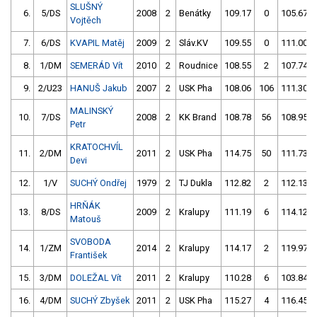
SLUŠNÝ
6.
5/DS
2008
2
Benátky
109.17
0
105.67
Vojtěch
7.
6/DS
KVAPIL Matěj
2009
2
Sláv.KV
109.55
0
111.00
8.
1/DM
SEMERÁD Vít
2010
2
Roudnice
108.55
2
107.74
9.
2/U23
HANUŠ Jakub
2007
2
USK Pha
108.06
106
111.30
MALINSKÝ
10.
7/DS
2008
2
KK Brand
108.78
56
108.95
Petr
KRATOCHVÍL
11.
2/DM
2011
2
USK Pha
114.75
50
111.73
Devi
12.
1/V
SUCHÝ Ondřej
1979
2
TJ Dukla
112.82
2
112.13
HRŇÁK
13.
8/DS
2009
2
Kralupy
111.19
6
114.12
Matouš
SVOBODA
14.
1/ZM
2014
2
Kralupy
114.17
2
119.97
František
15.
3/DM
DOLEŽAL Vít
2011
2
Kralupy
110.28
6
103.84
16.
4/DM
SUCHÝ Zbyšek
2011
2
USK Pha
115.27
4
116.45