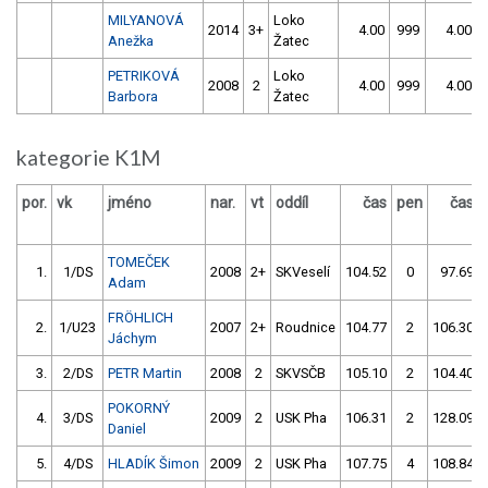
MILYANOVÁ
Loko
2014
3+
4.00
999
4.00
Anežka
Žatec
PETRIKOVÁ
Loko
2008
2
4.00
999
4.00
Barbora
Žatec
kategorie K1M
por.
vk
jméno
nar.
vt
oddíl
čas
pen
čas
TOMEČEK
1.
1/DS
2008
2+
SKVeselí
104.52
0
97.69
Adam
FRÖHLICH
2.
1/U23
2007
2+
Roudnice
104.77
2
106.30
Jáchym
3.
2/DS
PETR Martin
2008
2
SKVSČB
105.10
2
104.40
POKORNÝ
4.
3/DS
2009
2
USK Pha
106.31
2
128.09
Daniel
5.
4/DS
HLADÍK Šimon
2009
2
USK Pha
107.75
4
108.84