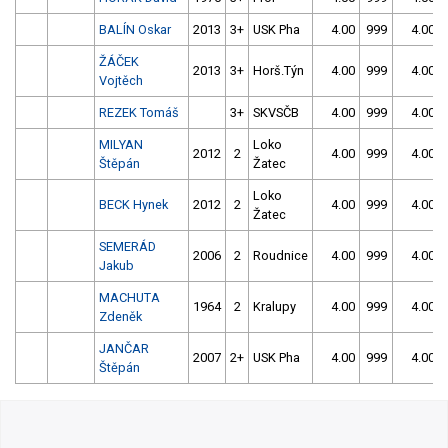
BALÍN Oskar
2013
3+
USK Pha
4.00
999
4.00
ŽÁČEK
2013
3+
Horš.Týn
4.00
999
4.00
Vojtěch
REZEK Tomáš
3+
SKVSČB
4.00
999
4.00
MILYAN
Loko
2012
2
4.00
999
4.00
Štěpán
Žatec
Loko
BECK Hynek
2012
2
4.00
999
4.00
Žatec
SEMERÁD
2006
2
Roudnice
4.00
999
4.00
Jakub
MACHUTA
1964
2
Kralupy
4.00
999
4.00
Zdeněk
JANČAR
2007
2+
USK Pha
4.00
999
4.00
Štěpán