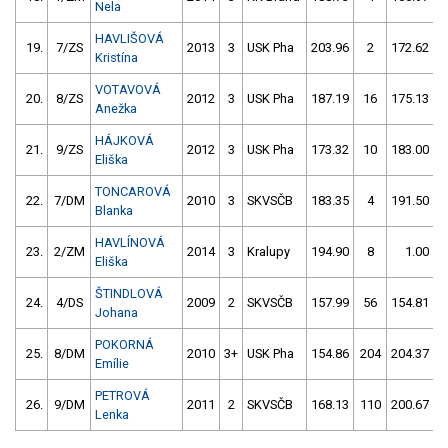
Nela
HAVLIŠOVÁ
19.
7/ZS
2013
3
USK Pha
203.96
2
172.62
Kristína
VOTAVOVÁ
20.
8/ZS
2012
3
USK Pha
187.19
16
175.13
Anežka
HÁJKOVÁ
21.
9/ZS
2012
3
USK Pha
173.32
10
183.00
1
Eliška
TONCAROVÁ
22.
7/DM
2010
3
SKVSČB
183.35
4
191.50
Blanka
HAVLÍNOVÁ
23.
2/ZM
2014
3
Kralupy
194.90
8
1.00
9
Eliška
ŠTINDLOVÁ
24.
4/DS
2009
2
SKVSČB
157.99
56
154.81
1
Johana
POKORNÁ
25.
8/DM
2010
3+
USK Pha
154.86
204
204.37
Emílie
PETROVÁ
26.
9/DM
2011
2
SKVSČB
168.13
110
200.67
1
Lenka