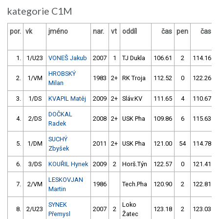
kategorie C1M
por.
vk
jméno
nar.
vt
oddíl
čas
pen
čas
1.
1/U23
VONEŠ Jakub
2007
1
TJ Dukla
106.61
2
114.16
HROBSKÝ
2.
1/VM
1983
2+
RK Troja
112.52
0
122.26
Milan
3.
1/DS
KVAPIL Matěj
2009
2+
Sláv.KV
111.65
4
110.67
DOČKAL
4.
2/DS
2008
2+
USK Pha
109.86
6
115.63
Radek
SUCHÝ
5.
1/DM
2011
2+
USK Pha
121.00
54
114.78
Zbyšek
6.
3/DS
KOUŘIL Hynek
2009
2
Horš.Týn
122.57
0
121.41
LESKOVJAN
7.
2/VM
1986
Tech.Pha
120.90
2
122.81
Martin
SYNEK
Loko
8.
2/U23
2007
2
123.18
2
123.03
Přemysl
Žatec