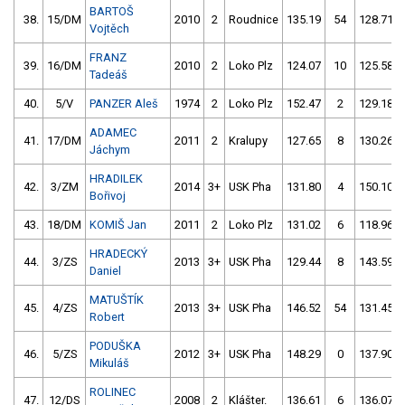
BARTOŠ
38.
15/DM
2010
2
Roudnice
135.19
54
128.71
Vojtěch
FRANZ
39.
16/DM
2010
2
Loko Plz
124.07
10
125.58
Tadeáš
40.
5/V
PANZER Aleš
1974
2
Loko Plz
152.47
2
129.18
ADAMEC
41.
17/DM
2011
2
Kralupy
127.65
8
130.26
Jáchym
HRADILEK
42.
3/ZM
2014
3+
USK Pha
131.80
4
150.10
Bořivoj
43.
18/DM
KOMIŠ Jan
2011
2
Loko Plz
131.02
6
118.96
HRADECKÝ
44.
3/ZS
2013
3+
USK Pha
129.44
8
143.59
Daniel
MATUŠTÍK
45.
4/ZS
2013
3+
USK Pha
146.52
54
131.45
Robert
PODUŠKA
46.
5/ZS
2012
3+
USK Pha
148.29
0
137.90
Mikuláš
ROLINEC
47.
12/DS
2008
2
Klášter.
136.61
6
136.07