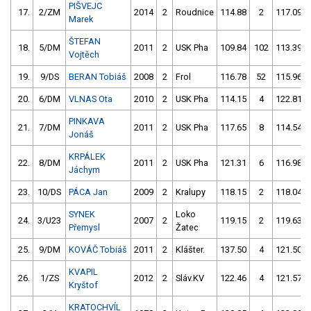
PIŠVEJC
17.
2/ZM
2014
2
Roudnice
114.88
2
117.09
Marek
ŠTEFAN
18.
5/DM
2011
2
USK Pha
109.84
102
113.39
Vojtěch
19.
9/DS
BERAN Tobiáš
2008
2
Frol
116.78
52
115.96
20.
6/DM
VLNAS Ota
2010
2
USK Pha
114.15
4
122.81
PINKAVA
21.
7/DM
2011
2
USK Pha
117.65
8
114.54
Jonáš
KRPÁLEK
22.
8/DM
2011
2
USK Pha
121.31
6
116.98
Jáchym
23.
10/DS
PÁCA Jan
2009
2
Kralupy
118.15
2
118.04
SYNEK
Loko
24.
3/U23
2007
2
119.15
2
119.63
Přemysl
Žatec
25.
9/DM
KOVÁČ Tobiáš
2011
2
Klášter.
137.50
4
121.50
KVAPIL
26.
1/ZS
2012
2
Sláv.KV
122.46
4
121.57
Kryštof
KRATOCHVÍL