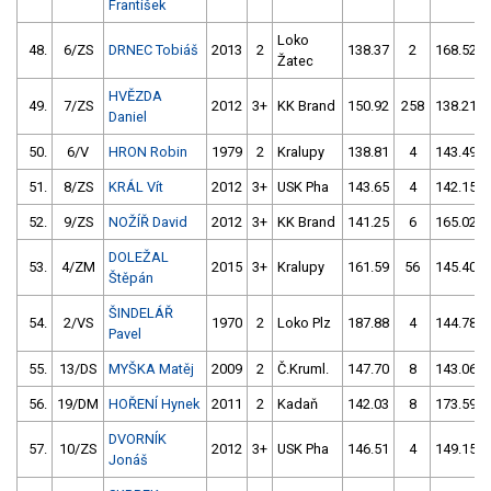
František
Loko
48.
6/ZS
DRNEC Tobiáš
2013
2
138.37
2
168.52
Žatec
HVĚZDA
49.
7/ZS
2012
3+
KK Brand
150.92
258
138.21
Daniel
50.
6/V
HRON Robin
1979
2
Kralupy
138.81
4
143.49
51.
8/ZS
KRÁL Vít
2012
3+
USK Pha
143.65
4
142.15
52.
9/ZS
NOŽÍŘ David
2012
3+
KK Brand
141.25
6
165.02
DOLEŽAL
53.
4/ZM
2015
3+
Kralupy
161.59
56
145.40
Štěpán
ŠINDELÁŘ
54.
2/VS
1970
2
Loko Plz
187.88
4
144.78
Pavel
55.
13/DS
MYŠKA Matěj
2009
2
Č.Kruml.
147.70
8
143.06
56.
19/DM
HOŘENÍ Hynek
2011
2
Kadaň
142.03
8
173.59
DVORNÍK
57.
10/ZS
2012
3+
USK Pha
146.51
4
149.15
Jonáš