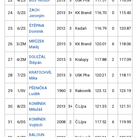
23.
4/ZS
BUŠ Teodor
2013
3
USK Pha
117.51
0
116.09
ZACH
24.
5/ZS
2013
3+
KK Brand
116.70
0
115.40
Jeroným
ŠTĚPINA
25.
6/ZS
2012
3
Kadaň
116.79
0
120.87
Dominik
MRŮZEK
26.
3/ZM
2015
3
KK Brand
120.01
6
118.06
Matěj
DOLEŽAL
27.
4/ZM
2015
3
Kralupy
117.88
2
117.09
Štěpán
KRATOCHVÍL
28.
7/ZS
2013
3
USK Pha
120.21
2
118.11
Mika
PŠENIČKA
29.
1/SV
1960
3
Rakovník
123.12
0
123.19
Luděk
KOMÍNEK
30.
8/ZS
2013
3+
Č.Lípa
121.35
2
121.51
Mikuláš
KOMÍNEK
31.
6/DS
2008
2
Č.Lípa
117.52
6
119.95
Vojtěch
BALOUN