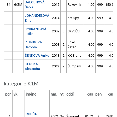
BALOUNOVÁ
31.
6/ZM
2015
Rakovník
1.00
999
150.61
Šárka
JOHANIDESOVÁ
2014
3
Kralupy
4.00
999
4.00
Ema
HYBRANTOVÁ
2009
3
SKVSČB
4.00
999
4.00
Eliška
PETRIKOVÁ
Loko
2008
2
4.00
999
4.00
Barbora
Žatec
ŠENKOVÁ Aniko
2013
2
KK Brand
4.00
999
4.00
HLOCKÁ
2012
2
Šumperk
4.00
999
4.00
Alexandra
kategorie K1M
por.
vk
jméno
nar.
vt
oddíl
čas
pen
čas
ROUČA
1.
2002
2+
Šumperk
81.52
2
79.95