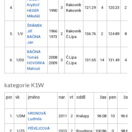
Kryštof
Rakovník
4.
3
121.29
4
120.23
2
HEGER
1990
Rakovník
Mikuláš
ŠRÁMEK
Jiří
1966
Rakovník
5.
1/V
2
136.76
2
124.89
8
BAČINA
1973
Č.Lípa
Jan
BAČINA
Tomáš
2008
Č.Lípa
6.
1/DS
3
131.65
14
131.49
4
HOVORKA
2009
Č.Lípa
Matouš
kategorie K1W
por.
vk
jméno
nar.
vt
oddíl
čas
pen
čas
HRONOVÁ
1.
1/DM
2011
2
Kralupy
96.08
10
96.60
Ludmila
PIŠVEJCOVÁ
2.
1/ZS
2013
2
Roudnice
100.86
0
98.66