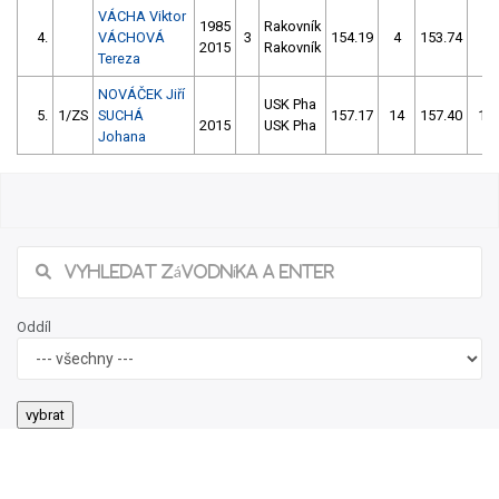
VÁCHA Viktor
1985
Rakovník
4.
VÁCHOVÁ
3
154.19
4
153.74
4
2015
Rakovník
Tereza
NOVÁČEK Jiří
USK Pha
5.
1/ZS
SUCHÁ
157.17
14
157.40
10
2015
USK Pha
Johana
58/2026 41. ročník Křivoklátského slalomu
Našli jste chybu ve výsledcích? Popište ji, zkusíme jí napravit.
Popis chyby (max. 255 znaků):
jméno nahlašujícího
Odeslat Hlášení