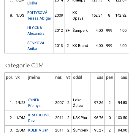
7.
1/ZM
2014
3
Kralupy
127.17
6
122.04
1
Eliška
FOLTYSOVÁ
KK
8.
1/DS
2009
162.31
8
142.92
5
Tereza Abigail
Opava
HLOCKÁ
2012
3+
Šumperk
4.00
999
4.00
9
Alexandra
ŠENKOVÁ
2013
2
KK Brand
4.00
999
4.00
9
Aniko
kategorie C1M
por.
vk
jméno
nar.
vt
oddíl
čas
pen
čas
p
SYNEK
Loko
1.
1/U23
2007
2
97.26
2
94.83
Přemysl
Žatec
KRATOCHVÍL
2.
1/DM
2011
2
USK Pha
96.76
0
103.50
Devi
3.
2/DM
KULIHA Jan
2011
2
Šumperk
95.27
2
94.90