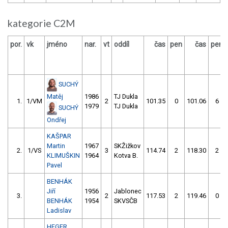
kategorie C2M
por.
vk
jméno
nar.
vt
oddíl
čas
pen
čas
pen
SUCHÝ
Matěj
1986
TJ Dukla
1.
1/VM
2
101.35
0
101.06
6
1979
TJ Dukla
SUCHÝ
Ondřej
KAŠPAR
Martin
1967
SKŽižkov
2.
1/VS
3
114.74
2
118.30
2
KLIMUŠKIN
1964
Kotva B.
Pavel
BENHÁK
Jiří
1956
Jablonec
3.
2
117.53
2
119.46
0
BENHÁK
1954
SKVSČB
Ladislav
HEGER