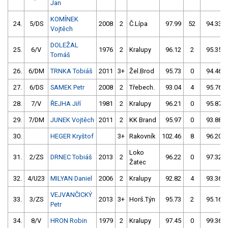
Jan
KOMÍNEK
24.
5/DS
2008
2
Č.Lípa
97.99
52
94.33
Vojtěch
DOLEŽAL
25.
6/V
1976
2
Kralupy
96.12
2
95.35
Tomáš
26.
6/DM
TRNKA Tobiáš
2011
3+
Žel.Brod
95.73
0
94.46
27.
6/DS
SAMEK Petr
2008
2
Třebech.
93.04
4
95.76
28.
7/V
ŘEJHA Jiří
1981
2
Kralupy
96.21
0
95.87
29.
7/DM
JUNEK Vojtěch
2011
2
KK Brand
95.97
0
93.88
30.
HEGER Kryštof
3+
Rakovník
102.46
8
96.20
Loko
31.
2/ZS
DRNEC Tobiáš
2013
2
96.22
0
97.32
Žatec
32.
4/U23
MILYAN Daniel
2006
2
Kralupy
92.82
4
93.36
VEJVANČICKÝ
33.
3/ZS
2013
3+
Horš.Týn
95.73
2
95.16
Petr
34.
8/V
HRON Robin
1979
2
Kralupy
97.45
0
99.36