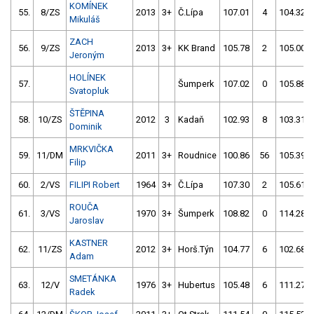
KOMÍNEK
55.
8/ZS
2013
3+
Č.Lípa
107.01
4
104.32
Mikuláš
ZACH
56.
9/ZS
2013
3+
KK Brand
105.78
2
105.00
Jeroným
HOLÍNEK
57.
Šumperk
107.02
0
105.88
Svatopluk
ŠTĚPINA
58.
10/ZS
2012
3
Kadaň
102.93
8
103.31
Dominik
MRKVIČKA
59.
11/DM
2011
3+
Roudnice
100.86
56
105.39
Filip
60.
2/VS
FILIPI Robert
1964
3+
Č.Lípa
107.30
2
105.61
ROUČA
61.
3/VS
1970
3+
Šumperk
108.82
0
114.28
Jaroslav
KASTNER
62.
11/ZS
2012
3+
Horš.Týn
104.77
6
102.68
Adam
SMETÁNKA
63.
12/V
1976
3+
Hubertus
105.48
6
111.27
Radek