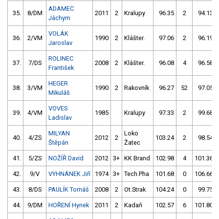
ADAMEC
35.
8/DM
2011
2
Kralupy
96.35
2
94.13
Jáchym
VOLÁK
36.
2/VM
1990
2
Klášter.
97.06
2
96.19
Jaroslav
ROLINEC
37.
7/DS
2008
2
Klášter.
96.08
4
96.58
František
HEGER
38.
3/VM
1990
2
Rakovník
96.27
52
97.05
Mikuláš
VOVES
39.
4/VM
1985
Kralupy
97.33
2
99.68
Ladislav
MILYAN
Loko
40.
4/ZS
2012
2
103.24
2
98.54
Štěpán
Žatec
41.
5/ZS
NOŽÍŘ David
2012
3+
KK Brand
102.98
4
101.36
42.
9/V
VYHNÁNEK Jiří
1974
3+
Tech.Pha
101.68
0
106.66
43.
8/DS
PAULÍK Tomáš
2008
2
Ot.Strak
104.24
0
99.75
44.
9/DM
HOŘENÍ Hynek
2011
2
Kadaň
102.57
6
101.80