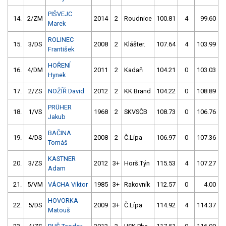
PIŠVEJC
14.
2/ZM
2014
2
Roudnice
100.81
4
99.60
Marek
ROLINEC
15.
3/DS
2008
2
Klášter.
107.64
4
103.99
František
HOŘENÍ
16.
4/DM
2011
2
Kadaň
104.21
0
103.03
Hynek
17.
2/ZS
NOŽÍŘ David
2012
2
KK Brand
104.22
0
108.89
PRÜHER
18.
1/VS
1968
2
SKVSČB
108.73
0
106.76
Jakub
BAČINA
19.
4/DS
2008
2
Č.Lípa
106.97
0
107.36
Tomáš
KASTNER
20.
3/ZS
2012
3+
Horš.Týn
115.53
4
107.27
Adam
21.
5/VM
VÁCHA Viktor
1985
3+
Rakovník
112.57
0
4.00
9
HOVORKA
22.
5/DS
2009
3+
Č.Lípa
114.92
4
114.37
Matouš