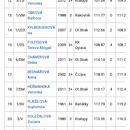
12.
3/ZS
2012
3+
Kralupy
107.36
4
109.38
Veronika
OBROVÁ
13.
1/VM
1988
3
Rakovník
111.77
0
111.23
Barbora
KYLBERGEROVÁ
14.
1/U23
2007
2
Ot.Strak
112.66
2
108.30
Iva
FOLTYSOVÁ
KK
15.
1/DS
2009
3+
108.87
4
108.72
Tereza Abigail
Opava
CHÁBEROVÁ
16.
6/DM
2011
3+
Ot.Strak
114.14
2
111.08
Eliška
BEDNÁŘOVÁ
17.
2002
3+
Č.Lípa
118.41
0
111.44
Anna
HEŘMANSKÁ
18.
7/DM
2011
3+
Ot.Strak
110.17
4
112.44
Veronika
PLAŠILOVÁ
19.
1/SV
1961
3+
Benátky
117.79
0
119.23
Drahomíra
DOLEŽALOVÁ
20.
3/V
1980
3
Kralupy
113.36
6
116.38
Zuzana