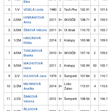
Bára
3.
1/V
VESELÁ Linda
1980
2
Tech.Pha
102.91
0
101.66
HYBRANTOVÁ
4.
2/DM
2011
3+
SKVSČB
108.71
8
105.91
Anna
5.
3/DM
ŠÍMOVÁ Viktorie
2011
3+
Ot.Strak
110.75
2
105.70
HAVLÍNOVÁ
6.
1/ZM
2014
2
Kralupy
105.98
2
109.96
Eliška
TONCAROVÁ
7.
4/DM
2010
3+
SKVSČB
107.16
2
109.21
Blanka
MACHUTOVÁ
8.
5/DM
2011
2
Kralupy
103.99
50
103.70
Hana
9.
2/V
KULIHOVÁ Jana
1979
2
Šumperk
107.84
2
110.78
MILYANOVÁ
Loko
10.
2/ZM
2014
3+
113.01
4
110.62
Anežka
Žatec
ŠIMKOVÁ
11.
2/ZS
2012
3+
Šumperk
108.56
6
106.74
Vanesa
ŘEJHOVÁ