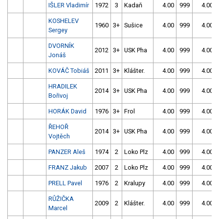
IŠLER Vladimír
1972
3
Kadaň
4.00
999
4.00
KOSHELEV
1960
3+
Sušice
4.00
999
4.00
Sergey
DVORNÍK
2012
3+
USK Pha
4.00
999
4.00
Jonáš
KOVÁČ Tobiáš
2011
3+
Klášter.
4.00
999
4.00
HRADILEK
2014
3+
USK Pha
4.00
999
4.00
Bořivoj
HORÁK David
1976
3+
Frol
4.00
999
4.00
ŘEHOŘ
2014
3+
USK Pha
4.00
999
4.00
Vojtěch
PANZER Aleš
1974
2
Loko Plz
4.00
999
4.00
FRANZ Jakub
2007
2
Loko Plz
4.00
999
4.00
PRELL Pavel
1976
2
Kralupy
4.00
999
4.00
RŮŽIČKA
2009
2
Klášter.
4.00
999
4.00
Marcel