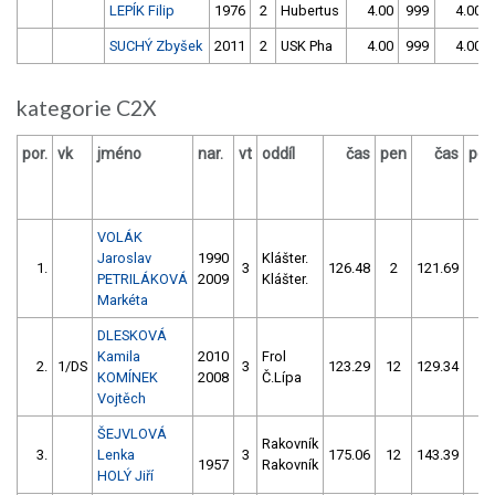
LEPÍK Filip
1976
2
Hubertus
4.00
999
4.00
SUCHÝ Zbyšek
2011
2
USK Pha
4.00
999
4.00
kategorie C2X
por.
vk
jméno
nar.
vt
oddíl
čas
pen
čas
pen
VOLÁK
Jaroslav
1990
Klášter.
1.
3
126.48
2
121.69
2
PETRILÁKOVÁ
2009
Klášter.
Markéta
DLESKOVÁ
Kamila
2010
Frol
2.
1/DS
3
123.29
12
129.34
6
KOMÍNEK
2008
Č.Lípa
Vojtěch
ŠEJVLOVÁ
Rakovník
3.
Lenka
3
175.06
12
143.39
4
1957
Rakovník
HOLÝ Jiří