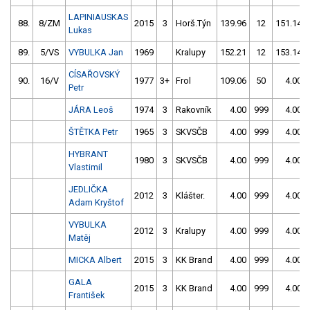
LAPINIAUSKAS
88.
8/ZM
2015
3
Horš.Týn
139.96
12
151.14
Lukas
89.
5/VS
VYBULKA Jan
1969
Kralupy
152.21
12
153.14
CÍSAŘOVSKÝ
90.
16/V
1977
3+
Frol
109.06
50
4.00
Petr
JÁRA Leoš
1974
3
Rakovník
4.00
999
4.00
ŠTĚTKA Petr
1965
3
SKVSČB
4.00
999
4.00
HYBRANT
1980
3
SKVSČB
4.00
999
4.00
Vlastimil
JEDLIČKA
2012
3
Klášter.
4.00
999
4.00
Adam Kryštof
VYBULKA
2012
3
Kralupy
4.00
999
4.00
Matěj
MICKA Albert
2015
3
KK Brand
4.00
999
4.00
GALA
2015
3
KK Brand
4.00
999
4.00
František