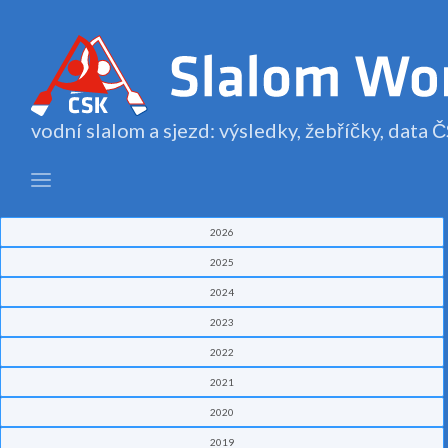
vodní slalom a sjezd: výsledky, žebříčky, data
2026
2025
2024
2023
2022
2021
2020
2019