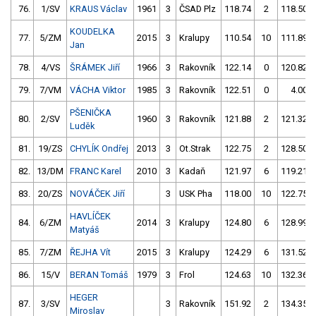
76.
1/SV
KRAUS Václav
1961
3
ČSAD Plz
118.74
2
118.50
KOUDELKA
77.
5/ZM
2015
3
Kralupy
110.54
10
111.89
Jan
78.
4/VS
ŠRÁMEK Jiří
1966
3
Rakovník
122.14
0
120.82
79.
7/VM
VÁCHA Viktor
1985
3
Rakovník
122.51
0
4.00
PŠENIČKA
80.
2/SV
1960
3
Rakovník
121.88
2
121.32
Luděk
81.
19/ZS
CHYLÍK Ondřej
2013
3
Ot.Strak
122.75
2
128.50
82.
13/DM
FRANC Karel
2010
3
Kadaň
121.97
6
119.21
83.
20/ZS
NOVÁČEK Jiří
3
USK Pha
118.00
10
122.75
HAVLÍČEK
84.
6/ZM
2014
3
Kralupy
124.80
6
128.99
Matyáš
85.
7/ZM
ŘEJHA Vít
2015
3
Kralupy
124.29
6
131.52
86.
15/V
BERAN Tomáš
1979
3
Frol
124.63
10
132.36
HEGER
87.
3/SV
3
Rakovník
151.92
2
134.35
Miroslav