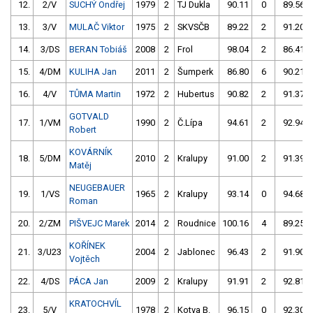
12.
2/V
SUCHÝ Ondřej
1979
2
TJ Dukla
90.11
0
89.56
13.
3/V
MULAČ Viktor
1975
2
SKVSČB
89.22
2
91.20
14.
3/DS
BERAN Tobiáš
2008
2
Frol
98.04
2
86.41
15.
4/DM
KULIHA Jan
2011
2
Šumperk
86.80
6
90.21
16.
4/V
TŮMA Martin
1972
2
Hubertus
90.82
2
91.37
GOTVALD
17.
1/VM
1990
2
Č.Lípa
94.61
2
92.94
Robert
KOVÁRNÍK
18.
5/DM
2010
2
Kralupy
91.00
2
91.39
Matěj
NEUGEBAUER
19.
1/VS
1965
2
Kralupy
93.14
0
94.68
Roman
20.
2/ZM
PIŠVEJC Marek
2014
2
Roudnice
100.16
4
89.25
KOŘÍNEK
21.
3/U23
2004
2
Jablonec
96.43
2
91.90
Vojtěch
22.
4/DS
PÁCA Jan
2009
2
Kralupy
91.91
2
92.81
KRATOCHVÍL
23.
5/V
1978
2
Kotva B.
96.15
0
92.30