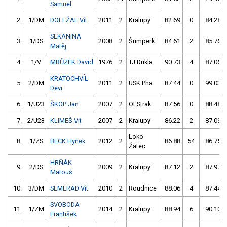
Samuel
2.
1/DM
DOLEŽAL Vít
2011
2
Kralupy
82.69
0
84.28
SEKANINA
3.
1/DS
2008
2
Šumperk
84.61
2
85.76
Matěj
4.
1/V
MRŮZEK David
1976
2
TJ Dukla
90.73
4
87.06
KRATOCHVÍL
5.
2/DM
2011
2
USK Pha
87.44
0
99.03
Devi
6.
1/U23
ŠKOP Jan
2007
2
Ot.Strak
87.56
0
88.48
7.
2/U23
KLIMEŠ Vít
2007
2
Kralupy
86.22
2
87.09
Loko
8.
1/ZS
BECK Hynek
2012
2
86.88
54
86.75
Žatec
HRŇÁK
9.
2/DS
2009
2
Kralupy
87.12
2
87.97
Matouš
10.
3/DM
SEMERÁD Vít
2010
2
Roudnice
88.06
4
87.44
SVOBODA
11.
1/ZM
2014
2
Kralupy
88.94
6
90.10
František