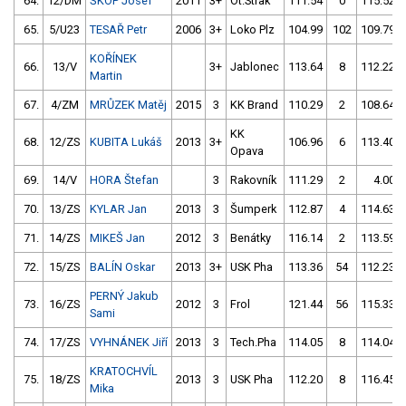
64.
12/DM
ŠKOP Josef
2011
3+
Ot.Strak
111.54
0
115.52
65.
5/U23
TESAŘ Petr
2006
3+
Loko Plz
104.99
102
109.79
KOŘÍNEK
66.
13/V
3+
Jablonec
113.64
8
112.22
Martin
67.
4/ZM
MRŮZEK Matěj
2015
3
KK Brand
110.29
2
108.64
KK
68.
12/ZS
KUBITA Lukáš
2013
3+
106.96
6
113.40
Opava
69.
14/V
HORA Štefan
3
Rakovník
111.29
2
4.00
70.
13/ZS
KYLAR Jan
2013
3
Šumperk
112.87
4
114.63
71.
14/ZS
MIKEŠ Jan
2012
3
Benátky
116.14
2
113.59
72.
15/ZS
BALÍN Oskar
2013
3+
USK Pha
113.36
54
112.23
PERNÝ Jakub
73.
16/ZS
2012
3
Frol
121.44
56
115.33
Sami
74.
17/ZS
VYHNÁNEK Jiří
2013
3
Tech.Pha
114.05
8
114.04
KRATOCHVÍL
75.
18/ZS
2013
3
USK Pha
112.20
8
116.45
Mika