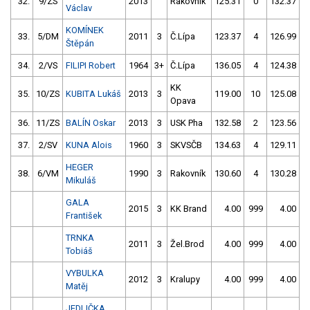
32.
9/ZS
2013
Rakovník
125.31
0
132.37
Václav
KOMÍNEK
33.
5/DM
2011
3
Č.Lípa
123.37
4
126.99
Štěpán
34.
2/VS
FILIPI Robert
1964
3+
Č.Lípa
136.05
4
124.38
KK
35.
10/ZS
KUBITA Lukáš
2013
3
119.00
10
125.08
Opava
36.
11/ZS
BALÍN Oskar
2013
3
USK Pha
132.58
2
123.56
37.
2/SV
KUNA Alois
1960
3
SKVSČB
134.63
4
129.11
HEGER
38.
6/VM
1990
3
Rakovník
130.60
4
130.28
Mikuláš
GALA
2015
3
KK Brand
4.00
999
4.00
9
František
TRNKA
2011
3
Žel.Brod
4.00
999
4.00
9
Tobiáš
VYBULKA
2012
3
Kralupy
4.00
999
4.00
9
Matěj
JEDLIČKA