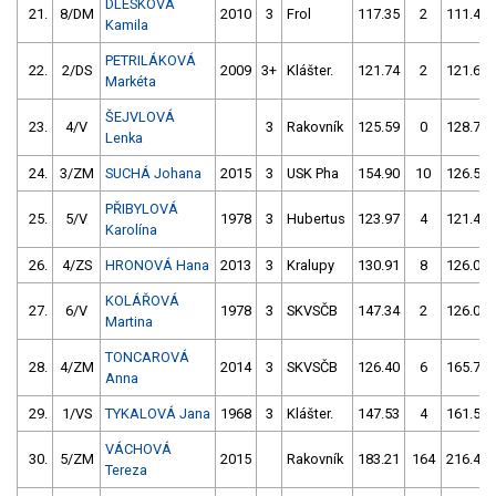
DLESKOVÁ
21.
8/DM
2010
3
Frol
117.35
2
111.40
Kamila
PETRILÁKOVÁ
22.
2/DS
2009
3+
Klášter.
121.74
2
121.61
Markéta
ŠEJVLOVÁ
23.
4/V
3
Rakovník
125.59
0
128.71
Lenka
24.
3/ZM
SUCHÁ Johana
2015
3
USK Pha
154.90
10
126.51
PŘIBYLOVÁ
25.
5/V
1978
3
Hubertus
123.97
4
121.45
Karolína
26.
4/ZS
HRONOVÁ Hana
2013
3
Kralupy
130.91
8
126.05
KOLÁŘOVÁ
27.
6/V
1978
3
SKVSČB
147.34
2
126.06
Martina
TONCAROVÁ
28.
4/ZM
2014
3
SKVSČB
126.40
6
165.70
Anna
29.
1/VS
TYKALOVÁ Jana
1968
3
Klášter.
147.53
4
161.56
VÁCHOVÁ
30.
5/ZM
2015
Rakovník
183.21
164
216.47
Tereza