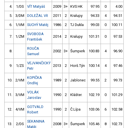
4.
1/DS
VÍT Matyáš
2009
3+
KVS HK
97.95
0
4.00
9
5.
3/DM
DOLEŽAL Vít
2011
2
Kralupy
94.33
4
94.51
6.
1/VM
SUCHÝ Matěj
1986
2
TJ Dukla
99.03
0
100.11
SVOBODA
7.
1/ZM
2014
2
Kralupy
101.31
0
97.53
František
ROUČA
8.
2002
3+
Šumperk
100.83
4
96.90
Samuel
VEJVANČICKÝ
9.
1/ZS
2013
2
Horš.Týn
100.14
4
97.46
Petr
KOPIČKA
10.
2/VM
1989
2
Jablonec
99.55
2
99.73
Ondřej
VOLÁK
11.
3/VM
1990
2
Klášter.
102.19
0
101.29
Jaroslav
GOTVALD
12.
4/VM
1990
2
Č.Lípa
103.06
6
102.58
Robert
SEKANINA
13.
2/DS
2008
3+
Šumperk
105.46
8
102.73
Matěj