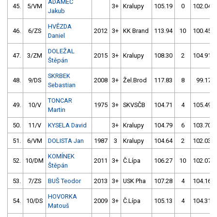
ADAMEC
45.
5/VM
3+
Kralupy
105.19
0
102.04
Jakub
HVĚZDA
46.
6/ZS
2012
3+
KK Brand
113.94
10
100.45
Daniel
DOLEŽAL
47.
3/ZM
2015
3+
Kralupy
108.30
2
104.91
Štěpán
SKRBEK
48.
9/DS
2008
3+
Žel.Brod
117.83
8
99.17
Sebastian
TONCAR
49.
10/V
1975
3+
SKVSČB
104.71
4
105.49
Martin
50.
11/V
KYSELA David
3+
Kralupy
104.79
6
103.70
51.
6/VM
DOLISTA Jan
1987
3
Kralupy
104.64
2
102.03
KOMÍNEK
52.
10/DM
2011
3+
Č.Lípa
106.27
10
102.07
Štěpán
53.
7/ZS
BUŠ Teodor
2013
3+
USK Pha
107.28
4
104.16
HOVORKA
54.
10/DS
2009
3+
Č.Lípa
105.13
4
104.31
Matouš