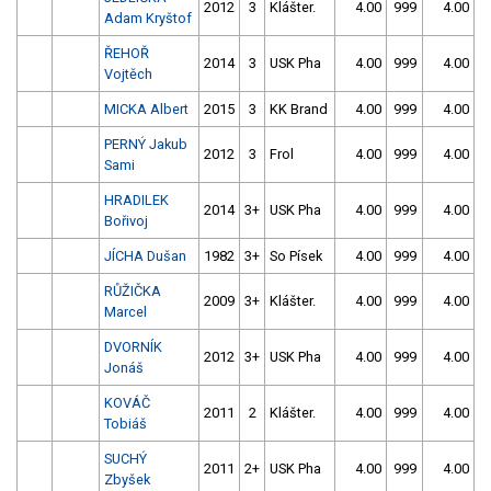
2012
3
Klášter.
4.00
999
4.00
9
Adam Kryštof
ŘEHOŘ
2014
3
USK Pha
4.00
999
4.00
9
Vojtěch
MICKA Albert
2015
3
KK Brand
4.00
999
4.00
9
PERNÝ Jakub
2012
3
Frol
4.00
999
4.00
9
Sami
HRADILEK
2014
3+
USK Pha
4.00
999
4.00
9
Bořivoj
JÍCHA Dušan
1982
3+
So Písek
4.00
999
4.00
9
RŮŽIČKA
2009
3+
Klášter.
4.00
999
4.00
9
Marcel
DVORNÍK
2012
3+
USK Pha
4.00
999
4.00
9
Jonáš
KOVÁČ
2011
2
Klášter.
4.00
999
4.00
9
Tobiáš
SUCHÝ
2011
2+
USK Pha
4.00
999
4.00
9
Zbyšek