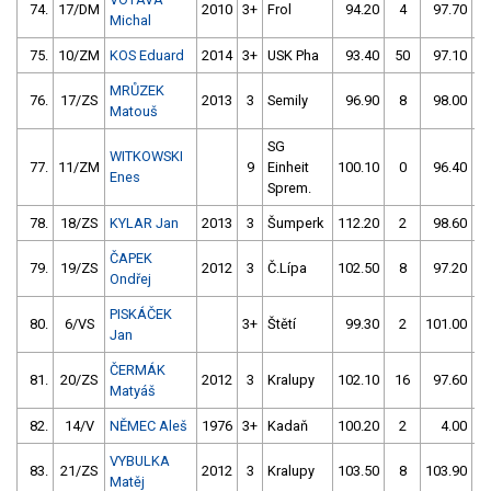
74.
17/DM
2010
3+
Frol
94.20
4
97.70
1
Michal
75.
10/ZM
KOS Eduard
2014
3+
USK Pha
93.40
50
97.10
MRŮZEK
76.
17/ZS
2013
3
Semily
96.90
8
98.00
Matouš
SG
WITKOWSKI
77.
11/ZM
9
Einheit
100.10
0
96.40
Enes
Sprem.
78.
18/ZS
KYLAR Jan
2013
3
Šumperk
112.20
2
98.60
ČAPEK
79.
19/ZS
2012
3
Č.Lípa
102.50
8
97.20
Ondřej
PISKÁČEK
80.
6/VS
3+
Štětí
99.30
2
101.00
Jan
ČERMÁK
81.
20/ZS
2012
3
Kralupy
102.10
16
97.60
Matyáš
82.
14/V
NĚMEC Aleš
1976
3+
Kadaň
100.20
2
4.00
9
VYBULKA
83.
21/ZS
2012
3
Kralupy
103.50
8
103.90
Matěj