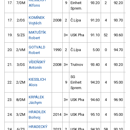
17.
7/DM
9
Einheit
93.20
2
92.20
4
Alfons
Sprem.
KOMÍNEK
17.
2/DS
2008
2
Č.Lípa
91.20
4
93.70
6
Vojtěch
MATUŠTÍK
19.
5/ZS
3+
USK Pha
91.10
52
90.60
6
Robert
GOTVALD
20.
2/VM
1990
2
Č.Lípa
5.00
0
94.70
2
Robert
VÍDEŇSKÝ
21.
3/DS
2008
3+
Trutnov
93.40
4
93.20
4
Antonín
SG
KIESSLICH
22.
2/ZM
9
Einheit
94.20
4
95.00
4
Alois
Sprem.
KRPÁLEK
23.
8/DM
3+
USK Pha
94.60
4
96.90
4
Jáchym
HRADILEK
24.
3/ZM
2014
3+
USK Pha
95.10
4
95.00
8
Bořivoj
HRADECKÝ
24.
6/ZS
2013
2
USK Pha
94.30
58
93.10
6