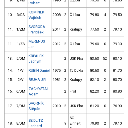
9.
1/VM
1990
2
Č.Lípa
79.30
0
78.80
Robert
KOMÍNEK
10.
3/DS
2008
2
Č.Lípa
79.80
4
79.50
Vojtěch
SVOBODA
11.
1/ZM
2014
2
Kralupy
77.60
2
79.10
František
MERENUS
11.
1/ZS
2012
2
Č.Lípa
79.60
0
79.30
Jan
KRPÁLEK
13.
5/DM
2
USK Pha
83.60
52
80.10
Jáchym
14.
1/V
RUBÍN Daniel
1975
2
TJ Dukla
80.60
0
81.70
15.
2/V
ŘEJHA Jiří
1981
2
Kralupy
82.10
2
80.70
ZACHYSTAL
16.
6/DM
2
Frol
82.20
2
80.80
Adam
DVORNÍK
17.
7/DM
2010
2
USK Pha
81.20
0
76.90
Štěpán
SG
SEIDLITZ
18.
8/DM
9
Einheit
79.90
2
79.10
Lenhard