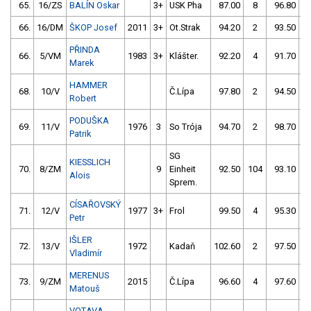
65.
16/ZS
BALÍN Oskar
3+
USK Pha
87.00
8
96.80
1
66.
16/DM
ŠKOP Josef
2011
3+
Ot.Strak
94.20
2
93.50
PŘINDA
66.
5/VM
1983
3+
Klášter.
92.20
4
91.70
Marek
HAMMER
68.
10/V
Č.Lípa
97.80
2
94.50
Robert
PODUŠKA
69.
11/V
1976
3
So Trója
94.70
2
98.70
Patrik
SG
KIESSLICH
70.
8/ZM
9
Einheit
92.50
104
93.10
Alois
Sprem.
CÍSAŘOVSKÝ
71.
12/V
1977
3+
Frol
99.50
4
95.30
Petr
IŠLER
72.
13/V
1972
Kadaň
102.60
2
97.50
Vladimír
MERENUS
73.
9/ZM
2015
Č.Lípa
96.60
4
97.60
Matouš
VOTAVA