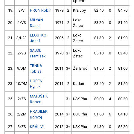
Sprem.
19.
3/V
HRON Robin
1979
2
Kralupy
82.40
0
84.70
MILYAN
Loko
20.
1/VS
1971
2
83.20
0
81.40
Daniel
Žatec
LEGUTKO
Loko
21.
3/U23
2006
2
81.30
2
81.90
Josef
Žatec
SAJDL
Loko
22.
2/VS
1970
3+
85.10
0
83.40
František
Žatec
TRNKA
23.
9/DM
2011
3+
Žel.Brod
81.50
2
81.60
Tobiáš
HOŘENÍ
23.
10/DM
2011
2
Kadaň
83.40
2
81.50
Hynek
MATUŠTÍK
25.
2/ZS
3+
USK Pha
80.00
4
80.20
Robert
HRADILEK
26.
2/ZM
2014
3+
USK Pha
81.60
6
84.10
Bořivoj
27.
3/ZS
KRÁL Vít
2012
3+
USK Pha
84.30
0
85.20
5