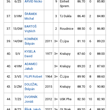
36.
6/ZS
ARVID Nicko
9
Einheit
86.70
0
85.80
Sprem.
ŠRÁMEK
37.
3/VM
3
TJ Dukla
86.40
2
84.80
Michal
BARTOŠ
37.
13/DM
2
Roudnice
88.50
0
86.80
Vojtěch
KOMÍNEK
39.
14/DM
2011
3+
Č.Lípa
81.10
6
89.20
Štěpán
KYSELA
40.
5/V
1977
3+
Kralupy
87.60
0
88.00
David
ADAMEC
40.
4/VM
3+
Kralupy
89.20
2
87.60
Jakub
42.
3/VS
FILIPI Robert
1964
3+
Č.Lípa
89.90
8
88.60
DOLEŽAL
43.
3/ZM
2015
Kralupy
88.70
0
90.80
Štěpán
DVORNÍK
44.
7/ZS
2012
3+
USK Pha
82.50
10
82.90
Jonáš
44.
8/ZS
ŘÍHA Jakub
2012
3+
Ot.Strak
89.20
4
88.90