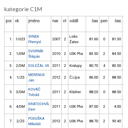
kategorie C1M
por.
vk
jméno
nar.
vt
oddíl
čas
pen
čas
pe
SYNEK
Loko
1.
1/U23
2007
2
81.60
0
81.30
2
Přemysl
Žatec
DVORNÍK
2.
1/DM
2010
2
USK Pha
83.50
2
84.50
0
Štěpán
3.
2/DM
DOLEŽAL Vít
2011
2
Kralupy
80.70
4
83.50
6
MERENUS
4.
1/ZS
2012
2
Č.Lípa
86.00
2
88.50
8
Jan
KOVÁČ
5.
3/DM
2011
2
Klášter.
88.20
0
88.50
2
Tobiáš
KRATOCHVÍL
6.
4/DM
2011
2
USK Pha
87.00
2
4.00
99
Devi
PODUŠKA
7.
2/ZS
2012
2
USK Pha
88.70
2
93.40
4
Mikuláš