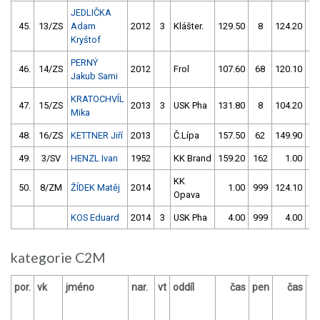
JEDLIČKA
45.
13/ZS
Adam
2012
3
Klášter.
129.50
8
124.20
4
Kryštof
PERNÝ
46.
14/ZS
2012
Frol
107.60
68
120.10
1
Jakub Sami
KRATOCHVÍL
47.
15/ZS
2013
3
USK Pha
131.80
8
104.20
5
Mika
48.
16/ZS
KETTNER Jiří
2013
Č.Lípa
157.50
62
149.90
6
49.
3/SV
HENZL Ivan
1952
KK Brand
159.20
162
1.00
99
KK
50.
8/ZM
ŽÍDEK Matěj
2014
1.00
999
124.10
30
Opava
KOS Eduard
2014
3
USK Pha
4.00
999
4.00
99
kategorie C2M
por.
vk
jméno
nar.
vt
oddíl
čas
pen
čas
p