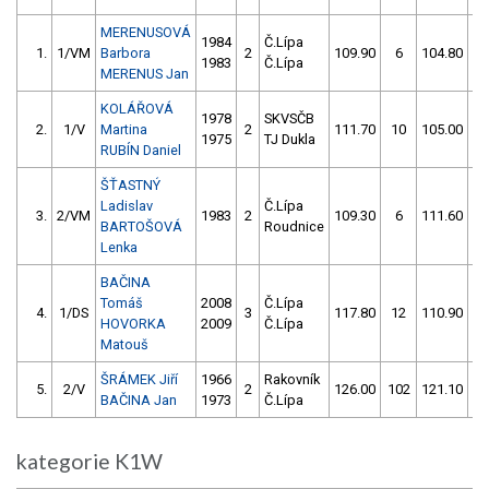
MERENUSOVÁ
1984
Č.Lípa
1.
1/VM
Barbora
2
109.90
6
104.80
1983
Č.Lípa
MERENUS Jan
KOLÁŘOVÁ
1978
SKVSČB
2.
1/V
Martina
2
111.70
10
105.00
1975
TJ Dukla
RUBÍN Daniel
ŠŤASTNÝ
Ladislav
Č.Lípa
3.
2/VM
1983
2
109.30
6
111.60
BARTOŠOVÁ
Roudnice
Lenka
BAČINA
Tomáš
2008
Č.Lípa
4.
1/DS
3
117.80
12
110.90
HOVORKA
2009
Č.Lípa
Matouš
ŠRÁMEK Jiří
1966
Rakovník
5.
2/V
2
126.00
102
121.10
BAČINA Jan
1973
Č.Lípa
kategorie K1W