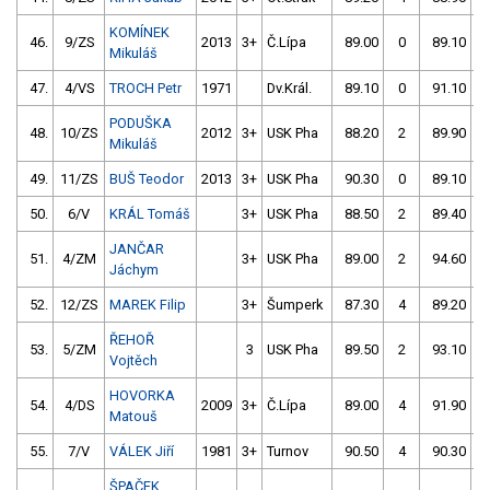
KOMÍNEK
46.
9/ZS
2013
3+
Č.Lípa
89.00
0
89.10
Mikuláš
47.
4/VS
TROCH Petr
1971
Dv.Král.
89.10
0
91.10
PODUŠKA
48.
10/ZS
2012
3+
USK Pha
88.20
2
89.90
Mikuláš
49.
11/ZS
BUŠ Teodor
2013
3+
USK Pha
90.30
0
89.10
50.
6/V
KRÁL Tomáš
3+
USK Pha
88.50
2
89.40
JANČAR
51.
4/ZM
3+
USK Pha
89.00
2
94.60
Jáchym
52.
12/ZS
MAREK Filip
3+
Šumperk
87.30
4
89.20
ŘEHOŘ
53.
5/ZM
3
USK Pha
89.50
2
93.10
Vojtěch
HOVORKA
54.
4/DS
2009
3+
Č.Lípa
89.00
4
91.90
Matouš
55.
7/V
VÁLEK Jiří
1981
3+
Turnov
90.50
4
90.30
ŠPAČEK