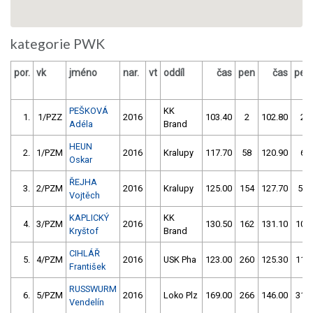
kategorie PWK
por.
vk
jméno
nar.
vt
oddíl
čas
pen
čas
pen
PEŠKOVÁ
KK
1.
1/PZZ
2016
103.40
2
102.80
2
Adéla
Brand
HEUN
2.
1/PZM
2016
Kralupy
117.70
58
120.90
6
Oskar
ŘEJHA
3.
2/PZM
2016
Kralupy
125.00
154
127.70
56
Vojtěch
KAPLICKÝ
KK
4.
3/PZM
2016
130.50
162
131.10
104
Kryštof
Brand
CIHLÁŘ
5.
4/PZM
2016
USK Pha
123.00
260
125.30
114
František
RUSSWURM
6.
5/PZM
2016
Loko Plz
169.00
266
146.00
316
Vendelín