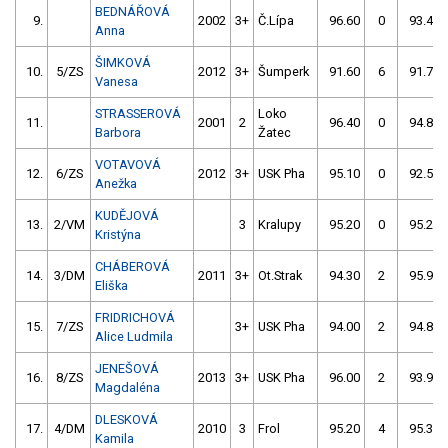
BEDNÁŘOVÁ
9.
2002
3+
Č.Lípa
96.60
0
93.40
Anna
ŠIMKOVÁ
10.
5/ZS
2012
3+
Šumperk
91.60
6
91.70
Vanesa
STRASSEROVÁ
Loko
11.
2001
2
96.40
0
94.80
Barbora
Žatec
VOTAVOVÁ
12.
6/ZS
2012
3+
USK Pha
95.10
0
92.50
Anežka
KUDĚJOVÁ
13.
2/VM
3
Kralupy
95.20
0
95.20
Kristýna
CHÁBEROVÁ
14.
3/DM
2011
3+
Ot.Strak
94.30
2
95.90
Eliška
FRIDRICHOVÁ
15.
7/ZS
3+
USK Pha
94.00
2
94.80
Alice Ludmila
JENEŠOVÁ
16.
8/ZS
2013
3+
USK Pha
96.00
2
93.90
Magdaléna
DLESKOVÁ
17.
4/DM
2010
3
Frol
95.20
4
95.30
Kamila