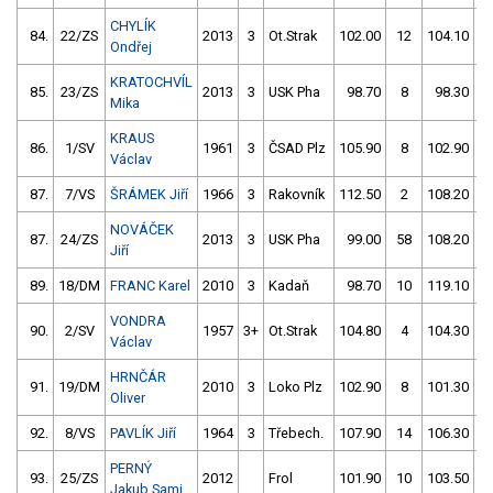
CHYLÍK
84.
22/ZS
2013
3
Ot.Strak
102.00
12
104.10
Ondřej
KRATOCHVÍL
85.
23/ZS
2013
3
USK Pha
98.70
8
98.30
Mika
KRAUS
86.
1/SV
1961
3
ČSAD Plz
105.90
8
102.90
Václav
87.
7/VS
ŠRÁMEK Jiří
1966
3
Rakovník
112.50
2
108.20
NOVÁČEK
87.
24/ZS
2013
3
USK Pha
99.00
58
108.20
Jiří
89.
18/DM
FRANC Karel
2010
3
Kadaň
98.70
10
119.10
VONDRA
90.
2/SV
1957
3+
Ot.Strak
104.80
4
104.30
Václav
HRNČÁR
91.
19/DM
2010
3
Loko Plz
102.90
8
101.30
Oliver
92.
8/VS
PAVLÍK Jiří
1964
3
Třebech.
107.90
14
106.30
PERNÝ
93.
25/ZS
2012
Frol
101.90
10
103.50
5
Jakub Sami