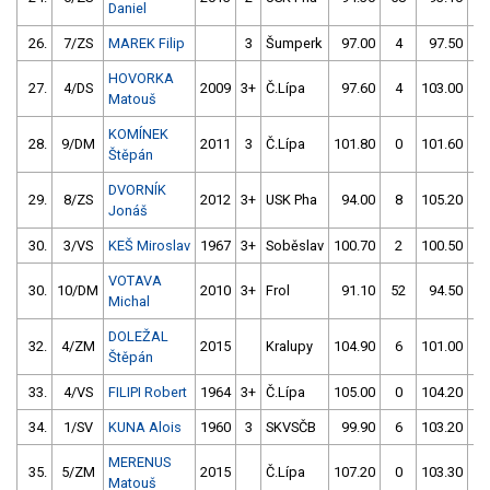
Daniel
26.
7/ZS
MAREK Filip
3
Šumperk
97.00
4
97.50
2
HOVORKA
27.
4/DS
2009
3+
Č.Lípa
97.60
4
103.00
2
Matouš
KOMÍNEK
28.
9/DM
2011
3
Č.Lípa
101.80
0
101.60
6
Štěpán
DVORNÍK
29.
8/ZS
2012
3+
USK Pha
94.00
8
105.20
1
Jonáš
30.
3/VS
KEŠ Miroslav
1967
3+
Soběslav
100.70
2
100.50
2
VOTAVA
30.
10/DM
2010
3+
Frol
91.10
52
94.50
8
Michal
DOLEŽAL
32.
4/ZM
2015
Kralupy
104.90
6
101.00
2
Štěpán
33.
4/VS
FILIPI Robert
1964
3+
Č.Lípa
105.00
0
104.20
6
34.
1/SV
KUNA Alois
1960
3
SKVSČB
99.90
6
103.20
2
MERENUS
35.
5/ZM
2015
Č.Lípa
107.20
0
103.30
2
Matouš