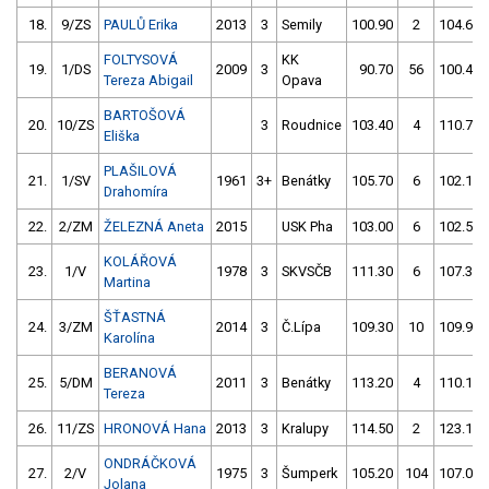
18.
9/ZS
PAULŮ Erika
2013
3
Semily
100.90
2
104.60
FOLTYSOVÁ
KK
19.
1/DS
2009
3
90.70
56
100.40
Tereza Abigail
Opava
BARTOŠOVÁ
20.
10/ZS
3
Roudnice
103.40
4
110.70
Eliška
PLAŠILOVÁ
21.
1/SV
1961
3+
Benátky
105.70
6
102.10
Drahomíra
22.
2/ZM
ŽELEZNÁ Aneta
2015
USK Pha
103.00
6
102.50
KOLÁŘOVÁ
23.
1/V
1978
3
SKVSČB
111.30
6
107.30
Martina
ŠŤASTNÁ
24.
3/ZM
2014
3
Č.Lípa
109.30
10
109.90
Karolína
BERANOVÁ
25.
5/DM
2011
3
Benátky
113.20
4
110.10
Tereza
26.
11/ZS
HRONOVÁ Hana
2013
3
Kralupy
114.50
2
123.10
ONDRÁČKOVÁ
27.
2/V
1975
3
Šumperk
105.20
104
107.00
Jolana