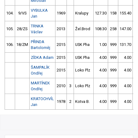
Miroslav
VYBULKA
104.
9/VS
1969
Kralupy
127.30
158
155.40
5
Jan
TRNKA
105.
28/ZS
2013
Žel.Brod
108.30
258
147.00
1
Václav
PŘINDA
106.
18/ZM
2015
USK Pha
1.00
999
131.70
2
Bartoloměj
ZÍDKA Adam
2015
USK Pha
4.00
999
4.00
9
ŠAMPALÍK
2015
Loko Plz
4.00
999
4.00
9
Ondřej
MARTÍNEK
2010
3
Loko Plz
4.00
999
4.00
9
Ondřej
KRATOCHVÍL
1978
2
Kotva B.
4.00
999
4.00
9
Jan
10/2026 Stružnická peřej + 1.Český pohár
veteránů