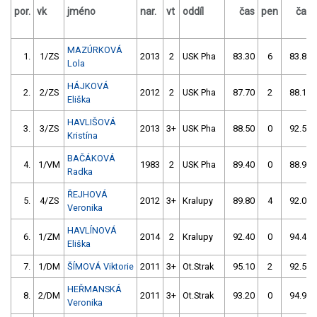
por.
vk
jméno
nar.
vt
oddíl
čas
pen
čas
MAZÚRKOVÁ
1.
1/ZS
2013
2
USK Pha
83.30
6
83.80
Lola
HÁJKOVÁ
2.
2/ZS
2012
2
USK Pha
87.70
2
88.10
Eliška
HAVLIŠOVÁ
3.
3/ZS
2013
3+
USK Pha
88.50
0
92.50
Kristína
BAČÁKOVÁ
4.
1/VM
1983
2
USK Pha
89.40
0
88.90
Radka
ŘEJHOVÁ
5.
4/ZS
2012
3+
Kralupy
89.80
4
92.00
Veronika
HAVLÍNOVÁ
6.
1/ZM
2014
2
Kralupy
92.40
0
94.40
Eliška
7.
1/DM
ŠÍMOVÁ Viktorie
2011
3+
Ot.Strak
95.10
2
92.50
HEŘMANSKÁ
8.
2/DM
2011
3+
Ot.Strak
93.20
0
94.90
Veronika