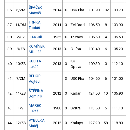
ŠPAČEK
36.
6/ZM
2014
3+
USK Pha
103.90
102
103.70
2
Matyáš
TRNKA
37.
11/DM
2011
3
Žel.Brod
106.50
8
103.90
4
Tobiáš
38.
2/SV
HÁK Jiří
1952
3+
Trutnov
106.60
4
106.50
2
KOMÍNEK
39.
9/ZS
2013
3+
Č.Lípa
103.40
6
105.20
4
Mikuláš
KUBITA
KK
40.
10/ZS
2013
3
109.30
0
112.10
0
Lukáš
Opava
ŘEHOŘ
41.
7/ZM
3
USK Pha
104.60
6
101.00
5
Vojtěch
ŠTĚPINA
42.
11/ZS
2012
3
Kadaň
124.50
10
106.90
8
Dominik
MAREK
43.
1/V
1980
3
Dv.Král.
113.50
6
111.10
4
Lukáš
VYBULKA
44.
12/ZS
2012
3
Kralupy
127.20
58
118.80
0
Matěj