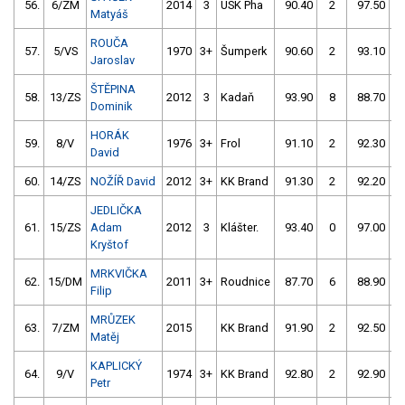
56.
6/ZM
2014
3
USK Pha
90.40
2
97.50
Matyáš
ROUČA
57.
5/VS
1970
3+
Šumperk
90.60
2
93.10
Jaroslav
ŠTĚPINA
58.
13/ZS
2012
3
Kadaň
93.90
8
88.70
Dominik
HORÁK
59.
8/V
1976
3+
Frol
91.10
2
92.30
David
60.
14/ZS
NOŽÍŘ David
2012
3+
KK Brand
91.30
2
92.20
JEDLIČKA
61.
15/ZS
Adam
2012
3
Klášter.
93.40
0
97.00
Kryštof
MRKVIČKA
62.
15/DM
2011
3+
Roudnice
87.70
6
88.90
Filip
MRŮZEK
63.
7/ZM
2015
KK Brand
91.90
2
92.50
Matěj
KAPLICKÝ
64.
9/V
1974
3+
KK Brand
92.80
2
92.90
Petr