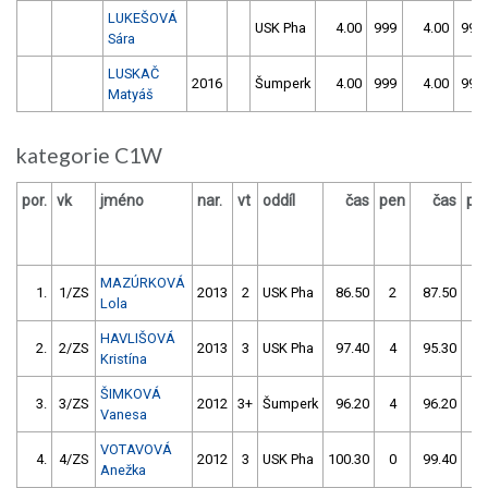
LUKEŠOVÁ
USK Pha
4.00
999
4.00
999
Sára
LUSKAČ
2016
Šumperk
4.00
999
4.00
999
Matyáš
kategorie C1W
por.
vk
jméno
nar.
vt
oddíl
čas
pen
čas
pe
MAZÚRKOVÁ
1.
1/ZS
2013
2
USK Pha
86.50
2
87.50
0
Lola
HAVLIŠOVÁ
2.
2/ZS
2013
3
USK Pha
97.40
4
95.30
0
Kristína
ŠIMKOVÁ
3.
3/ZS
2012
3+
Šumperk
96.20
4
96.20
6
Vanesa
VOTAVOVÁ
4.
4/ZS
2012
3
USK Pha
100.30
0
99.40
2
Anežka