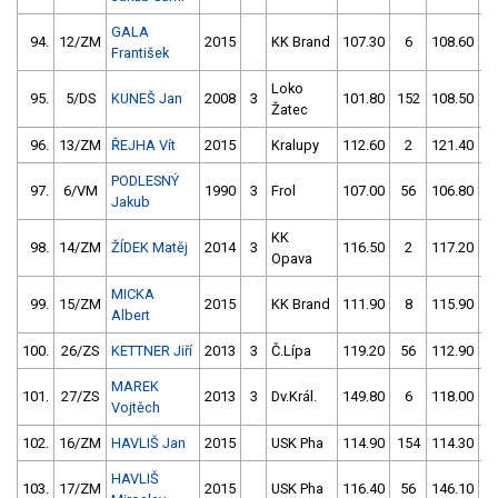
GALA
94.
12/ZM
2015
KK Brand
107.30
6
108.60
1
František
Loko
95.
5/DS
KUNEŠ Jan
2008
3
101.80
152
108.50
Žatec
96.
13/ZM
ŘEJHA Vít
2015
Kralupy
112.60
2
121.40
5
PODLESNÝ
97.
6/VM
1990
3
Frol
107.00
56
106.80
1
Jakub
KK
98.
14/ZM
ŽÍDEK Matěj
2014
3
116.50
2
117.20
5
Opava
MICKA
99.
15/ZM
2015
KK Brand
111.90
8
115.90
Albert
100.
26/ZS
KETTNER Jiří
2013
3
Č.Lípa
119.20
56
112.90
1
MAREK
101.
27/ZS
2013
3
Dv.Král.
149.80
6
118.00
5
Vojtěch
102.
16/ZM
HAVLIŠ Jan
2015
USK Pha
114.90
154
114.30
5
HAVLIŠ
103.
17/ZM
2015
USK Pha
116.40
56
146.10
6