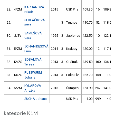
KARBANOVÁ
28.
4/ZM
2015
USK Pha
109.30
16
109.80
Nikola
SEDLÁČKOVÁ
29.
3
Trutnov
110.70
52
118.50
Iveta
SAMEŠOVÁ
30.
2/SV
1955
3
Jablonec
122.50
10
122.10
Věra
JOHANIDESOVÁ
31.
5/ZM
2014
3
Kralupy
120.00
12
117.10
Ema
ZOBALOVÁ
32.
12/ZS
2013
3
Ot.Strak
139.50
160
136.10
Tereza
RUSSWURM
33.
13/ZS
2013
3
Loko Plz
125.70
158
1.00
Johana
KYLAROVÁ
34.
6/ZM
2015
Šumperk
163.90
252
141.00
Anežka
SUCHÁ Johana
USK Pha
4.00
999
4.00
kategorie K1M