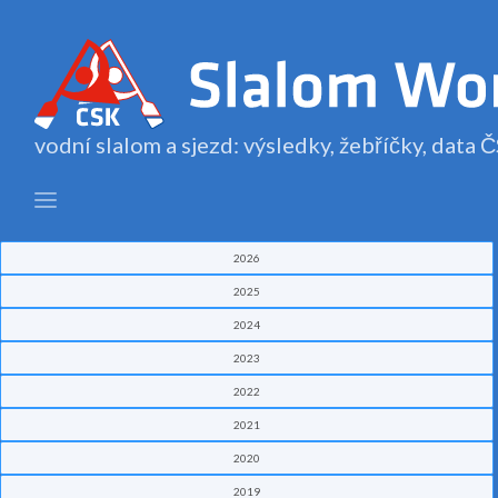
vodní slalom a sjezd: výsledky, žebříčky, data
2026
2025
2024
2023
2022
2021
2020
2019