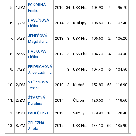
POKORNÁ
5.
1/DM
2010
3+
USK Pha
103.90
4
96.70
4
Emílie
HAVLÍNOVÁ
6.
1/ZM
2014
3
Kralupy
106.60
12
107.40
0
Eliška
JENEŠOVÁ
7.
5/ZS
2013
3
USK Pha
105.50
2
106.20
2
Magdaléna
HÁJKOVÁ
8.
6/ZS
2012
3
USK Pha
104.20
4
103.30
52
Eliška
FRIDRICHOVÁ
9.
7/ZS
3
USK Pha
104.40
6
104.50
56
Alice Ludmila
ŠTĚPINOVÁ
10.
2/DM
2010
3
Kadaň
152.80
58
116.90
0
Tereza
ŠŤASTNÁ
11.
2/ZM
2014
Č.Lípa
120.60
4
118.60
8
Karolína
12.
8/ZS
PAULŮ Erika
2013
Semily
139.90
10
120.40
14
ŽELEZNÁ
13.
3/ZM
2015
USK Pha
134.10
60
135.90
8
Aneta