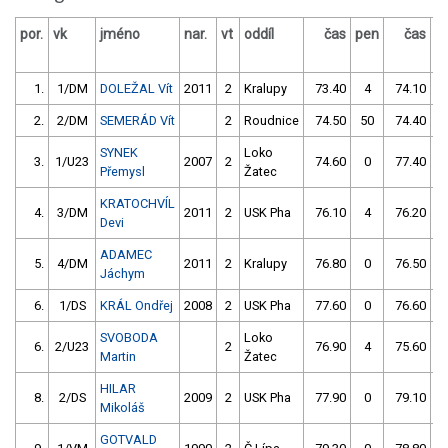
por.
vk
jméno
nar.
vt
oddíl
čas
pen
čas
p
1.
1/DM
DOLEŽAL Vít
2011
2
Kralupy
73.40
4
74.10
2.
2/DM
SEMERÁD Vít
2
Roudnice
74.50
50
74.40
SYNEK
Loko
3.
1/U23
2007
2
74.60
0
77.40
Přemysl
Žatec
KRATOCHVÍL
4.
3/DM
2011
2
USK Pha
76.10
4
76.20
Devi
ADAMEC
5.
4/DM
2011
2
Kralupy
76.80
0
76.50
Jáchym
6.
1/DS
KRÁL Ondřej
2008
2
USK Pha
77.60
0
76.60
SVOBODA
Loko
6.
2/U23
2
76.90
4
75.60
Martin
Žatec
HILAR
8.
2/DS
2009
2
USK Pha
77.90
0
79.10
Mikoláš
GOTVALD