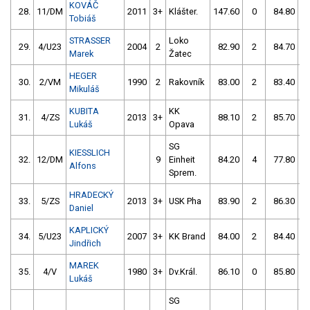
KOVÁČ
28.
11/DM
2011
3+
Klášter.
147.60
0
84.80
Tobiáš
STRASSER
Loko
29.
4/U23
2004
2
82.90
2
84.70
Marek
Žatec
HEGER
30.
2/VM
1990
2
Rakovník
83.00
2
83.40
Mikuláš
KUBITA
KK
31.
4/ZS
2013
3+
88.10
2
85.70
Lukáš
Opava
SG
KIESSLICH
32.
12/DM
9
Einheit
84.20
4
77.80
Alfons
Sprem.
HRADECKÝ
33.
5/ZS
2013
3+
USK Pha
83.90
2
86.30
Daniel
KAPLICKÝ
34.
5/U23
2007
3+
KK Brand
84.00
2
84.40
Jindřich
MAREK
35.
4/V
1980
3+
Dv.Král.
86.10
0
85.80
Lukáš
SG