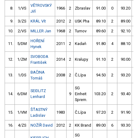
VĚTROVSKÝ
8.
1/VS
1966
2
Zbraslav
91.00
0
93.20
0
Jiří
9.
3/ZS
KRÁL Vít
2012
2
USK Pha
89.10
2
89.00
4
10.
2/VS
MILLER Jan
1968
2
Turnov
89.60
2
92.10
2
HOŘENÍ
11.
5/DM
2011
2
Kadaň
91.80
4
88.10
4
Hynek
SVOBODA
12.
1/ZM
2014
2
Kralupy
91.10
2
90.00
4
František
BAČINA
13.
1/DS
2008
2
Č.Lípa
94.50
2
93.20
0
Tomáš
SG
SEIDLITZ
14.
6/DM
9
Einheit
103.20
2
93.40
0
Lenhard
Sprem.
ŠŤASTNÝ
15.
1/VM
1983
Č.Lípa
97.20
2
91.90
2
Ladislav
16.
4/ZS
NOŽÍŘ David
2012
2
KK Brand
89.00
6
93.30
2
SG
KIESSLICH