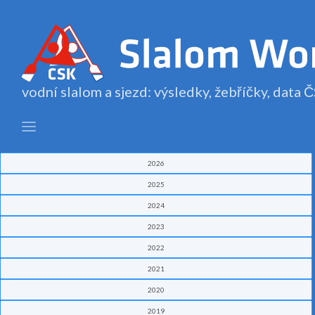
vodní slalom a sjezd: výsledky, žebříčky, data
2026
2025
2024
2023
2022
2021
2020
2019