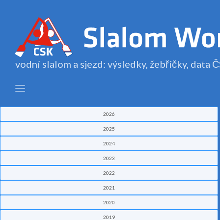
vodní slalom a sjezd: výsledky, žebříčky, data
2026
2025
2024
2023
2022
2021
2020
2019