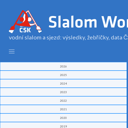
vodní slalom a sjezd: výsledky, žebříčky, data
2026
2025
2024
2023
2022
2021
2020
2019