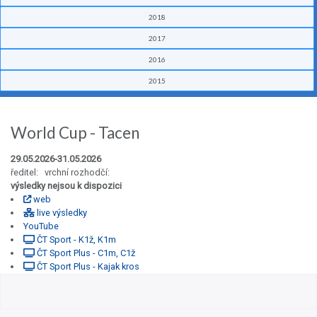
2018
2017
2016
2015
World Cup - Tacen
29.05.2026-31.05.2026
ředitel: vrchní rozhodčí:
výsledky nejsou k dispozici
web
live výsledky
YouTube
ČT Sport - K1ž, K1m
ČT Sport Plus - C1m, C1ž
ČT Sport Plus - Kajak kros