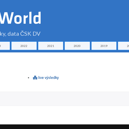
čky, data ČSK DV
3
2022
2021
2020
2019
2
live výsledky