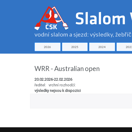
vodní slalom a sjezd: výsledky, žebří
2026
2025
2024
202
WRR - Australian open
20.02.2026-22.02.2026
ředitel: vrchní rozhodčí:
výsledky nejsou k dispozici