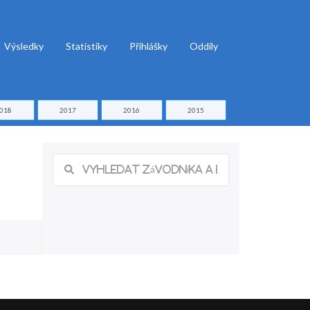
Výsledky
Statistiky
Přihlášky
Oddíly
018
2017
2016
2015