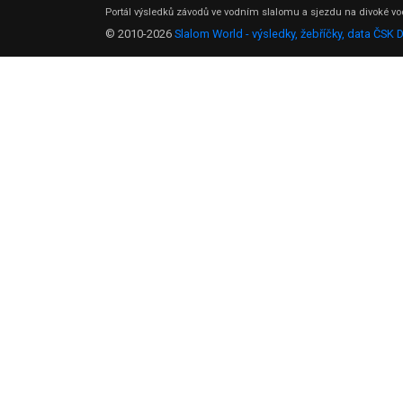
Portál výsledků závodů ve vodním slalomu a sjezdu na divoké vod
© 2010-2026
Slalom World - výsledky, žebříčky, data ČSK 