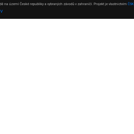
ě na území České republiky a vybraných závodů v zahraničí. Projekt je vlastnictvím
ČSK
DV