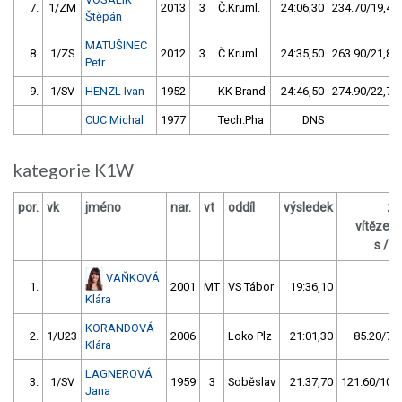
7.
1/ZM
2013
3
Č.Kruml.
24:06,30
234.70/19,4
Štěpán
MATUŠINEC
8.
1/ZS
2012
3
Č.Kruml.
24:35,50
263.90/21,8
Petr
9.
1/SV
HENZL Ivan
1952
KK Brand
24:46,50
274.90/22,7
CUC Michal
1977
Tech.Pha
DNS
kategorie K1W
por.
vk
jméno
nar.
vt
oddíl
výsledek
za
vítězem
s / %
VAŇKOVÁ
1.
2001
MT
VS Tábor
19:36,10
Klára
KORANDOVÁ
2.
1/U23
2006
Loko Plz
21:01,30
85.20/7,2
Klára
LAGNEROVÁ
3.
1/SV
1959
3
Soběslav
21:37,70
121.60/10,3
Jana