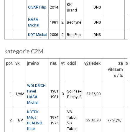
KK
CÍSAŘ Filip
2014
DNS
Brand
HÁŠA
1981
2
Bechyně
DNS
Michal
KOT Michal
2006
2
Boh.Pha
DNS
kategorie C2M
por.
vk
jméno
nar.
vt
oddíl
výsledek
za
bo
vítězem
O
s / %
WOLDŘICH
Pavel
1981
So Písek
1.
1/VM
3
21:26,00
HÁŠA
1981
Bechyně
Michal
KOTEK
VS
Miloš
1974
Tábor
2.
1/V
22:43,90
77.90/6,1
BLAHNÍK
1975
VS
Karel
Tábor