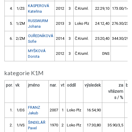
KASPEROVÁ
4.
1/ZS
2012
3
Č.Kruml.
22:29,10
173.00/14,7
Kateřina
RUSSWURM
5.
1/ZM
2013
3
Loko Plz
24:12,40
276.30/23,5
Johana
OUŘEDNÍKOVÁ
6.
2/ZM
2014
3
Č.Kruml.
25:20,40
344.30/29,3
Sofie
MYŠKOVÁ
2012
3
Č.Kruml.
DNS
Dorota
kategorie K1M
por.
vk
jméno
nar.
vt
oddíl
výsledek
za
bo
vítězem
s / %
FRANZ
1.
1/DS
2007
1
Loko Plz
16:54,90
Jakub
ŠINDELÁŘ
2.
1/VS
1970
2
Loko Plz
17:30,80
35.90/3,5
Pavel