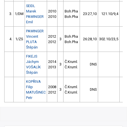
SEIDL
Marek
2010
Boh.Pha
3.
1/DM
23:27,10
121.10/9,4
PAWINGER
2010
Boh.Pha
Emil
PAWINGER
Vincent
2012
Boh.Pha
4.
1/ZS
3
26:28,10
302.10/23,5
PLUTA
2012
Boh.Pha
Štěpán
FIKEJS
Jáchym
2014
Č.Kruml.
3
DNS
VOŠALÍK
2013
Č.Kruml.
Štěpán
KOPŘIVA
Filip
2008
Č.Kruml.
3
DNS
MATUŠINEC
2012
Č.Kruml.
Petr