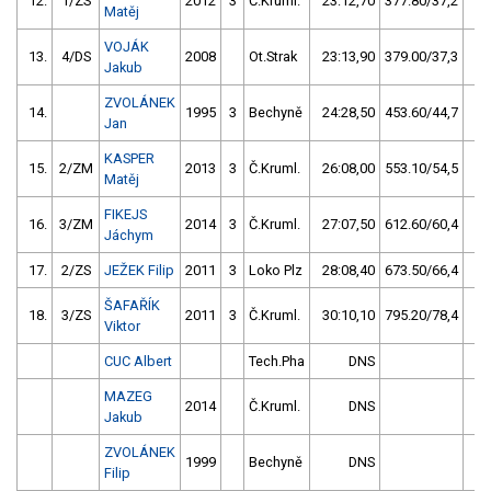
12.
1/ZS
2012
3
Č.Kruml.
23:12,70
377.80/37,2
Matěj
VOJÁK
13.
4/DS
2008
Ot.Strak
23:13,90
379.00/37,3
Jakub
ZVOLÁNEK
14.
1995
3
Bechyně
24:28,50
453.60/44,7
Jan
KASPER
15.
2/ZM
2013
3
Č.Kruml.
26:08,00
553.10/54,5
Matěj
FIKEJS
16.
3/ZM
2014
3
Č.Kruml.
27:07,50
612.60/60,4
Jáchym
17.
2/ZS
JEŽEK Filip
2011
3
Loko Plz
28:08,40
673.50/66,4
ŠAFAŘÍK
18.
3/ZS
2011
3
Č.Kruml.
30:10,10
795.20/78,4
Viktor
CUC Albert
Tech.Pha
DNS
MAZEG
2014
Č.Kruml.
DNS
Jakub
ZVOLÁNEK
1999
Bechyně
DNS
Filip