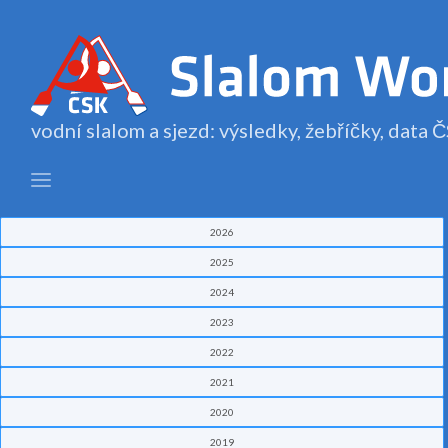
vodní slalom a sjezd: výsledky, žebříčky, data
2026
2025
2024
2023
2022
2021
2020
2019