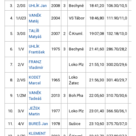
3.
2/DS
UHLÍK Jan
2008
3
Bechyně
18:41,20
106.30/10,5
VANĚK
4.
1/U23
2004
VS Tábor
18:46,80
111.90/11,0
Matěj
TALÍŘ
5.
3/DS
2007
2
Č.Kruml.
19:07,08
132.18/13,0
Matyáš
UHLÍK
6.
1/V
1975
3
Bechyně
21:41,60
286.70/28,2
František
FRANZ
7.
2/V
Loko Plz
21:55,10
300.20/29,6
Vladimír
KODET
Loko
8.
2/VS
1965
21:56,30
301.40/29,7
Marcel
Žatec
VANĚK
9.
1/ZM
2013
3
Boh.Pha
22:05,60
310.70/30,6
Tadeáš
JEŽEK
10.
3/V
1977
Loko Plz
23:01,40
366.50/36,1
Martin
11.
4/V
BUREŠ Jan
1978
Sušice
23:10,60
375.70/37,0
KLEMENT