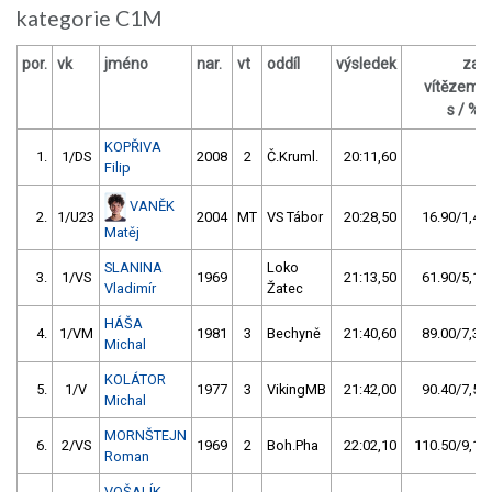
kategorie C1M
por.
vk
jméno
nar.
vt
oddíl
výsledek
za
vítězem
s / %
KOPŘIVA
1.
1/DS
2008
2
Č.Kruml.
20:11,60
Filip
VANĚK
2.
1/U23
2004
MT
VS Tábor
20:28,50
16.90/1,4
Matěj
SLANINA
Loko
3.
1/VS
1969
21:13,50
61.90/5,1
Vladimír
Žatec
HÁŠA
4.
1/VM
1981
3
Bechyně
21:40,60
89.00/7,3
Michal
KOLÁTOR
5.
1/V
1977
3
VikingMB
21:42,00
90.40/7,5
Michal
MORNŠTEJN
6.
2/VS
1969
2
Boh.Pha
22:02,10
110.50/9,1
Roman
VOŠALÍK