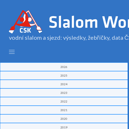
vodní slalom a sjezd: výsledky, žebříčky, data
2026
2025
2024
2023
2022
2021
2020
2019