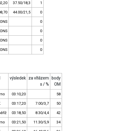
02,20
37.50/18,3
1
08,70
44.00/21,5
0
DNS
0
DNS
0
DNS
0
DNS
0
l
výsledek
za vítězem
body
s / %
OM
rno
03:10,20
58
K
03:17,20
7.00/3,7
50
ěříž
03:18,50
8.30/4,4
42
rno
03:21,50
11.30/5,9
34