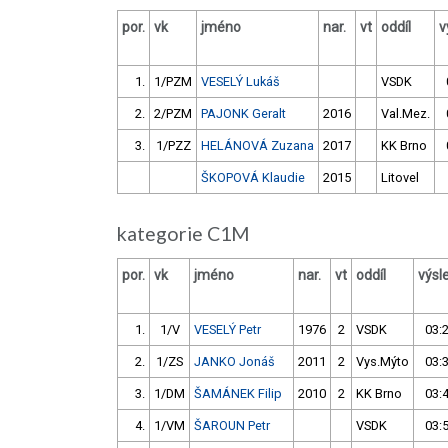
por.
vk
jméno
nar.
vt
oddíl
v
1.
1/PZM
VESELÝ Lukáš
VSDK
2.
2/PZM
PAJONK Geralt
2016
Val.Mez.
3.
1/PZZ
HELÁNOVÁ Zuzana
2017
KK Brno
ŠKOPOVÁ Klaudie
2015
Litovel
kategorie C1M
por.
vk
jméno
nar.
vt
oddíl
výsl
1.
1/V
VESELÝ Petr
1976
2
VSDK
03:
2.
1/ZS
JANKO Jonáš
2011
2
Vys.Mýto
03:
3.
1/DM
ŠAMÁNEK Filip
2010
2
KK Brno
03:
4.
1/VM
ŠAROUN Petr
VSDK
03: