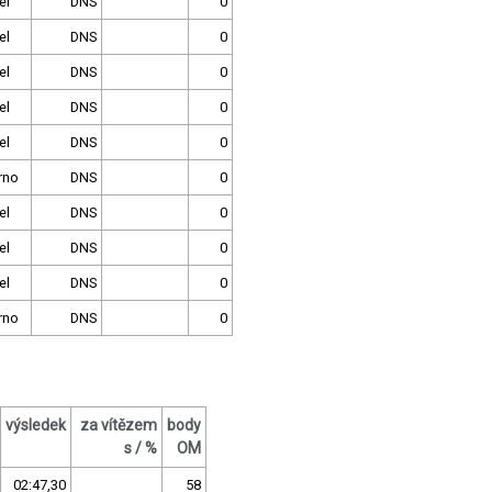
el
DNS
0
el
DNS
0
el
DNS
0
el
DNS
0
el
DNS
0
rno
DNS
0
el
DNS
0
el
DNS
0
el
DNS
0
rno
DNS
0
výsledek
za vítězem
body
s / %
OM
02:47,30
58