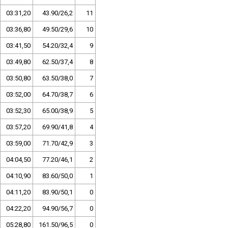
03:31,20
43.90/26,2
11
03:36,80
49.50/29,6
10
03:41,50
54.20/32,4
9
03:49,80
62.50/37,4
8
03:50,80
63.50/38,0
7
03:52,00
64.70/38,7
6
03:52,30
65.00/38,9
5
03:57,20
69.90/41,8
4
03:59,00
71.70/42,9
3
04:04,50
77.20/46,1
2
04:10,90
83.60/50,0
1
04:11,20
83.90/50,1
0
04:22,20
94.90/56,7
0
05:28,80
161.50/96,5
0