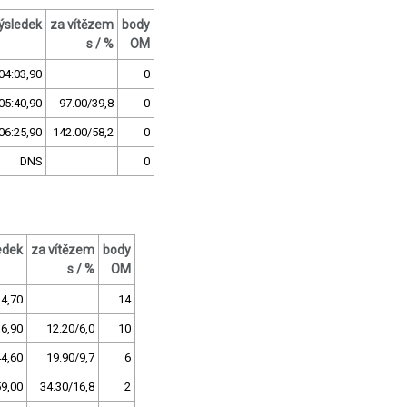
ýsledek
za vítězem
body
s / %
OM
04:03,90
0
05:40,90
97.00/39,8
0
06:25,90
142.00/58,2
0
DNS
0
edek
za vítězem
body
s / %
OM
24,70
14
36,90
12.20/6,0
10
44,60
19.90/9,7
6
59,00
34.30/16,8
2