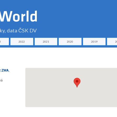
čky, data ČSK DV
3
2022
2021
2020
2019
2
st ZWA.
vá