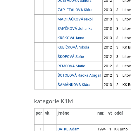
DOSTÁLOVÁ Sandra
2012
Litov
ZAPLETALOVÁ Klára
2013
3
Litov
MACHÁČKOVÁ Nikol
2013
3
Litov
SMYČKOVÁ Johanka
2013
3
Litov
KRŠKOVÁ Anna
2013
3
Litov
KUBÍČKOVÁ Nikola
2012
3
KK B
ŠKOPOVÁ Sofie
2012
3
Litov
REMSOVÁ Marie
2012
3
Litov
ŠOTOLOVÁ Radka Abigail
2012
3
Litov
ŠAMÁNKOVÁ Klára
2013
2
KK B
kategorie K1M
por.
vk
jméno
nar.
vt
oddíl
1.
SATKE Adam
1994
1
KK Brno