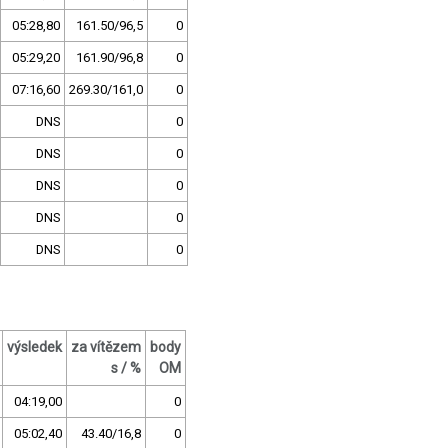
05:28,80
161.50/96,5
0
05:29,20
161.90/96,8
0
07:16,60
269.30/161,0
0
DNS
0
DNS
0
DNS
0
DNS
0
DNS
0
výsledek
za vítězem
body
s / %
OM
04:19,00
0
05:02,40
43.40/16,8
0