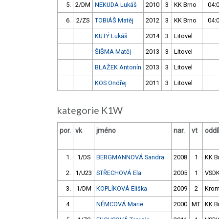
5.
2/DM
NEKUDA Lukáš
2010
3
KK Brno
04:
6.
2/ZS
TOBIÁŠ Matěj
2012
3
KK Brno
04:
KUTÝ Lukáš
2014
3
Litovel
ŠIŠMA Matěj
2013
3
Litovel
BLAŽEK Antonín
2013
3
Litovel
KOS Ondřej
2011
3
Litovel
kategorie K1W
por.
vk
jméno
nar.
vt
oddí
1.
1/DS
BERGMANNOVÁ Sandra
2008
1
KK B
2.
1/U23
STŘECHOVÁ Ela
2005
1
VSD
3.
1/DM
KOPLÍKOVÁ Eliška
2009
2
Krom
4.
NĚMCOVÁ Marie
2000
MT
KK B