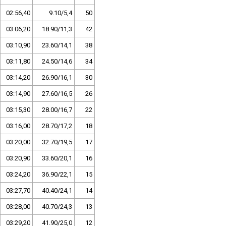
02:56,40
9.10/5,4
50
03:06,20
18.90/11,3
42
03:10,90
23.60/14,1
38
03:11,80
24.50/14,6
34
03:14,20
26.90/16,1
30
03:14,90
27.60/16,5
26
03:15,30
28.00/16,7
22
03:16,00
28.70/17,2
18
03:20,00
32.70/19,5
17
03:20,90
33.60/20,1
16
03:24,20
36.90/22,1
15
03:27,70
40.40/24,1
14
03:28,00
40.70/24,3
13
03:29,20
41.90/25,0
12