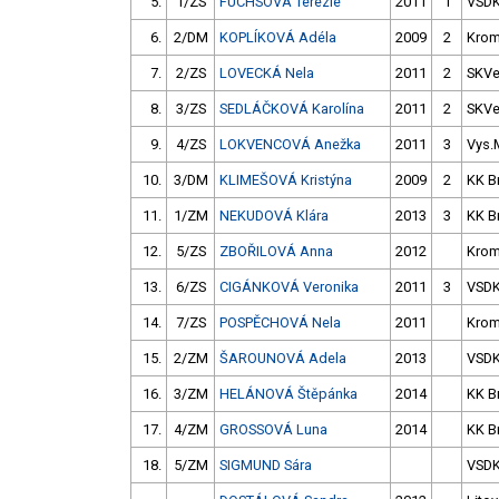
5.
1/ZS
FUCHSOVÁ Terezie
2011
1
VSD
6.
2/DM
KOPLÍKOVÁ Adéla
2009
2
Krom
7.
2/ZS
LOVECKÁ Nela
2011
2
SKVe
8.
3/ZS
SEDLÁČKOVÁ Karolína
2011
2
SKVe
9.
4/ZS
LOKVENCOVÁ Anežka
2011
3
Vys.
10.
3/DM
KLIMEŠOVÁ Kristýna
2009
2
KK B
11.
1/ZM
NEKUDOVÁ Klára
2013
3
KK B
12.
5/ZS
ZBOŘILOVÁ Anna
2012
Krom
13.
6/ZS
CIGÁNKOVÁ Veronika
2011
3
VSD
14.
7/ZS
POSPĚCHOVÁ Nela
2011
Krom
15.
2/ZM
ŠAROUNOVÁ Adela
2013
VSD
16.
3/ZM
HELÁNOVÁ Štěpánka
2014
KK B
17.
4/ZM
GROSSOVÁ Luna
2014
KK B
18.
5/ZM
SIGMUND Sára
VSD