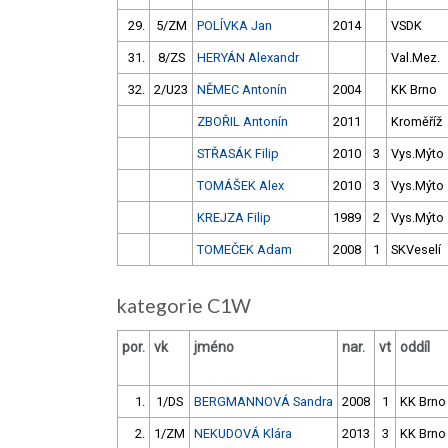
29.
5/ZM
POLÍVKA Jan
2014
VSDK
31.
8/ZS
HERYÁN Alexandr
Val.Mez.
32.
2/U23
NĚMEC Antonín
2004
KK Brno
ZBOŘIL Antonín
2011
Kroměříž
STŘASÁK Filip
2010
3
Vys.Mýto
TOMÁŠEK Alex
2010
3
Vys.Mýto
KREJZA Filip
1989
2
Vys.Mýto
TOMEČEK Adam
2008
1
SKVeselí
kategorie C1W
por.
vk
jméno
nar.
vt
oddíl
1.
1/DS
BERGMANNOVÁ Sandra
2008
1
KK Brno
2.
1/ZM
NEKUDOVÁ Klára
2013
3
KK Brno