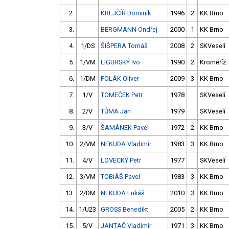
2.
KREJČÍŘ Dominik
1996
2
KK Brno
3.
BERGMANN Ondřej
2000
1
KK Brno
4.
1/DS
ŠIŠPERA Tomáš
2008
2
SKVeselí
5.
1/VM
LIGURSKÝ Ivo
1990
2
Kroměříž
6.
1/DM
POLÁK Oliver
2009
3
KK Brno
7.
1/V
TOMEČEK Petr
1978
SKVeselí
8.
2/V
TŮMA Jan
1979
SKVeselí
9.
3/V
ŠAMÁNEK Pavel
1972
2
KK Brno
10.
2/VM
NEKUDA Vladimír
1983
3
KK Brno
11.
4/V
LOVECKÝ Petr
1977
SKVeselí
12.
3/VM
TOBIÁŠ Pavel
1983
3
KK Brno
13.
2/DM
NEKUDA Lukáš
2010
3
KK Brno
14.
1/U23
GROSS Benedikt
2005
2
KK Brno
15.
5/V
JANTAČ Vladimír
1971
3
KK Brno