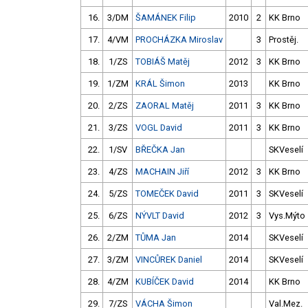
16.
3/DM
ŠAMÁNEK Filip
2010
2
KK Brno
17.
4/VM
PROCHÁZKA Miroslav
3
Prostěj.
18.
1/ZS
TOBIÁŠ Matěj
2012
3
KK Brno
19.
1/ZM
KRÁL Šimon
2013
KK Brno
20.
2/ZS
ZAORAL Matěj
2011
3
KK Brno
21.
3/ZS
VOGL David
2011
3
KK Brno
22.
1/SV
BŘEČKA Jan
SKVeselí
23.
4/ZS
MACHAIN Jiří
2012
3
KK Brno
24.
5/ZS
TOMEČEK David
2011
3
SKVeselí
25.
6/ZS
NÝVLT David
2012
3
Vys.Mýto
26.
2/ZM
TŮMA Jan
2014
SKVeselí
27.
3/ZM
VINCŮREK Daniel
2014
SKVeselí
28.
4/ZM
KUBÍČEK David
2014
KK Brno
29.
7/ZS
VÁCHA Šimon
Val.Mez.