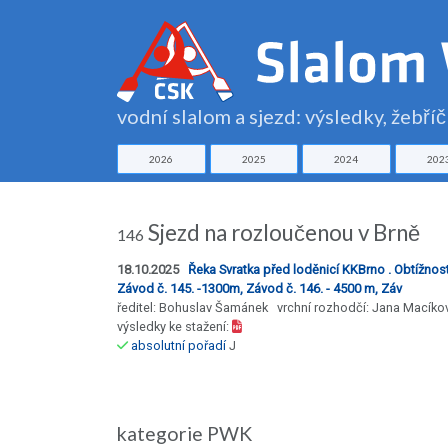
vodní slalom a sjezd: výsledky, žebří
2026
2025
2024
202
Sjezd na rozloučenou v Brně
146
18.10.2025
Řeka Svratka před loděnicí KKBrno . Obtížno
Závod č. 145. -1300m, Závod č. 146. - 4500 m, Záv
ředitel: Bohuslav Šamánek vrchní rozhodčí: Jana Macíko
výsledky ke stažení:
absolutní pořadí
J
kategorie PWK