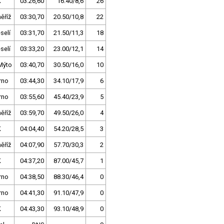
K
03:26,60
16.40/8,6
26
ěříž
03:30,70
20.50/10,8
22
selí
03:31,70
21.50/11,3
18
selí
03:33,20
23.00/12,1
14
Mýto
03:40,70
30.50/16,0
10
rno
03:44,30
34.10/17,9
6
rno
03:55,60
45.40/23,9
5
ěříž
03:59,70
49.50/26,0
4
K
04:04,40
54.20/28,5
3
ěříž
04:07,90
57.70/30,3
2
K
04:37,20
87.00/45,7
1
rno
04:38,50
88.30/46,4
0
rno
04:41,30
91.10/47,9
0
K
04:43,30
93.10/48,9
0