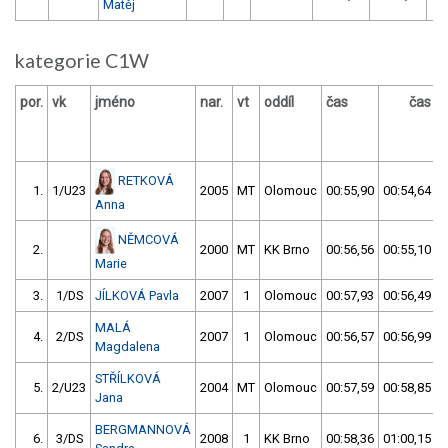
Matěj
kategorie C1W
por.
vk
jméno
nar.
vt
oddíl
čas
čas
v
RETKOVÁ
1.
1/U23
2005
MT
Olomouc
00:55,90
00:54,64
Anna
NĚMCOVÁ
2.
2000
MT
KK Brno
00:56,56
00:55,10
Marie
3.
1/DS
JÍLKOVÁ Pavla
2007
1
Olomouc
00:57,93
00:56,49
MALÁ
4.
2/DS
2007
1
Olomouc
00:56,57
00:56,99
Magdalena
STŘÍLKOVÁ
5.
2/U23
2004
MT
Olomouc
00:57,59
00:58,85
Jana
BERGMANNOVÁ
6.
3/DS
2008
1
KK Brno
00:58,36
01:00,15