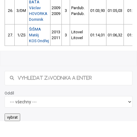
BAŤA
Václav
2009
Pardub.
26.
3/DM
3
01:03,93
01:05,03
01:03
HOVORKA
2009
Pardub.
Dominik
ŠIŠMA
2013
Litovel
27.
1/ZS
Matěj
3
01:14,01
01:06,32
01:06
2011
Litovel
KOS Ondřej
Oddíl