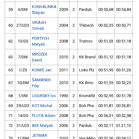
KONVALINKA
59.
6/DM
2009
2
Pardub.
00:50,68
00:54,84
0
Štěpán
VIRÁGH
60.
27/U23
2004
2
Třebech.
00:52,35
00:50,71
0
Tomáš
PORTYCH
62.
13/DS
2008
2
Trutnov
00:51,03
00:51,18
0
Matyáš
MRŮZEK
63.
7/DM
2010
2
KK Brand
00:51,12
00:51,18
0
David
65.
1/ZS
KOMIŠ Jan
2011
2
Loko Plz
00:51,95
00:51,26
0
ŠAMÁNEK
67.
10/DM
2010
2
KK Brno
00:51,55
00:53,23
0
Filip
68.
1/VM
LIGURSKÝ Ivo
1990
2
Kroměříž
00:52,95
00:51,78
0
69.
29/U23
KOT Michal
2006
2
Boh.Pha
00:51,81
00:53,81
0
71.
14/DS
PLUTA Adam
2008
2
Boh.Pha
00:56,31
00:52,08
0
72.
31/U23
BEK Matyáš
2006
2
Pardub.
00:52,11
01:21,13
0
JETMAR
73.
11/DM
2010
2
Vys.Mýto
00:52,56
00:54,11
0