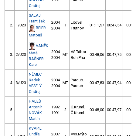
Ondřej
SALAJ
František
2004
Litovel
2.
1/U23
1
01:11,57
00:47,54
00:47
BEIER
2004
Trutnov
Matouš
VANĚK
2004
VS Tábor
Matěj
3.
2/U23
MT
00:48,06
00:47,75
00:47
2004
Boh.Pha
RAŠNER
Karel
NĚMEC
Radek
2004
Pardub.
4.
3/U23
MT
00:47,83
00:47,94
00:47
VESELÝ
2004
Pardub.
Ondřej
HALEŠ
Antonín
1992
Č.Kruml.
5.
2
00:48,00
00:47,97
00:47
NOVÁK
1991
Č.Kruml.
Martin
KVAPIL
Ondřej
2007
Vys.Mýto