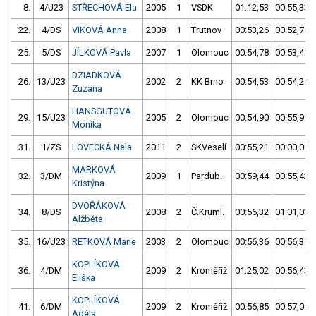
8.
4/U23
STŘECHOVÁ Ela
2005
1
VSDK
01:12,53
00:55,33
22.
4/DS
VIKOVÁ Anna
2008
1
Trutnov
00:53,26
00:52,75
25.
5/DS
JÍLKOVÁ Pavla
2007
1
Olomouc
00:54,78
00:53,41
DZIADKOVÁ
26.
13/U23
2002
2
KK Brno
00:54,53
00:54,24
Zuzana
HANSGUTOVÁ
29.
15/U23
2005
2
Olomouc
00:54,90
00:55,99
Monika
31.
1/ZS
LOVECKÁ Nela
2011
2
SKVeselí
00:55,21
00:00,00
MARKOVÁ
32.
3/DM
2009
1
Pardub.
00:59,44
00:55,42
Kristýna
DVOŘÁKOVÁ
34.
8/DS
2008
2
Č.Kruml.
00:56,32
01:01,03
Alžběta
35.
16/U23
RETKOVÁ Marie
2003
2
Olomouc
00:56,36
00:56,39
KOPLÍKOVÁ
36.
4/DM
2009
2
Kroměříž
01:25,02
00:56,43
Eliška
KOPLÍKOVÁ
41.
6/DM
2009
2
Kroměříž
00:56,85
00:57,04
Adéla