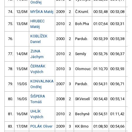
Ondřej
74.
12/DM
MYŠKA Matěj
2009
2
Č.Kruml.
00:53,48
00:53,08
0
HRUBEC
75.
13/DM
2010
2
Boh.Pha
01:07,64
00:53,31
0
Matěj
KOBLÍŽEK
76.
2000
2
Pardub.
00:53,39
00:55,38
0
Daniel
ZUNA
77.
14/DM
2010
2
Semily
00:53,76
00:56,37
0
Jáchym
ČERMÁK
78.
15/DM
2010
3
Olomouc
01:10,70
00:53,93
0
Vojtěch
KONVALINKA
79.
15/DS
2007
3
Pardub.
00:54,31
00:56,71
0
Ondřej
ŠIŠPERA
80.
16/DS
2008
2
SKVeselí
00:54,43
00:55,14
0
Tomáš
UHLÍK
81.
16/DM
2010
2
Bechyně
00:54,51
01:11,42
0
Vojtěch
83.
17/DM
POLÁK Oliver
2009
3
KK Brno
01:08,50
00:54,66
0