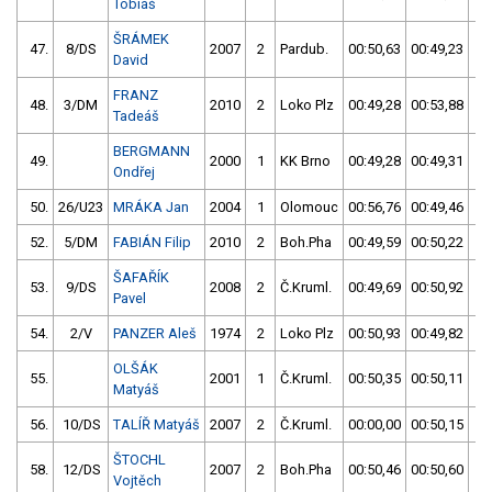
Tobiáš
ŠRÁMEK
47.
8/DS
2007
2
Pardub.
00:50,63
00:49,23
0
David
FRANZ
48.
3/DM
2010
2
Loko Plz
00:49,28
00:53,88
0
Tadeáš
BERGMANN
49.
2000
1
KK Brno
00:49,28
00:49,31
0
Ondřej
50.
26/U23
MRÁKA Jan
2004
1
Olomouc
00:56,76
00:49,46
0
52.
5/DM
FABIÁN Filip
2010
2
Boh.Pha
00:49,59
00:50,22
0
ŠAFAŘÍK
53.
9/DS
2008
2
Č.Kruml.
00:49,69
00:50,92
0
Pavel
54.
2/V
PANZER Aleš
1974
2
Loko Plz
00:50,93
00:49,82
0
OLŠÁK
55.
2001
1
Č.Kruml.
00:50,35
00:50,11
0
Matyáš
56.
10/DS
TALÍŘ Matyáš
2007
2
Č.Kruml.
00:00,00
00:50,15
0
ŠTOCHL
58.
12/DS
2007
2
Boh.Pha
00:50,46
00:50,60
0
Vojtěch