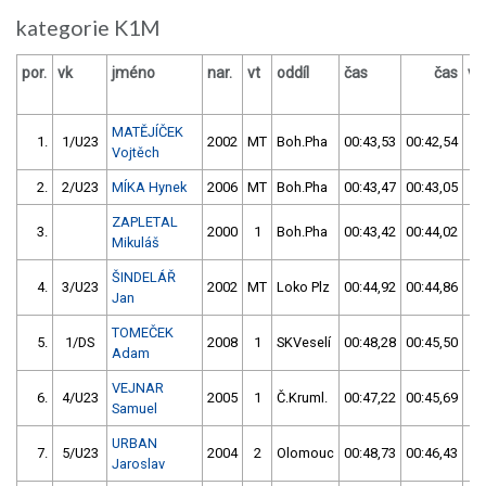
kategorie K1M
por.
vk
jméno
nar.
vt
oddíl
čas
čas
vý
MATĚJÍČEK
1.
1/U23
2002
MT
Boh.Pha
00:43,53
00:42,54
0
Vojtěch
2.
2/U23
MÍKA Hynek
2006
MT
Boh.Pha
00:43,47
00:43,05
0
ZAPLETAL
3.
2000
1
Boh.Pha
00:43,42
00:44,02
0
Mikuláš
ŠINDELÁŘ
4.
3/U23
2002
MT
Loko Plz
00:44,92
00:44,86
0
Jan
TOMEČEK
5.
1/DS
2008
1
SKVeselí
00:48,28
00:45,50
0
Adam
VEJNAR
6.
4/U23
2005
1
Č.Kruml.
00:47,22
00:45,69
0
Samuel
URBAN
7.
5/U23
2004
2
Olomouc
00:48,73
00:46,43
0
Jaroslav