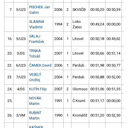
PISCHEK Jan
7.
3/U23
2006
2
SKVSČB
00:50,20
00:50,39
0
Gabin
SLANINA
Loko
1994
2
00:49,24
00:00,00
Vladimír
Žatec
SALAJ
16.
5/U23
2004
1
Litovel
00:50,18
00:49,62
0
František
TRNKA
20.
3/DS
2007
1
Litovel
00:50,66
00:51,14
0
Tobiáš
22.
6/U23
ČAMEK David
2006
1
Pardub.
00:51,98
00:50,77
0
VESELÝ
23.
7/U23
2004
1
Pardub.
00:50,88
00:52,00
0
Ondřej
24.
4/DS
KUTÍN Filip
2007
2
Olomouc
00:51,06
00:51,35
0
NOVÁK
25.
1991
1
Č.Kruml.
00:51,17
00:00,00
0
Martin
RUBINT
26.
3/VM
1990
1
Kroměříž
00:51,20
00:52,50
0
Martin
RAŠNER