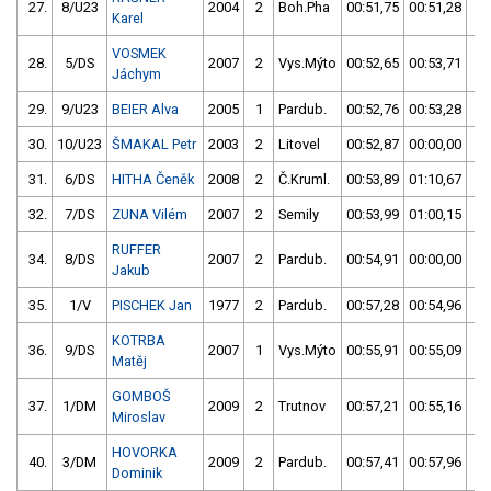
27.
8/U23
2004
2
Boh.Pha
00:51,75
00:51,28
0
Karel
VOSMEK
28.
5/DS
2007
2
Vys.Mýto
00:52,65
00:53,71
0
Jáchym
29.
9/U23
BEIER Alva
2005
1
Pardub.
00:52,76
00:53,28
0
30.
10/U23
ŠMAKAL Petr
2003
2
Litovel
00:52,87
00:00,00
0
31.
6/DS
HITHA Čeněk
2008
2
Č.Kruml.
00:53,89
01:10,67
0
32.
7/DS
ZUNA Vilém
2007
2
Semily
00:53,99
01:00,15
0
RUFFER
34.
8/DS
2007
2
Pardub.
00:54,91
00:00,00
0
Jakub
35.
1/V
PISCHEK Jan
1977
2
Pardub.
00:57,28
00:54,96
0
KOTRBA
36.
9/DS
2007
1
Vys.Mýto
00:55,91
00:55,09
0
Matěj
GOMBOŠ
37.
1/DM
2009
2
Trutnov
00:57,21
00:55,16
0
Miroslav
HOVORKA
40.
3/DM
2009
2
Pardub.
00:57,41
00:57,96
0
Dominik