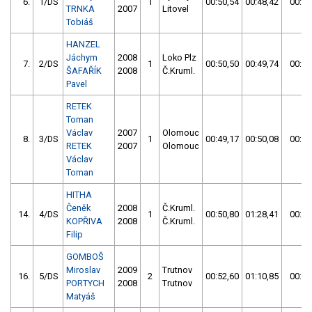
6.
1/DS
1
00:50,54
00:48,42
00:48
TRNKA
2007
Litovel
Tobiáš
HANZEL
Jáchym
2008
Loko Plz
7.
2/DS
1
00:50,50
00:49,74
00:49
ŠAFAŘÍK
2008
Č.Kruml.
Pavel
RETEK
Toman
Václav
2007
Olomouc
8.
3/DS
1
00:49,17
00:50,08
00:50
RETEK
2007
Olomouc
Václav
Toman
HITHA
Čeněk
2008
Č.Kruml.
14.
4/DS
1
00:50,80
01:28,41
00:50
KOPŘIVA
2008
Č.Kruml.
Filip
GOMBOŠ
Miroslav
2009
Trutnov
16.
5/DS
2
00:52,60
01:10,85
00:52
PORTYCH
2008
Trutnov
Matyáš