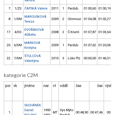
Sandra
7.
1/ZS
ČAPSKÁ Valerie
2011
1
Pardub.
01:00,60
01:00,19
MAROUSKOVÁ
8.
1/DM
2009
2
Olomouc
01:04,08
01:02,27
Tereza
DVOŘÁKOVÁ
17.
4/DS
2008
2
Č.Kruml.
01:07,87
01:03,64
Alžběta
MARKOVÁ
20.
6/DM
2009
1
Pardub.
01:07,62
01:20,06
Kristýna
ŠTULCOVÁ
22.
7/DM
2010
3
Loko Plz
00:00,00
01:46,31
Valentýna
kategorie C2M
por.
vk
jméno
nar.
vt
oddíl
čas
čas
výsle
SUCHÁNEK
Daniel
1993
Vys.Mýto
1.
MT
00:48,90
00:47,46
00:47
ROLENC
1991
Pardub.