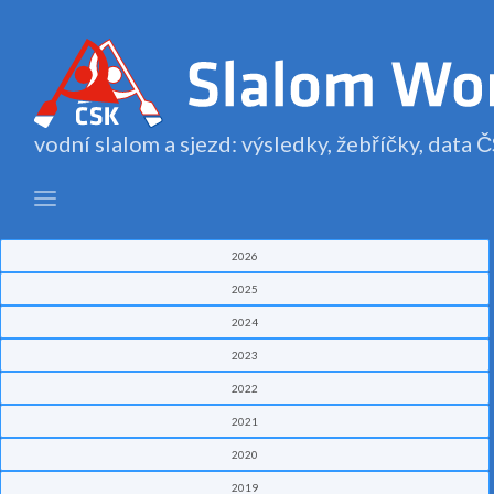
vodní slalom a sjezd: výsledky, žebříčky, data
2026
2025
2024
2023
2022
2021
2020
2019