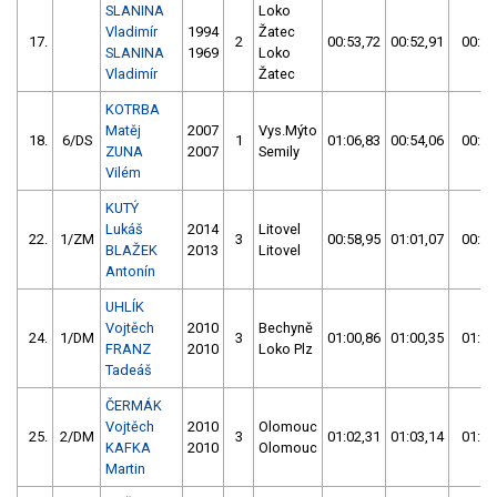
SLANINA
Loko
Vladimír
1994
Žatec
17.
2
00:53,72
00:52,91
00:52
SLANINA
1969
Loko
Vladimír
Žatec
KOTRBA
Matěj
2007
Vys.Mýto
18.
6/DS
1
01:06,83
00:54,06
00:54
ZUNA
2007
Semily
Vilém
KUTÝ
Lukáš
2014
Litovel
22.
1/ZM
3
00:58,95
01:01,07
00:58
BLAŽEK
2013
Litovel
Antonín
UHLÍK
Vojtěch
2010
Bechyně
24.
1/DM
3
01:00,86
01:00,35
01:00
FRANZ
2010
Loko Plz
Tadeáš
ČERMÁK
Vojtěch
2010
Olomouc
25.
2/DM
3
01:02,31
01:03,14
01:02
KAFKA
2010
Olomouc
Martin