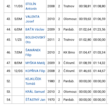
STOLÍN
42.
11/DS
2008
2
Trutnov
00:58,81
01:08,80
0
Antonín
VALENTA
43.
5/DM
2010
2
Olomouc
00:59,63
01:06,59
0
Josef
44.
6/DM
BAŤA Václav
2009
3
Pardub.
01:02,64
01:23,56
0
BOLEHOVSKÝ
45.
1/ZS
2011
2
Trutnov
01:02,80
00:00,00
0
Oto
ŠAMÁNEK
46.
7/DM
2010
2
KK Brno
01:04,47
01:03,34
0
Filip
47.
8/DM
MYŠKA Matěj
2009
3
Č.Kruml.
01:08,59
01:14,32
0
49.
12/DS
KOPŘIVA Filip
2008
2
Č.Kruml.
01:46,65
01:44,67
0
KEJKLÍČEK
52.
1980
2
Pardub.
00:00,00
00:00,00
5
Tomáš
53.
KRÁL Samuel
2010
2
Olomouc
00:00,00
00:00,00
5
54.
ŠŤASTNÝ Jan
1970
2
Pardub.
00:00,00
00:00,00
5