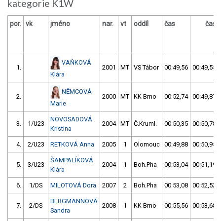
kategorie K1W
por.
vk
jméno
nar.
vt
oddíl
čas
čas
VAŇKOVÁ
1.
2001
MT
VS Tábor
00:49,56
00:49,55
Klára
NĚMCOVÁ
2.
2000
MT
KK Brno
00:52,74
00:49,87
Marie
NOVOSADOVÁ
3.
1/U23
2004
MT
Č.Kruml.
00:50,35
00:50,78
Kristina
4.
2/U23
RETKOVÁ Anna
2005
1
Olomouc
00:49,88
00:50,95
ŠAMPALÍKOVÁ
5.
3/U23
2004
1
Boh.Pha
00:53,04
00:51,19
Klára
6.
1/DS
MILOTOVÁ Dora
2007
2
Boh.Pha
00:53,08
00:52,52
BERGMANNOVÁ
7.
2/DS
2008
1
KK Brno
00:55,56
00:53,68
Sandra