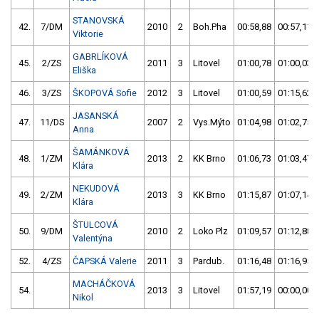
STANOVSKÁ
42.
7/DM
2010
2
Boh.Pha
00:58,88
00:57,11
Viktorie
GABRLÍKOVÁ
45.
2/ZS
2011
3
Litovel
01:00,78
01:00,03
Eliška
46.
3/ZS
ŠKOPOVÁ Sofie
2012
3
Litovel
01:00,59
01:15,62
JASANSKÁ
47.
11/DS
2007
2
Vys.Mýto
01:04,98
01:02,75
Anna
ŠAMÁNKOVÁ
48.
1/ZM
2013
2
KK Brno
01:06,73
01:03,47
Klára
NEKUDOVÁ
49.
2/ZM
2013
3
KK Brno
01:15,87
01:07,14
Klára
ŠTULCOVÁ
50.
9/DM
2010
2
Loko Plz
01:09,57
01:12,88
Valentýna
52.
4/ZS
ČAPSKÁ Valerie
2011
3
Pardub.
01:16,48
01:16,95
MACHÁČKOVÁ
54.
2013
3
Litovel
01:57,19
00:00,00
Nikol