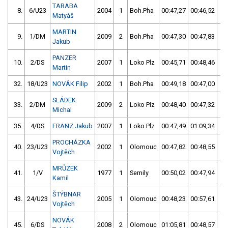
TARABA
8.
6/U23
2004
1
Boh.Pha
00:47,27
00:46,52
0
Matyáš
MARTIN
9.
1/DM
2009
2
Boh.Pha
00:47,30
00:47,83
0
Jakub
PANZER
10.
2/DS
2007
1
Loko Plz
00:45,71
00:48,46
0
Martin
32.
18/U23
NOVÁK Filip
2002
1
Boh.Pha
00:49,18
00:47,00
0
SLÁDEK
33.
2/DM
2009
2
Loko Plz
00:48,40
00:47,32
0
Michal
35.
4/DS
FRANZ Jakub
2007
1
Loko Plz
00:47,49
01:09,34
0
PROCHÁZKA
40.
23/U23
2002
1
Olomouc
00:47,82
00:48,55
0
Vojtěch
MRŮZEK
41.
1/V
1977
1
Semily
00:50,02
00:47,94
0
Kamil
ŠTÝBNAR
43.
24/U23
2005
1
Olomouc
00:48,23
00:57,61
0
Vojtěch
NOVÁK
45.
6/DS
2008
2
Olomouc
01:05,81
00:48,57
0