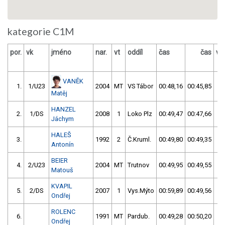
kategorie C1M
por.
vk
jméno
nar.
vt
oddíl
čas
čas
vý
VANĚK
1.
1/U23
2004
MT
VS Tábor
00:48,16
00:45,85
0
Matěj
HANZEL
2.
1/DS
2008
1
Loko Plz
00:49,47
00:47,66
0
Jáchym
HALEŠ
3.
1992
2
Č.Kruml.
00:49,80
00:49,35
0
Antonín
BEIER
4.
2/U23
2004
MT
Trutnov
00:49,95
00:49,55
0
Matouš
KVAPIL
5.
2/DS
2007
1
Vys.Mýto
00:59,89
00:49,56
0
Ondřej
ROLENC
6.
1991
MT
Pardub.
00:49,28
00:50,20
0
Ondřej