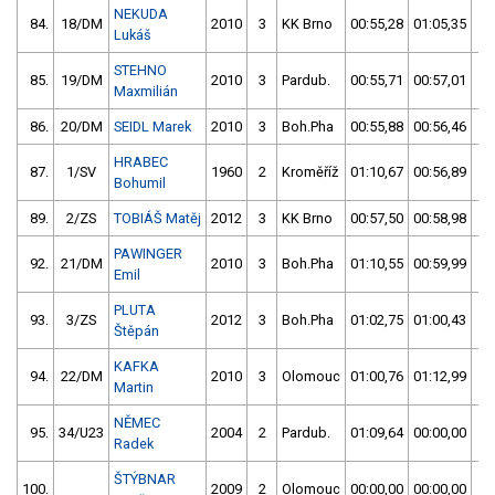
NEKUDA
84.
18/DM
2010
3
KK Brno
00:55,28
01:05,35
0
Lukáš
STEHNO
85.
19/DM
2010
3
Pardub.
00:55,71
00:57,01
0
Maxmilián
86.
20/DM
SEIDL Marek
2010
3
Boh.Pha
00:55,88
00:56,46
0
HRABEC
87.
1/SV
1960
2
Kroměříž
01:10,67
00:56,89
0
Bohumil
89.
2/ZS
TOBIÁŠ Matěj
2012
3
KK Brno
00:57,50
00:58,98
0
PAWINGER
92.
21/DM
2010
3
Boh.Pha
01:10,55
00:59,99
0
Emil
PLUTA
93.
3/ZS
2012
3
Boh.Pha
01:02,75
01:00,43
0
Štěpán
KAFKA
94.
22/DM
2010
3
Olomouc
01:00,76
01:12,99
0
Martin
NĚMEC
95.
34/U23
2004
2
Pardub.
01:09,64
00:00,00
0
Radek
ŠTÝBNAR
100.
2009
2
Olomouc
00:00,00
00:00,00
5