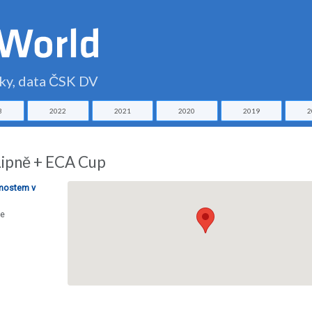
čky, data ČSK DV
3
2022
2021
2020
2019
2
Lipně + ECA Cup
 mostem v
še