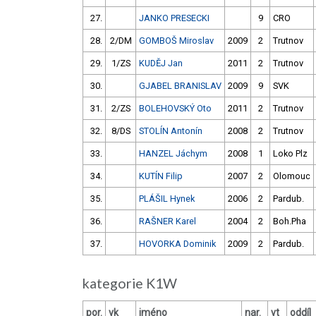
27.
JANKO PRESECKI
9
CRO
28.
2/DM
GOMBOŠ Miroslav
2009
2
Trutnov
29.
1/ZS
KUDĚJ Jan
2011
2
Trutnov
30.
GJABEL BRANISLAV
2009
9
SVK
31.
2/ZS
BOLEHOVSKÝ Oto
2011
2
Trutnov
32.
8/DS
STOLÍN Antonín
2008
2
Trutnov
33.
HANZEL Jáchym
2008
1
Loko Plz
34.
KUTÍN Filip
2007
2
Olomouc
35.
PLÁŠIL Hynek
2006
2
Pardub.
36.
RAŠNER Karel
2004
2
Boh.Pha
37.
HOVORKA Dominik
2009
2
Pardub.
kategorie K1W
por.
vk
jméno
nar.
vt
oddíl