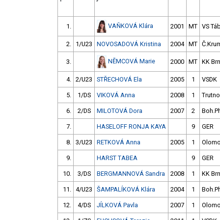
VAŇKOVÁ Klára
1.
2001
MT
VS Tá
2.
1/U23
NOVOSADOVÁ Kristina
2004
MT
Č.Krum
NĚMCOVÁ Marie
3.
2000
MT
KK Br
4.
2/U23
STŘECHOVÁ Ela
2005
1
VSDK
5.
1/DS
VIKOVÁ Anna
2008
1
Trutno
6.
2/DS
MILOTOVÁ Dora
2007
2
Boh.P
7.
HASELOFF RONJA KAYA
9
GER
8.
3/U23
RETKOVÁ Anna
2005
1
Olom
9.
HARST TABEA
9
GER
10.
3/DS
BERGMANNOVÁ Sandra
2008
1
KK Br
11.
4/U23
ŠAMPALÍKOVÁ Klára
2004
1
Boh.P
12.
4/DS
JÍLKOVÁ Pavla
2007
1
Olom