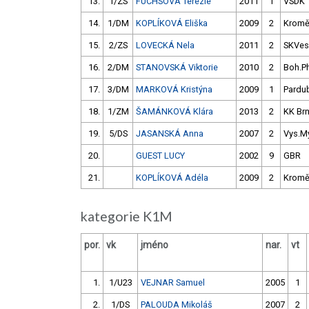
13.
1/ZS
FUCHSOVÁ Terezie
2011
1
VSDK
14.
1/DM
KOPLÍKOVÁ Eliška
2009
2
Kromě
15.
2/ZS
LOVECKÁ Nela
2011
2
SKVes
16.
2/DM
STANOVSKÁ Viktorie
2010
2
Boh.P
17.
3/DM
MARKOVÁ Kristýna
2009
1
Pardu
18.
1/ZM
ŠAMÁNKOVÁ Klára
2013
2
KK Br
19.
5/DS
JASANSKÁ Anna
2007
2
Vys.M
20.
GUEST LUCY
2002
9
GBR
21.
KOPLÍKOVÁ Adéla
2009
2
Kromě
kategorie K1M
por.
vk
jméno
nar.
vt
1.
1/U23
VEJNAR Samuel
2005
1
2.
1/DS
PALOUDA Mikoláš
2007
2