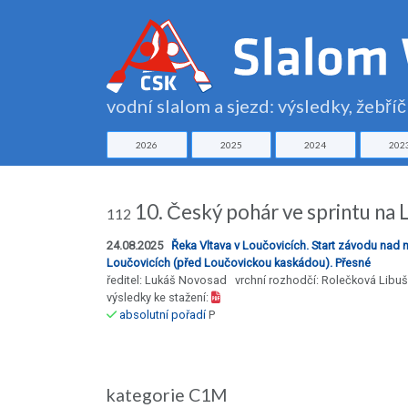
vodní slalom a sjezd: výsledky, žebří
2026
2025
2024
202
10. Český pohár ve sprintu na 
112
24.08.2025
Řeka Vltava v Loučovicích. Start závodu nad
Loučovicích (před Loučovickou kaskádou). Přesné
ředitel: Lukáš Novosad vrchní rozhodčí: Rolečková Libu
výsledky ke stažení:
absolutní pořadí
P
kategorie C1M