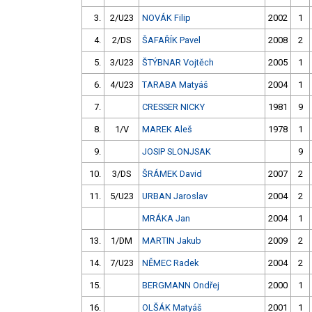
3.
2/U23
NOVÁK Filip
2002
1
4.
2/DS
ŠAFAŘÍK Pavel
2008
2
5.
3/U23
ŠTÝBNAR Vojtěch
2005
1
6.
4/U23
TARABA Matyáš
2004
1
7.
CRESSER NICKY
1981
9
8.
1/V
MAREK Aleš
1978
1
9.
JOSIP SLONJSAK
9
10.
3/DS
ŠRÁMEK David
2007
2
11.
5/U23
URBAN Jaroslav
2004
2
MRÁKA Jan
2004
1
13.
1/DM
MARTIN Jakub
2009
2
14.
7/U23
NĚMEC Radek
2004
2
15.
BERGMANN Ondřej
2000
1
16.
OLŠÁK Matyáš
2001
1