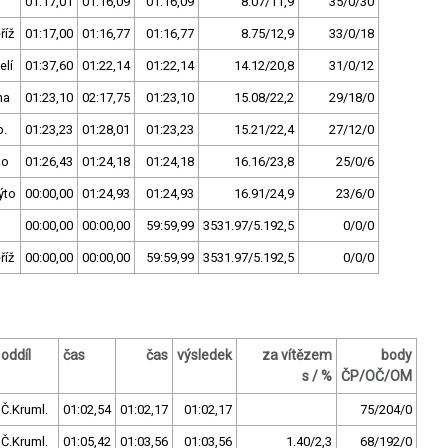
01:17,01
01:16,09
01:16,09
8.07/11,9
35/0/30
říž
01:17,00
01:16,77
01:16,77
8.75/12,9
33/0/18
elí
01:37,60
01:22,14
01:22,14
14.12/20,8
31/0/12
ha
01:23,10
02:17,75
01:23,10
15.08/22,2
29/18/0
b.
01:23,23
01:28,01
01:23,23
15.21/22,4
27/12/0
no
01:26,43
01:24,18
01:24,18
16.16/23,8
25/0/6
ýto
00:00,00
01:24,93
01:24,93
16.91/24,9
23/6/0
00:00,00
00:00,00
59:59,99
3531.97/5.192,5
0/0/0
říž
00:00,00
00:00,00
59:59,99
3531.97/5.192,5
0/0/0
oddíl
čas
čas
výsledek
za vítězem
body
s / %
ČP/OČ/OM
Č.Kruml.
01:02,54
01:02,17
01:02,17
75/204/0
Č.Kruml.
01:05,42
01:03,56
01:03,56
1.40/2,3
68/192/0