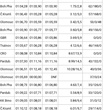
Boh.Pha
01:04,28
01:03,90
01:03,90
1.73/2,8
62/180/0
Č.Kruml.
01:06,43
01:05,28
01:05,28
3.12/5,0
57/168/0
Olomouc
01:06,70
01:05,59
01:05,59
3.42/5,5
53/0/48
Boh.Pha
01:05,90
01:05,77
01:05,77
3.60/5,8
49/156/0
GBR
01:06,64
01:05,86
01:05,86
3.69/5,9
0/0/0
Trutnov
01:05,67
01:06,28
01:06,28
4.12/6,6
46/144/0
CRO
01:08,08
01:10,84
01:10,84
8.67/13,9
0/0/0
Pardub.
01:07,30
01:11,16
01:11,16
8.99/14,5
43/132/0
Olomouc
01:06,51
01:12,45
01:12,45
10.28/16,5
40/0/36
Olomouc
01:05,69
00:00,00
DNF
37/0/24
Boh.Pha
01:08,73
01:06,80
01:06,80
4.63/7,4
35/126/0
Pardub.
01:09,22
01:07,71
01:07,71
5.54/8,9
33/120/0
KK Brno
01:09,05
01:08,01
01:08,01
5.84/9,4
31/0/12
Č.Kruml.
01:10,12
01:08,18
01:08,18
6.01/9,7
29/114/0