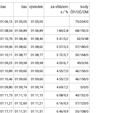
čas
čas
výsledek
za vítězem
body
s / %
ČP/OČ/OM
01:06,13
01:05,05
01:05,05
75/204/0
01:08,04
01:06,89
01:06,89
1.84/2,8
68/192/0
01:10,76
01:08,46
01:08,46
3.41/5,2
62/0/48
01:09,06
01:08,62
01:08,62
3.57/5,5
57/180/0
01:10,11
01:08,77
01:08,77
3.72/5,7
53/168/0
01:09,23
01:09,38
01:09,38
4.33/6,7
49/0/36
01:10,89
01:09,60
01:09,60
4.55/7,0
46/156/0
01:10,46
01:09,60
01:09,60
4.55/7,0
46/156/0
01:09,80
01:09,74
01:09,74
4.69/7,2
0/0/0
01:11,75
01:11,13
01:11,13
6.08/9,3
40/132/0
01:11,21
01:12,60
01:11,21
6.16/9,5
37/120/0
01:17,17
01:11,51
01:11,51
6.46/9,9
35/108/0