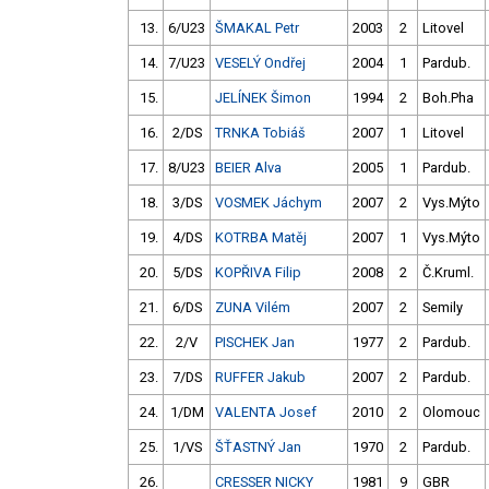
13.
6/U23
ŠMAKAL Petr
2003
2
Litovel
14.
7/U23
VESELÝ Ondřej
2004
1
Pardub.
15.
JELÍNEK Šimon
1994
2
Boh.Pha
16.
2/DS
TRNKA Tobiáš
2007
1
Litovel
17.
8/U23
BEIER Alva
2005
1
Pardub.
18.
3/DS
VOSMEK Jáchym
2007
2
Vys.Mýto
19.
4/DS
KOTRBA Matěj
2007
1
Vys.Mýto
20.
5/DS
KOPŘIVA Filip
2008
2
Č.Kruml.
21.
6/DS
ZUNA Vilém
2007
2
Semily
22.
2/V
PISCHEK Jan
1977
2
Pardub.
23.
7/DS
RUFFER Jakub
2007
2
Pardub.
24.
1/DM
VALENTA Josef
2010
2
Olomouc
25.
1/VS
ŠŤASTNÝ Jan
1970
2
Pardub.
26.
CRESSER NICKY
1981
9
GBR