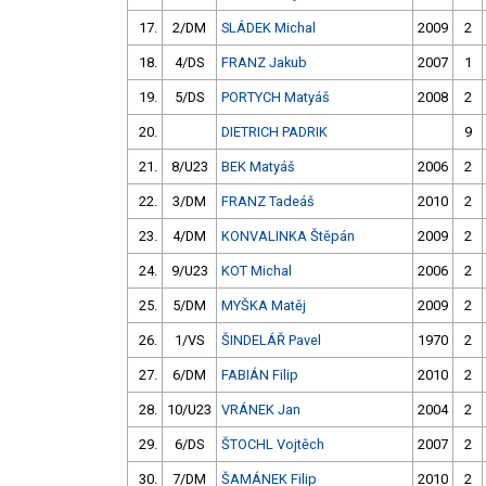
17.
2/DM
SLÁDEK Michal
2009
2
18.
4/DS
FRANZ Jakub
2007
1
19.
5/DS
PORTYCH Matyáš
2008
2
20.
DIETRICH PADRIK
9
21.
8/U23
BEK Matyáš
2006
2
22.
3/DM
FRANZ Tadeáš
2010
2
23.
4/DM
KONVALINKA Štěpán
2009
2
24.
9/U23
KOT Michal
2006
2
25.
5/DM
MYŠKA Matěj
2009
2
26.
1/VS
ŠINDELÁŘ Pavel
1970
2
27.
6/DM
FABIÁN Filip
2010
2
28.
10/U23
VRÁNEK Jan
2004
2
29.
6/DS
ŠTOCHL Vojtěch
2007
2
30.
7/DM
ŠAMÁNEK Filip
2010
2