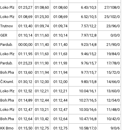
Loko Plz
01:25,27
01:08,60
01:08,60
6.43/10,3
27/108/0
Loko Plz
01:08,69
01:25,30
01:08,69
6.52/10,5
25/102/0
Trutnov
01:13,40
01:09,74
01:09,74
7.57/12,2
23/96/0
GER
01:10,14
01:11,60
01:10,14
7.97/12,8
0/0/0
Pardub.
00:00,00
01:11,40
01:11,40
9.23/14,8
21/90/0
Loko Plz
01:11,95
01:11,63
01:11,63
9.46/15,2
19/84/0
Pardub.
01:25,23
01:11,93
01:11,93
9.76/15,7
17/78/0
Boh.Pha
01:13,60
01:11,94
01:11,94
9.77/15,7
15/72/0
Č.Kruml.
01:30,12
01:12,00
01:12,00
9.83/15,8
14/66/0
Loko Plz
01:12,52
01:12,21
01:12,21
10.04/16,1
13/60/0
Boh.Pha
01:14,89
01:12,44
01:12,44
10.27/16,5
12/54/0
Loko Plz
01:12,47
01:13,21
01:12,47
10.30/16,6
11/48/0
Boh.Pha
01:12,64
01:13,42
01:12,64
10.47/16,8
10/42/0
KK Brno
01:15,50
01:12,75
01:12,75
10.58/17,0
9/0/6