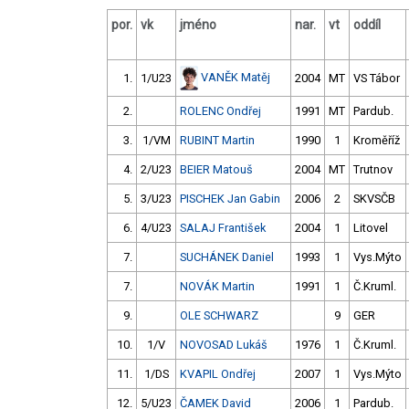
por.
vk
jméno
nar.
vt
oddíl
VANĚK Matěj
1.
1/U23
2004
MT
VS Tábor
2.
ROLENC Ondřej
1991
MT
Pardub.
3.
1/VM
RUBINT Martin
1990
1
Kroměříž
4.
2/U23
BEIER Matouš
2004
MT
Trutnov
5.
3/U23
PISCHEK Jan Gabin
2006
2
SKVSČB
6.
4/U23
SALAJ František
2004
1
Litovel
7.
SUCHÁNEK Daniel
1993
1
Vys.Mýto
7.
NOVÁK Martin
1991
1
Č.Kruml.
9.
OLE SCHWARZ
9
GER
10.
1/V
NOVOSAD Lukáš
1976
1
Č.Kruml.
11.
1/DS
KVAPIL Ondřej
2007
1
Vys.Mýto
12.
5/U23
ČAMEK David
2006
1
Pardub.