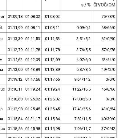
s / %
ČP/OČ/OM
bor
01:09,18
01:08,02
01:08,02
75/78/0
l.
01:11,99
01:08,11
01:08,11
0.09/0,1
68/66/0
no
01:13,39
01:11,53
01:11,53
3.51/5,2
62/0/90
01:12,79
01:11,78
01:11,78
3.76/5,5
57/0/78
v
01:14,62
01:12,09
01:12,09
4.07/6,0
53/54/0
ha
01:13,00
01:13,89
01:13,89
5.87/8,6
49/42/0
01:19,12
01:17,66
01:17,66
9.64/14,2
0/0/0
ouc
01:10,11
01:19,24
01:19,24
11.22/16,5
46/0/66
01:18,68
01:25,02
01:25,02
17.00/25,0
0/0/0
no
01:12,98
01:25,45
01:25,45
17.43/25,6
43/0/54
ha
01:15,84
01:31,17
01:15,84
7.82/11,5
40/30/0
ouc
01:18,56
01:15,98
01:15,98
7.96/11,7
37/0/42