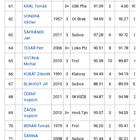
61.
KRÁL Tomáš
3+
USK Pha
91.09
2
4.00
999
VONDRA
62.
1957
3
Ot.Strak
94.69
0
93.27
0
Václav
ŠAFRÁNEK
63.
2011
3
Sušice
97.28
6
93.72
0
Jan
64.
TESAŘ Petr
2006
3+
Loko Plz
90.51
8
91.78
2
VOTAVA
65.
2010
3
Frol
93.38
10
89.87
4
Michal
66.
KUBÁT Zdeněk
1991
3
Klatovy
94.49
4
94.19
0
67.
BLAHOUT Jiří
2010
3
Sušice
88.51
6
89.39
52
ČERNÝ
68.
2011
3
SKVSČB
94.87
0
94.98
2
Vojtěch
ŽÁČEK
69.
2013
3+
Horš.Týn
95.07
0
94.03
2
Vojtěch
70.
BERAN Tomáš
1979
3
Frol
96.20
2
95.41
0
ŠARINA
71.
2008
3
Sušice
91.44
4
92.31
4