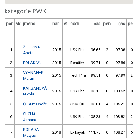
kategorie PWK
por.
vk
jméno
nar.
vt
oddíl
čas
pen
čas
pen
ŽELEZNÁ
1.
2015
USK Pha
96.65
2
97.38
0
Aneta
2.
POLÁK Vít
2015
Benátky
99.71
0
97.86
0
VYHNÁNEK
3.
2015
Tech.Pha
99.51
0
97.99
2
Martin
KARBANOVÁ
4.
2015
USK Pha
105.15
0
103.62
0
Nikola
5.
ČERNÝ Ondřej
2015
SKVSČB
105.81
4
105.21
0
SUCHÁ
6.
USK Pha
108.23
4
103.82
2
Johana
KODADA
7.
2018
Ex.kayak
111.75
0
108.27
6
Matyas