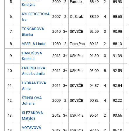
5.
2009
2
Pardub.
88.49
2
89.93
2
Kristýna
KYLBERGEROVÁ
6.
2007
2
Ot.Strak
88.29
4
88.65
2
Iva
TONCAROVÁ
7.
2010
3+
SKVSČB
92.59
0
90.98
0
Blanka
8.
VESELÁ Linda
1980
2
Tech.Pha
89.13
2
88.13
6
HAVLIŠOVÁ
9.
2013
3+
USK Pha
91.30
0
91.39
0
Kristína
FRIDRICHOVÁ
10.
2012
3+
USK Pha
93.09
8
92.59
0
Alice Ludmila
HYBRANTOVÁ
11.
2011
3+
SKVSČB
94.87
4
92.84
0
Anna
ŠTINDLOVÁ
12.
2009
2
SKVSČB
90.82
4
92.22
2
Johana
SLEZÁKOVÁ
13.
2012
3+
USK Pha
95.61
2
93.66
2
Matylda
VOTAVOVÁ
14.
2012
3+
USK Pha
97.16
2
96.10
0