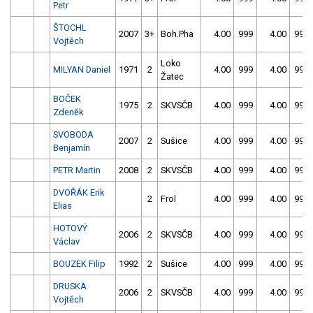
Petr
ŠTOCHL
2007
3+
Boh.Pha
4.00
999
4.00
999
Vojtěch
Loko
MILYAN Daniel
1971
2
4.00
999
4.00
999
Žatec
BOČEK
1975
2
SKVSČB
4.00
999
4.00
999
Zdeněk
SVOBODA
2007
2
Sušice
4.00
999
4.00
999
Benjamín
PETR Martin
2008
2
SKVSČB
4.00
999
4.00
999
DVOŘÁK Erik
2
Frol
4.00
999
4.00
999
Elias
HOTOVÝ
2006
2
SKVSČB
4.00
999
4.00
999
Václav
BOUZEK Filip
1992
2
Sušice
4.00
999
4.00
999
DRUSKA
2006
2
SKVSČB
4.00
999
4.00
999
Vojtěch