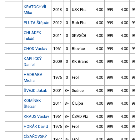
KRATOCHVÍL
2013
3
USK Pha
4.00
999
4.00
999
Mika
PLUTA Štěpán
2012
3
Boh.Pha
4.00
999
4.00
999
CHLÁDEK
2011
3
SKVSČB
4.00
999
4.00
999
Lukáš
CHOD Václav
1961
3
Blovice
4.00
999
4.00
999
KAPLICKÝ
2009
3
KK Brand
4.00
999
4.00
999
Daniel
HADRABA
1976
3
Frol
4.00
999
4.00
999
Michal
ŠVEJD Jakub
2001
3+
Sušice
4.00
999
4.00
999
KOMÍNEK
2011
3+
Č.Lípa
4.00
999
4.00
999
Štěpán
KRAUS Václav
1961
3+
ČSAD Plz
4.00
999
4.00
999
HORÁK David
1976
3+
Frol
4.00
999
4.00
999
CÍSAŘOVSKÝ
1977
3+
Frol
4.00
999
4.00
999