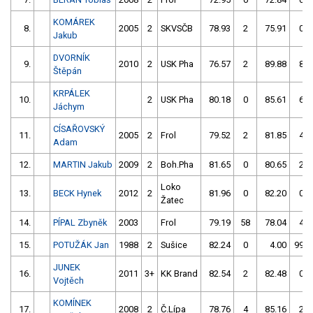
KOMÁREK
8.
2005
2
SKVSČB
78.93
2
75.91
0
Jakub
DVORNÍK
9.
2010
2
USK Pha
76.57
2
89.88
8
Štěpán
KRPÁLEK
10.
2
USK Pha
80.18
0
85.61
6
Jáchym
CÍSAŘOVSKÝ
11.
2005
2
Frol
79.52
2
81.85
4
Adam
12.
MARTIN Jakub
2009
2
Boh.Pha
81.65
0
80.65
2
Loko
13.
BECK Hynek
2012
2
81.96
0
82.20
0
Žatec
14.
PÍPAL Zbyněk
2003
Frol
79.19
58
78.04
4
15.
POTUŽÁK Jan
1988
2
Sušice
82.24
0
4.00
999
JUNEK
16.
2011
3+
KK Brand
82.54
2
82.48
0
Vojtěch
KOMÍNEK
17.
2008
2
Č.Lípa
78.76
4
85.16
2