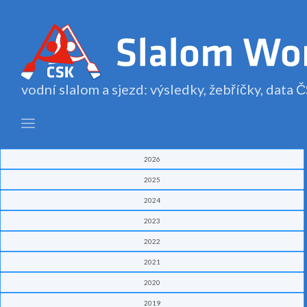
vodní slalom a sjezd: výsledky, žebříčky, data
2026
2025
2024
2023
2022
2021
2020
2019