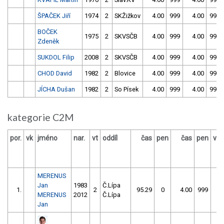
ŠPAČEK Jiří
1974
2
SKŽižkov
4.00
999
4.00
999
BOČEK
1975
2
SKVSČB
4.00
999
4.00
999
Zdeněk
SUKDOL Filip
2008
2
SKVSČB
4.00
999
4.00
999
CHOD David
1982
2
Blovice
4.00
999
4.00
999
JÍCHA Dušan
1982
2
So Písek
4.00
999
4.00
999
kategorie C2M
por.
vk
jméno
nar.
vt
oddíl
čas
pen
čas
pen
výs
MERENUS
Jan
1983
Č.Lípa
1.
2
95.29
0
4.00
999
MERENUS
2012
Č.Lípa
Jan