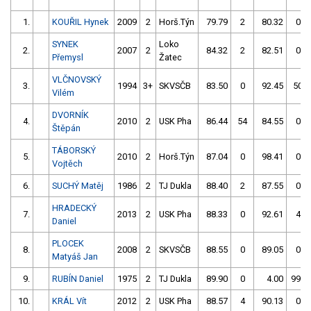
1.
KOUŘIL Hynek
2009
2
Horš.Týn
79.79
2
80.32
0
SYNEK
Loko
2.
2007
2
84.32
2
82.51
0
Přemysl
Žatec
VLČNOVSKÝ
3.
1994
3+
SKVSČB
83.50
0
92.45
50
Vilém
DVORNÍK
4.
2010
2
USK Pha
86.44
54
84.55
0
Štěpán
TÁBORSKÝ
5.
2010
2
Horš.Týn
87.04
0
98.41
0
Vojtěch
6.
SUCHÝ Matěj
1986
2
TJ Dukla
88.40
2
87.55
0
HRADECKÝ
7.
2013
2
USK Pha
88.33
0
92.61
4
Daniel
PLOCEK
8.
2008
2
SKVSČB
88.55
0
89.05
0
Matyáš Jan
9.
RUBÍN Daniel
1975
2
TJ Dukla
89.90
0
4.00
999
10.
KRÁL Vít
2012
2
USK Pha
88.57
4
90.13
0