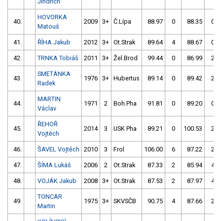
Jindřich
HOVORKA
40.
2009
3+
Č.Lípa
88.97
0
88.35
0
Matouš
41.
ŘÍHA Jakub
2012
3+
Ot.Strak
89.64
4
88.67
0
42.
TRNKA Tobiáš
2011
3+
Žel.Brod
99.44
0
86.99
2
SMETÁNKA
43.
1976
3+
Hubertus
89.14
0
89.42
2
Radek
MARTIN
44.
1971
2
Boh.Pha
91.81
0
89.20
0
Václav
ŘEHOŘ
45.
2014
3
USK Pha
89.21
0
100.53
2
Vojtěch
46.
ŠAVEL Vojtěch
2010
3
Frol
106.00
6
87.22
2
47.
ŠÍMA Lukáš
2006
2
Ot.Strak
87.33
2
85.94
4
48.
VOJÁK Jakub
2008
3+
Ot.Strak
87.53
2
87.97
4
TONCAR
49.
1975
3+
SKVSČB
90.75
4
87.66
2
Martin