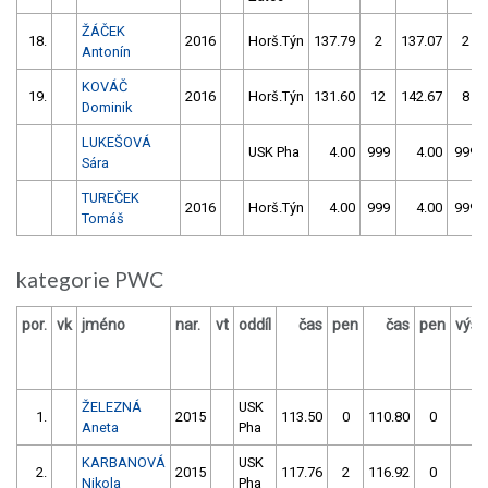
ŽÁČEK
18.
2016
Horš.Týn
137.79
2
137.07
2
Antonín
KOVÁČ
19.
2016
Horš.Týn
131.60
12
142.67
8
Dominik
LUKEŠOVÁ
USK Pha
4.00
999
4.00
999
Sára
TUREČEK
2016
Horš.Týn
4.00
999
4.00
999
Tomáš
kategorie PWC
por.
vk
jméno
nar.
vt
oddíl
čas
pen
čas
pen
výsl
ŽELEZNÁ
USK
1.
2015
113.50
0
110.80
0
11
Aneta
Pha
KARBANOVÁ
USK
2.
2015
117.76
2
116.92
0
11
Nikola
Pha