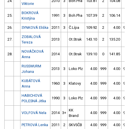
24.
2010
3
Boh.Pha
103.81
2
104.08
2
Viktorie
BOKROVÁ
25.
1991
3
Boh.Pha
107.39
2
106.14
0
Kristýna
26.
SYNKOVÁ Eliška
2011
3
Č.Lípa
109.92
2
4.00
99
ZOBALOVÁ
27.
2013
Ot.Strak
143.10
2
135.20
2
Tereza
NOVÁČKOVÁ
28.
2014
Ot.Strak
139.10
0
141.85
0
Anna
RUSSWURM
2013
3
Loko Plz
4.00
999
4.00
99
Johana
KUBÁTOVÁ
1960
3
Klatovy
4.00
999
4.00
99
Anna
HABICHOVÁ
1990
3
Loko Plz
4.00
999
4.00
99
POLESNÁ Jitka
KK
VOLFOVÁ Nela
2014
3+
4.00
999
4.00
99
Brand
PETROVÁ Lenka
2011
2
SKVSČB
4.00
999
4.00
99