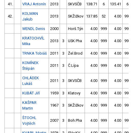
41.
VRAJ Antonín
2013
SKVSČB
138.71
6
135.41
6
KOLMAN
42.
2013
SKŽižkov
137.85
52
4.00
999
Jakub
WENDL Denis
2000
Horš.Týn
4.00
999
4.00
999
KRATOCHVÍL
2013
3
USK Pha
4.00
999
4.00
999
Mika
TRNKA Tobiáš
2011
3
Žel.Brod
4.00
999
4.00
999
KOMÍNEK
2011
3
Č.Lípa
4.00
999
4.00
999
Štěpán
CHLÁDEK
2011
3
SKVSČB
4.00
999
4.00
999
Lukáš
KUBÁT Jiří
1959
3
Klatovy
4.00
999
4.00
999
KAŠPAR
1967
3
SKŽižkov
4.00
999
4.00
999
Martin
ŠTOCHL
2007
3
Boh.Pha
4.00
999
4.00
999
Vojtěch
KVAPIL Martin
1976
2
Sláv.KV
4.00
999
4.00
999