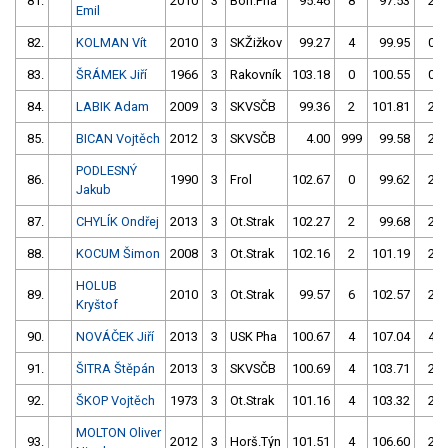
81.
2010
3
Boh.Pha
95.46
8
97.53
2
Emil
82.
KOLMAN Vít
2010
3
SKŽižkov
99.27
4
99.95
0
83.
ŠRÁMEK Jiří
1966
3
Rakovník
103.18
0
100.55
0
84.
LABIK Adam
2009
3
SKVSČB
99.36
2
101.81
2
85.
BICAN Vojtěch
2012
3
SKVSČB
4.00
999
99.58
2
PODLESNÝ
86.
1990
3
Frol
102.67
0
99.62
2
Jakub
87.
CHYLÍK Ondřej
2013
3
Ot.Strak
102.27
2
99.68
2
88.
KOCUM Šimon
2008
3
Ot.Strak
102.16
2
101.19
2
HOLUB
89.
2010
3
Ot.Strak
99.57
6
102.57
2
Kryštof
90.
NOVÁČEK Jiří
2013
3
USK Pha
100.67
4
107.04
4
91.
ŠITRA Štěpán
2013
3
SKVSČB
100.69
4
103.71
2
92.
ŠKOP Vojtěch
1973
3
Ot.Strak
101.16
4
103.32
2
MOLTON Oliver
93.
2012
3
Horš.Týn
101.51
4
106.60
2