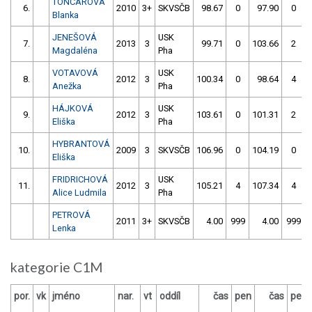
TONCAROVÁ
6.
2010
3+
SKVSČB
98.67
0
97.90
0
Blanka
JENEŠOVÁ
USK
7.
2013
3
99.71
0
103.66
2
Magdaléna
Pha
VOTAVOVÁ
USK
8.
2012
3
100.34
0
98.64
4
Anežka
Pha
HÁJKOVÁ
USK
9.
2012
3
103.61
0
101.31
2
Eliška
Pha
HYBRANTOVÁ
10.
2009
3
SKVSČB
106.96
0
104.19
0
Eliška
FRIDRICHOVÁ
USK
11.
2012
3
105.21
4
107.34
4
Alice Ludmila
Pha
PETROVÁ
2011
3+
SKVSČB
4.00
999
4.00
999
Lenka
kategorie C1M
por.
vk
jméno
nar.
vt
oddíl
čas
pen
čas
pen