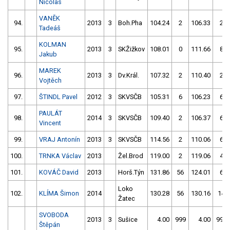
Nicolas
VANĚK
94.
2013
3
Boh.Pha
104.24
2
106.33
2
Tadeáš
KOLMAN
95.
2013
3
SKŽižkov
108.01
0
111.66
8
Jakub
MAREK
96.
2013
3
Dv.Král.
107.32
2
110.40
2
Vojtěch
97.
ŠTINDL Pavel
2012
3
SKVSČB
105.31
6
106.23
6
PAULÁT
98.
2014
3
SKVSČB
109.40
2
106.37
6
Vincent
99.
VRAJ Antonín
2013
3
SKVSČB
114.56
2
110.06
6
100.
TRNKA Václav
2013
Žel.Brod
119.00
2
119.06
4
101.
KOVÁČ David
2013
Horš.Týn
131.86
56
124.01
6
Loko
102.
KLÍMA Šimon
2014
130.28
56
130.16
14
Žatec
SVOBODA
2013
3
Sušice
4.00
999
4.00
999
Štěpán