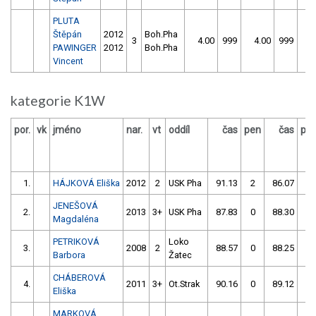
PLUTA
Štěpán
2012
Boh.Pha
3
4.00
999
4.00
999
PAWINGER
2012
Boh.Pha
Vincent
kategorie K1W
por.
vk
jméno
nar.
vt
oddíl
čas
pen
čas
pe
1.
HÁJKOVÁ Eliška
2012
2
USK Pha
91.13
2
86.07
0
JENEŠOVÁ
2.
2013
3+
USK Pha
87.83
0
88.30
0
Magdaléna
PETRIKOVÁ
Loko
3.
2008
2
88.57
0
88.25
0
Barbora
Žatec
CHÁBEROVÁ
4.
2011
3+
Ot.Strak
90.16
0
89.12
2
Eliška
MARKOVÁ