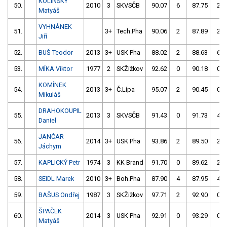
KOLÍNSKÝ
50.
2010
3
SKVSČB
90.07
6
87.75
2
Matyáš
VYHNÁNEK
51.
3+
Tech.Pha
90.06
2
87.89
2
Jiří
52.
BUŠ Teodor
2013
3+
USK Pha
88.02
2
88.63
6
53.
MÍKA Viktor
1977
2
SKŽižkov
92.62
0
90.18
0
KOMÍNEK
54.
2013
3+
Č.Lípa
95.07
2
90.45
0
Mikuláš
DRAHOKOUPIL
55.
2013
3
SKVSČB
91.43
0
91.73
4
Daniel
JANČAR
56.
2014
3+
USK Pha
93.86
2
89.50
2
Jáchym
57.
KAPLICKÝ Petr
1974
3
KK Brand
91.70
0
89.62
2
58.
SEIDL Marek
2010
3+
Boh.Pha
87.90
4
87.95
4
59.
BAŠUS Ondřej
1987
3
SKŽižkov
97.71
2
92.90
0
ŠPAČEK
60.
2014
3
USK Pha
92.91
0
93.29
0
Matyáš