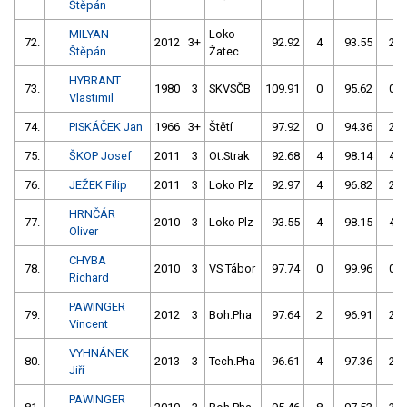
Štěpán
MILYAN
Loko
72.
2012
3+
92.92
4
93.55
2
Štěpán
Žatec
HYBRANT
73.
1980
3
SKVSČB
109.91
0
95.62
0
Vlastimil
74.
PISKÁČEK Jan
1966
3+
Štětí
97.92
0
94.36
2
75.
ŠKOP Josef
2011
3
Ot.Strak
92.68
4
98.14
4
76.
JEŽEK Filip
2011
3
Loko Plz
92.97
4
96.82
2
HRNČÁR
77.
2010
3
Loko Plz
93.55
4
98.15
4
Oliver
CHYBA
78.
2010
3
VS Tábor
97.74
0
99.96
0
Richard
PAWINGER
79.
2012
3
Boh.Pha
97.64
2
96.91
2
Vincent
VYHNÁNEK
80.
2013
3
Tech.Pha
96.61
4
97.36
2
Jiří
PAWINGER