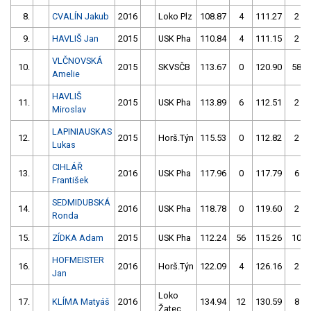
8.
CVALÍN Jakub
2016
Loko Plz
108.87
4
111.27
2
9.
HAVLIŠ Jan
2015
USK Pha
110.84
4
111.15
2
VLČNOVSKÁ
10.
2015
SKVSČB
113.67
0
120.90
58
Amelie
HAVLIŠ
11.
2015
USK Pha
113.89
6
112.51
2
Miroslav
LAPINIAUSKAS
12.
2015
Horš.Týn
115.53
0
112.82
2
Lukas
CIHLÁŘ
13.
2016
USK Pha
117.96
0
117.79
6
František
SEDMIDUBSKÁ
14.
2016
USK Pha
118.78
0
119.60
2
Ronda
15.
ZÍDKA Adam
2015
USK Pha
112.24
56
115.26
10
HOFMEISTER
16.
2016
Horš.Týn
122.09
4
126.16
2
Jan
Loko
17.
KLÍMA Matyáš
2016
134.94
12
130.59
8
Žatec