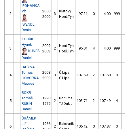
POHANKA
Vít
2000
Klatovy
2.
3
97.21
0
4.00
999
2000
Horš.Týn
WENDL
Denis
KOUŘIL
Hynek
2009
Horš.Týn
3.
2
95.01
4
4.00
999
KUNEŠ
2003
Horš.Týn
Daniel
BAČINA
Tomáš
2008
Č.Lípa
4.
3
102.59
2
101.68
0
HOVORKA
2009
Č.Lípa
Matouš
BOKR
Tomáš
1990
Boh.Pha
5.
2
103.71
2
107.49
4
RUBÍN
1975
TJ Dukla
Daniel
ŠRÁMEK
Jiří
1966
Rakovník
6.
2
106.12
0
107.87
0