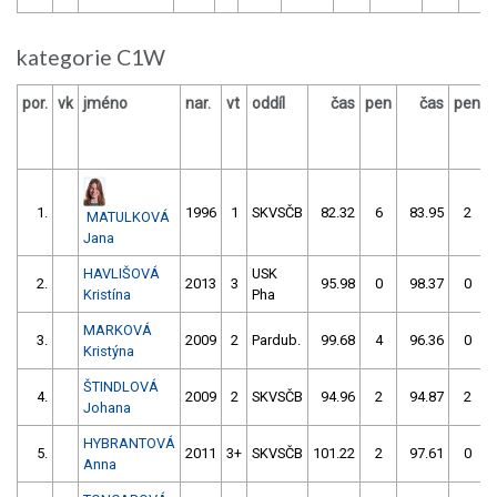
kategorie C1W
por.
vk
jméno
nar.
vt
oddíl
čas
pen
čas
pen
1.
1996
1
SKVSČB
82.32
6
83.95
2
MATULKOVÁ
Jana
HAVLIŠOVÁ
USK
2.
2013
3
95.98
0
98.37
0
Kristína
Pha
MARKOVÁ
3.
2009
2
Pardub.
99.68
4
96.36
0
Kristýna
ŠTINDLOVÁ
4.
2009
2
SKVSČB
94.96
2
94.87
2
Johana
HYBRANTOVÁ
5.
2011
3+
SKVSČB
101.22
2
97.61
0
Anna