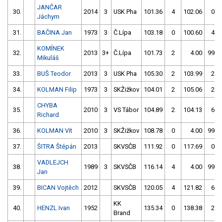
JANČAR
30.
2014
3
USK Pha
101.36
4
102.06
0
Jáchym
31.
BAČINA Jan
1973
3
Č.Lípa
103.18
0
100.60
4
KOMÍNEK
32.
2013
3+
Č.Lípa
101.73
2
4.00
999
Mikuláš
33.
BUŠ Teodor
2013
3
USK Pha
105.30
2
103.99
2
34.
KOLMAN Filip
1973
3
SKŽižkov
104.01
2
105.06
2
CHYBA
35.
2010
3
VS Tábor
104.89
2
104.13
6
Richard
36.
KOLMAN Vít
2010
3
SKŽižkov
108.78
0
4.00
999
37.
ŠITRA Štěpán
2013
SKVSČB
111.92
0
117.69
0
VADLEJCH
38.
1989
3
SKVSČB
116.14
4
4.00
999
Jan
39.
BICAN Vojtěch
2012
SKVSČB
120.05
4
121.82
6
KK
40.
HENZL Ivan
1952
135.34
0
138.38
2
Brand