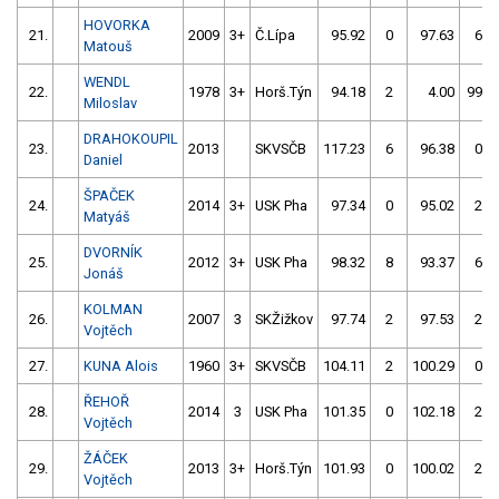
HOVORKA
21.
2009
3+
Č.Lípa
95.92
0
97.63
6
Matouš
WENDL
22.
1978
3+
Horš.Týn
94.18
2
4.00
999
Miloslav
DRAHOKOUPIL
23.
2013
SKVSČB
117.23
6
96.38
0
Daniel
ŠPAČEK
24.
2014
3+
USK Pha
97.34
0
95.02
2
Matyáš
DVORNÍK
25.
2012
3+
USK Pha
98.32
8
93.37
6
Jonáš
KOLMAN
26.
2007
3
SKŽižkov
97.74
2
97.53
2
Vojtěch
27.
KUNA Alois
1960
3+
SKVSČB
104.11
2
100.29
0
ŘEHOŘ
28.
2014
3
USK Pha
101.35
0
102.18
2
Vojtěch
ŽÁČEK
29.
2013
3+
Horš.Týn
101.93
0
100.02
2
Vojtěch