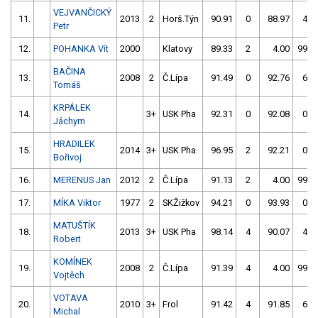
VEJVANČICKÝ
11.
2013
2
Horš.Týn
90.91
0
88.97
4
Petr
12.
POHANKA Vít
2000
Klatovy
89.33
2
4.00
999
BAČINA
13.
2008
2
Č.Lípa
91.49
0
92.76
6
Tomáš
KRPÁLEK
14.
3+
USK Pha
92.31
0
92.08
0
Jáchym
HRADILEK
15.
2014
3+
USK Pha
96.95
2
92.21
0
Bořivoj
16.
MERENUS Jan
2012
2
Č.Lípa
91.13
2
4.00
999
17.
MÍKA Viktor
1977
2
SKŽižkov
94.21
0
93.93
0
MATUŠTÍK
18.
2013
3+
USK Pha
98.14
4
90.07
4
Robert
KOMÍNEK
19.
2008
2
Č.Lípa
91.39
4
4.00
999
Vojtěch
VOTAVA
20.
2010
3+
Frol
91.42
4
91.85
6
Michal