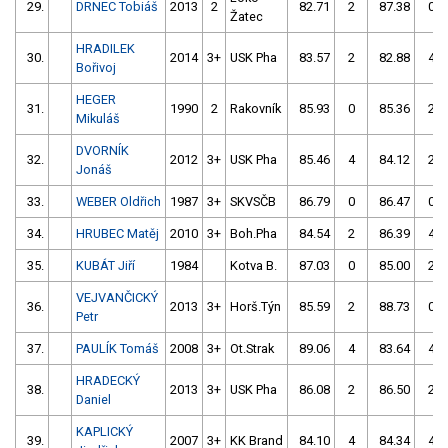
29.
DRNEC Tobiáš
2013
2
82.71
2
87.38
0
Žatec
HRADILEK
30.
2014
3+
USK Pha
83.57
2
82.88
4
Bořivoj
HEGER
31.
1990
2
Rakovník
85.93
0
85.36
2
Mikuláš
DVORNÍK
32.
2012
3+
USK Pha
85.46
4
84.12
2
Jonáš
33.
WEBER Oldřich
1987
3+
SKVSČB
86.79
0
86.47
0
34.
HRUBEC Matěj
2010
3+
Boh.Pha
84.54
2
86.39
4
35.
KUBÁT Jiří
1984
Kotva B.
87.03
0
85.00
2
VEJVANČICKÝ
36.
2013
3+
Horš.Týn
85.59
2
88.73
0
Petr
37.
PAULÍK Tomáš
2008
3+
Ot.Strak
89.06
4
83.64
4
HRADECKÝ
38.
2013
3+
USK Pha
86.08
2
86.50
2
Daniel
KAPLICKÝ
39.
2007
3+
KK Brand
84.10
4
84.34
4