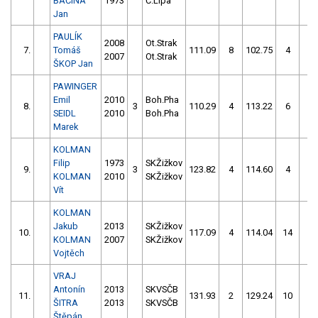
BAČINA
1973
Č.Lípa
Jan
PAULÍK
2008
Ot.Strak
7.
Tomáš
111.09
8
102.75
4
2007
Ot.Strak
ŠKOP Jan
PAWINGER
Emil
2010
Boh.Pha
8.
3
110.29
4
113.22
6
SEIDL
2010
Boh.Pha
Marek
KOLMAN
Filip
1973
SKŽižkov
9.
3
123.82
4
114.60
4
KOLMAN
2010
SKŽižkov
Vít
KOLMAN
Jakub
2013
SKŽižkov
10.
117.09
4
114.04
14
KOLMAN
2007
SKŽižkov
Vojtěch
VRAJ
Antonín
2013
SKVSČB
11.
131.93
2
129.24
10
ŠITRA
2013
SKVSČB
Štěpán