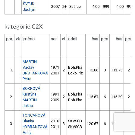
ŠVEJD
2007
2+
Sušice
4.00
999
4.00
999
Jáchym
kategorie C2X
por.
vk
jméno
nar.
vt
oddíl
čas
pen
čas
pen
MARTIN
Václav
1971
Boh.Pha
1.
2
115.86
0
113.75
2
BROTÁNKOVÁ
2001
Loko Plz
Petra
BOKROVÁ
Kristýna
1991
Boh.Pha
2.
2
115.67
6
115.29
2
MARTIN
2009
Boh.Pha
Jakub
TONCAROVÁ
Blanka
2010
SKVSČB
3.
3
120.67
6
117.87
2
HYBRANTOVÁ
2011
SKVSČB
Anna