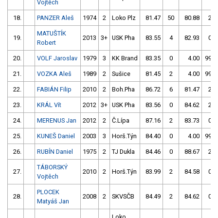
Vojtěch
18.
PANZER Aleš
1974
2
Loko Plz
81.47
50
80.88
2
MATUŠTÍK
19.
2013
3+
USK Pha
83.55
4
82.93
0
Robert
20.
VOLF Jaroslav
1979
3
KK Brand
83.35
0
4.00
999
21.
VOZKA Aleš
1989
2
Sušice
81.45
2
4.00
999
22.
FABIÁN Filip
2010
2
Boh.Pha
86.72
6
81.47
2
23.
KRÁL Vít
2012
3+
USK Pha
83.56
0
84.62
2
24.
MERENUS Jan
2012
2
Č.Lípa
87.16
2
83.73
0
25.
KUNEŠ Daniel
2003
3
Horš.Týn
84.40
0
4.00
999
26.
RUBÍN Daniel
1975
2
TJ Dukla
84.46
0
88.67
2
TÁBORSKÝ
27.
2010
2
Horš.Týn
83.99
2
84.58
0
Vojtěch
PLOCEK
28.
2008
2
SKVSČB
84.49
2
84.62
0
Matyáš Jan
Loko