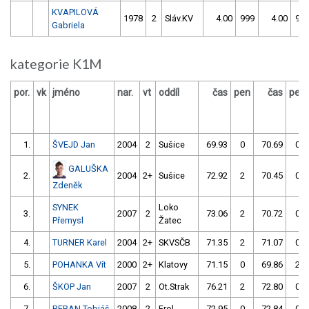
KVAPILOVÁ
1978
2
Sláv.KV
4.00
999
4.00
99
Gabriela
kategorie K1M
por.
vk
jméno
nar.
vt
oddíl
čas
pen
čas
pen
1.
ŠVEJD Jan
2004
2
Sušice
69.93
0
70.69
0
GALUŠKA
2.
2004
2+
Sušice
72.92
2
70.45
0
Zdeněk
SYNEK
Loko
3.
2007
2
73.06
2
70.72
0
Přemysl
Žatec
4.
TURNER Karel
2004
2+
SKVSČB
71.35
2
71.07
0
5.
POHANKA Vít
2000
2+
Klatovy
71.15
0
69.86
2
6.
ŠKOP Jan
2007
2
Ot.Strak
76.21
2
72.80
0
7.
BERAN Tobiáš
2008
2
Frol
72.95
0
72.84
0