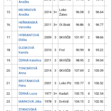
Anežka
MILYANOVÁ
Loko
15.
2014
3+
96.38
2
96.64
0
Anežka
Žatec
HEŘMANSKÁ
16.
2011
3+
Ot.Strak
96.86
0
96.77
2
Veronika
HYBRANTOVÁ
17.
2009
3
SKVSČB
101.97
2
98.66
0
Eliška
DLESKOVÁ
18.
2010
3
Frol
90.99
8
95.22
4
Kamila
19.
ČERNÁ Kateřina
2011
3
SKVSČB
98.95
2
99.04
6
TONCAROVÁ
20.
2014
3
SKVSČB
107.69
2
103.09
0
Anna
BROTÁNKOVÁ
21.
2001
3
Loko Plz
103.77
0
106.52
6
Petra
22.
ČERNÁ Lucie
1977
3+
Kadaň
103.75
6
102.54
2
23.
MARKOVÁ Jitka
1978
3
Dv.Král.
104.15
2
102.92
2
STANOVSKÁ