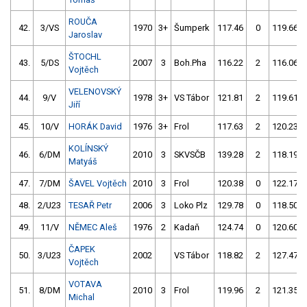
ROUČA
42.
3/VS
1970
3+
Šumperk
117.46
0
119.66
Jaroslav
ŠTOCHL
43.
5/DS
2007
3
Boh.Pha
116.22
2
116.06
Vojtěch
VELENOVSKÝ
44.
9/V
1978
3+
VS Tábor
121.81
2
119.61
Jiří
45.
10/V
HORÁK David
1976
3+
Frol
117.63
2
120.23
KOLÍNSKÝ
46.
6/DM
2010
3
SKVSČB
139.28
2
118.19
Matyáš
47.
7/DM
ŠAVEL Vojtěch
2010
3
Frol
120.38
0
122.17
48.
2/U23
TESAŘ Petr
2006
3
Loko Plz
129.78
0
118.50
49.
11/V
NĚMEC Aleš
1976
2
Kadaň
124.74
0
120.60
ČAPEK
50.
3/U23
2002
VS Tábor
118.82
2
127.47
Vojtěch
VOTAVA
51.
8/DM
2010
3
Frol
119.96
2
121.35
Michal