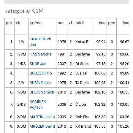
kategorie K1M
por.
vk
jméno
nar.
vt
oddíl
čas
pen
čas
KRATOCHVÍL
1.
1/V
1978
2
Kotva B.
98.94
0
98.67
Jan
2.
1/VM
HÁŠA Michal
1981
2
Bechyně
99.15
0
103.66
3.
1/DS
ŠKOP Jan
2007
2
Ot.Strak
97.18
2
95.20
4.
BOUZEK Filip
1992
2
Sušice
100.60
2
99.89
5.
2/V
RUBÍN Daniel
1975
2
TJ Dukla
100.93
2
100.41
6.
1/DM
UHLÍK Vojtěch
2010
2
Bechyně
102.10
0
100.55
KOMÍNEK
7.
2/DS
2008
2
Č.Lípa
102.32
0
103.05
Vojtěch
8.
2/DM
MARTIN Jakub
2009
2
Boh.Pha
106.38
0
103.26
9.
3/DM
MRŮZEK David
2010
2
KK Brand
105.56
0
105.26