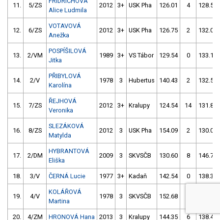
FRIDRICHOVÁ
11.
5/ZS
2012
3+
USK Pha
126.01
4
128.55
Alice Ludmila
VOTAVOVÁ
12.
6/ZS
2012
3+
USK Pha
126.75
2
132.04
Anežka
POSPÍŠILOVÁ
13.
2/VM
1989
3+
VS Tábor
129.54
0
133.18
Jitka
PŘIBYLOVÁ
14.
2/V
1978
3
Hubertus
140.43
2
132.58
Karolína
ŘEJHOVÁ
15.
7/ZS
2012
3+
Kralupy
124.54
14
131.84
Veronika
SLEZÁKOVÁ
16.
8/ZS
2012
3
USK Pha
154.09
2
130.06
Matylda
HYBRANTOVÁ
17.
2/DM
2009
3
SKVSČB
130.60
8
146.76
Eliška
18.
3/V
ČERNÁ Lucie
1977
3+
Kadaň
142.54
0
138.32
KOLÁŘOVÁ
19.
4/V
1978
3
SKVSČB
152.68
0
140.54
Martina
20.
4/ZM
HRONOVÁ Hana
2013
3
Kralupy
144.35
6
138.48