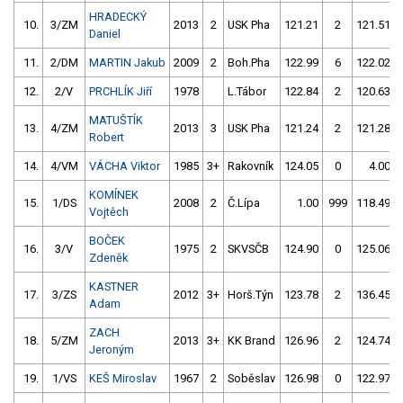
HRADECKÝ
10.
3/ZM
2013
2
USK Pha
121.21
2
121.51
Daniel
11.
2/DM
MARTIN Jakub
2009
2
Boh.Pha
122.99
6
122.02
12.
2/V
PRCHLÍK Jiří
1978
L.Tábor
122.84
2
120.63
MATUŠTÍK
13.
4/ZM
2013
3
USK Pha
121.24
2
121.28
Robert
14.
4/VM
VÁCHA Viktor
1985
3+
Rakovník
124.05
0
4.00
KOMÍNEK
15.
1/DS
2008
2
Č.Lípa
1.00
999
118.49
Vojtěch
BOČEK
16.
3/V
1975
2
SKVSČB
124.90
0
125.06
Zdeněk
KASTNER
17.
3/ZS
2012
3+
Horš.Týn
123.78
2
136.45
Adam
ZACH
18.
5/ZM
2013
3+
KK Brand
126.96
2
124.74
Jeroným
19.
1/VS
KEŠ Miroslav
1967
2
Soběslav
126.98
0
122.97