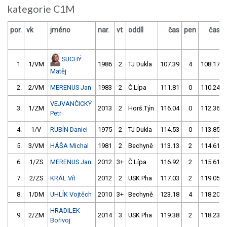
kategorie C1M
por.
vk
jméno
nar.
vt
oddíl
čas
pen
čas
SUCHÝ
1.
1/VM
1986
2
TJ Dukla
107.39
4
108.17
Matěj
2.
2/VM
MERENUS Jan
1983
2
Č.Lípa
111.81
0
110.24
VEJVANČICKÝ
3.
1/ZM
2013
2
Horš.Týn
116.04
0
112.36
Petr
4.
1/V
RUBÍN Daniel
1975
2
TJ Dukla
114.53
0
113.85
5.
3/VM
HÁŠA Michal
1981
2
Bechyně
113.13
2
114.61
6.
1/ZS
MERENUS Jan
2012
3+
Č.Lípa
116.92
2
115.61
7.
2/ZS
KRÁL Vít
2012
2
USK Pha
117.03
2
119.05
8.
1/DM
UHLÍK Vojtěch
2010
3+
Bechyně
123.18
4
118.20
HRADILEK
9.
2/ZM
2014
3
USK Pha
119.38
2
118.23
Bořivoj