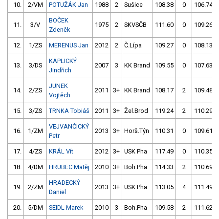
10.
2/VM
POTUŽÁK Jan
1988
2
Sušice
108.38
0
106.74
BOČEK
11.
3/V
1975
2
SKVSČB
111.60
0
109.26
Zdeněk
12.
1/ZS
MERENUS Jan
2012
2
Č.Lípa
109.27
0
108.13
KAPLICKÝ
13.
3/DS
2007
3
KK Brand
109.55
0
107.63
Jindřich
JUNEK
14.
2/ZS
2011
3+
KK Brand
108.17
2
109.48
Vojtěch
15.
3/ZS
TRNKA Tobiáš
2011
3+
Žel.Brod
119.24
2
110.29
VEJVANČICKÝ
16.
1/ZM
2013
3+
Horš.Týn
110.31
0
109.61
Petr
17.
4/ZS
KRÁL Vít
2012
3+
USK Pha
117.49
0
110.35
18.
4/DM
HRUBEC Matěj
2010
3+
Boh.Pha
114.33
2
110.69
HRADECKÝ
19.
2/ZM
2013
3+
USK Pha
113.05
4
111.49
Daniel
20.
5/DM
SEIDL Marek
2010
3
Boh.Pha
109.58
2
111.62