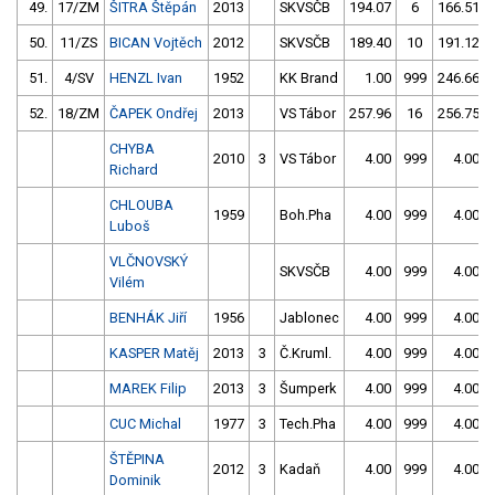
49.
17/ZM
ŠITRA Štěpán
2013
SKVSČB
194.07
6
166.51
50.
11/ZS
BICAN Vojtěch
2012
SKVSČB
189.40
10
191.12
51.
4/SV
HENZL Ivan
1952
KK Brand
1.00
999
246.66
52.
18/ZM
ČAPEK Ondřej
2013
VS Tábor
257.96
16
256.75
CHYBA
2010
3
VS Tábor
4.00
999
4.00
Richard
CHLOUBA
1959
Boh.Pha
4.00
999
4.00
Luboš
VLČNOVSKÝ
SKVSČB
4.00
999
4.00
Vilém
BENHÁK Jiří
1956
Jablonec
4.00
999
4.00
KASPER Matěj
2013
3
Č.Kruml.
4.00
999
4.00
MAREK Filip
2013
3
Šumperk
4.00
999
4.00
CUC Michal
1977
3
Tech.Pha
4.00
999
4.00
ŠTĚPINA
2012
3
Kadaň
4.00
999
4.00
Dominik