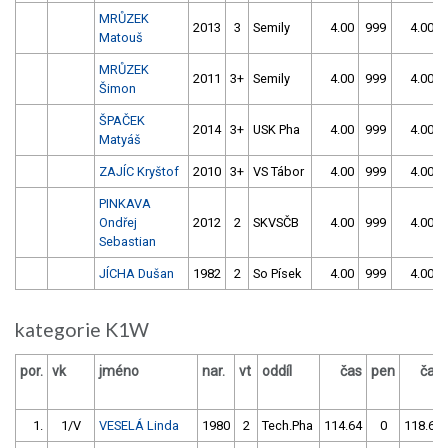
MRŮZEK
2013
3
Semily
4.00
999
4.00
Matouš
MRŮZEK
2011
3+
Semily
4.00
999
4.00
Šimon
ŠPAČEK
2014
3+
USK Pha
4.00
999
4.00
Matyáš
ZAJÍC Kryštof
2010
3+
VS Tábor
4.00
999
4.00
PINKAVA
Ondřej
2012
2
SKVSČB
4.00
999
4.00
Sebastian
JÍCHA Dušan
1982
2
So Písek
4.00
999
4.00
kategorie K1W
por.
vk
jméno
nar.
vt
oddíl
čas
pen
čas
1.
1/V
VESELÁ Linda
1980
2
Tech.Pha
114.64
0
118.60