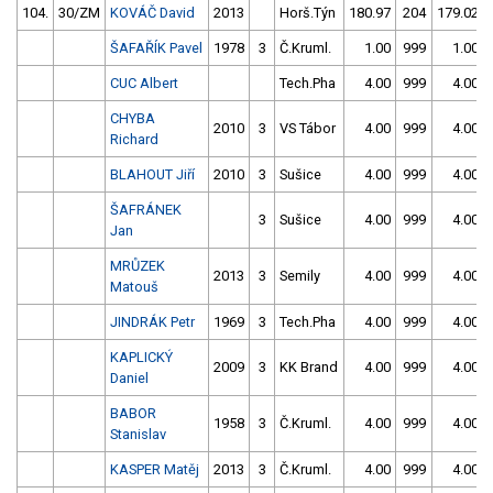
104.
30/ZM
KOVÁČ David
2013
Horš.Týn
180.97
204
179.02
ŠAFAŘÍK Pavel
1978
3
Č.Kruml.
1.00
999
1.00
CUC Albert
Tech.Pha
4.00
999
4.00
CHYBA
2010
3
VS Tábor
4.00
999
4.00
Richard
BLAHOUT Jiří
2010
3
Sušice
4.00
999
4.00
ŠAFRÁNEK
3
Sušice
4.00
999
4.00
Jan
MRŮZEK
2013
3
Semily
4.00
999
4.00
Matouš
JINDRÁK Petr
1969
3
Tech.Pha
4.00
999
4.00
KAPLICKÝ
2009
3
KK Brand
4.00
999
4.00
Daniel
BABOR
1958
3
Č.Kruml.
4.00
999
4.00
Stanislav
KASPER Matěj
2013
3
Č.Kruml.
4.00
999
4.00