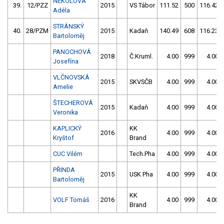
NEKOLOVÁ
39.
12/PZZ
2015
VS Tábor
111.52
500
116.42
Adéla
STRÁNSKÝ
40.
28/PZM
2015
Kadaň
140.49
608
116.23
Bartoloměj
PANOCHOVÁ
2018
Č.Kruml.
4.00
999
4.00
Josefína
VLČNOVSKÁ
2015
SKVSČB
4.00
999
4.00
Amelie
ŠTECHEROVÁ
2015
Kadaň
4.00
999
4.00
Veronika
KAPLICKÝ
KK
2016
4.00
999
4.00
Kryštof
Brand
CUC Vilém
Tech.Pha
4.00
999
4.00
PŘINDA
2015
USK Pha
4.00
999
4.00
Bartoloměj
KK
VOLF Tomáš
2016
4.00
999
4.00
Brand