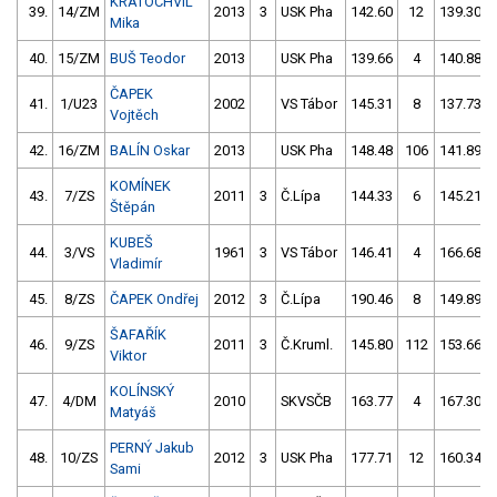
KRATOCHVÍL
39.
14/ZM
2013
3
USK Pha
142.60
12
139.30
Mika
40.
15/ZM
BUŠ Teodor
2013
USK Pha
139.66
4
140.88
ČAPEK
41.
1/U23
2002
VS Tábor
145.31
8
137.73
Vojtěch
42.
16/ZM
BALÍN Oskar
2013
USK Pha
148.48
106
141.89
KOMÍNEK
43.
7/ZS
2011
3
Č.Lípa
144.33
6
145.21
Štěpán
KUBEŠ
44.
3/VS
1961
3
VS Tábor
146.41
4
166.68
Vladimír
45.
8/ZS
ČAPEK Ondřej
2012
3
Č.Lípa
190.46
8
149.89
ŠAFAŘÍK
46.
9/ZS
2011
3
Č.Kruml.
145.80
112
153.66
Viktor
KOLÍNSKÝ
47.
4/DM
2010
SKVSČB
163.77
4
167.30
Matyáš
PERNÝ Jakub
48.
10/ZS
2012
3
USK Pha
177.71
12
160.34
Sami