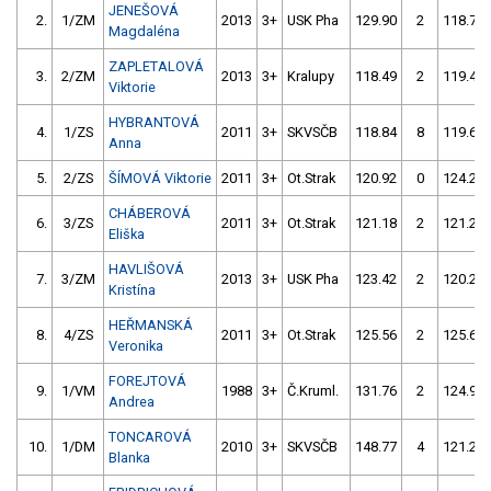
JENEŠOVÁ
2.
1/ZM
2013
3+
USK Pha
129.90
2
118.74
Magdaléna
ZAPLETALOVÁ
3.
2/ZM
2013
3+
Kralupy
118.49
2
119.47
Viktorie
HYBRANTOVÁ
4.
1/ZS
2011
3+
SKVSČB
118.84
8
119.66
Anna
5.
2/ZS
ŠÍMOVÁ Viktorie
2011
3+
Ot.Strak
120.92
0
124.24
CHÁBEROVÁ
6.
3/ZS
2011
3+
Ot.Strak
121.18
2
121.27
Eliška
HAVLIŠOVÁ
7.
3/ZM
2013
3+
USK Pha
123.42
2
120.24
Kristína
HEŘMANSKÁ
8.
4/ZS
2011
3+
Ot.Strak
125.56
2
125.61
Veronika
FOREJTOVÁ
9.
1/VM
1988
3+
Č.Kruml.
131.76
2
124.95
Andrea
TONCAROVÁ
10.
1/DM
2010
3+
SKVSČB
148.77
4
121.20
Blanka