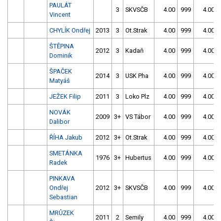
PAULÁT
3
SKVSČB
4.00
999
4.00
Vincent
CHYLÍK Ondřej
2013
3
Ot.Strak
4.00
999
4.00
ŠTĚPINA
2012
3
Kadaň
4.00
999
4.00
Dominik
ŠPAČEK
2014
3
USK Pha
4.00
999
4.00
Matyáš
JEŽEK Filip
2011
3
Loko Plz
4.00
999
4.00
NOVÁK
2009
3+
VS Tábor
4.00
999
4.00
Dalibor
ŘÍHA Jakub
2012
3+
Ot.Strak
4.00
999
4.00
SMETÁNKA
1976
3+
Hubertus
4.00
999
4.00
Radek
PINKAVA
Ondřej
2012
3+
SKVSČB
4.00
999
4.00
Sebastian
MRŮZEK
2011
2
Semily
4.00
999
4.00