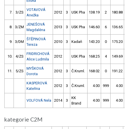
Eliška
VOTAVOVÁ
7.
3/ZS
2012
3
USK Pha
138.19
2
180.88
Anežka
JENEŠOVÁ
8.
3/ZM
2013
3
USK Pha
146.60
6
136.65
Magdaléna
ŠTĚPINOVÁ
9.
3/DM
2010
3
Kadaň
143.20
0
175.20
Tereza
FRIDRICHOVÁ
10.
4/ZS
2012
USK Pha
168.25
4
149.69
Alice Ludmila
MYŠKOVÁ
11.
5/ZS
2012
3
Č.Kruml.
168.02
0
191.22
5
Dorota
KASPEROVÁ
2012
3
Č.Kruml.
4.00
999
4.00
9
Kateřina
KK
VOLFOVÁ Nela
2014
3
4.00
999
4.00
9
Brand
kategorie C2M