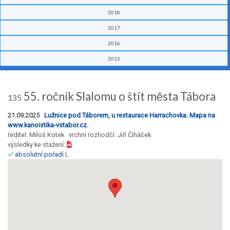
2018
2017
2016
2015
55. ročník Slalomu o štít města Tábora
135
21.09.2025
Lužnice pod Táborem, u restaurace Harrachovka. Mapa na
www.kanoistika-vstabor.cz.
ředitel: Miloš Kotek vrchní rozhodčí: Jiří Čiháček
výsledky ke stažení:
absolutní pořadí
L