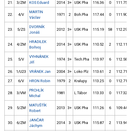
21.
3/ZM
KOS Eduard
2014
3+
USK Pha
116.36
0
111.75
MARTIN
22.
4/V
1971
2
Boh.Pha
117.44
0
111.90
Václav
DVORNÍK
23.
5/ZS
2012
3+
USK Pha
115.19
58
112.29
Jonáš
HRADILEK
24.
4/ZM
2014
3+
USK Pha
110.52
2
112.11
Bořivoj
VYHNÁNEK
25.
5/V
1974
3+
Tech.Pha
113.97
6
112.58
Jiří
26.
1/U23
VRÁNEK Jan
2004
3+
Loko Plz
113.61
2
112.71
27.
6/V
HRON Robin
1979
2
Kralupy
113.25
0
112.71
PRCHLÍK
28.
3/VM
1981
L.Tábor
113.33
0
117.32
Michal
MATUŠTÍK
29.
5/ZM
2013
3+
USK Pha
111.26
6
109.44
Robert
JANČAR
30.
6/ZM
2014
3
USK Pha
115.87
2
113.94
Jáchym