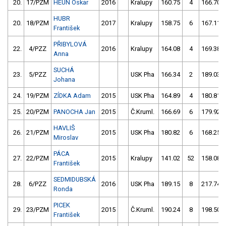
20.
17/PZM
HEUN Oskar
2016
Kralupy
160.75
4
166.70
HUBR
20.
18/PZM
2017
Kralupy
158.75
6
167.11
František
PŘIBYLOVÁ
22.
4/PZZ
2016
Kralupy
164.08
4
169.38
Anna
SUCHÁ
23.
5/PZZ
USK Pha
166.34
2
189.03
Johana
24.
19/PZM
ZÍDKA Adam
2015
USK Pha
164.89
4
180.81
25.
20/PZM
PANOCHA Jan
2015
Č.Kruml.
166.69
6
179.92
HAVLIŠ
26.
21/PZM
2015
USK Pha
180.82
6
168.25
Miroslav
PÁCA
27.
22/PZM
2015
Kralupy
141.02
52
158.08
František
SEDMIDUBSKÁ
28.
6/PZZ
2016
USK Pha
189.15
8
217.74
Ronda
PICEK
29.
23/PZM
2015
Č.Kruml.
190.24
8
198.50
František