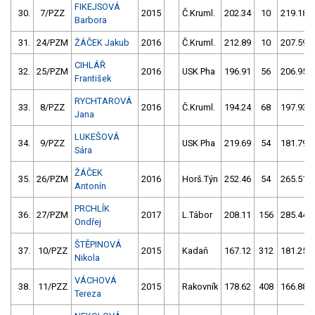
FIKEJSOVÁ
30.
7/PZZ
2015
Č.Kruml.
202.34
10
219.18
Barbora
31.
24/PZM
ŽÁČEK Jakub
2016
Č.Kruml.
212.89
10
207.59
CIHLÁŘ
32.
25/PZM
2016
USK Pha
196.91
56
206.95
František
RYCHTAROVÁ
33.
8/PZZ
2016
Č.Kruml.
194.24
68
197.93
Jana
LUKEŠOVÁ
34.
9/PZZ
USK Pha
219.69
54
181.79
Sára
ŽÁČEK
35.
26/PZM
2016
Horš.Týn
252.46
54
265.51
Antonín
PRCHLÍK
36.
27/PZM
2017
L.Tábor
208.11
156
285.44
Ondřej
ŠTĚPINOVÁ
37.
10/PZZ
2015
Kadaň
167.12
312
181.25
Nikola
VÁCHOVÁ
38.
11/PZZ
2015
Rakovník
178.62
408
166.88
Tereza