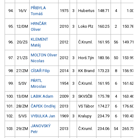
PŘIBYLA
94.
16/V
1975
3
Hubertus
148.71
4
1.00
Tomáš
HRNČÁR
95.
12/DM
2010
3
Loko Plz
160.25
2
150.78
Oliver
KLEMENT
96.
20/ZS
2012
Č.Kruml.
161.95
56
149.71
Matěj
MOLTON Oliver
97.
21/ZS
2012
3
Horš.Týn
183.56
50
153.99
Nicolas
98.
27/ZM
CÍSAŘ Filip
2014
3
KK Brand
173.23
8
156.97
PÁRTL
99.
5/SV
1954
3
Č.Kruml.
161.95
6
161.62
Miroslav
100.
13/DM
LABIK Adam
2009
3
SKVSČB
175.78
4
163.46
101.
28/ZM
ČAPEK Ondřej
2013
VS Tábor
174.27
6
176.60
102.
5/VS
VYBULKA Jan
1969
3
Kralupy
234.79
6
193.43
JANOVSKÝ
103.
29/ZM
2013
Č.Kruml.
234.06
54
265.73
Petr