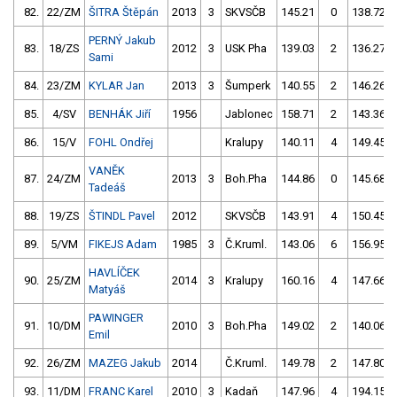
82.
22/ZM
ŠITRA Štěpán
2013
3
SKVSČB
145.21
0
138.72
PERNÝ Jakub
83.
18/ZS
2012
3
USK Pha
139.03
2
136.27
Sami
84.
23/ZM
KYLAR Jan
2013
3
Šumperk
140.55
2
146.26
85.
4/SV
BENHÁK Jiří
1956
Jablonec
158.71
2
143.36
86.
15/V
FOHL Ondřej
Kralupy
140.11
4
149.45
VANĚK
87.
24/ZM
2013
3
Boh.Pha
144.86
0
145.68
Tadeáš
88.
19/ZS
ŠTINDL Pavel
2012
SKVSČB
143.91
4
150.45
89.
5/VM
FIKEJS Adam
1985
3
Č.Kruml.
143.06
6
156.95
HAVLÍČEK
90.
25/ZM
2014
3
Kralupy
160.16
4
147.66
Matyáš
PAWINGER
91.
10/DM
2010
3
Boh.Pha
149.02
2
140.06
Emil
92.
26/ZM
MAZEG Jakub
2014
Č.Kruml.
149.78
2
147.80
93.
11/DM
FRANC Karel
2010
3
Kadaň
147.96
4
194.15