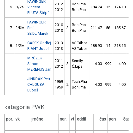
PAWINGER
2012
Boh.Pha
6.
1/ZS
Vincent
184.74
12
174.10
1
2012
Boh.Pha
PLUTA Štěpán
PAWINGER
2010
Boh.Pha
7.
2/DM
Emil
3
211.47
58
185.67
1
2010
Boh.Pha
SEIDL Marek
ČAPEK Ondřej
2013
VS Tábor
8.
1/ZM
188.90
14
218.15
4
RIANT Josef
2013
VS Tábor
MRŮZEK
2011
Semily
Šimon
3
4.00
999
4.00
99
2012
Č.Lípa
MERENUS Jan
JINDRÁK Petr
1969
Tech.Pha
CHLOUBA
2
4.00
999
4.00
99
1959
Boh.Pha
Luboš
kategorie PWK
por.
vk
jméno
nar.
vt
oddíl
čas
pen
čas