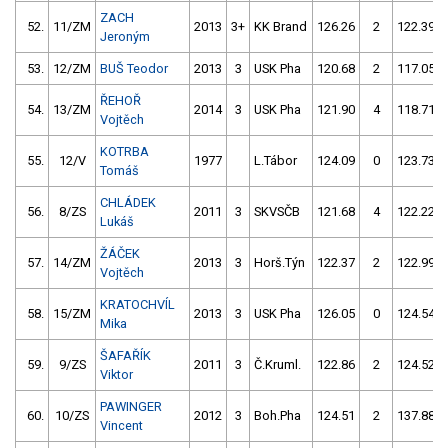
ZACH
52.
11/ZM
2013
3+
KK Brand
126.26
2
122.39
Jeroným
53.
12/ZM
BUŠ Teodor
2013
3
USK Pha
120.68
2
117.05
ŘEHOŘ
54.
13/ZM
2014
3
USK Pha
121.90
4
118.71
Vojtěch
KOTRBA
55.
12/V
1977
L.Tábor
124.09
0
123.73
Tomáš
CHLÁDEK
56.
8/ZS
2011
3
SKVSČB
121.68
4
122.22
Lukáš
ŽÁČEK
57.
14/ZM
2013
3
Horš.Týn
122.37
2
122.99
Vojtěch
KRATOCHVÍL
58.
15/ZM
2013
3
USK Pha
126.05
0
124.54
Mika
ŠAFAŘÍK
59.
9/ZS
2011
3
Č.Kruml.
122.86
2
124.52
Viktor
PAWINGER
60.
10/ZS
2012
3
Boh.Pha
124.51
2
137.88
Vincent