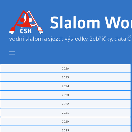
vodní slalom a sjezd: výsledky, žebříčky, data
2026
2025
2024
2023
2022
2021
2020
2019