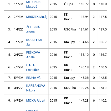
MERENUS
1.
1/PZM
2015
Č.Lípa
118.77
0
118.93
Matouš
KK
2.
2/PZM
MRŮZEK Matěj
2015
118.94
2
117.52
Brand
ŽELEZNÁ
3.
1/PZZ
2015
USK Pha
134.61
0
137.07
Aneta
KOUDELKA
4.
3/PZM
2015
Kralupy
134.65
2
136.77
Jan
PEŠKOVÁ
KK
5.
2/PZZ
2016
138.10
0
136.73
Adéla
Brand
GALA
KK
6.
4/PZM
2015
140.18
2
140.63
František
Brand
7.
5/PZM
ŘEJHA Vít
2015
Kralupy
145.38
0
142.57
KARBANOVÁ
8.
3/PZZ
2015
USK Pha
139.25
6
153.32
Nikola
KK
9.
6/PZM
MICKA Albert
2015
147.23
6
140.22
Brand
LUSKAČ