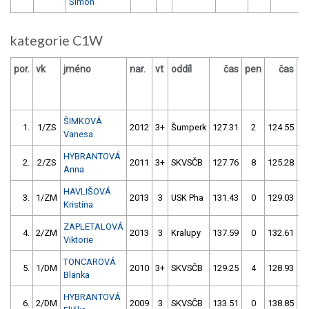
Šimon
kategorie C1W
por.
vk
jméno
nar.
vt
oddíl
čas
pen
čas
p
ŠIMKOVÁ
1.
1/ZS
2012
3+
Šumperk
127.31
2
124.55
Vanesa
HYBRANTOVÁ
2.
2/ZS
2011
3+
SKVSČB
127.76
8
125.28
Anna
HAVLIŠOVÁ
3.
1/ZM
2013
3
USK Pha
131.43
0
129.03
1
Kristína
ZAPLETALOVÁ
4.
2/ZM
2013
3
Kralupy
137.59
0
132.61
Viktorie
TONCAROVÁ
5.
1/DM
2010
3+
SKVSČB
129.25
4
128.93
Blanka
HYBRANTOVÁ
6.
2/DM
2009
3
SKVSČB
133.51
0
138.85