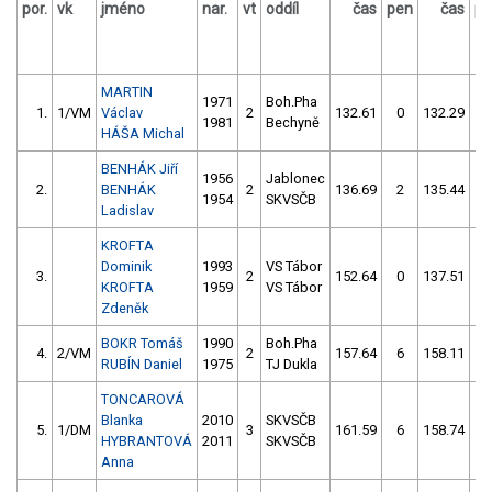
por.
vk
jméno
nar.
vt
oddíl
čas
pen
čas
pe
MARTIN
1971
Boh.Pha
1.
1/VM
Václav
2
132.61
0
132.29
2
1981
Bechyně
HÁŠA Michal
BENHÁK Jiří
1956
Jablonec
2.
BENHÁK
2
136.69
2
135.44
4
1954
SKVSČB
Ladislav
KROFTA
Dominik
1993
VS Tábor
3.
2
152.64
0
137.51
6
KROFTA
1959
VS Tábor
Zdeněk
BOKR Tomáš
1990
Boh.Pha
4.
2/VM
2
157.64
6
158.11
6
RUBÍN Daniel
1975
TJ Dukla
TONCAROVÁ
Blanka
2010
SKVSČB
5.
1/DM
3
161.59
6
158.74
6
HYBRANTOVÁ
2011
SKVSČB
Anna