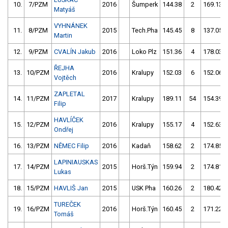
10.
7/PZM
2016
Šumperk
144.38
2
169.13
Matyáš
VYHNÁNEK
11.
8/PZM
2015
Tech.Pha
145.45
8
137.05
Martin
12.
9/PZM
CVALÍN Jakub
2016
Loko Plz
151.36
4
178.03
ŘEJHA
13.
10/PZM
2016
Kralupy
152.03
6
152.06
Vojtěch
ZAPLETAL
14.
11/PZM
2017
Kralupy
189.11
54
154.39
Filip
HAVLÍČEK
15.
12/PZM
2016
Kralupy
155.17
4
152.63
Ondřej
16.
13/PZM
NĚMEC Filip
2016
Kadaň
158.62
2
174.85
LAPINIAUSKAS
17.
14/PZM
2015
Horš.Týn
159.94
2
174.81
Lukas
18.
15/PZM
HAVLIŠ Jan
2015
USK Pha
160.26
2
180.42
TUREČEK
19.
16/PZM
2016
Horš.Týn
160.45
2
171.22
Tomáš