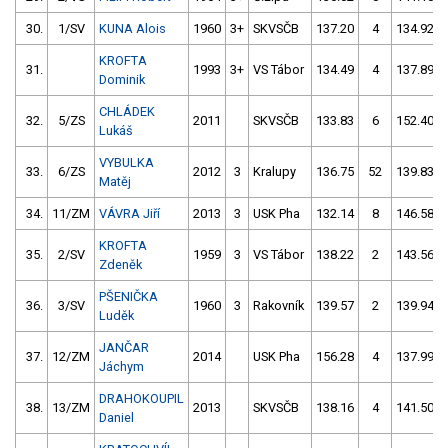
30.
1/SV
KUNA Alois
1960
3+
SKVSČB
137.20
4
134.92
KROFTA
31.
1993
3+
VS Tábor
134.49
4
137.89
Dominik
CHLÁDEK
32.
5/ZS
2011
SKVSČB
133.83
6
152.40
Lukáš
VYBULKA
33.
6/ZS
2012
3
Kralupy
136.75
52
139.83
Matěj
34.
11/ZM
VÁVRA Jiří
2013
3
USK Pha
132.14
8
146.58
KROFTA
35.
2/SV
1959
3
VS Tábor
138.22
2
143.56
Zdeněk
PŠENIČKA
36.
3/SV
1960
3
Rakovník
139.57
2
139.94
Luděk
JANČAR
37.
12/ZM
2014
USK Pha
156.28
4
137.99
Jáchym
DRAHOKOUPIL
38.
13/ZM
2013
SKVSČB
138.16
4
141.50
Daniel