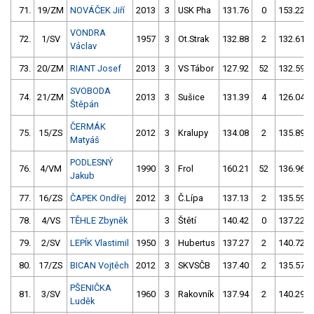
71.
19/ZM
NOVÁČEK Jiří
2013
3
USK Pha
131.76
0
153.22
VONDRA
72.
1/SV
1957
3
Ot.Strak
132.88
2
132.61
Václav
73.
20/ZM
RIANT Josef
2013
3
VS Tábor
127.92
52
132.59
SVOBODA
74.
21/ZM
2013
3
Sušice
131.39
4
126.04
Štěpán
ČERMÁK
75.
15/ZS
2012
3
Kralupy
134.08
2
135.89
Matyáš
PODLESNÝ
76.
4/VM
1990
3
Frol
160.21
52
136.96
Jakub
77.
16/ZS
ČAPEK Ondřej
2012
3
Č.Lípa
137.13
2
135.59
78.
4/VS
TĚHLE Zbyněk
3
Štětí
140.42
0
137.22
79.
2/SV
LEPÍK Vlastimil
1950
3
Hubertus
137.27
2
140.72
80.
17/ZS
BICAN Vojtěch
2012
3
SKVSČB
137.40
2
135.57
PŠENIČKA
81.
3/SV
1960
3
Rakovník
137.94
2
140.29
Luděk