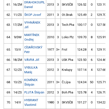
DRAHOKOUPIL
61.
16/ZM
2013
3
SKVSČB
126.52
0
123.19
Daniel
62.
11/ZS
ŠKOP Josef
2011
3
Ot.Strak
125.49
2
129.70
VYHNÁNEK
63.
17/ZM
2013
3
Tech.Pha
130.17
0
127.58
Jiří
MARTÍNEK
64.
9/DM
2010
3
Loko Plz
139.70
8
125.91
Ondřej
CÍSAŘOVSKÝ
65.
13/V
1977
3+
Frol
124.28
4
129.19
Petr
66.
18/ZM
VÁVRA Jiří
2013
3
USK Pha
123.50
6
124.46
VYBULKA
67.
12/ZS
2012
3
Kralupy
137.14
4
127.68
Matěj
KOMÍNEK
68.
13/ZS
2011
3+
Č.Lípa
124.34
50
125.71
Štěpán
69.
14/ZS
PLUTA Štěpán
2012
3
Boh.Pha
125.78
4
126.79
HYBRANT
70.
14/V
1980
3
SKVSČB
131.27
0
134.22
Vlastimil