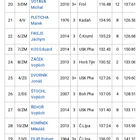
VOTAVA
20.
3/DM
2010
3+
Frol
116.48
12
137.61
Michal
PLETICHA
21.
4/V
1976
3
Kadaň
134.95
8
126.56
Marek
FIKEJS
22.
6/ZM
2014
3
Č.Kruml.
135.23
8
126.68
Jáchym
23.
7/ZM
KOS Eduard
2014
3
USK Pha
132.43
0
150.85
ŽÁČEK
24.
8/ZM
2013
3
Horš.Týn
130.52
2
133.06
Vojtěch
DVORNÍK
25.
4/ZS
2012
3+
USK Pha
127.26
6
129.60
Jonáš
ŠTOCHL
26.
2/DS
2007
3
Boh.Pha
137.05
4
128.51
Vojtěch
ŘEHOŘ
27.
9/ZM
2014
3
USK Pha
131.40
8
133.11
Vojtěch
KOMÍNEK
28.
10/ZM
2013
3
Č.Lípa
137.24
6
135.93
Mikuláš
29.
2/VS
FILIPI Robert
1964
3+
Č.Lípa
136.02
0
141.10