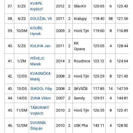
KVAPIL
37.
3/ZS
2012
2
Sláv.KV
120.65
6
123.43
Kryštof
38.
4/ZS
DOLEŽAL Vít
2011
2
Kralupy
118.40
58
121.56
KOUŘIL
39.
10/DM
2009
2
Horš.Týn
119.60
8
116.89
Hynek
KK
40.
5/ZS
KULIHA Jan
2011
2
125.05
4
128.44
Opava
PIŠVEJC
41.
1/ZM
2014
2
Roudnice
123.12
6
124.64
Marek
KVASNIČKA
42.
12/DS
2008
2
Horš.Týn
123.29
8
121.43
Matěj
43.
13/DS
SUKDOL Filip
2008
2
SKVSČB
117.85
14
147.39
44.
14/DS
ZUNA Vilém
2007
2
Semily
129.51
4
144.81
TÁBORSKÝ
45.
11/DM
2010
2
Horš.Týn
126.55
8
123.41
Vojtěch
DVORNÍK
46.
12/DM
2010
2
USK Pha
143.11
4
128.92
Štěpán