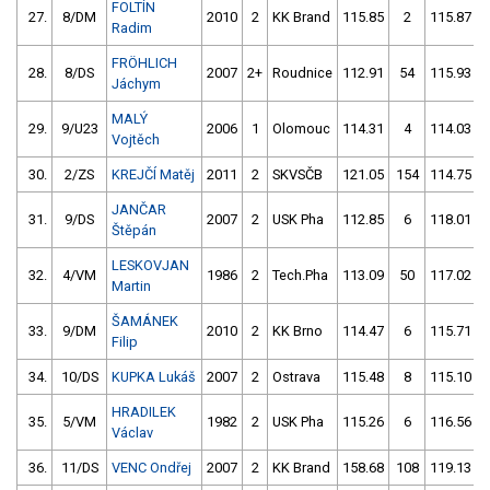
FOLTÍN
27.
8/DM
2010
2
KK Brand
115.85
2
115.87
Radim
FRÖHLICH
28.
8/DS
2007
2+
Roudnice
112.91
54
115.93
Jáchym
MALÝ
29.
9/U23
2006
1
Olomouc
114.31
4
114.03
Vojtěch
30.
2/ZS
KREJČÍ Matěj
2011
2
SKVSČB
121.05
154
114.75
JANČAR
31.
9/DS
2007
2
USK Pha
112.85
6
118.01
Štěpán
LESKOVJAN
32.
4/VM
1986
2
Tech.Pha
113.09
50
117.02
Martin
ŠAMÁNEK
33.
9/DM
2010
2
KK Brno
114.47
6
115.71
Filip
34.
10/DS
KUPKA Lukáš
2007
2
Ostrava
115.48
8
115.10
HRADILEK
35.
5/VM
1982
2
USK Pha
115.26
6
116.56
Václav
36.
11/DS
VENC Ondřej
2007
2
KK Brand
158.68
108
119.13