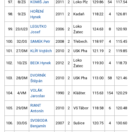
97.
8/ZS
KOMIŠ Jan
2011
2
Loko Plz
129.86
54
117.54
HOŘENÍ
98.
9/ZS
2011
2
Kadaň
118.22
4
126.81
Hynek
LEGUTKO
Loko
99.
23/U23
2006
2
124.63
8
120.93
Josef
Žatec
100.
32/DS
SAMEK Petr
2008
2
Třebech.
118.97
4
115.45
101.
27/DM
KLÍR Vojtěch
2010
2
USK Pha
121.19
2
119.85
Loko
102.
10/ZS
BECK Hynek
2012
2
119.30
4
118.73
Žatec
DVORNÍK
103.
28/DM
2010
2
USK Pha
113.00
58
121.46
Štěpán
VOLÁK
104.
4/VM
1990
2
Klášter.
115.63
154
120.29
Jaroslav
RIANT
105.
29/DM
2010
2
VS Tábor
118.58
6
120.48
Antonín
SVOBODA
106.
33/DS
2007
2
Sušice
120.75
4
130.60
Benjamín