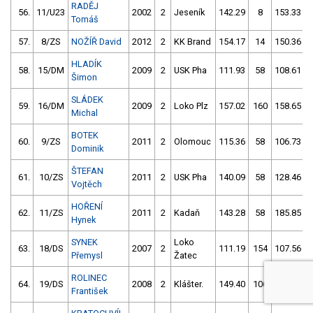
RADĚJ
56.
11/U23
2002
2
Jeseník
142.29
8
153.33
Tomáš
57.
8/ZS
NOŽÍŘ David
2012
2
KK Brand
154.17
14
150.36
HLADÍK
58.
15/DM
2009
2
USK Pha
111.93
58
108.61
Šimon
SLÁDEK
59.
16/DM
2009
2
Loko Plz
157.02
160
158.65
Michal
BOTEK
60.
9/ZS
2011
2
Olomouc
115.36
58
106.73
Dominik
ŠTEFAN
61.
10/ZS
2011
2
USK Pha
140.09
58
128.46
Vojtěch
HOŘENÍ
62.
11/ZS
2011
2
Kadaň
143.28
58
185.85
Hynek
SYNEK
Loko
63.
18/DS
2007
2
111.19
154
107.56
Přemysl
Žatec
ROLINEC
64.
19/DS
2008
2
Klášter.
149.40
106
4.00
František