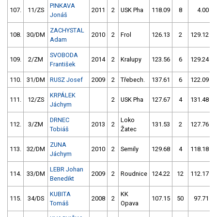
PINKAVA
107.
11/ZS
2011
2
USK Pha
118.09
8
4.00
Jonáš
ZACHYSTAL
108.
30/DM
2010
2
Frol
126.13
2
129.12
Adam
SVOBODA
109.
2/ZM
2014
2
Kralupy
123.56
6
129.24
František
110.
31/DM
RUSZ Josef
2009
2
Třebech.
137.61
6
122.09
KRPÁLEK
111.
12/ZS
2
USK Pha
127.67
4
131.48
Jáchym
DRNEC
Loko
112.
3/ZM
2013
2
131.53
2
127.76
Tobiáš
Žatec
ZUNA
113.
32/DM
2010
2
Semily
129.68
4
118.18
Jáchym
LEBR Johan
114.
33/DM
2009
2
Roudnice
124.22
12
112.17
Benedikt
KUBITA
KK
115.
34/DS
2008
2
107.15
50
97.71
Tomáš
Opava