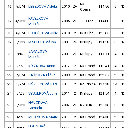
KK
16.
5/DM
LEBEDOVÁ Adéla
2010
2+
114.56
6
124
Opava
PAVELKOVÁ
17.
4/U23
2005
2+
TJ Dukla
114.80
6
114
Markéta
18.
6/DM
PODUŠKOVÁ Julie
2010
2
USK Pha
125.65
6
114
19.
5/U23
MACHUTOVÁ Iva
2003
2+
Kralupy
121.58
0
149
SAKALOVÁ
20.
8/DS
2007
2+
Kralupy
117.71
4
120
Markéta
21.
2/ZS
KŘIŽKOVÁ Anna
2012
2
KK Brand
119.41
4
132
22.
7/DM
ZAŤKOVÁ Eliška
2009
2
KK Brand
122.57
2
125
23.
1/ZM
PIŠVEJCOVÁ Bára
2013
2
Roudnice
124.28
54
121
24.
3/ZS
VYBULKOVÁ Julie
2011
2
Kralupy
121.54
4
122
HAUCKOVÁ
25.
6/U23
2002
2+
KVS HK
126.36
8
126
Gabriela
25.
4/ZS
MRŮZKOVÁ Marie
2011
2
KK Brand
124.30
2
134
HRONOVÁ