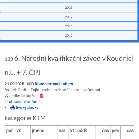
2018
2017
2016
2015
6. Národní kvalifikační závod v Roudnici
133
n.L. + 7. ČPJ
21.09.2025
USD Roudnice nad Labem
ředitel: Ondřej Zajíc vrchní rozhodčí: Jaroslav Bednář
výsledky ke stažení:
absolutní pořadí
L
live výsledky
kategorie K1M
por.
vk
jméno
nar.
vt
oddíl
čas
pen
čas
p