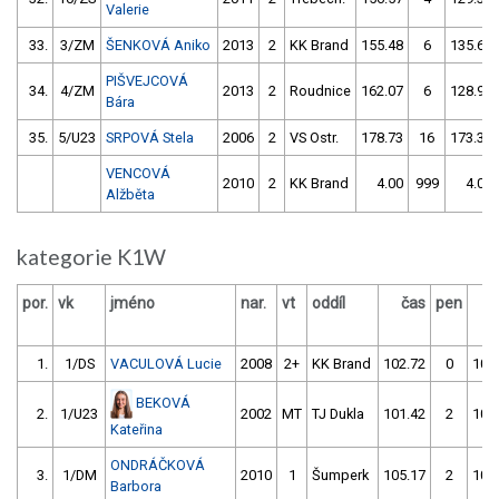
Valerie
33.
3/ZM
ŠENKOVÁ Aniko
2013
2
KK Brand
155.48
6
135.60
PIŠVEJCOVÁ
34.
4/ZM
2013
2
Roudnice
162.07
6
128.92
Bára
35.
5/U23
SRPOVÁ Stela
2006
2
VS Ostr.
178.73
16
173.36
VENCOVÁ
2010
2
KK Brand
4.00
999
4.00
Alžběta
kategorie K1W
por.
vk
jméno
nar.
vt
oddíl
čas
pen
č
1.
1/DS
VACULOVÁ Lucie
2008
2+
KK Brand
102.72
0
107
BEKOVÁ
2.
1/U23
2002
MT
TJ Dukla
101.42
2
105
Kateřina
ONDRÁČKOVÁ
3.
1/DM
2010
1
Šumperk
105.17
2
102
Barbora