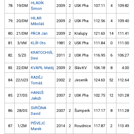
HLADÍK
78.
19/DM
2009
2
USK Pha
107.11
4
109.82
Šimon
HILAR
79.
20/DM
2009
2
USK Pha
112.56
4
109.40
Mikoláš
80.
21/DM
PÁCA Jan
2009
2
Kralupy
121.63
14
111.41
81.
3/VM
KLÍR Oto
1981
2
USK Pha
111.84
0
111.00
KRATOCHVÍL
82.
5/ZS
2011
2
USK Pha
116.95
6
106.27
Devi
83.
22/DM
KVAPIL Matěj
2009
2
Sláv.KV
106.18
8
4.00
RADĚJ
84.
22/U23
2002
2
Jeseník
124.63
52
112.64
Tomáš
HANUŠ
85.
27/DS
2007
2
USK Pha
102.75
12
101.28
Jakub
SVRČINA
86.
28/DS
2007
2
Šumperk
117.17
8
111.28
David
PIŠVEJC
87.
1/ZM
2014
2
Roudnice
117.87
2
113.49
Marek