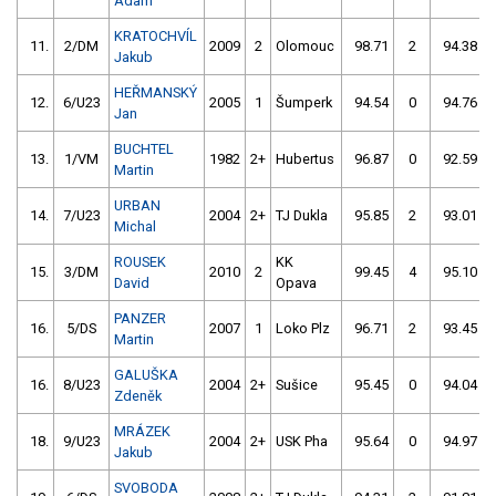
Adam
KRATOCHVÍL
11.
2/DM
2009
2
Olomouc
98.71
2
94.38
Jakub
HEŘMANSKÝ
12.
6/U23
2005
1
Šumperk
94.54
0
94.76
Jan
BUCHTEL
13.
1/VM
1982
2+
Hubertus
96.87
0
92.59
Martin
URBAN
14.
7/U23
2004
2+
TJ Dukla
95.85
2
93.01
Michal
ROUSEK
KK
15.
3/DM
2010
2
99.45
4
95.10
David
Opava
PANZER
16.
5/DS
2007
1
Loko Plz
96.71
2
93.45
Martin
GALUŠKA
16.
8/U23
2004
2+
Sušice
95.45
0
94.04
Zdeněk
MRÁZEK
18.
9/U23
2004
2+
USK Pha
95.64
0
94.97
Jakub
SVOBODA