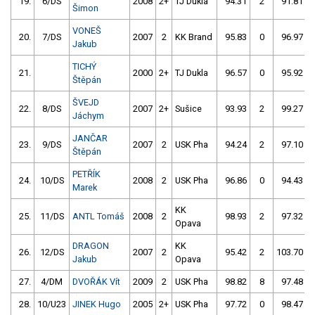
19.
6/DS
2008
2+
TJ Dukla
94.31
2
91.81
Šimon
VONEŠ
20.
7/DS
2007
2
KK Brand
95.83
0
96.97
Jakub
TICHÝ
21.
2000
2+
TJ Dukla
96.57
0
95.92
Štěpán
ŠVEJD
22.
8/DS
2007
2+
Sušice
93.93
2
99.27
Jáchym
JANČAR
23.
9/DS
2007
2
USK Pha
94.24
2
97.10
Štěpán
PETŘÍK
24.
10/DS
2008
2
USK Pha
96.86
0
94.43
Marek
KK
25.
11/DS
ANTL Tomáš
2008
2
98.93
2
97.32
Opava
DRAGON
KK
26.
12/DS
2007
2
95.42
2
103.70
Jakub
Opava
27.
4/DM
DVOŘÁK Vít
2009
2
USK Pha
98.82
8
97.48
28.
10/U23
JINEK Hugo
2005
2+
USK Pha
97.72
0
98.47