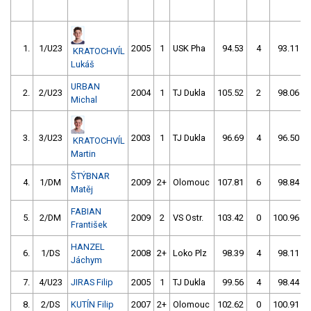
1.
1/U23
2005
1
USK Pha
94.53
4
93.11
KRATOCHVÍL
Lukáš
URBAN
2.
2/U23
2004
1
TJ Dukla
105.52
2
98.06
Michal
3.
3/U23
2003
1
TJ Dukla
96.69
4
96.50
KRATOCHVÍL
Martin
ŠTÝBNAR
4.
1/DM
2009
2+
Olomouc
107.81
6
98.84
Matěj
FABIAN
5.
2/DM
2009
2
VS Ostr.
103.42
0
100.96
František
HANZEL
6.
1/DS
2008
2+
Loko Plz
98.39
4
98.11
Jáchym
7.
4/U23
JIRAS Filip
2005
1
TJ Dukla
99.56
4
98.44
8.
2/DS
KUTÍN Filip
2007
2+
Olomouc
102.62
0
100.91