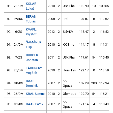
KOLÁŘ
88.
23/DM
2010
2
USK Pha
110.90
10
109.65
Lukáš
BERAN
89.
29/DS
2008
2
Frol
107.82
8
112.62
Tobiáš
KVAPIL
90.
6/ZS
2012
2
Sláv.KV
118.47
2
116.52
Kryštof
ŠAMÁNEK
91.
24/DM
2010
2
KK Brno
114.17
8
111.31
Filip
BURGER
92.
7/ZS
2011
2
USK Pha
117.61
54
115.40
Jonatan
TÁBORSKÝ
93.
25/DM
2010
2
Horš.Týn
122.17
0
113.59
Vojtěch
BAAR
KK
94.
30/DS
2007
2
107.29
200
117.94
Dominik
Opava
95.
26/DM
KRÁL Samuel
2010
2
Olomouc
129.70
54
116.21
KK
96.
31/DS
BAAR Patrik
2007
2
121.14
4
110.43
Opava