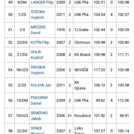
49.
9/DM
LANGER Filip
2009
2
USK Pha
102.31
0
100.98
ŠTEFAN
50.
1/ZS
2011
2
USK Pha
104.04
4
102.57
Vojtěch
MRŮZEK
51.
1/V
1976
2
TJ Dukla
102.94
0
103.09
David
52.
20/DS
KUTÍN Filip
2007
2
Olomouc
100.98
2
103.80
UHLÍK
52.
21/DS
2008
2
KK Brand
100.98
2
111.71
Kryštof
DRUSKA
54.
18/U23
2006
2
SKVSČB
117.20
2
103.08
Vojtěch
KK
55.
2/ZS
KULIHA Jan
2011
2
106.13
2
103.58
Opava
POKORNÝ
56.
10/DM
2009
2
USK Pha
99.62
4
112.06
Daniel
SEMERÁD
57.
19/U23
2006
2+
Roudnice
101.92
2
96.91
Jakub
SYNEK
Loko
58.
22/DS
2007
2
107.37
0
102.14
Přemysl
Žatec