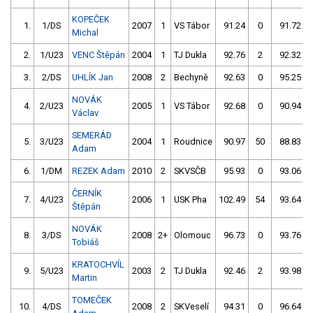
KOPEČEK
1.
1/DS
2007
1
VS Tábor
91.24
0
91.72
Michal
2.
1/U23
VENC Štěpán
2004
1
TJ Dukla
92.76
2
92.32
3.
2/DS
UHLÍK Jan
2008
2
Bechyně
92.63
0
95.25
NOVÁK
4.
2/U23
2005
1
VS Tábor
92.68
0
90.94
Václav
SEMERÁD
5.
3/U23
2004
1
Roudnice
90.97
50
88.83
Adam
6.
1/DM
REZEK Adam
2010
2
SKVSČB
95.93
0
93.06
ČERNÍK
7.
4/U23
2006
1
USK Pha
102.49
54
93.64
Štěpán
NOVÁK
8.
3/DS
2008
2+
Olomouc
96.73
0
93.76
Tobiáš
KRATOCHVÍL
9.
5/U23
2003
2
TJ Dukla
92.46
2
93.98
Martin
TOMEČEK
10.
4/DS
2008
2
SKVeselí
94.31
0
96.64