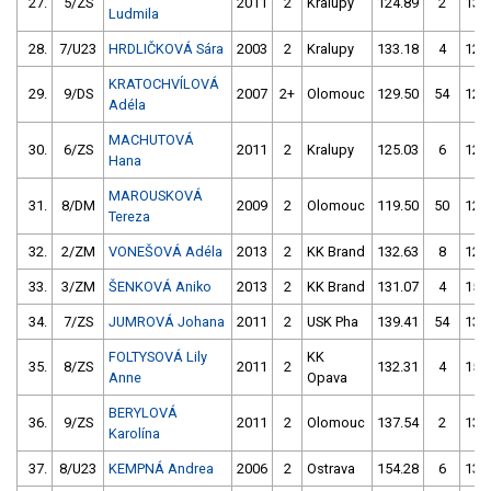
27.
5/ZS
2011
2
Kralupy
124.89
2
135
Ludmila
28.
7/U23
HRDLIČKOVÁ Sára
2003
2
Kralupy
133.18
4
124
KRATOCHVÍLOVÁ
29.
9/DS
2007
2+
Olomouc
129.50
54
120
Adéla
MACHUTOVÁ
30.
6/ZS
2011
2
Kralupy
125.03
6
121
Hana
MAROUSKOVÁ
31.
8/DM
2009
2
Olomouc
119.50
50
128
Tereza
32.
2/ZM
VONEŠOVÁ Adéla
2013
2
KK Brand
132.63
8
129
33.
3/ZM
ŠENKOVÁ Aniko
2013
2
KK Brand
131.07
4
152
34.
7/ZS
JUMROVÁ Johana
2011
2
USK Pha
139.41
54
131
FOLTYSOVÁ Lily
KK
35.
8/ZS
2011
2
132.31
4
156
Anne
Opava
BERYLOVÁ
36.
9/ZS
2011
2
Olomouc
137.54
2
137
Karolína
37.
8/U23
KEMPNÁ Andrea
2006
2
Ostrava
154.28
6
134