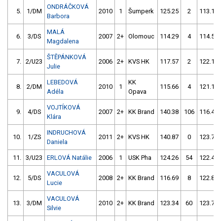
ONDRÁČKOVÁ
5.
1/DM
2010
1
Šumperk
125.25
2
113.13
Barbora
MALÁ
6.
3/DS
2007
2+
Olomouc
114.29
4
114.58
Magdalena
ŠTĚPÁNKOVÁ
7.
2/U23
2006
2+
KVS HK
117.57
2
122.16
Julie
LEBEDOVÁ
KK
8.
2/DM
2010
1
115.66
4
121.11
Adéla
Opava
VOJTÍKOVÁ
9.
4/DS
2007
2+
KK Brand
140.38
106
116.40
Klára
INDRUCHOVÁ
10.
1/ZS
2011
2+
KVS HK
140.87
0
123.73
Daniela
11.
3/U23
ERLOVÁ Natálie
2006
1
USK Pha
124.26
54
122.44
VACULOVÁ
12.
5/DS
2008
2+
KK Brand
116.69
8
122.83
Lucie
VACULOVÁ
13.
3/DM
2010
2+
KK Brand
123.34
60
123.78
Silvie