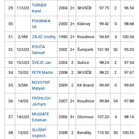
TURNER
29.
11/U23
2004
2+
SKVSČB
97.75
2
96.54
Karel
POHANKA
30.
2000
2+
Klatovy
99.42
0
98.68
Vít
31.
2/VM
ZAJÍC Ondřej
1990
2+
Roudnice
94.69
4
100.54
ROUČA
32.
12/U23
2002
2+
Šumperk
101.90
52
95.20
Samuel
33.
13/U23
ŠVEJD Jan
2004
2
Sušice
98.24
2
97.54
34.
13/DS
PETR Martin
2008
2
SKVSČB
98.22
2
97.67
NOVOTNÝ
35.
5/DM
2009
2
KK Brand
99.69
0
99.69
Matyáš
FRÖHLICH
36.
14/DS
2007
2+
Roudnice
99.84
54
97.88
Jáchym
MUSSATE
37.
14/U23
2006
3+
Olomouc
107.20
4
98.14
Esteban
SLUŠNÝ
38.
15/DS
2008
2
Benátky
110.50
50
100.35
Vojtěch