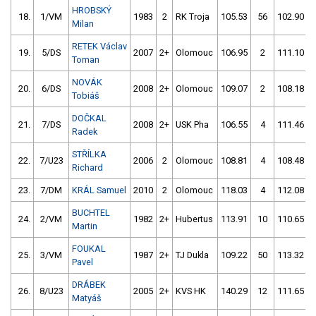
HROBSKÝ
18.
1/VM
1983
2
RK Troja
105.53
56
102.90
Milan
RETEK Václav
19.
5/DS
2007
2+
Olomouc
106.95
2
111.10
Toman
NOVÁK
20.
6/DS
2008
2+
Olomouc
109.07
2
108.18
Tobiáš
DOČKAL
21.
7/DS
2008
2+
USK Pha
106.55
4
111.46
Radek
STŘÍLKA
22.
7/U23
2006
2
Olomouc
108.81
4
108.48
Richard
23.
7/DM
KRÁL Samuel
2010
2
Olomouc
118.03
4
112.08
BUCHTEL
24.
2/VM
1982
2+
Hubertus
113.91
10
110.65
Martin
FOUKAL
25.
3/VM
1987
2+
TJ Dukla
109.22
50
113.32
Pavel
DRÁBEK
26.
8/U23
2005
2+
KVS HK
140.29
12
111.65
Matyáš