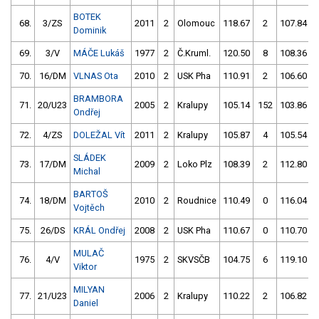
BOTEK
68.
3/ZS
2011
2
Olomouc
118.67
2
107.84
Dominik
69.
3/V
MÁČE Lukáš
1977
2
Č.Kruml.
120.50
8
108.36
70.
16/DM
VLNAS Ota
2010
2
USK Pha
110.91
2
106.60
BRAMBORA
71.
20/U23
2005
2
Kralupy
105.14
152
103.86
Ondřej
72.
4/ZS
DOLEŽAL Vít
2011
2
Kralupy
105.87
4
105.54
SLÁDEK
73.
17/DM
2009
2
Loko Plz
108.39
2
112.80
Michal
BARTOŠ
74.
18/DM
2010
2
Roudnice
110.49
0
116.04
Vojtěch
75.
26/DS
KRÁL Ondřej
2008
2
USK Pha
110.67
0
110.70
MULAČ
76.
4/V
1975
2
SKVSČB
104.75
6
119.10
Viktor
MILYAN
77.
21/U23
2006
2
Kralupy
110.22
2
106.82
Daniel