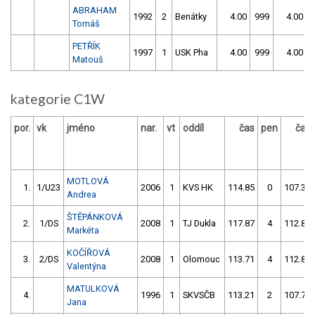
ABRAHAM
1992
2
Benátky
4.00
999
4.00
Tomáš
PETŘÍK
1997
1
USK Pha
4.00
999
4.00
Matouš
kategorie C1W
por.
vk
jméno
nar.
vt
oddíl
čas
pen
čas
MOTLOVÁ
1.
1/U23
2006
1
KVS HK
114.85
0
107.39
Andrea
ŠTĚPÁNKOVÁ
2.
1/DS
2008
1
TJ Dukla
117.87
4
112.84
Markéta
KOČÍŘOVÁ
3.
2/DS
2008
1
Olomouc
113.71
4
112.86
Valentýna
MATULKOVÁ
4.
1996
1
SKVSČB
113.21
2
107.77
Jana