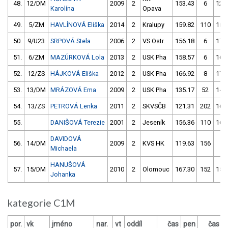
48.
12/DM
2009
2
153.43
6
124
Karolína
Opava
49.
5/ZM
HAVLÍNOVÁ Eliška
2014
2
Kralupy
159.82
110
155
50.
9/U23
SRPOVÁ Stela
2006
2
VS Ostr.
156.18
6
172
51.
6/ZM
MAZÚRKOVÁ Lola
2013
2
USK Pha
158.57
6
160
52.
12/ZS
HÁJKOVÁ Eliška
2012
2
USK Pha
166.92
8
175
53.
13/DM
MRÁZOVÁ Ema
2009
2
USK Pha
135.17
52
143
54.
13/ZS
PETROVÁ Lenka
2011
2
SKVSČB
121.31
202
164
55.
DANIŠOVÁ Terezie
2001
2
Jeseník
156.36
110
165
DAVIDOVÁ
56.
14/DM
2009
2
KVS HK
119.63
156
4
Michaela
HANUŠOVÁ
57.
15/DM
2010
2
Olomouc
167.30
152
155
Johanka
kategorie C1M
por.
vk
jméno
nar.
vt
oddíl
čas
pen
čas
p