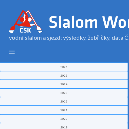
vodní slalom a sjezd: výsledky, žebříčky, data
2026
2025
2024
2023
2022
2021
2020
2019