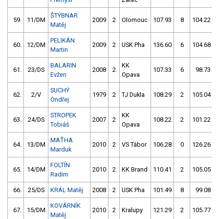
ŠTÝBNAR
59.
11/DM
2009
2
Olomouc
107.93
8
104.22
Matěj
PELIKÁN
60.
12/DM
2009
2
USK Pha
136.60
6
104.68
Martin
BALARIN
KK
61.
23/DS
2008
2
107.33
6
98.73
Evžen
Opava
SUCHÝ
62.
2/V
1979
2
TJ Dukla
108.29
2
105.04
Ondřej
STROPEK
KK
63.
24/DS
2007
2
108.22
2
101.22
Tobiáš
Opava
MAŤHA
64.
13/DM
2010
2
VS Tábor
106.28
0
126.26
Marduk
FOLTÍN
65.
14/DM
2010
2
KK Brand
110.41
2
105.05
Radim
66.
25/DS
KRÁL Matěj
2008
2
USK Pha
101.49
8
99.08
KOVÁRNÍK
67.
15/DM
2010
2
Kralupy
121.29
2
105.77
Matěj