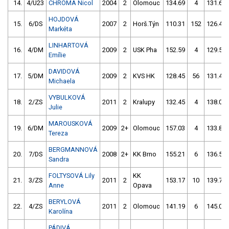
14.
4/U23
CHROMÁ Nicol
2004
2
Olomouc
134.69
4
131.64
HOJDOVÁ
15.
6/DS
2007
2
Horš.Týn
110.31
152
126.40
Markéta
LINHARTOVÁ
16.
4/DM
2009
2
USK Pha
152.59
4
129.52
Emílie
DAVIDOVÁ
17.
5/DM
2009
2
KVS HK
128.45
56
131.43
Michaela
VYBULKOVÁ
18.
2/ZS
2011
2
Kralupy
132.45
4
138.07
Julie
MAROUSKOVÁ
19.
6/DM
2009
2+
Olomouc
157.03
4
133.83
Tereza
BERGMANNOVÁ
20.
7/DS
2008
2+
KK Brno
155.21
6
136.52
Sandra
FOLTYSOVÁ Lily
KK
21.
3/ZS
2011
2
153.17
10
139.72
Anne
Opava
BERYLOVÁ
22.
4/ZS
2011
2
Olomouc
141.19
6
145.06
Karolína
PÁDIVÁ