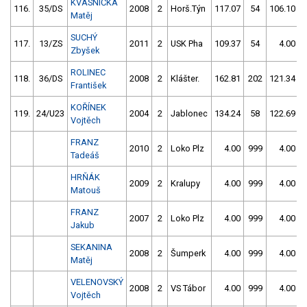
KVASNIČKA
116.
35/DS
2008
2
Horš.Týn
117.07
54
106.10
Matěj
SUCHÝ
117.
13/ZS
2011
2
USK Pha
109.37
54
4.00
Zbyšek
ROLINEC
118.
36/DS
2008
2
Klášter.
162.81
202
121.34
František
KOŘÍNEK
119.
24/U23
2004
2
Jablonec
134.24
58
122.69
Vojtěch
FRANZ
2010
2
Loko Plz
4.00
999
4.00
Tadeáš
HRŇÁK
2009
2
Kralupy
4.00
999
4.00
Matouš
FRANZ
2007
2
Loko Plz
4.00
999
4.00
Jakub
SEKANINA
2008
2
Šumperk
4.00
999
4.00
Matěj
VELENOVSKÝ
2008
2
VS Tábor
4.00
999
4.00
Vojtěch