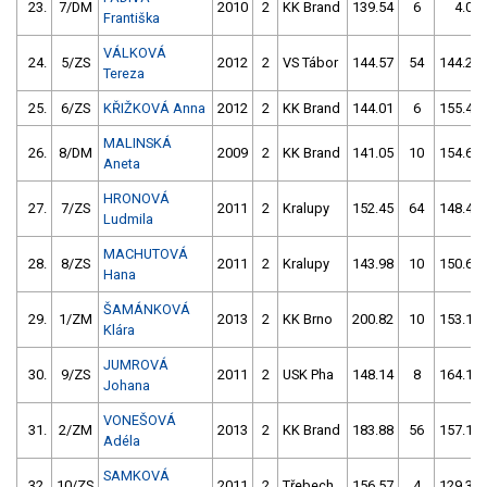
23.
7/DM
2010
2
KK Brand
139.54
6
4.00
Františka
VÁLKOVÁ
24.
5/ZS
2012
2
VS Tábor
144.57
54
144.29
Tereza
25.
6/ZS
KŘIŽKOVÁ Anna
2012
2
KK Brand
144.01
6
155.42
MALINSKÁ
26.
8/DM
2009
2
KK Brand
141.05
10
154.64
Aneta
HRONOVÁ
27.
7/ZS
2011
2
Kralupy
152.45
64
148.48
Ludmila
MACHUTOVÁ
28.
8/ZS
2011
2
Kralupy
143.98
10
150.66
Hana
ŠAMÁNKOVÁ
29.
1/ZM
2013
2
KK Brno
200.82
10
153.17
Klára
JUMROVÁ
30.
9/ZS
2011
2
USK Pha
148.14
8
164.18
Johana
VONEŠOVÁ
31.
2/ZM
2013
2
KK Brand
183.88
56
157.19
Adéla
SAMKOVÁ
32.
10/ZS
2011
2
Třebech.
156.57
4
129.39