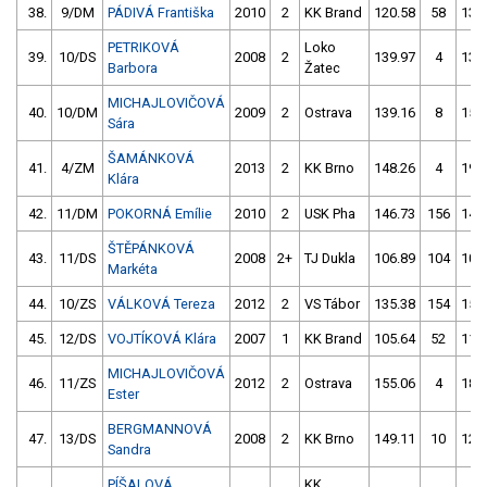
38.
9/DM
PÁDIVÁ Františka
2010
2
KK Brand
120.58
58
135
PETRIKOVÁ
Loko
39.
10/DS
2008
2
139.97
4
133
Barbora
Žatec
MICHAJLOVIČOVÁ
40.
10/DM
2009
2
Ostrava
139.16
8
153
Sára
ŠAMÁNKOVÁ
41.
4/ZM
2013
2
KK Brno
148.26
4
192
Klára
42.
11/DM
POKORNÁ Emílie
2010
2
USK Pha
146.73
156
145
ŠTĚPÁNKOVÁ
43.
11/DS
2008
2+
TJ Dukla
106.89
104
104
Markéta
44.
10/ZS
VÁLKOVÁ Tereza
2012
2
VS Tábor
135.38
154
151
45.
12/DS
VOJTÍKOVÁ Klára
2007
1
KK Brand
105.64
52
118
MICHAJLOVIČOVÁ
46.
11/ZS
2012
2
Ostrava
155.06
4
182
Ester
BERGMANNOVÁ
47.
13/DS
2008
2
KK Brno
149.11
10
125
Sandra
PÍŠALOVÁ
KK