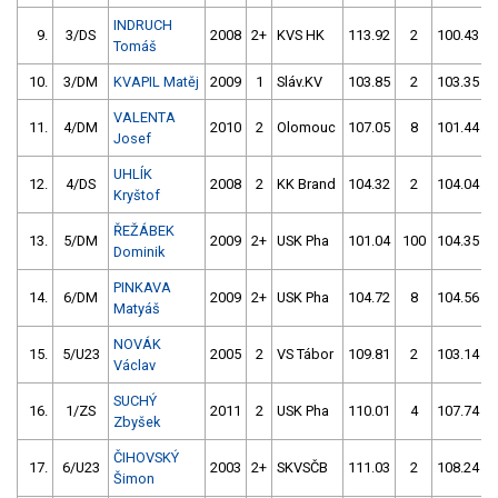
INDRUCH
9.
3/DS
2008
2+
KVS HK
113.92
2
100.43
Tomáš
10.
3/DM
KVAPIL Matěj
2009
1
Sláv.KV
103.85
2
103.35
VALENTA
11.
4/DM
2010
2
Olomouc
107.05
8
101.44
Josef
UHLÍK
12.
4/DS
2008
2
KK Brand
104.32
2
104.04
Kryštof
ŘEŽÁBEK
13.
5/DM
2009
2+
USK Pha
101.04
100
104.35
Dominik
PINKAVA
14.
6/DM
2009
2+
USK Pha
104.72
8
104.56
Matyáš
NOVÁK
15.
5/U23
2005
2
VS Tábor
109.81
2
103.14
Václav
SUCHÝ
16.
1/ZS
2011
2
USK Pha
110.01
4
107.74
Zbyšek
ČIHOVSKÝ
17.
6/U23
2003
2+
SKVSČB
111.03
2
108.24
Šimon