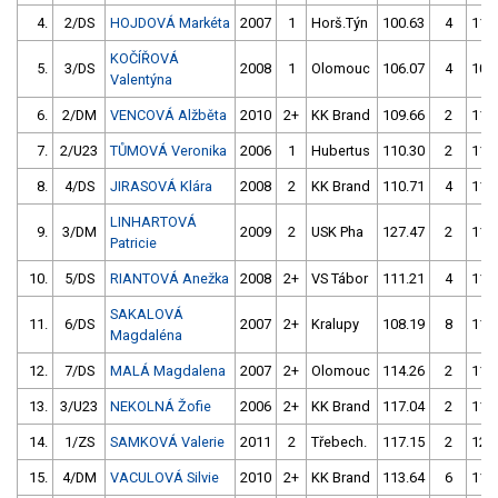
4.
2/DS
HOJDOVÁ Markéta
2007
1
Horš.Týn
100.63
4
110
KOČÍŘOVÁ
5.
3/DS
2008
1
Olomouc
106.07
4
107
Valentýna
6.
2/DM
VENCOVÁ Alžběta
2010
2+
KK Brand
109.66
2
110
7.
2/U23
TŮMOVÁ Veronika
2006
1
Hubertus
110.30
2
118
8.
4/DS
JIRASOVÁ Klára
2008
2
KK Brand
110.71
4
117
LINHARTOVÁ
9.
3/DM
2009
2
USK Pha
127.47
2
110
Patricie
10.
5/DS
RIANTOVÁ Anežka
2008
2+
VS Tábor
111.21
4
118
SAKALOVÁ
11.
6/DS
2007
2+
Kralupy
108.19
8
110
Magdaléna
12.
7/DS
MALÁ Magdalena
2007
2+
Olomouc
114.26
2
117
13.
3/U23
NEKOLNÁ Žofie
2006
2+
KK Brand
117.04
2
115
14.
1/ZS
SAMKOVÁ Valerie
2011
2
Třebech.
117.15
2
123
15.
4/DM
VACULOVÁ Silvie
2010
2+
KK Brand
113.64
6
114