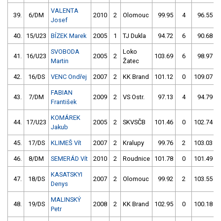
VALENTA
39.
6/DM
2010
2
Olomouc
99.95
4
96.55
Josef
40.
15/U23
BÍZEK Marek
2005
1
TJ Dukla
94.72
6
90.68
SVOBODA
Loko
41.
16/U23
2005
2
103.69
6
98.97
Martin
Žatec
42.
16/DS
VENC Ondřej
2007
2
KK Brand
101.12
0
109.07
FABIAN
43.
7/DM
2009
2
VS Ostr.
97.13
4
94.79
František
KOMÁREK
44.
17/U23
2005
2
SKVSČB
101.46
0
102.74
Jakub
45.
17/DS
KLIMEŠ Vít
2007
2
Kralupy
99.76
2
103.03
46.
8/DM
SEMERÁD Vít
2010
2
Roudnice
101.78
0
101.49
KASATSKYI
47.
18/DS
2007
2
Olomouc
99.92
2
103.55
Denys
MALINSKÝ
48.
19/DS
2008
2
KK Brand
102.95
0
100.18
Petr