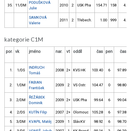
PODUŠKOVÁ
35.
11/DM
2010
2
USK Pha
154.71
158
4.00
Julie
SAMKOVÁ
2011
2
Třebech.
1.00
999
4.00
Valerie
kategorie C1M
por.
vk
jméno
nar.
vt
oddíl
čas
pen
čas
INDRUCH
1.
1/DS
2008
2+
KVS HK
103.40
6
97.89
Tomáš
FABIAN
2.
1/DM
2009
2
VS Ostr.
104.47
0
98.80
František
ŘEŽÁBEK
3.
2/DM
2009
2+
USK Pha
99.64
6
99.04
Dominik
4.
2/DS
KUTÍN Filip
2007
2+
Olomouc
105.28
6
97.38
5.
3/DM
KVAPIL Matěj
2009
1
Sláv.KV
98.92
6
98.70
6.
3/DS
VONEŠ Jakub
2007
1
KK Brand
99.16
2
96.29