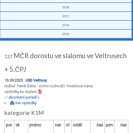
2018
2017
2016
2015
MČR dorostu ve slalomu ve Veltrusech
127
+ 5.ČPJ
13.09.2025
USD Veltrusy
ředitel: Patrik Šeba vrchní rozhodčí: Kneblová Hana
výsledky ke stažení:
absolutní pořadí
L
live výsledky
kategorie K1M
por.
vk
jméno
nar.
vt
oddíl
čas
pen
čas
p