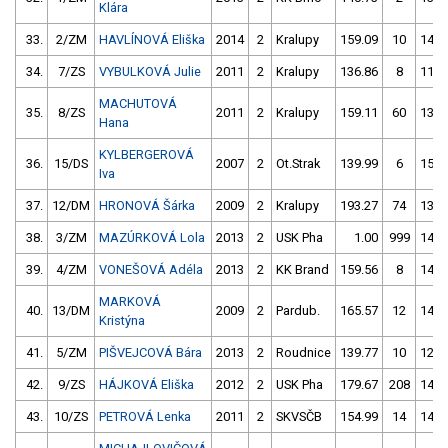
Klára
33.
2/ZM
HAVLÍNOVÁ Eliška
2014
2
Kralupy
159.09
10
140.
34.
7/ZS
VYBULKOVÁ Julie
2011
2
Kralupy
136.86
8
119.
MACHUTOVÁ
35.
8/ZS
2011
2
Kralupy
159.11
60
139.
Hana
KYLBERGEROVÁ
36.
15/DS
2007
2
Ot.Strak
139.99
6
150.
Iva
37.
12/DM
HRONOVÁ Šárka
2009
2
Kralupy
193.27
74
138.
38.
3/ZM
MAZÚRKOVÁ Lola
2013
2
USK Pha
1.00
999
140.
39.
4/ZM
VONEŠOVÁ Adéla
2013
2
KK Brand
159.56
8
144.
MARKOVÁ
40.
13/DM
2009
2
Pardub.
165.57
12
144.
Kristýna
41.
5/ZM
PIŠVEJCOVÁ Bára
2013
2
Roudnice
139.77
10
126.
42.
9/ZS
HÁJKOVÁ Eliška
2012
2
USK Pha
179.67
208
147.
43.
10/ZS
PETROVÁ Lenka
2011
2
SKVSČB
154.99
14
146.