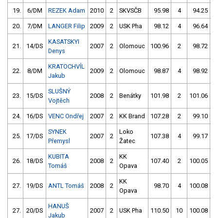
19.
6/DM
REZEK Adam
2010
2
SKVSČB
95.98
4
94.25
5
20.
7/DM
LANGER Filip
2009
2
USK Pha
98.12
4
96.64
KASATSKYI
21.
14/DS
2007
2
Olomouc
100.96
2
98.72
Denys
KRATOCHVÍL
22.
8/DM
2009
2
Olomouc
98.87
4
98.92
Jakub
SLUŠNÝ
23.
15/DS
2008
2
Benátky
101.98
2
101.06
Vojtěch
24.
16/DS
VENC Ondřej
2007
2
KK Brand
107.28
2
99.10
SYNEK
Loko
25.
17/DS
2007
2
107.38
4
99.17
Přemysl
Žatec
KUBITA
KK
26.
18/DS
2008
2
107.40
2
100.05
Tomáš
Opava
KK
27.
19/DS
ANTL Tomáš
2008
2
98.70
4
100.08
Opava
HANUŠ
27.
20/DS
2007
2
USK Pha
110.50
10
100.08
Jakub