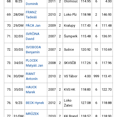
68.
8/ZS
2011
2
Olomouc
114.95
6
4.00
9
Dominik
FRANZ
69.
28/DM
2010
2
Loko Plz
118.98
2
146.93
1
Tadeáš
70.
29/DM
PÁCA Jan
2009
2
Kralupy
117.43
4
111.48
1
SVRČINA
71.
32/DS
2007
2
Šumperk
115.48
6
136.91
6
David
SVOBODA
72.
33/DS
2007
2
Sušice
120.92
10
110.69
1
Benjamín
PLOCEK
73.
34/DS
2008
2
SKVSČB
117.26
6
117.96
Matyáš Jan
RIANT
74.
30/DM
2010
2
VS Tábor
4.00
999
113.41
1
Antonín
HAUCK
75.
35/DS
2007
2
KVS HK
118.83
6
122.70
Marek
Loko
76.
9/ZS
BECK Hynek
2012
2
127.08
6
118.88
Žatec
MRŮZEK
77.
31/DM
2010
2
KK Brand
118.57
8
118.93