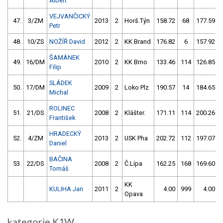
Albert
VEJVANČICKÝ
47.
3/ZM
2013
2
Horš.Týn
158.72
68
177.59
Petr
48.
10/ZS
NOŽÍŘ David
2012
2
KK Brand
176.82
6
157.92
ŠAMÁNEK
49.
16/DM
2010
2
KK Brno
133.46
114
126.85
Filip
SLÁDEK
50.
17/DM
2009
2
Loko Plz
190.57
14
184.65
Michal
ROLINEC
51.
21/DS
2008
2
Klášter.
171.11
114
200.26
František
HRADECKÝ
52.
4/ZM
2013
2
USK Pha
202.72
112
197.07
Daniel
BAČINA
53.
22/DS
2008
2
Č.Lípa
162.25
168
169.60
Tomáš
KK
KULIHA Jan
2011
2
4.00
999
4.00
Opava
kategorie K1W