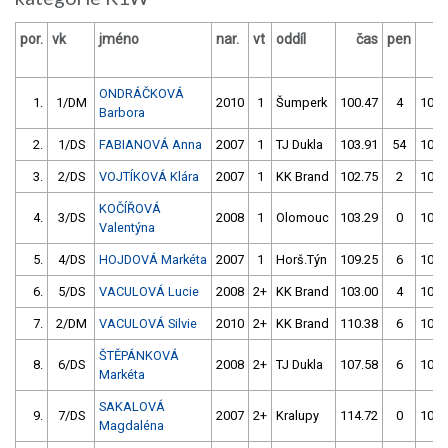
por.
vk
jméno
nar.
vt
oddíl
čas
pen
č
ONDRÁČKOVÁ
1.
1/DM
2010
1
Šumperk
100.47
4
100.
Barbora
2.
1/DS
FABIANOVÁ Anna
2007
1
TJ Dukla
103.91
54
100.
3.
2/DS
VOJTÍKOVÁ Klára
2007
1
KK Brand
102.75
2
102.
KOČÍŘOVÁ
4.
3/DS
2008
1
Olomouc
103.29
0
104.
Valentýna
5.
4/DS
HOJDOVÁ Markéta
2007
1
Horš.Týn
109.25
6
102.
6.
5/DS
VACULOVÁ Lucie
2008
2+
KK Brand
103.00
4
105.
7.
2/DM
VACULOVÁ Silvie
2010
2+
KK Brand
110.38
6
106.
ŠTĚPÁNKOVÁ
8.
6/DS
2008
2+
TJ Dukla
107.58
6
105.
Markéta
SAKALOVÁ
9.
7/DS
2007
2+
Kralupy
114.72
0
108.
Magdaléna