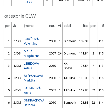
Lukáš
kategorie C1W
por.
vk
jméno
nar.
vt
oddíl
čas
pen
čas
KOČÍŘOVÁ
1.
1/DS
2008
1
Olomouc
109.03
0
111.10
Valentýna
MALÁ
2.
2/DS
2007
2+
Olomouc
111.84
2
115.85
Magdalena
LEBEDOVÁ
KK
3.
1/DM
2010
1
126.54
4
113.88
Adéla
Opava
ŠTĚPÁNKOVÁ
4.
3/DS
2008
1
TJ Dukla
116.06
2
115.52
Markéta
FABIANOVÁ
5.
4/DS
2007
1
TJ Dukla
117.85
52
115.70
Anna
ONDRÁČKOVÁ
6.
2/DM
2010
1
Šumperk
123.88
52
114.42
Barbora