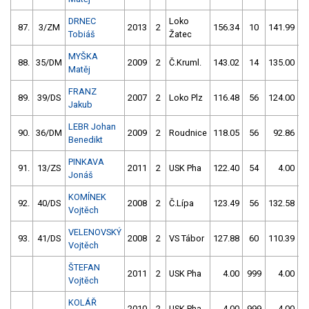
DRNEC
Loko
87.
3/ZM
2013
2
156.34
10
141.99
Tobiáš
Žatec
MYŠKA
88.
35/DM
2009
2
Č.Kruml.
143.02
14
135.00
6
Matěj
FRANZ
89.
39/DS
2007
2
Loko Plz
116.48
56
124.00
6
Jakub
LEBR Johan
90.
36/DM
2009
2
Roudnice
118.05
56
92.86
5
Benedikt
PINKAVA
91.
13/ZS
2011
2
USK Pha
122.40
54
4.00
9
Jonáš
KOMÍNEK
92.
40/DS
2008
2
Č.Lípa
123.49
56
132.58
6
Vojtěch
VELENOVSKÝ
93.
41/DS
2008
2
VS Tábor
127.88
60
110.39
1
Vojtěch
ŠTEFAN
2011
2
USK Pha
4.00
999
4.00
9
Vojtěch
KOLÁŘ
2010
2
USK Pha
4.00
999
4.00
9