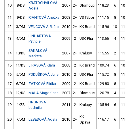
KRATOCHVÍLOVÁ
10.
8/DS
2007
2+
Olomouc
118.23
6
108.
Adéla
11.
9/DS
RIANTOVÁ Anežka
2008
2+
VS Tábor
111.15
8
109.
12.
3/DM
VENCOVÁ Alžběta
2010
2+
KK Brand
115.96
10
112.
LINHARTOVÁ
13.
4/DM
2009
2
USK Pha
113.66
4
112.
Patricie
SAKALOVÁ
14.
10/DS
2007
2+
Kralupy
115.55
2
113.
Markéta
15.
11/DS
JIRASOVÁ Klára
2008
2
KK Brand
109.74
6
107.
16.
5/DM
PODUŠKOVÁ Julie
2010
2
USK Pha
115.72
8
115.
17.
6/DM
ZAŤKOVÁ Eliška
2009
2
KK Brand
129.80
8
115.
18.
12/DS
MALÁ Magdalena
2007
2+
Olomouc
120.78
4
119.
HRONOVÁ
19.
1/ZS
2011
2
Kralupy
135.84
6
116.
Ludmila
KK
20.
7/DM
LEBEDOVÁ Adéla
2010
2+
116.17
6
118.
Opava