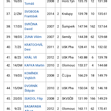
36.
16/DS
2008
2
Horš.Týn
135.73
12
131.38
Tomáš
SVOBODA
37.
2/ZM
2014
2
Kralupy
139.78
10
135.61
František
SVRČINA
38.
17/DS
2007
2
Šumperk
147.94
162
137.64
David
39.
18/DS
ZUNA Vilém
2007
2
Semily
144.38
62
129.68
KRATOCHVÍL
40.
7/ZS
2011
2
USK Pha
128.41
16
132.02
Devi
41.
8/ZS
KRÁL Vít
2012
2
USK Pha
143.88
6
139.78
42.
14/DM
KAFKA Martin
2010
2
Olomouc
153.37
4
144.68
KOMÍNEK
43.
19/DS
2008
2
Č.Lípa
166.29
18
149.79
Vojtěch
DVORNÍK
44.
15/DM
2010
2
USK Pha
150.04
52
146.18
Štěpán
45.
20/DS
SUKDOL Filip
2008
2
SKVSČB
131.99
166
149.29
BASARABA
46.
9/ZS
2012
2
Olomouc
163.11
62
170.41