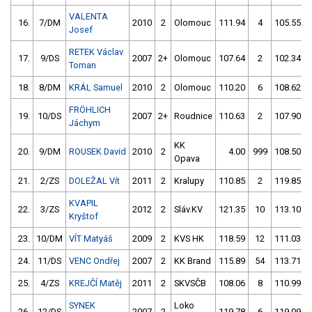
VALENTA
16.
7/DM
2010
2
Olomouc
111.94
4
105.55
Josef
RETEK Václav
17.
9/DS
2007
2+
Olomouc
107.64
2
102.34
Toman
18.
8/DM
KRÁL Samuel
2010
2
Olomouc
110.20
6
108.62
FRÖHLICH
19.
10/DS
2007
2+
Roudnice
110.63
2
107.90
Jáchym
KK
20.
9/DM
ROUSEK David
2010
2
4.00
999
108.50
Opava
21.
2/ZS
DOLEŽAL Vít
2011
2
Kralupy
110.85
2
119.85
KVAPIL
22.
3/ZS
2012
2
Sláv.KV
121.35
10
113.10
Kryštof
23.
10/DM
VÍT Matyáš
2009
2
KVS HK
118.59
12
111.03
24.
11/DS
VENC Ondřej
2007
2
KK Brand
115.89
54
113.71
25.
4/ZS
KREJČÍ Matěj
2011
2
SKVSČB
108.06
8
110.99
SYNEK
Loko
26.
12/DS
2007
2
119.78
6
119.09