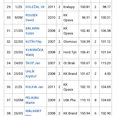
29.
1/ZS
DOLEŽAL Vít
2011
2
Kralupy
100.81
2
98.17
ROUSEK
KK
30.
9/DM
2010
2
96.51
8
100.31
David
Opava
BALARIN
KK
31.
21/DS
2008
2
102.43
0
106.58
Evžen
Opava
32.
22/DS
KUTÍN Filip
2007
2
Olomouc
104.59
2
101.12
KVASNIČKA
33.
23/DS
2008
2
Horš.Týn
106.41
2
101.34
Matěj
34.
24/DS
ŠKOP Jan
2007
2
Ot.Strak
103.67
0
115.20
1
UHLÍK
34.
25/DS
2008
2
KK Brand
101.67
2
4.00
9
Kryštof
KK
36.
2/ZS
KULIHA Jan
2011
2
102.10
2
104.69
1
Opava
PELIKÁN
37.
10/DM
2009
2
USK Pha
110.15
8
104.69
Martin
MALINSKÝ
38.
26/DS
2008
2
KK Brand
105.94
6
102.90
Petr