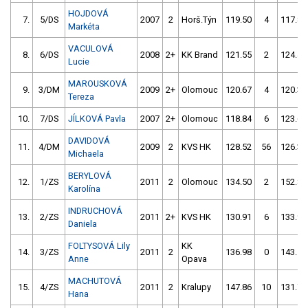
HOJDOVÁ
7.
5/DS
2007
2
Horš.Týn
119.50
4
117.88
Markéta
VACULOVÁ
8.
6/DS
2008
2+
KK Brand
121.55
2
124.47
Lucie
MAROUSKOVÁ
9.
3/DM
2009
2+
Olomouc
120.67
4
120.30
Tereza
10.
7/DS
JÍLKOVÁ Pavla
2007
2+
Olomouc
118.84
6
123.68
DAVIDOVÁ
11.
4/DM
2009
2
KVS HK
128.52
56
126.39
Michaela
BERYLOVÁ
12.
1/ZS
2011
2
Olomouc
134.50
2
152.84
Karolína
INDRUCHOVÁ
13.
2/ZS
2011
2+
KVS HK
130.91
6
133.98
Daniela
FOLTYSOVÁ Lily
KK
14.
3/ZS
2011
2
136.98
0
143.52
Anne
Opava
MACHUTOVÁ
15.
4/ZS
2011
2
Kralupy
147.86
10
131.73
Hana