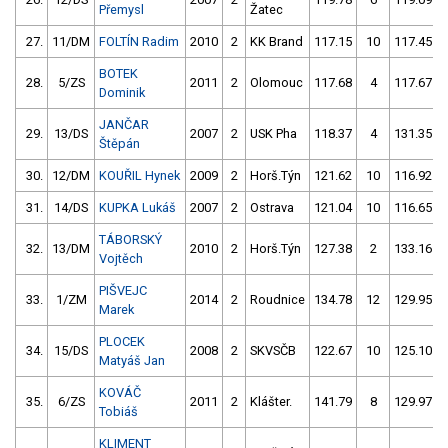
Přemysl
Žatec
27.
11/DM
FOLTÍN Radim
2010
2
KK Brand
117.15
10
117.45
BOTEK
28.
5/ZS
2011
2
Olomouc
117.68
4
117.67
Dominik
JANČAR
29.
13/DS
2007
2
USK Pha
118.37
4
131.35
Štěpán
30.
12/DM
KOUŘIL Hynek
2009
2
Horš.Týn
121.62
10
116.92
31.
14/DS
KUPKA Lukáš
2007
2
Ostrava
121.04
10
116.65
TÁBORSKÝ
32.
13/DM
2010
2
Horš.Týn
127.38
2
133.16
Vojtěch
PIŠVEJC
33.
1/ZM
2014
2
Roudnice
134.78
12
129.95
Marek
PLOCEK
34.
15/DS
2008
2
SKVSČB
122.67
10
125.10
Matyáš Jan
KOVÁČ
35.
6/ZS
2011
2
Klášter.
141.79
8
129.97
Tobiáš
KLIMENT