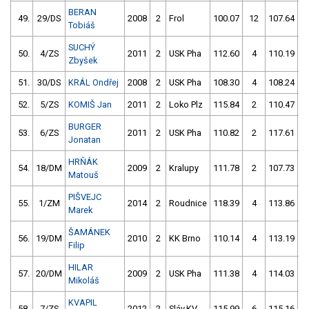
BERAN
49.
29/DS
2008
2
Frol
100.07
12
107.64
1
Tobiáš
SUCHÝ
50.
4/ZS
2011
2
USK Pha
112.60
4
110.19
Zbyšek
51.
30/DS
KRÁL Ondřej
2008
2
USK Pha
108.30
4
108.24
52.
5/ZS
KOMIŠ Jan
2011
2
Loko Plz
115.84
2
110.47
BURGER
53.
6/ZS
2011
2
USK Pha
110.82
2
117.61
5
Jonatan
HRŇÁK
54.
18/DM
2009
2
Kralupy
111.78
2
107.73
1
Matouš
PIŠVEJC
55.
1/ZM
2014
2
Roudnice
118.39
4
113.86
Marek
ŠAMÁNEK
56.
19/DM
2010
2
KK Brno
110.14
4
113.19
Filip
HILAR
57.
20/DM
2009
2
USK Pha
111.38
4
114.03
5
Mikoláš
KVAPIL
58.
7/ZS
2012
2
Sláv.KV
115.99
6
115.16