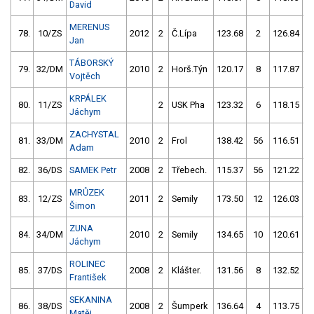
David
MERENUS
78.
10/ZS
2012
2
Č.Lípa
123.68
2
126.84
Jan
TÁBORSKÝ
79.
32/DM
2010
2
Horš.Týn
120.17
8
117.87
Vojtěch
KRPÁLEK
80.
11/ZS
2
USK Pha
123.32
6
118.15
Jáchym
ZACHYSTAL
81.
33/DM
2010
2
Frol
138.42
56
116.51
1
Adam
82.
36/DS
SAMEK Petr
2008
2
Třebech.
115.37
56
121.22
1
MRŮZEK
83.
12/ZS
2011
2
Semily
173.50
12
126.03
Šimon
ZUNA
84.
34/DM
2010
2
Semily
134.65
10
120.61
1
Jáchym
ROLINEC
85.
37/DS
2008
2
Klášter.
131.56
8
132.52
František
SEKANINA
86.
38/DS
2008
2
Šumperk
136.64
4
113.75
5
Matěj