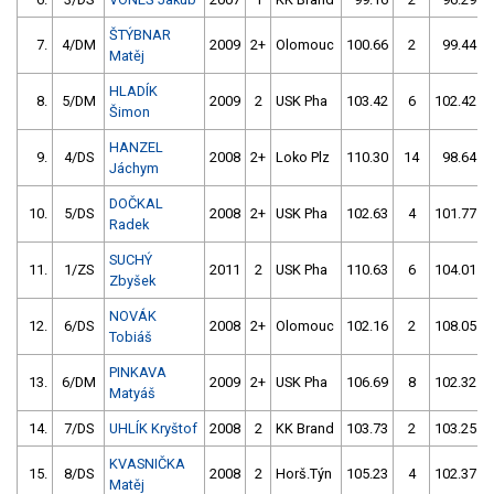
ŠTÝBNAR
7.
4/DM
2009
2+
Olomouc
100.66
2
99.44
Matěj
HLADÍK
8.
5/DM
2009
2
USK Pha
103.42
6
102.42
Šimon
HANZEL
9.
4/DS
2008
2+
Loko Plz
110.30
14
98.64
Jáchym
DOČKAL
10.
5/DS
2008
2+
USK Pha
102.63
4
101.77
Radek
SUCHÝ
11.
1/ZS
2011
2
USK Pha
110.63
6
104.01
Zbyšek
NOVÁK
12.
6/DS
2008
2+
Olomouc
102.16
2
108.05
Tobiáš
PINKAVA
13.
6/DM
2009
2+
USK Pha
106.69
8
102.32
Matyáš
14.
7/DS
UHLÍK Kryštof
2008
2
KK Brand
103.73
2
103.25
KVASNIČKA
15.
8/DS
2008
2
Horš.Týn
105.23
4
102.37
Matěj