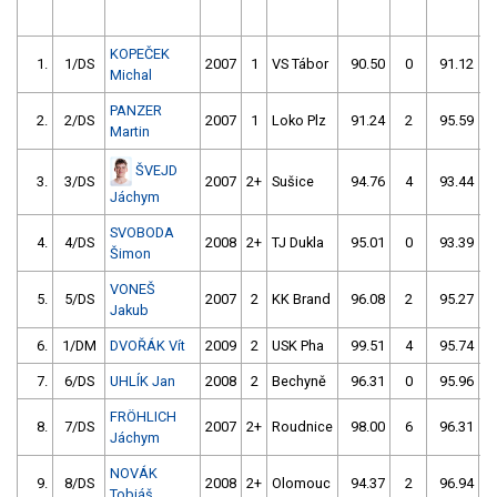
KOPEČEK
1.
1/DS
2007
1
VS Tábor
90.50
0
91.12
Michal
PANZER
2.
2/DS
2007
1
Loko Plz
91.24
2
95.59
Martin
ŠVEJD
3.
3/DS
2007
2+
Sušice
94.76
4
93.44
Jáchym
SVOBODA
4.
4/DS
2008
2+
TJ Dukla
95.01
0
93.39
Šimon
VONEŠ
5.
5/DS
2007
2
KK Brand
96.08
2
95.27
Jakub
6.
1/DM
DVOŘÁK Vít
2009
2
USK Pha
99.51
4
95.74
7.
6/DS
UHLÍK Jan
2008
2
Bechyně
96.31
0
95.96
FRÖHLICH
8.
7/DS
2007
2+
Roudnice
98.00
6
96.31
Jáchym
NOVÁK
9.
8/DS
2008
2+
Olomouc
94.37
2
96.94
Tobiáš