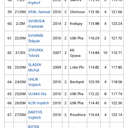
Kryštof
59.
21/DM
KRÁL Samuel
2010
2
Olomouc
113.56
4
121.66
SVOBODA
60.
2/ZM
2014
2
Kralupy
113.88
4
123.24
5
František
DVORNÍK
61.
22/DM
2010
2
USK Pha
116.29
2
127.72
Štěpán
STROPEK
KK
62.
31/DS
2007
2
114.84
10
110.71
Tobiáš
Opava
SLÁDEK
63.
23/DM
2009
2
Loko Plz
114.82
4
117.83
1
Michal
UHLÍK
64.
24/DM
2010
2
Bechyně
125.59
4
118.06
Vojtěch
65.
25/DM
VLNAS Ota
2010
2
USK Pha
112.22
8
117.74
6
66.
26/DM
KLÍR Vojtěch
2010
2
USK Pha
114.45
6
122.36
BARTOŠ
67.
27/DM
2010
2
Roudnice
116.64
4
123.14
Vojtěch
BOTEK