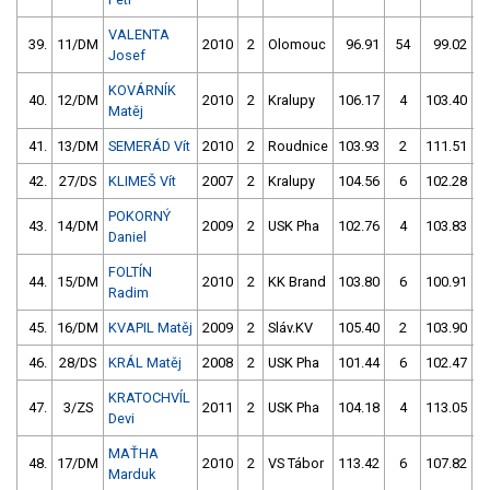
VALENTA
39.
11/DM
2010
2
Olomouc
96.91
54
99.02
Josef
KOVÁRNÍK
40.
12/DM
2010
2
Kralupy
106.17
4
103.40
Matěj
41.
13/DM
SEMERÁD Vít
2010
2
Roudnice
103.93
2
111.51
42.
27/DS
KLIMEŠ Vít
2007
2
Kralupy
104.56
6
102.28
POKORNÝ
43.
14/DM
2009
2
USK Pha
102.76
4
103.83
1
Daniel
FOLTÍN
44.
15/DM
2010
2
KK Brand
103.80
6
100.91
Radim
45.
16/DM
KVAPIL Matěj
2009
2
Sláv.KV
105.40
2
103.90
46.
28/DS
KRÁL Matěj
2008
2
USK Pha
101.44
6
102.47
KRATOCHVÍL
47.
3/ZS
2011
2
USK Pha
104.18
4
113.05
Devi
MAŤHA
48.
17/DM
2010
2
VS Tábor
113.42
6
107.82
Marduk