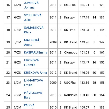
JUMROVÁ
16.
5/ZS
2011
2
USK Pha
135.21
8
128.16
Johana
VYBULKOVÁ
17.
6/ZS
2011
2
Kralupy
147.19
14
137.54
Julie
ŠAMÁNKOVÁ
18.
1/ZM
2013
2
KK Brno
165.03
4
146.26
Klára
MALINSKÁ
19.
5/DM
2009
2
KK Brand
149.76
8
142.94
Aneta
20.
7/ZS
KAŠPARŮ Emma
2011
2
Olomouc
151.01
6
167.27
HRONOVÁ
21.
8/ZS
2011
2
Kralupy
143.47
16
155.67
Ludmila
22.
9/ZS
KŘIŽKOVÁ Anna
2012
2
KK Brand
146.96
60
152.97
LINHARTOVÁ
23.
6/DM
2009
2
USK Pha
133.86
58
158.26
Emílie
PIŠVEJCOVÁ
24.
2/ZM
2013
2
Roudnice
153.49
60
154.54
Bára
PÁDIVÁ
25.
7/DM
2010
2
KK Brand
169.57
4
139.23