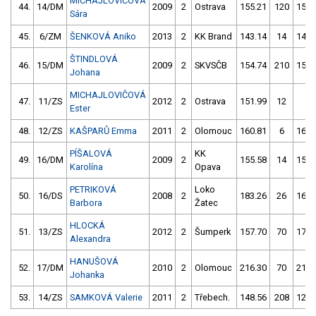
MICHAJLOVIČOVÁ
44.
14/DM
2009
2
Ostrava
155.21
120
150.
Sára
45.
6/ZM
ŠENKOVÁ Aniko
2013
2
KK Brand
143.14
14
148.
ŠTINDLOVÁ
46.
15/DM
2009
2
SKVSČB
154.74
210
152.
Johana
MICHAJLOVIČOVÁ
47.
11/ZS
2012
2
Ostrava
151.99
12
1.
Ester
48.
12/ZS
KAŠPARŮ Emma
2011
2
Olomouc
160.81
6
165.
PÍŠALOVÁ
KK
49.
16/DM
2009
2
155.58
14
157.
Karolína
Opava
PETRIKOVÁ
Loko
50.
16/DS
2008
2
183.26
26
161.
Barbora
Žatec
HLOCKÁ
51.
13/ZS
2012
2
Šumperk
157.70
70
173.
Alexandra
HANUŠOVÁ
52.
17/DM
2010
2
Olomouc
216.30
70
212.
Johanka
53.
14/ZS
SAMKOVÁ Valerie
2011
2
Třebech.
148.56
208
122.