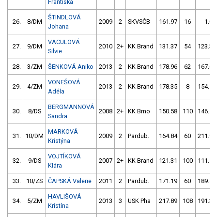
Františka
ŠTINDLOVÁ
26.
8/DM
2009
2
SKVSČB
161.97
16
1.00
Johana
VACULOVÁ
27.
9/DM
2010
2+
KK Brand
131.37
54
123.38
Silvie
28.
3/ZM
ŠENKOVÁ Aniko
2013
2
KK Brand
178.96
62
167.62
VONEŠOVÁ
29.
4/ZM
2013
2
KK Brand
178.35
8
154.11
Adéla
BERGMANNOVÁ
30.
8/DS
2008
2+
KK Brno
150.58
110
146.15
Sandra
MARKOVÁ
31.
10/DM
2009
2
Pardub.
164.84
60
211.98
Kristýna
VOJTÍKOVÁ
32.
9/DS
2007
2+
KK Brand
121.31
100
111.51
Klára
33.
10/ZS
ČAPSKÁ Valerie
2011
2
Pardub.
171.19
60
189.47
HAVLIŠOVÁ
34.
5/ZM
2013
3
USK Pha
217.89
108
191.38
Kristína