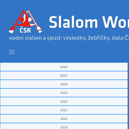
vodní slalom a sjezd: výsledky, žebříčky, data
2026
2025
2024
2023
2022
2021
2020
2019