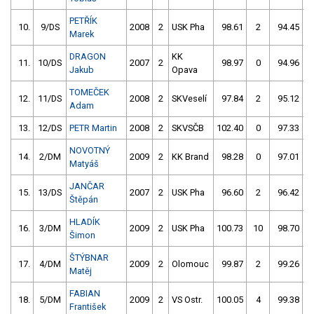
PETŘÍK
10.
9/DS
2008
2
USK Pha
98.61
2
94.45
Marek
DRAGON
KK
11.
10/DS
2007
2
98.97
0
94.96
Jakub
Opava
TOMEČEK
12.
11/DS
2008
2
SKVeselí
97.84
2
95.12
Adam
13.
12/DS
PETR Martin
2008
2
SKVSČB
102.40
0
97.33
NOVOTNÝ
14.
2/DM
2009
2
KK Brand
98.28
0
97.01
Matyáš
JANČAR
15.
13/DS
2007
2
USK Pha
96.60
2
96.42
5
Štěpán
HLADÍK
16.
3/DM
2009
2
USK Pha
100.73
10
98.70
Šimon
ŠTÝBNAR
17.
4/DM
2009
2
Olomouc
99.87
2
99.26
Matěj
FABIAN
18.
5/DM
2009
2
VS Ostr.
100.05
4
99.38
František