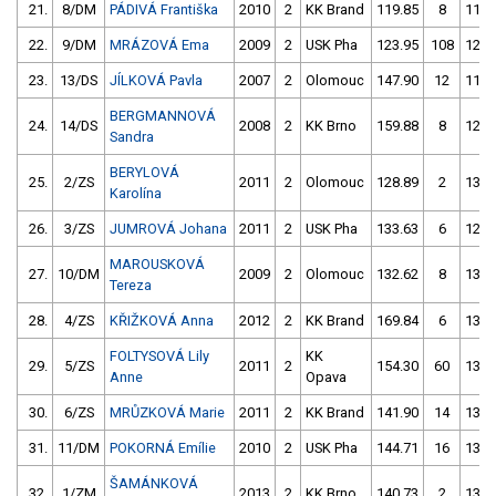
21.
8/DM
PÁDIVÁ Františka
2010
2
KK Brand
119.85
8
118.
22.
9/DM
MRÁZOVÁ Ema
2009
2
USK Pha
123.95
108
120.
23.
13/DS
JÍLKOVÁ Pavla
2007
2
Olomouc
147.90
12
119.
BERGMANNOVÁ
24.
14/DS
2008
2
KK Brno
159.88
8
128.
Sandra
BERYLOVÁ
25.
2/ZS
2011
2
Olomouc
128.89
2
132.
Karolína
26.
3/ZS
JUMROVÁ Johana
2011
2
USK Pha
133.63
6
129.
MAROUSKOVÁ
27.
10/DM
2009
2
Olomouc
132.62
8
130.
Tereza
28.
4/ZS
KŘIŽKOVÁ Anna
2012
2
KK Brand
169.84
6
133.
FOLTYSOVÁ Lily
KK
29.
5/ZS
2011
2
154.30
60
133.
Anne
Opava
30.
6/ZS
MRŮZKOVÁ Marie
2011
2
KK Brand
141.90
14
132.
31.
11/DM
POKORNÁ Emílie
2010
2
USK Pha
144.71
16
134.
ŠAMÁNKOVÁ
32.
1/ZM
2013
2
KK Brno
140.73
2
138.