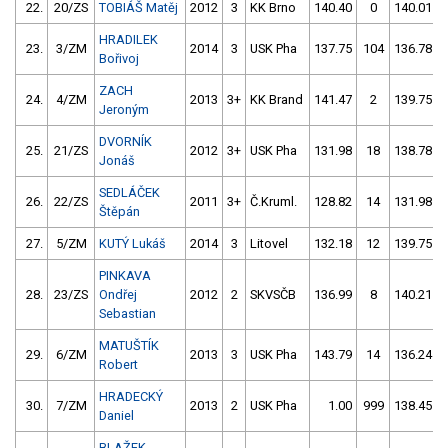
22.
20/ZS
TOBIÁŠ Matěj
2012
3
KK Brno
140.40
0
140.01
HRADILEK
23.
3/ZM
2014
3
USK Pha
137.75
104
136.78
Bořivoj
ZACH
24.
4/ZM
2013
3+
KK Brand
141.47
2
139.75
Jeroným
DVORNÍK
25.
21/ZS
2012
3+
USK Pha
131.98
18
138.78
Jonáš
SEDLÁČEK
26.
22/ZS
2011
3+
Č.Kruml.
128.82
14
131.98
Štěpán
27.
5/ZM
KUTÝ Lukáš
2014
3
Litovel
132.18
12
139.75
PINKAVA
28.
23/ZS
Ondřej
2012
2
SKVSČB
136.99
8
140.21
Sebastian
MATUŠTÍK
29.
6/ZM
2013
3
USK Pha
143.79
14
136.24
Robert
HRADECKÝ
30.
7/ZM
2013
2
USK Pha
1.00
999
138.45
Daniel
BLAŽEK