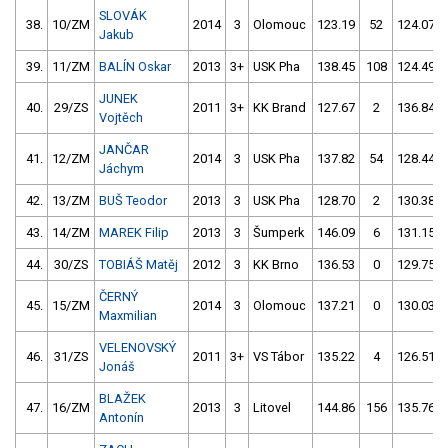
SLOVÁK
38.
10/ZM
2014
3
Olomouc
123.19
52
124.07
Jakub
39.
11/ZM
BALÍN Oskar
2013
3+
USK Pha
138.45
108
124.49
JUNEK
40.
29/ZS
2011
3+
KK Brand
127.67
2
136.84
Vojtěch
JANČAR
41.
12/ZM
2014
3
USK Pha
137.82
54
128.44
Jáchym
42.
13/ZM
BUŠ Teodor
2013
3
USK Pha
128.70
2
130.38
43.
14/ZM
MAREK Filip
2013
3
Šumperk
146.09
6
131.15
44.
30/ZS
TOBIÁŠ Matěj
2012
3
KK Brno
136.53
0
129.75
ČERNÝ
45.
15/ZM
2014
3
Olomouc
137.21
0
130.03
Maxmilian
VELENOVSKÝ
46.
31/ZS
2011
3+
VS Tábor
135.22
4
126.51
Jonáš
BLAŽEK
47.
16/ZM
2013
3
Litovel
144.86
156
135.76
Antonín