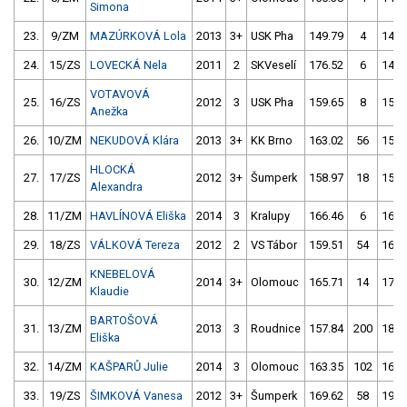
Simona
23.
9/ZM
MAZÚRKOVÁ Lola
2013
3+
USK Pha
149.79
4
148.
24.
15/ZS
LOVECKÁ Nela
2011
2
SKVeselí
176.52
6
147.
VOTAVOVÁ
25.
16/ZS
2012
3
USK Pha
159.65
8
157.
Anežka
26.
10/ZM
NEKUDOVÁ Klára
2013
3+
KK Brno
163.02
56
158.
HLOCKÁ
27.
17/ZS
2012
3+
Šumperk
158.97
18
158.
Alexandra
28.
11/ZM
HAVLÍNOVÁ Eliška
2014
3
Kralupy
166.46
6
165.
29.
18/ZS
VÁLKOVÁ Tereza
2012
2
VS Tábor
159.51
54
168.
KNEBELOVÁ
30.
12/ZM
2014
3+
Olomouc
165.71
14
176.
Klaudie
BARTOŠOVÁ
31.
13/ZM
2013
3
Roudnice
157.84
200
180.
Eliška
32.
14/ZM
KAŠPARŮ Julie
2014
3
Olomouc
163.35
102
168.
33.
19/ZS
ŠIMKOVÁ Vanesa
2012
3+
Šumperk
169.62
58
191.