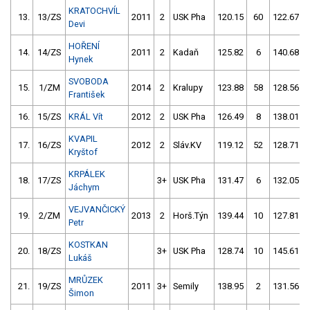
KRATOCHVÍL
13.
13/ZS
2011
2
USK Pha
120.15
60
122.67
Devi
HOŘENÍ
14.
14/ZS
2011
2
Kadaň
125.82
6
140.68
Hynek
SVOBODA
15.
1/ZM
2014
2
Kralupy
123.88
58
128.56
František
16.
15/ZS
KRÁL Vít
2012
2
USK Pha
126.49
8
138.01
KVAPIL
17.
16/ZS
2012
2
Sláv.KV
119.12
52
128.71
Kryštof
KRPÁLEK
18.
17/ZS
3+
USK Pha
131.47
6
132.05
Jáchym
VEJVANČICKÝ
19.
2/ZM
2013
2
Horš.Týn
139.44
10
127.81
Petr
KOSTKAN
20.
18/ZS
3+
USK Pha
128.74
10
145.61
Lukáš
MRŮZEK
21.
19/ZS
2011
3+
Semily
138.95
2
131.56
Šimon