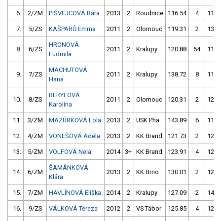
6.
2/ZM
PIŠVEJCOVÁ Bára
2013
2
Roudnice
116.54
4
118.
7.
5/ZS
KAŠPARŮ Emma
2011
2
Olomouc
119.31
2
135.
HRONOVÁ
8.
6/ZS
2011
2
Kralupy
120.88
54
115.
Ludmila
MACHUTOVÁ
9.
7/ZS
2011
2
Kralupy
138.72
8
114.
Hana
BERYLOVÁ
10.
8/ZS
2011
2
Olomouc
120.31
2
123.
Karolína
11.
3/ZM
MAZÚRKOVÁ Lola
2013
2
USK Pha
143.89
6
119.
12.
4/ZM
VONEŠOVÁ Adéla
2013
2
KK Brand
121.73
2
122.
13.
5/ZM
VOLFOVÁ Nela
2014
3+
KK Brand
123.91
4
126.
ŠAMÁNKOVÁ
14.
6/ZM
2013
2
KK Brno
130.01
2
128.
Klára
15.
7/ZM
HAVLÍNOVÁ Eliška
2014
2
Kralupy
127.09
2
146.
16.
9/ZS
VÁLKOVÁ Tereza
2012
2
VS Tábor
125.85
4
126.