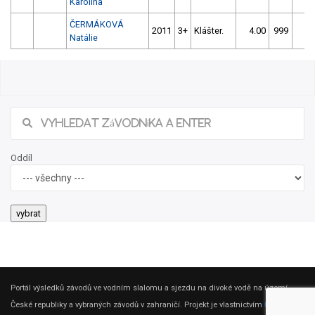
Karolína
ČERMÁKOVÁ
2011
3+
Klášter.
4.00
999
4.
Natálie
Oddíl
Portál výsledků závodů ve vodním slalomu a sjezdu na divoké vodě na území
České republiky a vybraných závodů v zahraničí. Projekt je vlastnictvím
ČSK DV
.