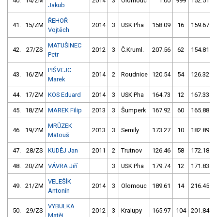
40.
14/ZM
2014
3
Olomouc
1.00
999
152.51
Jakub
ŘEHOŘ
41.
15/ZM
2014
3
USK Pha
158.09
16
159.67
Vojtěch
MATUŠINEC
42.
27/ZS
2012
3
Č.Kruml.
207.56
62
154.81
Petr
PIŠVEJC
43.
16/ZM
2014
2
Roudnice
120.54
54
126.32
Marek
44.
17/ZM
KOS Eduard
2014
3
USK Pha
164.73
12
167.33
45.
18/ZM
MAREK Filip
2013
3
Šumperk
167.92
60
165.88
MRŮZEK
46.
19/ZM
2013
3
Semily
173.27
10
182.89
Matouš
47.
28/ZS
KUDĚJ Jan
2011
2
Trutnov
126.46
58
172.18
48.
20/ZM
VÁVRA Jiří
3
USK Pha
179.74
12
171.83
VELEŠÍK
49.
21/ZM
2014
3
Olomouc
189.61
14
216.45
Antonín
VYBULKA
50.
29/ZS
2012
3
Kralupy
165.97
104
201.84
Matěj