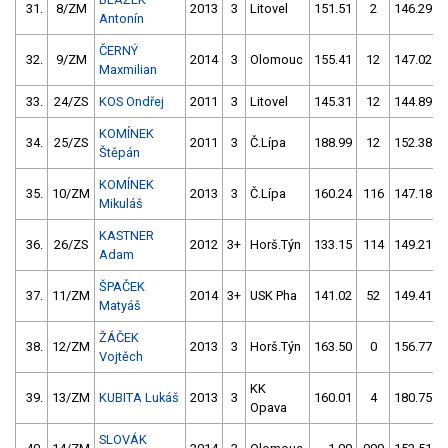
31.
8/ZM
2013
3
Litovel
151.51
2
146.29
Antonín
ČERNÝ
32.
9/ZM
2014
3
Olomouc
155.41
12
147.02
Maxmilian
33.
24/ZS
KOS Ondřej
2011
3
Litovel
145.31
12
144.89
KOMÍNEK
34.
25/ZS
2011
3
Č.Lípa
188.99
12
152.38
Štěpán
KOMÍNEK
35.
10/ZM
2013
3
Č.Lípa
160.24
116
147.18
Mikuláš
KASTNER
36.
26/ZS
2012
3+
Horš.Týn
133.15
114
149.21
Adam
ŠPAČEK
37.
11/ZM
2014
3+
USK Pha
141.02
52
149.41
Matyáš
ŽÁČEK
38.
12/ZM
2013
3
Horš.Týn
163.50
0
156.77
Vojtěch
KK
39.
13/ZM
KUBITA Lukáš
2013
3
160.01
4
180.75
Opava
SLOVÁK