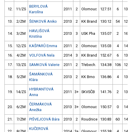
BERYLOVÁ
12.
11/ZS
2011
2
Olomouc
127.51
6
130.
Karolína
13.
2/ZM
ŠENKOVÁ Aniko
2013
2
KK Brand
130.12
54
127.
HAVLIŠOVÁ
14.
3/ZM
2013
3
USK Pha
135.07
2
168.
Kristína
15.
12/ZS
KAŠPARŮ Emma
2011
2
Olomouc
135.03
4
144.
16.
4/ZM
VOLFOVÁ Nela
2014
3
KK Brand
152.67
6
132.
17.
13/ZS
SAMKOVÁ Valerie
2011
2
Třebech.
134.38
106
128.
ŠAMÁNKOVÁ
18.
5/ZM
2013
2
KK Brno
136.86
4
137.
Klára
HYBRANTOVÁ
19.
14/ZS
2011
3+
SKVSČB
141.76
2
138.
Anna
ČERMÁKOVÁ
20.
6/ZM
2013
3+
Olomouc
150.57
0
142.
Anežka
21.
7/ZM
PIŠVEJCOVÁ Bára
2013
2
Roudnice
130.83
60
140.
KUČEROVÁ
22.
8/ZM
2014
3+
Olomouc
155.38
4
148.