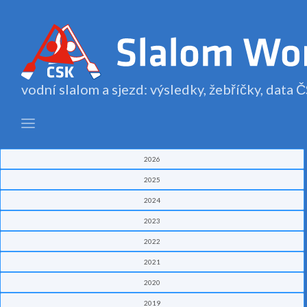
vodní slalom a sjezd: výsledky, žebříčky, data
2026
2025
2024
2023
2022
2021
2020
2019