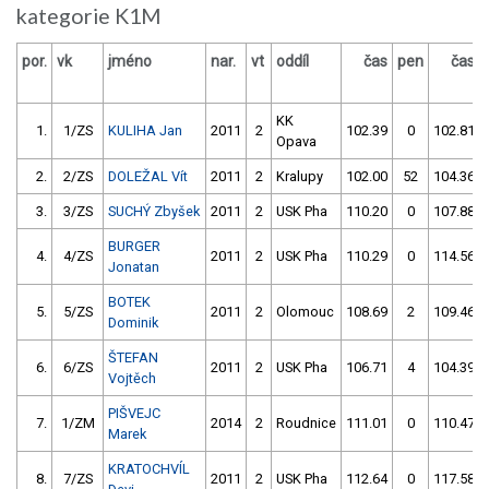
kategorie K1M
por.
vk
jméno
nar.
vt
oddíl
čas
pen
čas
KK
1.
1/ZS
KULIHA Jan
2011
2
102.39
0
102.81
Opava
2.
2/ZS
DOLEŽAL Vít
2011
2
Kralupy
102.00
52
104.36
3.
3/ZS
SUCHÝ Zbyšek
2011
2
USK Pha
110.20
0
107.88
BURGER
4.
4/ZS
2011
2
USK Pha
110.29
0
114.56
Jonatan
BOTEK
5.
5/ZS
2011
2
Olomouc
108.69
2
109.46
Dominik
ŠTEFAN
6.
6/ZS
2011
2
USK Pha
106.71
4
104.39
Vojtěch
PIŠVEJC
7.
1/ZM
2014
2
Roudnice
111.01
0
110.47
Marek
KRATOCHVÍL
8.
7/ZS
2011
2
USK Pha
112.64
0
117.58