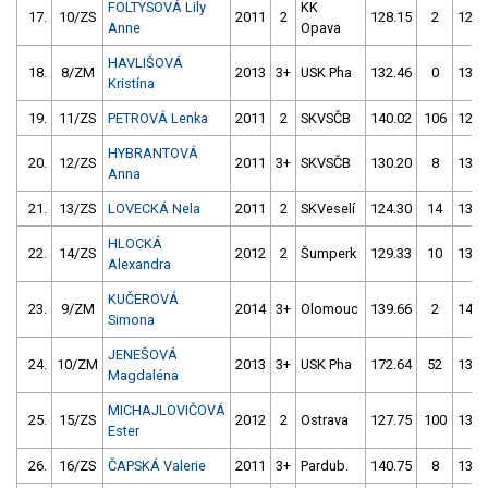
FOLTYSOVÁ Lily
KK
17.
10/ZS
2011
2
128.15
2
125.
Anne
Opava
HAVLIŠOVÁ
18.
8/ZM
2013
3+
USK Pha
132.46
0
138.
Kristína
19.
11/ZS
PETROVÁ Lenka
2011
2
SKVSČB
140.02
106
123.
HYBRANTOVÁ
20.
12/ZS
2011
3+
SKVSČB
130.20
8
132.
Anna
21.
13/ZS
LOVECKÁ Nela
2011
2
SKVeselí
124.30
14
134.
HLOCKÁ
22.
14/ZS
2012
2
Šumperk
129.33
10
130.
Alexandra
KUČEROVÁ
23.
9/ZM
2014
3+
Olomouc
139.66
2
141.
Simona
JENEŠOVÁ
24.
10/ZM
2013
3+
USK Pha
172.64
52
136.
Magdaléna
MICHAJLOVIČOVÁ
25.
15/ZS
2012
2
Ostrava
127.75
100
136.
Ester
26.
16/ZS
ČAPSKÁ Valerie
2011
3+
Pardub.
140.75
8
132.