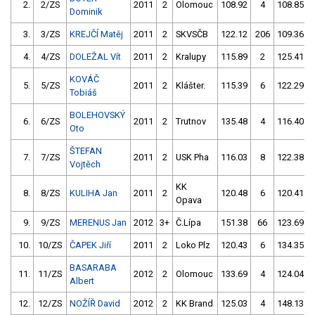
2.
2/ZS
2011
2
Olomouc
108.92
4
108.85
Dominik
3.
3/ZS
KREJČÍ Matěj
2011
2
SKVSČB
122.12
206
109.36
4.
4/ZS
DOLEŽAL Vít
2011
2
Kralupy
115.89
2
125.41
KOVÁČ
5.
5/ZS
2011
2
Klášter.
115.39
6
122.29
Tobiáš
BOLEHOVSKÝ
6.
6/ZS
2011
2
Trutnov
135.48
4
116.40
Oto
ŠTEFAN
7.
7/ZS
2011
2
USK Pha
116.03
8
122.38
Vojtěch
KK
8.
8/ZS
KULIHA Jan
2011
2
120.48
6
120.41
Opava
9.
9/ZS
MERENUS Jan
2012
3+
Č.Lípa
151.38
66
123.69
10.
10/ZS
ČAPEK Jiří
2011
2
Loko Plz
120.43
6
134.35
BASARABA
11.
11/ZS
2012
2
Olomouc
133.69
4
124.04
Albert
12.
12/ZS
NOŽÍŘ David
2012
2
KK Brand
125.03
4
148.13