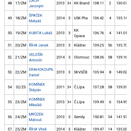
ZACH
48.
17/ZM
2013
3+
KK Brand
138.11
2
130.07
Jeroným
ŠPAČEK
49.
18/ZM
2014
3
USK Pha
136.42
4
135.14
Matyáš
KK
50.
19/ZM
KUBITA Lukáš
2013
3
136.76
4
141.01
Opava
51.
20/ZM
ŘÍHA Janek
2013
3
Klášter.
139.25
56
135.70
VELEŠÍK
52.
21/ZM
2014
3
Olomouc
138.36
58
139.16
Antonín
DRAHOKOUPIL
53.
22/ZM
2013
3
SKVSČB
135.94
8
149.02
Daniel
KOMÍNEK
54.
32/ZS
2011
3+
Č.Lípa
137.28
58
139.39
Štěpán
KOMÍNEK
55.
23/ZM
2013
3+
Č.Lípa
139.49
6
134.95
Mikuláš
MRŮZEK
56.
24/ZM
2013
3
Semily
150.81
54
141.97
Matouš
57.
25/ZM
ŘÍHA Vítek
2014
3
Klášter.
139.47
14
135.03