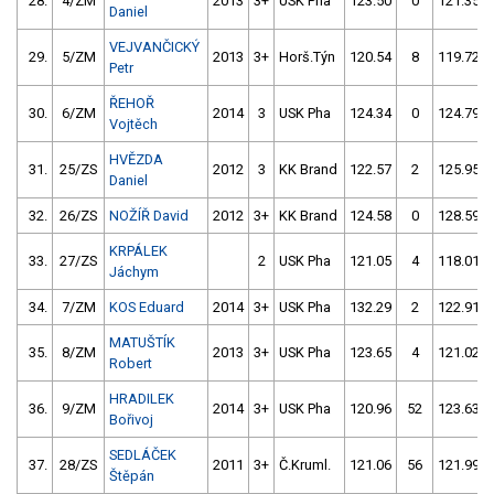
28.
4/ZM
2013
3+
USK Pha
123.50
0
121.35
Daniel
VEJVANČICKÝ
29.
5/ZM
2013
3+
Horš.Týn
120.54
8
119.72
Petr
ŘEHOŘ
30.
6/ZM
2014
3
USK Pha
124.34
0
124.79
Vojtěch
HVĚZDA
31.
25/ZS
2012
3
KK Brand
122.57
2
125.95
Daniel
32.
26/ZS
NOŽÍŘ David
2012
3+
KK Brand
124.58
0
128.59
KRPÁLEK
33.
27/ZS
2
USK Pha
121.05
4
118.01
Jáchym
34.
7/ZM
KOS Eduard
2014
3+
USK Pha
132.29
2
122.91
MATUŠTÍK
35.
8/ZM
2013
3+
USK Pha
123.65
4
121.02
Robert
HRADILEK
36.
9/ZM
2014
3+
USK Pha
120.96
52
123.63
Bořivoj
SEDLÁČEK
37.
28/ZS
2011
3+
Č.Kruml.
121.06
56
121.99
Štěpán