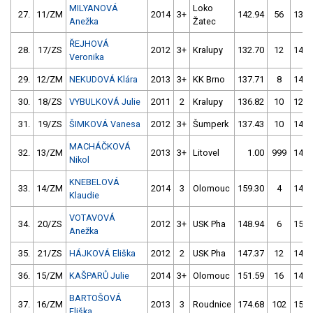
MILYANOVÁ
Loko
27.
11/ZM
2014
3+
142.94
56
134.
Anežka
Žatec
ŘEJHOVÁ
28.
17/ZS
2012
3+
Kralupy
132.70
12
148.
Veronika
29.
12/ZM
NEKUDOVÁ Klára
2013
3+
KK Brno
137.71
8
143.
30.
18/ZS
VYBULKOVÁ Julie
2011
2
Kralupy
136.82
10
127.
31.
19/ZS
ŠIMKOVÁ Vanesa
2012
3+
Šumperk
137.43
10
140.
MACHÁČKOVÁ
32.
13/ZM
2013
3+
Litovel
1.00
999
148.
Nikol
KNEBELOVÁ
33.
14/ZM
2014
3
Olomouc
159.30
4
144.
Klaudie
VOTAVOVÁ
34.
20/ZS
2012
3+
USK Pha
148.94
6
152.
Anežka
35.
21/ZS
HÁJKOVÁ Eliška
2012
2
USK Pha
147.37
12
147.
36.
15/ZM
KAŠPARŮ Julie
2014
3+
Olomouc
151.59
16
143.
BARTOŠOVÁ
37.
16/ZM
2013
3
Roudnice
174.68
102
156.
Eliška