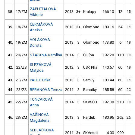
ZAPLETALOVÁ
38.
17/ZM
2013
3+
Kralupy
166.10
12
155.
Viktorie
ČERMÁKOVÁ
39.
18/ZM
2013
3+
Olomouc
189.16
54
162.
Anežka
VOLÁKOVÁ
40.
19/ZM
2013
3
Olomouc
173.80
6
193.
Dorota
41.
20/ZM
ŠŤASTNÁ Karolína
2014
3
Č.Lípa
192.28
110
182.
SLEZÁKOVÁ
42.
22/ZS
2012
3
USK Pha
140.57
60
190.
Matylda
43.
21/ZM
PAULŮ Erika
2013
3
Semily
183.44
60
165.
44.
23/ZS
BERANOVÁ Tereza
2011
3
Benátky
185.58
60
204.
TONCAROVÁ
45.
22/ZM
2014
3
SKVSČB
192.38
210
188.
Anna
VAŠINOVÁ
46.
23/ZM
2013
3
Pardub.
180.96
262
254.
Magdalena
SEDLÁČKOVÁ
2011
3+
SKVeselí
4.00
999
4.