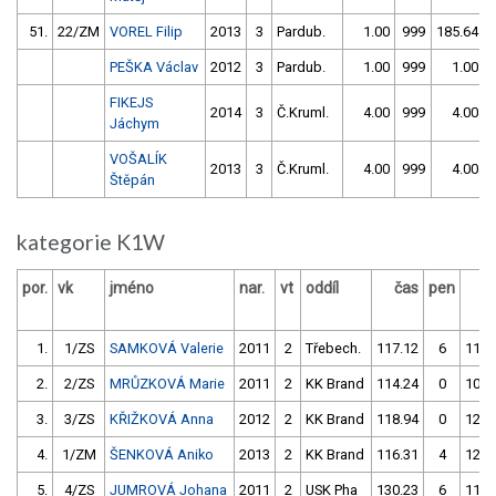
51.
22/ZM
VOREL Filip
2013
3
Pardub.
1.00
999
185.64
PEŠKA Václav
2012
3
Pardub.
1.00
999
1.00
FIKEJS
2014
3
Č.Kruml.
4.00
999
4.00
Jáchym
VOŠALÍK
2013
3
Č.Kruml.
4.00
999
4.00
Štěpán
kategorie K1W
por.
vk
jméno
nar.
vt
oddíl
čas
pen
č
1.
1/ZS
SAMKOVÁ Valerie
2011
2
Třebech.
117.12
6
112.
2.
2/ZS
MRŮZKOVÁ Marie
2011
2
KK Brand
114.24
0
109.
3.
3/ZS
KŘIŽKOVÁ Anna
2012
2
KK Brand
118.94
0
126.
4.
1/ZM
ŠENKOVÁ Aniko
2013
2
KK Brand
116.31
4
120.
5.
4/ZS
JUMROVÁ Johana
2011
2
USK Pha
130.23
6
114.