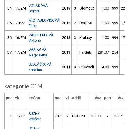
VOLÁKOVÁ
34.
15/ZM
2013
3
Olomouc
1.00
999
223.
Dorota
MICHAJLOVIČOVÁ
35.
20/ZS
2012
2
Ostrava
1.00
999
178.
Ester
ZAPLETALOVÁ
36.
16/ZM
2013
3
Kralupy
1.00
999
178.
Viktorie
VAŠINOVÁ
37.
17/ZM
2013
Pardub.
281.37
254
1.
Magdalena
SEDLÁČKOVÁ
2011
3
SKVeselí
4.00
999
4.
Karolína
kategorie C1M
por.
vk
jméno
nar.
vt
oddíl
čas
pen
čas
SUCHÝ
1.
1/ZS
2011
2
USK Pha
108.44
2
106.46
Zbyšek
BOTEK