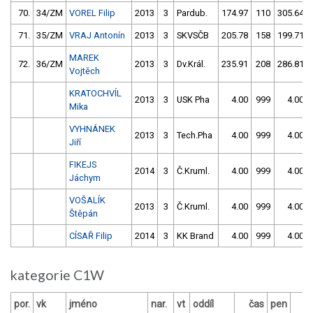
70.
34/ZM
VOREL Filip
2013
3
Pardub.
174.97
110
305.64
71.
35/ZM
VRAJ Antonín
2013
3
SKVSČB
205.78
158
199.71
MAREK
72.
36/ZM
2013
3
Dv.Král.
235.91
208
286.81
Vojtěch
KRATOCHVÍL
2013
3
USK Pha
4.00
999
4.00
Mika
VYHNÁNEK
2013
3
Tech.Pha
4.00
999
4.00
Jiří
FIKEJS
2014
3
Č.Kruml.
4.00
999
4.00
Jáchym
VOŠALÍK
2013
3
Č.Kruml.
4.00
999
4.00
Štěpán
CÍSAŘ Filip
2014
3
KK Brand
4.00
999
4.00
kategorie C1W
por.
vk
jméno
nar.
vt
oddíl
čas
pen
č