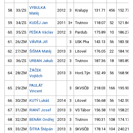
VYBULKA
58.
33/ZS
2012
3
Kralupy
131.71
456
152.77
Matěj
59.
34/ZS
KUDĚJ Jan
2011
3+
Trutnov
118.07
52
121.84
60.
35/ZS
PEŠKA Václav
2012
3
Pardub.
175.89
10
186.27
61.
26/ZM
VÁVRA Jiří
3
USK Pha
143.13
56
183.58
62.
27/ZM
ŠIŠMA Matěj
2013
3
Litovel
176.05
22
184.16
63.
36/ZS
URBAN Jakub
2012
3
Trutnov
187.36
18
185.89
ŽÁČEK
64.
28/ZM
2013
3
Horš.Týn
152.49
56
168.96
Vojtěch
PAULÁT
65.
29/ZM
3
SKVSČB
218.03
166
195.93
Vincent
66.
30/ZM
KUTÝ Lukáš
2014
3
Litovel
156.68
56
142.59
67.
31/ZM
RIANT Josef
2013
3
VS Tábor
156.58
110
158.25
68.
32/ZM
BENÁK Ondřej
2013
3
Trutnov
190.31
108
174.17
69.
33/ZM
ŠITRA Štěpán
2013
3
SKVSČB
178.14
104
240.21