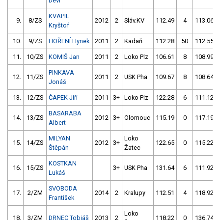
Devi
KVAPIL
9.
8/ZS
2012
2
Sláv.KV
112.49
4
113.06
Kryštof
10.
9/ZS
HOŘENÍ Hynek
2011
2
Kadaň
112.28
50
112.55
11.
10/ZS
KOMIŠ Jan
2011
2
Loko Plz
106.61
8
108.99
PINKAVA
12.
11/ZS
2011
2
USK Pha
109.67
8
108.64
Jonáš
13.
12/ZS
ČAPEK Jiří
2011
3+
Loko Plz
122.28
6
111.12
BASARABA
14.
13/ZS
2012
3+
Olomouc
115.19
0
117.19
Albert
MILYAN
Loko
15.
14/ZS
2012
3+
122.65
0
115.22
Štěpán
Žatec
KOSTKAN
16.
15/ZS
3+
USK Pha
131.64
6
111.92
Lukáš
SVOBODA
17.
2/ZM
2014
2
Kralupy
112.51
4
118.92
František
Loko
18.
3/ZM
DRNEC Tobiáš
2013
2
118.22
0
136.74