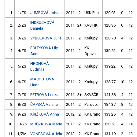
1.
1/ZS
JUMROVÁ Johana
2011
2
USK Pha
120.03
0
126.
INDRUCHOVÁ
2.
2/ZS
2011
2+
KVS HK
120.36
0
120.
Daniela
3.
3/ZS
VYBULKOVÁ Julie
2011
2
Kralupy
120.78
4
128.
FOLTYSOVÁ Lily
KK
4.
4/ZS
2011
2
130.51
0
122.
Anne
Opava
HRONOVÁ
5.
5/ZS
2011
2
Kralupy
139.22
6
122.
Ludmila
MACHUTOVÁ
6.
6/ZS
2011
2
Kralupy
128.77
10
126.
Hana
7.
7/ZS
PETROVÁ Lenka
2011
3+
SKVSČB
141.88
4
126.
8.
8/ZS
ČAPSKÁ Valerie
2011
2
Pardub.
184.37
8
127.
9.
9/ZS
KŘIŽKOVÁ Anna
2012
2
KK Brand
133.26
4
127.
10.
10/ZS
MRŮZKOVÁ Marie
2011
2
KK Brand
128.53
4
147.
11.
1/ZM
VONEŠOVÁ Adéla
2013
2
KK Brand
131.19
2
132.