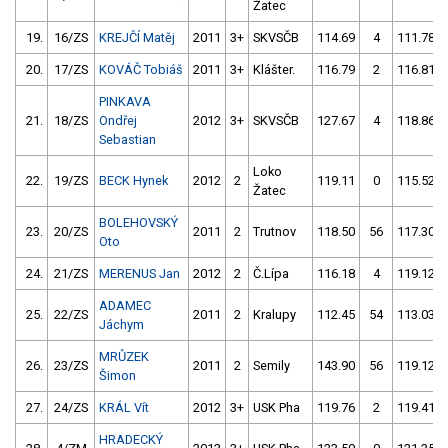
Žatec
19.
16/ZS
KREJČÍ Matěj
2011
3+
SKVSČB
114.69
4
111.78
20.
17/ZS
KOVÁČ Tobiáš
2011
3+
Klášter.
116.79
2
116.81
PINKAVA
21.
18/ZS
Ondřej
2012
3+
SKVSČB
127.67
4
118.86
Sebastian
Loko
22.
19/ZS
BECK Hynek
2012
2
119.11
0
115.52
Žatec
BOLEHOVSKÝ
23.
20/ZS
2011
2
Trutnov
118.50
56
117.30
Oto
24.
21/ZS
MERENUS Jan
2012
2
Č.Lípa
116.18
4
119.12
ADAMEC
25.
22/ZS
2011
2
Kralupy
112.45
54
113.03
Jáchym
MRŮZEK
26.
23/ZS
2011
2
Semily
143.90
56
119.12
Šimon
27.
24/ZS
KRÁL Vít
2012
3+
USK Pha
119.76
2
119.41
HRADECKÝ