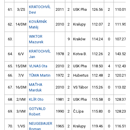
KRATOCHVÍL
61.
3/ZS
2011
2
USK Pha
126.56
2
110.01
Devi
KOVÁRNÍK
62.
14/DM
2010
2
Kralupy
112.07
2
111.95
Matěj
WIKTOR
63.
9
Kraków
114.24
0
107.27
Mazurek
KRATOCHVÍL
64.
6/V
1978
2
Kotva B.
112.26
2
143.52
Jan
65.
15/DM
VLNAS Ota
2010
2
USK Pha
118.50
4
112.43
66.
7/V
TŮMA Martin
1972
2
Hubertus
112.48
2
120.21
MAŤHA
67.
16/DM
2010
2
VS Tábor
115.26
0
113.02
Marduk
68.
2/VM
KLÍR Oto
1981
2
USK Pha
115.58
0
128.37
GOTVALD
69.
3/VM
1990
2
Č.Lípa
115.83
0
128.23
Robert
NEUGEBAUER
70.
1/VS
1965
2
Kralupy
119.46
0
116.51
Roman