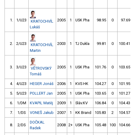
1.
1/U23
2005
1
USK Pha
98.95
0
97.69
KRATOCHVÍL
Lukáš
2.
2/U23
2003
1
TJ Dukla
99.81
0
100.41
KRATOCHVÍL
Martin
3.
3/U23
2005
1
USK Pha
101.76
0
103.65
VĚTROVSKÝ
Tomáš
4.
4/U23
HEGER Jonáš
2006
1
KVS HK
104.27
0
101.95
5.
5/U23
POLLERT Jan
2005
1
USK Pha
103.65
0
101.27
6.
1/DM
KVAPIL Matěj
2009
1
Sláv.KV
106.84
0
104.43
7.
1/DS
VONEŠ Jakub
2007
1
KK Brand
105.83
2
104.57
DOČKAL
8.
2/DS
2008
2+
USK Pha
105.48
100
104.66
Radek