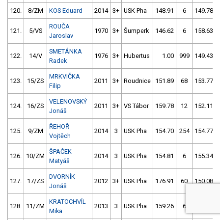
120.
8/ZM
KOS Eduard
2014
3+
USK Pha
148.91
6
149.78
ROUČA
121.
5/VS
1970
3+
Šumperk
146.62
6
158.63
Jaroslav
SMETÁNKA
122.
14/V
1976
3+
Hubertus
1.00
999
149.43
Radek
MRKVIČKA
123.
15/ZS
2011
3+
Roudnice
151.89
68
153.77
Filip
VELENOVSKÝ
124.
16/ZS
2011
3+
VS Tábor
159.78
12
152.11
Jonáš
ŘEHOŘ
125.
9/ZM
2014
3
USK Pha
154.70
254
154.77
Vojtěch
ŠPAČEK
126.
10/ZM
2014
3
USK Pha
154.81
6
155.34
Matyáš
DVORNÍK
127.
17/ZS
2012
3+
USK Pha
176.91
60
150.08
Jonáš
KRATOCHVÍL
128.
11/ZM
2013
3
USK Pha
159.26
6
158.36
Mika