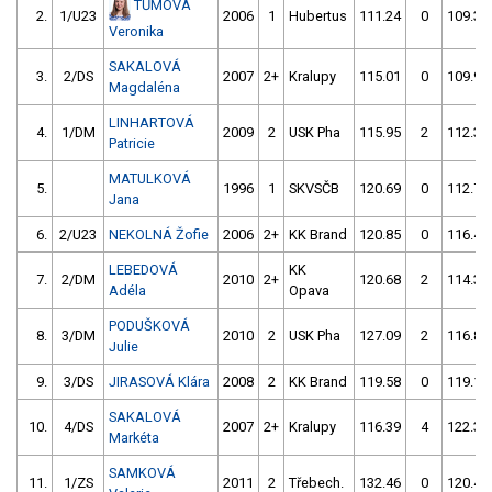
TŮMOVÁ
2.
1/U23
2006
1
Hubertus
111.24
0
109.34
Veronika
SAKALOVÁ
3.
2/DS
2007
2+
Kralupy
115.01
0
109.97
Magdaléna
LINHARTOVÁ
4.
1/DM
2009
2
USK Pha
115.95
2
112.31
Patricie
MATULKOVÁ
5.
1996
1
SKVSČB
120.69
0
112.76
Jana
6.
2/U23
NEKOLNÁ Žofie
2006
2+
KK Brand
120.85
0
116.46
LEBEDOVÁ
KK
7.
2/DM
2010
2+
120.68
2
114.35
Adéla
Opava
PODUŠKOVÁ
8.
3/DM
2010
2
USK Pha
127.09
2
116.88
Julie
9.
3/DS
JIRASOVÁ Klára
2008
2
KK Brand
119.58
0
119.14
SAKALOVÁ
10.
4/DS
2007
2+
Kralupy
116.39
4
122.35
Markéta
SAMKOVÁ
11.
1/ZS
2011
2
Třebech.
132.46
0
120.43