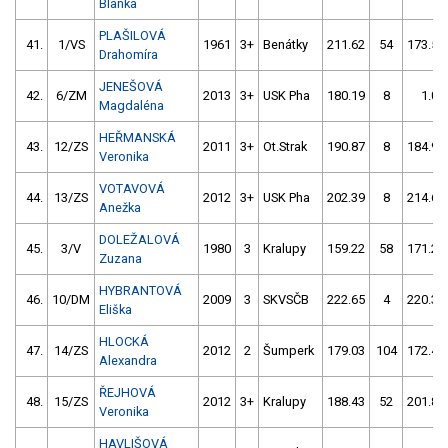
Blanka
PLAŠILOVÁ
41.
1/VS
1961
3+
Benátky
211.62
54
173.51
Drahomíra
JENEŠOVÁ
42.
6/ZM
2013
3+
USK Pha
180.19
8
1.00
Magdaléna
HEŘMANSKÁ
43.
12/ZS
2011
3+
Ot.Strak
190.87
8
184.97
Veronika
VOTAVOVÁ
44.
13/ZS
2012
3+
USK Pha
202.39
8
214.63
Anežka
DOLEŽALOVÁ
45.
3/V
1980
3
Kralupy
159.22
58
171.23
Zuzana
HYBRANTOVÁ
46.
10/DM
2009
3
SKVSČB
222.65
4
220.34
Eliška
HLOCKÁ
47.
14/ZS
2012
2
Šumperk
179.03
104
172.44
Alexandra
ŘEJHOVÁ
48.
15/ZS
2012
3+
Kralupy
188.43
52
201.82
Veronika
HAVLIŠOVÁ