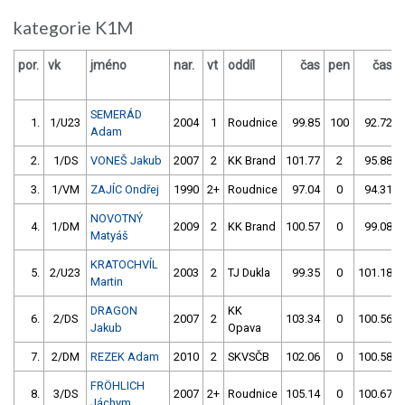
kategorie K1M
por.
vk
jméno
nar.
vt
oddíl
čas
pen
čas
SEMERÁD
1.
1/U23
2004
1
Roudnice
99.85
100
92.72
Adam
2.
1/DS
VONEŠ Jakub
2007
2
KK Brand
101.77
2
95.88
3.
1/VM
ZAJÍC Ondřej
1990
2+
Roudnice
97.04
0
94.31
NOVOTNÝ
4.
1/DM
2009
2
KK Brand
100.57
0
99.08
Matyáš
KRATOCHVÍL
5.
2/U23
2003
2
TJ Dukla
99.35
0
101.18
Martin
DRAGON
KK
6.
2/DS
2007
2
103.34
0
100.56
Jakub
Opava
7.
2/DM
REZEK Adam
2010
2
SKVSČB
102.06
0
100.58
FRÖHLICH
8.
3/DS
2007
2+
Roudnice
105.14
0
100.67
Jáchym