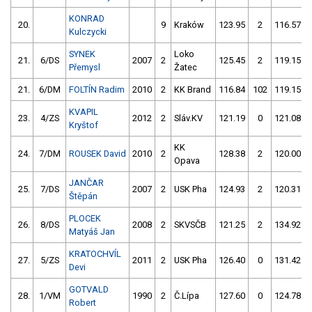
KONRAD
20.
9
Kraków
123.95
2
116.57
Kulczycki
SYNEK
Loko
21.
6/DS
2007
2
125.45
2
119.15
Přemysl
Žatec
21.
6/DM
FOLTÍN Radim
2010
2
KK Brand
116.84
102
119.15
KVAPIL
23.
4/ZS
2012
2
Sláv.KV
121.19
0
121.08
Kryštof
KK
24.
7/DM
ROUSEK David
2010
2
128.38
2
120.00
Opava
JANČAR
25.
7/DS
2007
2
USK Pha
124.93
2
120.31
Štěpán
PLOCEK
26.
8/DS
2008
2
SKVSČB
121.25
2
134.92
Matyáš Jan
KRATOCHVÍL
27.
5/ZS
2011
2
USK Pha
126.40
0
131.42
Devi
GOTVALD
28.
1/VM
1990
2
Č.Lípa
127.60
0
124.78
Robert