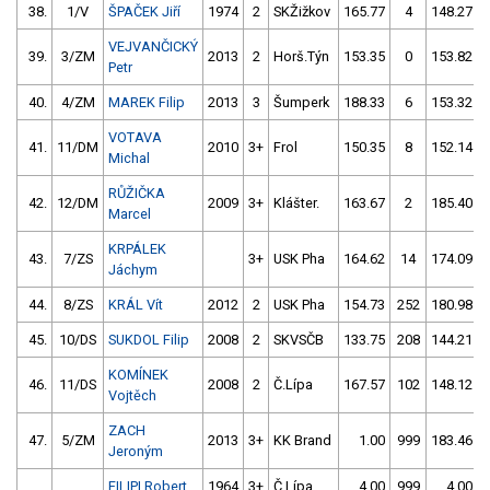
38.
1/V
ŠPAČEK Jiří
1974
2
SKŽižkov
165.77
4
148.27
VEJVANČICKÝ
39.
3/ZM
2013
2
Horš.Týn
153.35
0
153.82
Petr
40.
4/ZM
MAREK Filip
2013
3
Šumperk
188.33
6
153.32
VOTAVA
41.
11/DM
2010
3+
Frol
150.35
8
152.14
Michal
RŮŽIČKA
42.
12/DM
2009
3+
Klášter.
163.67
2
185.40
Marcel
KRPÁLEK
43.
7/ZS
3+
USK Pha
164.62
14
174.09
Jáchym
44.
8/ZS
KRÁL Vít
2012
2
USK Pha
154.73
252
180.98
45.
10/DS
SUKDOL Filip
2008
2
SKVSČB
133.75
208
144.21
KOMÍNEK
46.
11/DS
2008
2
Č.Lípa
167.57
102
148.12
Vojtěch
ZACH
47.
5/ZM
2013
3+
KK Brand
1.00
999
183.46
Jeroným
FILIPI Robert
1964
3+
Č.Lípa
4.00
999
4.00