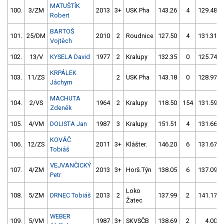
MATUŠTÍK
100.
3/ZM
2013
3+
USK Pha
143.26
4
129.48
Robert
BARTOŠ
101.
25/DM
2010
2
Roudnice
127.50
4
131.31
Vojtěch
102.
13/V
KYSELA David
1977
2
Kralupy
132.35
0
125.74
KRPÁLEK
103.
11/ZS
2
USK Pha
143.18
0
128.97
Jáchym
MACHUTA
104.
2/VS
1964
2
Kralupy
118.50
154
131.59
Zdeněk
105.
4/VM
DOLISTA Jan
1987
3
Kralupy
151.51
4
131.66
KOVÁČ
106.
12/ZS
2011
3+
Klášter.
146.20
6
131.67
Tobiáš
VEJVANČICKÝ
107.
4/ZM
2013
3+
Horš.Týn
138.05
6
137.09
Petr
Loko
108.
5/ZM
DRNEC Tobiáš
2013
2
137.99
2
141.17
Žatec
WEBER
109.
5/VM
1987
3+
SKVSČB
138.69
2
4.00