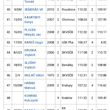
Tomáš
40.
9/DM
SEMERÁD Vít
2010
2
Roudnice
113.02
2
109.97
KASATSKYI
41.
15/DS
2007
2
Olomouc
108.65
2
107.99
Denys
PLOCEK
42.
16/DS
2008
2
SKVSČB
112.02
0
110.17
Matyáš Jan
43.
17/DS
BAREŠ Hugo
2008
2
USK Pha
106.37
4
4.00
DRUSKA
44.
8/U23
2006
2
SKVSČB
117.08
2
110.72
Vojtěch
SLUŠNÝ
45.
18/DS
2008
2
Benátky
115.00
2
108.86
Vojtěch
46.
2/V
MULAČ Viktor
1975
2
SKVSČB
112.31
0
110.88
HRŇÁK
47.
10/DM
2009
2
Kralupy
107.22
4
116.60
Matouš
KONRAD
48.
9
Kraków
111.32
2
109.49
Kulczycki
KK