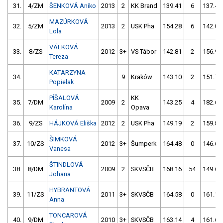
31.
4/ZM
ŠENKOVÁ Aniko
2013
2
KK Brand
139.41
6
137.40
MAZÚRKOVÁ
32.
5/ZM
2013
2
USK Pha
154.28
6
142.08
Lola
VÁLKOVÁ
33.
8/ZS
2012
3+
VS Tábor
142.81
2
156.99
Tereza
KATARZYNA
34.
9
Kraków
143.10
2
151.77
Popielak
PÍŠALOVÁ
KK
35.
7/DM
2009
2
143.25
4
182.66
Karolína
Opava
36.
9/ZS
HÁJKOVÁ Eliška
2012
2
USK Pha
149.19
2
159.89
ŠIMKOVÁ
37.
10/ZS
2012
3+
Šumperk
164.48
0
146.68
Vanesa
ŠTINDLOVÁ
38.
8/DM
2009
2
SKVSČB
168.16
54
149.66
Johana
HYBRANTOVÁ
39.
11/ZS
2011
3+
SKVSČB
164.58
0
161.18
Anna
TONCAROVÁ
40.
9/DM
2010
3+
SKVSČB
163.14
4
161.62