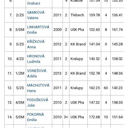
6.
9
Kraków
137.59
10
133.30
Grabarz
SAMKOVÁ
7.
2/ZS
2011
2
Třebech.
139.78
4
136.41
Valerie
LINHARTOVÁ
8.
3/DM
2009
2
USK Pha
132.60
8
161.74
Emílie
KŘIŽKOVÁ
9.
3/ZS
2012
2
KK Brand
141.04
0
145.28
Anna
HRONOVÁ
10.
4/ZS
2011
2
Kralupy
143.52
4
138.02
Ludmila
VONEŠOVÁ
11.
1/ZM
2013
2
KK Brand
152.78
4
148.36
Adéla
MACHUTOVÁ
12.
5/ZS
2011
2
Kralupy
162.25
60
143.23
Hana
PODUŠKOVÁ
13.
4/DM
2010
2
USK Pha
147.32
4
158.30
Julie
POKORNÁ
14.
5/DM
2010
3+
USK Pha
172.68
10
151.64
Emílie