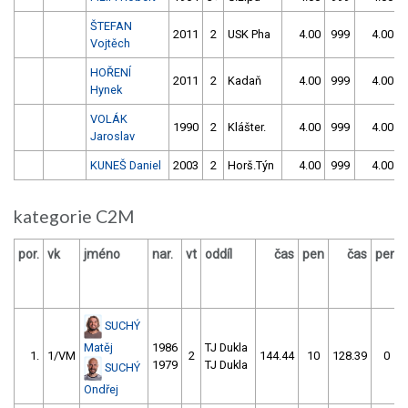
ŠTEFAN
2011
2
USK Pha
4.00
999
4.00
Vojtěch
HOŘENÍ
2011
2
Kadaň
4.00
999
4.00
Hynek
VOLÁK
1990
2
Klášter.
4.00
999
4.00
Jaroslav
KUNEŠ Daniel
2003
2
Horš.Týn
4.00
999
4.00
kategorie C2M
por.
vk
jméno
nar.
vt
oddíl
čas
pen
čas
pen
SUCHÝ
Matěj
1986
TJ Dukla
1.
1/VM
2
144.44
10
128.39
0
1979
TJ Dukla
SUCHÝ
Ondřej