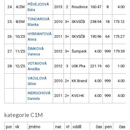
PIŠVEJCOVÁ
24.
4/ZM
2013
2
Roudnice
160.47
8
4.00
9
Bára
TONCAROVÁ
25.
8/DM
2010
3+
SKVSČB
258.94
18
173.12
Blanka
HYBRANTOVÁ
26.
10/ZS
2011
3+
SKVSČB
190.96
64
173.27
Anna
ŠIMKOVÁ
27.
11/ZS
2012
3+
Šumperk
4.00
999
179.59
Vanesa
VOTAVOVÁ
28.
12/ZS
2012
3
USK Pha
221.19
60
1.00
9
Anežka
VACULOVÁ
2010
2+
KK Brand
4.00
999
4.00
9
Silvie
INDRUCHOVÁ
2011
2+
KVS HK
4.00
999
4.00
9
Daniela
kategorie C1M
por.
vk
jméno
nar.
vt
oddíl
čas
pen
čas