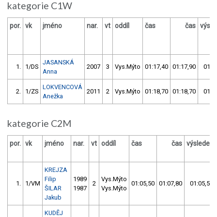
kategorie C1W
por.
vk
jméno
nar.
vt
oddíl
čas
čas
výsle
JASANSKÁ
1.
1/DS
2007
3
Vys.Mýto
01:17,40
01:17,90
01:1
Anna
LOKVENCOVÁ
2.
1/ZS
2011
2
Vys.Mýto
01:18,70
01:18,70
01:1
Anežka
kategorie C2M
por.
vk
jméno
nar.
vt
oddíl
čas
čas
výsledek
KREJZA
Filip
1989
Vys.Mýto
1.
1/VM
2
01:05,50
01:07,80
01:05,50
ŠILAR
1987
Vys.Mýto
Jakub
KUDĚJ