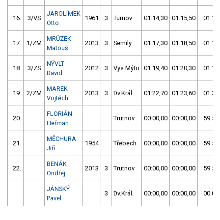
JAROLÍMEK
16.
3/VS
1961
3
Turnov
01:14,30
01:15,50
01:14
Otto
MRŮZEK
17.
1/ZM
2013
3
Semily
01:17,30
01:18,50
01:17
Matouš
NÝVLT
18.
3/ZS
2012
3
Vys.Mýto
01:19,40
01:20,30
01:19
David
MAREK
19.
2/ZM
2013
3
Dv.Král.
01:22,70
01:23,60
01:22
Vojtěch
FLORIÁN
20.
Trutnov
00:00,00
00:00,00
59:59
Heřman
MĚCHURA
21.
1954
Třebech.
00:00,00
00:00,00
59:59
Jiří
BENÁK
22.
2013
3
Trutnov
00:00,00
00:00,00
59:59
Ondřej
JÁNSKÝ
3
Dv.Král.
00:00,00
00:00,00
00:00
Pavel