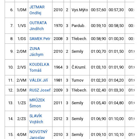
JETMAR
6.
1/DM
2010
2
Vys.Mýto
00:57,60
00:57,30
00:57
Ondřej
OUTRATA
7.
1/VS
1970
3
Pardub.
00:59,10
00:58,50
00:58
Jindřich
8.
1/DS
SAMEK Petr
2008
3
Třebech.
00:58,90
01:00,30
00:58
ZUNA
9.
2/DM
2010
2
Semily
01:00,70
01:01,50
01:00
Jáchym
KOUDELKA
10.
2/VS
1964
3
Č.Kruml.
01:03,10
01:01,90
01:01
Tomáš
11.
2/VM
VÁLEK Jiří
1981
3
Turnov
01:02,30
01:04,20
01:02
12.
3/DM
RUSZ Josef
2009
3
Třebech.
01:02,40
01:03,30
01:02
MRŮZEK
13.
1/ZS
2011
3
Semily
01:05,40
01:04,80
01:04
Šimon
SLAVÍK
14.
2/ZS
2012
3
Semily
01:06,90
01:10,00
01:06
Vojtěch
NOVOTNÝ
15.
4/DM
2010
3
Semily
01:09,10
01:10,10
01:09
Jaroslav