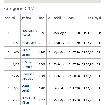
kategorie C1M
por.
vk
jméno
nar.
vt
oddíl
čas
čas
výsled
SUCHÁNEK
1.
1993
1
Vys.Mýto
01:01,90
01:01,80
01:01
Daniel
2.
1/ZS
KUDĚJ Jan
2011
2
Trutnov
01:04,50
01:05,70
01:04
ŠILAR
3.
1/VM
1987
2
Vys.Mýto
01:07,10
01:06,60
01:06
Jakub
STOLÍN
4.
1/DS
2008
2
Trutnov
01:07,70
01:06,90
01:06
Antonín
GOMBOŠ
5.
1/DM
2009
2
Trutnov
01:08,60
01:10,10
01:08
Miroslav
MAREK
6.
1/V
1980
Dv.Král.
01:17,20
01:14,00
01:14
Lukáš
JIROUŠEK
7.
2/ZS
2011
3
Vys.Mýto
01:15,00
01:17,70
01:15
Milan