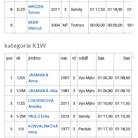
MRŮZEK
8.
3/ZS
2011
3
Semily
01:17,30
01:18,90
01:17
Šimon
BEIER
9.
2004
MT
Trutnov
00:00,00
00:00,00
59:59
Matouš
kategorie K1W
por.
vk
jméno
nar.
vt
oddíl
čas
čas
vý
JASANSKÁ
1.
1/DS
2007
2
Vys.Mýto
01:06,50
01:08,60
0
Anna
2.
1/VM
JASANSKÁ Jitka
1981
3
Vys.Mýto
01:06,80
01:08,10
0
LOKVENCOVÁ
3.
1/ZS
2011
3
Vys.Mýto
01:10,60
01:11,30
0
Anežka
4.
1/ZM
PAULŮ Erika
2013
3
Semily
01:11,90
01:15,00
0
KONVALINKOVÁ
5.
1/V
1977
3
Pardub.
01:17,10
01:18,20
0
Irena