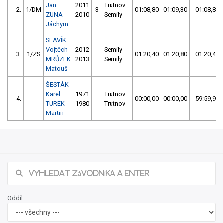
Jan
2011
Trutnov
2.
1/DM
3
01:08,80
01:09,30
01:08,80
ZUNA
2010
Semily
Jáchym
SLAVÍK
Vojtěch
2012
Semily
3.
1/ZS
01:20,40
01:20,80
01:20,40
MRŮZEK
2013
Semily
Matouš
ŠESTÁK
Karel
1971
Trutnov
4.
00:00,00
00:00,00
59:59,99
TUREK
1980
Trutnov
Martin
Oddíl