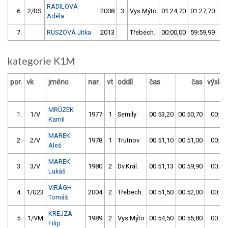
RADILOVÁ
6.
2/DS
2008
3
Vys.Mýto
01:24,70
01:27,70
0
Adéla
7.
RUSZOVÁ Jitka
2013
Třebech.
00:00,00
59:59,99
5
kategorie K1M
por.
vk
jméno
nar.
vt
oddíl
čas
čas
výsle
MRŮZEK
1.
1/V
1977
1
Semily
00:53,20
00:50,70
00:50
Kamil
MAREK
2.
2/V
1978
1
Trutnov
00:51,10
00:51,00
00:51
Aleš
MAREK
3.
3/V
1980
2
Dv.Král.
00:51,13
00:59,90
00:51
Lukáš
VIRÁGH
4.
1/U23
2004
2
Třebech.
00:51,50
00:52,00
00:51
Tomáš
KREJZA
5.
1/VM
1989
2
Vys.Mýto
00:54,50
00:55,80
00:54
Filip