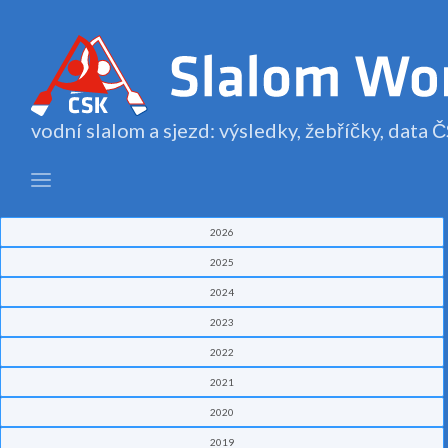
vodní slalom a sjezd: výsledky, žebříčky, data
2026
2025
2024
2023
2022
2021
2020
2019