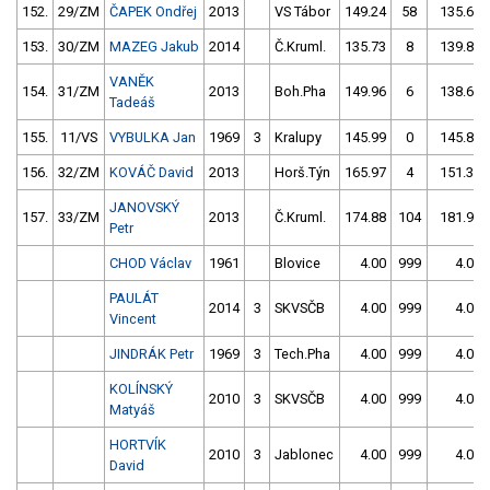
152.
29/ZM
ČAPEK Ondřej
2013
VS Tábor
149.24
58
135.61
153.
30/ZM
MAZEG Jakub
2014
Č.Kruml.
135.73
8
139.86
VANĚK
154.
31/ZM
2013
Boh.Pha
149.96
6
138.63
Tadeáš
155.
11/VS
VYBULKA Jan
1969
3
Kralupy
145.99
0
145.85
156.
32/ZM
KOVÁČ David
2013
Horš.Týn
165.97
4
151.33
JANOVSKÝ
157.
33/ZM
2013
Č.Kruml.
174.88
104
181.91
Petr
CHOD Václav
1961
Blovice
4.00
999
4.00
PAULÁT
2014
3
SKVSČB
4.00
999
4.00
Vincent
JINDRÁK Petr
1969
3
Tech.Pha
4.00
999
4.00
KOLÍNSKÝ
2010
3
SKVSČB
4.00
999
4.00
Matyáš
HORTVÍK
2010
3
Jablonec
4.00
999
4.00
David