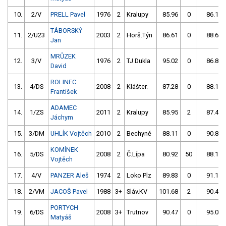
10.
2/V
PRELL Pavel
1976
2
Kralupy
85.96
0
86.19
TÁBORSKÝ
11.
2/U23
2003
2
Horš.Týn
86.61
0
88.68
Jan
MRŮZEK
12.
3/V
1976
2
TJ Dukla
95.02
0
86.81
David
ROLINEC
13.
4/DS
2008
2
Klášter.
87.28
0
88.14
František
ADAMEC
14.
1/ZS
2011
2
Kralupy
85.95
2
87.43
Jáchym
15.
3/DM
UHLÍK Vojtěch
2010
2
Bechyně
88.11
0
90.80
KOMÍNEK
16.
5/DS
2008
2
Č.Lípa
80.92
50
88.17
Vojtěch
17.
4/V
PANZER Aleš
1974
2
Loko Plz
89.83
0
91.15
18.
2/VM
JACOŠ Pavel
1988
3+
Sláv.KV
101.68
2
90.43
PORTYCH
19.
6/DS
2008
3+
Trutnov
90.47
0
95.02
Matyáš