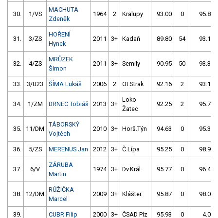
MACHUTA
30.
1/VS
1964
2
Kralupy
93.00
0
95.81
Zdeněk
HOŘENÍ
31.
3/ZS
2011
3+
Kadaň
89.80
54
93.19
Hynek
MRŮZEK
32.
4/ZS
2011
3+
Semily
90.95
50
93.38
Šimon
33.
3/U23
ŠÍMA Lukáš
2006
2
Ot.Strak
92.16
2
93.19
Loko
34.
1/ZM
DRNEC Tobiáš
2013
3+
92.25
2
95.75
Žatec
TÁBORSKÝ
35.
11/DM
2010
3+
Horš.Týn
94.63
0
95.32
Vojtěch
36.
5/ZS
MERENUS Jan
2012
3+
Č.Lípa
95.25
0
98.90
ZÁRUBA
37.
6/V
1974
3+
Dv.Král.
95.77
0
96.49
Martin
RŮŽIČKA
38.
12/DM
2009
3+
Klášter.
95.87
0
98.04
Marcel
39.
CUBR Filip
2000
3+
ČSAD Plz
95.93
0
4.00