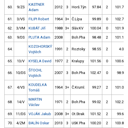
KASTNER
60.
9/ZS
2012
3
Horš.Týn
97.84
2
101.73
Adam
61.
3/VS
FILIPI Robert
1964
3+
Č.Lípa
99.89
0
102.76
62.
3/VM
KUBÁT Jiří
1988
3+
Sláv.KV
100.04
0
101.94
63.
9/DS
PLUTA Adam
2008
Boh.Pha
98.48
2
101.13
KOZOHORSKÝ
64.
1991
2
Roztoky
98.55
2
4.00
Vojtěch
65.
13/V
KYSELA David
1977
2
Kralupy
101.56
0
100.61
ŠTOCHL
66.
10/DS
2007
3
Boh.Pha
102.47
0
98.93
Vojtěch
KOUDELKA
67.
4/VS
1964
3+
Č.Kruml.
99.27
2
101.00
Tomáš
MARTIN
68.
14/V
1971
2
Boh.Pha
99.02
2
102.23
Václav
69.
11/DS
VOJÁK Jakub
2008
3+
Ot.Strak
101.52
2
99.69
70.
4/ZM
BALÍN Oskar
2013
3
USK Pha
100.20
2
103.82