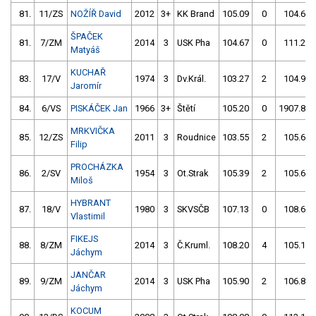
81.
11/ZS
NOŽÍŘ David
2012
3+
KK Brand
105.09
0
104.67
ŠPAČEK
81.
7/ZM
2014
3
USK Pha
104.67
0
111.29
Matyáš
KUCHAŘ
83.
17/V
1974
3
Dv.Král.
103.27
2
104.96
Jaromír
84.
6/VS
PISKÁČEK Jan
1966
3+
Štětí
105.20
0
1907.83
MRKVIČKA
85.
12/ZS
2011
3
Roudnice
103.55
2
105.65
Filip
PROCHÁZKA
86.
2/SV
1954
3
Ot.Strak
105.39
2
105.61
Miloš
HYBRANT
87.
18/V
1980
3
SKVSČB
107.13
0
108.65
Vlastimil
FIKEJS
88.
8/ZM
2014
3
Č.Kruml.
108.20
4
105.16
Jáchym
JANČAR
89.
9/ZM
2014
3
USK Pha
105.90
2
106.81
Jáchym
KOCUM