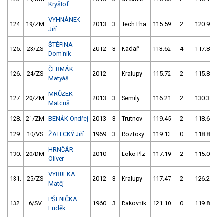
Kryštof
VYHNÁNEK
124.
19/ZM
2013
3
Tech.Pha
115.59
2
120.93
Jiří
ŠTĚPINA
125.
23/ZS
2012
3
Kadaň
113.62
4
117.84
Dominik
ČERMÁK
126.
24/ZS
2012
Kralupy
115.72
2
115.83
Matyáš
MRŮZEK
127.
20/ZM
2013
3
Semily
116.21
2
130.31
Matouš
128.
21/ZM
BENÁK Ondřej
2013
3
Trutnov
119.45
2
118.61
129.
10/VS
ŽATECKÝ Jiří
1969
3
Roztoky
119.13
0
118.80
HRNČÁR
130.
20/DM
2010
Loko Plz
117.19
2
115.04
Oliver
VYBULKA
131.
25/ZS
2012
3
Kralupy
117.47
2
126.26
Matěj
PŠENIČKA
132.
6/SV
1960
3
Rakovník
121.10
0
119.83
Luděk