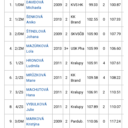
DAVIDOVÁ
1.
1/DM
2009
2
KVS HK
99.33
2
100.87
2
Michaela
ŠENKOVÁ
KK
2.
1/ZM
2013
2
102.55
0
107.33
2
Aniko
Brand
ŠTINDLOVÁ
3.
2/DM
2009
2
SKVSČB
105.90
0
107.79
2
Johana
MAZÚRKOVÁ
4.
2/ZM
2013
3+
USK Pha
105.99
0
106.60
0
Lola
HRONOVÁ
5.
1/ZS
2011
2
Kralupy
105.91
4
107.61
0
Ludmila
MRŮZKOVÁ
KK
6.
2/ZS
2011
2
109.58
4
108.22
0
Marie
Brand
MACHUTOVÁ
7.
3/ZS
2011
2
Kralupy
106.91
2
110.51
0
Hana
VYBULKOVÁ
8.
4/ZS
2011
2
Kralupy
107.89
2
110.07
0
Julie
MARKOVÁ
9.
3/DM
2009
2
Pardub.
110.06
0
117.24
0
Kristýna