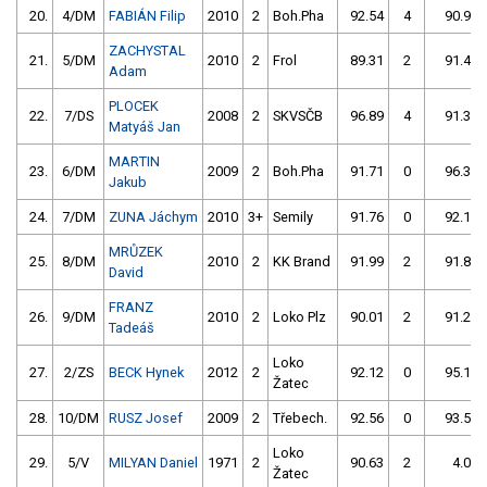
20.
4/DM
FABIÁN Filip
2010
2
Boh.Pha
92.54
4
90.99
ZACHYSTAL
21.
5/DM
2010
2
Frol
89.31
2
91.47
Adam
PLOCEK
22.
7/DS
2008
2
SKVSČB
96.89
4
91.35
Matyáš Jan
MARTIN
23.
6/DM
2009
2
Boh.Pha
91.71
0
96.32
Jakub
24.
7/DM
ZUNA Jáchym
2010
3+
Semily
91.76
0
92.14
MRŮZEK
25.
8/DM
2010
2
KK Brand
91.99
2
91.80
David
FRANZ
26.
9/DM
2010
2
Loko Plz
90.01
2
91.21
Tadeáš
Loko
27.
2/ZS
BECK Hynek
2012
2
92.12
0
95.16
Žatec
28.
10/DM
RUSZ Josef
2009
2
Třebech.
92.56
0
93.50
Loko
29.
5/V
MILYAN Daniel
1971
2
90.63
2
4.00
Žatec