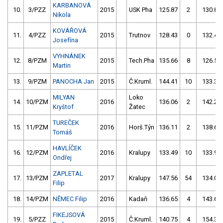
KARBANOVÁ
10.
3/PZZ
2015
USK Pha
125.87
2
130.85
Nikola
KOVÁŘOVÁ
11.
4/PZZ
2015
Trutnov
128.43
0
132.44
Josefína
VYHNÁNEK
12.
8/PZM
2015
Tech.Pha
135.66
8
126.56
Martin
13.
9/PZM
PANOCHA Jan
2015
Č.Kruml.
144.41
10
133.32
MILYAN
Loko
14.
10/PZM
2016
136.06
2
142.22
Kryštof
Žatec
TUREČEK
15.
11/PZM
2016
Horš.Týn
136.11
2
138.63
Tomáš
HAVLÍČEK
16.
12/PZM
2016
Kralupy
133.49
10
133.94
Ondřej
ZAPLETAL
17.
13/PZM
2017
Kralupy
147.56
54
134.04
Filip
18.
14/PZM
NĚMEC Filip
2016
Kadaň
136.65
4
143.64
FIKEJSOVÁ
19.
5/PZZ
2015
Č.Kruml.
140.75
4
154.33