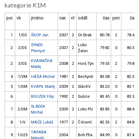
kategorie K1M
por.
vk
jméno
nar.
vt
oddíl
čas
pen
čas
1.
1/DS
ŠKOP Jan
2007
2
Ot.Strak
80.78
2
78.43
SYNEK
Loko
2.
2/DS
2007
2
79.82
0
80.38
Přemysl
Žatec
KVASNIČKA
2.
3/DS
2008
2
Horš.Týn
79.53
2
79.82
Matěj
4.
1/VM
HÁŠA Michal
1981
2
Bechyně
83.08
2
82.34
5.
1/DM
KVAPIL Matěj
2009
2
Sláv.KV
83.20
0
83.13
6.
BOUZEK Filip
1992
2
Sušice
83.45
0
83.51
SLÁDEK
7.
2/DM
2009
2
Loko Plz
83.83
0
88.43
Michal
8.
1/V
MÁČE Lukáš
1977
2
Č.Kruml.
82.53
2
84.89
TARABA
9.
1/U23
2004
Boh.Pha
84.99
0
87.48
Matyáš