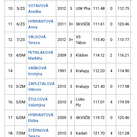
VOTAVOVÁ
10.
5/ZS
2012
3
USK Pha
111.48
0
112.75
0
Anežka
HYBRANTOVÁ
11.
6/ZS
2011
3+
SKVSČB
111.61
0
120.46
4
Anna
VÁLKOVÁ
VS
12.
7/ZS
2012
3+
115.40
0
113.77
2
Tereza
Tábor
PETRILÁKOVÁ
13.
4/DM
2009
3
Klášter.
114.12
2
116.21
0
Markéta
VAŇKOVÁ
14.
1991
3
Kralupy
112.20
4
114.90
2
Kristýna
ZAPLETALOVÁ
15.
3/ZM
2013
3
Kralupy
121.40
0
117.58
0
Viktorie
ŠTULCOVÁ
Loko
16.
5/DM
2010
3
117.01
4
119.59
0
Valentýna
Plz
HYBRANTOVÁ
17.
6/DM
2009
3
SKVSČB
119.72
0
120.46
0
Eliška
ŠTĚPINOVÁ
18.
7/DM
2010
3
Kadaň
121.70
4
121.28
0
Tereza