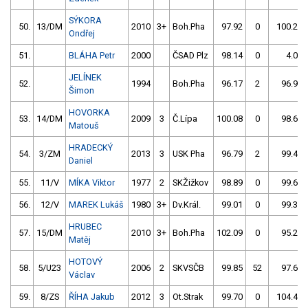
SÝKORA
50.
13/DM
2010
3+
Boh.Pha
97.92
0
100.28
Ondřej
51.
BLÁHA Petr
2000
ČSAD Plz
98.14
0
4.00
JELÍNEK
52.
1994
Boh.Pha
96.17
2
96.96
Šimon
HOVORKA
53.
14/DM
2009
3
Č.Lípa
100.08
0
98.62
Matouš
HRADECKÝ
54.
3/ZM
2013
3
USK Pha
96.79
2
99.49
Daniel
55.
11/V
MÍKA Viktor
1977
2
SKŽižkov
98.89
0
99.63
56.
12/V
MAREK Lukáš
1980
3+
Dv.Král.
99.01
0
99.32
HRUBEC
57.
15/DM
2010
3+
Boh.Pha
102.09
0
95.23
Matěj
HOTOVÝ
58.
5/U23
2006
2
SKVSČB
99.85
52
97.65
Václav
59.
8/ZS
ŘÍHA Jakub
2012
3
Ot.Strak
99.70
0
104.43