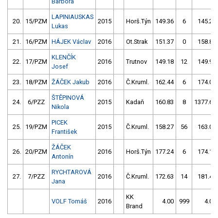
Barbora
LAPINIAUSKAS
20.
15/PZM
2015
Horš.Týn
149.36
6
145.21
Lukas
21.
16/PZM
HÁJEK Václav
2016
Ot.Strak
151.37
0
158.86
KLENČÍK
22.
17/PZM
2016
Trutnov
149.18
12
149.95
Josef
23.
18/PZM
ŽÁČEK Jakub
2016
Č.Kruml.
162.44
6
174.00
ŠTĚPINOVÁ
24.
6/PZZ
2015
Kadaň
160.83
8
1377.68
Nikola
PICEK
25.
19/PZM
2015
Č.Kruml.
158.27
56
163.04
František
ŽÁČEK
26.
20/PZM
2016
Horš.Týn
177.24
6
174.10
Antonín
RYCHTAROVÁ
27.
7/PZZ
2016
Č.Kruml.
172.63
14
181.42
Jana
KK
VOLF Tomáš
2016
4.00
999
4.00
Brand