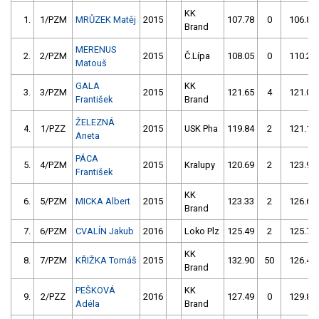
KK
1.
1/PZM
MRŮZEK Matěj
2015
107.78
0
106.81
Brand
MERENUS
2.
2/PZM
2015
Č.Lípa
108.05
0
110.28
Matouš
GALA
KK
3.
3/PZM
2015
121.65
4
121.02
František
Brand
ŽELEZNÁ
4.
1/PZZ
2015
USK Pha
119.84
2
121.17
Aneta
PÁCA
5.
4/PZM
2015
Kralupy
120.69
2
123.97
František
KK
6.
5/PZM
MICKA Albert
2015
123.33
2
126.68
Brand
7.
6/PZM
CVALÍN Jakub
2016
Loko Plz
125.49
2
125.72
KK
8.
7/PZM
KŘIŽKA Tomáš
2015
132.90
50
126.47
Brand
PEŠKOVÁ
KK
9.
2/PZZ
2016
127.49
0
129.89
Adéla
Brand