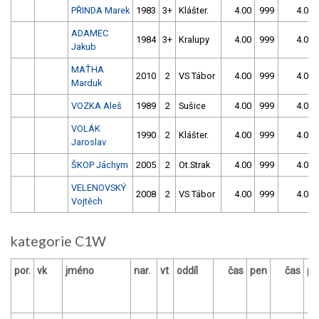
PŘINDA Marek
1983
3+
Klášter.
4.00
999
4.00
ADAMEC
1984
3+
Kralupy
4.00
999
4.00
Jakub
MAŤHA
2010
2
VS Tábor
4.00
999
4.00
Marduk
VOZKA Aleš
1989
2
Sušice
4.00
999
4.00
VOLÁK
1990
2
Klášter.
4.00
999
4.00
Jaroslav
ŠKOP Jáchym
2005
2
Ot.Strak
4.00
999
4.00
VELENOVSKÝ
2008
2
VS Tábor
4.00
999
4.00
Vojtěch
kategorie C1W
por.
vk
jméno
nar.
vt
oddíl
čas
pen
čas
pe