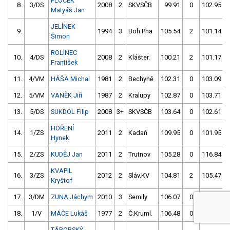
PLOCEK
8.
3/DS
2008
2
SKVSČB
99.91
0
102.95
Matyáš Jan
JELÍNEK
9.
1994
3
Boh.Pha
105.54
2
101.14
Šimon
ROLINEC
10.
4/DS
2008
2
Klášter.
100.21
2
101.17
František
11.
4/VM
HÁŠA Michal
1981
2
Bechyně
102.31
0
103.09
12.
5/VM
VANĚK Jiří
1987
2
Kralupy
102.87
0
103.71
13.
5/DS
SUKDOL Filip
2008
3+
SKVSČB
103.64
0
102.61
HOŘENÍ
14.
1/ZS
2011
2
Kadaň
109.95
0
101.95
Hynek
15.
2/ZS
KUDĚJ Jan
2011
2
Trutnov
105.28
0
116.84
KVAPIL
16.
3/ZS
2012
2
Sláv.KV
104.81
2
105.47
Kryštof
17.
3/DM
ZUNA Jáchym
2010
3
Semily
106.07
0
4.00
18.
1/V
MÁČE Lukáš
1977
2
Č.Kruml.
106.48
0
108.22
TÁBORSKÝ