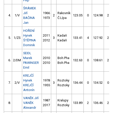
Filip
ŠRÁMEK
Jiří
1966
Rakovník
4.
1/V
2
123.05
0
124.98
2
BAČINA
1973
Č.Lípa
Jan
HOŘENÍ
Hynek
2011
Kadaň
5.
1/ZS
3
133.41
4
127.92
2
ŠTĚPINA
2012
Kadaň
Dominik
SEIDL
Marek
2010
Boh.Pha
6.
2/DM
132.63
0
138.61
2
PAWINGER
2010
Boh.Pha
Emil
KREJČÍ
Hynek
1978
Roztoky
7.
2/V
3
136.44
0
134.52
0
KREJČÍ
1955
Roztoky
Antonín
VANĚK Jiří
1987
Kralupy
8.
VANĚK
133.89
2
136.46
2
2017
Roztoky
Alexandr