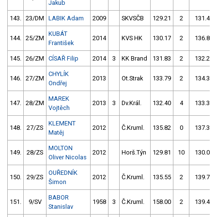
Jakub
143.
23/DM
LABIK Adam
2009
SKVSČB
129.21
2
131.46
KUBÁT
144.
25/ZM
2014
KVS HK
130.17
2
136.81
František
145.
26/ZM
CÍSAŘ Filip
2014
3
KK Brand
131.83
2
132.24
CHYLÍK
146.
27/ZM
2013
Ot.Strak
133.79
2
134.31
Ondřej
MAREK
147.
28/ZM
2013
3
Dv.Král.
132.40
4
133.31
Vojtěch
KLEMENT
148.
27/ZS
2012
Č.Kruml.
135.82
0
137.31
Matěj
MOLTON
149.
28/ZS
2012
Horš.Týn
129.81
10
130.02
Oliver Nicolas
OUŘEDNÍK
150.
29/ZS
2012
Č.Kruml.
135.55
2
139.72
Šimon
BABOR
151.
9/SV
1958
3
Č.Kruml.
158.00
2
139.42
Stanislav