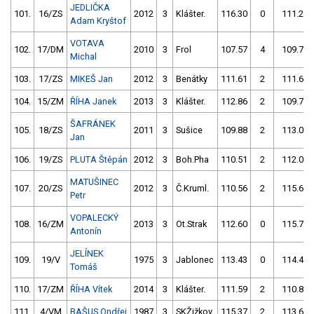
JEDLIČKA
101.
16/ZS
2012
3
Klášter.
116.30
0
111.26
Adam Kryštof
VOTAVA
102.
17/DM
2010
3
Frol
107.57
4
109.75
Michal
103.
17/ZS
MIKEŠ Jan
2012
3
Benátky
111.61
2
111.65
104.
15/ZM
ŘÍHA Janek
2013
3
Klášter.
112.86
2
109.75
ŠAFRÁNEK
105.
18/ZS
2011
3
Sušice
109.88
2
113.03
Jan
106.
19/ZS
PLUTA Štěpán
2012
3
Boh.Pha
110.51
2
112.02
MATUŠINEC
107.
20/ZS
2012
3
Č.Kruml.
110.56
2
115.63
Petr
VOPALECKÝ
108.
16/ZM
2013
3
Ot.Strak
112.60
0
115.73
Antonín
JELÍNEK
109.
19/V
1975
3
Jablonec
113.43
0
114.46
Tomáš
110.
17/ZM
ŘÍHA Vítek
2014
3
Klášter.
111.59
2
110.86
111.
4/VM
BAŠUS Ondřej
1987
3
SKŽižkov
115.37
2
113.64