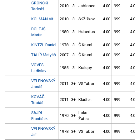
GRONCKI
2010
3
Jablonec
4.00
999
4.00
Tadeáš
KOLMAN Vít
2010
3
SKŽižkov
4.00
999
4.00
DOLEJŠ
1980
3
Hubertus
4.00
999
4.00
Martin
KINTZL Daniel
1978
3
Č.Kruml.
4.00
999
4.00
TALÍŘ Matyáš
2007
3
Č.Kruml.
4.00
999
4.00
VOVES
1985
3
Kralupy
4.00
999
4.00
Ladislav
VELENOVSKÝ
2011
3+
VS Tábor
4.00
999
4.00
Jonáš
KOVÁČ
2011
3+
Klášter.
4.00
999
4.00
Tobiáš
SAJDL
Loko
1970
3+
4.00
999
4.00
František
Žatec
VELENOVSKÝ
1978
3+
VS Tábor
4.00
999
4.00
Jiří