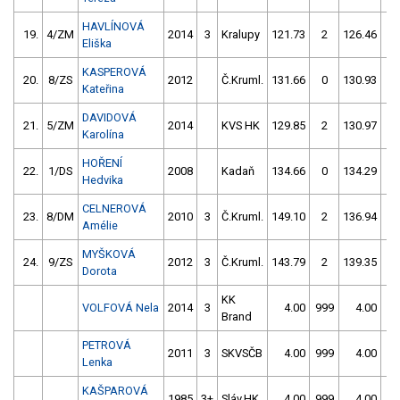
HAVLÍNOVÁ
19.
4/ZM
2014
3
Kralupy
121.73
2
126.46
2
Eliška
KASPEROVÁ
20.
8/ZS
2012
Č.Kruml.
131.66
0
130.93
2
Kateřina
DAVIDOVÁ
21.
5/ZM
2014
KVS HK
129.85
2
130.97
2
Karolína
HOŘENÍ
22.
1/DS
2008
Kadaň
134.66
0
134.29
0
Hedvika
CELNEROVÁ
23.
8/DM
2010
3
Č.Kruml.
149.10
2
136.94
0
Amélie
MYŠKOVÁ
24.
9/ZS
2012
3
Č.Kruml.
143.79
2
139.35
0
Dorota
KK
VOLFOVÁ Nela
2014
3
4.00
999
4.00
99
Brand
PETROVÁ
2011
3
SKVSČB
4.00
999
4.00
99
Lenka
KAŠPAROVÁ
1985
3+
Sláv.HK
4.00
999
4.00
99