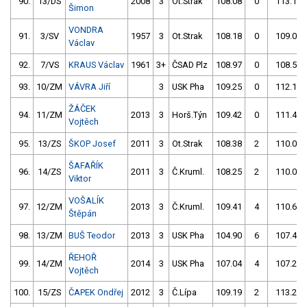
90.
13/DS
2008
3
Ot.Strak
108.08
0
113.17
Šimon
VONDRA
91.
3/SV
1957
3
Ot.Strak
108.18
0
109.08
Václav
92.
7/VS
KRAUS Václav
1961
3+
ČSAD Plz
108.97
0
108.56
93.
10/ZM
VÁVRA Jiří
3
USK Pha
109.25
0
112.18
ŽÁČEK
94.
11/ZM
2013
3
Horš.Týn
109.42
0
111.40
Vojtěch
95.
13/ZS
ŠKOP Josef
2011
3
Ot.Strak
108.38
2
110.01
ŠAFAŘÍK
96.
14/ZS
2011
3
Č.Kruml.
108.25
2
110.07
Viktor
VOŠALÍK
97.
12/ZM
2013
3
Č.Kruml.
109.41
4
110.67
Štěpán
98.
13/ZM
BUŠ Teodor
2013
3
USK Pha
104.90
6
107.45
ŘEHOŘ
99.
14/ZM
2014
3
USK Pha
107.04
4
107.23
Vojtěch
100.
15/ZS
ČAPEK Ondřej
2012
3
Č.Lípa
109.19
2
113.25