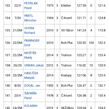
PETRILÁK
133.
22/V
1975
3
Klášter.
127.59
0
121.61
Pavel
PÁRTL
134.
7/SV
1954
3
Č.Kruml.
121.71
2
124.82
Miroslav
CHYBA
135.
21/DM
2010
3
VS Tábor
141.24
4
115.84
Richard
PAWINGER
136.
22/DM
2010
Boh.Pha
120.53
104
122.35
Emil
MOŠTĚK
137.
22/ZM
2014
3
Trutnov
125.27
2
125.47
Matěj
138.
26/ZS
URBAN Jakub
2012
3
Trutnov
116.02
10
120.93
HAVLÍČEK
139.
23/ZM
2014
Kralupy
127.06
8
125.50
Matyáš
140.
8/SV
DODAL Jan
1953
3
Boh.Pha
126.47
2
132.77
ŠAFAŘÍK
141.
23/V
1978
3
Č.Kruml.
126.58
2
155.41
Pavel
KOLMAN
142.
24/ZM
2013
3
SKŽižkov
129.04
2
134.33