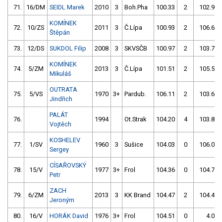
71.
16/DM
SEIDL Marek
2010
3
Boh.Pha
100.33
2
102.98
KOMÍNEK
72.
10/ZS
2011
3
Č.Lípa
100.93
2
106.66
Štěpán
73.
12/DS
SUKDOL Filip
2008
3
SKVSČB
100.97
2
103.73
KOMÍNEK
74.
5/ZM
2013
3
Č.Lípa
101.51
2
105.59
Mikuláš
OUTRATA
75.
5/VS
1970
3+
Pardub.
106.11
2
103.68
Jindřich
PALÁT
76.
1994
Ot.Strak
104.20
4
103.86
Vojtěch
KOSHELEV
77.
1/SV
1960
3
Sušice
104.03
0
106.08
Sergey
CÍSAŘOVSKÝ
78.
15/V
1977
3+
Frol
104.36
0
104.71
Petr
ZACH
79.
6/ZM
2013
3
KK Brand
104.47
2
104.44
Jeroným
80.
16/V
HORÁK David
1976
3+
Frol
104.51
0
4.00