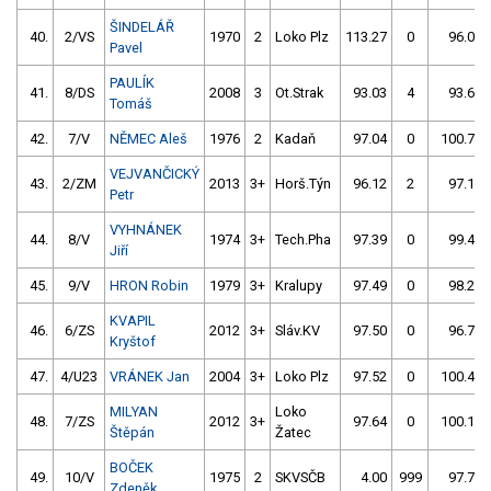
ŠINDELÁŘ
40.
2/VS
1970
2
Loko Plz
113.27
0
96.03
Pavel
PAULÍK
41.
8/DS
2008
3
Ot.Strak
93.03
4
93.62
Tomáš
42.
7/V
NĚMEC Aleš
1976
2
Kadaň
97.04
0
100.76
VEJVANČICKÝ
43.
2/ZM
2013
3+
Horš.Týn
96.12
2
97.14
Petr
VYHNÁNEK
44.
8/V
1974
3+
Tech.Pha
97.39
0
99.43
Jiří
45.
9/V
HRON Robin
1979
3+
Kralupy
97.49
0
98.29
KVAPIL
46.
6/ZS
2012
3+
Sláv.KV
97.50
0
96.73
Kryštof
47.
4/U23
VRÁNEK Jan
2004
3+
Loko Plz
97.52
0
100.45
MILYAN
Loko
48.
7/ZS
2012
3+
97.64
0
100.19
Štěpán
Žatec
BOČEK
49.
10/V
1975
2
SKVSČB
4.00
999
97.73
Zdeněk