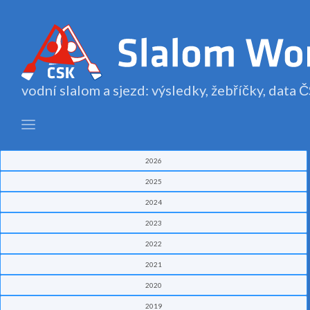
vodní slalom a sjezd: výsledky, žebříčky, data
2026
2025
2024
2023
2022
2021
2020
2019