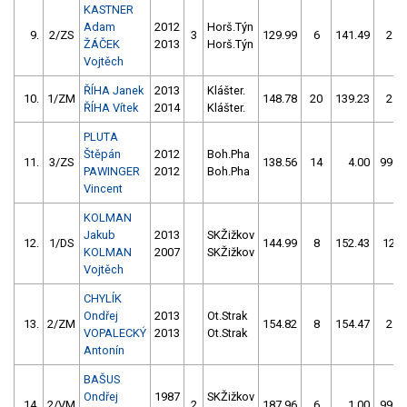
KASTNER
Adam
2012
Horš.Týn
9.
2/ZS
3
129.99
6
141.49
2
ŽÁČEK
2013
Horš.Týn
Vojtěch
ŘÍHA Janek
2013
Klášter.
10.
1/ZM
148.78
20
139.23
2
ŘÍHA Vítek
2014
Klášter.
PLUTA
Štěpán
2012
Boh.Pha
11.
3/ZS
138.56
14
4.00
999
PAWINGER
2012
Boh.Pha
Vincent
KOLMAN
Jakub
2013
SKŽižkov
12.
1/DS
144.99
8
152.43
12
KOLMAN
2007
SKŽižkov
Vojtěch
CHYLÍK
Ondřej
2013
Ot.Strak
13.
2/ZM
154.82
8
154.47
2
VOPALECKÝ
2013
Ot.Strak
Antonín
BAŠUS
Ondřej
1987
SKŽižkov
14.
2/VM
2
187.96
6
1.00
999