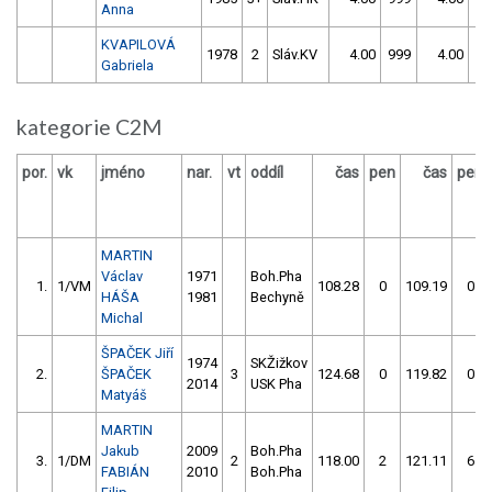
Anna
KVAPILOVÁ
1978
2
Sláv.KV
4.00
999
4.00
99
Gabriela
kategorie C2M
por.
vk
jméno
nar.
vt
oddíl
čas
pen
čas
pen
MARTIN
Václav
1971
Boh.Pha
1.
1/VM
108.28
0
109.19
0
HÁŠA
1981
Bechyně
Michal
ŠPAČEK Jiří
1974
SKŽižkov
2.
ŠPAČEK
3
124.68
0
119.82
0
2014
USK Pha
Matyáš
MARTIN
Jakub
2009
Boh.Pha
3.
1/DM
2
118.00
2
121.11
6
FABIÁN
2010
Boh.Pha