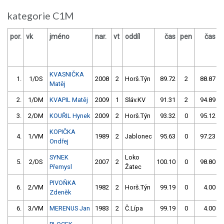
kategorie C1M
por.
vk
jméno
nar.
vt
oddíl
čas
pen
čas
p
KVASNIČKA
1.
1/DS
2008
2
Horš.Týn
89.72
2
88.87
Matěj
2.
1/DM
KVAPIL Matěj
2009
1
Sláv.KV
91.31
2
94.89
3.
2/DM
KOUŘIL Hynek
2009
2
Horš.Týn
93.32
0
95.12
KOPIČKA
4.
1/VM
1989
2
Jablonec
95.63
0
97.23
Ondřej
SYNEK
Loko
5.
2/DS
2007
2
100.10
0
98.80
Přemysl
Žatec
PIVOŇKA
6.
2/VM
1982
2
Horš.Týn
99.19
0
4.00
Zdeněk
6.
3/VM
MERENUS Jan
1983
2
Č.Lípa
99.19
0
4.00