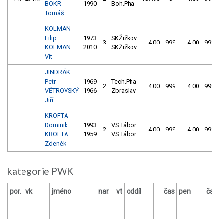
BOKR
1990
Boh.Pha
Tomáš
KOLMAN
Filip
1973
SKŽižkov
3
4.00
999
4.00
999
KOLMAN
2010
SKŽižkov
Vít
JINDRÁK
Petr
1969
Tech.Pha
2
4.00
999
4.00
999
VĚTROVSKÝ
1966
Zbraslav
Jiří
KROFTA
Dominik
1993
VS Tábor
2
4.00
999
4.00
999
KROFTA
1959
VS Tábor
Zdeněk
kategorie PWK
por.
vk
jméno
nar.
vt
oddíl
čas
pen
čas