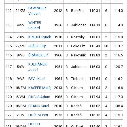
PAWINGER
112.
21/ZS
2012
3
Boh.Pha
110.31
6
114.04
Vincent
WINTER
113.
4/SV
1956
3
Jablonec
114.13
0
4.00
Eduard
114.
20/V
KREJČÍ Hynek
1978
3
Roztoky
113.61
2
115.83
115.
22/ZS
JEŽEK Filip
2011
3
Loko Plz
115.43
50
113.78
116.
8/VS
ŠRÁMEK Jiří
1966
3
Rakovník
113.83
2
116.52
KULHÁNEK
117.
5/SV
1951
3
Jablonec
116.03
0
120.75
Josef
118.
9/VS
PAVLÍK Jiří
1964
3
Třebech.
117.64
0
116.29
119.
18/ZM
KASPER Matěj
2013
3
Č.Kruml.
118.04
2
116.62
120.
5/VM
FIKEJS Adam
1985
3
Č.Kruml.
117.94
4
117.02
120.
18/DM
FRANC Karel
2010
3
Kadaň
113.02
4
138.47
122.
21/V
HOŘENÍ Petr
1975
3
Kadaň
116.15
4
115.35
HOLUB
123.
19/DM
2010
3
Ot.Strak
115.50
2
116.16